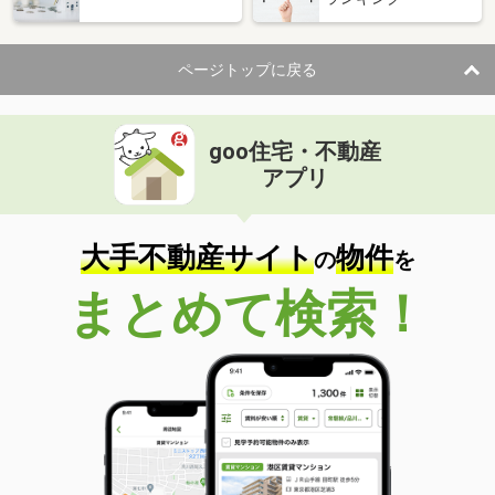
ページトップに戻る
goo住宅・不動産
アプリ
大手不動産サイト
物件
の
を
まとめて検索！