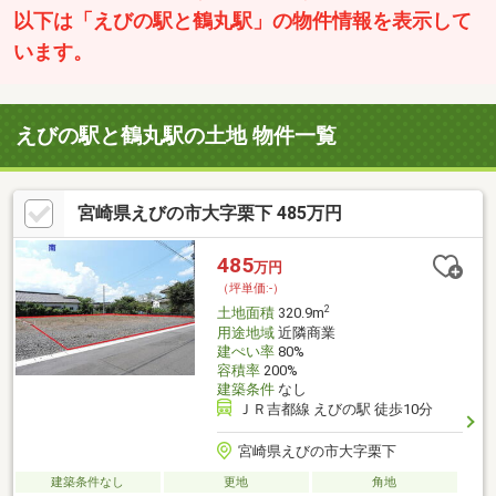
以下は「えびの駅と鶴丸駅」の物件情報を表示して
います。
えびの駅と鶴丸駅の土地 物件一覧
宮崎県えびの市大字栗下 485万円
485
万円
（坪単価:-）
2
土地面積
320.9m
用途地域
近隣商業
建ぺい率
80%
容積率
200%
建築条件
なし
ＪＲ吉都線 えびの駅 徒歩10分
宮崎県えびの市大字栗下
建築条件なし
更地
角地