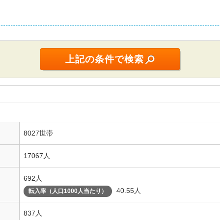
8027世帯
17067人
692人
40.55人
転入率（人口1000人当たり）
837人