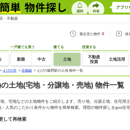
住宅・不動産
0
最近見た物件
保
一戸建てを買う
建てる
投資する
不動産
古
新築
中古
土地
土地活用
投資
>
えびの市
>
吉都線
>
えびの飯野駅の土地 物件一覧
)の土地(宅地・分譲地・売地) 物件一覧
売地、宅地などの土地物件をご紹介します。売り地、分譲土地、住宅用土
・人気のこだわり条件から物件を簡単検索。理想の物件探しをgoo住
更して再検索