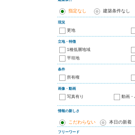
指定なし
建築条件なし
現況
更地
立地・特徴
1種低層地域
平坦地
条件
所有権
画像・動画
写真有り
動画・
情報の新しさ
こだわらない
本日の新着
フリーワード