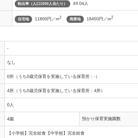
49.04人
転出率（人口1000人当たり）
2
2
11800円／m
18450円／m
住宅地
商業地
-
なし
0所（うち0歳児保育を実施している保育所：-）
4所（うち0歳児保育を実施している保育所：4所）
0人
預かり保育実施園数
4園
【小学校】完全給食【中学校】完全給食