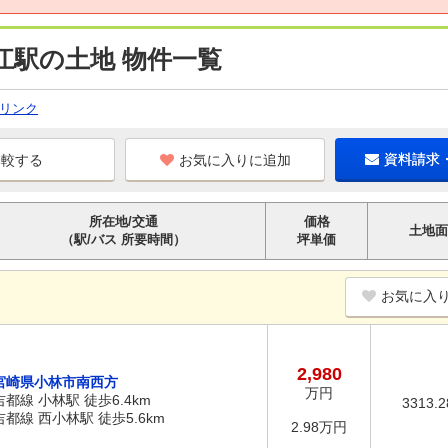
江駅の土地 物件一覧
リンク
お気に入りに追加
資料請求
所在地/交通
価格
土地面
（駅/バス 所要時間）
坪単価
お気に入
2,980
宮崎県小林市南西方
万円
吉都線 小林駅 徒歩6.4km
3313.
吉都線 西小林駅 徒歩5.6km
2.98万円