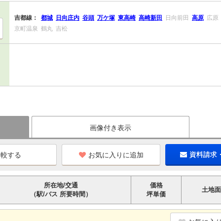
吉都線：
都城
日向庄内
谷頭
万ケ塚
東高崎
高崎新田
日向前田
高原
広原
京町温泉
鶴丸
吉松
画像付き表示
お気に入りに追加
資料請求
所在地/交通
価格
土地面
（駅/バス 所要時間）
坪単価