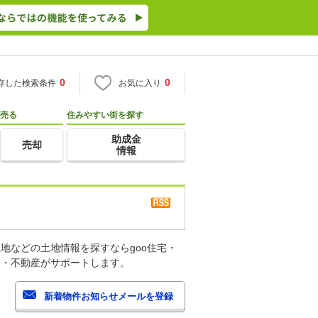
0
0
存した検索条件
お気に入り
売る
住みやすい街を探す
助成金
売却
情報
地などの土地情報を探すならgoo住宅・
宅・不動産がサポートします。