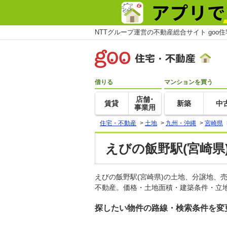
NTTグループ運営の不動産総合サイト goo
借りる
マンションを買う
店舗･
賃貸
新築
中
事業用
住宅・不動産
>
土地
>
九州・沖縄
>
宮崎県
えびの飯野駅(宮崎県
えびの飯野駅(宮崎県)の土地、分譲地、
不動産。価格・土地面積・建築条件・立地
探したい物件の路線・検索条件を変