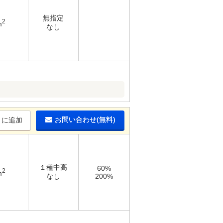
無指定
2
m
なし
お問い合わせ(無料)
りに追加
１種中高
60%
2
m
なし
200%