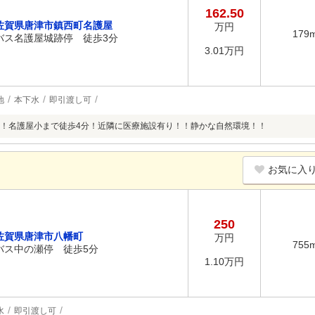
162.50
佐賀県唐津市鎮西町名護屋
万円
179
バス名護屋城跡停 徒歩3分
3.01万円
地
本下水
即引渡し可
！名護屋小まで徒歩4分！近隣に医療施設有り！！静かな自然環境！！
お気に入
250
佐賀県唐津市八幡町
万円
755
バス中の瀬停 徒歩5分
1.10万円
水
即引渡し可