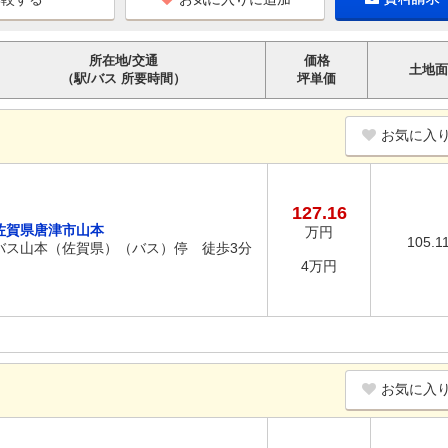
所在地/交通
価格
土地面
（駅/バス 所要時間）
坪単価
お気に入
127.16
佐賀県唐津市山本
万円
105.1
バス山本（佐賀県）（バス）停 徒歩3分
4万円
お気に入