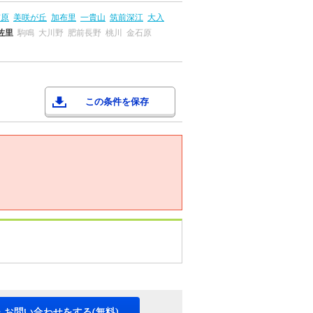
前原
美咲が丘
加布里
一貴山
筑前深江
大入
佐里
駒鳴
大川野
肥前長野
桃川
金石原
この条件を保存
・お問い合わせをする(無料)