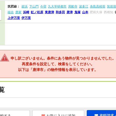
筑肥線：
姪浜
下山門
今宿
九大学研都市
周船寺
波多江
糸島高校前
筑前
福吉
鹿家
浜崎
虹ノ松原
東唐津
和多田
唐津
鬼塚
山本
肥前久保
西相知
上伊万里
伊万里
申し訳ございません。条件にあう物件が見つかりませんでした。
再度条件を設定して、検索をしてください。
以下は「唐津市」の物件情報を表示しています。
覧
お気に入りに追加
資料請求