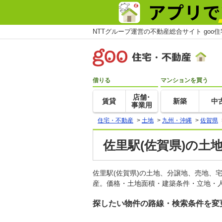
NTTグループ運営の不動産総合サイト goo
借りる
マンションを買う
店舗･
賃貸
新築
中
事業用
住宅・不動産
>
土地
>
九州・沖縄
>
佐賀県
佐里駅(佐賀県)の土
佐里駅(佐賀県)の土地、分譲地、売地、
産。価格・土地面積・建築条件・立地・人
探したい物件の路線・検索条件を変