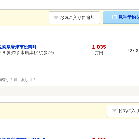
見学予約
お気に入りに追加
1,035
佐賀県唐津市松南町
227.
ＪＲ筑肥線 東唐津駅 徒歩7分
万円
物有り
即引渡し可
お気に入