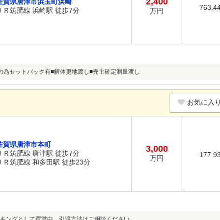
2,400
佐賀県唐津市浜玉町浜崎
763.4
ＪＲ筑肥線 浜崎駅 徒歩7分
万円
の為セットバック有■解体更地渡し■売主確定測量渡し
お気に入
佐賀県唐津市本町
3,000
ＪＲ筑肥線 唐津駅 徒歩7分
177.9
万円
ＪＲ筑肥線 和多田駅 徒歩23分
キングとして運営中。引渡方法はご相談ください。