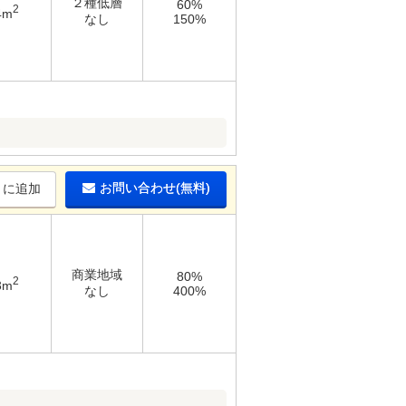
２種低層
60%
2
4m
なし
150%
お問い合わせ(無料)
りに追加
商業地域
80%
2
3m
なし
400%