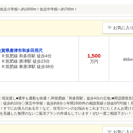
佐志小学校へ約1600m！佐志中学校へ約700m！
お気に入
佐賀県唐津市和多田用尺
1,500
ＪＲ筑肥線 和多田駅 徒歩4分
466
ＪＲ筑肥線 唐津駅 徒歩23分
万円
ＪＲ筑肥線 東唐津駅 徒歩38分
！現況渡し■通学も通勤も快適！JR筑肥線「和多田駅」徒歩4分の立地♪■周辺環境
：徒歩約10分◇第五中学校：徒歩約8分☆年間1600件の相談実績☆頭金0円可能
！すでにお借入のある方！など、住宅ローンのお悩みをこれまでにたくさんお受け
を見越した無理のないご返済プランの作成もしています！ぜひ一度ご相談下さい＾
お気に入