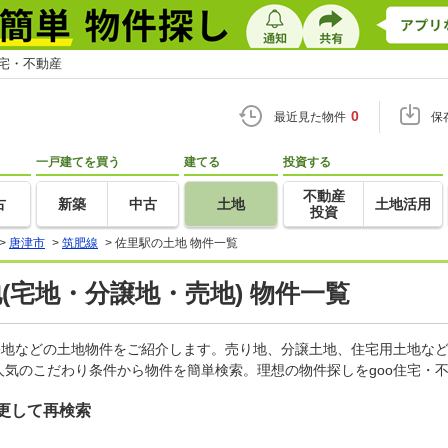
住宅・不動産
0
最近見た物件
保
一戸建てを買う
建てる
投資する
不動産
古
新築
中古
土地
土地活用
投資
>
唐津市
>
筑肥線
>
佐里駅の土地 物件一覧
地(宅地・分譲地・売地) 物件一覧
宅地などの土地物件をご紹介します。売り地、分譲土地、住宅用土地など
気のこだわり条件から物件を簡単検索。理想の物件探しをgoo住宅・
更して再検索