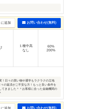
お問い合わせ(無料)
りに追加
１種中高
60%
2
m
なし
200%
充実！日々の買い物や通学もラクラクの立地
！月々の返済がご不安な方！もっと良い条件を
してきました＾＾お客様に合った金融機関の
＾
お問い合わせ(無料)
りに追加