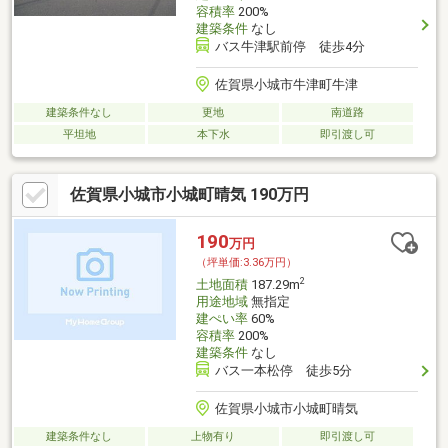
容積率
200%
建築条件
なし
バス牛津駅前停 徒歩4分
佐賀県小城市牛津町牛津
建築条件なし
更地
南道路
平坦地
本下水
即引渡し可
佐賀県小城市小城町晴気 190万円
190
万円
（坪単価:3.36万円）
2
土地面積
187.29m
用途地域
無指定
建ぺい率
60%
容積率
200%
建築条件
なし
バス一本松停 徒歩5分
佐賀県小城市小城町晴気
建築条件なし
上物有り
即引渡し可