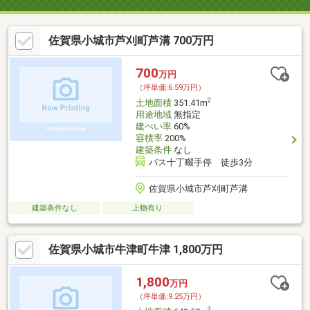
佐賀県小城市芦刈町芦溝 700万円
700
万円
（坪単価:6.59万円）
2
土地面積
351.41m
用途地域
無指定
建ぺい率
60%
容積率
200%
建築条件
なし
バス十丁畷手停 徒歩3分
佐賀県小城市芦刈町芦溝
建築条件なし
上物有り
佐賀県小城市牛津町牛津 1,800万円
1,800
万円
（坪単価:9.25万円）
2