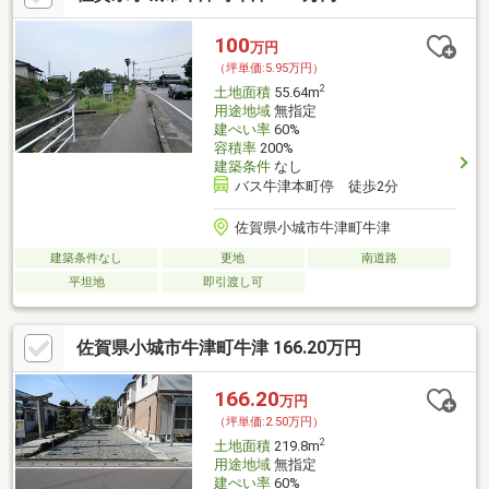
100
万円
（坪単価:5.95万円）
2
土地面積
55.64m
用途地域
無指定
建ぺい率
60%
容積率
200%
建築条件
なし
バス牛津本町停 徒歩2分
佐賀県小城市牛津町牛津
建築条件なし
更地
南道路
平坦地
即引渡し可
佐賀県小城市牛津町牛津 166.20万円
166.20
万円
（坪単価:2.50万円）
2
土地面積
219.8m
用途地域
無指定
建ぺい率
60%