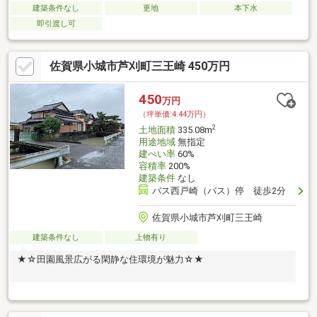
建築条件なし
更地
本下水
即引渡し可
佐賀県小城市芦刈町三王崎 450万円
450
万円
（坪単価:4.44万円）
2
土地面積
335.08m
用途地域
無指定
建ぺい率
60%
容積率
200%
建築条件
なし
バス西戸崎（バス）停 徒歩2分
佐賀県小城市芦刈町三王崎
建築条件なし
上物有り
★☆田園風景広がる閑静な住環境が魅力☆★