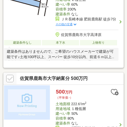
建ぺい率
60%
容積率
200%
建築条件
なし
ＪＲ長崎本線 肥前鹿島駅 徒歩7分
その他の交通
佐賀県鹿島市大字高津原
建築条件なし
本下水
上物有り
建築条件はありませんので、ご希望のハウスメーカーで建築が可
能です♪土地100坪以上、スーパー 徒歩10分以内、前道６ｍ以上、
建築条件なし上水道（引込）・下水道（引込）・電気
佐賀県鹿島市大字納富分 500万円
500
万円
（坪単価:-）
2
土地面積
222.61m
用途地域
１種低層
建ぺい率
50%
容積率
80%
建築条件
なし