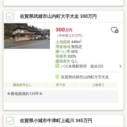
佐賀県武雄市山内町大字犬走 300万円
300
万円
（坪単価:2.21万円）
2
土地面積
449m
用途地域
無指定
建ぺい率
60%
容積率
200%
建築条件
なし
バス永尾駅前停 徒歩2分
佐賀県武雄市山内町大字犬走
建築条件なし
本下水
上物有り
☆敷地面積約135坪☆
佐賀県小城市牛津町上砥川 345万円