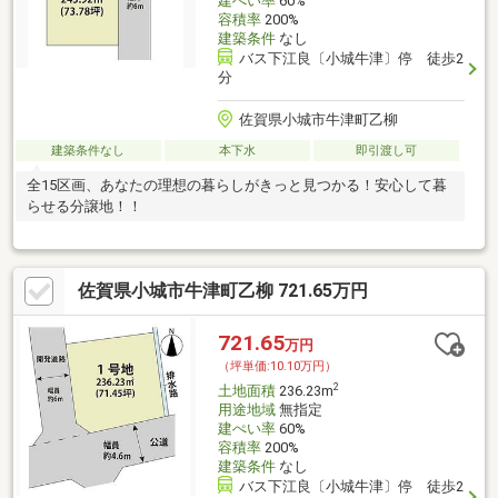
建ぺい率
60%
容積率
200%
建築条件
なし
バス下江良〔小城牛津〕停 徒歩2
分
佐賀県小城市牛津町乙柳
建築条件なし
本下水
即引渡し可
全15区画、あなたの理想の暮らしがきっと見つかる！安心して暮
らせる分譲地！！
佐賀県小城市牛津町乙柳 721.65万円
721.65
万円
（坪単価:10.10万円）
2
土地面積
236.23m
用途地域
無指定
建ぺい率
60%
容積率
200%
建築条件
なし
バス下江良〔小城牛津〕停 徒歩2