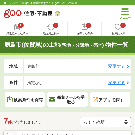
NTTグループ運営の不動産総合サイト goo住宅・不動産
1
0
0
0
最近検索した条件
最近見た物件
保存した条件
お気に入り
鹿島市(佐賀県)の土地
物件一覧
(宅地・分譲地・売地)
地域
変更する
鹿島市
条件
変更する
指定なし
新着メールを受
検索条件を保存
アプリで探す
取る
7
件
が該当しました。