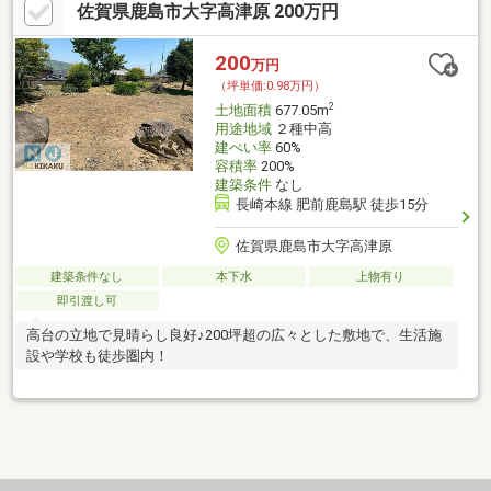
佐賀県鹿島市大字高津原 200万円
440円の受益者負担金の支払いが令和8年4月時点の所有者に鹿島
市より請求されます。〇建物について 鉄骨造セメント瓦葺の倉
庫がありますが、未登記です。 〇セットバック要 〇埋蔵文化財包
200
万円
蔵地内
（坪単価:0.98万円）
2
土地面積
677.05m
用途地域
２種中高
建ぺい率
60%
容積率
200%
建築条件
なし
長崎本線 肥前鹿島駅 徒歩15分
佐賀県鹿島市大字高津原
建築条件なし
本下水
上物有り
即引渡し可
高台の立地で見晴らし良好♪200坪超の広々とした敷地で、生活施
設や学校も徒歩圏内！