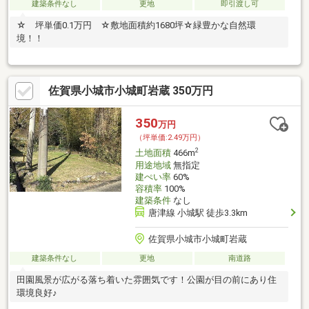
建築条件なし
更地
即引渡し可
☆ 坪単価0.1万円 ☆敷地面積約1680坪☆緑豊かな自然環
境！！
佐賀県小城市小城町岩蔵 350万円
350
万円
（坪単価:2.49万円）
2
土地面積
466m
用途地域
無指定
建ぺい率
60%
容積率
100%
建築条件
なし
唐津線 小城駅 徒歩3.3km
佐賀県小城市小城町岩蔵
建築条件なし
更地
南道路
田園風景が広がる落ち着いた雰囲気です！公園が目の前にあり住
環境良好♪