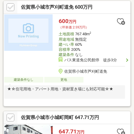
佐賀県小城市芦刈町道免 600万円
600
万円
（坪単価:2.59万円）
2
土地面積
767.48m
用途地域
無指定
建ぺい率
60%
容積率
200%
建築条件
なし
バス東道免公民館停 徒歩3分
佐賀県小城市芦刈町道免
建築条件なし
更地
★☆住宅用地・アパート用地・資材置き場にも対応可能☆★
佐賀県小城市小城町岡町 647.71万円
647.71
万円