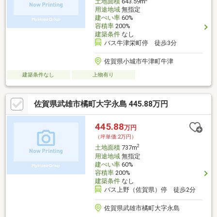
土地面積
643.59m
用途地域
無指定
建ぺい率
60%
容積率
200%
建築条件
なし
バス牛津栄町停 徒歩3分
佐賀県小城市牛津町牛津
建築条件なし
上物有り
佐賀県武雄市橘町大字永島 445.88万円
445.88
万円
（坪単価:2万円）
2
土地面積
737m
用途地域
無指定
建ぺい率
60%
容積率
200%
建築条件
なし
バス上野（佐賀県）停 徒歩2分
佐賀県武雄市橘町大字永島