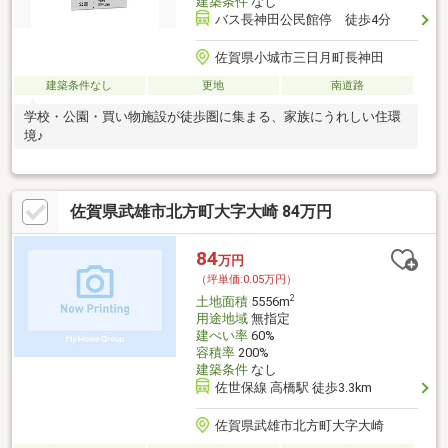
建築条件
なし
バス長神田公民館停 徒歩4分
佐賀県小城市三日月町長神田
建築条件なし
更地
南道路
学校・公園・買い物施設が徒歩圏に集まる、家族にうれしい住環
境♪
佐賀県武雄市北方町大字大崎 84万円
84
万円
（坪単価:0.05万円）
2
土地面積
5556m
用途地域
無指定
建ぺい率
60%
容積率
200%
建築条件
なし
佐世保線 高橋駅 徒歩3.3km
佐賀県武雄市北方町大字大崎