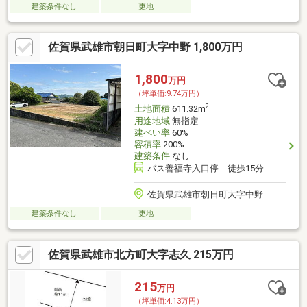
建築条件なし
更地
佐賀県武雄市朝日町大字中野 1,800万円
1,800
万円
（坪単価:9.74万円）
2
土地面積
611.32m
用途地域
無指定
建ぺい率
60%
容積率
200%
建築条件
なし
バス善福寺入口停 徒歩15分
佐賀県武雄市朝日町大字中野
建築条件なし
更地
佐賀県武雄市北方町大字志久 215万円
215
万円
（坪単価:4.13万円）