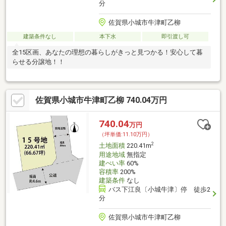
分
佐賀県小城市牛津町乙柳
建築条件なし
本下水
即引渡し可
全15区画、あなたの理想の暮らしがきっと見つかる！安心して暮
らせる分譲地！！
佐賀県小城市牛津町乙柳 740.04万円
740.04
万円
（坪単価:11.10万円）
2
土地面積
220.41m
用途地域
無指定
建ぺい率
60%
容積率
200%
建築条件
なし
バス下江良〔小城牛津〕停 徒歩2
分
佐賀県小城市牛津町乙柳