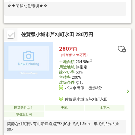
☆★閑静な住環境★☆
佐賀県小城市芦刈町永田 280万円
280
万円
（坪単価:3.94万円）
2
土地面積
234.98m
用途地域
無指定
建ぺい率
60%
容積率
200%
建築条件
なし
バス永田停 徒歩3分
佐賀県小城市芦刈町永田
建築条件なし
更地
本下水
即引渡し可
閑静な住宅街♪有明沿岸道路芦刈ICまで約1.3km、車で約3分の距
離♪