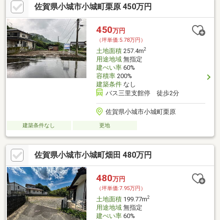
佐賀県小城市小城町栗原 450万円
450
万円
（坪単価:5.78万円）
2
土地面積
257.4m
用途地域
無指定
建ぺい率
60%
容積率
200%
建築条件
なし
バス三里支館停 徒歩2分
佐賀県小城市小城町栗原
建築条件なし
更地
佐賀県小城市小城町畑田 480万円
480
万円
（坪単価:7.95万円）
2
土地面積
199.77m
用途地域
無指定
建ぺい率
60%