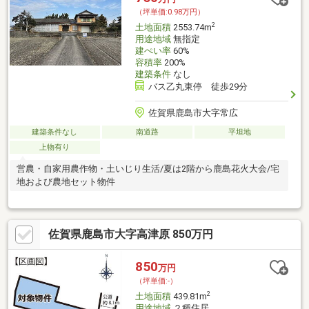
（坪単価:0.98万円）
2
土地面積
2553.74m
用途地域
無指定
建ぺい率
60%
容積率
200%
建築条件
なし
バス乙丸東停 徒歩29分
佐賀県鹿島市大字常広
建築条件なし
南道路
平坦地
上物有り
営農・自家用農作物・土いじり生活/夏は2階から鹿島花火大会/宅
地および農地セット物件
佐賀県鹿島市大字高津原 850万円
850
万円
（坪単価:-）
2
土地面積
439.81m
用途地域
２種住居