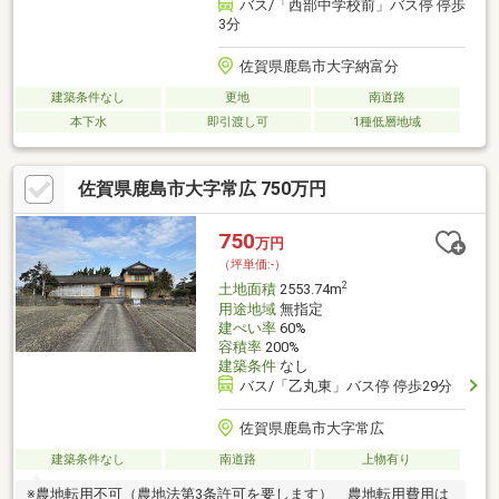
バス/「西部中学校前」バス停 停歩
3分
佐賀県鹿島市大字納富分
建築条件なし
更地
南道路
本下水
即引渡し可
1種低層地域
佐賀県鹿島市大字常広 750万円
750
万円
（坪単価:-）
2
土地面積
2553.74m
用途地域
無指定
建ぺい率
60%
容積率
200%
建築条件
なし
バス/「乙丸東」バス停 停歩29分
佐賀県鹿島市大字常広
建築条件なし
南道路
上物有り
※農地転用不可（農地法第3条許可を要します） 農地転用費用は