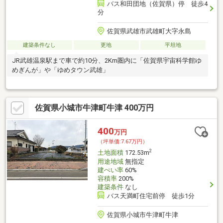
バス和田団地（佐賀県）停 徒歩4
分
佐賀県武雄市武雄町大字永島
建築条件なし
更地
平坦地
JR武雄温泉駅まで車で約10分、2Km圏内に「佐賀県宇宙科学館ゆ
めぎんが」や「ゆめタウン武雄」
佐賀県小城市牛津町牛津 400万円
400
万円
（坪単価:7.67万円）
2
土地面積
172.53m
用途地域
無指定
建ぺい率
60%
容積率
200%
建築条件
なし
バス天満町住宅前停 徒歩1分
佐賀県小城市牛津町牛津