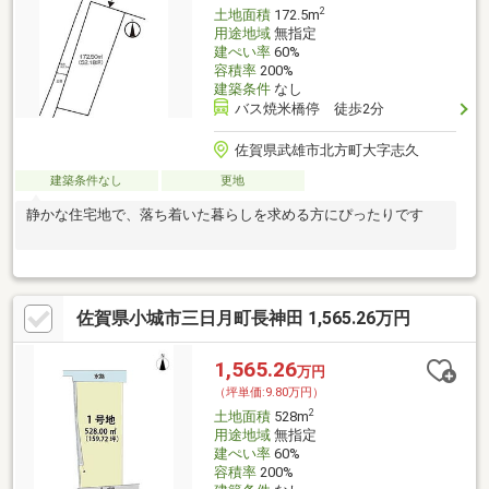
2
土地面積
172.5m
用途地域
無指定
建ぺい率
60%
容積率
200%
建築条件
なし
バス焼米橋停 徒歩2分
佐賀県武雄市北方町大字志久
建築条件なし
更地
静かな住宅地で、落ち着いた暮らしを求める方にぴったりです
佐賀県小城市三日月町長神田 1,565.26万円
1,565.26
万円
（坪単価:9.80万円）
2
土地面積
528m
用途地域
無指定
建ぺい率
60%
容積率
200%