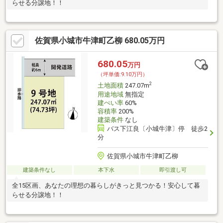
らせる分譲地！！
佐賀県小城市牛津町乙柳 680.05万円
680.05
万円
（坪単価:9.10万円）
2
土地面積
247.07m
用途地域
無指定
建ぺい率
60%
容積率
200%
建築条件
なし
バス下江良〔小城牛津〕停 徒歩2
分
佐賀県小城市牛津町乙柳
建築条件なし
本下水
即引渡し可
全15区画、あなたの理想の暮らしがきっと見つかる！安心して暮
らせる分譲地！！