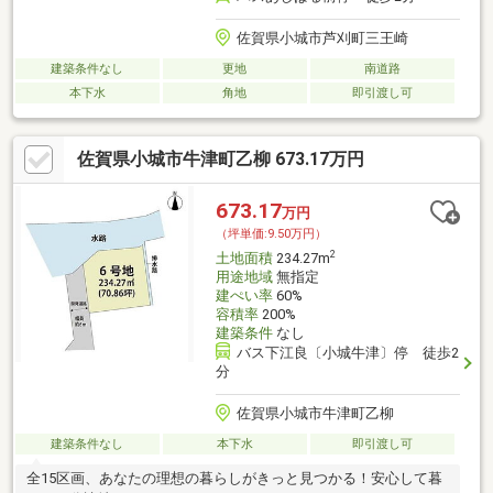
佐賀県小城市芦刈町三王崎
建築条件なし
更地
南道路
本下水
角地
即引渡し可
佐賀県小城市牛津町乙柳 673.17万円
673.17
万円
（坪単価:9.50万円）
2
土地面積
234.27m
用途地域
無指定
建ぺい率
60%
容積率
200%
建築条件
なし
バス下江良〔小城牛津〕停 徒歩2
分
佐賀県小城市牛津町乙柳
建築条件なし
本下水
即引渡し可
全15区画、あなたの理想の暮らしがきっと見つかる！安心して暮