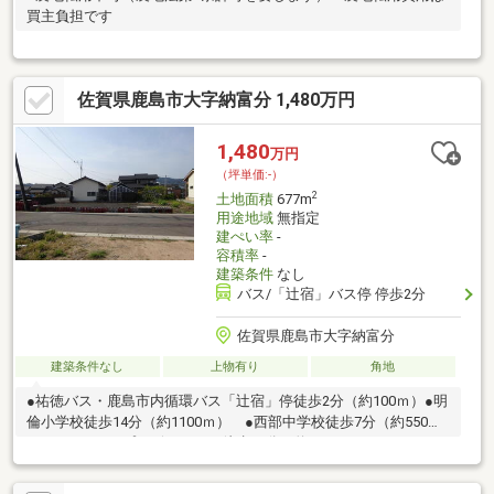
買主負担です
佐賀県鹿島市大字納富分 1,480万円
1,480
万円
（坪単価:-）
2
土地面積
677m
用途地域
無指定
建ぺい率
-
容積率
-
建築条件
なし
バス/「辻宿」バス停 停歩2分
佐賀県鹿島市大字納富分
建築条件なし
上物有り
角地
●祐徳バス・鹿島市内循環バス「辻宿」停徒歩2分（約100ｍ）●明
倫小学校徒歩14分（約1100ｍ） ●西部中学校徒歩7分（約550
ｍ）●ふれあいプラザララベル徒歩13分（約1000ｍ） ファミリ
ーマート徒歩2分（約130ｍ）〇本物件東側道路（市道263号線）
の下水道本管工事が令和7年4月完了したことに伴い、1㎡あたり