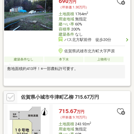
690
万円
（坪単価:1.30万円）
2
土地面積
1764m
用途地域
無指定
建ぺい率
60%
容積率
200%
建築条件
なし
バス北方駅前停 徒歩20分
佐賀県武雄市北方町大字芦原
建築条件なし
本下水
上物有り
敷地面積約413坪！※一部農転許可要す。
佐賀県小城市牛津町乙柳 715.67万円
715.67
万円
（坪単価:9.70万円）
2
土地面積
243.92m
用途地域
無指定