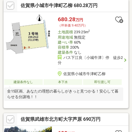
佐賀県小城市牛津町乙柳 680.28万円
680.28
万円
（坪単価:9.40万円）
2
土地面積
239.25m
用途地域
無指定
建ぺい率
60%
容積率
200%
建築条件
なし
バス下江良〔小城牛津〕停 徒歩2
分
佐賀県小城市牛津町乙柳
建築条件なし
本下水
即引渡し可
全15区画、あなたの理想の暮らしがきっと見つかる！安心して暮
らせる分譲地！！
佐賀県武雄市北方町大字芦原 690万円