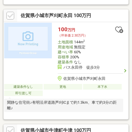
佐賀県小城市芦刈町永田 100万円
100
万円
（坪単価:2.30万円）
2
土地面積
144m
用途地域
無指定
建ぺい率
60%
容積率
200%
建築条件
なし
バス永田停 徒歩3分
佐賀県小城市芦刈町永田
建築条件なし
更地
本下水
即引渡し可
閑静な住宅街♪有明沿岸道路芦刈ICまで約1.3km、車で約3分の距
離♪
佐賀県小城市牛津町牛津 100万円