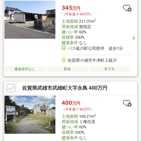
345
万円
（坪単価:4.94万円）
2
土地面積
231.01m
用途地域
無指定
建ぺい率
60%
容積率
200%
建築条件
なし
バス砥川町公民館停 徒歩1分
佐賀県小城市牛津町上砥川
建築条件なし
更地
本下水
佐賀県武雄市武雄町大字永島 400万円
400
万円
（坪単価:7.96万円）
2
土地面積
166.21m
用途地域
１種住居
建ぺい率
60%
容積率
200%
建築条件
なし