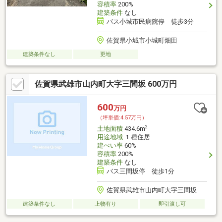
容積率
200%
建築条件
なし
バス小城市民病院停 徒歩3分
佐賀県小城市小城町畑田
建築条件なし
更地
佐賀県武雄市山内町大字三間坂 600万円
600
万円
（坪単価:4.57万円）
2
土地面積
434.6m
用途地域
１種住居
建ぺい率
60%
容積率
200%
建築条件
なし
バス三間坂停 徒歩1分
佐賀県武雄市山内町大字三間坂
建築条件なし
上物有り
即引渡し可