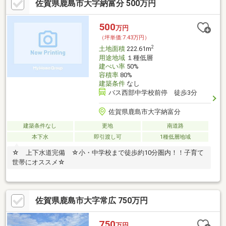
佐賀県鹿島市大字納富分 500万円
500
万円
（坪単価:7.43万円）
2
土地面積
222.61m
用途地域
１種低層
建ぺい率
50%
容積率
80%
建築条件
なし
バス西部中学校前停 徒歩3分
佐賀県鹿島市大字納富分
建築条件なし
更地
南道路
本下水
即引渡し可
1種低層地域
☆ 上下水道完備 ☆小・中学校まで徒歩約10分圏内！！子育て
世帯にオススメ☆
佐賀県鹿島市大字常広 750万円
750
万円