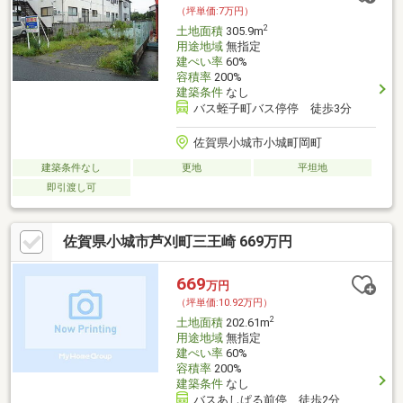
（坪単価:7万円）
2
土地面積
305.9m
用途地域
無指定
建ぺい率
60%
容積率
200%
建築条件
なし
バス蛭子町バス停停 徒歩3分
佐賀県小城市小城町岡町
建築条件なし
更地
平坦地
即引渡し可
佐賀県小城市芦刈町三王崎 669万円
669
万円
（坪単価:10.92万円）
2
土地面積
202.61m
用途地域
無指定
建ぺい率
60%
容積率
200%
建築条件
なし
バスあしぱる前停 徒歩2分