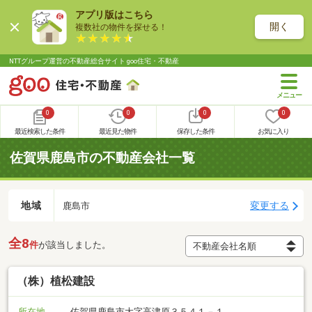
アプリ版はこちら
開く
複数社の物件を探せる！
NTTグループ運営の不動産総合サイト goo住宅・不動産
0
0
0
0
最近検索した条件
最近見た物件
保存した条件
お気に入り
佐賀県鹿島市の不動産会社一覧
地域
変更する
鹿島市
全8
件
が該当しました。
（株）植松建設
所在地
佐賀県鹿島市大字高津原３５４１－１