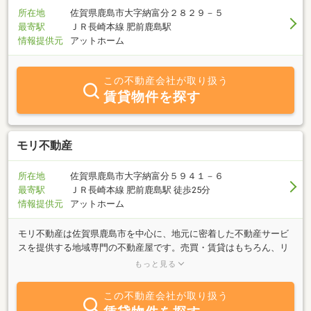
所在地
佐賀県鹿島市大字納富分２８２９－５
最寄駅
ＪＲ長崎本線 肥前鹿島駅
情報提供元
アットホーム
この不動産会社が取り扱う
賃貸物件を探す
モリ不動産
所在地
佐賀県鹿島市大字納富分５９４１－６
最寄駅
ＪＲ長崎本線 肥前鹿島駅 徒歩25分
情報提供元
アットホーム
モリ不動産は佐賀県鹿島市を中心に、地元に密着した不動産サービ
スを提供する地域専門の不動産屋です。売買・賃貸はもちろん、リ
フォームや不動産買取までワンストップ対応。地元の相場に精通し
もっと見る
たスタッフが、誠実かつ親しみやすい対応で「住まい探し」「売
却」「安心の住まいづくり」をサポートします。初めての方もお気
この不動産会社が取り扱う
軽にご相談ください。