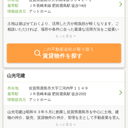
最寄駅
ＪＲ長崎本線 肥前鹿島駅 徒歩14分
情報提供元
アットホーム
土地は遊ばせておくより、活用した方が税負担が軽くなります。ご
相談いただければ、場所や条件に合った最適な活用方法をご提案い
たします。また、売買も取り扱っておりますので、不動産に関する
もっと見る
ことならどんなことでもご相談ください。
この不動産会社が取り扱う
賃貸物件を探す
山光宅建
所在地
佐賀県鹿島市大字三河内甲１１４９
最寄駅
ＪＲ長崎本線 肥前鹿島駅 徒歩20分
情報提供元
アットホーム
山光宅建は昭和６３年５月に創業し佐賀県鹿島市を中心に土地、建
物の仲介、販売、賃貸物件の 仲介、管理を主として不動産業を営ん
でおります。ぜひ佐賀県鹿島市周辺の不動産物件は、当店にお任せ
もっと見る