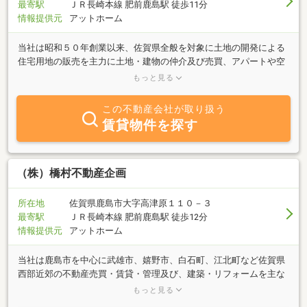
最寄駅
ＪＲ長崎本線 肥前鹿島駅 徒歩11分
情報提供元
アットホーム
当社は昭和５０年創業以来、佐賀県全般を対象に土地の開発による
住宅用地の販売を主力に土地・建物の仲介及び売買、アパートや空
き家の賃貸斡旋から空き家の管理まで幅広く行っています。不動産
もっと見る
のトータルアドバイザーとして、不動産のことなら何でもご相談く
ださい。専門スタッフが親身になって皆様のお困り事を解決すべく
この不動産会社が取り扱う
お手伝いさせていただきます。
賃貸物件を探す
（株）橋村不動産企画
所在地
佐賀県鹿島市大字高津原１１０－３
最寄駅
ＪＲ長崎本線 肥前鹿島駅 徒歩12分
情報提供元
アットホーム
当社は鹿島市を中心に武雄市、嬉野市、白石町、江北町など佐賀県
西部近郊の不動産売買・賃貸・管理及び、建築・リフォームを主な
業務内容としています。普段なかなか聞きにくい「借りるのと買う
もっと見る
のどっちがお得？」「退去時の費用はどのくらいかかる？」などの