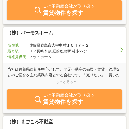
質問や、入居後の「水の出が悪い」「扉がうまく閉まらない」など
この不動産会社が取り扱う
アフターまで、建築士がいる不動産屋さんならではの対応を親切・
賃貸物件を探す
丁寧にさせていただきます。お電話でもメールでも結構ですので、
まずはお気軽にご相談下さい。ご連絡お待ちしております。
（株）バーモスホーム
所在地
佐賀県鹿島市大字中村１６４７－２
最寄駅
ＪＲ長崎本線 肥前鹿島駅 徒歩22分
情報提供元
アットホーム
当社は佐賀県西部を中心として、地元不動産の売買・賃貸・管理な
どのご紹介を主な業務内容とする会社です。「売りたい」「買いた
い」「借りたい」ご希望の方は、不動産に関する質問は何でもお気
もっと見る
軽にご相談ください。豊富な情報力でお客様のご希望に併せたスピ
ーディな対応を心掛けております。
この不動産会社が取り扱う
賃貸物件を探す
（株）まごころ不動産