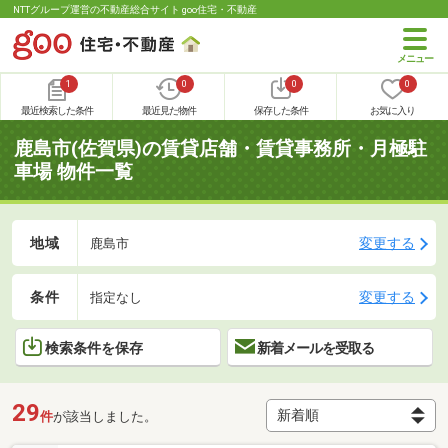
NTTグループ運営の不動産総合サイト goo住宅・不動産
1
0
0
0
最近検索した条件
最近見た物件
保存した条件
お気に入り
鹿島市(佐賀県)の賃貸店舗・賃貸事務所・月極駐
車場 物件一覧
地域
変更する
鹿島市
条件
変更する
指定なし
検索条件を保存
新着メールを受取る
29
件
が該当しました。