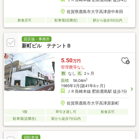
佐賀県鹿島市大字高津原中牟田
飲食店可
駐車場(近隣含)
駅から徒歩5分以内
貸店舗・事務所
新町ビル テナントＢ
5.50
万円
管理費等なし
なし
2ヶ月
2
面積
56.04m
1985年3月(築41年6ヶ月)
ＪＲ長崎本線 肥前鹿島駅 徒歩7分
佐賀県鹿島市大字高津原新町
1階
即引き渡し可
飲食店可
駐車場(近隣含)
駅から徒歩7分以内
貸駐車場