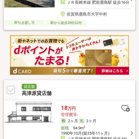
ＪＲ長崎本線 肥前鹿島駅 徒歩16分
佐賀県鹿島市大字中村
即引き渡し可
駅から徒歩20分以内
貸店舗
高津原貸店舗
18
万円
管理費等-
2ヶ月
2ヶ月
2
面積
94.9m
1990年10月(築35年11ヶ月)
ＪＲ長崎本線 肥前鹿島駅 徒歩4分