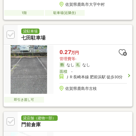
佐賀県鹿島市大字中村
1階
駐車場(近隣含)
貸駐車場
七田駐車場
0.27
万円
管理費等-
なし
なし
面積
-
ＪＲ長崎本線 肥前浜駅 徒歩30分
佐賀県鹿島市古枝
即引き渡し可
貸店舗（建物一部）
門前倉庫