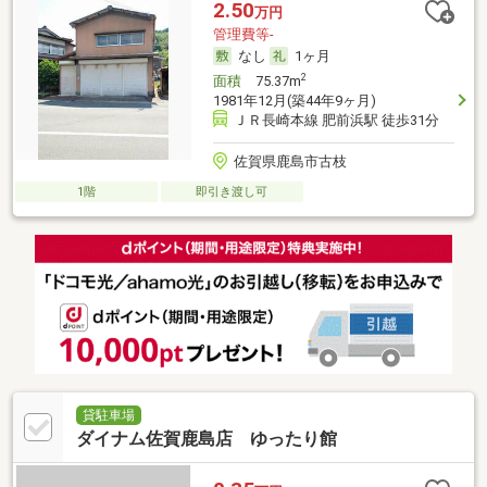
2.50
万円
管理費等-
なし
1ヶ月
2
面積
75.37m
1981年12月(築44年9ヶ月)
ＪＲ長崎本線 肥前浜駅 徒歩31分
佐賀県鹿島市古枝
1階
即引き渡し可
貸駐車場
ダイナム佐賀鹿島店 ゆったり館