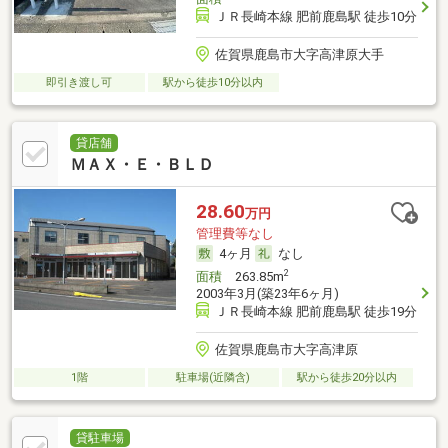
ＪＲ長崎本線 肥前鹿島駅 徒歩10分
佐賀県鹿島市大字高津原大手
即引き渡し可
駅から徒歩10分以内
貸店舗
ＭＡＸ・Ｅ・ＢＬＤ
28.60
万円
管理費等なし
4ヶ月
なし
2
面積
263.85m
2003年3月(築23年6ヶ月)
ＪＲ長崎本線 肥前鹿島駅 徒歩19分
佐賀県鹿島市大字高津原
1階
駐車場(近隣含)
駅から徒歩20分以内
貸駐車場