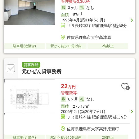
管理費等3,300円
3ヶ月
なし
2
面積
57m
1995年4月(築31年5ヶ月)
ＪＲ長崎本線 肥前鹿島駅 徒歩8分
佐賀県鹿島市大字高津原
駐車場(近隣含)
駅から徒歩10分以内
2階以上
貸事務所
元ひぜん貸事務所
22
万円
管理費等-
6ヶ月
なし
2
面積
275.13m
2006年2月(築20年7ヶ月)
ＪＲ長崎本線 肥前鹿島駅 徒歩9分
佐賀県鹿島市大字高津原新町
駐車場(近隣含)
駅から徒歩10分以内
2階以上