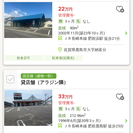
22
万円
管理費等-
3ヶ月
なし
2
面積
90m
2002年11月(築23年10ヶ月)
ＪＲ長崎本線 肥前浜駅 徒歩21分
佐賀県鹿島市大字納富分
飲食店可
駐車場(近隣含)
貸店舗（建物一部）
貸店舗（アラジン隣）
33
万円
管理費等-
3ヶ月
なし
2
面積
212.96m
1996年6月(築30年3ヶ月)
ＪＲ長崎本線 肥前鹿島駅 徒歩25分