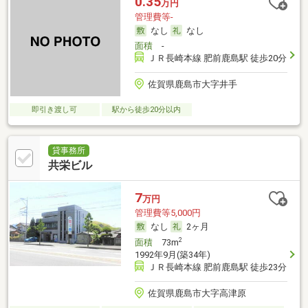
0.35
万円
管理費等-
なし
なし
面積
-
ＪＲ長崎本線 肥前鹿島駅 徒歩20分
佐賀県鹿島市大字井手
即引き渡し可
駅から徒歩20分以内
貸事務所
共栄ビル
7
万円
管理費等5,000円
なし
2ヶ月
2
面積
73m
1992年9月(築34年)
ＪＲ長崎本線 肥前鹿島駅 徒歩23分
佐賀県鹿島市大字高津原