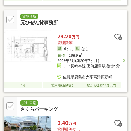
貸事務所
元ひぜん貸事務所
24.20
万円
管理費等-
6ヶ月
なし
2
面積
298.9m
2006年2月(築20年7ヶ月)
ＪＲ長崎本線 肥前鹿島駅 徒歩9分
佐賀県鹿島市大字高津原新町
1階
駐車場(近隣含)
駅から徒歩10分以内
貸駐車場
さくらパーキング
0.40
万円
管理費等なし