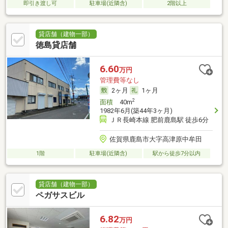
即引き渡し可
駐車場(近隣含)
2階以上
貸店舗（建物一部）
徳島貸店舗
6.60
万円
管理費等なし
2ヶ月
1ヶ月
2
面積
40m
1982年6月(築44年3ヶ月)
ＪＲ長崎本線 肥前鹿島駅 徒歩6分
佐賀県鹿島市大字高津原中牟田
1階
駐車場(近隣含)
駅から徒歩7分以内
貸店舗（建物一部）
ペガサスビル
6.82
万円