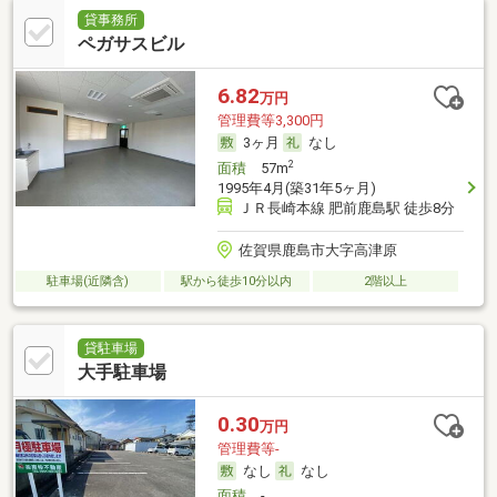
貸事務所
ペガサスビル
6.82
万円
管理費等3,300円
3ヶ月
なし
2
面積
57m
1995年4月(築31年5ヶ月)
ＪＲ長崎本線 肥前鹿島駅 徒歩8分
佐賀県鹿島市大字高津原
駐車場(近隣含)
駅から徒歩10分以内
2階以上
貸駐車場
大手駐車場
0.30
万円
管理費等-
なし
なし
面積
-