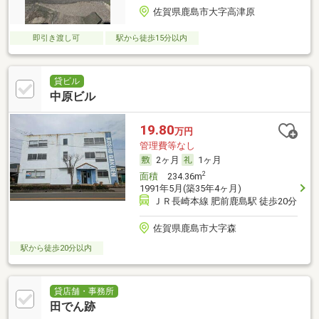
佐賀県鹿島市大字高津原
即引き渡し可
駅から徒歩15分以内
貸ビル
中原ビル
19.80
万円
管理費等なし
2ヶ月
1ヶ月
2
面積
234.36m
1991年5月(築35年4ヶ月)
ＪＲ長崎本線 肥前鹿島駅 徒歩20分
佐賀県鹿島市大字森
駅から徒歩20分以内
貸店舗・事務所
田でん跡