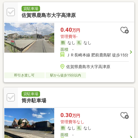
貸駐車場
佐賀県鹿島市大字高津原
0.40
万円
管理費等-
なし
なし
面積
-
ＪＲ長崎本線 肥前鹿島駅 徒歩15分
佐賀県鹿島市大字高津原
即引き渡し可
駅から徒歩15分以内
貸駐車場
筒井駐車場
0.30
万円
管理費等なし
なし
なし
面積
-