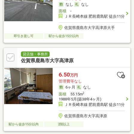
なし
なし
面積
-
ＪＲ長崎本線 肥前鹿島駅 徒歩11分
佐賀県鹿島市大字高津原大手
即引き渡し可
駅から徒歩15分以内
貸店舗・事務所
佐賀県鹿島市大字高津原
6.50
万円
管理費等なし
6ヶ月
なし
2
面積
55.15m
1988年5月(築38年4ヶ月)
ＪＲ長崎本線 肥前鹿島駅 徒歩11分
佐賀県鹿島市大字高津原
駅から徒歩15分以内
2階以上