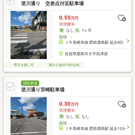
逆川通り 交差点付近駐車場
0.55
万円
管理費等-
なし
1ヶ月
面積
-
ＪＲ長崎本線 肥前鹿島駅 徒歩8分
佐賀県鹿島市大字高津原
即引き渡し可
駅から徒歩10分以内
貸駐車場
逆川通り宮崎駐車場
0.30
万円
管理費等-
なし
なし
面積
-
ＪＲ長崎本線 肥前鹿島駅 徒歩12分