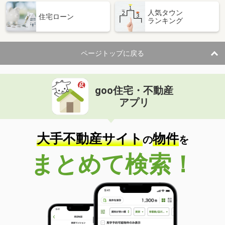
人気タウン
住宅ローン
ランキング
ページトップに戻る
goo住宅・不動産
アプリ
大手不動産サイト
物件
の
を
まとめて検索！