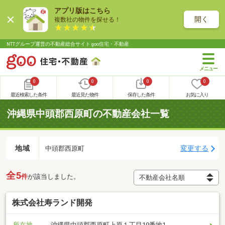
アプリ版はこちら
開く
複数社の物件を探せる！
NTTグループ運営の不動産総合サイト goo住宅・不動産
0
0
0
0
最近検索した条件
最近見た物件
保存した条件
お気に入り
沖縄県中頭郡西原町の不動産会社一覧
地域
変更する
中頭郡西原町
全5
件
が該当しました。
株式会社寿ランド開発
所在地
沖縄県中頭郡西原町上原１丁目19番地1