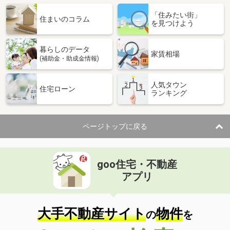
「住みたい街」
住まいのコラム
を見つけよう
暮らしのデータ
家賃相場
(補助金・助成金情報)
人気タウン
住宅ローン
ランキング
ページトップに戻る
goo住宅・不動産
アプリ
大手不動産サイト
物件
の
を