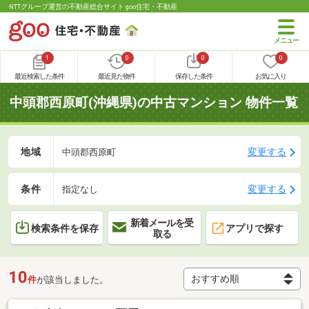
NTTグループ運営の不動産総合サイト goo住宅・不動産
1
0
0
0
最近検索した条件
最近見た物件
保存した条件
お気に入り
中頭郡西原町(沖縄県)の中古マンション 物件一覧
地域
変更する
中頭郡西原町
条件
変更する
指定なし
新着メールを受
検索条件を保存
アプリで探す
取る
10
件
が該当しました。