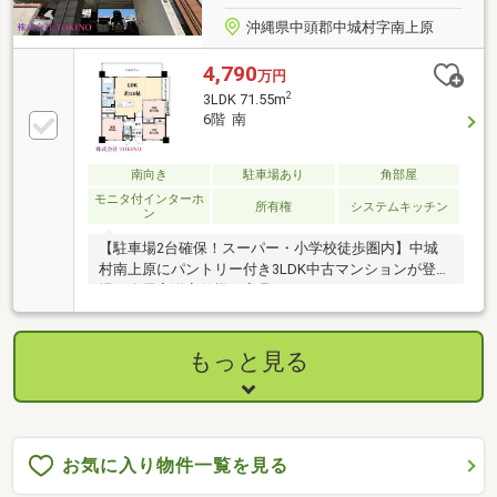
沖縄県中頭郡中城村字南上原
4,790
万円
2
3LDK 71.55m
6階 南
南向き
駐車場あり
角部屋
モニタ付インターホ
所有権
システムキッチン
ン
【駐車場2台確保！スーパー・小学校徒歩圏内】中城
村南上原にパントリー付き3LDK中古マンションが登
場。全居室洋室仕様で家具のレイアウトがしやすく、
お子さまの成長やライフスタイルの変化にも柔軟に対
応可能。リビングを見渡せる人気の対面式キッチン
は、家族との会話を楽しみながら料理ができる開放的
もっと見る
な空間です。便利なパントリー付きで、食品や調理家
電をすっきり収納できキッチン周りを美しく保てま
す。小学校まで徒歩約4分、ドラッグストアまで徒歩
約2分と子育て世帯にも安心で便利な立地。住みやす
さと利便性を兼ね備えた中城村南上原で、新しい暮ら
お気に入り物件一覧を見る
しを始めてみませんか。