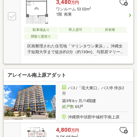
しいまちづくりが進んでいるエリアですマリンプラザ
3,480
万円
あがり浜まで徒歩５分（390m） 食品スーパー・ホー
2
ワンルーム 53.02m
ムセンター・ドラッグストア等が揃っており、お買い
1階 南東
物便利です敷地内駐車場は１世帯につき2台分（縦列
駐車区画は１区画）まで使用可能です24時間ゴミ出し
可能（日曜日の収集は無） インターネットサービス
駐車場あり
即入居可
所有権
は管理組合での一括契約（プロバイダーの指定有）
間取り図有り
区画整理された住宅地「マリンタウン東浜」。沖縄女
子短期大学まで徒歩約2分（約130m)、与那原マリーナ
まで約550m、ショッピングセンター「マリンプラザあ
がり浜」まで約600mなど近隣には様々な施設がありま
す。
アレイール南上原アダット
バス/「琉大東口」バス停 停歩2
分
築3年6ヶ月/14階建
総戸数
65戸
沖縄県中頭郡中城村字南上原
4,800
万円
2
3LDK 68.8m