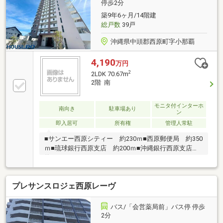
約4分◇ファミリーマート西原小橋川店：徒歩約7分◇
停歩2分
西原郵便局：徒歩約4分◇西原東小学校：徒歩約6分◇
築9年6ヶ月/14階建
西原東中学校：徒歩約7分◇那覇バス・東陽バス「小
総戸数
39戸
那覇」停：徒歩約2分
沖縄県中頭郡西原町字小那覇
4,190
万円
2
2LDK 70.67m
2階 南
モニタ付インターホ
南向き
駐車場あり
ン
即入居可
所有権
管理人常駐
■サンエー西原シティー 約230ｍ■西原郵便局 約350
ｍ■琉球銀行西原支店 約200ｍ■沖縄銀行西原支店
約350ｍ
プレサンスロジェ西原レーヴ
バス/「会営薬局前」バス停 停歩
2分