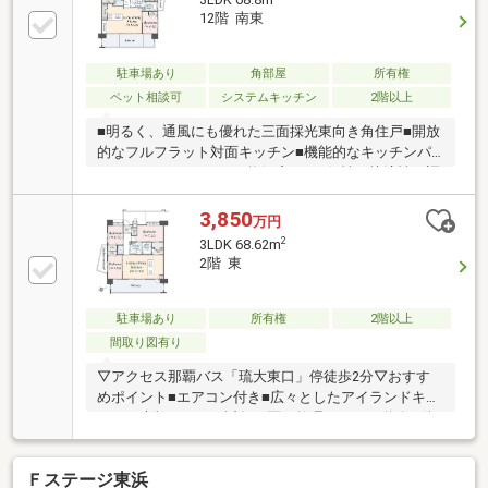
12階 南東
駐車場あり
角部屋
所有権
ペット相談可
システムキッチン
2階以上
■明るく、通風にも優れた三面採光東向き角住戸■開放
的なフルフラット対面キッチン■機能的なキッチンパ
ントリー■バスルームに換気窓あり■便性と快適性が調
和する美しい街並み：近年、区画整理によって道路や
街並みが美しく整備された、中部エリアを代表するベ
3,850
万円
ッドタウン■「イオンモール沖縄ライカム」もドライ
2
3LDK 68.62m
ブ圏内■沖縄自動車道「西原IC」・「北中城IC」へのア
2階 東
クセスも良好
駐車場あり
所有権
2階以上
間取り図有り
▽アクセス那覇バス「琉大東口」停徒歩2分▽おすす
めポイント■エアコン付き■広々としたアイランドキッ
チンが素敵な3LDK■近年、区画整理によって道路や街
並みが美しく整備された、中部エリアを代表するベッ
ドタウン■「イオンモール沖縄ライカム」もドライブ
Ｆステージ東浜
圏内■沖縄自動車道「西原IC」・「北中城IC」へのアク