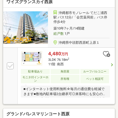
ワイズグランスカイ西原
沖縄都市モノレール てだこ浦西
駅 バス12分/「会営薬局前」バス停
停歩4分
築10年7ヶ月/14階建
総戸数
1戸
沖縄県中頭郡西原町上原１
4,480
万円
2
3LDK 76.18m
11階 南西
駐車場あり
角部屋
ルーフバルコニー
モニタ付インターホ
所有権
ペット相談可
ン
■インターネット使用料無料☆毎月の通信費を軽減で
きます■敷地内駐車場2台継承可◎来客時にも安心のカ
ーライフを実現初めてのマイホーム探しは、地域密着
の『ここハウス』にぜひご相談ください！ お客様一人
ひとりのライフスタイルに合わせて、最適な住まい選
グランドパレスマリンコート西原
びをサポートいたします。 ◆ 最新物件情報を毎日更