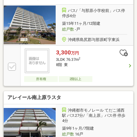
セスも良好
バス/「与那原小学校前」バス停
停歩6分
築15年11ヶ月/12階建
総戸数
-戸
沖縄県島尻郡与那原町字東浜
3,300
万円
2
3LDK 76.37m
8階 東
所有権
2階以上
アレイール南上原ラスタ
沖縄都市モノレール てだこ浦西
駅 バス27分/「南上原」バス停 停歩
4分
築9年1ヶ月/7階建
総戸数
16戸