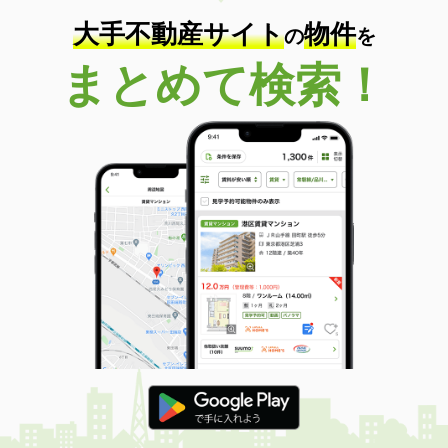
大手不動産サイト
物件
の
を
まとめて検索！