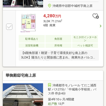
沖縄県中頭郡中城村字南上原
4,280
万円
2
3LDK 71.21m
6階 南東
モニタ付インターホ
駐車場あり
角部屋
ン
浴室乾燥機
所有権
ペット相談可
【6階角部屋！眺望・子育て環境良好な南上原の
3LDK】陽当たりと開放感に恵まれ、南東向きバルコニ
ーからの朝日や玄関側からの夕日を楽しめる住まいで
す。ウォークインクローゼットなど豊富な収納スペー
スで、お部屋を広々と快適にお使いいただけます。駐
華御殿邸宅南上原
車場は機械式で2台利用可能。周辺にはスーパー、病
院、保育園、小学校が揃い、毎日のお買い物や通院、
お子様の通学も安心です。生活利便性と子育て環境を
沖縄都市モノレール てだこ浦西
兼ね備えた魅力あふれる立地。開放感ある角部屋で、
駅 バス27分/「中城南小学校前」バ
ス停 停歩4分
快適な新生活を始めてみませんか。
築4年10ヶ月/8階建
総戸数
13戸