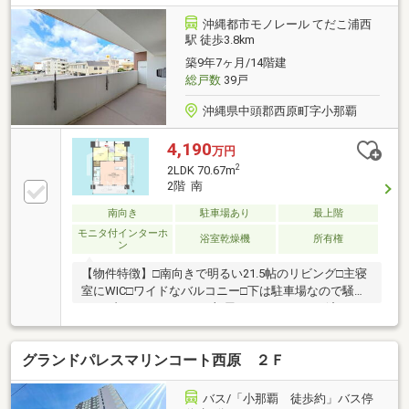
新 ◆ 当日のご見学も大歓迎！ ◆ 住宅ローンのご相談
もトータルサポート！ ◆ 地域密着の情報力とスピー
沖縄都市モノレール てだこ浦西
ド対応で、理想の住まい探しをここハウスが全力でお
駅 徒歩3.8km
手伝いいたします！
築9年7ヶ月/14階建
総戸数
39戸
沖縄県中頭郡西原町字小那覇
4,190
万円
2
2LDK 70.67m
2階 南
南向き
駐車場あり
最上階
モニタ付インターホ
浴室乾燥機
所有権
ン
【物件特徴】□南向きで明るい21.5帖のリビング□主寝
室にWIC□ワイドなバルコニー□下は駐車場なので騒音
トラブルになりにくいお部屋です□リフォーム済み
〈キッチン〉ガスコンロ・レンジフード・水栓金具交
換〈洗面〉水栓金具交換〈浴室〉水栓金具・鏡交換
グランドパレスマリンコート西原 ２Ｆ
〈トイレ〉便器交換〈全室〉クロス・フローリング交
換□駐車場2台分継承可能【周辺環境】◇サンエー西原
シティ：徒歩約3分◇ローソン西原東中学校前：徒歩
バス/「小那覇 徒歩約」バス停