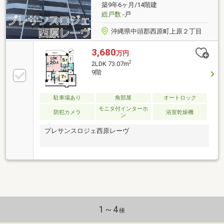
築9年6ヶ月/14階建
総戸数
-戸
沖縄県中頭郡西原町上原２丁目
3,680
万円
2
2LDK 73.07m
9階
駐車場あり
角部屋
オートロック
モニタ付インターホ
防犯カメラ
浴室乾燥機
ン
プレサンスロジェ西原レーヴ
1～4
棟