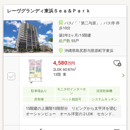
レーヴグランディ東浜Ｓｅａ＆Ｐａｒｋ
バス/「「第二与原」」バス停 停
歩10分
築2年2ヶ月/15階建
総戸数
55戸
沖縄県島尻郡与那原町字東浜
4,580
万円
2
2LDK 60.87m
13階 東
モニタ付インターホ
駐車場あり
浴室乾燥機
ン
所有権
ペット相談可
システムキッチン
15階建の上層階13階部分 リビングから太平洋を望む
オーシャンビュー オール洋室の２LDK セカンドハ
ウスとしてもお薦めですマンション東側の敷地におい
て沖縄マリンタウンMICEが2033年度供用開始予定、新