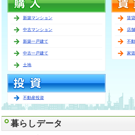
新築マンション
賃
中古マンション
店
新築一戸建て
不
中古一戸建て
家
土地
不動産投資
暮らしデータ