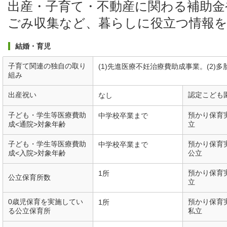
出産・子育て・不動産に関わる補助金
ごみ収集など、暮らしに役立つ情報
結婚・育児
子育て関連の独自の取り
(1)先進医療不妊治療費助成事業。(2)
組み
出産祝い
認定こども
なし
子ども・学生等医療費助
預かり保育
中学校卒業まで
成<通院>対象年齢
立
子ども・学生等医療費助
預かり保育
中学校卒業まで
成<入院>対象年齢
公立
預かり保育
1所
公立保育所数
立
0歳児保育を実施してい
預かり保育
1所
る公立保育所
私立