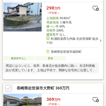
校が近く、子育て世帯にも安心の環境。■ 敷地約49坪・車の進入
も可能→ 前面道路3m、接道間口12.5m。 コンパクトながら駐車
298
万円
スペースの確保も可能◎(一部セットバック必要)
（坪単価:-）
2
土地面積
59.82m
用途地域
１種中高
建ぺい率
60%
容積率
200%
建築条件
なし
松浦鉄道西九州線 北佐世保駅 徒歩
17分
長崎県佐世保市福田町
建築条件なし
更地
周辺にはコンビニ、役所、飲食店が徒歩圏内に揃い、生活利便施
設が充実しています。 土地は平坦で、閑静な住宅街に位置してお
り、落ち着いた住環境が期待できます。お一人様のマイホーム計
画はもちろん、お客様の理想を形にするお手伝いをさせていただ
きます。 投資を始めたい方は、駐車場配置プランを参考にされて
長崎県佐世保市大野町 369万円
ください。 3台駐車で月額24000円、年間288000円、表面利回り
9、6％
369
万円
（坪単価:-）