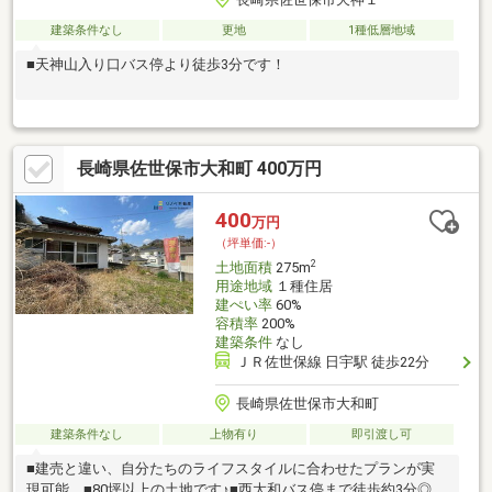
建築条件なし
更地
1種低層地域
■天神山入り口バス停より徒歩3分です！
長崎県佐世保市大和町 400万円
400
万円
（坪単価:-）
2
土地面積
275m
用途地域
１種住居
建ぺい率
60%
容積率
200%
建築条件
なし
ＪＲ佐世保線 日宇駅 徒歩22分
長崎県佐世保市大和町
建築条件なし
上物有り
即引渡し可
■建売と違い、自分たちのライフスタイルに合わせたプランが実
現可能。■80坪以上の土地です♪■西大和バス停まで徒歩約3分◎■