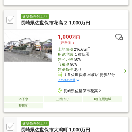
問い合わせください。
建築条件付土地
長崎県佐世保市花高２ 1,000万円
1,000
万円
（坪単価:-）
2
土地面積
216.65m
用途地域
１種低層
建ぺい率
50%
容積率
80%
建築条件
あり
ＪＲ佐世保線 早岐駅 徒歩22分
その他の交通
長崎県佐世保市花高２
本下水
上物有り
1種低層地域
整形地
建築条件付土地
長崎県佐世保市大潟町 1,000万円