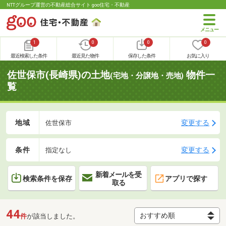
NTTグループ運営の不動産総合サイト goo住宅・不動産
1
0
0
0
最近検索した条件
最近見た物件
保存した条件
お気に入り
佐世保市(長崎県)の土地
物件一
(宅地・分譲地・売地)
覧
地域
変更する
佐世保市
条件
変更する
指定なし
新着メールを受
検索条件を保存
アプリで探す
取る
44
件
が該当しました。