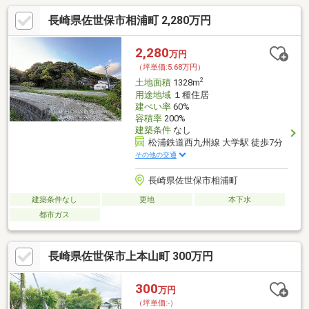
長崎県佐世保市相浦町 2,280万円
2,280
万円
（坪単価:5.68万円）
2
土地面積
1328m
用途地域
１種住居
建ぺい率
60%
容積率
200%
建築条件
なし
松浦鉄道西九州線 大学駅 徒歩7分
その他の交通
長崎県佐世保市相浦町
建築条件なし
更地
本下水
都市ガス
長崎県佐世保市上本山町 300万円
300
万円
（坪単価:-）