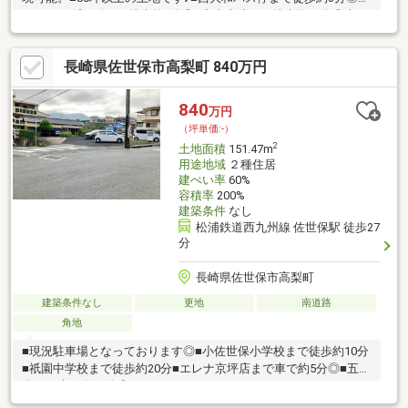
アクロスプラザまで徒歩約9分◎■中央病院まで徒歩約10分◎車で
約3分♪■トライアルまで車で約4分～5分◎ ☆住宅ローン・資金計
画のご相談やご質問など、お気軽にお問い合わせください。土日
長崎県佐世保市高梨町 840万円
祝日も営業しております！ ☆
840
万円
（坪単価:-）
2
土地面積
151.47m
用途地域
２種住居
建ぺい率
60%
容積率
200%
建築条件
なし
松浦鉄道西九州線 佐世保駅 徒歩27
分
長崎県佐世保市高梨町
建築条件なし
更地
南道路
角地
■現況駐車場となっております◎■小佐世保小学校まで徒歩約10分
■祇園中学校まで徒歩約20分■エレナ京坪店まで車で約5分◎■五番
街まで車で約10分◎