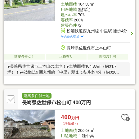
2
土地面積
104.83m
用途地域
無指定
建ぺい率
70%
容積率
200%
建築条件
なし
松浦鉄道西九州線 中里駅 徒歩4分
その他の交通
長崎県佐世保市上本山町
建築条件なし
上物有り
即引渡し可
●長崎県佐世保市上本山の土地！●土地面積104.83㎡（約31.7
坪）！●松浦鉄道 西九州線『中里』駅まで徒歩約4分（約320
ｍ） 佐世保市営バス『上本山町』停留所まで徒歩約1分（約40
ｍ） 国道204号線も近く、アクセス良好です！●現況車庫有り！
駐車場や、資材置き場としてご検討ください！〇ぜひお気軽にお
問い合わせください！（エイチ・マリー株式会社 TEL：092-
建築条件付土地
624-0039）
長崎県佐世保市松山町 400万円
400
万円
（坪単価:-）
2
土地面積
206.63m
用途地域
１種中高