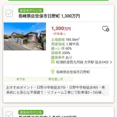
建築条件付土地
長崎県佐世保市日野町 1,300万円
1,300
万円
（坪単価:-）
2
土地面積
185.56m
用途地域
１種中高
建ぺい率
60%
容積率
200%
建築条件
あり
松浦鉄道西九州線 大学駅 徒歩34分
長崎県佐世保市日野町
本下水
即引渡し可
おすすめポイント・日野小学校徒歩7分・日野中学校徒歩9分・将
来的にも安心な平屋建て・リフォーム工事にて駐車場2～3台確保
可能！・ドラッグストアコスモス日野店徒歩1分・マルキョウ日野
店徒歩8分
建築条件付土地