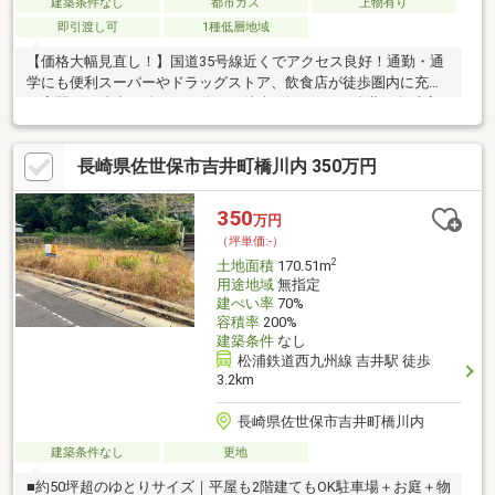
建築条件なし
都市ガス
上物有り
即引渡し可
1種低層地域
【価格大幅見直し！】国道35号線近くでアクセス良好！通勤・通
学にも便利スーパーやドラッグストア、飲食店が徒歩圏内に充実
日宇駅まで徒歩13分、バス停まで徒歩1分、イオン佐世保白岳店
まで約12分古家付きですが建て替えをお勧めします生活施設が揃
った住みやすいエリアです
長崎県佐世保市吉井町橋川内 350万円
350
万円
（坪単価:-）
2
土地面積
170.51m
用途地域
無指定
建ぺい率
70%
容積率
200%
建築条件
なし
松浦鉄道西九州線 吉井駅 徒歩
3.2km
長崎県佐世保市吉井町橋川内
建築条件なし
更地
■約50坪超のゆとりサイズ｜平屋も2階建てもOK駐車場＋お庭＋物