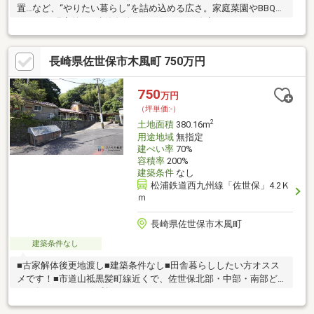
置…など、“やりたい暮らし”を詰め込める広さ。家庭菜園やBBQス
ペースも現実的。■建築条件なし｜好きな工務店・ハウスメーカ
ーで建てられる間取りもデザインも完全自由。規格住宅から注文
住宅まで幅広く検討可能で、理想を妥協しない家づくりができ
長崎県佐世保市木風町 750万円
る。■ 静かな住環境｜のんびり子育て・セカンドハウスにも◎周
囲は落ち着いた環境。在宅ワークや週末移住、のびのび子育てに
も向いた立地。■ 初期費用を抑えて“土地からスタート”できる狙
750
万円
い目物件土地価格を抑えられる＝総額をコントロールしやすい。
（坪単価:-）
はじめての不動産購入にも検討しやすい一筆。
2
土地面積
380.16m
用途地域
無指定
建ぺい率
70%
容積率
200%
建築条件
なし
松浦鉄道西九州線「佐世保」4.2Ｋ
ｍ
長崎県佐世保市木風町
建築条件なし
■古家解体後更地渡し■建築条件なし■田舎暮らししたい方オスス
メです！■市道山祗黒髪町線近くで、佐世保北部・中部・南部ど
こへ行くにしても便利です