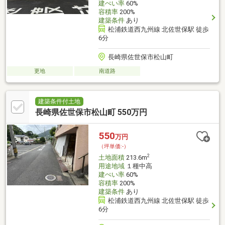
建ぺい率
60%
容積率
200%
建築条件
あり
松浦鉄道西九州線 北佐世保駅 徒歩
6分
長崎県佐世保市松山町
更地
南道路
建築条件付土地
長崎県佐世保市松山町 550万円
550
万円
（坪単価:-）
2
土地面積
213.6m
用途地域
１種中高
建ぺい率
60%
容積率
200%
建築条件
あり
松浦鉄道西九州線 北佐世保駅 徒歩
6分