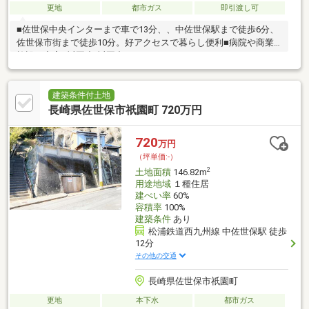
更地
都市ガス
即引渡し可
■佐世保中央インターまで車で13分、、中佐世保駅まで徒歩6分、
佐世保市街まで徒歩10分。好アクセスで暮らし便利■病院や商業
施設も充実■祇園小/祇園中
建築条件付土地
長崎県佐世保市祇園町 720万円
720
万円
（坪単価:-）
2
土地面積
146.82m
用途地域
１種住居
建ぺい率
60%
容積率
100%
建築条件
あり
松浦鉄道西九州線 中佐世保駅 徒歩
12分
その他の交通
長崎県佐世保市祇園町
更地
本下水
都市ガス