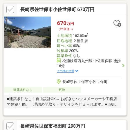
長崎県佐世保市小佐世保町 670万円
670
万円
（坪単価:-）
2
土地面積
162.63m
用途地域
２種住居
建ぺい率
60%
容積率
200%
建築条件
なし
松浦鉄道西九州線 中佐世保駅 徒歩
16分
その他の交通
長崎県佐世保市小佐世保町
建築条件なし
更地
■建築条件なし！自由設計OK→ お好きなハウスメーカーや工務店
で建築可能。 理想の間取り・デザインを叶えられます。■市街
地近郊の好立地→四ヶ町アーケードまで徒歩約20分。 中心部へ
のアクセスも良好で、通勤・通学に便利。■交通アクセス◎ バス
停徒歩1分→ 「小佐世保小下」バス停がすぐそば。 車がなくて
長崎県佐世保市福田町 298万円
も移動しやすい立地です。■小学校まで徒歩4分！→ 小佐世保小学