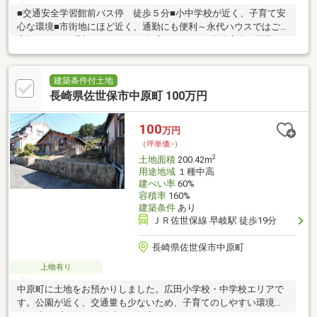
■交通安全学習館前バス停 徒歩５分■小中学校が近く、子育て安
心な環境■市街地にほど近く、通勤にも便利～永代ハウスではご
家族にあった理想の住まいをご提案致します～土地案内、間取り
ご提案、モデルハウス見学会、ライフプランセミナーも随時行っ
ております♪～こんなお悩みありませんか？家づくりの「コツ」勉
強しましょう～・住宅会社の選び方が分からない・家づくりって
建築条件付土地
何から取り組んだらいいの？・家の性能や構造の知識がゼロ…・
長崎県佐世保市中原町 100万円
住宅ローンや税金、支払いに不安アリ小さなお悩みも、一緒に解
決しましょう！正しい知識を持って、賢く、後悔しない家づくり
100
万円
をしましょう♪
（坪単価:-）
2
土地面積
200.42m
用途地域
１種中高
建ぺい率
60%
容積率
160%
建築条件
あり
ＪＲ佐世保線 早岐駅 徒歩19分
長崎県佐世保市中原町
上物有り
中原町に土地をお預かりしました。広田小学校・中学校エリアで
す。公園が近く、交通量も少ないため、子育てのしやすい環境で
す。建築プランのご説明とご提案をいたしますので、いつでもお