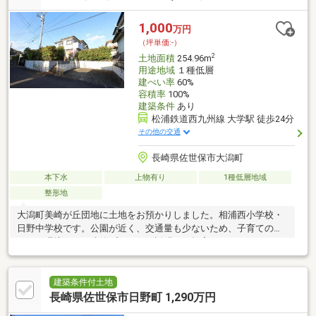
1,000
万円
（坪単価:-）
2
土地面積
254.96m
用途地域
１種低層
建ぺい率
60%
容積率
100%
建築条件
あり
松浦鉄道西九州線 大学駅 徒歩24分
その他の交通
長崎県佐世保市大潟町
本下水
上物有り
1種低層地域
整形地
大潟町美崎が丘団地に土地をお預かりしました。相浦西小学校・
日野中学校です。公園が近く、交通量も少ないため、子育てのし
やすい環境です。建築プランのご説明とご提案をいたしますの
で、いつでもお問い合わせください。
建築条件付土地
長崎県佐世保市日野町 1,290万円