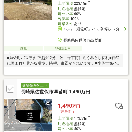
2
土地面積
223.18m
用途地域
無指定
建ぺい率
60%
容積率
100%
建築条件
あり
バス/「須佐町」バス停 停歩12分
長崎県佐世保市高梨町
更地
即引渡し可
■須佐町バス停まで徒歩12分、佐世保市街に近く暮らし便利■自然
に囲まれた豊かな環境。眺望、夜景がきれいです。■小佐世保小
／祇園中～永代ハウスではご家族にあった理想の住まいをご提案
致します～土地案内、間取りご提案、モデルハウス見学会、ライ
フプランセミナーも随時行っております♪～こんなお悩みありませ
んか？家づくりの「コツ」勉強しましょう～・住宅会社の選び方
建築条件付土地
が分からない・家づくりって何から取り組んだらいいの？・家の
長崎県佐世保市早苗町 1,490万円
性能や構造の知識がゼロ…・住宅ローンや税金、支払いに不安ア
リ小さなお悩みも、一緒に解決しましょう！正しい知識を持っ
1,490
万円
て、賢く、後悔しない家づくりをしましょう♪
（坪単価:-）
2
土地面積
173.51m
用途地域
無指定
建ぺい率
50%