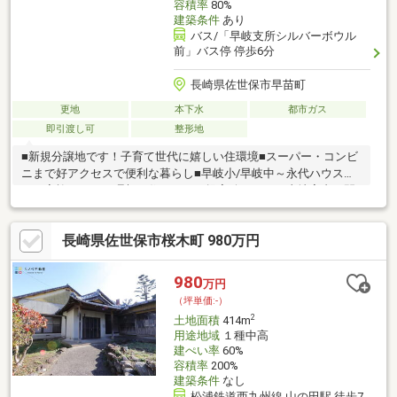
容積率
80%
建築条件
あり
バス/「早岐支所シルバーボウル
前」バス停 停歩6分
長崎県佐世保市早苗町
更地
本下水
都市ガス
即引渡し可
整形地
■新規分譲地です！子育て世代に嬉しい住環境■スーパー・コンビ
ニまで好アクセスで便利な暮らし■早岐小/早岐中～永代ハウスで
はご家族にあった理想の住まいをご提案致します～土地案内、間
取りご提案、モデルハウス見学会、ライフプランセミナーも随時
行っております♪～こんなお悩みありませんか？家づくりの「コ
長崎県佐世保市桜木町 980万円
ツ」勉強しましょう～・住宅会社の選び方が分からない・家づく
りって何から取り組んだらいいの？・家の性能や構造の知識がゼ
ロ…・住宅ローンや税金、支払いに不安アリ小さなお悩みも、一
980
万円
緒に解決しましょう！正しい知識を持って、賢く、後悔しない家
（坪単価:-）
づくりをしましょ
2
土地面積
414m
用途地域
１種中高
建ぺい率
60%
容積率
200%
建築条件
なし
松浦鉄道西九州線 山の田駅 徒歩7