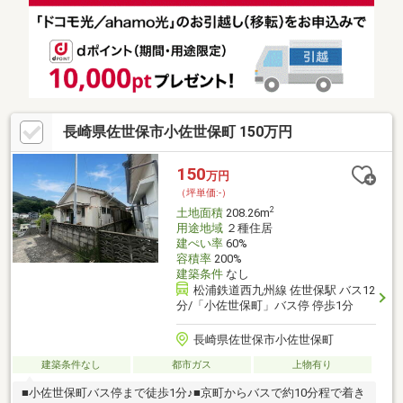
通院もラクラク。■春日小・大野中エリアで子育て安心→ 春日小
学校まで徒歩約8分、大野中学校まで徒歩約14分。■即引渡し可能
な更地→ 建物の解体済みで、すぐに建築スタート可能！ すぐに
理想の住まいづくりに取りかかれます。
長崎県佐世保市小佐世保町 150万円
150
万円
（坪単価:-）
2
土地面積
208.26m
用途地域
２種住居
建ぺい率
60%
容積率
200%
建築条件
なし
松浦鉄道西九州線 佐世保駅 バス12
分/「小佐世保町」バス停 停歩1分
長崎県佐世保市小佐世保町
建築条件なし
都市ガス
上物有り
■小佐世保町バス停まで徒歩1分♪■京町からバスで約10分程で着き