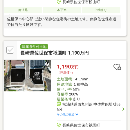
長崎県佐世保市松山町
南道路
本下水
上物有り
佐世保市中心部に近い閑静な住宅街の土地です。南側佐世保市道
で日当たり良好です。
建築条件付土地
長崎県佐世保市祇園町 1,190万円
1,190
万円
（坪単価:-）
2
土地面積
141.78m
用途地域
１種中高
建ぺい率
60%
容積率
200%
建築条件
あり
松浦鉄道西九州線 中佐世保駅 徒歩
6分
その他の交通
長崎県佐世保市祇園町