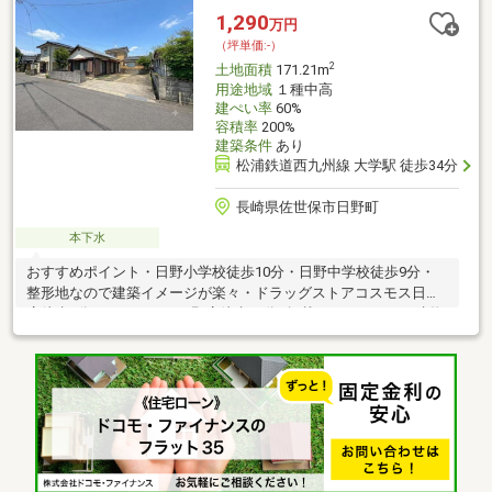
1,290
万円
（坪単価:-）
2
土地面積
171.21m
用途地域
１種中高
建ぺい率
60%
容積率
200%
建築条件
あり
松浦鉄道西九州線 大学駅 徒歩34分
長崎県佐世保市日野町
本下水
おすすめポイント・日野小学校徒歩10分・日野中学校徒歩9分・
整形地なので建築イメージが楽々・ドラッグストアコスモス日野
店徒歩3分・マルキョウ日野店徒歩11分※掲載しております、建物
プランは一例です。