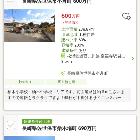
長崎県佐世保市小舟町 600万円
600
万円
（坪単価:-）
2
土地面積
238.87m
用途地域
１種住居
建ぺい率
60%
容積率
200%
建築条件
あり
松浦鉄道西九州線 泉福寺駅 徒歩
3.5km
長崎県佐世保市小舟町
上物有り
即引渡し可
柚木小学校・柚木中学校エリアです。前面道路は約６mございま
すので運転もラクラクですよ！弊社が手掛けるサイエンスホーム
のモデルハウスを是非一度ご覧くださいせ。皆様のお問い合わせ
お待ちしております。
建築条件付土地
長崎県佐世保市桑木場町 690万円