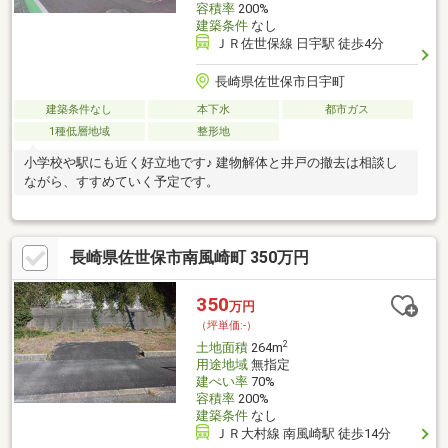
容積率
200%
建築条件
なし
ＪＲ佐世保線 日宇駅 徒歩4分
長崎県佐世保市日宇町
建築条件なし
本下水
都市ガス
1種低層地域
整形地
小学校や駅にも近く好立地です♪ 建物解体と井戸の撤去は相談し
ながら、すすめていく予定です。
長崎県佐世保市南風崎町 350万円
350
万円
（坪単価:-）
2
土地面積
264m
用途地域
無指定
建ぺい率
70%
容積率
200%
建築条件
なし
ＪＲ大村線 南風崎駅 徒歩14分