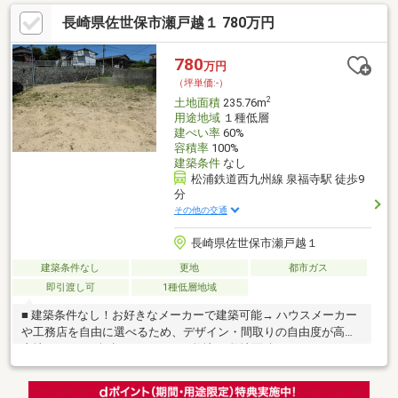
長崎県佐世保市瀬戸越１ 780万円
780
万円
（坪単価:-）
2
土地面積
235.76m
用途地域
１種低層
建ぺい率
60%
容積率
100%
建築条件
なし
松浦鉄道西九州線 泉福寺駅 徒歩9
分
その他の交通
長崎県佐世保市瀬戸越１
建築条件なし
更地
都市ガス
即引渡し可
1種低層地域
■ 建築条件なし！お好きなメーカーで建築可能→ ハウスメーカー
や工務店を自由に選べるため、デザイン・間取りの自由度が高い
土地です。■70坪超のゆとりある敷地→ 敷地面積235.76㎡（71.31
坪）で、庭付き住宅も余裕で実現できます。■好立地→ 業務スー
パー・大野モール・郵便局・病院が徒歩圏内。 毎日の買い物も