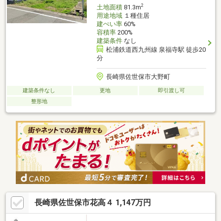
2
土地面積
81.3m
用途地域
１種住居
建ぺい率
60%
容積率
200%
建築条件
なし
松浦鉄道西九州線 泉福寺駅 徒歩20
分
長崎県佐世保市大野町
建築条件なし
更地
即引渡し可
整形地
長崎県佐世保市花高４ 1,147万円