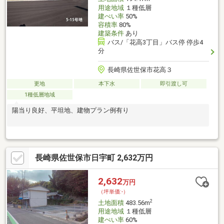
用途地域
１種低層
建ぺい率
50%
容積率
80%
建築条件
あり
バス/「花高3丁目」バス停 停歩4
分
長崎県佐世保市花高３
更地
本下水
即引渡し可
1種低層地域
陽当り良好、平坦地、建物プラン例有り
長崎県佐世保市日宇町 2,632万円
2,632
万円
（坪単価:-）
2
土地面積
483.56m
用途地域
１種低層
建ぺい率
60%