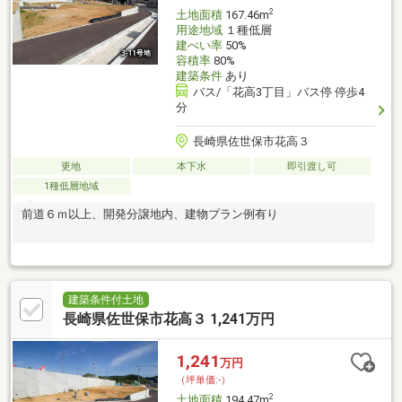
2
土地面積
167.46m
用途地域
１種低層
建ぺい率
50%
容積率
80%
建築条件
あり
バス/「花高3丁目」バス停 停歩4
分
長崎県佐世保市花高３
更地
本下水
即引渡し可
1種低層地域
前道６ｍ以上、開発分譲地内、建物プラン例有り
建築条件付土地
長崎県佐世保市花高３ 1,241万円
1,241
万円
（坪単価:-）
2
土地面積
194.47m