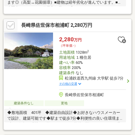
ます◎（高梨→花園循環）■建物は経年劣化が進んでいます。■徒
歩圏内にローソン・簡易郵便局あり◎
長崎県佐世保市相浦町 2,280万円
2,280
万円
（坪単価:-）
2
土地面積
1328m
用途地域
１種住居
建ぺい率
60%
容積率
200%
建築条件
なし
松浦鉄道西九州線 大学駅 徒歩7分
その他の交通
長崎県佐世保市相浦町
建築条件なし
更地
◆敷地面積 401坪 ◆建築自由設計◆お好きなハウスメーカー
で設計、建築可能です◆駅まで徒歩7分◆利便性の良い住環境ま
ずはお気軽に現地をご覧下さいませ。物件の詳細について、ご見
学希望のお客様は下記番号までお気軽にご連絡下さい。お問い合