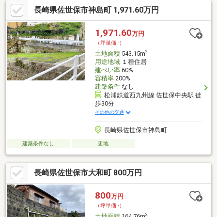
わせ専用フリーダイヤル 【0120-104-259】
長崎県佐世保市神島町 1,971.60万円
1,971.60
万円
（坪単価:-）
2
土地面積
543.15m
用途地域
１種住居
建ぺい率
60%
容積率
200%
建築条件
なし
松浦鉄道西九州線 佐世保中央駅 徒
歩30分
その他の交通
長崎県佐世保市神島町
建築条件なし
更地
長崎県佐世保市大和町 800万円
800
万円
（坪単価:-）
2
土地面積
164.76m