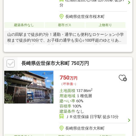
分
長崎県佐世保市桜木町
建築条件なし
都市ガス
上物有り
山の田駅まで徒歩約7分！通勤・通学にも便利なロケーション小学
校まで徒歩約10分で、お子様の通学も安心♪100坪超のゆとりある
敷地で、平屋建て・二世帯住宅・ガーデニング・駐車スペースの
確保など多彩なプランが可能！南向きで日当たり良好◎古家付き
のため、解体が必要です。周辺にはスーパー・病院・ドラッグス
長崎県佐世保市大和町 750万円
トアなど生活施設が充実！ ☆住宅ローン・資金計画のご相談やご
質問など、お気軽にお問い合わせください。土日祝日も営業して
おります！ ☆
750
万円
（坪単価:-）
2
土地面積
137.86m
用途地域
１種低層
建ぺい率
60%
容積率
100%
建築条件
なし
ＪＲ佐世保線 日宇駅 徒歩13分
長崎県佐世保市大和町