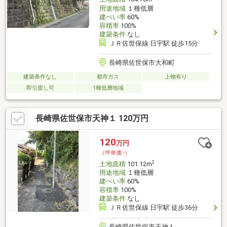
用途地域
１種低層
建ぺい率
60%
容積率
100%
建築条件
なし
ＪＲ佐世保線 日宇駅 徒歩15分
長崎県佐世保市大和町
建築条件なし
都市ガス
上物有り
即引渡し可
1種低層地域
長崎県佐世保市天神１ 120万円
120
万円
（坪単価:-）
2
土地面積
101.12m
用途地域
１種低層
建ぺい率
60%
容積率
100%
建築条件
なし
ＪＲ佐世保線 日宇駅 徒歩36分
長崎県佐世保市天神１