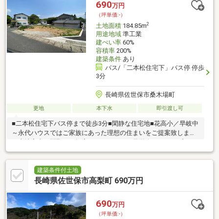
690
万円
（坪単価:-）
2
土地面積
184.85m
用途地域
準工業
建ぺい率
60%
容積率
200%
建築条件
あり
バス/「二本松住宅下」バス停 停歩
3分
長崎県佐世保市桑木場町
更地
本下水
即引渡し可
■二本松住宅下バス停まで徒歩3分■閑静な住宅地■花高小／早岐中
～永代ハウスではご家族にあった理想の住まいをご提案致します
～土地案内、間取りご提案、モデルハウス見学会、ライフプラン
セミナーも随時行っております♪～こんなお悩みありませんか？家
づくりの「コツ」勉強しましょう～・住宅会社の選び方が分から
ない・家づくりって何から取り組んだらいいの？・家の性能や構
建築条件付土地
造の知識がゼロ…・住宅ローンや税金、支払いに不安アリ小さな
長崎県佐世保市高梨町 690万円
お悩みも、一緒に解決しましょう！正しい知識を持って、賢く、
後悔しない家づくりをしましょう♪
690
万円
（坪単価:-）