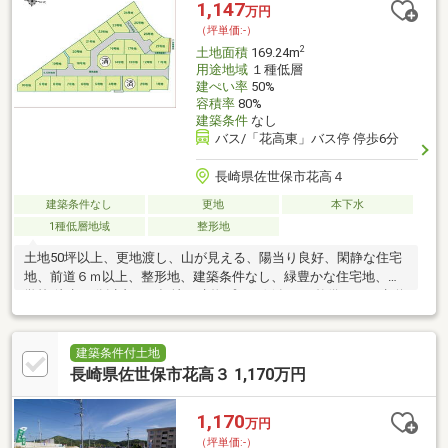
1,147
万円
（坪単価:-）
2
土地面積
169.24m
用途地域
１種低層
建ぺい率
50%
容積率
80%
建築条件
なし
バス/「花高東」バス停 停歩6分
長崎県佐世保市花高４
建築条件なし
更地
本下水
1種低層地域
整形地
土地50坪以上、更地渡し、山が見える、陽当り良好、閑静な住宅
地、前道６ｍ以上、整形地、建築条件なし、緑豊かな住宅地、小
学校 徒歩10分以内、平坦地、建物プラン例有り、整備された歩道
建築条件付土地
長崎県佐世保市花高３ 1,170万円
1,170
万円
（坪単価:-）