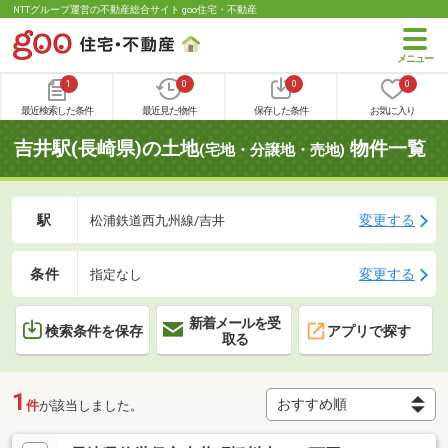
NTTグループ運営の不動産総合サイト goo住宅・不動産
1
0
0
0
最近検索した条件
最近見た物件
保存した条件
お気に入り
吉井駅(長崎県)の土地
物件一覧
(宅地・分譲地・売地)
駅
変更する
松浦鉄道西九州線/吉井
条件
変更する
指定なし
新着メールを受
検索条件を保存
アプリで探す
取る
1
件
が該当しました。