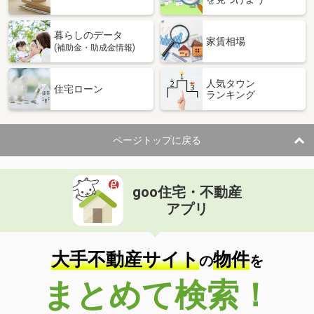
暮らしのデータ
家賃相場
(補助金・助成金情報)
人気タウン
住宅ローン
ランキング
ページトップに戻る
goo住宅・不動産
アプリ
大手不動産サイト
物件
の
を
まとめて検索！