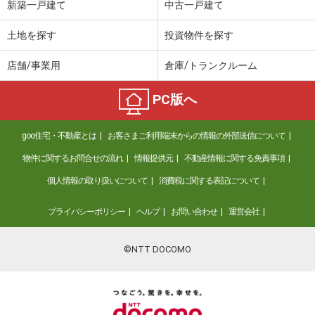
新築一戸建て
中古一戸建て
土地を探す
投資物件を探す
店舗/事業用
倉庫/トランクルーム
PC版へ
goo住宅・不動産とは
お客さまご利用端末からの情報の外部送信について
物件に関するお問合せの流れ
情報提供元
不動産情報に関する免責事項
個人情報の取り扱いについて
消費税に関する表記について
プライバシーポリシー
ヘルプ
お問い合わせ
運営会社
©NTT DOCOMO