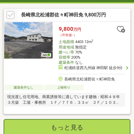
長崎県北松浦郡佐々町神田免 9,800万円
9,800
万円
（坪単価:-）
2
土地面積
4403.12m
用途地域
無指定
建ぺい率
70%
容積率
200%
建築条件
なし
松浦鉄道西九州線 神田駅 徒歩9分
長崎県北松浦郡佐々町神田免
建築条件なし
上物有り
現況渡し住宅用地、商業誘致等に適しています建物：昭和４８年
３月築 工場・事務所 １Ｆ／７７６．３３㎡ ２Ｆ／１０３．
５０㎡
もっと見る