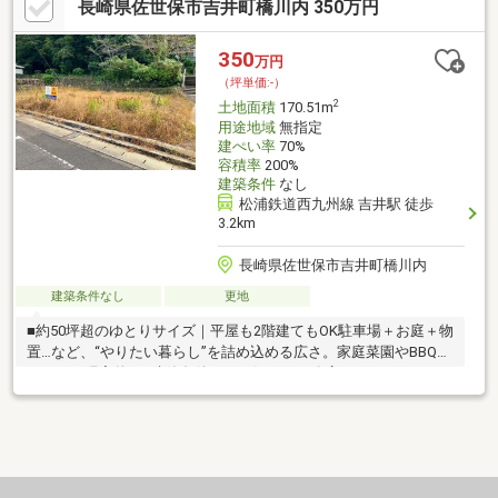
長崎県佐世保市吉井町橋川内 350万円
350
万円
（坪単価:-）
2
土地面積
170.51m
用途地域
無指定
建ぺい率
70%
容積率
200%
建築条件
なし
松浦鉄道西九州線 吉井駅 徒歩
3.2km
長崎県佐世保市吉井町橋川内
建築条件なし
更地
■約50坪超のゆとりサイズ｜平屋も2階建てもOK駐車場＋お庭＋物
置…など、“やりたい暮らし”を詰め込める広さ。家庭菜園やBBQス
ペースも現実的。■建築条件なし｜好きな工務店・ハウスメーカ
ーで建てられる間取りもデザインも完全自由。規格住宅から注文
住宅まで幅広く検討可能で、理想を妥協しない家づくりができ
る。■ 静かな住環境｜のんびり子育て・セカンドハウスにも◎周
囲は落ち着いた環境。在宅ワークや週末移住、のびのび子育てに
も向いた立地。■ 初期費用を抑えて“土地からスタート”できる狙