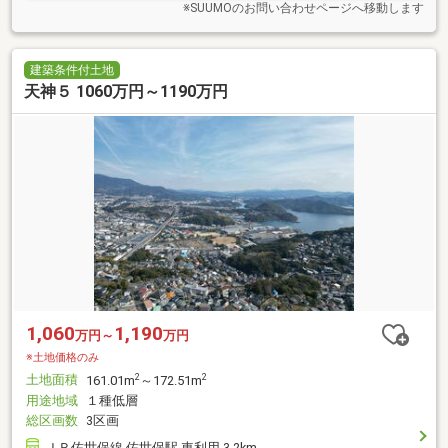
※SUUMOのお問い合わせページへ移動します
建築条件付土地
天神５ 1060万円～1190万円
1,060
1,190
万円～
万円
※土地価格のみ
土地面積
2
2
161.01m
～172.51m
用途地域
１種低層
総区画数
3区画
ＪＲ佐世保線 佐世保駅 車利用 3.2km