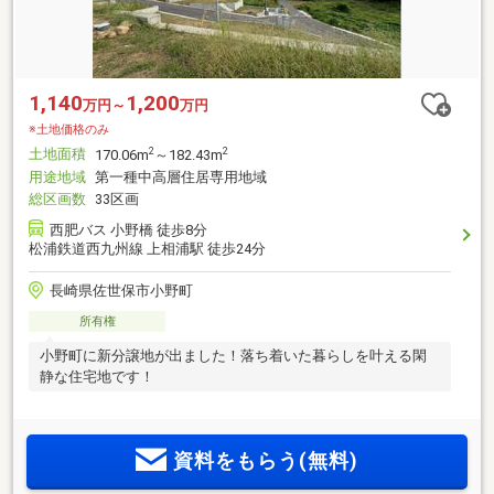
1,140
1,200
万円～
万円
※土地価格のみ
土地面積
2
2
170.06m
～182.43m
用途地域
第一種中高層住居専用地域
総区画数
33区画
西肥バス 小野橋 徒歩8分
松浦鉄道西九州線 上相浦駅 徒歩24分
長崎県佐世保市小野町
所有権
小野町に新分譲地が出ました！落ち着いた暮らしを叶える閑
静な住宅地です！
資料をもらう(無料)