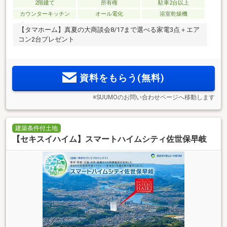
2階建て
所有権
駐車2台以上
カウンターキッチン
オール電化
浴室乾燥機
【タマホーム】真夏の大商談会8/17まで選べる家電3点＋エア
コン2台プレゼント
資料をもらう(無料)
※SUUMOのお問い合わせページへ移動します
建築条件付土地
【セキスイハイム】スマートハイムシティ佐世保早岐