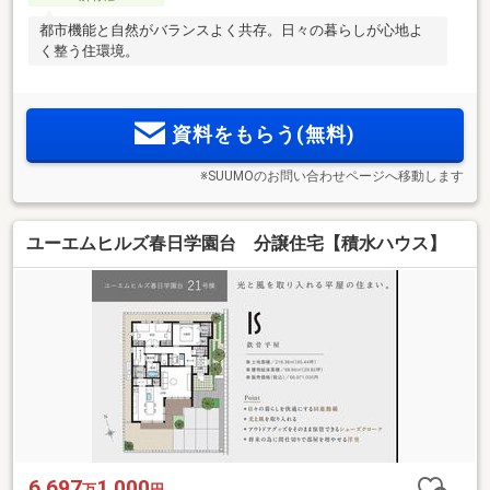
都市機能と自然がバランスよく共存。日々の暮らしが心地よ
く整う住環境。
資料をもらう(無料)
※SUUMOのお問い合わせページへ移動します
ユーエムヒルズ春日学園台 分譲住宅【積水ハウス】
6,697
1,000
万
円