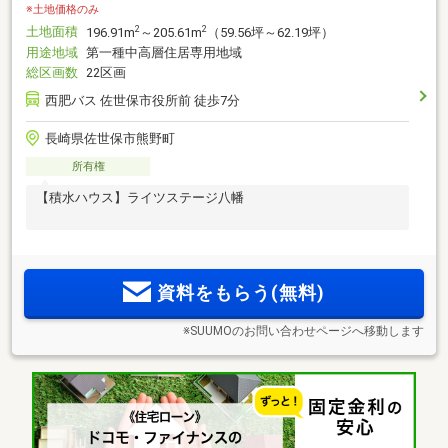
※土地価格のみ
土地面積
2
2
196.91m
～205.61m
（59.56坪～62.19坪）
用途地域
第一種中高層住居専用地域
総区画数
22区画
西肥バス 佐世保市役所前 徒歩7分
長崎県佐世保市熊野町
所有権
【積水ハウス】ライツステージ八幡
資料をもらう(無料)
※SUUMOのお問い合わせページへ移動します