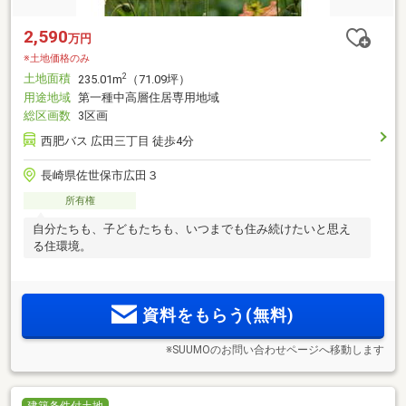
2,590
万円
※土地価格のみ
土地面積
2
235.01m
（71.09坪）
用途地域
第一種中高層住居専用地域
総区画数
3区画
西肥バス 広田三丁目 徒歩4分
長崎県佐世保市広田３
所有権
自分たちも、子どもたちも、いつまでも住み続けたいと思え
る住環境。
資料をもらう(無料)
※SUUMOのお問い合わせページへ移動します
建築条件付土地