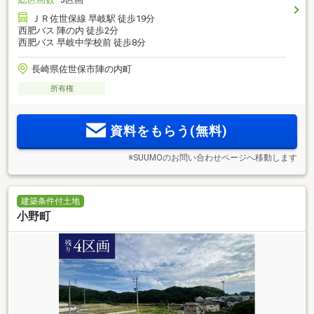
ＪＲ佐世保線 早岐駅 徒歩19分
西肥バス 陣の内 徒歩2分
西肥バス 早岐中学校前 徒歩8分
長崎県佐世保市陣の内町
所有権
資料をもらう(無料)
※SUUMOのお問い合わせページへ移動します
建築条件付土地
小野町