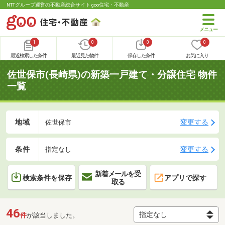
NTTグループ運営の不動産総合サイト goo住宅・不動産
1
0
0
0
最近検索した条件
最近見た物件
保存した条件
お気に入り
佐世保市(長崎県)の新築一戸建て・分譲住宅 物件
一覧
地域
変更する
佐世保市
条件
変更する
指定なし
新着メールを受
検索条件を保存
アプリで探す
取る
46
件
が該当しました。