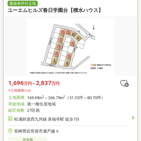
建築条件付土地
ユーエムヒルズ春日学園台【積水ハウス】
1,696
2,837
万円～
万円
※土地価格のみ
土地面積
2
2
169.69m
～266.79m
（51.33坪～80.70坪）
用途地域
第一種住居地域
総区画数
27区画
松浦鉄道西九州線 泉福寺駅 徒歩7分
長崎県佐世保市瀬戸越４
所有権