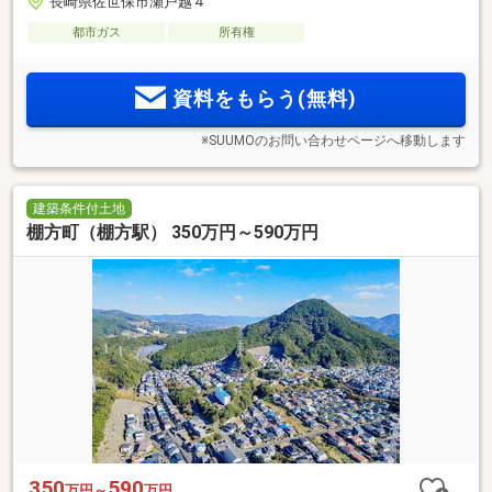
長崎県佐世保市瀬戸越４
都市ガス
所有権
資料をもらう(無料)
※SUUMOのお問い合わせページへ移動します
建築条件付土地
棚方町（棚方駅） 350万円～590万円
350
590
万円～
万円