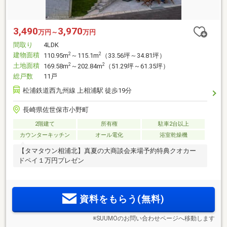
3,490
3,970
万円～
万円
間取り
4LDK
建物面積
2
2
110.95m
～115.1m
（33.56坪～34.81坪）
土地面積
2
2
169.58m
～202.84m
（51.29坪～61.35坪）
総戸数
11戸
松浦鉄道西九州線 上相浦駅 徒歩19分
長崎県佐世保市小野町
2階建て
所有権
駐車2台以上
カウンターキッチン
オール電化
浴室乾燥機
【タマタウン相浦北】真夏の大商談会来場予約特典クオカー
ドペイ１万円プレゼン
資料をもらう(無料)
※SUUMOのお問い合わせページへ移動します