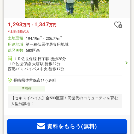
1,293
1,347
万円・
万円
※土地価格のみ
土地面積
2
2
194.19m
・206.77m
用途地域
第一種低層住居専用地域
総区画数
583区画
ＪＲ佐世保線 日宇駅 徒歩28分
ＪＲ佐世保線 大塔駅 徒歩32分
西肥バス バイパス中央 徒歩17分
長崎県佐世保市ひうみ町
所有権
【セキスイハイム】全583区画！同世代のコミュニティを育む
大型分譲地！
資料をもらう(無料)