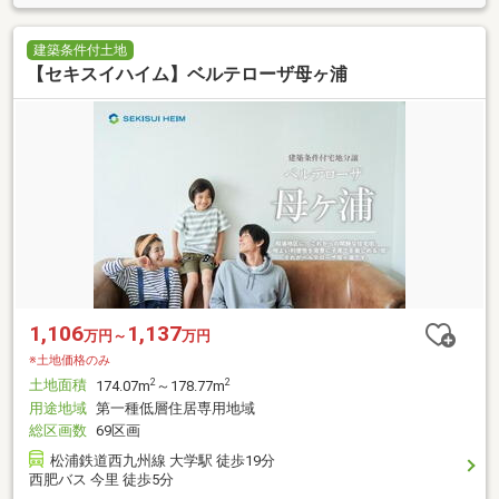
建築条件付土地
【セキスイハイム】ベルテローザ母ヶ浦
1,106
1,137
万円～
万円
※土地価格のみ
土地面積
2
2
174.07m
～178.77m
用途地域
第一種低層住居専用地域
総区画数
69区画
松浦鉄道西九州線 大学駅 徒歩19分
西肥バス 今里 徒歩5分