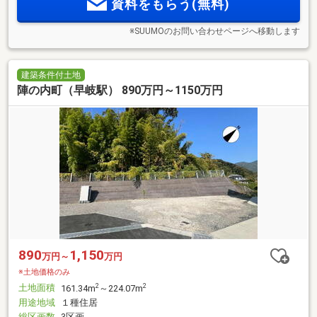
資料をもらう(無料)
※SUUMOのお問い合わせページへ移動します
建築条件付土地
陣の内町（早岐駅） 890万円～1150万円
890
1,150
万円～
万円
※土地価格のみ
土地面積
2
2
161.34m
～224.07m
用途地域
１種住居
総区画数
3区画