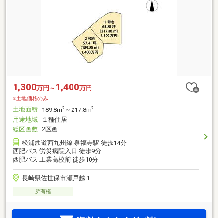
1,300
1,400
万円～
万円
※土地価格のみ
土地面積
2
2
189.8m
～217.8m
用途地域
１種住居
総区画数
2区画
松浦鉄道西九州線 泉福寺駅 徒歩14分
西肥バス 労災病院入口 徒歩9分
西肥バス 工業高校前 徒歩10分
長崎県佐世保市瀬戸越１
所有権