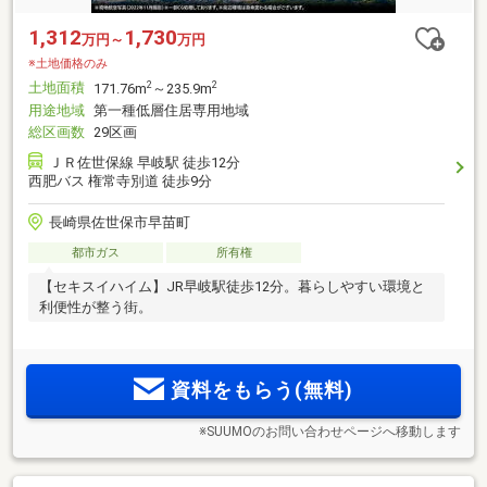
1,312
1,730
万円～
万円
※土地価格のみ
土地面積
2
2
171.76m
～235.9m
用途地域
第一種低層住居専用地域
総区画数
29区画
ＪＲ佐世保線 早岐駅 徒歩12分
西肥バス 権常寺別道 徒歩9分
長崎県佐世保市早苗町
都市ガス
所有権
【セキスイハイム】JR早岐駅徒歩12分。暮らしやすい環境と
利便性が整う街。
資料をもらう(無料)
※SUUMOのお問い合わせページへ移動します