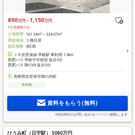
890
1,150
万円～
万円
※土地価格のみ
土地面積
2
2
161.34m
～224.07m
用途地域
１種住居
総区画数
4区画
ＪＲ佐世保線 早岐駅 車利用 1.5km
西肥バス 早岐中学校前 徒歩3分
西肥バス 陣の内 徒歩5分
長崎県佐世保市陣の内町
所有権
資料をもらう(無料)
※SUUMOのお問い合わせページへ移動します
ひうみ町（日宇駅） 5080万円