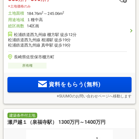
※土地価格のみ
土地面積
2
2
184.76m
～245.06m
用途地域
１種中高
総区画数
14区画
松浦鉄道西九州線 棚方駅 徒歩12分
松浦鉄道西九州線 相浦駅 徒歩19分
松浦鉄道西九州線 真申駅 徒歩19分
長崎県佐世保市棚方町
所有権
資料をもらう(無料)
※SUUMOのお問い合わせページへ移動します
建築条件付土地
瀬戸越１（泉福寺駅） 1300万円～1400万円