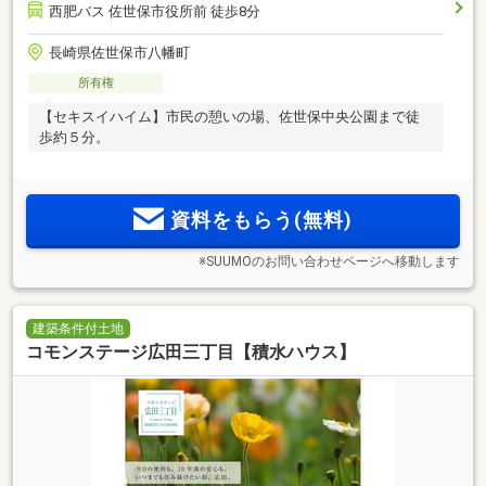
西肥バス 佐世保市役所前 徒歩8分
長崎県佐世保市八幡町
所有権
【セキスイハイム】市民の憩いの場、佐世保中央公園まで徒
歩約５分。
資料をもらう(無料)
※SUUMOのお問い合わせページへ移動します
建築条件付土地
コモンステージ広田三丁目【積水ハウス】