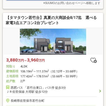
※SUUMOのお問い合わせページへ移動します
【タマタウン若竹台】真夏の大商談会8/17迄 選べる
家電3点エアコン2台プレゼント
3,880
3,960
万円～
万円
間取り
4LDK
建物面積
2
2
106.19m
～111.37m
（32.12坪～33.68坪）
土地面積
2
2
177.42m
～178.51m
（53.66坪～53.99坪）
総戸数
2戸
西肥バス 「若竹台東口」バス停 徒歩3分
ＪＲ佐世保線 大塔駅 徒歩12分
長崎県佐世保市若竹台町