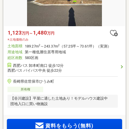
1,123
1,480
万円～
万円
※土地価格のみ
土地面積
2
2
189.27m
～243.37m
（57.25坪～73.61坪）（実測）
用途地域
第一種低層住居専用地域
総区画数
583区画
西肥バス 卸本町南口 徒歩12分
西肥バス バイパス中央 徒歩22分
長崎県佐世保市ひうみ町
所有権
【谷川建設】平屋に適した土地あり！モデルハウス建設中
団地入口に買い物施設
資料をもらう(無料)