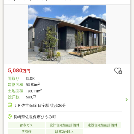
5,080
万円
間取り
3LDK
建物面積
2
80.53m
土地面積
2
193.11m
総戸数
583戸
ＪＲ佐世保線 日宇駅 徒歩26分
長崎県佐世保市ひうみ町
都市ガス
設計住宅性能評価付
建設住宅性能評価付
所有権
駐車2台以上