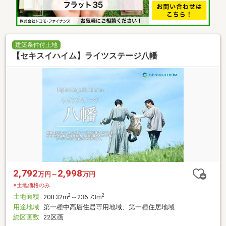
建築条件付土地
【セキスイハイム】ライツステージ八幡
2,792
2,998
万円～
万円
※土地価格のみ
土地面積
2
2
208.32m
～236.73m
用途地域
第一種中高層住居専用地域、第一種住居地域
総区画数
22区画