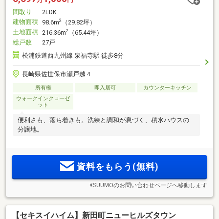
間取り
2LDK
建物面積
2
98.6m
（29.82坪）
土地面積
2
216.36m
（65.44坪）
総戸数
27戸
松浦鉄道西九州線 泉福寺駅 徒歩8分
長崎県佐世保市瀬戸越４
所有権
即入居可
カウンターキッチン
ウォークインクローゼ
ット
便利さも、落ち着きも。洗練と調和が息づく、積水ハウスの
分譲地。
資料をもらう(無料)
※SUUMOのお問い合わせページへ移動します
【セキスイハイム】新田町ニューヒルズタウン