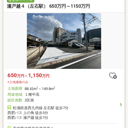
瀬戸越４（左石駅） 650万円～1150万円
650
1,150
万円～
万円
※土地価格のみ
土地面積
2
2
88.42m
～149.8m
用途地域
１種中高
総区画数
2区画
松浦鉄道西九州線 左石駅 徒歩7分
西肥バス 上の角 徒歩5分
西肥バス 瀬戸越 徒歩7分