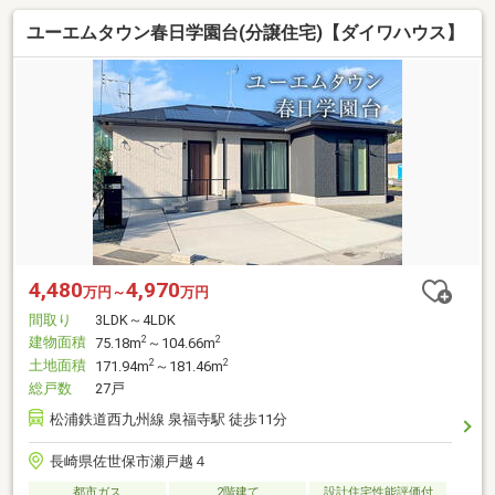
ユーエムタウン春日学園台(分譲住宅)【ダイワハウス】
4,480
4,970
万円～
万円
間取り
3LDK～4LDK
建物面積
2
2
75.18m
～104.66m
土地面積
2
2
171.94m
～181.46m
総戸数
27戸
松浦鉄道西九州線 泉福寺駅 徒歩11分
長崎県佐世保市瀬戸越４
都市ガス
2階建て
設計住宅性能評価付