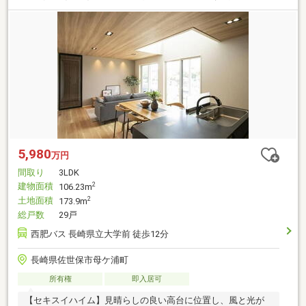
5,980
万円
間取り
3LDK
建物面積
2
106.23m
土地面積
2
173.9m
総戸数
29戸
西肥バス 長崎県立大学前 徒歩12分
長崎県佐世保市母ケ浦町
所有権
即入居可
【セキスイハイム】見晴らしの良い高台に位置し、風と光が