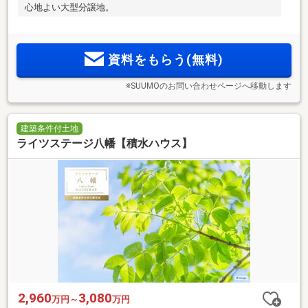
心地よい大型分譲地。
資料をもらう(無料)
※SUUMOのお問い合わせページへ移動します
建築条件付土地
ライツステージ八幡【積水ハウス】
2,960
3,080
万円～
万円