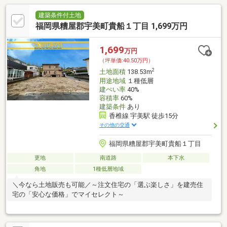
建築条件付土地
福岡県糟屋郡宇美町貴船１丁目 1,699万円
1,699
万円
（坪単価:40.50万円）
2
土地面積
138.53m
用途地域
１種低層
建ぺい率
40%
容積率
60%
建築条件
あり
香椎線 宇美駅 徒歩15分
その他の交通
福岡県糟屋郡宇美町貴船１丁目
更地
南道路
本下水
角地
1種低層地域
＼今なら土地販売も可能／～注文住宅の「選ぶ楽しさ」を建売住
宅の「安心な価格」でマイセレクト～