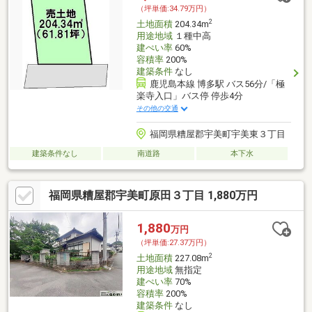
（坪単価:34.79万円）
2
土地面積
204.34m
用途地域
１種中高
建ぺい率
60%
容積率
200%
建築条件
なし
鹿児島本線 博多駅 バス56分/「極
楽寺入口」バス停 停歩4分
その他の交通
福岡県糟屋郡宇美町宇美東３丁目
建築条件なし
南道路
本下水
福岡県糟屋郡宇美町原田３丁目 1,880万円
1,880
万円
（坪単価:27.37万円）
2
土地面積
227.08m
用途地域
無指定
建ぺい率
70%
容積率
200%
建築条件
なし