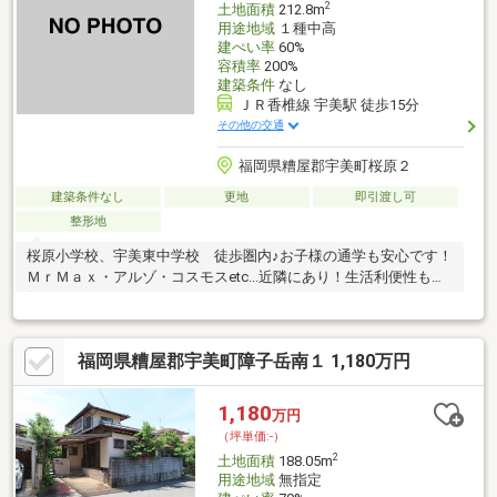
2
土地面積
212.8m
用途地域
１種中高
建ぺい率
60%
容積率
200%
建築条件
なし
ＪＲ香椎線 宇美駅 徒歩15分
その他の交通
福岡県糟屋郡宇美町桜原２
建築条件なし
更地
即引渡し可
整形地
桜原小学校、宇美東中学校 徒歩圏内♪お子様の通学も安心です！
ＭｒＭａｘ・アルゾ・コスモスetc...近隣にあり！生活利便性も良
好！
福岡県糟屋郡宇美町障子岳南１ 1,180万円
1,180
万円
（坪単価:-）
2
土地面積
188.05m
用途地域
無指定