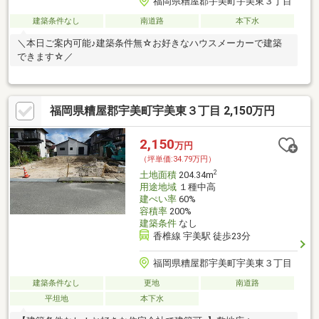
福岡県糟屋郡宇美町宇美東３丁目
建築条件なし
南道路
本下水
＼本日ご案内可能♪建築条件無☆お好きなハウスメーカーで建築
できます☆／
福岡県糟屋郡宇美町宇美東３丁目 2,150万円
2,150
万円
（坪単価:34.79万円）
2
土地面積
204.34m
用途地域
１種中高
建ぺい率
60%
容積率
200%
建築条件
なし
香椎線 宇美駅 徒歩23分
福岡県糟屋郡宇美町宇美東３丁目
建築条件なし
更地
南道路
平坦地
本下水