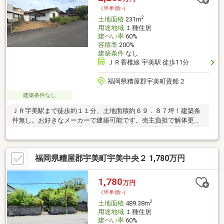
（坪単価:-）
2
土地面積
231m
用途地域
１種住居
建ぺい率
60%
容積率
200%
建築条件
なし
ＪＲ香椎線 宇美駅 徒歩11分
福岡県糟屋郡宇美町貴船２
建築条件なし
ＪＲ宇美駅まで徒歩約１１分、土地面積約６９．８７坪！建築条
件無し。お好きなメーカーで建築可能です。売主負担で解体更
地・確定測量後のお引渡しです。学校・買い物施設や役場など徒
歩圏内にあり、生活便利な立地です。
福岡県糟屋郡宇美町宇美中央２ 1,780万円
1,780
万円
（坪単価:-）
2
土地面積
489.38m
用途地域
１種住居
建ぺい率
60%