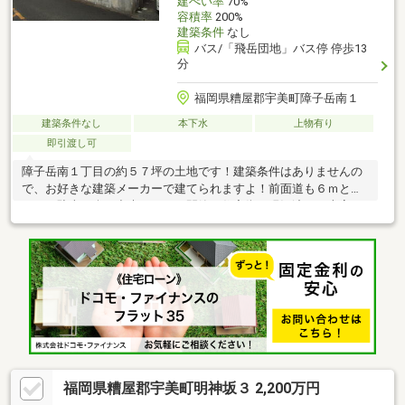
建ぺい率
70%
容積率
200%
建築条件
なし
バス/「飛岳団地」バス停 停歩13
分
福岡県糟屋郡宇美町障子岳南１
建築条件なし
本下水
上物有り
即引渡し可
障子岳南１丁目の約５７坪の土地です！建築条件はありませんの
で、お好きな建築メーカーで建てられますよ！前面道も６ｍと広
いので駐車も楽に出来ますよ！閑静な住宅街。現況渡し、古家あ
り
福岡県糟屋郡宇美町明神坂３ 2,200万円