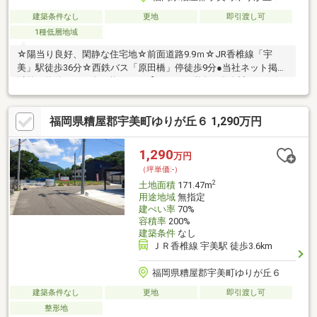
建築条件なし
更地
即引渡し可
1種低層地域
☆陽当り良好、閑静な住宅地☆前面道路9.9ｍ☆JR香椎線「宇
美」駅徒歩36分☆西鉄バス「原田橋」停徒歩9分●当社ネット掲載
以外の物件もご紹介可能です！【ローン、税金、資金計画など何
でもお答えします】Q.気になるお家がたくさんある！→A.すべて
の物件資料を一括してご提供します♪Q.住宅ローンはどこの銀行で
福岡県糟屋郡宇美町ゆりが丘６ 1,290万円
借りたらいいの？→A.諸条件をお伺いし、お客様にとって最適な
金融機関をご提案します♪Q.未公開情報を知りたい！→A.これから
公開を予定している物件情報もご紹介します♪お家探しからアフタ
1,290
万円
ーサービス・アフターフォローまでワンストップでリアルティス
（坪単価:-）
トアがお手伝いします♪
2
土地面積
171.47m
用途地域
無指定
建ぺい率
70%
容積率
200%
建築条件
なし
ＪＲ香椎線 宇美駅 徒歩3.6km
福岡県糟屋郡宇美町ゆりが丘６
建築条件なし
更地
即引渡し可
整形地