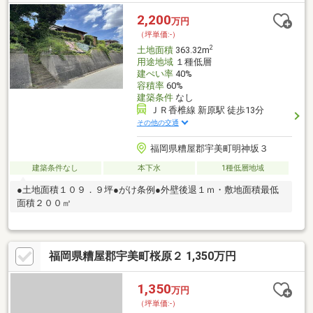
2,200
万円
（坪単価:-）
2
土地面積
363.32m
用途地域
１種低層
建ぺい率
40%
容積率
60%
建築条件
なし
ＪＲ香椎線 新原駅 徒歩13分
その他の交通
福岡県糟屋郡宇美町明神坂３
建築条件なし
本下水
1種低層地域
●土地面積１０９．９坪●がけ条例●外壁後退１ｍ・敷地面積最低
面積２００㎡
福岡県糟屋郡宇美町桜原２ 1,350万円
1,350
万円
（坪単価:-）