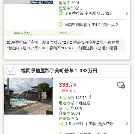
容積率
200%
建築条件
なし
ＪＲ香椎線 宇美駅 徒歩12分
福岡県糟屋郡宇美町宇美中央２
建築条件なし
上物有り
□ JR香椎線「宇美」駅まで徒歩12分□ 閑静な住宅地□ 第一種住居
地域内（建ぺい率60%・容積率200％）□ 前面道路（公道）幅員約
7.8ｍ～約8.0ｍ□ 土地面積／489.38㎡（148.03坪）□ 建築条件付土
地ではありません。 ⇒お好みのハウスメーカー等で建築可能で
す。
福岡県糟屋郡宇美町若草１ 333万円
333
万円
（坪単価:-）
2
土地面積
148.72m
用途地域
１種住居
建ぺい率
60%
容積率
200%
建築条件
なし
ＪＲ香椎線 宇美駅 徒歩17分