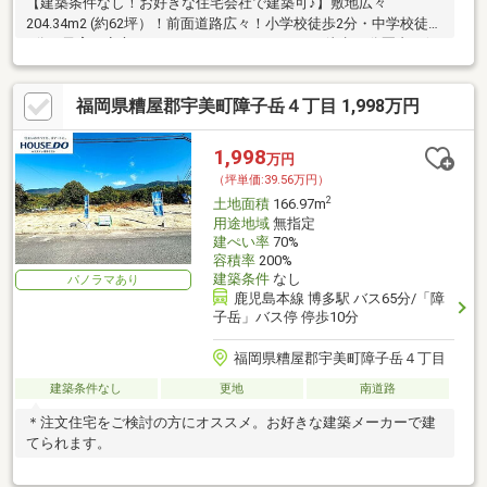
【建築条件なし！お好きな住宅会社で建築可♪】敷地広々
204.34m2 (約62坪）！前面道路広々！小学校徒歩2分・中学校徒歩
9分で子育て安心♪ミスターマックス、コスモス徒歩10分圏内で便
利♪
福岡県糟屋郡宇美町障子岳４丁目 1,998万円
1,998
万円
（坪単価:39.56万円）
2
土地面積
166.97m
用途地域
無指定
建ぺい率
70%
容積率
200%
建築条件
なし
パノラマあり
鹿児島本線 博多駅 バス65分/「障
子岳」バス停 停歩10分
福岡県糟屋郡宇美町障子岳４丁目
建築条件なし
更地
南道路
＊注文住宅をご検討の方にオススメ。お好きな建築メーカーで建
てられます。