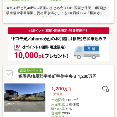
☆約41坪と約48坪の2区画のまとめ売り♪☆1区画は母屋、1区画は
駐車場や家庭菜園、資材置き場としても♪☆西鉄バス「極楽寺」
停 徒歩2分♪☆Mr.MAX宇美店 車約6分♪※1区画古家付詳しくは
お問合せ下さい♪●当社ネット掲載以外の物件もご紹介可能です！
【ローン、税金、資金計画など何でもお答えします】Q.気になる
お家がたくさんある！→A.すべての物件資料を一括してご提供し
ます♪Q.住宅ローンはどこの銀行で借りたらいいの？→A.諸条件を
お伺いし、お客様にとって最適な金融機関をご提案します♪Q.未公
開情報を知りたい！→A.これから公開を予定している物件情報も
ご紹介します
建築条件付土地
福岡県糟屋郡宇美町宇美中央３ 1,200万円
1,200
万円
（坪単価:-）
2
土地面積
115.7m
用途地域
１種住居
建ぺい率
60%
容積率
200%