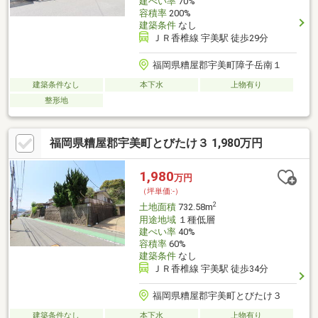
建ぺい率
70%
容積率
200%
建築条件
なし
ＪＲ香椎線 宇美駅 徒歩29分
福岡県糟屋郡宇美町障子岳南１
建築条件なし
本下水
上物有り
整形地
福岡県糟屋郡宇美町とびたけ３ 1,980万円
1,980
万円
（坪単価:-）
2
土地面積
732.58m
用途地域
１種低層
建ぺい率
40%
容積率
60%
建築条件
なし
ＪＲ香椎線 宇美駅 徒歩34分
福岡県糟屋郡宇美町とびたけ３
建築条件なし
本下水
上物有り