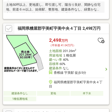
土地50坪以上、更地渡し、即引渡し可、陽当り良好、閑静な住宅
地、前道６ｍ以上、始発駅、整形地、建築条件なし、緑豊かな住
宅地、前面棟無、開発分譲地内、区画整理地内
福岡県糟屋郡宇美町宇美中央４丁目 2,498万円
2,498
万円
（坪単価:41.04万円）
2
土地面積
201.26m
用途地域
１種低層
建ぺい率
40%
容積率
60%
建築条件
なし
香椎線 宇美駅 徒歩5分
福岡県糟屋郡宇美町宇美中央４丁
目
建築条件なし
更地
本下水
1種低層地域