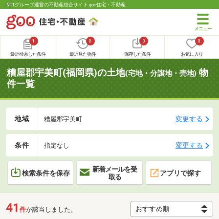
NTTグループ運営の不動産総合サイト goo住宅・不動産
1
0
0
0
最近検索した条件
最近見た物件
保存した条件
お気に入り
糟屋郡宇美町(福岡県)の土地
物
(宅地・分譲地・売地)
件一覧
地域
変更する
糟屋郡宇美町
条件
変更する
指定なし
新着メールを受
検索条件を保存
アプリで探す
取る
41
件
が該当しました。