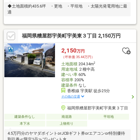
◆土地面積約435.6坪 ・更地 ・平坦地 ・太陽光発電用地に最
適
福岡県糟屋郡宇美町宇美東３丁目 2,150万円
2,150
万円
（坪単価:35.44万円）
2
土地面積
204.34m
用途地域
２種中高
建ぺい率
60%
容積率
200%
建築条件
なし
香椎線 宇美駅 徒歩25分
その他の交通
福岡県糟屋郡宇美町宇美東３丁目
建築条件なし
南道路
平坦地
本下水
上物有り
4.5万円分のヤマダポイントorJCBギフト券orエアコンor特別優待
割引券≪限定1品≫プレゼント☆