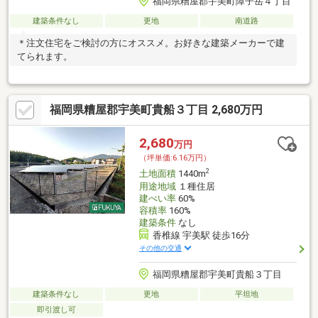
福岡県糟屋郡宇美町障子岳４丁目
建築条件なし
更地
南道路
＊注文住宅をご検討の方にオススメ。お好きな建築メーカーで建
てられます。
福岡県糟屋郡宇美町貴船３丁目 2,680万円
2,680
万円
（坪単価:6.16万円）
2
土地面積
1440m
用途地域
１種住居
建ぺい率
60%
容積率
160%
建築条件
なし
香椎線 宇美駅 徒歩16分
その他の交通
福岡県糟屋郡宇美町貴船３丁目
建築条件なし
更地
平坦地
即引渡し可