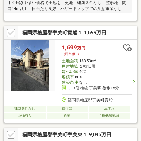
手の届きやすい価格で土地を 更地 建築条件なし 整形地 間
口14m以上 日当たり良好 ハザードマップでの注意事項なし、
前道６ｍ以上、63坪、陽当り良好、閑静な住宅地 （告知事項あ
りお電話下さい）
福岡県糟屋郡宇美町貴船１ 1,699万円
1,699
万円
（坪単価:-）
2
土地面積
138.53m
用途地域
１種低層
建ぺい率
40%
容積率
60%
建築条件
なし
ＪＲ香椎線 宇美駅 徒歩15分
福岡県糟屋郡宇美町貴船１
建築条件なし
南道路
本下水
上物有り
角地
1種低層地域
福岡県糟屋郡宇美町宇美東１ 9,045万円