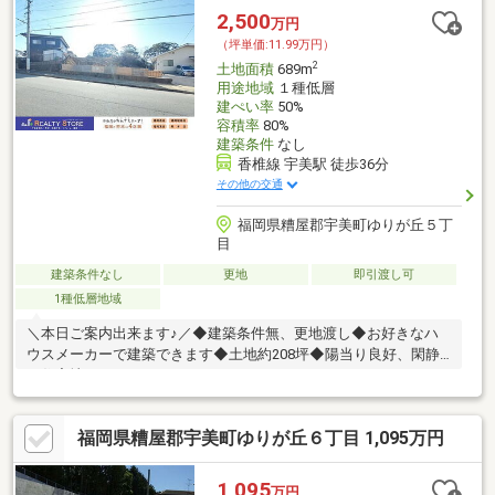
2,500
万円
（坪単価:11.99万円）
2
土地面積
689m
用途地域
１種低層
建ぺい率
50%
容積率
80%
建築条件
なし
香椎線 宇美駅 徒歩36分
その他の交通
福岡県糟屋郡宇美町ゆりが丘５丁
目
建築条件なし
更地
即引渡し可
1種低層地域
＼本日ご案内出来ます♪／◆建築条件無、更地渡し◆お好きなハ
ウスメーカーで建築できます◆土地約208坪◆陽当り良好、閑静
な住宅地
福岡県糟屋郡宇美町ゆりが丘６丁目 1,095万円
1,095
万円