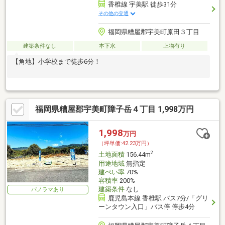
香椎線 宇美駅 徒歩31分
その他の交通
福岡県糟屋郡宇美町原田３丁目
建築条件なし
本下水
上物有り
【角地】小学校まで徒歩6分！
福岡県糟屋郡宇美町障子岳４丁目 1,998万円
1,998
万円
（坪単価:42.23万円）
2
土地面積
156.44m
用途地域
無指定
建ぺい率
70%
容積率
200%
建築条件
なし
パノラマあり
鹿児島本線 香椎駅 バス7分/「グリ
ーンタウン入口」バス停 停歩4分