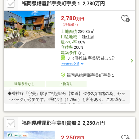
福岡県糟屋郡宇美町宇美１ 2,780万円
2,780
万円
（坪単価:-）
2
土地面積
289.85m
用途地域
１種住居
建ぺい率
60%
容積率
200%
建築条件
なし
ＪＲ香椎線 宇美駅 徒歩5分
その他の交通
福岡県糟屋郡宇美町宇美１
建築条件なし
上物有り
◆香椎線「宇美」駅まで徒歩5分【接道】42条2項道路の為、セッ
トバックが必要です。※飛び地（1.79㎡）も所有あり。ご希望があ
れば併せて譲渡可能です。糟屋郡宇美町エリアでの住まいなら、
住み心地も快適な「宇美町宇美1丁目土地」はいかがでしょうか。
徒歩7分の距離に小学校があるのも魅力。ぜひご検討してみてはい
福岡県糟屋郡宇美町貴船２ 2,250万円
かがでしょうか。香椎線宇美周辺は住環境も整っており、不動産
購入にお薦めです。糟屋郡宇美町エリアの不動産情報は、当社に
ぜひお問い合わせください。ご連絡お待ちしております。
2,250
万円