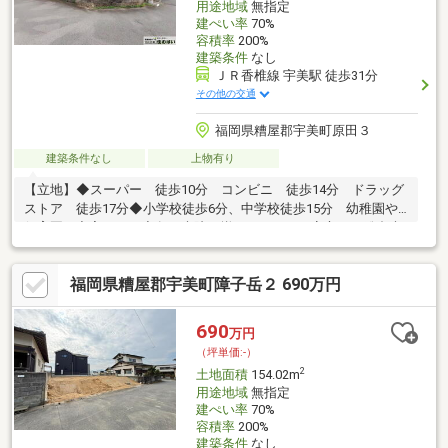
用途地域
無指定
建ぺい率
70%
容積率
200%
建築条件
なし
ＪＲ香椎線 宇美駅 徒歩31分
その他の交通
福岡県糟屋郡宇美町原田３
建築条件なし
上物有り
【立地】◆スーパー 徒歩10分 コンビニ 徒歩14分 ドラッグ
ストア 徒歩17分◆小学校徒歩6分、中学校徒歩15分 幼稚園や
保育園も充実です。◆各種病院も揃っているので安心！ 総合病
院には車で約10分でアクセス可能☆◆JR香椎線「宇美」駅 徒歩
33分 「原田」バス停 徒歩8分 →バスに揺られること約一時
福岡県糟屋郡宇美町障子岳２ 690万円
間で博多駅に着きます【住まいの相談窓口「住むばい」】
◇◆092-624-7739◇◆住まいのお悩み、資金計画まで幅広く対応
可能！リフォーム・リノベーションもご相談受付中♪どんな些細な
690
万円
事でもお気軽にご相談ください☆
（坪単価:-）
2
土地面積
154.02m
用途地域
無指定
建ぺい率
70%
容積率
200%
建築条件
なし