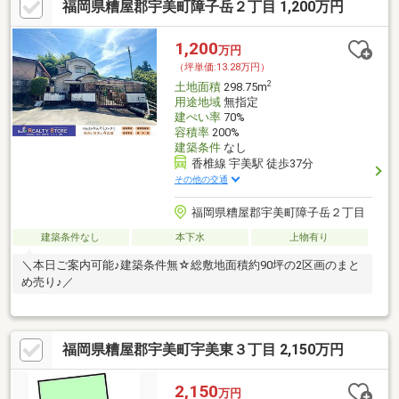
福岡県糟屋郡宇美町障子岳２丁目 1,200万円
1,200
万円
（坪単価:13.28万円）
2
土地面積
298.75m
用途地域
無指定
建ぺい率
70%
容積率
200%
建築条件
なし
香椎線 宇美駅 徒歩37分
その他の交通
福岡県糟屋郡宇美町障子岳２丁目
建築条件なし
本下水
上物有り
＼本日ご案内可能♪建築条件無☆総敷地面積約90坪の2区画のまと
め売り♪／
福岡県糟屋郡宇美町宇美東３丁目 2,150万円
2,150
万円