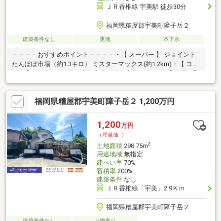
ＪＲ香椎線 宇美駅 徒歩30分
福岡県糟屋郡宇美町障子岳２
建築条件なし
更地
本下水
－－－－おすすめポイント－－－－・【 スーパー 】 ジョイント
たんぽぽ市場（約1.3キロ） ミスターマックス(約1.2km)・【 コン
ビニ 】 セブンイレブン 宇美東小学校前店(約1.1km)・【 公園 】
原の前スポーツ公園(約1.2km) 若杉の森(約2.3km)・【 小学校 】
宇美東小学校（約1km） が徒歩圏内で通学安心の立地です。・【
福岡県糟屋郡宇美町障子岳２ 1,200万円
中学校 】 宇美東中学校（約1.3km） も近く、子育て世帯に最適。
－－－－－－－－－－－－－－－
1,200
万円
（坪単価:-）
2
土地面積
298.75m
用途地域
無指定
建ぺい率
70%
容積率
200%
建築条件
なし
ＪＲ香椎線「宇美」2.9Ｋｍ
福岡県糟屋郡宇美町障子岳２
建築条件なし
上物有り