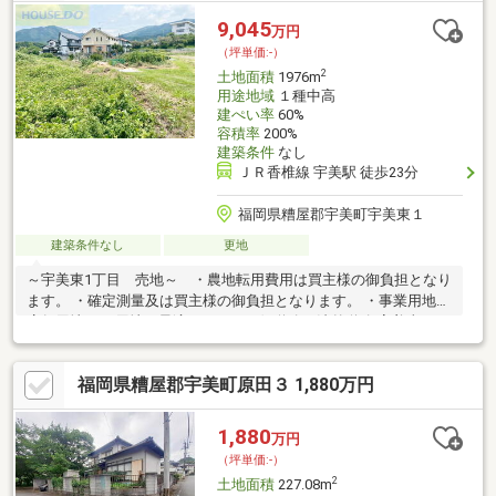
9,045
万円
（坪単価:-）
2
土地面積
1976m
用途地域
１種中高
建ぺい率
60%
容積率
200%
建築条件
なし
ＪＲ香椎線 宇美駅 徒歩23分
福岡県糟屋郡宇美町宇美東１
建築条件なし
更地
～宇美東1丁目 売地～ ・農地転用費用は買主様の御負担となり
ます。 ・確定測量及は買主様の御負担となります。 ・事業用地、
店舗用地、AP用地に最適です。・西側道路 法外道路 宇美東一丁
目の閑静なエリアに位置する、約1.976㎡（約597.74坪）の広々と
した売土地です。前面道路は約14mとゆとりがあり、大型車両の
福岡県糟屋郡宇美町原田３ 1,880万円
出入りもしやすい立地。西鉄バス「大坂田橋」停まで徒歩約5分と
交通アクセスも良好です。第一種中高層住居専用地域内にありな
がら、この広大な敷地を活かして事業用地・店舗用地・アパート
1,880
万円
用地など幅広い用途をご検討いただけます。
（坪単価:-）
2
土地面積
227.08m