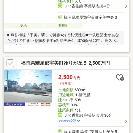
建築条件
あり
ＪＲ香椎線 宇美駅 徒歩4分
福岡県糟屋郡宇美町宇美中央３
更地
整形地
■JR香椎線『宇美』駅まで徒歩4分で利便性◎■一級建築士があな
ただけの住まいを描きます■断熱等級6、建物保証20年。高スペッ
クで安心の住まいを建てたい方■デザイン性の高い注文住宅を建
てたい方■近くに有名なおいしいパスタ屋さんがあります
福岡県糟屋郡宇美町ゆりが丘５ 2,500万円
2,500
万円
（坪単価:-）
2
土地面積
689m
用途地域
１種低層
建ぺい率
50%
容積率
80%
建築条件
なし
ＪＲ香椎線 宇美駅 徒歩36分
その他の交通
福岡県糟屋郡宇美町ゆりが丘５