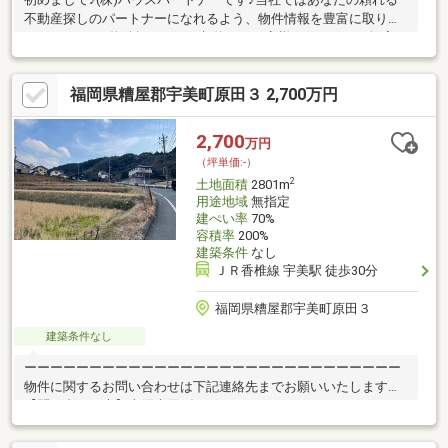
不動産探しのパートナーになれるよう、物件情報を豊富に取り扱
っております♪物件探しからご契約までお客様へベストなご提案を
致します！☆物件のメリットだけでなく、デメリットなどの透明
性のある情報提供♪☆お客様に迅速で丁寧な対応を心掛けていま
福岡県糟屋郡宇美町原田３ 2,700万円
す♪☆ご購入後もお客様が安心して取引できるようなアフターフ
ォロー♪＼当日のご見学も大歓迎／事前にご予約を頂けますと定休
日や夜間のご見学にも柔軟にご対応させて頂きます♪また、複数の
2,700
万円
金融機関とも提携しておりますので、住宅ローンにご不安な方、
（坪単価:-）
過去にお断りをされた方、お気軽にご相談ください♪
2
土地面積
2801m
用途地域
無指定
建ぺい率
70%
容積率
200%
建築条件
なし
ＪＲ香椎線 宇美駅 徒歩30分
福岡県糟屋郡宇美町原田３
建築条件なし
ーーーーーーーーーーーーーーーーーーーーーーーーーーーーー
物件に関するお問い合わせは下記連絡先までお願いいたします
【問い合わせ先】売買専用ダイヤル：０９２－４３７－１０７７
ーーーーーーーーーーーーーーーーーーーーーーーーーーーーー