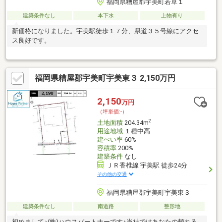
福岡県糟屋郡宇美町若草１
建築条件なし
本下水
上物有り
新価格になりました。宇美駅徒歩１７分、県道３５号線にアクセ
ス良好です。
福岡県糟屋郡宇美町宇美東３ 2,150万円
2,150
万円
（坪単価:-）
2
土地面積
204.34m
用途地域
１種中高
建ぺい率
60%
容積率
200%
建築条件
なし
ＪＲ香椎線 宇美駅 徒歩24分
その他の交通
福岡県糟屋郡宇美町宇美東３
建築条件なし
南道路
整形地
初めまして♪(株)ハウスパートナーです♪当社ではあなたの頼れる