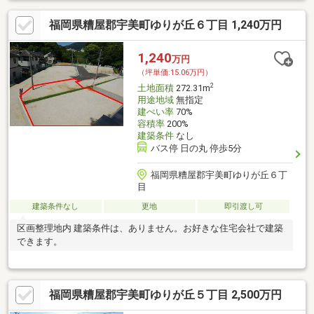
福岡県糟屋郡宇美町ゆりが丘６丁目 1,240万円
1,240
万円
（坪単価:15.06万円）
2
土地面積
272.31m
用途地域
無指定
建ぺい率
70%
容積率
200%
建築条件
なし
バス停 日の丸 停歩5分
福岡県糟屋郡宇美町ゆりが丘６丁
目
建築条件なし
更地
即引渡し可
区画整理地内 建築条件は、ありません。お好きな住宅会社で建築
できます。
福岡県糟屋郡宇美町ゆりが丘５丁目 2,500万円