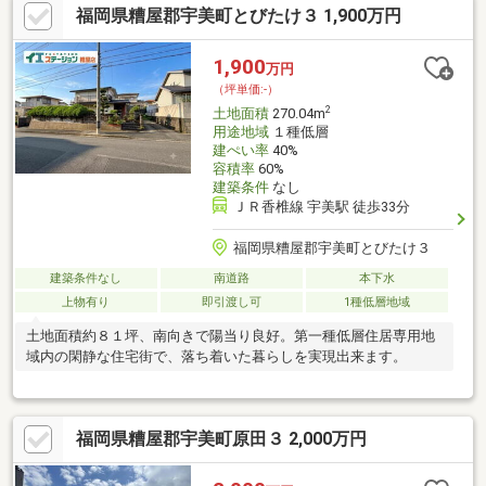
福岡県糟屋郡宇美町とびたけ３ 1,900万円
1,900
万円
（坪単価:-）
2
土地面積
270.04m
用途地域
１種低層
建ぺい率
40%
容積率
60%
建築条件
なし
ＪＲ香椎線 宇美駅 徒歩33分
福岡県糟屋郡宇美町とびたけ３
建築条件なし
南道路
本下水
上物有り
即引渡し可
1種低層地域
土地面積約８１坪、南向きで陽当り良好。第一種低層住居専用地
域内の閑静な住宅街で、落ち着いた暮らしを実現出来ます。
福岡県糟屋郡宇美町原田３ 2,000万円