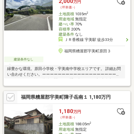
2,000
万円
（坪単価:-）
2
土地面積
1035m
用途地域
無指定
建ぺい率
70%
容積率
200%
建築条件
なし
ＪＲ香椎線 宇美駅 徒歩33分
福岡県糟屋郡宇美町原田３
建築条件なし
緑豊かな環境。原田小学校・宇美南中学校エリアです。 詳細お問
い合わせください。ーーーーーーーーーーーーーーーーーーーー
ーーーーーーーーー物件に関するお問い合わせは下記連絡先まで
お願いいたします【問い合わせ先】売買専用ダイヤル：０９２－
４３７－１０７７ーーーーーーーーーーーーーーーーーーーーー
福岡県糟屋郡宇美町障子岳南１ 1,180万円
ーーーーーーーー
1,180
万円
（坪単価:-）
2
土地面積
188.05m
用途地域
無指定