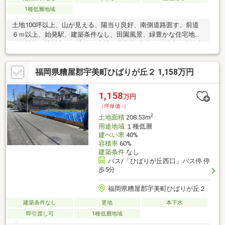
1種低層地域
土地100坪以上、山が見える、陽当り良好、南側道路面す、前道
６ｍ以上、始発駅、建築条件なし、田園風景、緑豊かな住宅地、
前面棟無、眺望良好、高台に立地、小学校 徒歩10分以内、周辺交
通量少なめ
福岡県糟屋郡宇美町ひばりが丘２ 1,158万円
1,158
万円
（坪単価:-）
2
土地面積
208.53m
用途地域
１種低層
建ぺい率
40%
容積率
60%
建築条件
なし
バス/「ひばりが丘西口」バス停 停
歩5分
福岡県糟屋郡宇美町ひばりが丘２
建築条件なし
更地
本下水
即引渡し可
1種低層地域