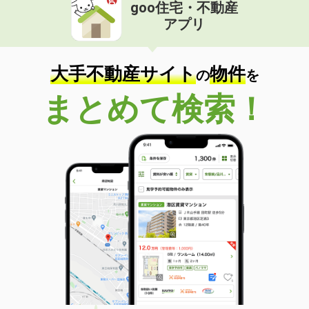
goo住宅・不動産
アプリ
大手不動産サイト
物件
の
を
まとめて検索！