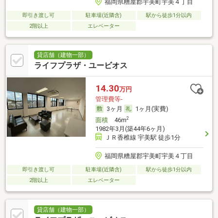
福岡県糟屋郡宇美町宇美４丁目
即引き渡し可
駐車場(近隣含)
駅から徒歩1分以内
2階以上
エレベーター
貸店舗（建物一部）
ライフプラザ・ユービオス
14.30
万円
管理費等-
3ヶ月
1ヶ月(実費)
2
面積
46m
1982年3月(築44年6ヶ月)
ＪＲ香椎線 宇美駅 徒歩1分
福岡県糟屋郡宇美町宇美４丁目
即引き渡し可
駐車場(近隣含)
駅から徒歩1分以内
2階以上
エレベーター
貸店舗（建物一部）