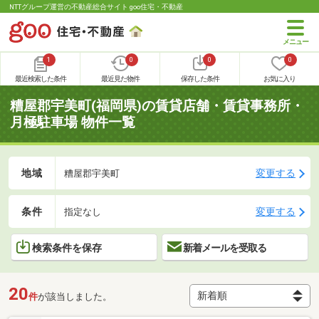
NTTグループ運営の不動産総合サイト goo住宅・不動産
1
0
0
0
最近検索した条件
最近見た物件
保存した条件
お気に入り
糟屋郡宇美町(福岡県)の賃貸店舗・賃貸事務所・
月極駐車場 物件一覧
地域
変更する
糟屋郡宇美町
条件
変更する
指定なし
検索条件を保存
新着メールを受取る
20
件
が該当しました。