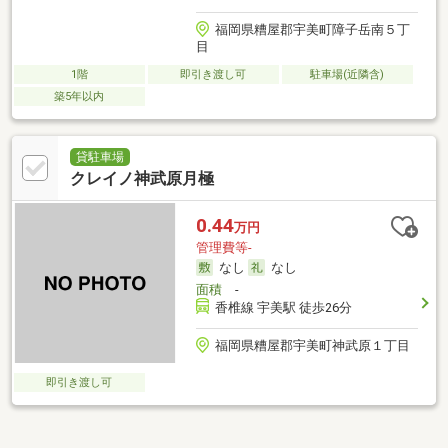
福岡県糟屋郡宇美町障子岳南５丁
目
1階
即引き渡し可
駐車場(近隣含)
築5年以内
貸駐車場
クレイノ神武原月極
0.44
万円
管理費等-
なし
なし
面積
-
香椎線 宇美駅 徒歩26分
福岡県糟屋郡宇美町神武原１丁目
即引き渡し可