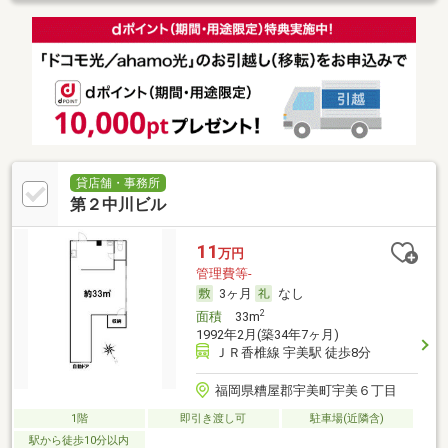
貸店舗・事務所
第２中川ビル
11
万円
管理費等-
3ヶ月
なし
2
面積
33m
1992年2月(築34年7ヶ月)
ＪＲ香椎線 宇美駅 徒歩8分
福岡県糟屋郡宇美町宇美６丁目
1階
即引き渡し可
駐車場(近隣含)
駅から徒歩10分以内