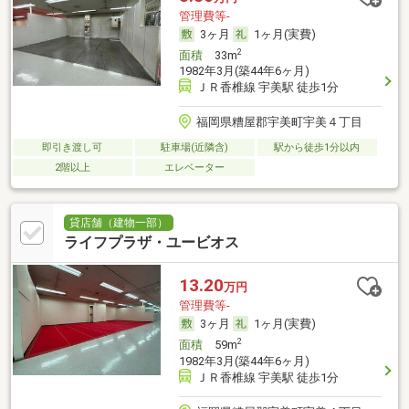
管理費等-
3ヶ月
1ヶ月(実費)
2
面積
33m
1982年3月(築44年6ヶ月)
ＪＲ香椎線 宇美駅 徒歩1分
福岡県糟屋郡宇美町宇美４丁目
即引き渡し可
駐車場(近隣含)
駅から徒歩1分以内
2階以上
エレベーター
貸店舗（建物一部）
ライフプラザ・ユービオス
13.20
万円
管理費等-
3ヶ月
1ヶ月(実費)
2
面積
59m
1982年3月(築44年6ヶ月)
ＪＲ香椎線 宇美駅 徒歩1分