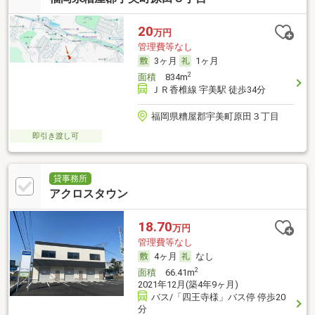
20
万円
管理費等なし
3ヶ月
1ヶ月
2
面積
834m
ＪＲ香椎線 宇美駅 徒歩34分
福岡県糟屋郡宇美町原田３丁目
即引き渡し可
貸事務所
アクロスタウン
18.70
万円
管理費等なし
4ヶ月
なし
2
面積
66.41m
2021年12月(築4年9ヶ月)
バス/「四王寺様」バス停 停歩20
分