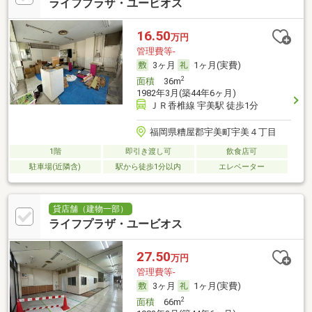
ライフプラザ・ユービオス
16.50
万円
管理費等-
3ヶ月
1ヶ月(実費)
2
面積
36m
1982年3月(築44年6ヶ月)
ＪＲ香椎線 宇美駅 徒歩1分
福岡県糟屋郡宇美町宇美４丁目
1階
即引き渡し可
飲食店可
駐車場(近隣含)
駅から徒歩1分以内
エレベーター
貸店舗（建物一部）
ライフプラザ・ユービオス
27.50
万円
管理費等-
3ヶ月
1ヶ月(実費)
2
面積
66m