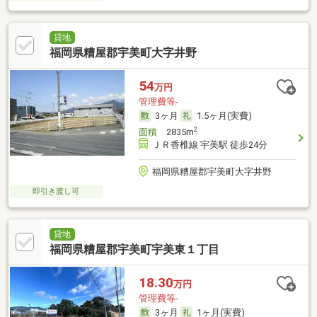
貸地
福岡県糟屋郡宇美町大字井野
54
万円
管理費等-
3ヶ月
1.5ヶ月(実費)
2
面積
2835m
ＪＲ香椎線 宇美駅 徒歩24分
福岡県糟屋郡宇美町大字井野
即引き渡し可
貸地
福岡県糟屋郡宇美町宇美東１丁目
18.30
万円
管理費等-
3ヶ月
1ヶ月(実費)