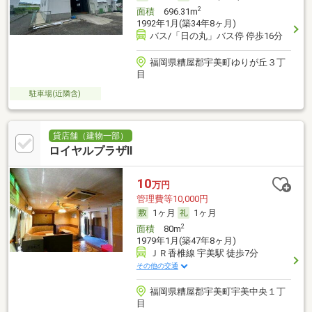
2
面積
696.31m
1992年1月(築34年8ヶ月)
バス/「日の丸」バス停 停歩16分
福岡県糟屋郡宇美町ゆりが丘３丁
目
駐車場(近隣含)
貸店舗（建物一部）
ロイヤルプラザⅡ
10
万円
管理費等10,000円
1ヶ月
1ヶ月
2
面積
80m
1979年1月(築47年8ヶ月)
ＪＲ香椎線 宇美駅 徒歩7分
その他の交通
福岡県糟屋郡宇美町宇美中央１丁
目