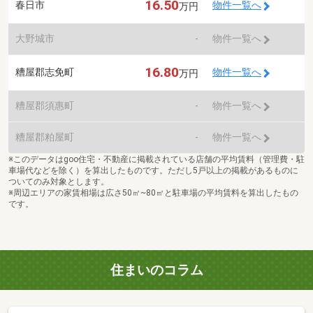
16.50
春日市
物件一覧へ
万円
大野城市
-
物件一覧へ
16.80
糟屋郡志免町
物件一覧へ
万円
糟屋郡須惠町
-
物件一覧へ
糟屋郡粕屋町
-
物件一覧へ
※このデータはgoo住宅・不動産に掲載されている店舗の平均賃料（管理費・駐
車場代などを除く）を算出したものです。ただし5戸以上の掲載があるものに
ついてのみ対象とします。
※周辺エリアの家賃相場は広さ50㎡~80㎡と駐車場の平均賃料を算出したもの
です。
住まいのコラム