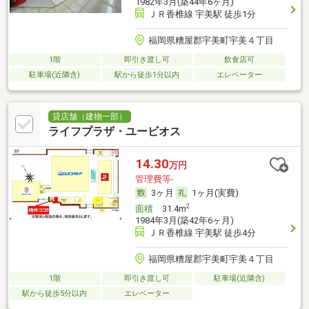
1982年3月(築44年6ヶ月)
ＪＲ香椎線 宇美駅 徒歩1分
福岡県糟屋郡宇美町宇美４丁目
1階
即引き渡し可
飲食店可
駐車場(近隣含)
駅から徒歩1分以内
エレベーター
貸店舗（建物一部）
ライフプラザ・ユービオス
14.30
万円
管理費等-
3ヶ月
1ヶ月(実費)
2
面積
31.4m
1984年3月(築42年6ヶ月)
ＪＲ香椎線 宇美駅 徒歩4分
福岡県糟屋郡宇美町宇美４丁目
1階
即引き渡し可
駐車場(近隣含)
駅から徒歩5分以内
エレベーター