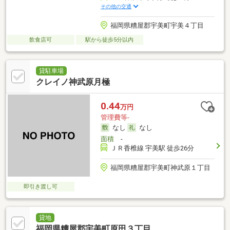
その他の交通
福岡県糟屋郡宇美町宇美４丁目
飲食店可
駅から徒歩5分以内
貸駐車場
クレイノ神武原月極
0.44
万円
管理費等-
なし
なし
面積
-
ＪＲ香椎線 宇美駅 徒歩26分
福岡県糟屋郡宇美町神武原１丁目
即引き渡し可
貸地
福岡県糟屋郡宇美町原田３丁目