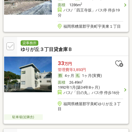
2
面積
1286m
バス/「四王寺坂」バス停 停歩19
分
福岡県糟屋郡宇美町宇美東１丁目
貸事務所
ゆりが丘３丁目貸倉庫Ｂ
33
万円
管理費等3,850円
4ヶ月
1ヶ月(実費)
2
面積
26.49m
1992年1月(築34年8ヶ月)
バス/「日の丸」バス停 停歩16分
福岡県糟屋郡宇美町ゆりが丘３丁
目
駐車場(近隣含)