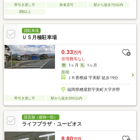
即引き渡し可
飲食店可
駅から徒歩7分以内
2階以上
貸駐車場
ＵＳ月極駐車場
0.33
万円
管理費等なし
1ヶ月
1ヶ月
面積
-
ＪＲ香椎線 宇美駅 徒歩19分
福岡県糟屋郡宇美町大字井野
即引き渡し可
駅から徒歩20分以内
貸店舗（建物一部）
ライフプラザ・ユービオス
8.80
万円