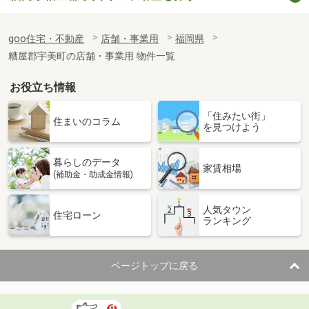
goo住宅・不動産
店舗・事業用
福岡県
糟屋郡宇美町の店舗・事業用 物件一覧
お役立ち情報
「住みたい街」
住まいのコラム
を見つけよう
暮らしのデータ
家賃相場
(補助金・助成金情報)
人気タウン
住宅ローン
ランキング
ページトップに戻る