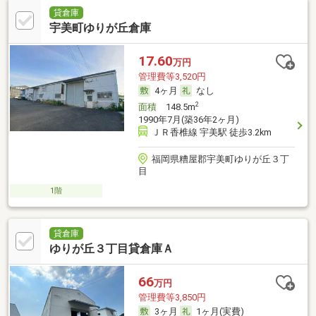
貸倉庫
宇美町ゆりが丘倉庫
17.60
万円
管理費等3,520円
4ヶ月
なし
2
面積
148.5m
1990年7月(築36年2ヶ月)
ＪＲ香椎線 宇美駅 徒歩3.2km
福岡県糟屋郡宇美町ゆりが丘３丁
目
1階
貸倉庫
ゆりが丘３丁目貸倉庫Ａ
66
万円
管理費等3,850円
3ヶ月
1ヶ月(実費)