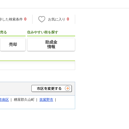
0
0
存した検索条件
お気に入り
売る
住みやすい街を探す
助成金
売却
情報
市南区
|
糟屋郡久山町 |
筑紫野市
|