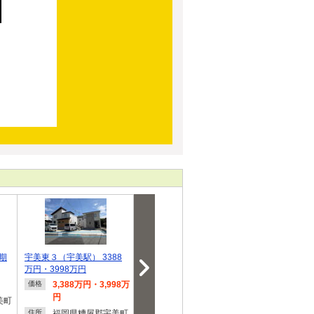
期
宇美東３（宇美駅） 3388
障子岳南１（宇美駅） 349
障子岳南１（宇
万円・3998万円
8万円・3698万円
8万円・3698
3,388万円・3,998万
3,498万円・3,698万
3,498
価格
価格
価格
円
円
円
美町
福岡県糟屋郡宇美町
福岡県糟屋郡宇美町
福岡県
住所
住所
住所