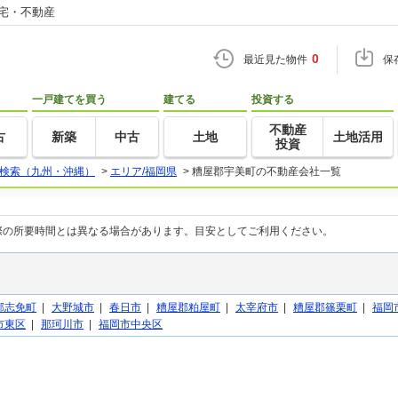
住宅・不動産
0
最近見た物件
保
一戸建てを買う
建てる
投資する
不動産
古
新築
中古
土地
土地活用
投資
検索（九州・沖縄）
>
エリア/福岡県
>
糟屋郡宇美町の不動産会社一覧
際の所要時間とは異なる場合があります。目安としてご利用ください。
郡志免町
|
大野城市
|
春日市
|
糟屋郡粕屋町
|
太宰府市
|
糟屋郡篠栗町
|
福岡
市東区
|
那珂川市
|
福岡市中央区