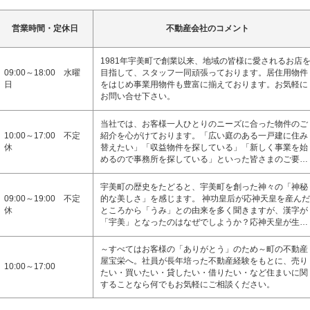
営業時間・定休日
不動産会社のコメント
1981年宇美町で創業以来、地域の皆様に愛されるお店
09:00～18:00 水曜
目指して、スタッフ一同頑張っております。居住用物件
日
をはじめ事業用物件も豊富に揃えております。お気軽に
お問い合せ下さい。
当社では、お客様一人ひとりのニーズに合った物件のご
10:00～17:00 不定
紹介を心がけております。「広い庭のある一戸建に住み
休
替えたい」「収益物件を探している」「新しく事業を始
めるので事務所を探している」といった皆さまのご要…
宇美町の歴史をたどると、宇美町を創った神々の「神秘
09:00～19:00 不定
的な美しさ」を感じます。 神功皇后が応神天皇を産んだ
休
ところから「うみ」との由来を多く聞きますが、漢字が
「宇美」となったのはなぜでしようか？応神天皇が生…
～すべてはお客様の「ありがとう」のため～町の不動産
屋宝栄へ。社員が長年培った不動産経験をもとに、売り
10:00～17:00
たい・買いたい・貸したい・借りたい・など住まいに関
することなら何でもお気軽にご相談ください。