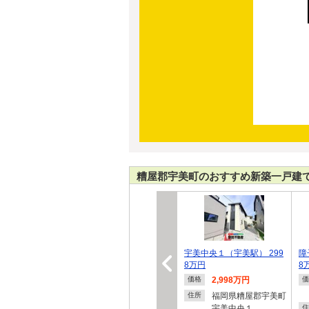
糟屋郡宇美町のおすすめ新築一戸建
宇美中央１（宇美駅） 299
障
8万円
8
2,998万円
価格
価
福岡県糟屋郡宇美町
住所
宇美中央１
住