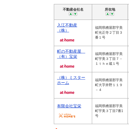
不動産会社名
所在地
入江不動産
福岡県糟屋郡宇美
（株）
町光正寺２丁目３
番１号
町の不動産屋
福岡県糟屋郡宇美
（有）宝栄
町宇美３丁目７－
１ｔｈｅ蔵１号
（株）ミスター
福岡県糟屋郡宇美
ホーム
町大字井野１１９
－４
有限会社宝栄
福岡県糟屋郡宇美
町宇美３丁目7番1
号