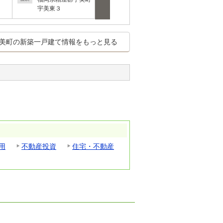
宇美東３
障子岳南１
障子岳
美町の新築一戸建て情報をもっと見る
用
不動産投資
住宅・不動産