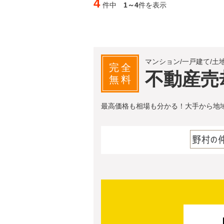
4
件中
1～4
件を表示
マンション/一戸建て/土
完全
不動産売
無料
最高価格も相場も分かる！大手から地