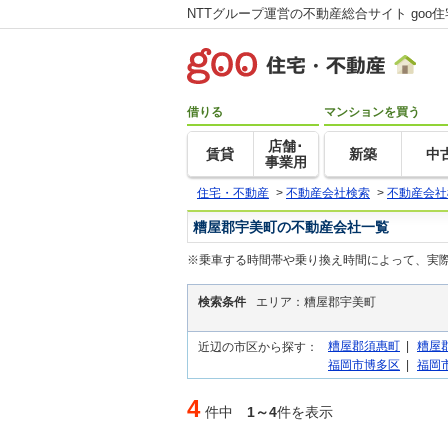
NTTグループ運営の不動産総合サイト goo
借りる
マンションを買う
店舗･
賃貸
新築
中
事業用
住宅・不動産
>
不動産会社検索
>
不動産会社
糟屋郡宇美町の不動産会社一覧
※乗車する時間帯や乗り換え時間によって、実
検索条件
エリア：糟屋郡宇美町
糟屋郡須惠町
|
糟屋
近辺の市区から探す：
福岡市博多区
|
福岡
4
件中
1～4
件を表示