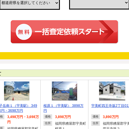
て
子岳南１（宇美駅） 349
桜原１（宇美駅） 3898万
宇美町四王寺坂2丁目01
万円・3698万円
円
3,498万円・3,698万
3,898万円
3,890万円
格
価格
価格
円
福岡県糟屋郡宇美町
福岡県糟屋郡宇
住所
住所
福岡県糟屋郡宇美町
桜原１
四王寺坂２
所