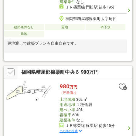
建築条件
なし
ＪＲ篠栗線 門松駅 徒歩19分
福岡県糟屋郡篠栗町大字尾仲
建築条件なし
更地
本下水
角地
更地渡しで建築プランも自由自在です。
福岡県糟屋郡篠栗町中央６ 980万円
980
万円
（坪単価:-）
2
土地面積
302m
用途地域
１種低層
建ぺい率
40%
容積率
60%
建築条件
なし
ＪＲ篠栗線 篠栗駅 徒歩15分
その他の交通