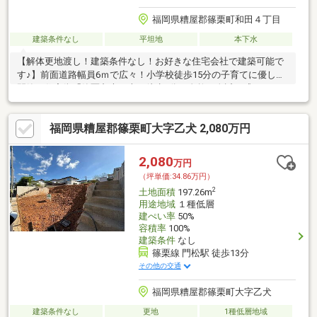
福岡県糟屋郡篠栗町和田４丁目
建築条件なし
平坦地
本下水
【解体更地渡し！建築条件なし！お好きな住宅会社で建築可能で
す♪】前面道路幅員6ｍで広々！小学校徒歩15分の子育てに優しい
閑静な住宅街「篠栗九大の森」徒歩2分の自然が身近に感じられる
住環境です♪
福岡県糟屋郡篠栗町大字乙犬 2,080万円
2,080
万円
（坪単価:34.86万円）
2
土地面積
197.26m
用途地域
１種低層
建ぺい率
50%
容積率
100%
建築条件
なし
篠栗線 門松駅 徒歩13分
その他の交通
福岡県糟屋郡篠栗町大字乙犬
建築条件なし
更地
1種低層地域