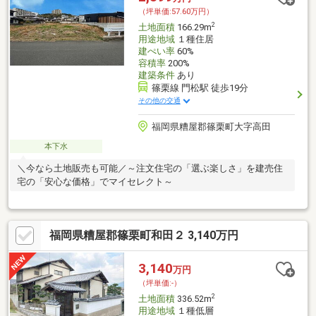
（坪単価:57.60万円）
2
土地面積
166.29m
用途地域
１種住居
建ぺい率
60%
容積率
200%
建築条件
あり
篠栗線 門松駅 徒歩19分
その他の交通
福岡県糟屋郡篠栗町大字高田
本下水
＼今なら土地販売も可能／～注文住宅の「選ぶ楽しさ」を建売住
宅の「安心な価格」でマイセレクト～
福岡県糟屋郡篠栗町和田２ 3,140万円
3,140
万円
（坪単価:-）
2
土地面積
336.52m
用途地域
１種低層