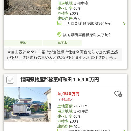
用途地域
１種中高
建ぺい率
60%
容積率
200%
建築条件
あり
ＪＲ篠栗線 篠栗駅 徒歩19分
福岡県糟屋郡篠栗町大字尾仲
更地
本下水
☆自由設計☆☆ZEH基準が当社標準仕様☆高台ならではの解放感
があり、道路通行の車や人と視線があいません南西側道路からの
駐車は道路の幅が広いので楽にできます
福岡県糟屋郡篠栗町和田１ 5,400万円
5,400
万円
（坪単価:-）
2
土地面積
716.11m
用途地域
１種住居
建ぺい率
60%
容積率
200%
建築条件
なし