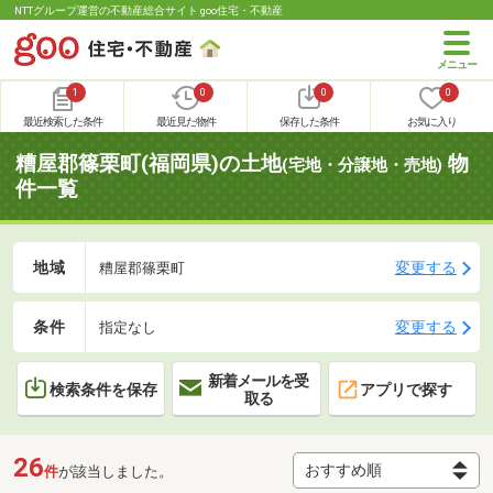
NTTグループ運営の不動産総合サイト goo住宅・不動産
1
0
0
0
最近検索した条件
最近見た物件
保存した条件
お気に入り
糟屋郡篠栗町(福岡県)の土地
物
(宅地・分譲地・売地)
件一覧
地域
変更する
糟屋郡篠栗町
条件
変更する
指定なし
新着メールを受
検索条件を保存
アプリで探す
取る
26
件
が該当しました。