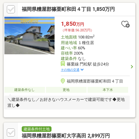
福岡県糟屋郡篠栗町和田４丁目 1,850万円
1,850
万円
（坪単価:56.20万円）
2
土地面積
108.82m
用途地域
１種住居
建ぺい率
60%
容積率
200%
建築条件
なし
篠栗線 門松駅 徒歩24分
その他の交通
福岡県糟屋郡篠栗町和田４丁目
建築条件なし
更地
本下水
＼建築条件なし／お好きなハウスメーカーで建築可能です◆更地
渡し◆
建築条件付土地
福岡県糟屋郡篠栗町大字高田 2,899万円