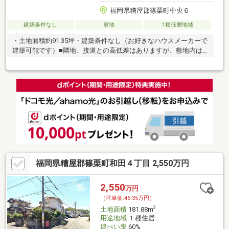
福岡県糟屋郡篠栗町中央６
建築条件なし
更地
1種低層地域
・土地面積約91.35坪・建築条件なし（お好きなハウスメーカーで
建築可能です）■隣地、接道との高低差はありますが、敷地内は
平坦です。 ■上下水道の引込は、篠栗町との協議が必要で
す。 ■分筆不可
福岡県糟屋郡篠栗町和田４丁目 2,550万円
2,550
万円
（坪単価:46.35万円）
2
土地面積
181.88m
用途地域
１種住居
建ぺい率
60%