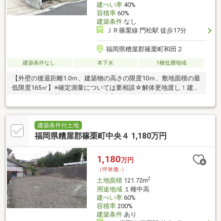
建ぺい率
40%
容積率
60%
建築条件
なし
ＪＲ篠栗線 門松駅 徒歩17分
福岡県糟屋郡篠栗町和田２
建築条件なし
本下水
1種低層地域
【外壁の後退距離1.0ｍ、建築物の高さの限度10ｍ、敷地面積の最
低限度165㎡】※確定測量については要相談☆解体更地渡し！建築
条件なし！●篠栗町和田2丁目の古家付き土地！●土地面積：
336.52㎡（約101.79坪）、建物面積：142.58㎡（約43.13坪）●閑
静な住宅街に位置するゆとりのある敷地！●TRIAL smart他、多数
店舗が集まる商業施設『アクロスプラザ篠栗』まで徒歩約5分！
建築条件付土地
●JR「門松」駅まで徒歩約17分！（車で約6分）●西鉄バス「上脇
福岡県糟屋郡篠栗町中央４ 1,180万円
田」停まで徒歩約6分！〇ぜひお気軽にお問い合わせください！
（エイチ・マリー株式会社 TEL：092-624-0039）
1,180
万円
（坪単価:-）
2
土地面積
121.72m
用途地域
１種中高
建ぺい率
60%
容積率
200%
建築条件
あり