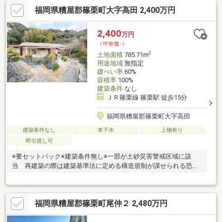
福岡県糟屋郡篠栗町大字高田 2,400万円
2,400
万円
（坪単価:-）
2
土地面積
785.71m
用途地域
無指定
建ぺい率
60%
容積率
100%
建築条件
なし
ＪＲ篠栗線 篠栗駅 徒歩15分
福岡県糟屋郡篠栗町大字高田
建築条件なし
本下水
上物有り
即引渡し可
※要セットバック※建築条件無し※一部が土砂災害警戒区域に該
当 再建築の際は建築基準法に定める構造規制が課せられる恐れ
があります。※再建築可否については確認中。 詳細は担当者ま
でご確認ください。●糟屋郡篠栗町大字高田の土地（古家付）！●
土地面積合計（3筆）：785.71㎡ ①326番3：435.77㎡ ②327
福岡県糟屋郡篠栗町尾仲２ 2,480万円
番：270.69㎡ ③325番2：79.25㎡ ※現在、駐車場として使用中
●西鉄バス『篠栗中町』停まで徒歩約10分！●西鉄バス(特急)『篠