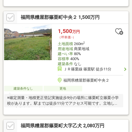
米を含む・南西側と東側の公道に接道・東側の間口は約26.2m・
建築条件付宅地販売ではありません・現況古家有、詳細はお問い
合わせください▼周辺環境・西浦公園 徒歩5分(約340m)・ドラッ
福岡県糟屋郡篠栗町中央２ 1,500万円
グ新生堂篠栗店 徒歩6分(約430m)・マルキョウ篠栗店 徒歩6分(約
460m)・ファミリーマート篠栗庄店 徒歩7分(約530m)■ ご希望の
住まい探しをお手伝いします ━━━━━・・・物件の詳細・ご相
1,500
万円
談はお気軽にお問い合わせください。
（坪単価:-）
2
土地面積
260m
用途地域
商業地域
建ぺい率
80%
容積率
400%
建築条件
なし
ＪＲ篠栗線 篠栗駅 徒歩11分
福岡県糟屋郡篠栗町中央２
建築条件なし
更地
※確定測量・地積更正登記実施徒歩9分の場所に篠栗町立篠栗小学
校があります。駅までは徒歩11分でアクセス可能です。立地して
いる商業地域は、生活に必要なスーパー、銀行等が近くにあり、
利便性の良い地域です。土地購入をお考えの方に好条件の売地が
多数あります。住まい探しのノウハウは当社にお任せください。
福岡県糟屋郡篠栗町大字乙犬 2,080万円
知識と経験豊富な当社スタッフが、親切丁寧にお客様の不安や疑
問を解消いたします。