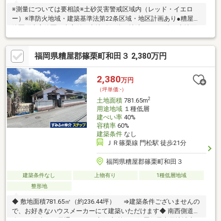
※測量については要相談※土砂災害警戒区域内（レッド・イエロ
ー）※準防火地域・建築基準法第22条区域・地区計画あり●糟屋郡
篠栗町大字篠栗の古家付き土地《 解体更地渡しです！》●土地面
積：280.3㎡（約84.79坪）！現況は木造瓦葺平屋建ての古家・附
属建物があります！●JR篠栗線「篠栗」駅まで徒歩約20分（車で
福岡県糟屋郡篠栗町和田３ 2,380万円
約5分）！●西鉄バス「日の浦口」停まで徒歩約2分！●車で約5分
圏内には、役場や銀行、スーパー、コンビニなどがあります！〇
ぜひお気軽にお問い合わせください！（エイチ・マリー株式会
2,380
万円
社 TEL:092-624-0039）
（坪単価:-）
2
土地面積
781.65m
用途地域
１種低層
建ぺい率
40%
容積率
60%
建築条件
なし
ＪＲ篠栗線 門松駅 徒歩21分
福岡県糟屋郡篠栗町和田３
建築条件なし
上物有り
1種低層地域
整形地
◆ 敷地面積781.65㎡（約236.44坪） ⇒建築条件ございませんの
で、お好きなハウスメーカーにて建築いただけます◆ 南西側道
路 ⇒陽当り／風通しともに良好◆ 第一種低層住居専用地域◆