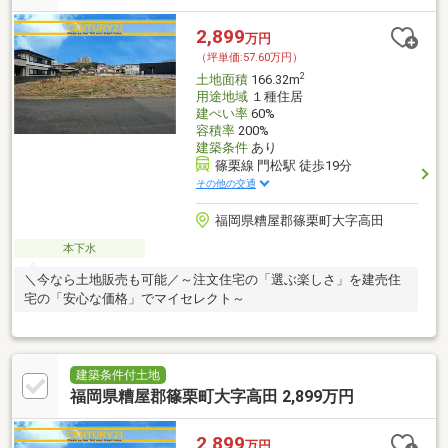
2,899
万円
（坪単価:57.60万円）
2
土地面積
166.32m
用途地域
１種住居
建ぺい率
60%
容積率
200%
建築条件
あり
篠栗線 門松駅 徒歩19分
その他の交通
福岡県糟屋郡篠栗町大字高田
本下水
＼今なら土地販売も可能／～注文住宅の「選ぶ楽しさ」を建売住
宅の「安心な価格」でマイセレクト～
建築条件付土地
福岡県糟屋郡篠栗町大字高田 2,899万円
2,899
万円