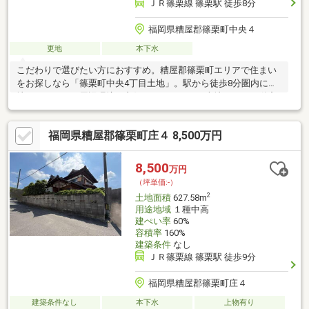
ＪＲ篠栗線 篠栗駅 徒歩8分
福岡県糟屋郡篠栗町中央４
更地
本下水
こだわりで選びたい方におすすめ。糟屋郡篠栗町エリアで住まい
をお探しなら「篠栗町中央4丁目土地」。駅から徒歩8分圏内に立
地しています。周辺環境も良好なエリアにある売地です。不動産
購入に関しての知識だけではなく、住環境についても当社スタッ
フが親切丁寧にご案内しております。不動産探しをするなら、地
福岡県糟屋郡篠栗町庄４ 8,500万円
元を愛する当社にぜひお任せください。
8,500
万円
（坪単価:-）
2
土地面積
627.58m
用途地域
１種中高
建ぺい率
60%
容積率
160%
建築条件
なし
ＪＲ篠栗線 篠栗駅 徒歩9分
福岡県糟屋郡篠栗町庄４
建築条件なし
本下水
上物有り