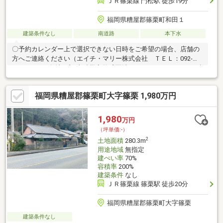
ＪＲ篠栗線 門松駅 徒歩19分
福岡県糟屋郡篠栗町和田１
建築条件なし
南道路
本下水
〇予約カレンダー上で選択できない日時をご希望の場合、店舗の
方へご連絡ください（エイチ・マリー株式会社 ＴＥＬ：092-
624-0039）※敷地一部 土砂災害警戒区域（イエロー、レッド）※建
築基準法第22条地域※前面道路は3.20ｍ～5.80ｍです。（セットバ
ック要）《弊社が売主の物件です！》☆解体更地渡しです！●2棟
福岡県糟屋郡篠栗町大字篠栗 1,980万円
【建物面積171.47㎡（約51.8坪）、建物面積151.17㎡（約45.7
坪）】●「TRIAL smart」他、多数店舗が集まる商業施設『アクロ
スプラザ篠栗』まで徒歩約5分（約360ｍ）！●西鉄バス『粕屋警
1,980
万円
察署前』まで徒歩約10分（約750ｍ）！
（坪単価:-）
2
土地面積
280.3m
用途地域
無指定
建ぺい率
70%
容積率
200%
建築条件
なし
ＪＲ篠栗線 篠栗駅 徒歩20分
福岡県糟屋郡篠栗町大字篠栗
建築条件なし