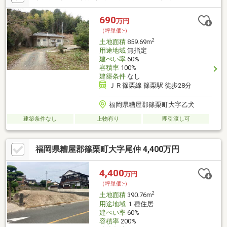
も大歓迎です♪／事前にご予約いただければ、夜間や定休日のご案
内にも柔軟に対応いたします♪住宅ローンに不安がある方や、過去
690
万円
に審査が難しかった方も、無理のない進め方を一緒に考えていき
（坪単価:-）
ますので、お気軽にご相談ください♪
2
土地面積
859.69m
用途地域
無指定
建ぺい率
60%
容積率
100%
建築条件
なし
ＪＲ篠栗線 篠栗駅 徒歩28分
福岡県糟屋郡篠栗町大字乙犬
建築条件なし
上物有り
即引渡し可
福岡県糟屋郡篠栗町大字尾仲 4,400万円
4,400
万円
（坪単価:-）
2
土地面積
390.76m
用途地域
１種住居
建ぺい率
60%
容積率
200%