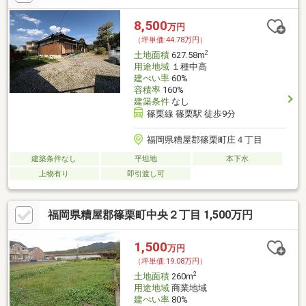
8,500
万円
（坪単価:44.78万円）
2
土地面積
627.58m
用途地域
１種中高
建ぺい率
60%
容積率
160%
建築条件
なし
篠栗線 篠栗駅 徒歩9分
福岡県糟屋郡篠栗町庄４丁目
建築条件なし
平坦地
本下水
上物有り
即引渡し可
福岡県糟屋郡篠栗町中央２丁目 1,500万円
1,500
万円
（坪単価:19.08万円）
2
土地面積
260m
用途地域
商業地域
建ぺい率
80%