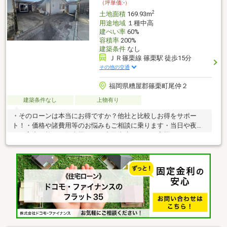
（坪単価:-）
2
土地面積
169.93m
用途地域
１種中高
建ぺい率
60%
容積率
200%
建築条件
なし
ＪＲ篠栗線 篠栗駅 徒歩15分
その他の交通
福岡県糟屋郡篠栗町尾仲２
建築条件なし
上物有り
・そのローンは本当にお得ですか？他社と比較しお得をサポー
ト！・価格や諸費用等のお悩みもご相談に乗ります・当日や夜間
もご案内可能！お仕事帰りにご内覧出来ます・お客様のペースに
合わせてしっかりサポート！ハウスドゥ博多の森にお任せくださ
い