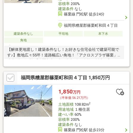
容積率
200%
建築条件
なし
篠栗線 門松駅 徒歩24分
福岡県糟屋郡篠栗町和田４丁目
建築条件なし
平坦地
本下水
角地
【解体更地渡し！建築条件なし！お好きな住宅会社で建築可能で
す♪】敷地広々55坪！道路幅広い角地！「アクロスプラザ篠栗」
徒歩9分で便利♪「篠栗九大の森」徒歩4分の自然が身近に感じら
れる住環境です♪
福岡県糟屋郡篠栗町和田４丁目 1,850万円
1,850
万円
（坪単価:56.21万円）
2
土地面積
108.82m
用途地域
１種住居
建ぺい率
60%
容積率
200%
建築条件
なし
篠栗線 門松駅 徒歩23分