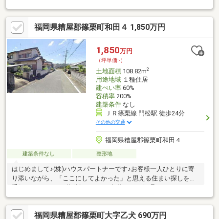
コンビニ徒歩10分 ⇒徒歩圏でお買い物が可能です◆ 徒歩15分
圏内に公園多数有り
福岡県糟屋郡篠栗町和田４ 1,850万円
1,850
万円
（坪単価:-）
2
土地面積
108.82m
用途地域
１種住居
建ぺい率
60%
容積率
200%
建築条件
なし
ＪＲ篠栗線 門松駅 徒歩24分
その他の交通
福岡県糟屋郡篠栗町和田４
建築条件なし
整形地
はじめまして♪(株)ハウスパートナーです♪お客様一人ひとりに寄
り添いながら、「ここにしてよかった」と思える住まい探しをお
手伝いしています♪物件探しからご契約まで、無理のないペースで
しっかりサポートいたします♪☆良いところだけでなく、気にな
る点もしっかりご説明☆丁寧で分かりやすいご案内を心がけてい
福岡県糟屋郡篠栗町大字乙犬 690万円
ます☆ご購入後のアフターフォローも安心です♪＼当日のご見学