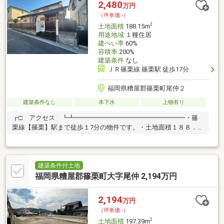
栗北』停まで徒歩約11分！〇ぜひお気軽にお問い合わせくださ
2,480
万円
い！（エイチ・マリー株式会社 TEL:092-624-0039）
（坪単価:-）
2
土地面積
188.15m
用途地域
１種住居
建ぺい率
60%
容積率
200%
建築条件
なし
ＪＲ篠栗線 篠栗駅 徒歩17分
福岡県糟屋郡篠栗町尾仲２
建築条件なし
本下水
上物有り
┏□ アクセス ┗┻━━━━━━━━━━━━━━━━━・篠
栗線【篠栗】駅まで徒歩１7分の物件です。・土地面積１８８．１
５m2の整形地です。・北東側は幅員５．０ｍの道路に接道。間口
が約１４.５ｍございます。・建築条件付き売地ではないため、お
好きなハウスメーカー・工務店での建築が可能です。間取り、設
備、外観、全て自分好みのスタイルで一からご検討いただくこと
建築条件付土地
が可能です。《担当者より一言》・上記内容は一部のご紹介で
福岡県糟屋郡篠栗町大字尾仲 2,194万円
す。ご案内・資料請求など随時承っておりますので、お気軽にお
問い合わせください。ご連絡心よりお待ちしております。
2,194
万円
（坪単価:-）
2
土地面積
197.39m