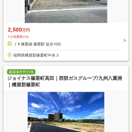
2,500
万円
※土地価格のみ
ＪＲ篠栗線 篠栗駅 徒歩10分
福岡県糟屋郡篠栗町中央３
建築条件付土地
ジョイナス篠栗町高田｜西部ガスグループ/九州八重洲
｜糟屋郡篠栗町