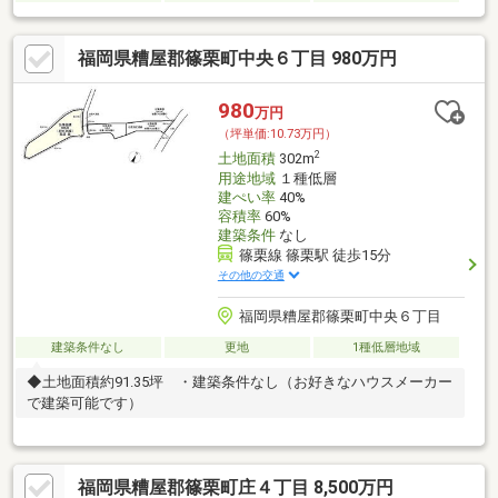
福岡県糟屋郡篠栗町中央６丁目 980万円
980
万円
（坪単価:10.73万円）
2
土地面積
302m
用途地域
１種低層
建ぺい率
40%
容積率
60%
建築条件
なし
篠栗線 篠栗駅 徒歩15分
その他の交通
福岡県糟屋郡篠栗町中央６丁目
建築条件なし
更地
1種低層地域
◆土地面積約91.35坪 ・建築条件なし（お好きなハウスメーカー
で建築可能です）
福岡県糟屋郡篠栗町庄４丁目 8,500万円