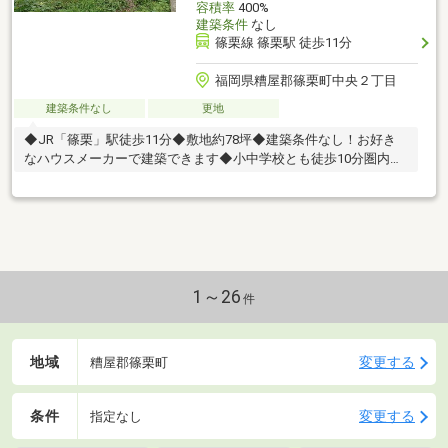
容積率
400%
建築条件
なし
篠栗線 篠栗駅 徒歩11分
福岡県糟屋郡篠栗町中央２丁目
建築条件なし
更地
◆JR「篠栗」駅徒歩11分◆敷地約78坪◆建築条件なし！お好き
なハウスメーカーで建築できます◆小中学校とも徒歩10分圏内で
す！
1～26
件
地域
変更する
糟屋郡篠栗町
条件
変更する
指定なし