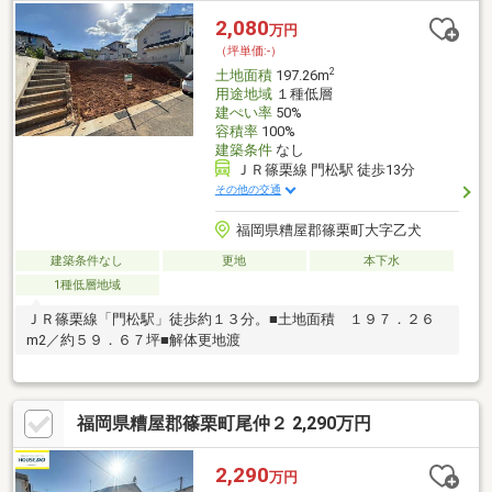
2,080
万円
（坪単価:-）
2
土地面積
197.26m
用途地域
１種低層
建ぺい率
50%
容積率
100%
建築条件
なし
ＪＲ篠栗線 門松駅 徒歩13分
その他の交通
福岡県糟屋郡篠栗町大字乙犬
建築条件なし
更地
本下水
1種低層地域
ＪＲ篠栗線「門松駅」徒歩約１３分。■土地面積 １９７．２６
m2／約５９．６７坪■解体更地渡
福岡県糟屋郡篠栗町尾仲２ 2,290万円
2,290
万円