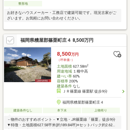
整形地
お好きなハウスメーカー・工務店で建築可能です。現況古家がご
ざいます。お気軽にお問い合わせください。
福岡県糟屋郡篠栗町庄４ 8,500万円
8,500
万円
（坪単価:-）
2
土地面積
627.58m
用途地域
１種中高
建ぺい率
60%
容積率
200%
建築条件
なし
ＪＲ篠栗線 篠栗駅 徒歩9分
福岡県糟屋郡篠栗町庄４
建築条件なし
本下水
上物有り
－物件のおすすめポイント－▼立地・JR篠栗線「篠栗」徒歩9分
▼特徴・土地面積627.58平米(約189.84坪)※セットバック約2.62平