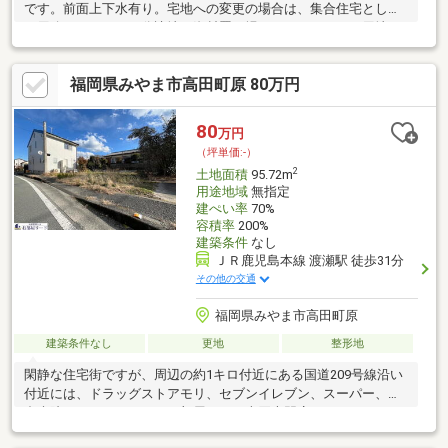
です。前面上下水有り。宅地への変更の場合は、集合住宅として
の用途になります。分譲地・資材置き場・ソーラーパネル用地な
どにいかがでしょうか？※上下水道、前面道路引き込みあり。※下
水引き込み一か所公費可 分担金15万円要※東側土地に未登記の
福岡県みやま市高田町原 80万円
古家有
80
万円
（坪単価:-）
2
土地面積
95.72m
用途地域
無指定
建ぺい率
70%
容積率
200%
建築条件
なし
ＪＲ鹿児島本線 渡瀬駅 徒歩31分
その他の交通
福岡県みやま市高田町原
建築条件なし
更地
整形地
閑静な住宅街ですが、周辺の約1キロ付近にある国道209号線沿い
付近には、ドラッグストアモリ、セブンイレブン、スーパー、総
合病院などがあります！お部屋リード売買専門店（0942-65-
3312）または担当者（080-4954-5607）までお問い合わせくださ