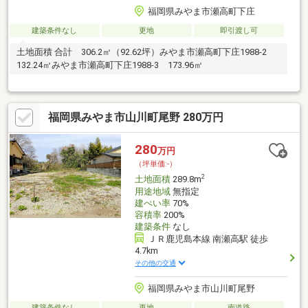
福岡県みやま市瀬高町下庄
建築条件なし
更地
即引渡し可
土地面積 合計 306.2㎡（92.62坪）みやま市瀬高町下庄1988-2
132.24㎡みやま市瀬高町下庄1988-3 173.96㎡
福岡県みやま市山川町尾野 280万円
280
万円
（坪単価:-）
2
土地面積
289.8m
用途地域
無指定
建ぺい率
70%
容積率
200%
建築条件
なし
ＪＲ鹿児島本線 南瀬高駅 徒歩
4.7km
その他の交通
福岡県みやま市山川町尾野
建築条件なし
更地
南道路