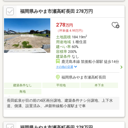
福岡県みやま市瀬高町長田 278万円
278
万円
（坪単価:4.99万円）
2
土地面積
184.19m
用途地域
１種住居
建ぺい率
60%
容積率
200%
建築条件
なし
鹿児島本線 筑後船小屋駅 徒歩14分
その他の交通
福岡県みやま市瀬高町長田
建築条件なし
平坦地
本下水
角地
長田鉱泉が目の前の6区画分譲地、建築条件ナシ分譲地、上下水
道、側溝、設置済み、JR新幹線船小屋駅まで車
福岡県みやま市瀬高町長田 278万円