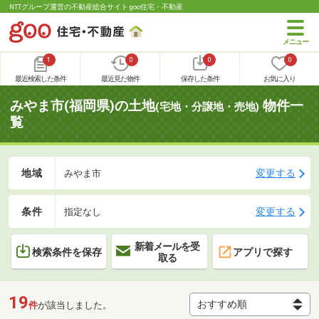
NTTグループ運営の不動産総合サイト goo住宅・不動産
1
0
0
0
最近検索した条件
最近見た物件
保存した条件
お気に入り
みやま市(福岡県)の土地
物件一
(宅地・分譲地・売地)
覧
地域
変更する
みやま市
条件
変更する
指定なし
新着メールを受
検索条件を保存
アプリで探す
取る
19
件
が該当しました。