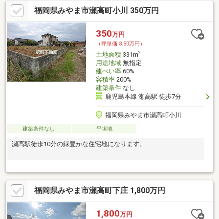
い。
福岡県みやま市瀬高町小川 350万円
350
万円
（坪単価:3.50万円）
2
土地面積
331m
用途地域
無指定
建ぺい率
60%
容積率
200%
建築条件
なし
鹿児島本線 瀬高駅 徒歩7分
福岡県みやま市瀬高町小川
建築条件なし
平坦地
瀬高駅徒歩10分の緑豊かな住宅地になります。
福岡県みやま市瀬高町下庄 1,800万円
1,800
万円