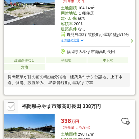
（坪単価:5万円）
2
土地面積
184.14m
用途地域
１種住居
建ぺい率
60%
容積率
200%
建築条件
なし
鹿児島本線 筑後船小屋駅 徒歩14分
その他の交通
福岡県みやま市瀬高町長田
建築条件なし
平坦地
本下水
角地
長田鉱泉が目の前の6区画分譲地、建築条件ナシ分譲地、上下水
道、側溝、設置済み、JR新幹線船小屋駅まで車
福岡県みやま市瀬高町長田 338万円
338
万円
（坪単価:3.75万円）
2
土地面積
298.12m