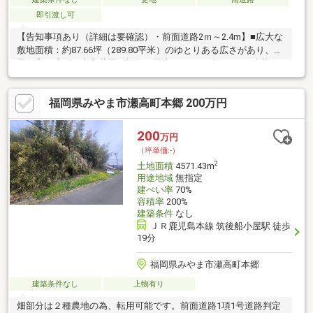
即引渡し可
【告知事項あり（詳細は要確認）・前面道路2ｍ～2.4m】■広大な
敷地面積：約87.66坪（289.80平米）のゆとりある広さがあり、平
屋住宅の建築や家庭菜園、複数の駐車スペース確保など、多様な
プランを検討可能です 。■更地渡しで建築スムーズ：既存建物は
解体されており、購入後の解体費用負担を抑えて新築の検討を開
福岡県みやま市瀬高町本郷 200万円
始いただけます 。■生活インフラ整備済み：前面道路に上水道の
本管が埋設されていることを確認済みで、比較的容易に引き込み
が可能です 。■穏やかな住環境：周辺は緑豊かな落ち着いた景観
200
万円
が広がっており、都会の喧騒を離れて静かに暮らしたい方に適し
（坪単価:-）
た環境です 。
2
土地面積
4571.43m
用途地域
無指定
建ぺい率
70%
容積率
200%
建築条件
なし
ＪＲ鹿児島本線 筑後船小屋駅 徒歩
19分
福岡県みやま市瀬高町本郷
建築条件なし
上物有り
畑部分は２種農地の為、転用可能です。前面道路1項1号道路判定