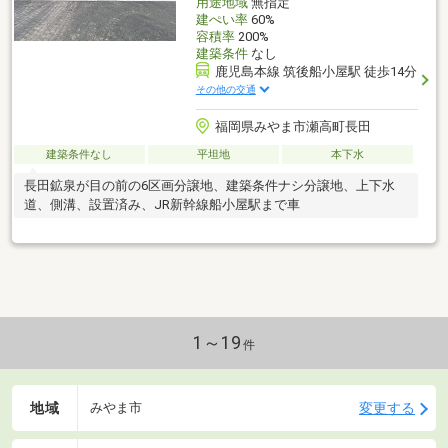
用途地域
無指定
建ぺい率
60%
容積率
200%
建築条件
なし
鹿児島本線 筑後船小屋駅 徒歩14分
その他の交通
福岡県みやま市瀬高町長田
建築条件なし
平坦地
本下水
長田鉱泉が目の前の6区画分譲地、建築条件ナシ分譲地、上下水
道、側溝、設置済み、JR新幹線船小屋駅まで車
1～19
件
地域
変更する
みやま市