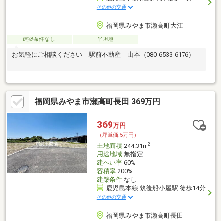
その他の交通
福岡県みやま市瀬高町大江
建築条件なし
平坦地
お気軽にご相談ください 駅前不動産 山本（080-6533-6176）
福岡県みやま市瀬高町長田 369万円
369
万円
（坪単価:5万円）
2
土地面積
244.31m
用途地域
無指定
建ぺい率
60%
容積率
200%
建築条件
なし
鹿児島本線 筑後船小屋駅 徒歩14分
その他の交通
福岡県みやま市瀬高町長田