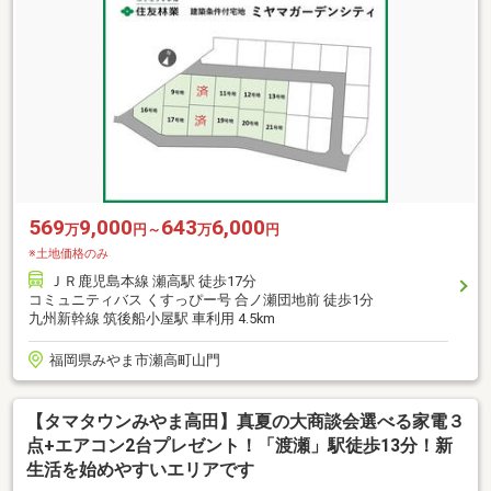
569
9,000
643
6,000
万
円～
万
円
※土地価格のみ
ＪＲ鹿児島本線 瀬高駅 徒歩17分
コミュニティバス くすっぴー号 合ノ瀬団地前 徒歩1分
九州新幹線 筑後船小屋駅 車利用 4.5km
福岡県みやま市瀬高町山門
【タマタウンみやま高田】真夏の大商談会選べる家電３
点+エアコン2台プレゼント！「渡瀬」駅徒歩13分！新
生活を始めやすいエリアです