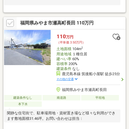
福岡県みやま市瀬高町長田 110万円
110
万円
（坪単価:3.50万円）
2
土地面積
104m
用途地域
１種住居
建ぺい率
60%
容積率
200%
建築条件
なし
鹿児島本線 筑後船小屋駅 徒歩25分
その他の交通
福岡県みやま市瀬高町長田
建築条件なし
南道路
平坦地
本下水
閑静な住宅街で、駐車場用地・資材置き場など様々な利用ができ
ます敷地面積31.46坪。お問い合わせは担当：