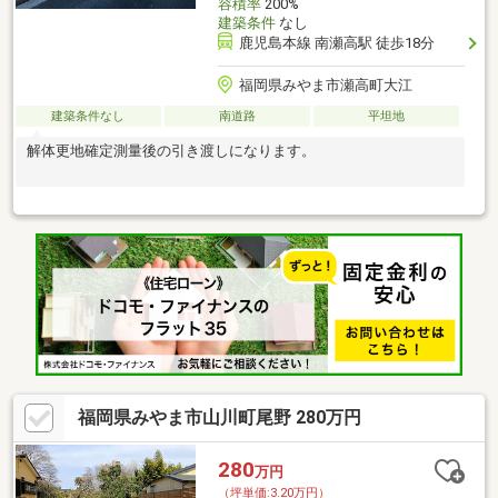
容積率
200%
建築条件
なし
鹿児島本線 南瀬高駅 徒歩18分
福岡県みやま市瀬高町大江
建築条件なし
南道路
平坦地
解体更地確定測量後の引き渡しになります。
福岡県みやま市山川町尾野 280万円
280
万円
（坪単価:3.20万円）