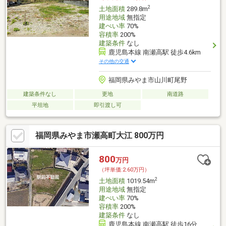
2
土地面積
289.8m
用途地域
無指定
建ぺい率
70%
容積率
200%
建築条件
なし
鹿児島本線 南瀬高駅 徒歩4.6km
その他の交通
福岡県みやま市山川町尾野
建築条件なし
更地
南道路
平坦地
即引渡し可
福岡県みやま市瀬高町大江 800万円
800
万円
（坪単価:2.60万円）
2
土地面積
1019.54m
用途地域
無指定
建ぺい率
70%
容積率
200%
建築条件
なし
鹿児島本線 南瀬高駅 徒歩16分