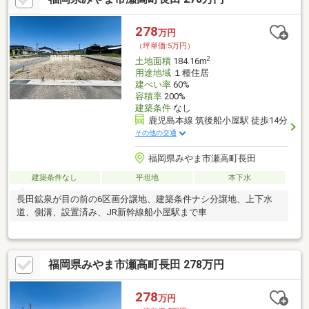
278
万円
（坪単価:5万円）
2
土地面積
184.16m
用途地域
１種住居
建ぺい率
60%
容積率
200%
建築条件
なし
鹿児島本線 筑後船小屋駅 徒歩14分
その他の交通
福岡県みやま市瀬高町長田
建築条件なし
平坦地
本下水
長田鉱泉が目の前の6区画分譲地、建築条件ナシ分譲地、上下水
道、側溝、設置済み、JR新幹線船小屋駅まで車
福岡県みやま市瀬高町長田 278万円
278
万円