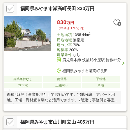
福岡県みやま市瀬高町長田 830万円
830
万円
（坪単価:1.97万円）
2
土地面積
1398.44m
用途地域
無指定
建ぺい率
70%
容積率
200%
建築条件
なし
鹿児島本線 筑後船小屋駅 徒歩32分
福岡県みやま市瀬高町長田
建築条件なし
南道路
平坦地
本下水
上物有り
角地
面積423坪！事業用地としてお勧めです。宅地分譲、アパート用
地、工場、資材置き場など活用できます。2階建て事務所と客室
10棟あります。建物を見て頂き事務所等で利用したい建物あれば
お申し付け下さい・
福岡県みやま市山川町立山 405万円