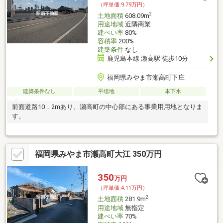
（坪単価:9.79万円）
2
土地面積
608.09m
用途地域
近隣商業
建ぺい率
80%
容積率
200%
建築条件
なし
鹿児島本線 瀬高駅 徒歩10分
福岡県みやま市瀬高町下庄
建築条件なし
平坦地
本下水
前面道路10．2mあり、瀬高町の中心部にある事業用用地となりま
す。
福岡県みやま市瀬高町大江 350万円
350
万円
（坪単価:4.11万円）
2
土地面積
281.9m
用途地域
無指定
建ぺい率
70%