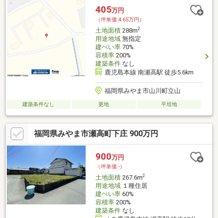
405
万円
（坪単価:4.65万円）
2
土地面積
288m
用途地域
無指定
建ぺい率
70%
容積率
200%
建築条件
なし
鹿児島本線 南瀬高駅 徒歩5.6km
福岡県みやま市山川町立山
建築条件なし
更地
平坦地
福岡県みやま市瀬高町下庄 900万円
900
万円
（坪単価:-）
2
土地面積
267.6m
用途地域
１種住居
建ぺい率
60%
容積率
200%
建築条件
なし