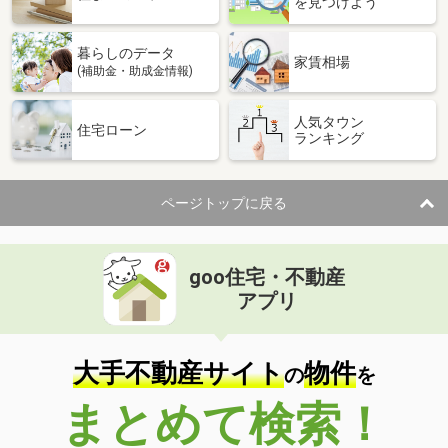
を見つけよう
暮らしのデータ
家賃相場
(補助金・助成金情報)
人気タウン
住宅ローン
ランキング
ページトップに戻る
goo住宅・不動産
アプリ
大手不動産サイト
物件
の
を
まとめて検索！