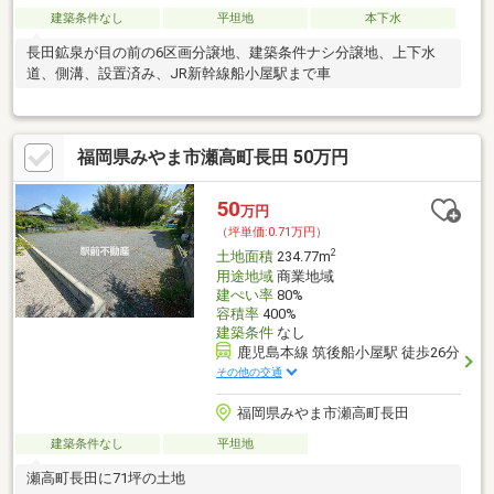
建築条件なし
平坦地
本下水
長田鉱泉が目の前の6区画分譲地、建築条件ナシ分譲地、上下水
道、側溝、設置済み、JR新幹線船小屋駅まで車
福岡県みやま市瀬高町長田 50万円
50
万円
（坪単価:0.71万円）
2
土地面積
234.77m
用途地域
商業地域
建ぺい率
80%
容積率
400%
建築条件
なし
鹿児島本線 筑後船小屋駅 徒歩26分
その他の交通
福岡県みやま市瀬高町長田
建築条件なし
平坦地
瀬高町長田に71坪の土地