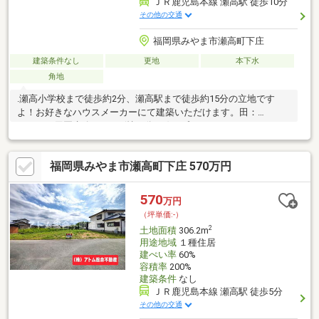
ＪＲ鹿児島本線 瀬高駅 徒歩10分
その他の交通
福岡県みやま市瀬高町下庄
建築条件なし
更地
本下水
角地
.瀬高小学校まで徒歩約2分、瀬高駅まで徒歩約15分の立地です
よ！お好きなハウスメーカーにて建築いただけます。田：
266m2、用悪水路：15m2(持ち分1/9)、プロパンガス。
□□━━━━━━━━━━━━━━━━━━━━━営業時間 10時～
16時（休：水曜日、第2、3火曜日） この時間帯はお電話でのお問
福岡県みやま市瀬高町下庄 570万円
い合わせがスムーズにご案内できます。右下の電話ボタンをタッ
チ！もしくはお気軽にお電話ください ＞＞＞0120-210-
393━━━━━━━━━━━━━━━━━━━━━━□□
570
万円
（坪単価:-）
2
土地面積
306.2m
用途地域
１種住居
建ぺい率
60%
容積率
200%
建築条件
なし
ＪＲ鹿児島本線 瀬高駅 徒歩5分
その他の交通