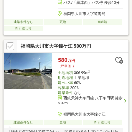
バス/「黒津西」バス停 停歩10分
福岡県大川市大字道海島
建築条件なし
更地
南道路
即引渡し可
福岡県大川市大字鐘ケ江 580万円
580
万円
（坪単価:-）
2
土地面積
306.99m
用途地域
工業地域
建ぺい率
60%
容積率
200%
建築条件
なし
西鉄天神大牟田線 八丁牟田駅 徒歩
6.9km
福岡県大川市大字鐘ケ江
建築条件なし
更地
即引渡し可
「好きな住宅会社で建てたい」「間取りや暮らし方にこだわりた