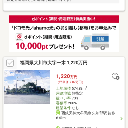
福岡県大川市大字一木 1,220万円
1,220
万円
（坪単価:7.02万円）
2
土地面積
574.83m
用途地域
無指定
建ぺい率
70%
容積率
200%
建築条件
なし
西鉄天神大牟田線 矢加部駅 徒歩
6.6km