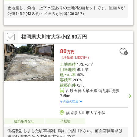
更地渡し、角地、上下水道ありの土地2区画セットです。区画Ａが
公簿145？(43.8坪)・区画Ｂが公簿106.35？(
福岡県大川市大字小保 80万円
80
万円
（坪単価:1.53万円）
2
土地面積
173.76m
用途地域
準工業
建ぺい率
60%
容積率
200%
建築条件
なし
西鉄天神大牟田線 蒲池駅 徒歩
7.5km
その他の交通
福岡県大川市大字小保
建築条件なし
平坦地
価格改訂しました駐車場利用等にご活用下さい。前面南側道路は
法定外道路のため建物再建築不可です。