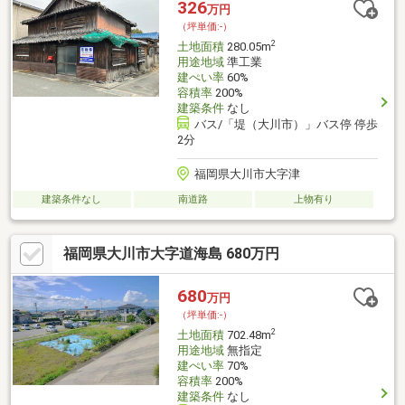
326
万円
（坪単価:-）
2
土地面積
280.05m
用途地域
準工業
建ぺい率
60%
容積率
200%
建築条件
なし
バス/「堤（大川市）」バス停 停歩
2分
福岡県大川市大字津
建築条件なし
南道路
上物有り
福岡県大川市大字道海島 680万円
680
万円
（坪単価:-）
2
土地面積
702.48m
用途地域
無指定
建ぺい率
70%
容積率
200%
建築条件
なし