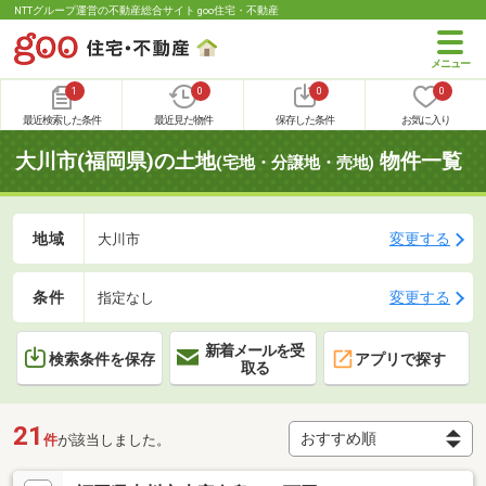
NTTグループ運営の不動産総合サイト goo住宅・不動産
1
0
0
0
最近検索した条件
最近見た物件
保存した条件
お気に入り
大川市(福岡県)の土地
物件一覧
(宅地・分譲地・売地)
地域
変更する
大川市
条件
変更する
指定なし
新着メールを受
検索条件を保存
アプリで探す
取る
21
件
が該当しました。