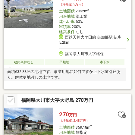
（坪単価:5万円）
2
土地面積
2092m
用途地域
準工業
建ぺい率
60%
容積率
200%
建築条件
なし
西鉄天神大牟田線 矢加部駅 徒歩
5.2km
福岡県大川市大字幡保
建築条件なし
平坦地
本下水
面積632.83坪の宅地です。事業用地に如何ですか上下水道引込あ
り。解体更地渡しの土地です。
福岡県大川市大字大野島 270万円
270
万円
（坪単価:2.48万円）
2
土地面積
359.18m
用途地域
無指定