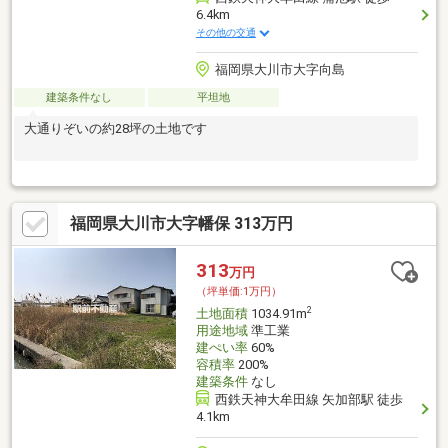
6.4km
その他の交通
福岡県大川市大字向島
建築条件なし
平坦地
大通りぞいの約28坪の土地です
福岡県大川市大字幡保 313万円
313
万円
（坪単価:1万円）
2
土地面積
1034.91m
用途地域
準工業
建ぺい率
60%
容積率
200%
建築条件
なし
西鉄天神大牟田線 矢加部駅 徒歩
4.1km