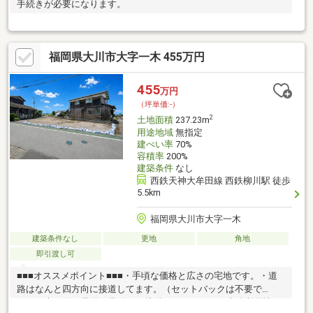
手続きが必要になります。
福岡県大川市大字一木 455万円
455
万円
（坪単価:-）
2
土地面積
237.23m
用途地域
無指定
建ぺい率
70%
容積率
200%
建築条件
なし
西鉄天神大牟田線 西鉄柳川駅 徒歩
5.5km
福岡県大川市大字一木
建築条件なし
更地
角地
即引渡し可
■■■オススメポイント■■■・手頃な価格と広さの宅地です。・道
路はなんと四方向に接道してます。（セットバックは不要で
す）・南西側は県道18号線にも接道してますので、事務所用地な