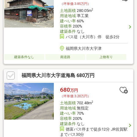
（坪単価:3.85万円）
2
土地面積
280.05m
用途地域
準工業
建ぺい率
60%
容積率
200%
建築条件
なし
バス堤（大川市）停 徒歩2分
福岡県大川市大字津
建築条件なし
南道路
上物有り
福岡県大川市大字道海島 680万円
680
万円
（坪単価:3.20万円）
2
土地面積
702.48m
用途地域
無指定
建ぺい率
70%
容積率
200%
建築条件
なし
徳富バス停まで徒歩12分 JR佐賀駅
までバス30分