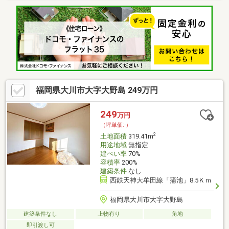
自分たちらしく進めたい方におすすめの新築用地です。□ 三又小
学校まで約650m（徒歩約9分）□ 大川鐘ヶ江郵便局まで徒歩約1分
□ 清力保育園まで徒歩圏内□ セブン-イレブン 大川鐘ヶ江店まで約
300m（徒歩約4分）□ 西鉄天神大牟田線「大溝」駅まで車約12分
（約6.9km）
福岡県大川市大字大野島 249万円
249
万円
（坪単価:-）
2
土地面積
319.41m
用途地域
無指定
建ぺい率
70%
容積率
200%
建築条件
なし
西鉄天神大牟田線「蒲池」8.5Ｋｍ
福岡県大川市大字大野島
建築条件なし
上物有り
角地
即引渡し可