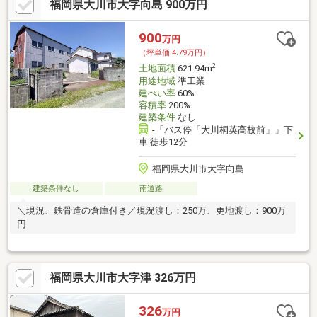
福岡県大川市大字向島 900万円
900
万円
（坪単価:4.79万円）
2
土地面積
621.94m
用途地域
準工業
建ぺい率
60%
容積率
200%
建築条件
なし
-「バス停「大川桐英高校前」」下
車 徒歩12分
福岡県大川市大字向島
建築条件なし
南道路
＼現況、鉄骨造の倉庫付き／現況渡し：250万、更地渡し：900万
円
福岡県大川市大字津 326万円
326
万円