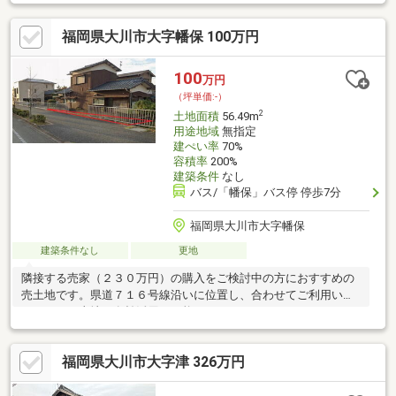
どにもオススメ♪※道路について・北東側公道 法第42条1項1号道
路・南西側公道 県道18号線・南東側公道 法外道路 ※セットバ
福岡県大川市大字幡保 100万円
ック不要・北側公道 法外道路 ※セットバック不要※本物件敷地
内より西側隣接地の給水管が分岐してますが、解消してお引渡し
します。
100
万円
（坪単価:-）
2
土地面積
56.49m
用途地域
無指定
建ぺい率
70%
容積率
200%
建築条件
なし
バス/「幡保」バス停 停歩7分
福岡県大川市大字幡保
建築条件なし
更地
隣接する売家（２３０万円）の購入をご検討中の方におすすめの
売土地です。県道７１６号線沿いに位置し、合わせてご利用いた
だくことで土地の有効活用が可能です。
福岡県大川市大字津 326万円