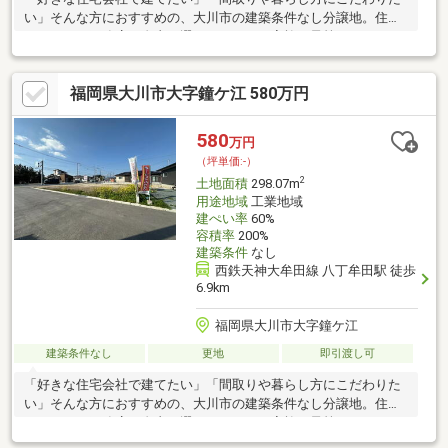
い」そんな方におすすめの、大川市の建築条件なし分譲地。住宅
メーカーや工務店を自由に選べるため、ご家族の予算やライフス
タイルに合わせた新築計画が可能です。土地探しと家づくりを、
自分たちらしく進めたい方におすすめの新築用地です。□ 三又小
福岡県大川市大字鐘ケ江 580万円
学校まで約650m（徒歩約9分）□ 大川鐘ヶ江郵便局まで徒歩約1分
□ 清力保育園まで徒歩圏内□ セブン-イレブン 大川鐘ヶ江店まで約
300m（徒歩約4分）□ 西鉄天神大牟田線「大溝」駅まで車約12分
580
万円
（約6.9km）
（坪単価:-）
2
土地面積
298.07m
用途地域
工業地域
建ぺい率
60%
容積率
200%
建築条件
なし
西鉄天神大牟田線 八丁牟田駅 徒歩
6.9km
福岡県大川市大字鐘ケ江
建築条件なし
更地
即引渡し可
「好きな住宅会社で建てたい」「間取りや暮らし方にこだわりた
い」そんな方におすすめの、大川市の建築条件なし分譲地。住宅
メーカーや工務店を自由に選べるため、ご家族の予算やライフス
タイルに合わせた新築計画が可能です。土地探しと家づくりを、