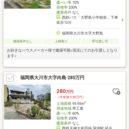
建ぺい率
70%
容積率
200%
建築条件
なし
西鉄バス「大野島小学校前」下車
徒歩12分
福岡県大川市大字大野島
建築条件なし
上物有り
即引渡し可
お好きなハウスメーカー様で建築可能♪現況にてのお引渡しとなり
ます♪
福岡県大川市大字向島 280万円
280
万円
（坪単価:9.86万円）
2
土地面積
93.93m
用途地域
準工業
建ぺい率
60%
容積率
200%
建築条件
なし
西鉄天神大牟田線 蒲池駅 徒歩