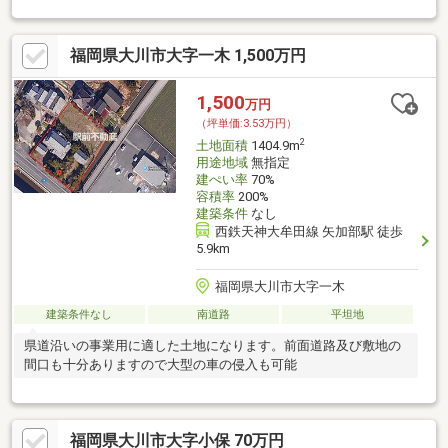
福岡県大川市大字一木 1,500万円
1,500
万円
（坪単価:3.53万円）
2
土地面積
1404.9m
用途地域
無指定
建ぺい率
70%
容積率
200%
建築条件
なし
西鉄天神大牟田線 矢加部駅 徒歩
5.9km
福岡県大川市大字一木
建築条件なし
南道路
平坦地
県道沿いの事業用に適した土地になります。前面道路及び敷地の
間口も十分ありますので大型の車の侵入も可能
福岡県大川市大字小保 70万円