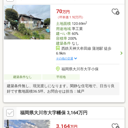
70
万円
（坪単価:1.92万円）
2
土地面積
120.69m
用途地域
準工業
建ぺい率
60%
容積率
200%
建築条件
なし
西鉄天神大牟田線 蒲池駅 徒歩
6.9km
その他の交通
福岡県大川市大字小保
建築条件なし
平坦地
建築条件無し、現況渡しになります。閑静な住宅地で、日当り良
好です敷地面積36.5坪。お問合せは担当：城戸
福岡県大川市大字幡保 3,164万円
3,164
万円