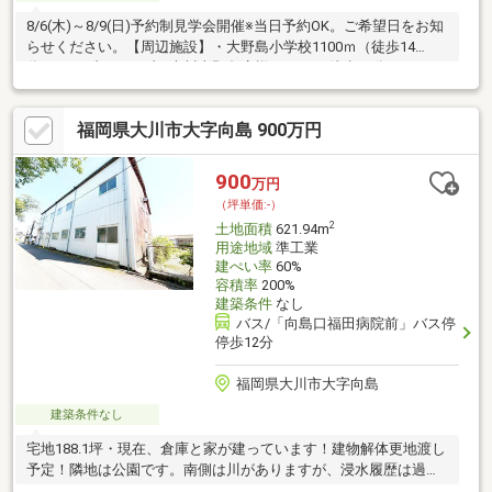
8/6(木)～8/9(日)予約制見学会開催※当日予約OK。ご希望日をお知
らせください。【周辺施設】・大野島小学校1100ｍ（徒歩14
分）・セブンイレブン大川大野島店様1200ｍ（徒歩15分）・アス
タラビスタ大川店様1900ｍ（徒歩24分）【おすすめポイント】・
返済額や融資可能額など、お客様のご希望にあわせてご提案。住
福岡県大川市大字向島 900万円
宅ローンが初めての方でもお気軽にご相談ください。・お好きな
ハウスメーカー・工務店にておうちを建てられます。※自社売主
土地につき随時ご見学可能です。お電話またはカチタスHPよりお
900
万円
気軽にお問い合わせください。
（坪単価:-）
2
土地面積
621.94m
用途地域
準工業
建ぺい率
60%
容積率
200%
建築条件
なし
バス/「向島口福田病院前」バス停
停歩12分
福岡県大川市大字向島
建築条件なし
宅地188.1坪・現在、倉庫と家が建っています！建物解体更地渡し
予定！隣地は公園です。南側は川がありますが、浸水履歴は過去
にありません。