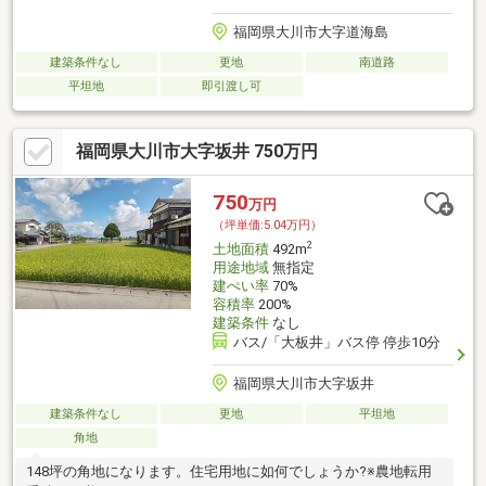
福岡県大川市大字道海島
建築条件なし
更地
南道路
平坦地
即引渡し可
福岡県大川市大字坂井 750万円
750
万円
（坪単価:5.04万円）
2
土地面積
492m
用途地域
無指定
建ぺい率
70%
容積率
200%
建築条件
なし
バス/「大板井」バス停 停歩10分
福岡県大川市大字坂井
建築条件なし
更地
平坦地
角地
148坪の角地になります。住宅用地に如何でしょうか?※農地転用