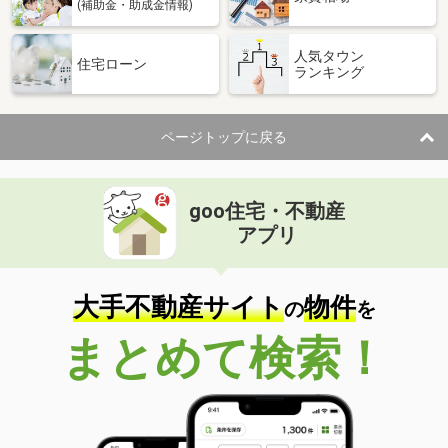
(補助金・助成金情報)
人気タウン
住宅ローン
ランキング
ページトップに戻る
goo住宅・不動産
アプリ
大手不動産サイト
物件
の
を
まとめて検索！