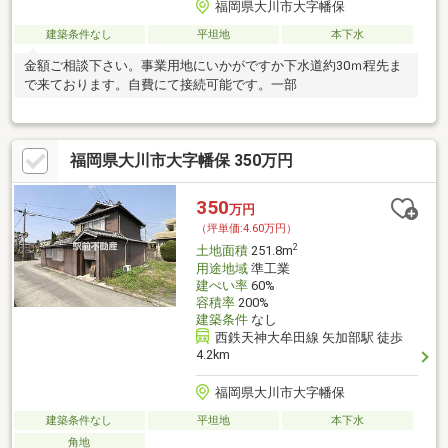
福岡県大川市大字幡保
建築条件なし
平坦地
本下水
金額ご相談下さい。事業用地にいかがですか下水道約30ｍ程先ま
で来ております。自費にて接続可能です。一部
福岡県大川市大字幡保 350万円
350
万円
（坪単価:4.60万円）
2
土地面積
251.8m
用途地域
準工業
建ぺい率
60%
容積率
200%
建築条件
なし
西鉄天神大牟田線 矢加部駅 徒歩
4.2km
福岡県大川市大字幡保
建築条件なし
平坦地
本下水
角地