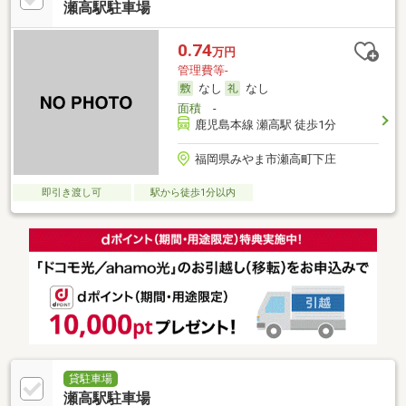
瀬高駅駐車場
0.74
万円
管理費等-
なし
なし
面積
-
鹿児島本線 瀬高駅 徒歩1分
福岡県みやま市瀬高町下庄
即引き渡し可
駅から徒歩1分以内
貸駐車場
瀬高駅駐車場