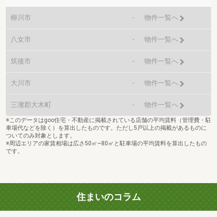
柳川市
-
物件一覧へ
八女市
-
物件一覧へ
筑後市
-
物件一覧へ
大川市
-
物件一覧へ
三潴郡大木町
-
物件一覧へ
※このデータはgoo住宅・不動産に掲載されている店舗の平均賃料（管理費・駐
車場代などを除く）を算出したものです。ただし5戸以上の掲載があるものに
ついてのみ対象とします。
※周辺エリアの家賃相場は広さ50㎡~80㎡と駐車場の平均賃料を算出したもの
です。
住まいのコラム