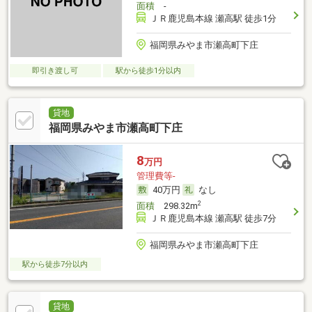
面積
-
ＪＲ鹿児島本線 瀬高駅 徒歩1分
福岡県みやま市瀬高町下庄
即引き渡し可
駅から徒歩1分以内
貸地
福岡県みやま市瀬高町下庄
8
万円
管理費等-
40万円
なし
2
面積
298.32m
ＪＲ鹿児島本線 瀬高駅 徒歩7分
福岡県みやま市瀬高町下庄
駅から徒歩7分以内
貸地