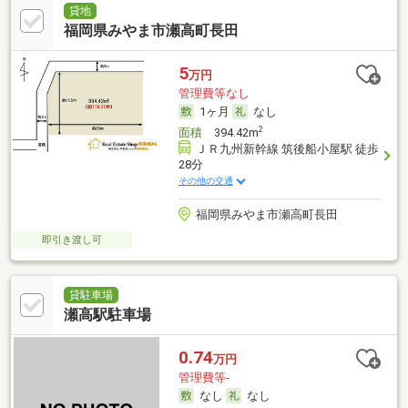
貸地
福岡県みやま市瀬高町長田
5
万円
管理費等なし
1ヶ月
なし
2
面積
394.42m
ＪＲ九州新幹線 筑後船小屋駅 徒歩
28分
その他の交通
福岡県みやま市瀬高町長田
即引き渡し可
貸駐車場
瀬高駅駐車場
0.74
万円
管理費等-
なし
なし