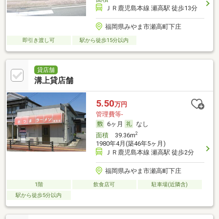
ＪＲ鹿児島本線 瀬高駅 徒歩13分
福岡県みやま市瀬高町下庄
即引き渡し可
駅から徒歩15分以内
貸店舗
溝上貸店舗
5.50
万円
管理費等-
6ヶ月
なし
2
面積
39.36m
1980年4月(築46年5ヶ月)
ＪＲ鹿児島本線 瀬高駅 徒歩2分
福岡県みやま市瀬高町下庄
1階
飲食店可
駐車場(近隣含)
駅から徒歩5分以内