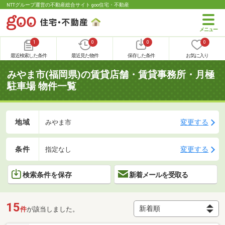
NTTグループ運営の不動産総合サイト goo住宅・不動産
1
0
0
0
最近検索した条件
最近見た物件
保存した条件
お気に入り
みやま市(福岡県)の賃貸店舗・賃貸事務所・月極
駐車場 物件一覧
地域
変更する
みやま市
条件
変更する
指定なし
検索条件を保存
新着メールを受取る
15
件
が該当しました。