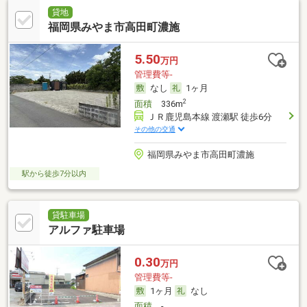
貸地
福岡県みやま市高田町濃施
5.50
万円
管理費等-
なし
1ヶ月
2
面積
336m
ＪＲ鹿児島本線 渡瀬駅 徒歩6分
その他の交通
福岡県みやま市高田町濃施
駅から徒歩7分以内
貸駐車場
アルファ駐車場
0.30
万円
管理費等-
1ヶ月
なし
面積
-