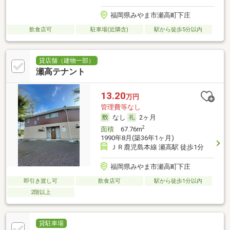
福岡県みやま市瀬高町下庄
飲食店可
駐車場(近隣含)
駅から徒歩5分以内
貸店舗（建物一部）
瀬高テナント
13.20
万円
管理費等なし
なし
2ヶ月
2
面積
67.76m
1990年8月(築36年1ヶ月)
ＪＲ鹿児島本線 瀬高駅 徒歩1分
福岡県みやま市瀬高町下庄
即引き渡し可
飲食店可
駅から徒歩1分以内
2階以上
貸駐車場