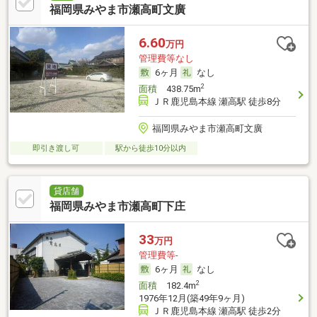
福岡県みやま市瀬高町文廣
6.60
万円
管理費等なし
6ヶ月
なし
2
面積
438.75m
ＪＲ鹿児島本線 瀬高駅 徒歩8分
福岡県みやま市瀬高町文廣
即引き渡し可
駅から徒歩10分以内
貸店舗
福岡県みやま市瀬高町下庄
33
万円
管理費等-
6ヶ月
なし
2
面積
182.4m
1976年12月(築49年9ヶ月)
ＪＲ鹿児島本線 瀬高駅 徒歩2分