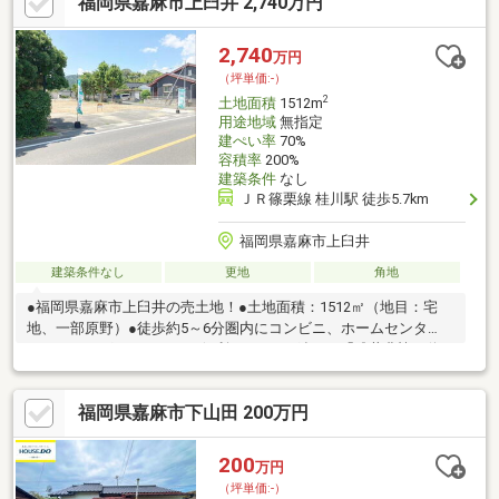
福岡県嘉麻市上臼井 2,740万円
式会社 TEL：092-624-0039）
2,740
万円
（坪単価:-）
2
土地面積
1512m
用途地域
無指定
建ぺい率
70%
容積率
200%
建築条件
なし
ＪＲ篠栗線 桂川駅 徒歩5.7km
福岡県嘉麻市上臼井
建築条件なし
更地
角地
●福岡県嘉麻市上臼井の売土地！●土地面積：1512㎡（地目：宅
地、一部原野）●徒歩約5～6分圏内にコンビニ、ホームセンタ
ー、ドラッグストアがあり便利です！●西鉄バス「碓井農協」停
まで徒歩約2分（約130ｍ）！●JR篠栗線「桂川」駅まで車で約12
分！〇ぜひお気軽にお問い合わせください！（エイチ・マリー株
福岡県嘉麻市下山田 200万円
式会社 TEL：092-624-0039）
200
万円
（坪単価:-）