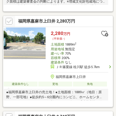
ク面積は建築審査会の判断によります。※埋蔵文化財包蔵地につ
いて、現時点では包蔵地外（未調査）です。 工事等の場合には
相談が必要となります。●嘉麻市鴨生の古家付き土地《解体更地
渡し！》●土地面積：379.08㎡（約114.67坪）●現況木造平屋建て
福岡県嘉麻市上臼井 2,280万円
の古家有り！●約1km圏内にスーパー、コンビニ、ドラックスト
ア、銀行、郵便局等有り！●JR後藤寺線「下鴨生」駅まで車で約5
分！●西鉄バス「鴨生口第一」停まで徒歩約8分！〇ぜひお気軽に
2,280
万円
お問い合わせください！（エイチ・マリー株式会社 TEL：092-
（坪単価:-）
624-0039）
2
土地面積
1889m
用途地域
無指定
建ぺい率
70%
容積率
200%
建築条件
なし
ＪＲ篠栗線 桂川駅 徒歩5.7km
福岡県嘉麻市上臼井
建築条件なし
更地
角地
●福岡県嘉麻市上臼井の売土地！●土地面積：1889㎡（地目：原
野、一部宅地）●徒歩約5～6分圏内にコンビニ、ホームセンタ
ー、ドラッグストアがあり便利です！●西鉄バス「碓井農協」停
まで徒歩約2分（約130ｍ）！●JR篠栗線「桂川」駅まで車で約12
分！〇ぜひお気軽にお問い合わせください！（エイチ・マリー株