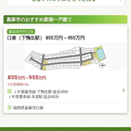
嘉麻市のおすすめ新築一戸建て
建築条件付土地
口春（下鴨生駅） 855万円～955万円
855
955
万円～
万円
※土地価格のみ
ＪＲ後藤寺線 下鴨生駅 徒歩29分
ＪＲ筑豊本線 天道駅 徒歩62分
福岡県嘉麻市口春