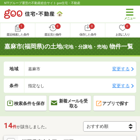
NTTグループ運営の不動産総合サイト goo住宅・不動産
1
0
0
0
最近検索した条件
最近見た物件
保存した条件
お気に入り
嘉麻市(福岡県)の土地
物件一覧
(宅地・分譲地・売地)
地域
変更する
嘉麻市
条件
変更する
指定なし
新着メールを受
検索条件を保存
アプリで探す
取る
14
件
が該当しました。