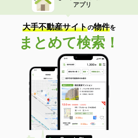
アプリ
大手不動産サイト
物件
の
を
まとめて検索！