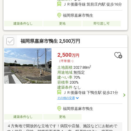
ＪＲ後藤寺線 筑前庄内駅 徒歩16分
福岡県嘉麻市鴨生
建築条件なし
更地
即引渡し可
福岡県嘉麻市鴨生 2,500万円
2,500
万円
（坪単価:-）
2
土地面積
2027.88m
用途地域
無指定
建ぺい率
70%
容積率
200%
建築条件
なし
ＪＲ後藤寺線 下鴨生駅 徒歩21分
その他の交通
福岡県嘉麻市鴨生
建築条件なし
更地
４方角地で開放的な立地です！病院や店舗、施設などにお勧めで