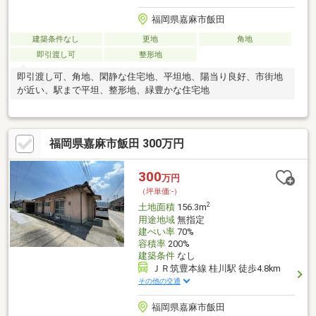
福岡県嘉麻市飯田
建築条件なし
更地
角地
即引渡し可
整形地
即引渡し可、角地、閑静な住宅地、平坦地、陽当り良好、市街地
が近い、駅まで平坦、整形地、緑豊かな住宅地
福岡県嘉麻市飯田 300万円
300
万円
（坪単価:-）
2
土地面積
156.3m
用途地域
無指定
建ぺい率
70%
容積率
200%
建築条件
なし
ＪＲ筑豊本線 桂川駅 徒歩4.8km
その他の交通
福岡県嘉麻市飯田