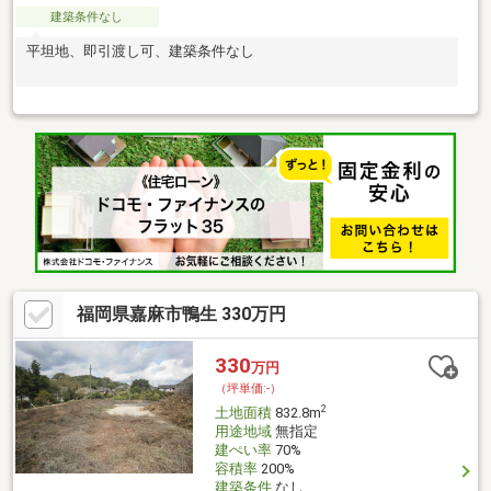
建築条件なし
平坦地、即引渡し可、建築条件なし
福岡県嘉麻市鴨生 330万円
330
万円
（坪単価:-）
2
土地面積
832.8m
用途地域
無指定
建ぺい率
70%
容積率
200%
建築条件
なし