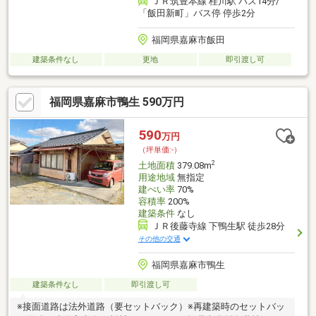
ＪＲ筑豊本線 桂川駅 バス14分/
「飯田新町」バス停 停歩2分
福岡県嘉麻市飯田
建築条件なし
更地
即引渡し可
福岡県嘉麻市鴨生 590万円
590
万円
（坪単価:-）
2
土地面積
379.08m
用途地域
無指定
建ぺい率
70%
容積率
200%
建築条件
なし
ＪＲ後藤寺線 下鴨生駅 徒歩28分
その他の交通
福岡県嘉麻市鴨生
建築条件なし
即引渡し可
※接面道路は法外道路（要セットバック）※再建築時のセットバッ