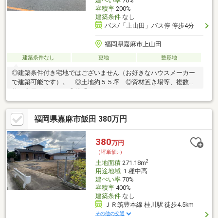
建ぺい率
70%
容積率
200%
建築条件
なし
バス/「上山田」バス停 停歩4分
福岡県嘉麻市上山田
建築条件なし
更地
整形地
◎建築条件付き宅地ではございません（お好きなハウスメーカー
で建築可能です）。 ◎土地約５５坪 ◎資材置き場等、複数目
的で利用可能です。◎地番：1592-13、1592-10
福岡県嘉麻市飯田 380万円
380
万円
（坪単価:-）
2
土地面積
271.18m
用途地域
１種中高
建ぺい率
70%
容積率
400%
建築条件
なし
ＪＲ筑豊本線 桂川駅 徒歩4.5km
その他の交通