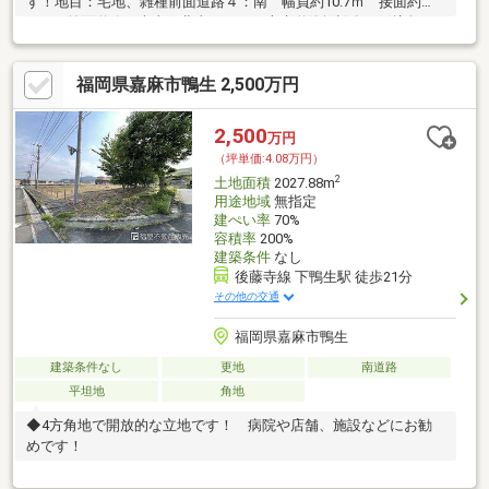
す！地目：宅地、雑種前面道路４：南 幅員約10.7ｍ 接面約
20.0ｍ前面道路（南東、北東、西）に上水道管埋設有。引込無。
福岡県嘉麻市鴨生 2,500万円
2,500
万円
（坪単価:4.08万円）
2
土地面積
2027.88m
用途地域
無指定
建ぺい率
70%
容積率
200%
建築条件
なし
後藤寺線 下鴨生駅 徒歩21分
その他の交通
福岡県嘉麻市鴨生
建築条件なし
更地
南道路
平坦地
角地
◆4方角地で開放的な立地です！ 病院や店舗、施設などにお勧
めです！