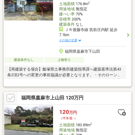
2
土地面積
176.8m
用途地域
無指定
建ぺい率
70%
容積率
200%
建築条件
なし
ＪＲ後藤寺線 筑前庄内駅 徒歩
7.1km
その他の交通
福岡県嘉麻市下山田
建築条件なし
上物有り
【再建築する場合】飯塚県土事務所建築指導課へ建築基準法第43
条2項2号への変更の事前協議が必要となります。・そのローンは
本当にお得ですか？他社と比較しお得をサポート！・価格や諸費
用等のお悩みもご相談に乗ります・当日や夜間もご案内可能！お
仕事帰りにご内覧出来ます・お客様のペースに合わせてしっかり
福岡県嘉麻市上山田 120万円
サポート！ハウスドゥ博多の森にお任せください
120
万円
（坪単価:-）
2
土地面積
183.89m
用途地域
無指定