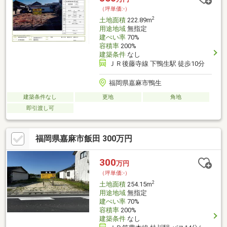
（坪単価:-）
2
土地面積
222.89m
用途地域
無指定
建ぺい率
70%
容積率
200%
建築条件
なし
ＪＲ後藤寺線 下鴨生駅 徒歩10分
福岡県嘉麻市鴨生
建築条件なし
更地
角地
即引渡し可
福岡県嘉麻市飯田 300万円
300
万円
（坪単価:-）
2
土地面積
254.15m
用途地域
無指定
建ぺい率
70%
容積率
200%
建築条件
なし