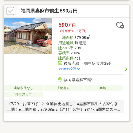
福岡県嘉麻市鴨生 590万円
590
万円
（坪単価:5.15万円）
2
土地面積
379.08m
用途地域
無指定
建ぺい率
70%
容積率
200%
建築条件
なし
後藤寺線 下鴨生駅 徒歩28分
その他の交通
福岡県嘉麻市鴨生
建築条件なし
上物有り
角地
即引渡し可
《7/29～お値下げ！》☆解体更地渡し！●嘉麻市鴨生の古家付き
土地！●土地面積：379.08ｍ2（約114.67坪）●約1km圏内にスーパ
ー、銀行、郵便局等有り！●「鴨生口第一」バス停まで徒歩約8
分！