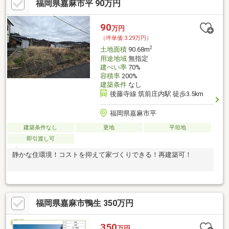
福岡県嘉麻市平 90万円
90
万円
（坪単価:3.29万円）
2
土地面積
90.68m
用途地域
無指定
建ぺい率
70%
容積率
200%
建築条件
なし
後藤寺線 筑前庄内駅 徒歩3.5km
福岡県嘉麻市平
建築条件なし
更地
平坦地
即引渡し可
静かな住環境！コストを抑えて家づくりできる！再建築可！
福岡県嘉麻市鴨生 350万円
350
万円