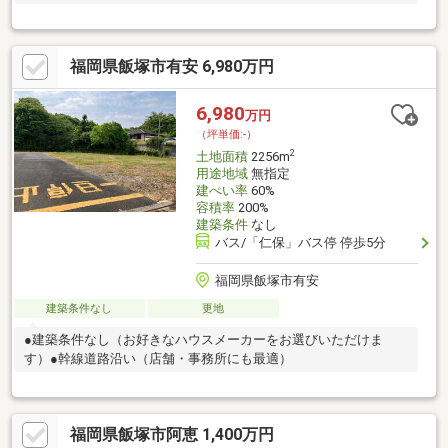
福岡県飯塚市有安 6,980万円
6,980
万円
（坪単価:-）
2
土地面積
2256m
用途地域
無指定
建ぺい率
60%
容積率
200%
建築条件
なし
バス/「仁保」バス停 停歩5分
福岡県飯塚市有安
建築条件なし
更地
●建築条件なし（お好きなハウスメーカーをお選びいただけま
す）●幹線道路沿い（店舗・事務所にも最適）
福岡県飯塚市阿恵 1,400万円