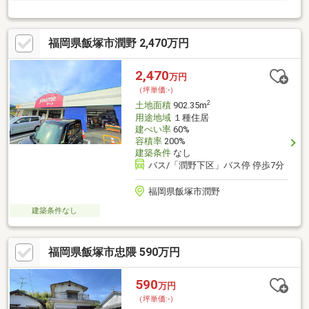
福岡県飯塚市潤野 2,470万円
2,470
万円
（坪単価:-）
2
土地面積
902.35m
用途地域
１種住居
建ぺい率
60%
容積率
200%
建築条件
なし
バス/「潤野下区」バス停 停歩7分
福岡県飯塚市潤野
建築条件なし
福岡県飯塚市忠隈 590万円
590
万円
（坪単価:-）