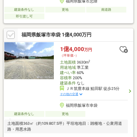
福岡県飯塚市忠隈
建築条件なし
更地
南道路
即引渡し可
福岡県飯塚市幸袋 1億4,000万円
1億4,000
万円
（坪単価:-）
2
土地面積
3630m
用途地域
準工業
建ぺい率
60%
容積率
200%
建築条件
なし
ＪＲ筑豊本線 鯰田駅 徒歩25分
その他の交通
福岡県飯塚市幸袋
建築条件なし
更地
土地面積363㎡（約109.807.5坪）平坦地地目：雑種地・公衆用道
路・用悪水路