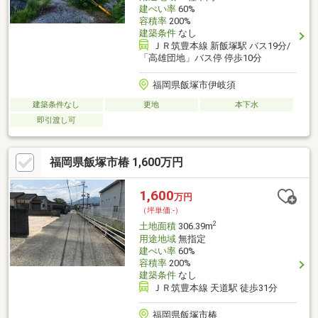
建ぺい率
60%
容積率
200%
建築条件
なし
ＪＲ筑豊本線 新飯塚駅 バス19分/
「高雄団地」バス停 停歩10分
福岡県飯塚市伊岐須
建築条件なし
更地
本下水
即引渡し可
福岡県飯塚市椿 1,600万円
1,600
万円
（坪単価:-）
2
土地面積
306.39m
用途地域
無指定
建ぺい率
60%
容積率
200%
建築条件
なし
ＪＲ筑豊本線 天道駅 徒歩31分
福岡県飯塚市椿