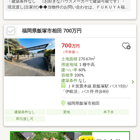
・建築条件なし （お好きなハウスメーカーで建築可能です）・
現況渡し(古家付)◆◆当物件のお問い合わせは、ＦＵＫＵＹＡ福
岡中央店までお願い致します◆◆ＦＵＫＵＹＡ福岡中央店は、地
下鉄七隈線「渡辺通」駅まで徒歩４分、サニー渡辺通店の向かい
です。お電話、メール、ご来店も随時受付中です。お気軽に問い
福岡県飯塚市相田 700万円
合わせください。
700
万円
（坪単価:-）
2
土地面積
270.67m
用途地域
１種中高
建ぺい率
60%
容積率
200%
建築条件
なし
ＪＲ筑豊本線 新飯塚駅 バス15分/
「伊岐須」バス停 停歩8分
福岡県飯塚市相田
建築条件なし
更地
本下水
即引渡し可