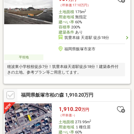
（坪単価:17.10万円）
2
土地面積
175m
用途地域
無指定
建ぺい率
60%
容積率
200%
建築条件
あり
筑豊本線 天道駅 徒歩18分
福岡県飯塚市楽市
平坦地
穂波東小学校校徒歩7分！筑豊本線天道駅徒歩18分！建築条件付
きの土地。参考プラン等ご用意してます。
福岡県飯塚市柏の森 1,910.20万円
1,910.20
万円
（坪単価:-）
2
土地面積
273.95m
用途地域
１種住居
建ぺい率
60%