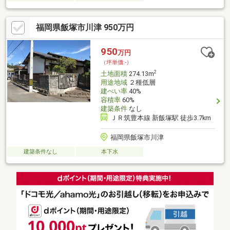
福岡県飯塚市川津 950万円
950
万円
（坪単価:-）
2
土地面積
274.13m
用途地域
２種低層
建ぺい率
40%
容積率
60%
建築条件
なし
ＪＲ筑豊本線 新飯塚駅 徒歩3.7km
福岡県飯塚市川津
建築条件なし
本下水