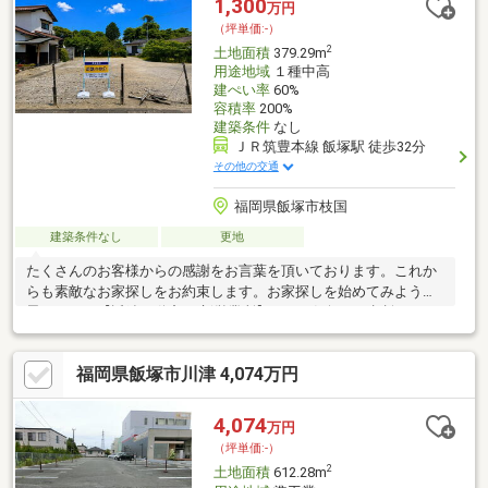
1,300
万円
（坪単価:-）
2
土地面積
379.29m
用途地域
１種中高
建ぺい率
60%
容積率
200%
建築条件
なし
ＪＲ筑豊本線 飯塚駅 徒歩32分
その他の交通
福岡県飯塚市枝国
建築条件なし
更地
たくさんのお客様からの感謝をお言葉を頂いております。これか
らも素敵なお家探しをお約束します。お家探しを始めてみようと
思われたら【近鉄不動産 西新営業所】までお気軽にご相談下さい
ませ。ご条件など何も決まっていなくても大丈夫です。まずはお
客様の【希望】や【理想】をお聞かせ下さい。安心安全で、必ず
福岡県飯塚市川津 4,074万円
【思い出に残る取引】をお約束致します。不動産のことなら、信
頼の近鉄グループ【近鉄不動産・佐藤】にお任せ下さい!!【資料請
求】又は【見学予約】ボタンをクリック又は近鉄不動産 千早営業
4,074
万円
所【フリーダイヤル:0800-111-0788】までお気軽にご連絡下さい
（坪単価:-）
ませ
2
土地面積
612.28m