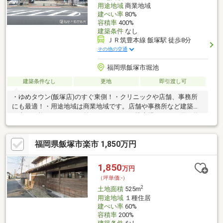
用途地域
商業地域
建ぺい率
80%
容積率
400%
建築条件
なし
ＪＲ筑豊本線 飯塚駅 徒歩8分
その他の交通
福岡県飯塚市堀池
建築条件なし
更地
即引渡し可
・ゆめタウン(飯塚店)のすぐ東側！・クリニックや店舗、事務所
にも最適！・用途地域は商業地域です。店舗や事務所など建築す
る事が可能です！・目の前はゆめタウンの駐車場です！お買い物
や映画などのお客様の往来が多い立地です！
福岡県飯塚市楽市 1,850万円
1,850
万円
（坪単価:-）
2
土地面積
525m
用途地域
１種住居
建ぺい率
60%
容積率
200%