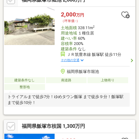
2,000
万円
（坪単価:-）
2
土地面積
328.11m
用途地域
１種住居
建ぺい率
60%
容積率
200%
建築条件
なし
ＪＲ筑豊本線 飯塚駅 徒歩11分
その他の交通
福岡県飯塚市堀池
建築条件なし
南道路
上物有り
整形地
トライアルまで徒歩7分！ゆめタウン飯塚 まで徒歩９分！飯塚駅
まで徒歩10分！
福岡県飯塚市枝国 1,300万円