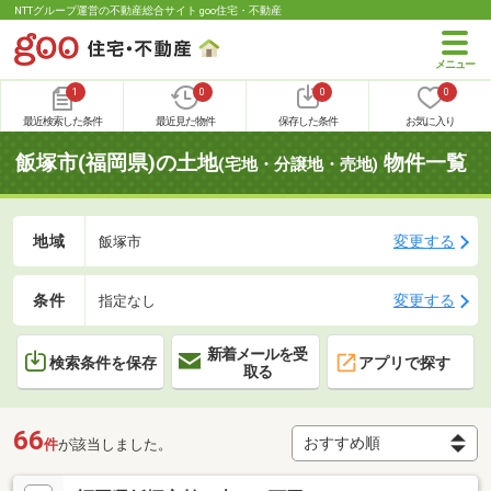
NTTグループ運営の不動産総合サイト goo住宅・不動産
1
0
0
0
最近検索した条件
最近見た物件
保存した条件
お気に入り
飯塚市(福岡県)の土地
物件一覧
(宅地・分譲地・売地)
地域
変更する
飯塚市
条件
変更する
指定なし
新着メールを受
検索条件を保存
アプリで探す
取る
66
件
が該当しました。