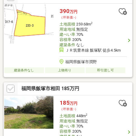
390
万円
（坪単価:-）
2
土地面積
259.68m
用途地域
無指定
建ぺい率
70%
容積率
200%
建築条件
なし
ＪＲ筑豊本線 飯塚駅 徒歩4.5km
福岡県飯塚市潤野
建築条件なし
上物有り
即引渡し可
福岡県飯塚市相田 185万円
185
万円
（坪単価:-）
2
土地面積
448m
用途地域
無指定
建ぺい率
70%
容積率
200%