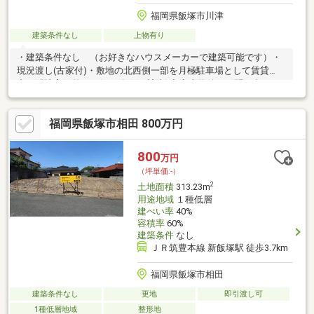
福岡県飯塚市川津
建築条件なし
上物有り
・建築条件なし （お好きなハウスメーカーで建築可能です）・
現況渡し(古家付)・敷地の北西側一部を月極駐車場として賃貸
中。隣地高低差あり(がけ条例に該当)◆◆当物件のお問い合わせ
は、ＦＵＫＵＹＡ福岡中央店までお願い致します◆◆ＦＵＫＵＹ
Ａ福岡中央店は、地下鉄七隈線「渡辺通」駅まで徒歩４分、サニ
福岡県飯塚市相田 800万円
ー渡辺通店の向かいです。お電話、メール、ご来店も随時受付中
です。お気軽に問い合わせください。
800
万円
（坪単価:-）
2
土地面積
313.23m
用途地域
１種低層
建ぺい率
40%
容積率
60%
建築条件
なし
ＪＲ筑豊本線 新飯塚駅 徒歩3.7km
福岡県飯塚市相田
建築条件なし
更地
即引渡し可
1種低層地域
整形地