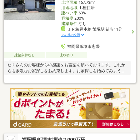
2
土地面積
157.73m
用途地域
１種住居
建ぺい率
60%
容積率
200%
建築条件
なし
ＪＲ筑豊本線 飯塚駅 徒歩11分
その他の交通
福岡県飯塚市忠隈
建築条件なし
上物有り
たくさんのお客様からの感謝をお言葉を頂いております。これか
らも素敵なお家探しをお約束します。お家探しを始めてみようと
思われたら【近鉄不動産 千早営業所】までお気軽にご相談下さい
ませ。ご条件など何も決まっていなくても大丈夫です。まずはお
客様の【希望】や【理想】をお聞かせ下さい。安心安全で、必ず
【思い出に残る取引】をお約束致します。不動産のことなら、信
頼の近鉄グループ【近鉄不動産・佐藤】にお任せ下さい!!【資料請
求】又は【見学予約】ボタンをクリック又は近鉄不動産 千早営業
所【フリーダイヤル:0800-111-0788】までお気軽にご連絡下さい
ませ
福岡県飯塚市堀池 2,000万円