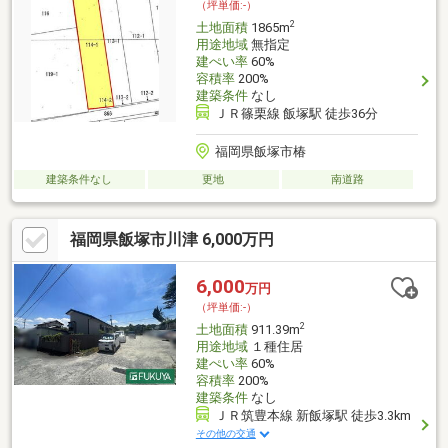
（坪単価:-）
2
土地面積
1865m
用途地域
無指定
建ぺい率
60%
容積率
200%
建築条件
なし
ＪＲ篠栗線 飯塚駅 徒歩36分
福岡県飯塚市椿
建築条件なし
更地
南道路
福岡県飯塚市川津 6,000万円
6,000
万円
（坪単価:-）
2
土地面積
911.39m
用途地域
１種住居
建ぺい率
60%
容積率
200%
建築条件
なし
ＪＲ筑豊本線 新飯塚駅 徒歩3.3km
その他の交通