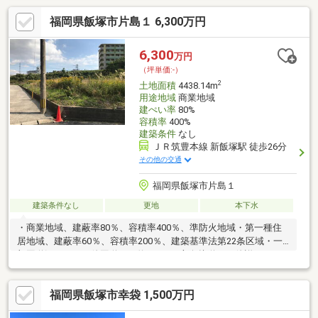
福岡県飯塚市片島１ 6,300万円
6,300
万円
（坪単価:-）
2
土地面積
4438.14m
用途地域
商業地域
建ぺい率
80%
容積率
400%
建築条件
なし
ＪＲ筑豊本線 新飯塚駅 徒歩26分
その他の交通
福岡県飯塚市片島１
建築条件なし
更地
本下水
・商業地域、建蔽率80％、容積率400％、準防火地域・第一種住
居地域、建蔽率60％、容積率200％、建築基準法第22条区域・一
部国道沿い、その他国道より約30ｍ・2方向接道その他詳細はお
気軽にお問い合わせください。
福岡県飯塚市幸袋 1,500万円