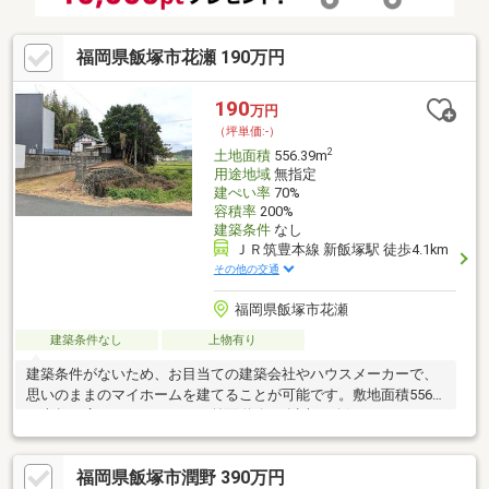
福岡県飯塚市花瀬 190万円
190
万円
（坪単価:-）
2
土地面積
556.39m
用途地域
無指定
建ぺい率
70%
容積率
200%
建築条件
なし
ＪＲ筑豊本線 新飯塚駅 徒歩4.1km
その他の交通
福岡県飯塚市花瀬
建築条件なし
上物有り
建築条件がないため、お目当ての建築会社やハウスメーカーで、
思いのままのマイホームを建てることが可能です。敷地面積556
平米超で広々としています！前面道路6m以上は確保しているので
車の出し入れもラクラクです。不動産情報も生活情報も詳しくご
案内可能です。不動産をお探しのあなたのお手伝いをさせてくだ
福岡県飯塚市潤野 390万円
さい。お問い合わせをお待ちしております。