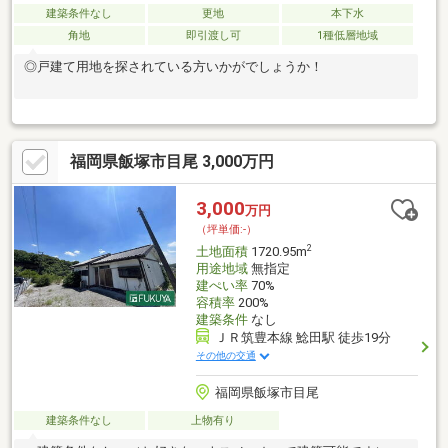
建築条件なし
更地
本下水
角地
即引渡し可
1種低層地域
◎戸建て用地を探されている方いかがでしょうか！
福岡県飯塚市目尾 3,000万円
3,000
万円
（坪単価:-）
2
土地面積
1720.95m
用途地域
無指定
建ぺい率
70%
容積率
200%
建築条件
なし
ＪＲ筑豊本線 鯰田駅 徒歩19分
その他の交通
福岡県飯塚市目尾
建築条件なし
上物有り