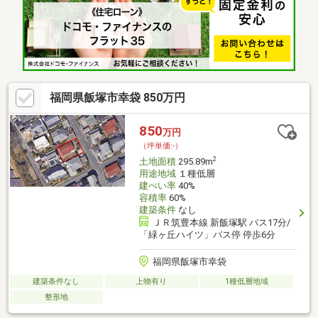
福岡県飯塚市幸袋 850万円
850
万円
（坪単価:-）
2
土地面積
295.89m
用途地域
１種低層
建ぺい率
40%
容積率
60%
建築条件
なし
ＪＲ筑豊本線 新飯塚駅 バス17分/
「緑ヶ丘ハイツ」バス停 停歩6分
福岡県飯塚市幸袋
建築条件なし
上物有り
1種低層地域
整形地