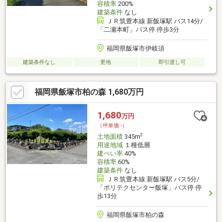
容積率
200%
建築条件
なし
ＪＲ筑豊本線 新飯塚駅 バス14分/
「二瀬本町」バス停 停歩3分
福岡県飯塚市伊岐須
建築条件なし
更地
即引渡し可
福岡県飯塚市柏の森 1,680万円
1,680
万円
（坪単価:-）
2
土地面積
345m
用途地域
１種低層
建ぺい率
40%
容積率
60%
建築条件
なし
ＪＲ筑豊本線 新飯塚駅 バス5分/
「ポリテクセンター飯塚」バス停 停
歩13分
福岡県飯塚市柏の森