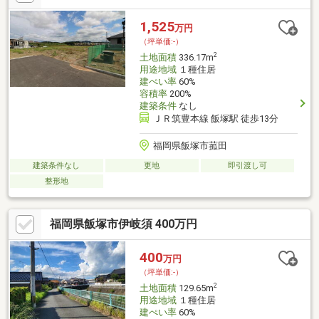
1,525
万円
（坪単価:-）
2
土地面積
336.17m
用途地域
１種住居
建ぺい率
60%
容積率
200%
建築条件
なし
ＪＲ筑豊本線 飯塚駅 徒歩13分
福岡県飯塚市菰田
建築条件なし
更地
即引渡し可
整形地
福岡県飯塚市伊岐須 400万円
400
万円
（坪単価:-）
2
土地面積
129.65m
用途地域
１種住居
建ぺい率
60%