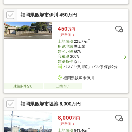
福岡県飯塚市伊川 450万円
450
万円
（坪単価:-）
2
土地面積
225.77m
用途地域
準工業
建ぺい率
60%
容積率
200%
建築条件
なし
バス/「伊川道」バス停 停歩2分
福岡県飯塚市伊川
建築条件なし
上物有り
福岡県飯塚市堀池 8,000万円
8,000
万円
（坪単価:-）
2
土地面積
841.46m