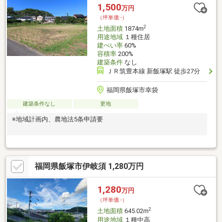
1,500
万円
（坪単価:-）
2
土地面積
1874m
用途地域
１種住居
建ぺい率
60%
容積率
200%
建築条件
なし
ＪＲ筑豊本線 新飯塚駅 徒歩27分
福岡県飯塚市幸袋
建築条件なし
更地
※地域計画内、農地法5条申請要
福岡県飯塚市伊岐須 1,280万円
1,280
万円
（坪単価:-）
2
土地面積
645.02m
用途地域
１種中高