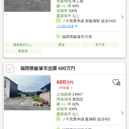
用途地域
準工業
建ぺい率
60%
容積率
200%
建築条件
なし
ＪＲ筑豊本線 新飯塚駅 徒歩34分
その他の交通
福岡県飯塚市川津
建築条件なし
更地
本下水
整形地
福岡県飯塚市忠隈 600万円
600
万円
（坪単価:-）
2
土地面積
249m
用途地域
無指定
建ぺい率
60%
容積率
200%
建築条件
なし
ＪＲ筑豊本線 飯塚駅 徒歩8分