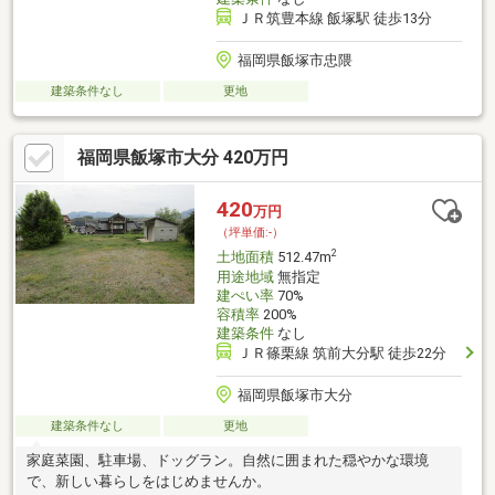
ＪＲ筑豊本線 飯塚駅 徒歩13分
福岡県飯塚市忠隈
建築条件なし
更地
福岡県飯塚市大分 420万円
420
万円
（坪単価:-）
2
土地面積
512.47m
用途地域
無指定
建ぺい率
70%
容積率
200%
建築条件
なし
ＪＲ篠栗線 筑前大分駅 徒歩22分
福岡県飯塚市大分
建築条件なし
更地
家庭菜園、駐車場、ドッグラン。自然に囲まれた穏やかな環境
で、新しい暮らしをはじめませんか。