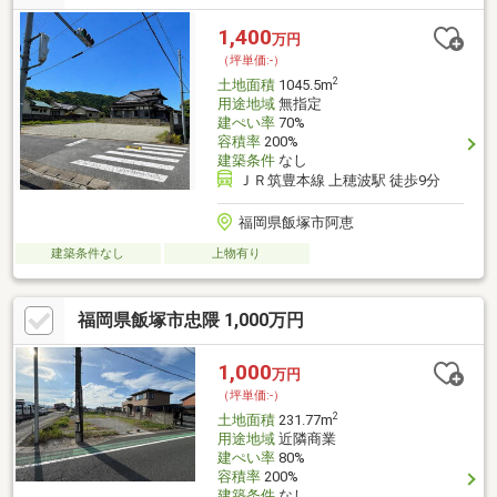
1,400
万円
（坪単価:-）
2
土地面積
1045.5m
用途地域
無指定
建ぺい率
70%
容積率
200%
建築条件
なし
ＪＲ筑豊本線 上穂波駅 徒歩9分
福岡県飯塚市阿恵
建築条件なし
上物有り
福岡県飯塚市忠隈 1,000万円
1,000
万円
（坪単価:-）
2
土地面積
231.77m
用途地域
近隣商業
建ぺい率
80%
容積率
200%
建築条件
なし