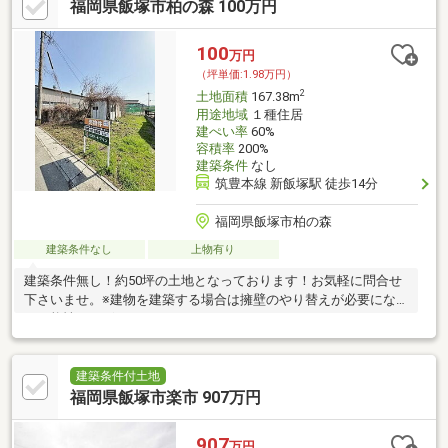
福岡県飯塚市柏の森 100万円
100
万円
（坪単価:1.98万円）
2
土地面積
167.38m
用途地域
１種住居
建ぺい率
60%
容積率
200%
建築条件
なし
筑豊本線 新飯塚駅 徒歩14分
福岡県飯塚市柏の森
建築条件なし
上物有り
建築条件無し！約50坪の土地となっております！お気軽に問合せ
下さいませ。※建物を建築する場合は擁壁のやり替えが必要にな
る可能性がございます。
建築条件付土地
福岡県飯塚市楽市 907万円
907
万円