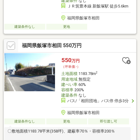
建築条件
なし
ＪＲ筑豊本線 新飯塚駅 徒歩5.6km
福岡県飯塚市相田
建築条件なし
更地
福岡県飯塚市相田 550万円
550
万円
（坪単価:-）
2
土地面積
1183.78m
用途地域
無指定
建ぺい率
60%
容積率
200%
建築条件
なし
バス/「相田団地」バス停 停歩3分
福岡県飯塚市相田
建築条件なし
更地
即引渡し可
〇敷地面積1183.78平米(358坪)、建蔽率70％・容積率200％