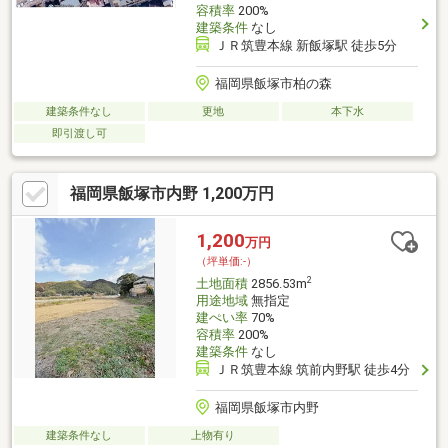
容積率
200%
建築条件
なし
ＪＲ筑豊本線 新飯塚駅 徒歩5分
福岡県飯塚市柏の森
建築条件なし
更地
本下水
即引渡し可
福岡県飯塚市内野 1,200万円
1,200
万円
（坪単価:-）
2
土地面積
2856.53m
用途地域
無指定
建ぺい率
70%
容積率
200%
建築条件
なし
ＪＲ筑豊本線 筑前内野駅 徒歩4分
福岡県飯塚市内野
建築条件なし
上物有り