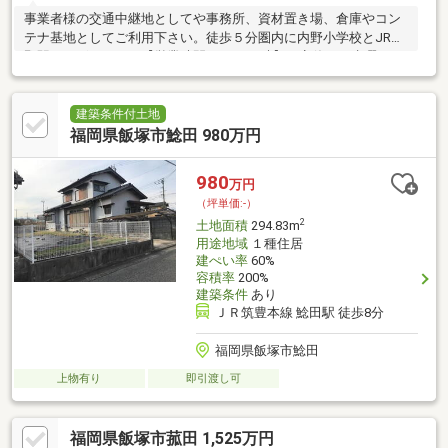
事業者様の交通中継地としてや事務所、資材置き場、倉庫やコン
テナ基地としてご利用下さい。徒歩５分圏内に内野小学校とJR内
野駅がございます。【営業時間 10～18時】（定休日：水曜日、
第２火曜日）この時間帯はお電話でのお問合せがスムーズにご案
内できます。右下の「電話で問い合わせ」ボタンをタッチ♪
建築条件付土地
福岡県飯塚市鯰田 980万円
980
万円
（坪単価:-）
2
土地面積
294.83m
用途地域
１種住居
建ぺい率
60%
容積率
200%
建築条件
あり
ＪＲ筑豊本線 鯰田駅 徒歩8分
福岡県飯塚市鯰田
上物有り
即引渡し可
福岡県飯塚市菰田 1,525万円