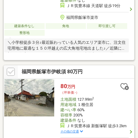
建築条件
なし
ＪＲ筑豊本線 天道駅 徒歩19分
福岡県飯塚市楽市
建築条件なし
角地
即引渡し可
整形地
＼小学校徒歩３分♪最近賑わっている人気のエリア楽市に、注文住
宅用地に最適な１５０坪越えの広大角地宅地出ました♪／近隣には
新しい住宅タウンやショッピングモールが建築中です♪お早めにお
問合せください♪
福岡県飯塚市伊岐須 80万円
80
万円
（坪単価:-）
2
土地面積
127.99m
用途地域
１種住居
建ぺい率
60%
容積率
200%
建築条件
なし
ＪＲ筑豊本線 新飯塚駅 徒歩3.2km
その他の交通