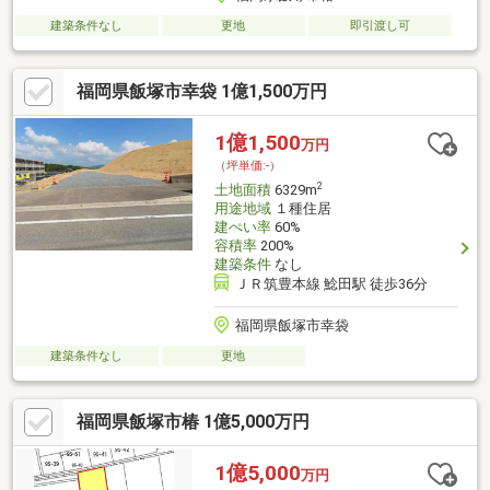
建築条件なし
更地
即引渡し可
福岡県飯塚市幸袋 1億1,500万円
1億1,500
万円
（坪単価:-）
2
土地面積
6329m
用途地域
１種住居
建ぺい率
60%
容積率
200%
建築条件
なし
ＪＲ筑豊本線 鯰田駅 徒歩36分
福岡県飯塚市幸袋
建築条件なし
更地
福岡県飯塚市椿 1億5,000万円
1億5,000
万円