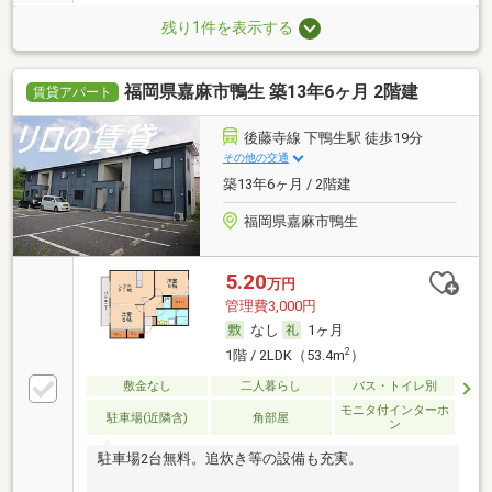
残り1件を表示する
福岡県嘉麻市鴨生 築13年6ヶ月 2階建
賃貸アパート
後藤寺線 下鴨生駅 徒歩19分
その他の交通
築13年6ヶ月 / 2階建
福岡県嘉麻市鴨生
5.20
万円
管理費3,000円
なし
1ヶ月
2
1階 / 2LDK（53.4m
）
敷金なし
二人暮らし
バス・トイレ別
モニタ付インターホ
駐車場(近隣含)
角部屋
ン
駐車場2台無料。追炊き等の設備も充実。