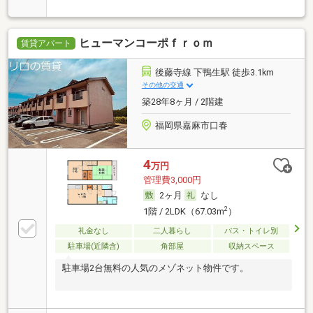
ヒューマンコーポｆｒｏｍ
賃貸アパート
後藤寺線 下鴨生駅 徒歩3.1km
その他の交通
築28年8ヶ月 / 2階建
福岡県嘉麻市口春
4
万円
管理費3,000円
2ヶ月
なし
2
1階 / 2LDK（67.03m
）
礼金なし
二人暮らし
バス・トイレ別
駐車場(近隣含)
角部屋
収納スペース
駐車場2台無料の人気のメゾネット物件です。