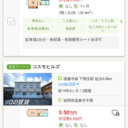
なし
1ヶ月
2
1階 / 2LDK（53.4m
）
敷金なし
二人暮らし
バス・トイレ別
モニタ付インターホ
駐車場(近隣含)
角部屋
ン
駐車場2台分・角部屋・初期費用カード決済可
コスモヒルズ
賃貸アパート
後藤寺線 下鴨生駅 徒歩6.0km
その他の交通
築19年6ヶ月 / 2階建
福岡県嘉麻市牛隈
3.50
万円
管理費4,500円
なし
なし