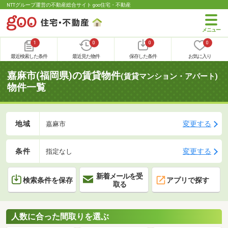
NTTグループ運営の不動産総合サイト goo住宅・不動産
1
0
0
0
最近検索した条件
最近見た物件
保存した条件
お気に入り
嘉麻市(福岡県)の賃貸物件
(賃貸マンション・アパート)
物件一覧
地域
変更する
嘉麻市
条件
変更する
指定なし
新着メールを受
検索条件を保存
アプリで探す
取る
人数に合った間取りを選ぶ