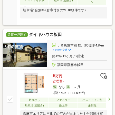
バス・トイレ別
駐車場(近隣含)
ン
駐車場1台無料♪倉庫付きの2LDK物件です♪
ダイキハウス飯田
賃貸一戸建て
ＪＲ筑豊本線 桂川駅 徒歩4.8km
その他の交通
築42年11ヶ月 / 2階建
福岡県嘉麻市飯田
6
万円
管理費-
なし
1ヶ月
2
2階 / 5DK（114.59m
）
敷金なし
ファミリー
バス・トイレ別
駐車場(近隣含)
最上階
角部屋
嘉麻市エリアに戸建ての空きが出ました！全部屋洋室