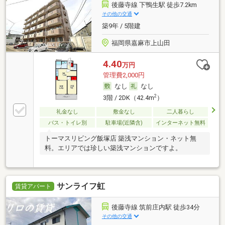
後藤寺線 下鴨生駅 徒歩7.2km
その他の交通
築9年 / 5階建
福岡県嘉麻市上山田
4.40
万円
管理費2,000円
なし
なし
2
3階 / 2DK（42.4m
）
礼金なし
敷金なし
二人暮らし
バス・トイレ別
駐車場(近隣含)
インターネット無料
トーマスリビング飯塚店 築浅マンション・ネット無
料。エリアでは珍しい築浅マンションですよ。
サンライフ虹
賃貸アパート
後藤寺線 筑前庄内駅 徒歩34分
その他の交通