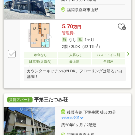
福岡県嘉麻市山野
5.70
万円
管理費-
なし
1ヶ月
2
2階 / 2LDK（52.17m
）
敷金なし
二人暮らし
バス・トイレ別
駐車場(近隣含)
最上階
角部屋
カウンターキッチンの2LDK。フローリングは明るい白
基調！
平第三たつみ荘
賃貸アパート
後藤寺線 下鴨生駅 徒歩33分
その他の交通
築28年8ヶ月 / 2階建