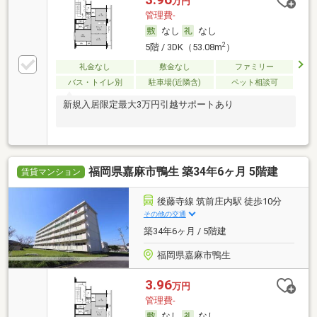
万円
管理費-
なし
なし
2
5階 / 3DK（53.08m
）
礼金なし
敷金なし
ファミリー
バス・トイレ別
駐車場(近隣含)
ペット相談可
新規入居限定最大3万円引越サポートあり
福岡県嘉麻市鴨生 築34年6ヶ月 5階建
賃貸マンション
後藤寺線 筑前庄内駅 徒歩10分
その他の交通
築34年6ヶ月 / 5階建
福岡県嘉麻市鴨生
3.96
万円
管理費-
なし
なし