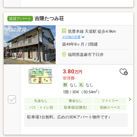
吉隈たつみ荘
賃貸アパート
筑豊本線 天道駅 徒歩4.9km
その他の交通
築49年8ヶ月 / 2階建
福岡県嘉麻市下臼井
3.80
万円
管理費-
なし
なし
2
1階 / 3DK（50.54m
）
礼金なし
敷金なし
ファミリー
バス・トイレ別
駐車場(近隣含)
収納スペース
駐車場1台無料。広めの3DKアパート物件です♪