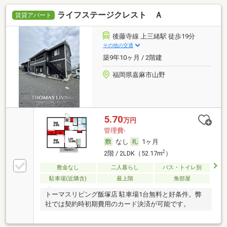
ライフステージクレスト Ａ
賃貸アパート
後藤寺線 上三緒駅 徒歩19分
その他の交通
築9年10ヶ月 / 2階建
福岡県嘉麻市山野
5.70
万円
管理費-
なし
1ヶ月
2
2階 / 2LDK（52.17m
）
敷金なし
二人暮らし
バス・トイレ別
駐車場(近隣含)
最上階
角部屋
トーマスリビング飯塚店 駐車場1台無料と好条件。弊
社では契約時初期費用のカード決済が可能です。