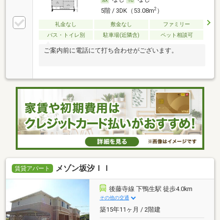
2
5階 / 3DK（53.08m
）
礼金なし
敷金なし
ファミリー
バス・トイレ別
駐車場(近隣含)
ペット相談可
ご案内前に電話にて打ち合わせがございます。
メゾン坂汐ＩＩ
賃貸アパート
後藤寺線 下鴨生駅 徒歩4.0km
その他の交通
築15年11ヶ月 / 2階建