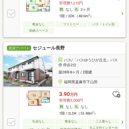
管理費1,210円
なし
2ヶ月
2
1階 / 3DK（48.6m
）
敷金なし
ファミリー
バス・トイレ別
収納スペース
セジュール長野
賃貸アパート
バス/「バスゆうひが丘北」バス
停 停歩2分
築28年8ヶ月 / 2階建
福岡県嘉麻市下山田
3.90
万円
管理費3,000円
なし
なし
2
1階 / 2LDK（53.48m
）
礼金なし
敷金なし
二人暮らし
モニタ付インターホ