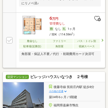
にリノベ済♪
6
万円
管理費なし
なし
1ヶ月
2
/ 5DK（114.59m
）
敷金なし
ファミリー
バス・トイレ別
駐車場(近隣含)
角部屋
収納スペース
角部屋・保証人不要／代行 ・初期費用カード決済可
ビレッジハウスいなつき ２号棟
賃貸マンション
後藤寺線 筑前庄内駅 徒歩8分
その他の交通
築34年6ヶ月 / 5階建
福岡県嘉麻市鴨生