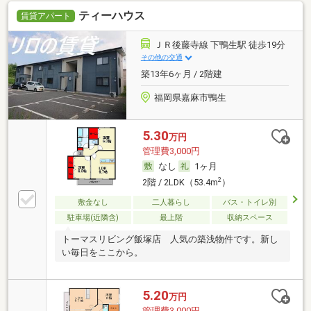
ティーハウス
賃貸アパート
ＪＲ後藤寺線 下鴨生駅 徒歩19分
その他の交通
築13年6ヶ月 / 2階建
福岡県嘉麻市鴨生
5.30
万円
管理費3,000円
なし
1ヶ月
2
2階 / 2LDK（53.4m
）
敷金なし
二人暮らし
バス・トイレ別
駐車場(近隣含)
最上階
収納スペース
トーマスリビング飯塚店 人気の築浅物件です。新し
い毎日をここから。
5.20
万円
管理費3,000円