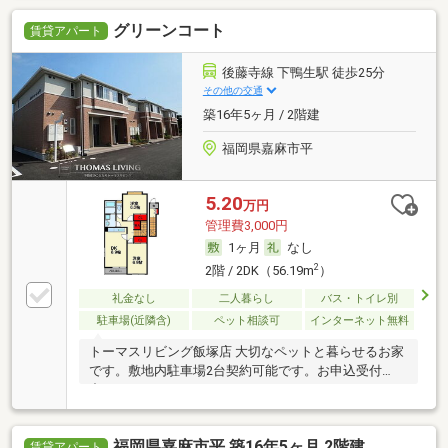
グリーンコート
賃貸アパート
後藤寺線 下鴨生駅 徒歩25分
その他の交通
築16年5ヶ月 / 2階建
福岡県嘉麻市平
5.20
万円
管理費3,000円
1ヶ月
なし
2
2階 / 2DK（56.19m
）
礼金なし
二人暮らし
バス・トイレ別
駐車場(近隣含)
ペット相談可
インターネット無料
トーマスリビング飯塚店 大切なペットと暮らせるお家
です。敷地内駐車場2台契約可能です。お申込受付
中。
福岡県嘉麻市平 築16年5ヶ月 2階建
賃貸アパート