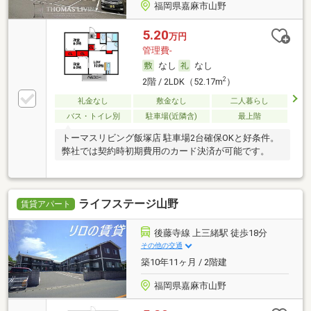
福岡県嘉麻市山野
5.20
万円
管理費-
なし
なし
2
2階 / 2LDK（52.17m
）
礼金なし
敷金なし
二人暮らし
バス・トイレ別
駐車場(近隣含)
最上階
トーマスリビング飯塚店 駐車場2台確保OKと好条件。
弊社では契約時初期費用のカード決済が可能です。
ライフステージ山野
賃貸アパート
後藤寺線 上三緒駅 徒歩18分
その他の交通
築10年11ヶ月 / 2階建
福岡県嘉麻市山野