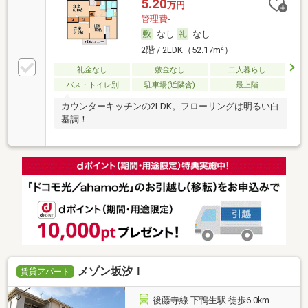
5.20
万円
管理費-
なし
なし
2
2階 / 2LDK（52.17m
）
礼金なし
敷金なし
二人暮らし
バス・トイレ別
駐車場(近隣含)
最上階
カウンターキッチンの2LDK。フローリングは明るい白
基調！
メゾン坂汐Ｉ
賃貸アパート
後藤寺線 下鴨生駅 徒歩6.0km