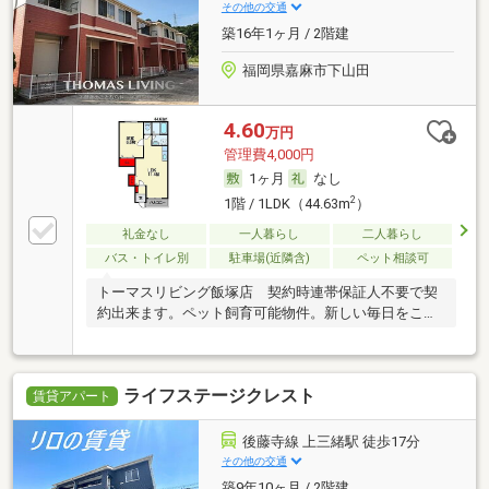
その他の交通
築16年1ヶ月 / 2階建
福岡県嘉麻市下山田
4.60
万円
管理費4,000円
1ヶ月
なし
2
1階 / 1LDK（44.63m
）
礼金なし
一人暮らし
二人暮らし
バス・トイレ別
駐車場(近隣含)
ペット相談可
トーマスリビング飯塚店 契約時連帯保証人不要で契
約出来ます。ペット飼育可能物件。新しい毎日をここ
から
ライフステージクレスト
賃貸アパート
後藤寺線 上三緒駅 徒歩17分
その他の交通
築9年10ヶ月 / 2階建