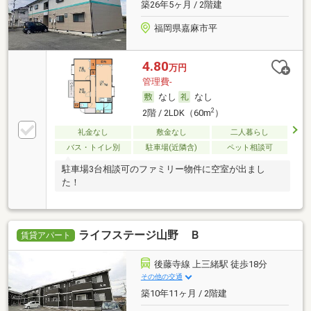
築26年5ヶ月 / 2階建
福岡県嘉麻市平
4.80
万円
管理費-
なし
なし
2
2階 / 2LDK（60m
）
礼金なし
敷金なし
二人暮らし
バス・トイレ別
駐車場(近隣含)
ペット相談可
駐車場3台相談可のファミリー物件に空室が出まし
た！
ライフステージ山野 Ｂ
賃貸アパート
後藤寺線 上三緒駅 徒歩18分
その他の交通
築10年11ヶ月 / 2階建