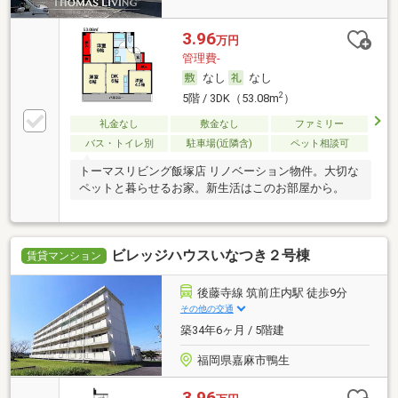
3.96
万円
管理費-
なし
なし
2
5階 / 3DK（53.08m
）
礼金なし
敷金なし
ファミリー
バス・トイレ別
駐車場(近隣含)
ペット相談可
トーマスリビング飯塚店 リノベーション物件。大切な
ペットと暮らせるお家。新生活はこのお部屋から。
ビレッジハウスいなつき２号棟
賃貸マンション
後藤寺線 筑前庄内駅 徒歩9分
その他の交通
築34年6ヶ月 / 5階建
福岡県嘉麻市鴨生
3.96