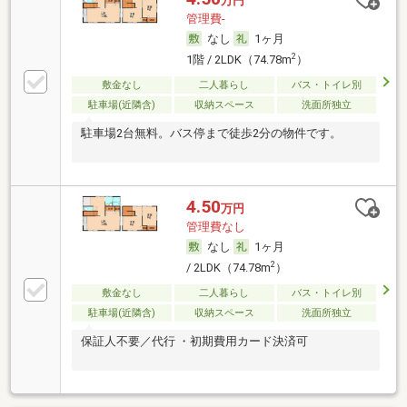
万円
管理費-
なし
1ヶ月
2
1階 / 2LDK（74.78m
）
敷金なし
二人暮らし
バス・トイレ別
駐車場(近隣含)
収納スペース
洗面所独立
駐車場2台無料。バス停まで徒歩2分の物件です。
4.50
万円
管理費なし
なし
1ヶ月
2
/ 2LDK（74.78m
）
敷金なし
二人暮らし
バス・トイレ別
駐車場(近隣含)
収納スペース
洗面所独立
保証人不要／代行 ・初期費用カード決済可