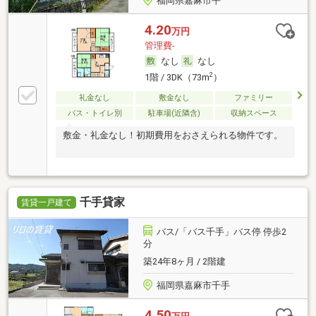
福岡県嘉麻市平
4.20
万円
管理費-
なし
なし
2
1階 / 3DK（73m
）
礼金なし
敷金なし
ファミリー
バス・トイレ別
駐車場(近隣含)
収納スペース
敷金・礼金なし！初期費用をおさえられる物件です。
千手貸家
賃貸一戸建て
バス/「バス千手」バス停 停歩2
分
築24年8ヶ月 / 2階建
福岡県嘉麻市千手
4.50