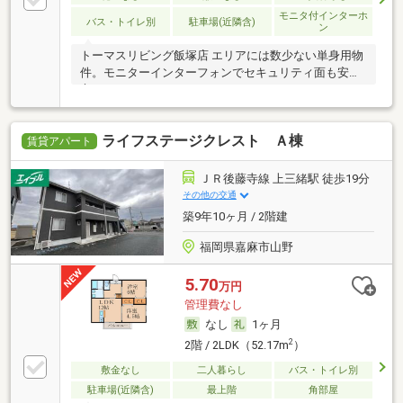
モニタ付インターホ
バス・トイレ別
駐車場(近隣含)
ン
トーマスリビング飯塚店 エリアには数少ない単身用物
件。モニターインターフォンでセキュリティ面も安
心。
ライフステージクレスト Ａ棟
賃貸アパート
ＪＲ後藤寺線 上三緒駅 徒歩19分
その他の交通
築9年10ヶ月 / 2階建
福岡県嘉麻市山野
5.70
万円
管理費なし
なし
1ヶ月
2
2階 / 2LDK（52.17m
）
敷金なし
二人暮らし
バス・トイレ別
駐車場(近隣含)
最上階
角部屋