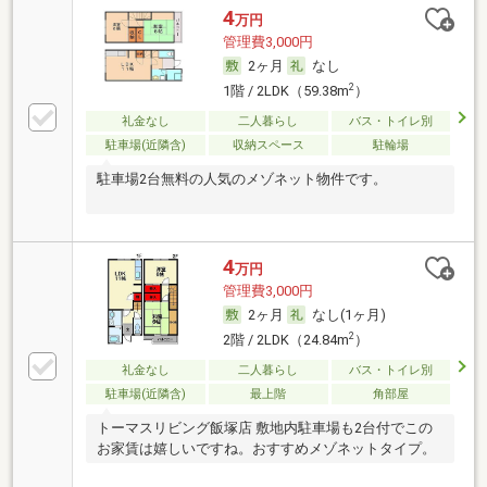
4
万円
管理費3,000円
2ヶ月
なし
2
1階 / 2LDK（59.38m
）
礼金なし
二人暮らし
バス・トイレ別
駐車場(近隣含)
収納スペース
駐輪場
駐車場2台無料の人気のメゾネット物件です。
4
万円
管理費3,000円
2ヶ月
なし(1ヶ月)
2
2階 / 2LDK（24.84m
）
礼金なし
二人暮らし
バス・トイレ別
駐車場(近隣含)
最上階
角部屋
トーマスリビング飯塚店 敷地内駐車場も2台付でこの
お家賃は嬉しいですね。おすすめメゾネットタイプ。