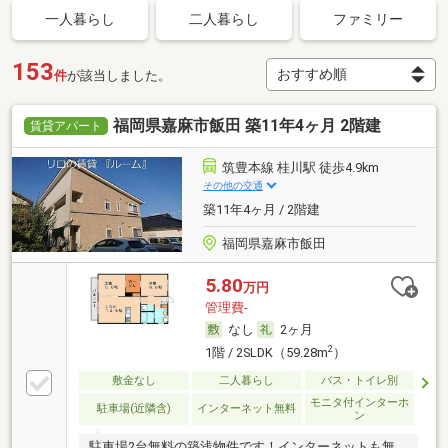
一人暮らし
二人暮らし
ファミリー
153
件
が該当しました。
福岡県嘉麻市飯田 築11年4ヶ月 2階建
賃貸アパート
筑豊本線 桂川駅 徒歩4.9km
その他の交通
築11年4ヶ月 / 2階建
福岡県嘉麻市飯田
5.80
万円
管理費-
なし
2ヶ月
2
1階 / 2SLDK（59.28m
）
敷金なし
二人暮らし
バス・トイレ別
モニタ付インターホ
駐車場(近隣含)
インターネット無料
ン
駐車場2台無料の築浅物件です！インターネットも無