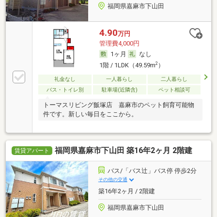
福岡県嘉麻市下山田
4.90
万円
管理費4,000円
1ヶ月
なし
2
1階 / 1LDK（49.59m
）
礼金なし
一人暮らし
二人暮らし
バス・トイレ別
駐車場(近隣含)
ペット相談可
トーマスリビング飯塚店 嘉麻市のペット飼育可能物
件です。新しい毎日をここから。
福岡県嘉麻市下山田 築16年2ヶ月 2階建
賃貸アパート
バス/「バス辻」バス停 停歩2分
その他の交通
築16年2ヶ月 / 2階建
福岡県嘉麻市下山田