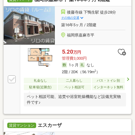
後藤寺線 下鴨生駅 徒歩28分
その他の交通
築16年5ヶ月 / 2階建
福岡県嘉麻市平
5.20
万円
管理費3,000円
1ヶ月
なし
2
2階 / 2DK（56.19m
）
礼金なし
二人暮らし
バス・トイレ別
駐車場(近隣含)
ペット相談可
インターネット無料
ペット相談可能、追焚や浴室乾燥機能など設備充実物
件です♪
エスカーザ
賃貸マンション