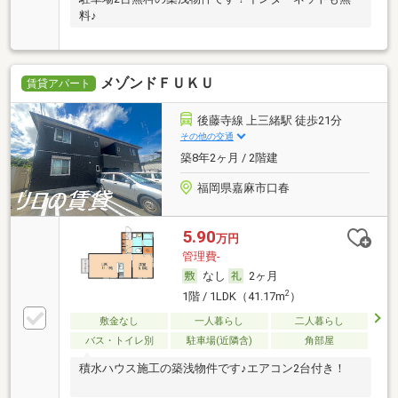
料♪
メゾンドＦＵＫＵ
賃貸アパート
後藤寺線 上三緒駅 徒歩21分
その他の交通
築8年2ヶ月 / 2階建
福岡県嘉麻市口春
5.90
万円
管理費-
なし
2ヶ月
2
1階 / 1LDK（41.17m
）
敷金なし
一人暮らし
二人暮らし
バス・トイレ別
駐車場(近隣含)
角部屋
積水ハウス施工の築浅物件です♪エアコン2台付き！