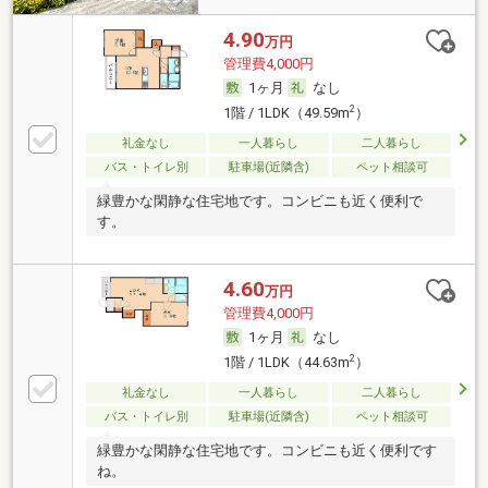
4.90
万円
管理費4,000円
1ヶ月
なし
2
1階 / 1LDK（49.59m
）
礼金なし
一人暮らし
二人暮らし
バス・トイレ別
駐車場(近隣含)
ペット相談可
緑豊かな閑静な住宅地です。コンビニも近く便利で
す。
4.60
万円
管理費4,000円
1ヶ月
なし
2
1階 / 1LDK（44.63m
）
礼金なし
一人暮らし
二人暮らし
バス・トイレ別
駐車場(近隣含)
ペット相談可
緑豊かな閑静な住宅地です。コンビニも近く便利です
ね。