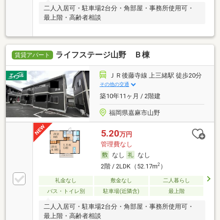
二人入居可・駐車場2台分・角部屋・事務所使用可・
最上階・高齢者相談
ライフステージ山野 Ｂ棟
賃貸アパート
ＪＲ後藤寺線 上三緒駅 徒歩20分
その他の交通
築10年11ヶ月 / 2階建
福岡県嘉麻市山野
5.20
万円
管理費なし
なし
なし
2
2階 / 2LDK（52.17m
）
礼金なし
敷金なし
二人暮らし
バス・トイレ別
駐車場(近隣含)
最上階
二人入居可・駐車場2台分・角部屋・事務所使用可・
最上階・高齢者相談