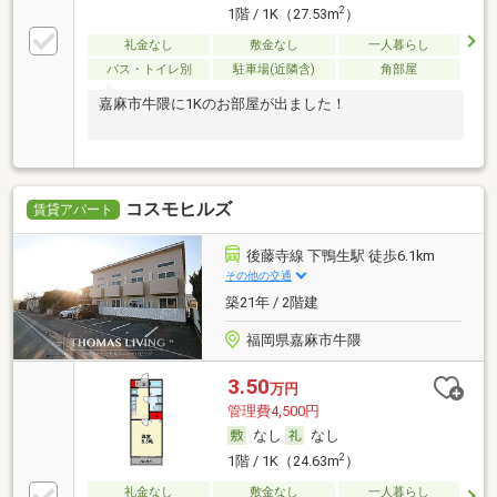
2
1階 / 1K（27.53m
）
礼金なし
敷金なし
一人暮らし
バス・トイレ別
駐車場(近隣含)
角部屋
嘉麻市牛隈に1Kのお部屋が出ました！
コスモヒルズ
賃貸アパート
後藤寺線 下鴨生駅 徒歩6.1km
その他の交通
築21年 / 2階建
福岡県嘉麻市牛隈
3.50
万円
管理費4,500円
なし
なし
2
1階 / 1K（24.63m
）
礼金なし
敷金なし
一人暮らし