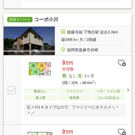
コーポ小川
賃貸アパート
後藤寺線 下鴨生駅 徒歩3.2km
築38年4ヶ月 / 2階建
福岡県嘉麻市岩崎
3
万円
管理費-
なし
2ヶ月
2
2階 / 3DK（48.6m
）
敷金なし
ファミリー
バス・トイレ別
最上階
角部屋
コンロ2口以上
広々3ＤＫタイプなので、ファミリーにオススメ＼＾
＾／
3
万円