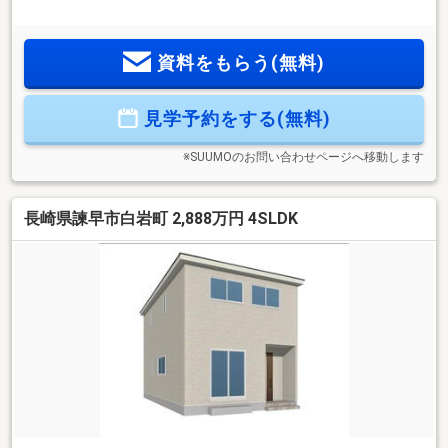
を設置。またオール電化で火を使わず安心安全です。お気軽
にお問い合わせください！＜売主・事業主＞タマホーム株式
会社［建設業許可番号］国土交通大臣許可（特-5）第19013号
資料をもらう(無料)
（般-5）第19013号［宅建業免許番号］国土交通大臣（5）第
6857号＜交通アクセス＞●島原鉄道バス「愛野駅前」バス停ま
で徒歩6分●島原鉄道 愛野駅まで徒歩9分＜備考＞※周辺環境
見学予約をする(無料)
の距離については経度緯度を用いて計測したものであり、全
て概算の距離になっております
※SUUMOのお問い合わせページへ移動します
長崎県諫早市白岩町 2,888万円 4SLDK