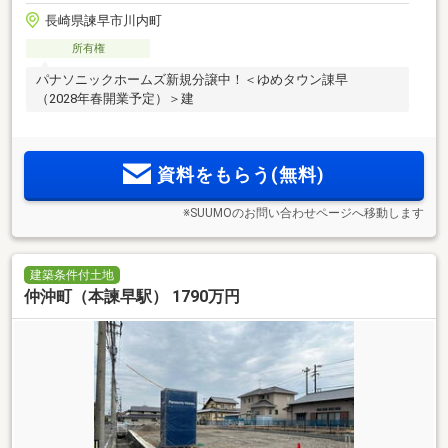
長崎県諫早市川内町
所有権
パナソニックホームズ新規分譲中！＜ゆめタウン諌早
（2028年春開業予定）＞建
資料をもらう(無料)
※SUUMOのお問い合わせページへ移動します
建築条件付土地
仲沖町（本諫早駅） 1790万円