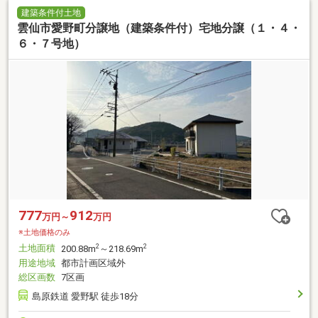
建築条件付土地
雲仙市愛野町分譲地（建築条件付）宅地分譲（１・４・
６・７号地）
777
912
万円～
万円
※土地価格のみ
土地面積
2
2
200.88m
～218.69m
用途地域
都市計画区域外
総区画数
7区画
島原鉄道 愛野駅 徒歩18分