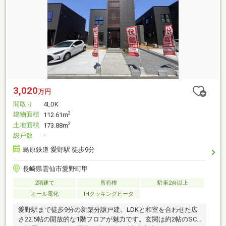
3,020
万円
間取り
4LDK
建物面積
2
112.61m
土地面積
2
173.88m
総戸数
-
島原鉄道 愛野駅 徒歩9分
長崎県雲仙市愛野町甲
2階建て
所有権
駐車2台以上
オール電化
IHクッキングヒータ
愛野駅まで徒歩9分の新築分譲戸建。LDKと和室を合わせた広
さ22.5帖の開放的な1階フロアが魅力です。玄関は約2帖のSCL