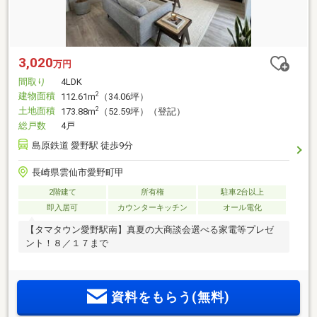
3,020
万円
間取り
4LDK
建物面積
2
112.61m
（34.06坪）
土地面積
2
173.88m
（52.59坪）（登記）
総戸数
4戸
島原鉄道 愛野駅 徒歩9分
長崎県雲仙市愛野町甲
2階建て
所有権
駐車2台以上
即入居可
カウンターキッチン
オール電化
【タマタウン愛野駅南】真夏の大商談会選べる家電等プレゼ
ント！８／１７まで
資料をもらう(無料)