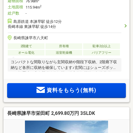
建物面積
2
76.98m
土地面積
2
115.94m
総戸数
-
島原鉄道 本諫早駅 徒歩12分
長崎本線 東諫早駅 徒歩14分
長崎県諫早市八天町
2階建て
所有権
駐車2台以上
オール電化
浴室乾燥機
バリアフリー
コンパクトな間取りながら玄関収納や階段下収納、2階廊下収
納など各所に収納を確保しています♪玄関にはシューズボック
スも設置済み◎食器洗浄乾燥機、浴室乾燥機能は標準装備！
資料をもらう(無料)
長崎県諫早市栄田町 2,699.80万円 3SLDK