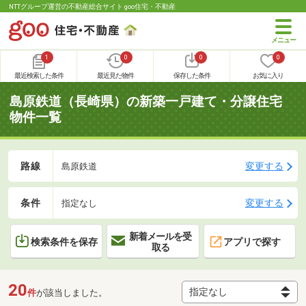
NTTグループ運営の不動産総合サイト goo住宅・不動産
1
0
0
0
最近検索した条件
最近見た物件
保存した条件
お気に入り
島原鉄道（長崎県）の新築一戸建て・分譲住宅
物件一覧
路線
変更する
島原鉄道
条件
変更する
指定なし
新着メールを受
検索条件を保存
アプリで探す
取る
20
件
が該当しました。