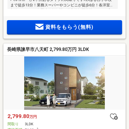
まで徒歩13分！業務スーパーやコンビニが徒歩6分！各洋室に
収納あります。食器洗浄乾燥機や浴室乾燥機能等、日々の家
事の手助けになる設備が標準装備！
資料をもらう(無料)
長崎県諫早市八天町 2,799.80万円 3LDK
2,799.80
万円
間取り
3LDK