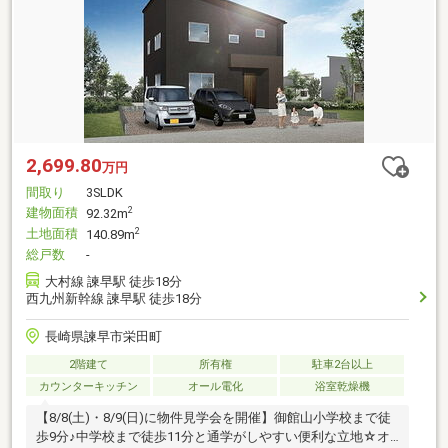
2,699.80
万円
間取り
3SLDK
建物面積
2
92.32m
土地面積
2
140.89m
総戸数
-
大村線 諫早駅 徒歩18分
西九州新幹線 諫早駅 徒歩18分
長崎県諫早市栄田町
2階建て
所有権
駐車2台以上
カウンターキッチン
オール電化
浴室乾燥機
【8/8(土)・8/9(日)に物件見学会を開催】御館山小学校まで徒
歩9分♪中学校まで徒歩11分と通学がしやすい便利な立地☆オ