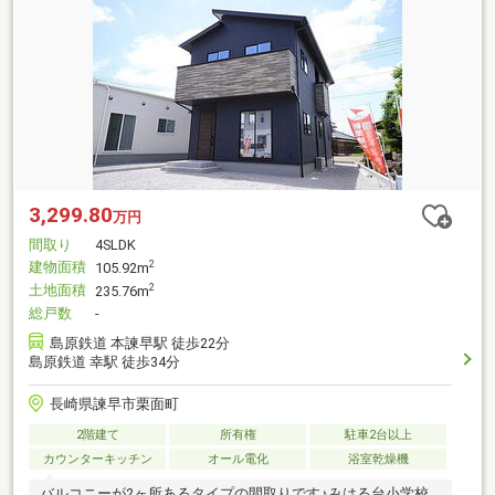
3,299.80
万円
間取り
4SLDK
建物面積
2
105.92m
土地面積
2
235.76m
総戸数
-
島原鉄道 本諫早駅 徒歩22分
島原鉄道 幸駅 徒歩34分
長崎県諫早市栗面町
2階建て
所有権
駐車2台以上
カウンターキッチン
オール電化
浴室乾燥機
バルコニーが2ヶ所あるタイプの間取りです♪みはる台小学校