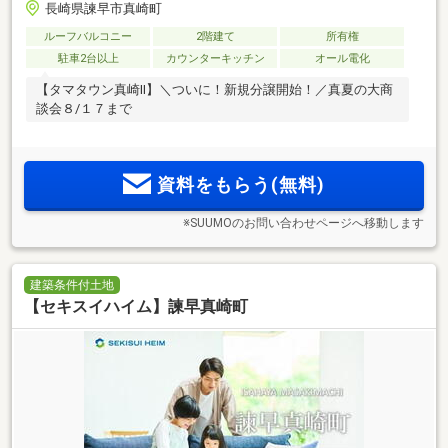
長崎県諫早市真崎町
ルーフバルコニー
2階建て
所有権
駐車2台以上
カウンターキッチン
オール電化
【タマタウン真崎Ⅱ】＼ついに！新規分譲開始！／真夏の大商
談会８/１７まで
資料をもらう(無料)
※SUUMOのお問い合わせページへ移動します
建築条件付土地
【セキスイハイム】諫早真崎町