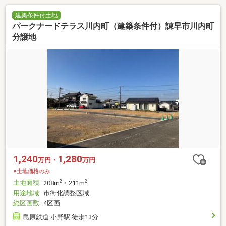
建築条件付土地
パークナードテラス川内町（建築条件付）諌早市川内町
分譲地
1,240
1,280
万円・
万円
※土地価格のみ
土地面積
2
2
208m
・211m
用途地域
市街化調整区域
総区画数
4区画
島原鉄道 小野駅 徒歩13分