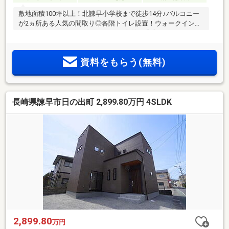
敷地面積100坪以上！北諫早小学校まで徒歩14分♪バルコニー
が2ヵ所ある人気の間取り◎各階トイレ設置！ウォークインク
ローゼットやシューズクロークなど収納が豊富な4SLDK！
資料をもらう(無料)
長崎県諫早市日の出町 2,899.80万円 4SLDK
2,899.80
万円