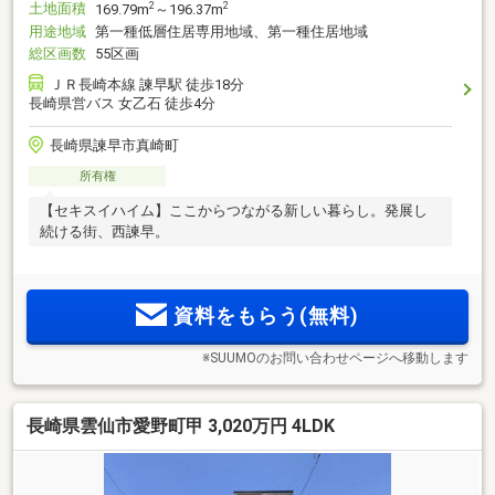
土地面積
2
2
169.79m
～196.37m
用途地域
第一種低層住居専用地域、第一種住居地域
総区画数
55区画
ＪＲ長崎本線 諫早駅 徒歩18分
長崎県営バス 女乙石 徒歩4分
長崎県諫早市真崎町
所有権
【セキスイハイム】ここからつながる新しい暮らし。発展し
続ける街、西諫早。
資料をもらう(無料)
※SUUMOのお問い合わせページへ移動します
長崎県雲仙市愛野町甲 3,020万円 4LDK