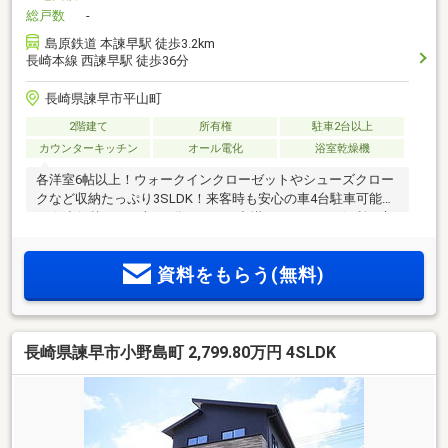
総戸数
-
島原鉄道 本諫早駅 徒歩3.2km
長崎本線 西諫早駅 徒歩36分
長崎県諫早市平山町
2階建て
所有権
駐車2台以上
カウンターキッチン
オール電化
浴室乾燥機
各洋室6帖以上！ウォークインクローゼットやシューズクロー
クなど収納たっぷり3SLDK！来客時も安心の車4台駐車可能で
す☆小船越ICまで車で6分なのでお出掛けがしやすい便利な立
地です♪
資料をもらう(無料)
長崎県諫早市小野島町 2,799.80万円 4SLDK