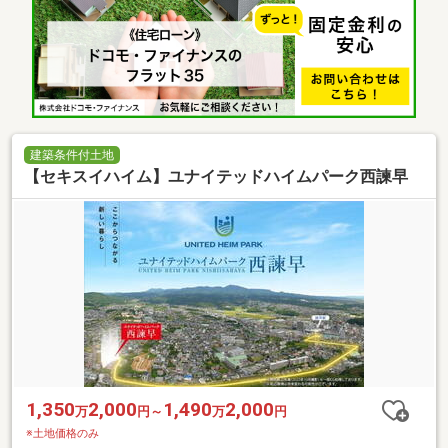
建築条件付土地
【セキスイハイム】ユナイテッドハイムパーク西諫早
1,350
2,000
1,490
2,000
万
円～
万
円
※土地価格のみ