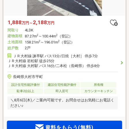
1,888
2,188
万円～
万円
間取り
4LDK
建物面積
2
2
87.27m
～100.44m
（登記）
土地面積
2
2
158.21m
～196.01m
（登記）
総戸数
2戸
ＪＲ大村線 諫早駅 バス13分/日焼［大村］ 停歩7分
ＪＲ大村線 岩松駅 徒歩25分
ＪＲ大村線 大村駅 バス16分/二本松（長崎県） 停歩8分
長崎県大村市平町
設計住宅性能評価付
建設住宅性能評価付
所有権
駐車2台以上
即入居可
カウンターキッチン
＼8月6日(木)／ご案内可能です。お問合せはお気軽にお電話く
ださい♪
資料をもらう(無料)