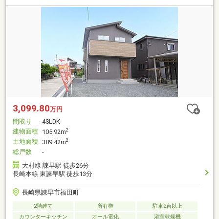
3,099.80
万円
間取り
4SLDK
建物面積
2
105.92m
土地面積
2
389.42m
総戸数
-
大村線 諫早駅 徒歩26分
長崎本線 東諫早駅 徒歩13分
長崎県諫早市福田町
2階建て
所有権
駐車2台以上
カウンターキッチン
オール電化
浴室乾燥機