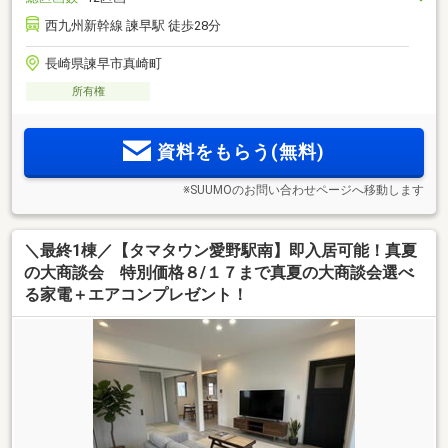
西九州新幹線 諫早駅 徒歩28分
長崎県諫早市真崎町
所有権
資料をもらう(無料)
※SUUMOのお問い合わせページへ移動します
＼最終1棟／【タマタウン愛野駅南】即入居可能！真夏
の大商談会 特別価格８/１７まで真夏の大商談会選べ
る家電＋エアコンプレゼント！