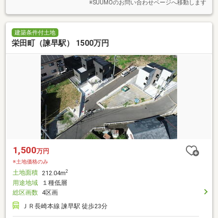
※SUUMOのお問い合わせページへ移動します
建築条件付土地
栄田町（諫早駅） 1500万円
1,500
万円
※土地価格のみ
土地面積
2
212.04m
用途地域
１種低層
総区画数
4区画
ＪＲ長崎本線 諫早駅 徒歩23分