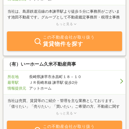
当社は、島原鉄道沿線の本諫早駅より徒歩５分に事務所がございま
す池田不動産です。グループとして不動産鑑定事務所・税理士事務
所等もございます。不動産に関連した様々なご相談にも対応させて
もっと見る
頂けます。お客様の立場に立って親身にご相談をお受けいたしてお
りますのでお気軽にお問い合わせください。
この不動産会社が取り扱う
賃貸物件を探す
（有）いーホーム久米不動産商事
所在地
長崎県諫早市永昌町１８－１０
最寄駅
ＪＲ長崎本線 諫早駅 徒歩2分
情報提供元
アットホーム
当社は売買、賃貸等のご紹介・管理を主な業務としております。
「借りたい」「売りたい」「買いたい」ご希望の方、不動産に関す
る質問等、何でもお気軽にご相談下さい。豊富な知識と情報力でお
もっと見る
客様のご希望にお答え致します。小さいことからコツコツとを心掛
けております。ぜひ、ご来店下さい。お待ちしております。
この不動産会社が取り扱う