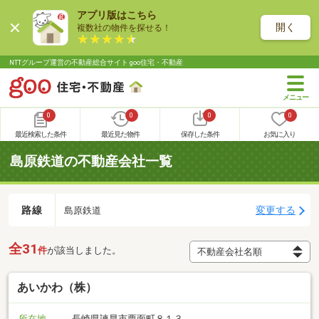
アプリ版はこちら
開く
複数社の物件を探せる！
NTTグループ運営の不動産総合サイト goo住宅・不動産
0
0
0
0
最近検索した条件
最近見た物件
保存した条件
お気に入り
島原鉄道の不動産会社一覧
路線
変更する
島原鉄道
全31
件
が該当しました。
あいかわ（株）
所在地
長崎県諫早市栗面町８１３