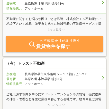
最寄駅
島原鉄道 本諫早駅 徒歩11分
情報提供元
アットホーム
不動産に関するお悩みや困りごとは私達、株式会社ＴＫ不動産にご
相談下さい！地元、諫早市を拠点に地域密着の不動産サービスを提
供しています。「土地・建物を売りたい」・「資産活用をした
もっと見る
い」・「不動産を買いたい」など初めてのことで不安を感じる方も
多いかと思いますが、当社では豊富な経験と確かな経験を持つスタ
この不動産会社が取り扱う
ッフが丁寧に対応し、安心してお任せいただけるよう全力でサポー
賃貸物件を探す
トいたします。市場の動向をしっかり分析し、適正価格での売却や
賃貸のご提案を行います。また、複雑な手続きや必要書類の準備に
ついてもわかりやすくお手伝いします。地域に詳しいからこそでき
る、きめ細やかな対応が当社の強みです！「相談してよかった」
（有）トラスト不動産
「お任せしてよかった」と思えるサービスを目指しています。まず
はお気軽にお問い合わせください！
所在地
長崎県諫早市東小路町５－１７執行ビル２Ｆ
最寄駅
島原鉄道 本諫早駅 徒歩1分
情報提供元
アットホーム
当社は諫早市内を中心にアパート・マンション等の賃貸・売買物件
の仲介・管理などを主な業務内容とする会社です。物件内覧はお電
話やメールでご予約いただけますとスムーズです！お気軽にお問合
もっと見る
せください。