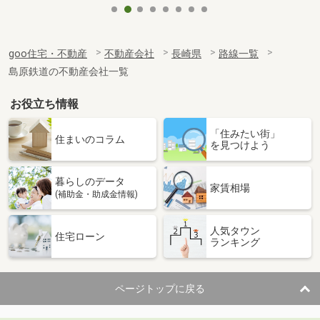
goo住宅・不動産
不動産会社
長崎県
路線一覧
島原鉄道の不動産会社一覧
お役立ち情報
「住みたい街」
住まいのコラム
を見つけよう
暮らしのデータ
家賃相場
(補助金・助成金情報)
人気タウン
住宅ローン
ランキング
ページトップに戻る