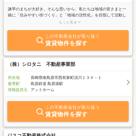
諫早のまちが大好き。そんな思いから、私たちは地域の皆さまと一
緒に「住みやすい街づくり」と「地域の活性化」を目指して活動し
ています。これまで、地域イベントにも積極的に関わり、諫早・雲
もっと見る
仙ウルトラウォーキングの開催協力をはじめ、長崎ミュージックフ
ェスマラソンのお手伝い、冬の風物詩であるいさはや灯りファンタ
この不動産会社が取り扱う
ジアにも協力させていただきました。地域が元気になる瞬間に関わ
賃貸物件を探す
れることを、とても嬉しく思っています。また、当店はサッカーJ
リーグ**V・ファーレン長崎を応援し、7年間「V・ファーレンロー
ドおもてなし隊」として全国から来られるサポーターの皆さまをお
迎えしてきました。現在は長崎スタジアムシティ**で、ホーム・ア
（株）シロタニ 不動産事業部
ウェイのサポーターが一緒に楽しめる交流会も行っています。さら
に、一棟貸しの宿泊施設「Nagasaki Hill House」を建て、全国のサ
所在地
長崎県南島原市西有家町須川１３０－１
ポーター仲間や旅行者の皆さまが集まり、交流を深められる場所づ
最寄駅
島原鉄道 島原港駅
くりにも取り組んでいます。これからも地域の皆さまと共に歩み、
情報提供元
アットホーム
諫早がもっと楽しく、もっと魅力あふれるまちになるようお手伝い
していきたいと思っています。どうぞお気軽にお立ち寄りくださ
い。
この不動産会社が取り扱う
賃貸物件を探す
ジスコ不動産株式会社