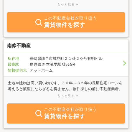
ご紹介しております。「人と暮らしの出会いの架け橋」「何でも相
もっと見る
談出来る安心サポート」「お客様の満足を一番に」を日々心掛けて
おります。「売りたい」「買いたい」「借りたい」ご希望の方、お
この不動産会社が取り扱う
気軽ご相談ください。
賃貸物件を探す
南條不動産
所在地
長崎県諫早市城見町２１番２０号有明ビル
最寄駅
島原鉄道 本諫早駅 徒歩5分
情報提供元
アットホーム
土地や建物は高い買い物です。３０年～３５年の長期住宅ローンを
考えると慎重にならざるを得ません。物件探しの前に不動産業者、
建築業者選びも重要となります。いい業者選びのポイント、話を良
もっと見る
く聞いてくれる、急かさない業者は比較的いい業者と思います。
この不動産会社が取り扱う
賃貸物件を探す