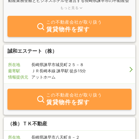
動産業務全般とビジネスホテルを運営する長崎県諫早市の不動産会
社です。長崎のお部屋探しやご宿泊をお探しのお客様はジスコ不動
もっと見る
産にお気軽にお問い合せ下さい。スタッフ一同誠心誠意ご対応させ
ていただきます。
この不動産会社が取り扱う
賃貸物件を探す
誠和エステート（株）
所在地
長崎県諫早市城見町２５－８
最寄駅
ＪＲ長崎本線 諫早駅 徒歩15分
情報提供元
アットホーム
この不動産会社が取り扱う
賃貸物件を探す
（株）ＴＫ不動産
所在地
長崎県諫早市八天町８－２