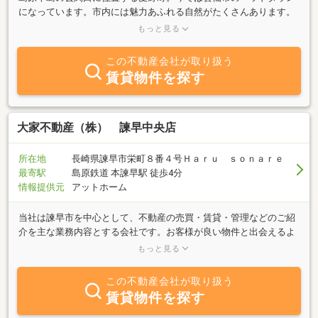
になっています。市内には魅力あふれる自然がたくさんあります。
雲仙市のインフォメーションになり、市外、県外からの雲仙市へ移
もっと見る
住、定住者を増やし、活気ある街づくりを目指しています。みんな
で「雲仙市に住もう。」
この不動産会社が取り扱う
賃貸物件を探す
大家不動産（株） 諫早中央店
所在地
長崎県諫早市栄町８番４号Ｈａｒｕ ｓｏｎａｒｅ
最寄駅
島原鉄道 本諫早駅 徒歩4分
情報提供元
アットホーム
当社は諫早市を中心として、不動産の売買・賃貸・管理などのご紹
介を主な業務内容とする会社です。お客様が良い物件と出会えるよ
うに、一生懸命努めてまいります。不動産に関することは、おおい
もっと見る
え不動産にお任せください。
この不動産会社が取り扱う
賃貸物件を探す