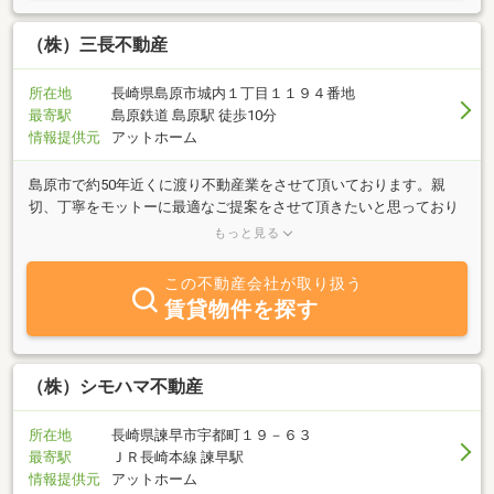
（株）三長不動産
所在地
長崎県島原市城内１丁目１１９４番地
最寄駅
島原鉄道 島原駅 徒歩10分
情報提供元
アットホーム
島原市で約50年近くに渡り不動産業をさせて頂いております。親
切、丁寧をモットーに最適なご提案をさせて頂きたいと思っており
ます。不動産に関する事はすべてお気軽に島原市を知りつくした当
もっと見る
社へ是非お任せ下さい。
この不動産会社が取り扱う
賃貸物件を探す
（株）シモハマ不動産
所在地
長崎県諫早市宇都町１９－６３
最寄駅
ＪＲ長崎本線 諫早駅
情報提供元
アットホーム