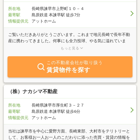
所在地
長崎県諫早市上野町１０－４
最寄駅
島原鉄道 本諫早駅 徒歩7分
情報提供元
アットホーム
ご覧いただきありがとうございます。これまで地元長崎で長年不動
産に携わってきました。何事にも全力投球、やる気に溢れていま
す。「借主」「貸主」「買主」「売主」を自ら実践しながら不動産
もっと見る
と向き合ってきましたので、どのお客様目線からでもお客様のご要
望にあったご提案をいたします。どうぞ、お気軽にご来店くださ
この不動産会社が取り扱う
い。
賃貸物件を探す
（株）ナカシマ不動産
所在地
長崎県諫早市厚生町３－２７
最寄駅
島原鉄道 本諫早駅 徒歩6分
情報提供元
アットホーム
当社は諫早市を中心に愛野方面、長崎東部、大村市をテリトリーと
して、お客様お一人お一人のこだわりに添った売買・賃貸の情報を