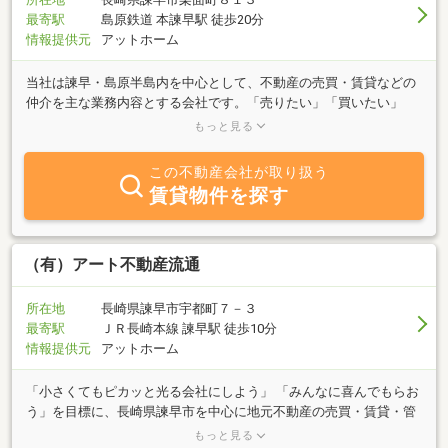
最寄駅
島原鉄道 本諫早駅 徒歩20分
情報提供元
アットホーム
当社は諫早・島原半島内を中心として、不動産の売買・賃貸などの
仲介を主な業務内容とする会社です。「売りたい」「買いたい」
「借りたい」をご希望の方、不動産に関する質問は何でも構いませ
もっと見る
んので、お気軽にご相談下さい。情報が少ない島原半島内での不動
産物件の収集は何かと大変ですが、当社の豊富な情報力でお客様の
この不動産会社が取り扱う
お役に立てればと考えています。工務店も経営していますので、賃
賃貸物件を探す
貸物件で不具合が生じた場合にも迅速に対応します。是非、当社へ
ご相談下さい。
（有）アート不動産流通
所在地
長崎県諫早市宇都町７－３
最寄駅
ＪＲ長崎本線 諫早駅 徒歩10分
情報提供元
アットホーム
「小さくてもピカッと光る会社にしよう」 「みんなに喜んでもらお
う」を目標に、長崎県諫早市を中心に地元不動産の売買・賃貸・管
理などのご紹介・ご提案をさせて頂いております。「売りたい」
もっと見る