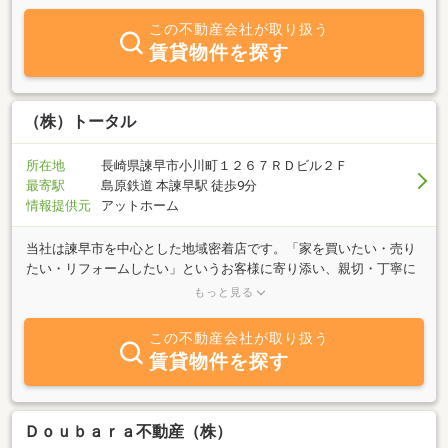
この不動産会社が取り扱う
賃貸物件を探す
（株）トータル
所在地
長崎県諫早市小川町１２６７ＲＤビル２Ｆ
最寄駅
島原鉄道 本諫早駅 徒歩9分
情報提供元
アットホーム
当社は諫早市を中心とした地域密着店です。「家を買いたい・売り
たい・リフォームしたい」というお客様に寄り添い、親切・丁寧に
対応してまいります。尚、事前にご予約いただければ営業時間外や
もっと見る
休日のご対応も可能です。お気軽にご相談ください。
この不動産会社が取り扱う
賃貸物件を探す
Ｄｏｕｂａｒａ不動産（株）