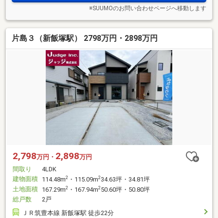
※SUUMOのお問い合わせページへ移動します
片島３（新飯塚駅） 2798万円・2898万円
2,798
2,898
万円・
万円
間取り
4LDK
建物面積
2
2
114.48m
・115.09m
34.63坪・34.81坪
土地面積
2
2
167.29m
・167.94m
50.60坪・50.80坪
総戸数
2戸
ＪＲ筑豊本線 新飯塚駅 徒歩22分