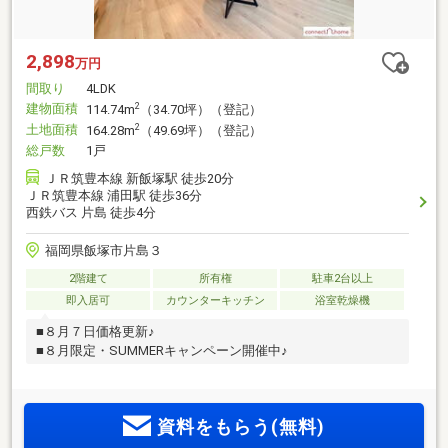
2,898
万円
間取り
4LDK
建物面積
2
114.74m
（34.70坪）（登記）
土地面積
2
164.28m
（49.69坪）（登記）
総戸数
1戸
ＪＲ筑豊本線 新飯塚駅 徒歩20分
ＪＲ筑豊本線 浦田駅 徒歩36分
西鉄バス 片島 徒歩4分
福岡県飯塚市片島３
2階建て
所有権
駐車2台以上
即入居可
カウンターキッチン
浴室乾燥機
■８月７日価格更新♪
■８月限定・SUMMERキャンペーン開催中♪
資料をもらう(無料)