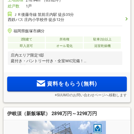
216.94m
（65.62坪）
総戸数
1戸
ＪＲ後藤寺線 筑前庄内駅 徒歩35分
西鉄バス 庄内小学校停 徒歩12分
福岡県飯塚市綱分
2階建て
所有権
駐車2台以上
即入居可
オール電化
浴室乾燥機
庄内エリア限定1邸
庭付き・パントリー付き・全室WIC完備！
ぜひ現地にて
資料をもらう(無料)
※SUUMOのお問い合わせページへ移動します
伊岐須（新飯塚駅） 2898万円～3298万円