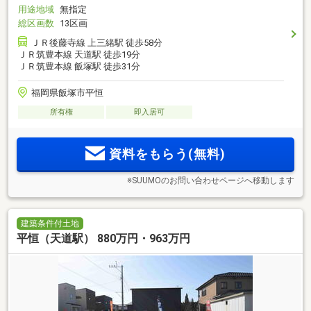
用途地域
無指定
総区画数
13区画
ＪＲ後藤寺線 上三緒駅 徒歩58分
ＪＲ筑豊本線 天道駅 徒歩19分
ＪＲ筑豊本線 飯塚駅 徒歩31分
福岡県飯塚市平恒
所有権
即入居可
資料をもらう(無料)
※SUUMOのお問い合わせページへ移動します
建築条件付土地
平恒（天道駅） 880万円・963万円