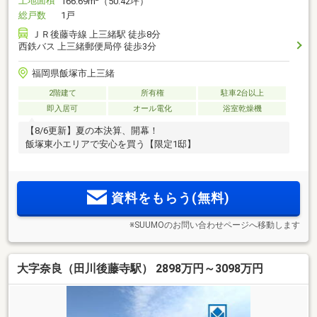
土地面積
166.69m
（50.42坪）
総戸数
1戸
ＪＲ後藤寺線 上三緒駅 徒歩8分
西鉄バス 上三緒郵便局停 徒歩3分
福岡県飯塚市上三緒
2階建て
所有権
駐車2台以上
即入居可
オール電化
浴室乾燥機
【8/6更新】夏の本決算、開幕！
飯塚東小エリアで安心を買う【限定1邸】
資料をもらう(無料)
※SUUMOのお問い合わせページへ移動します
大字奈良（田川後藤寺駅） 2898万円～3098万円