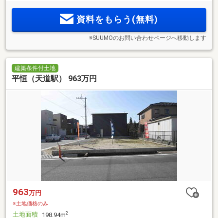
資料をもらう(無料)
※SUUMOのお問い合わせページへ移動します
建築条件付土地
平恒（天道駅） 963万円
963
万円
※土地価格のみ
土地面積
2
198.94m