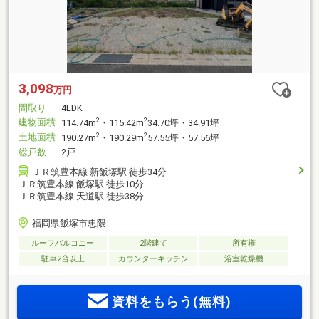
3,098
万円
間取り
4LDK
建物面積
2
2
114.74m
・115.42m
34.70坪・34.91坪
土地面積
2
2
190.27m
・190.29m
57.55坪・57.56坪
総戸数
2戸
ＪＲ筑豊本線 新飯塚駅 徒歩34分
ＪＲ筑豊本線 飯塚駅 徒歩10分
ＪＲ筑豊本線 天道駅 徒歩38分
福岡県飯塚市忠隈
ルーフバルコニー
2階建て
所有権
駐車2台以上
カウンターキッチン
浴室乾燥機
資料をもらう(無料)