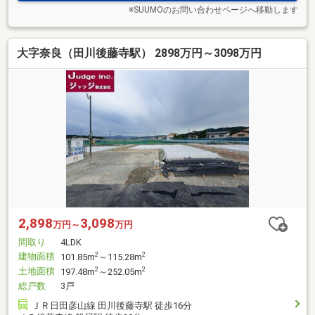
※SUUMOのお問い合わせページへ移動します
大字奈良（田川後藤寺駅） 2898万円～3098万円
2,898
3,098
万円～
万円
間取り
4LDK
建物面積
2
2
101.85m
～115.28m
土地面積
2
2
197.48m
～252.05m
総戸数
3戸
ＪＲ日田彦山線 田川後藤寺駅 徒歩16分