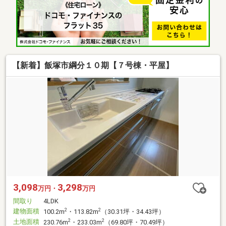
【新着】飯塚市綱分１０期【７号棟・平屋】
3,098
3,298
万円・
万円
間取り
4LDK
建物面積
2
2
100.2m
・113.82m
（30.31坪・34.43坪）
土地面積
2
2
230.76m
・233.03m
（69.80坪・70.49坪）