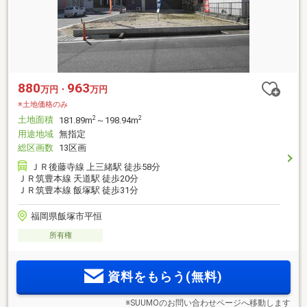
880
963
万円・
万円
※土地価格のみ
土地面積
2
2
181.89m
～198.94m
用途地域
無指定
総区画数
13区画
ＪＲ後藤寺線 上三緒駅 徒歩58分
ＪＲ筑豊本線 天道駅 徒歩20分
ＪＲ筑豊本線 飯塚駅 徒歩31分
福岡県飯塚市平恒
所有権
資料をもらう(無料)
※SUUMOのお問い合わせページへ移動します