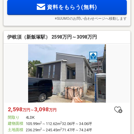
資料をもらう(無料)
※SUUMOのお問い合わせページへ移動します
伊岐須（新飯塚駅） 2598万円～3098万円
2,598
3,098
万円～
万円
間取り
4LDK
建物面積
2
2
105.99m
～112.62m
32.06坪～34.06坪
土地面積
2
2
236.29m
～245.45m
71.47坪～74.24坪