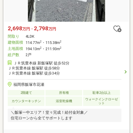
2,698
2,798
万円・
万円
間取り
4LDK
建物面積
2
2
114.77m
・115.38m
土地面積
2
2
194.13m
・211.93m
総戸数
2戸
ＪＲ筑豊本線 新飯塚駅 徒歩52分
ＪＲ筑豊本線 飯塚駅 徒歩58分
ＪＲ筑豊本線 飯塚駅 徒歩34分
福岡県飯塚市花瀬
2階建て
所有権
駐車2台以上
ウォークインクローゼ
カウンターキッチン
浴室乾燥機
ット
＼飯塚一中エリア！堂々完成！給付金対象／
住宅ローンから全てサポートします