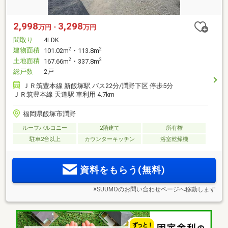
2,998
3,298
万円・
万円
間取り
4LDK
建物面積
2
2
101.02m
・113.8m
土地面積
2
2
167.66m
・337.8m
総戸数
2戸
ＪＲ筑豊本線 新飯塚駅 バス22分/潤野下区 停歩5分
ＪＲ筑豊本線 天道駅 車利用 4.7km
福岡県飯塚市潤野
ルーフバルコニー
2階建て
所有権
駐車2台以上
カウンターキッチン
浴室乾燥機
資料をもらう(無料)
※SUUMOのお問い合わせページへ移動します