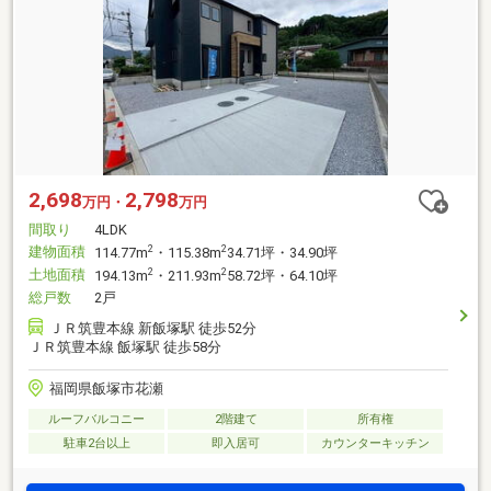
2,698
2,798
万円・
万円
間取り
4LDK
建物面積
2
2
114.77m
・115.38m
34.71坪・34.90坪
土地面積
2
2
194.13m
・211.93m
58.72坪・64.10坪
総戸数
2戸
ＪＲ筑豊本線 新飯塚駅 徒歩52分
ＪＲ筑豊本線 飯塚駅 徒歩58分
福岡県飯塚市花瀬
ルーフバルコニー
2階建て
所有権
駐車2台以上
即入居可
カウンターキッチン