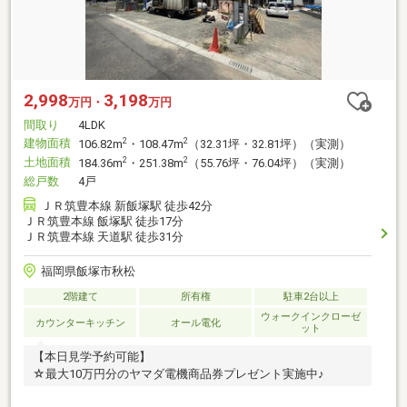
2,998
3,198
万円・
万円
間取り
4LDK
建物面積
2
2
106.82m
・108.47m
（32.31坪・32.81坪）（実測）
土地面積
2
2
184.36m
・251.38m
（55.76坪・76.04坪）（実測）
総戸数
4戸
ＪＲ筑豊本線 新飯塚駅 徒歩42分
ＪＲ筑豊本線 飯塚駅 徒歩17分
ＪＲ筑豊本線 天道駅 徒歩31分
福岡県飯塚市秋松
2階建て
所有権
駐車2台以上
ウォークインクローゼ
カウンターキッチン
オール電化
ット
【本日見学予約可能】
☆最大10万円分のヤマダ電機商品券プレゼント実施中♪