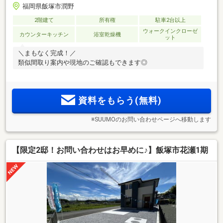
福岡県飯塚市潤野
2階建て
所有権
駐車2台以上
ウォークインクローゼ
カウンターキッチン
浴室乾燥機
ット
＼まもなく完成！／
類似間取り案内や現地のご確認もできます◎
資料をもらう(無料)
※SUUMOのお問い合わせページへ移動します
【限定2邸！お問い合わせはお早めに♪】飯塚市花瀬1期