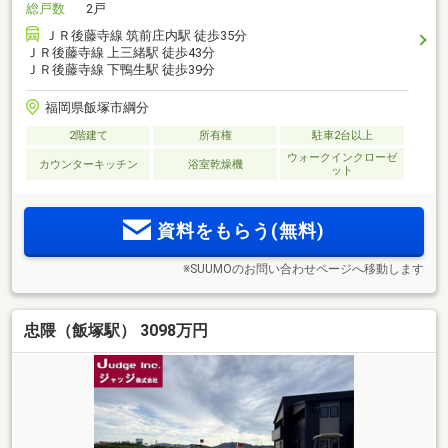
総戸数
2戸
ＪＲ後藤寺線 筑前庄内駅 徒歩35分
ＪＲ後藤寺線 上三緒駅 徒歩43分
ＪＲ後藤寺線 下鴨生駅 徒歩39分
福岡県飯塚市綱分
2階建て
所有権
駐車2台以上
ウォークインクローゼ
カウンターキッチン
浴室乾燥機
ット
資料をもらう(無料)
※SUUMOのお問い合わせページへ移動します
忠隈（飯塚駅） 3098万円