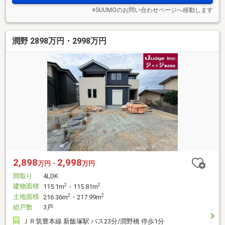
※SUUMOのお問い合わせページへ移動します
潤野 2898万円・2998万円
2,898
2,998
万円・
万円
間取り
4LDK
建物面積
2
2
115.1m
・115.81m
土地面積
2
2
216.36m
・217.99m
総戸数
3戸
ＪＲ筑豊本線 新飯塚駅 バス23分/潤野橋 停歩1分