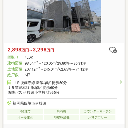
2,898
3,298
万円～
万円
間取り
4LDK
建物面積
2
2
98.54m
～120.06m
29.80坪～36.31坪
土地面積
2
2
207.12m
～245.04m
62.65坪～74.12坪
総戸数
6戸
ＪＲ後藤寺線 新飯塚駅 徒歩50分
ＪＲ筑豊本線 飯塚駅 徒歩60分
西鉄バス 伊岐須小学校 徒歩5分
福岡県飯塚市伊岐須
2階建て
所有権
カウンターキッチン
オール電化
浴室乾燥機
バリアフリー