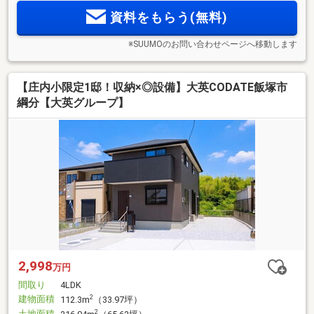
資料をもらう(無料)
※SUUMOのお問い合わせページへ移動します
【庄内小限定1邸！収納×◎設備】大英CODATE飯塚市
綱分【大英グループ】
2,998
万円
間取り
4LDK
建物面積
2
112.3m
（33.97坪）
土地面積
2