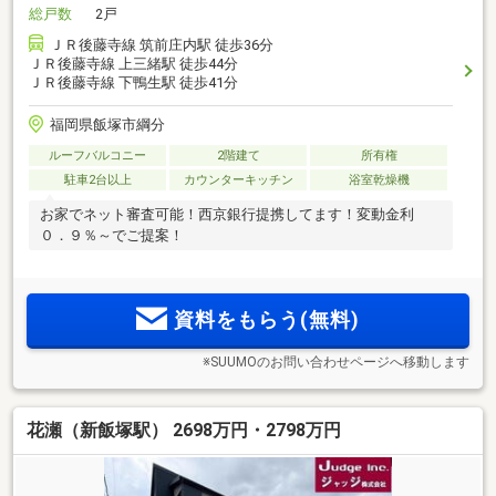
総戸数
2戸
ＪＲ後藤寺線 筑前庄内駅 徒歩36分
ＪＲ後藤寺線 上三緒駅 徒歩44分
ＪＲ後藤寺線 下鴨生駅 徒歩41分
福岡県飯塚市綱分
ルーフバルコニー
2階建て
所有権
駐車2台以上
カウンターキッチン
浴室乾燥機
お家でネット審査可能！西京銀行提携してます！変動金利
０．９％～でご提案！
資料をもらう(無料)
※SUUMOのお問い合わせページへ移動します
花瀬（新飯塚駅） 2698万円・2798万円