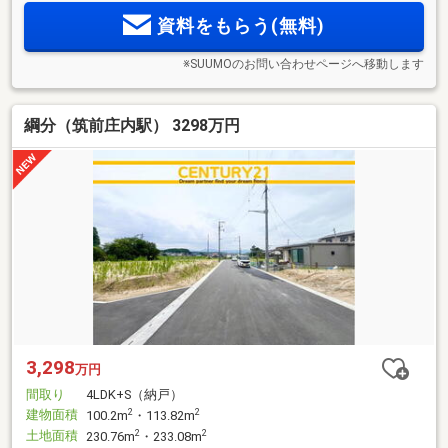
資料をもらう(無料)
※SUUMOのお問い合わせページへ移動します
綱分（筑前庄内駅） 3298万円
3,298
万円
間取り
4LDK+S（納戸）
建物面積
2
2
100.2m
・113.82m
土地面積
2
2
230.76m
・233.08m