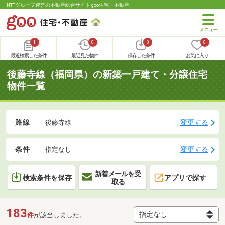
NTTグループ運営の不動産総合サイト goo住宅・不動産
1
0
0
0
最近検索した条件
最近見た物件
保存した条件
お気に入り
後藤寺線（福岡県）の新築一戸建て・分譲住宅
物件一覧
路線
変更する
後藤寺線
条件
変更する
指定なし
新着メールを受
検索条件を保存
アプリで探す
取る
183
件
が該当しました。