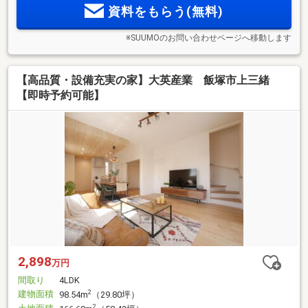
資料をもらう(無料)
※SUUMOのお問い合わせページへ移動します
【高品質・設備充実の家】大英産業 飯塚市上三緒
【即時予約可能】
2,898
万円
間取り
4LDK
建物面積
2
98.54m
（29.80坪）
2