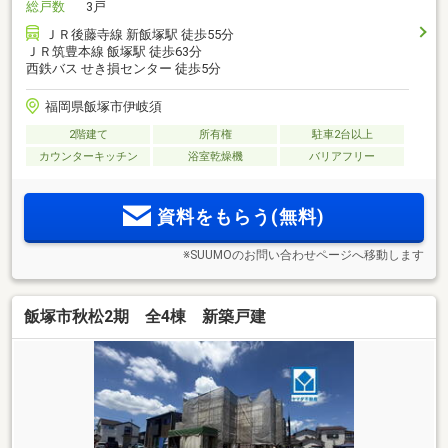
総戸数
3戸
ＪＲ後藤寺線 新飯塚駅 徒歩55分
ＪＲ筑豊本線 飯塚駅 徒歩63分
西鉄バス せき損センター 徒歩5分
福岡県飯塚市伊岐須
2階建て
所有権
駐車2台以上
カウンターキッチン
浴室乾燥機
バリアフリー
資料をもらう(無料)
※SUUMOのお問い合わせページへ移動します
飯塚市秋松2期 全4棟 新築戸建