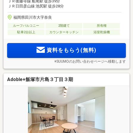
ＪＲ後藤寺線 船尾駅 徒歩39分
ＪＲ日田彦山線 池尻駅 徒歩28分
福岡県田川市大字奈良
ルーフバルコニー
2階建て
所有権
駐車2台以上
カウンターキッチン
浴室乾燥機
資料をもらう(無料)
※SUUMOのお問い合わせページへ移動します
Adoble+飯塚市片島３丁目３期