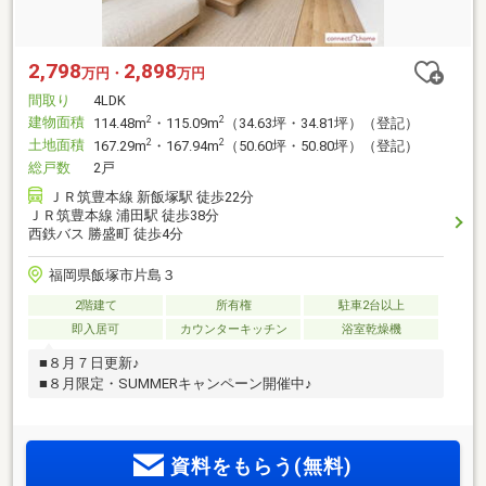
2,798
2,898
万円・
万円
間取り
4LDK
建物面積
2
2
114.48m
・115.09m
（34.63坪・34.81坪）（登記）
土地面積
2
2
167.29m
・167.94m
（50.60坪・50.80坪）（登記）
総戸数
2戸
ＪＲ筑豊本線 新飯塚駅 徒歩22分
ＪＲ筑豊本線 浦田駅 徒歩38分
西鉄バス 勝盛町 徒歩4分
福岡県飯塚市片島３
2階建て
所有権
駐車2台以上
即入居可
カウンターキッチン
浴室乾燥機
■８月７日更新♪
■８月限定・SUMMERキャンペーン開催中♪
資料をもらう(無料)