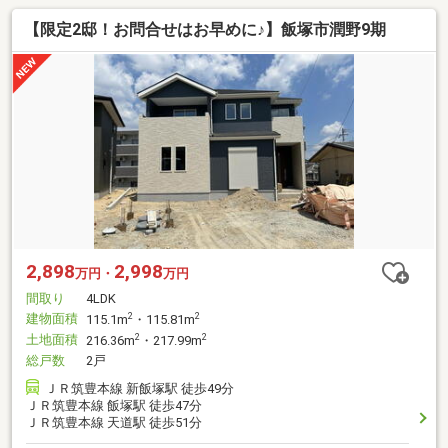
【限定2邸！お問合せはお早めに♪】飯塚市潤野9期
2,898
2,998
万円・
万円
間取り
4LDK
建物面積
2
2
115.1m
・115.81m
土地面積
2
2
216.36m
・217.99m
総戸数
2戸
ＪＲ筑豊本線 新飯塚駅 徒歩49分
ＪＲ筑豊本線 飯塚駅 徒歩47分
ＪＲ筑豊本線 天道駅 徒歩51分