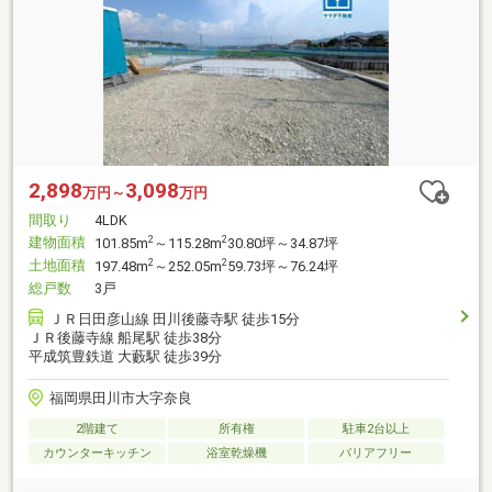
2,898
3,098
万円～
万円
間取り
4LDK
建物面積
2
2
101.85m
～115.28m
30.80坪～34.87坪
土地面積
2
2
197.48m
～252.05m
59.73坪～76.24坪
総戸数
3戸
ＪＲ日田彦山線 田川後藤寺駅 徒歩15分
ＪＲ後藤寺線 船尾駅 徒歩38分
平成筑豊鉄道 大藪駅 徒歩39分
福岡県田川市大字奈良
2階建て
所有権
駐車2台以上
カウンターキッチン
浴室乾燥機
バリアフリー