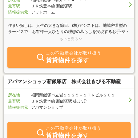
最寄駅
ＪＲ筑豊本線 新飯塚駅
情報提供元
アットホーム
住まい探しは、人生の大きな節目。(株)アシストは、地域密着型の
サービスで、お客様一人ひとりの理想の暮らしを実現するお手伝い
をしています。賃貸・売買・管理など、不動産に関することなら何
もっと見る
でもご相談ください。経験豊富なスタッフが丁寧にサポートし、ご
満足いただけるお取引をお約束します。安心と信頼の実績。まずは
この不動産会社が取り扱う
お気軽にお問い合わせください。
賃貸物件を探す
アパマンショップ新飯塚店 株式会社きびる不動産
所在地
福岡県飯塚市立岩１１２５－１ＴＮビル２０１
最寄駅
ＪＲ筑豊本線 新飯塚駅 徒歩5分
情報提供元
アパマンショップ
この不動産会社が取り扱う
賃貸物件を探す