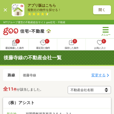
アプリ版はこちら
開く
複数社の物件を探せる！
NTTグループ運営の不動産総合サイト goo住宅・不動産
0
0
0
0
最近検索した条件
最近見た物件
保存した条件
お気に入り
後藤寺線の不動産会社一覧
路線
変更する
後藤寺線
全11
件
が該当しました。
（株）アシスト
所在地
福岡県飯塚市有井３５４－２１