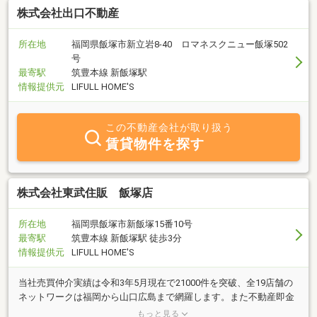
株式会社出口不動産
所在地
福岡県飯塚市新立岩8-40 ロマネスクニュー飯塚502
号
最寄駅
筑豊本線 新飯塚駅
情報提供元
LIFULL HOME'S
この不動産会社が取り扱う
賃貸物件を探す
株式会社東武住販 飯塚店
所在地
福岡県飯塚市新飯塚15番10号
最寄駅
筑豊本線 新飯塚駅 徒歩3分
情報提供元
LIFULL HOME'S
当社売買仲介実績は令和3年5月現在で21000件を突破、全19店舗の
ネットワークは福岡から山口広島まで網羅します。また不動産即金
買取も行っております。仲介と買取の同時査定でご希望に迅速に対
もっと見る