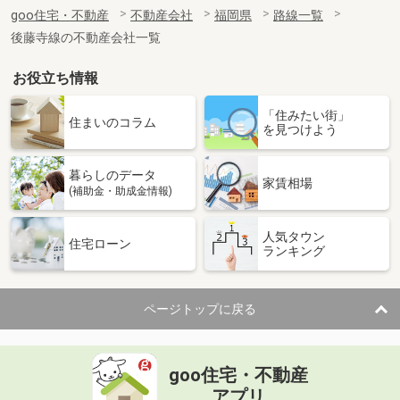
goo住宅・不動産
不動産会社
福岡県
路線一覧
後藤寺線の不動産会社一覧
お役立ち情報
「住みたい街」
住まいのコラム
を見つけよう
暮らしのデータ
家賃相場
(補助金・助成金情報)
人気タウン
住宅ローン
ランキング
ページトップに戻る
goo住宅・不動産
アプリ