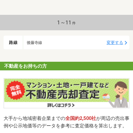
1～11
件
路線
変更する
後藤寺線
不動産をお持ちの方
大手から地域密着企業までの
全国約2,500社
が周辺の売出事
例や公示地価等のデータを参考に査定価格を算出します。