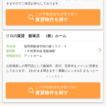
きますのでご来店お待ちしております。
この不動産会社が取り扱う
賃貸物件を探す
リロの賃貸 飯塚店 （株）ルーム
所在地
福岡県飯塚市柏の森１５３－５
最寄駅
ＪＲ筑豊本線 新飯塚駅
情報提供元
アットホーム
お部屋探しの専門店として飯塚市、田川、宮若市をメインに営業を
しております。【わがまま聞きます！素敵にレンタル】をもっとー
に地域密着の当店だからこそ豊富な物件知識や環境情報をもった明
もっと見る
るくさわやかなベテランスタッフがお客様のご希望にそうベストル
ームをご紹介いたします！単身の方から新婚さん、ご家族の方々の
この不動産会社が取り扱う
お引越しなど幅広いニーズに対応させて頂きます。ペット相談、敷
賃貸物件を探す
金不要、一戸建、アパート、マンションを数多く取り揃えておりま
すので、スタッフ一同、皆様のご来店を心よりお待ちしておりま
す！土・日・祝日も営業してます！