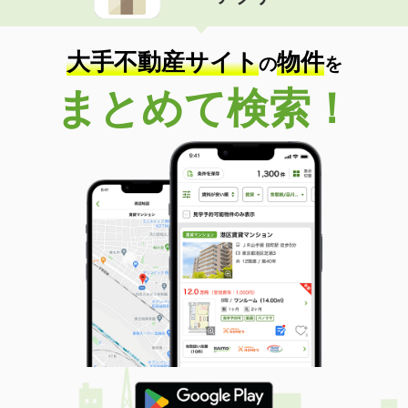
大手不動産サイト
物件
の
を
まとめて検索！