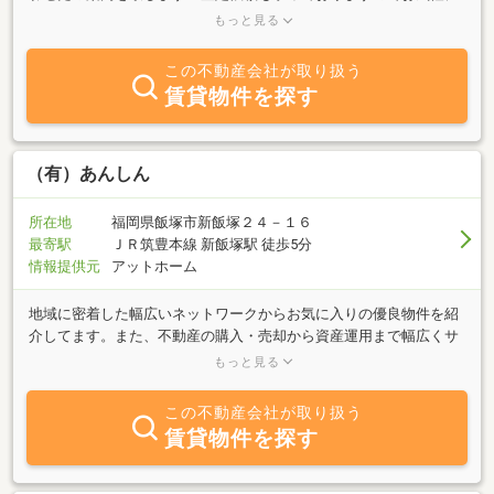
お問い合わせ下さい。新鮮・豊富な情報が自慢の当店へのご来店を
もっと見る
心よりお待ちしております♪
この不動産会社が取り扱う
賃貸物件を探す
（有）あんしん
所在地
福岡県飯塚市新飯塚２４－１６
最寄駅
ＪＲ筑豊本線 新飯塚駅 徒歩5分
情報提供元
アットホーム
地域に密着した幅広いネットワークからお気に入りの優良物件を紹
介してます。また、不動産の購入・売却から資産運用まで幅広くサ
ポート致します。常にマーケティング・ニーズを考え、豊富な経験
もっと見る
から適切な提案をさせて頂きます。
この不動産会社が取り扱う
賃貸物件を探す