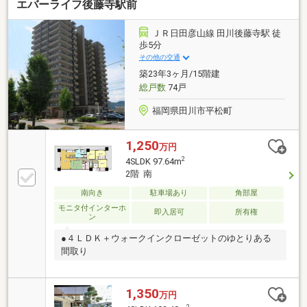
エバーライフ後藤寺駅前
ＪＲ日田彦山線 田川後藤寺駅 徒
歩5分
その他の交通
築23年3ヶ月/15階建
総戸数
74戸
福岡県田川市平松町
1,250
万円
2
4SLDK 97.64m
2階 南
南向き
駐車場あり
角部屋
モニタ付インターホ
即入居可
所有権
ン
●４ＬＤＫ＋ウォークインクローゼットのゆとりある
間取り
1,350
万円
2