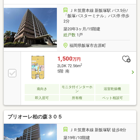
ＪＲ筑豊本線 新飯塚駅 バス5分/
「飯塚バスターミナル」バス停 停歩
2分
築20年3ヶ月/15階建
総戸数
1戸
福岡県飯塚市吉原町
1,500
万円
2
2LDK 72.56m
5階 南
モニタ付インターホ
南向き
浴室乾燥機
ン
即入居可
所有権
ペット相談可
プリオーレ柏の森３０５
ＪＲ筑豊本線 新飯塚駅 徒歩8分
築19年/10階建