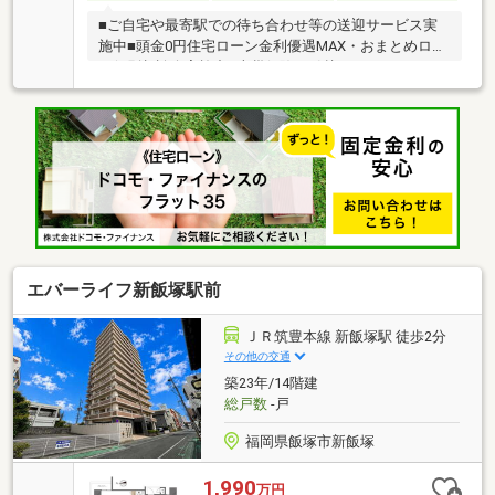
■ご自宅や最寄駅での待ち合わせ等の送迎サービス実
施中■頭金0円住宅ローン金利優遇MAX・おまとめロー
ン個別相談会実施中■火災保険・引越し・リフォーム
等々の面倒な諸手続き全てお任せください■住宅ロー
ン複数行一括申込可能（弊社ではローン代行0円）
エバーライフ新飯塚駅前
ＪＲ筑豊本線 新飯塚駅 徒歩2分
その他の交通
築23年/14階建
総戸数
-戸
福岡県飯塚市新飯塚
1,990
万円