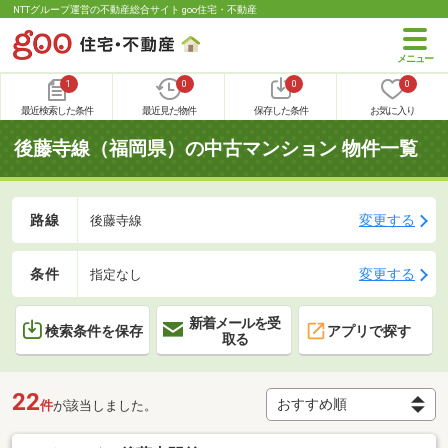
NTTグループ運営の不動産総合サイト goo住宅・不動産
1
0
0
0
最近検索した条件
最近見た物件
保存した条件
お気に入り
後藤寺線（福岡県）の中古マンション 物件一覧
路線
変更する
後藤寺線
条件
変更する
指定なし
新着メールを受
検索条件を保存
アプリで探す
取る
22
件
が該当しました。