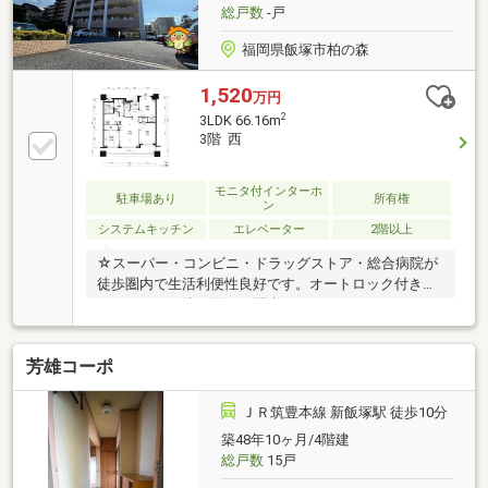
総戸数
-戸
福岡県飯塚市柏の森
1,520
万円
2
3LDK 66.16m
3階 西
モニタ付インターホ
駐車場あり
所有権
ン
システムキッチン
エレベーター
2階以上
☆スーパー・コンビニ・ドラッグストア・総合病院が
徒歩圏内で生活利便性良好です。オートロック付きマ
ンションで、防犯面にも配慮されています♪
芳雄コーポ
ＪＲ筑豊本線 新飯塚駅 徒歩10分
築48年10ヶ月/4階建
総戸数
15戸