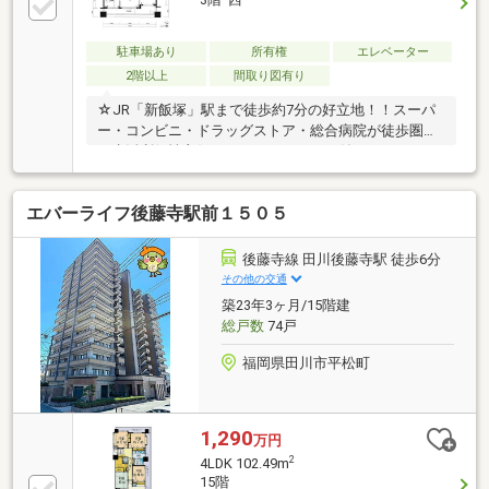
駐車場あり
所有権
エレベーター
2階以上
間取り図有り
☆JR「新飯塚」駅まで徒歩約7分の好立地！！スーパ
ー・コンビニ・ドラッグストア・総合病院が徒歩圏内
で生活利便性良好です。オートロック付きマンション
で、防犯面にも配慮されています♪
エバーライフ後藤寺駅前１５０５
後藤寺線 田川後藤寺駅 徒歩6分
その他の交通
築23年3ヶ月/15階建
総戸数
74戸
福岡県田川市平松町
1,290
万円
2
4LDK 102.49m
15階