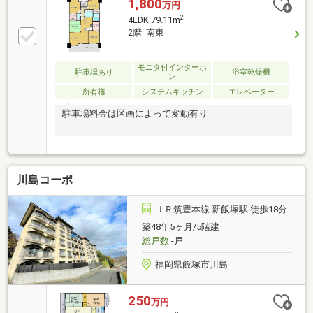
1,800
万円
2
4LDK 79.11m
2階 南東
モニタ付インターホ
駐車場あり
浴室乾燥機
ン
所有権
システムキッチン
エレベーター
駐車場料金は区画によって変動有り
川島コーポ
ＪＲ筑豊本線 新飯塚駅 徒歩18分
築48年5ヶ月/5階建
総戸数
-戸
福岡県飯塚市川島
250
万円