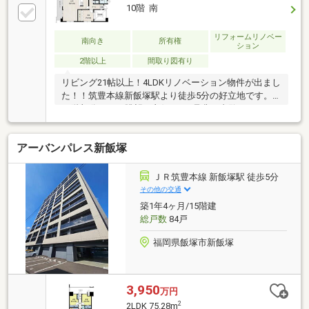
10階 南
リフォームリノベー
南向き
所有権
ション
2階以上
間取り図有り
リビング21帖以上！4LDKリノベーション物件が出まし
た！！筑豊本線新飯塚駅より徒歩5分の好立地です。
10階部分につき眺望も良好です♪是非ご内覧下さいま
せ！
アーバンパレス新飯塚
ＪＲ筑豊本線 新飯塚駅 徒歩5分
その他の交通
築1年4ヶ月/15階建
総戸数
84戸
福岡県飯塚市新飯塚
3,950
万円
2
2LDK 75.28m