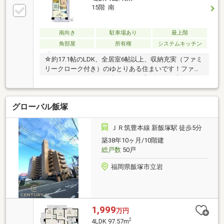
15階 南
南向き
駐車場あり
最上階
角部屋
所有権
システムキッチン
☆約17.1帖のLDK、全居室6帖以上、収納充実（ファミ
リークローク付き）のゆとりある住まいです！ファミ
リーにもおススメの一邸です♪※令和8年8月一部リフォ
ーム予定です。
グローバル飯塚
ＪＲ筑豊本線 新飯塚駅 徒歩5分
築38年10ヶ月/10階建
総戸数
50戸
福岡県飯塚市立岩
1,999
万円
2
4LDK 97.57m