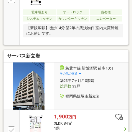
駐車場あり
オートロック
所有権
システムキッチン
カウンターキッチン
エレベーター
【新飯塚駅】徒歩14分 築2年の築浅物件 室内大変綺麗
にお使いです。
サーパス新立岩
筑豊本線 新飯塚駅 徒歩10分
その他の交通
築23年7ヶ月/10階建
総戸数
33戸
福岡県飯塚市新立岩
1,900
万円
2
3LDK 84m
1階