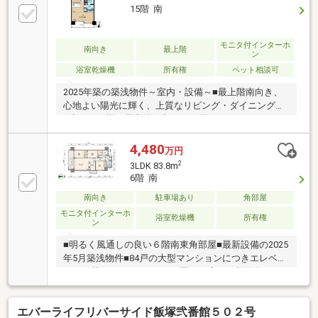
15階 南
モニタ付インターホ
南向き
最上階
ン
浴室乾燥機
所有権
ペット相談可
2025年築の築浅物件～室内・設備～■最上階南向き、
心地よい陽光に輝く、上質なリビング・ダイニング。
■癒される様な居心地の良さをお届けするマスターベ
ッドルームには、収納力のあるウォークインクロゼッ
ト。■浴室換気乾燥機付きのユニットバスは心地よい
4,480
万円
潤いのひと時をお楽しみいただける１４１８サイズ。
2
3LDK 83.8m
■リビングダイニングとキッチンには足元から温まる
6階 南
床暖房付き。■明るさに包まれた対面式カウンターキ
南向き
駐車場あり
角部屋
ッチン（食器洗乾燥機付）。～共用部～■TVモニター
付きインターホンで、幸せの基本となる安全を見守る
モニタ付インターホ
浴室乾燥機
所有権
ン
セキュリティ。■防音性に優れたT2サッシ・ペアガラ
ス。■大型郵便に対応した宅配ボックス。
■明るく風通しの良い６階南東角部屋■最新設備の2025
年5月築浅物件■84戸の大型マンションにつきエレベー
ター２基■うれしいペット２匹可（大きさ制限有）■ほ
とんどの生活が徒歩圏内で済みます（スーパー・病
院・市役所等）
エバーライフリバーサイド飯塚弐番館５０２号