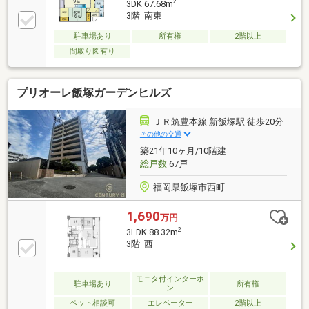
2
3DK 67.68m
3階 南東
駐車場あり
所有権
2階以上
間取り図有り
プリオーレ飯塚ガーデンヒルズ
ＪＲ筑豊本線 新飯塚駅 徒歩20分
その他の交通
築21年10ヶ月/10階建
総戸数
67戸
福岡県飯塚市西町
1,690
万円
2
3LDK 88.32m
3階 西
モニタ付インターホ
駐車場あり
所有権
ン
ペット相談可
エレベーター
2階以上