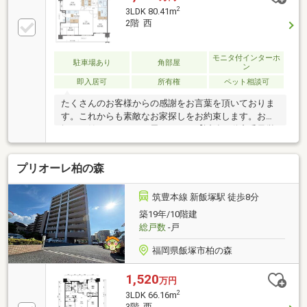
2
3LDK 80.41m
2階 西
モニタ付インターホ
駐車場あり
角部屋
ン
即入居可
所有権
ペット相談可
たくさんのお客様からの感謝をお言葉を頂いておりま
す。これからも素敵なお家探しをお約束します。お家
探しを始めてみようと思われたら【近鉄不動産千早営
業所】までお気軽にご相談下さいませ。ご条件など何
も決まっていなくても大丈夫です。まずはお客様の
プリオーレ柏の森
【希望】や【理想】をお聞かせ下さい。安心安全で、
必ず【思い出に残る取引】をお約束致します。不動産
のことなら、信頼の近鉄グループ【近鉄不動産・佐
筑豊本線 新飯塚駅 徒歩8分
藤】にお任せ下さい!!【資料請求】又は【見学予約】ボ
築19年/10階建
タンをクリック又は近鉄不動産 千早営業所【フリーダ
総戸数
-戸
イヤル:0800-111-０７８８】までお気軽にご連絡下さ
いませ
福岡県飯塚市柏の森
1,520
万円
2
3LDK 66.16m
3階 西