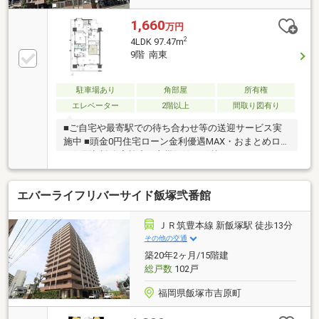
1,660
万円
2
4LDK 97.47m
9階 南東
駐車場あり
角部屋
所有権
エレベーター
2階以上
間取り図有り
■ご自宅や最寄駅での待ち合わせ等の送迎サービス実
施中 ■頭金0円住宅ローン金利優遇MAX・おまとめロー
ン個別相談会実施中 ■火災保険・引越し・リフォーム
等々の面倒な諸手続き全てお任せください ■住宅ロー
ン複数行一括申込可能（弊社ではローン代行0円）
エバーライフリバーサイド飯塚弐番館
ＪＲ筑豊本線 新飯塚駅 徒歩13分
その他の交通
築20年2ヶ月/15階建
総戸数
102戸
福岡県飯塚市吉原町