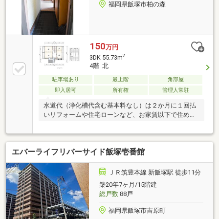
福岡県飯塚市柏の森
150
万円
2
3DK 55.73m
4階 北
駐車場あり
最上階
角部屋
即入居可
所有権
管理人常駐
水道代（浄化槽代含む基本料なし）は２か月に１回払
いリフォームや住宅ローンなど、お家賃以下で住める
プラン等ご相談ください。【ＧOOD ポイント】・最上
階・駐車場１台無料・2面バルコニー・全室フローリ
ング・湯ぽっと付【BADポイント】・エレベーターが
エバーライフリバーサイド飯塚壱番館
ございません
ＪＲ筑豊本線 新飯塚駅 徒歩11分
築20年7ヶ月/15階建
総戸数
88戸
福岡県飯塚市吉原町