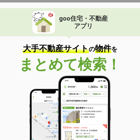
goo住宅・不動産
アプリ
大手不動産サイト
物件
の
を
まとめて検索！