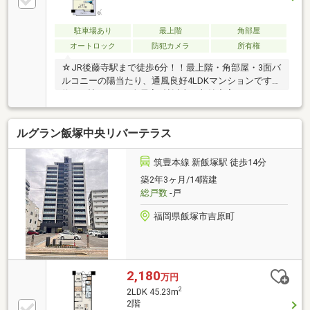
駐車場あり
最上階
角部屋
オートロック
防犯カメラ
所有権
☆JR後藤寺駅まで徒歩6分！！最上階・角部屋・3面バ
ルコニーの陽当たり、通風良好4LDKマンションです。
約17.1帖のLDK、全居室6帖以上、収納充実のゆとりあ
る住まいです！
ルグラン飯塚中央リバーテラス
筑豊本線 新飯塚駅 徒歩14分
築2年3ヶ月/14階建
総戸数
-戸
福岡県飯塚市吉原町
2,180
万円
2
2LDK 45.23m
2階