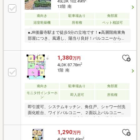
4SLDK 102.49m
13階 南
南向き
駐車場あり
角部屋
浴室乾燥機
所有権
ペット相談可
●JR後藤寺駅まで徒歩5分の立地です！●高層階南東角
部屋につき、風通し、陽当り良好！バルコニーからの
見晴らしも良く、田川市を一望できる開放的な眺望で
す！●ペット対応マンション！大切な家族と一緒に暮
らせます。●専有面積約30坪の4LDKの間取！ファミリ
1,380
万円
ー世帯にもお勧めの広さ！●あなぶき管理のマンショ
2
4LDK 87.78m
ン売買はあなぶき不動産流通にお任せください！
1階 南
南向き
駐車場あり
角部屋
モニタ付インターホ
即入居可
所有権
ン
即引渡可、システムキッチン、角住戸、シャワー付洗
面化粧台、ワイドバルコニー、２面以上バルコニー、
南向き、陽当り良好、全居室収納、和室、温水洗浄便
座、浴室に窓、ＴＶモニタ付インターホン、ペット相
談、小学校 徒歩10分以内、エレベーター、宅配ボック
1,290
万円
ス、駐輪場
2
4LDK 102.49m