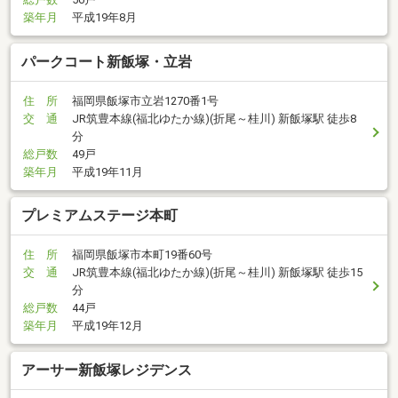
築年月
平成19年8月
パークコート新飯塚・立岩
住 所
福岡県飯塚市立岩1270番1号
交 通
JR筑豊本線(福北ゆたか線)(折尾～桂川) 新飯塚駅 徒歩8
分
総戸数
49戸
築年月
平成19年11月
プレミアムステージ本町
住 所
福岡県飯塚市本町19番60号
交 通
JR筑豊本線(福北ゆたか線)(折尾～桂川) 新飯塚駅 徒歩15
分
総戸数
44戸
築年月
平成19年12月
アーサー新飯塚レジデンス