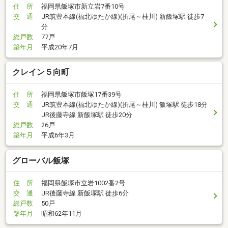
住 所
福岡県飯塚市新立岩7番10号
交 通
JR筑豊本線(福北ゆたか線)(折尾～桂川) 新飯塚駅 徒歩7
分
総戸数
77戸
築年月
平成20年7月
クレイン５向町
住 所
福岡県飯塚市飯塚17番39号
交 通
JR筑豊本線(福北ゆたか線)(折尾～桂川) 飯塚駅 徒歩18分
JR後藤寺線 新飯塚駅 徒歩20分
総戸数
26戸
築年月
平成6年3月
グローバル飯塚
住 所
福岡県飯塚市立岩1002番2号
交 通
JR後藤寺線 新飯塚駅 徒歩6分
総戸数
50戸
築年月
昭和62年11月