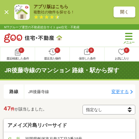
アプリ版はこちら
開く
複数社の物件を探せる！
NTTグループ運営の不動産総合サイト goo住宅・不動産
0
0
0
0
最近検索した条件
最近見た物件
保存した条件
お気に入り
JR後藤寺線のマンション 路線・駅から探す
路線
変更する
JR後藤寺線
47
件
が該当しました。
アメイズ片島リバーサイド
住 所
福岡県飯塚市片島2丁目2番15号