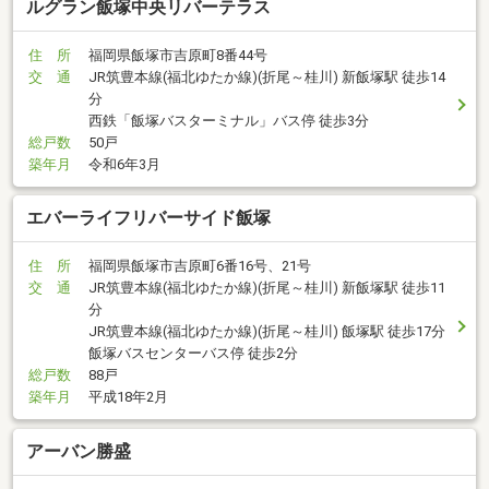
ルグラン飯塚中央リバーテラス
住 所
福岡県飯塚市吉原町8番44号
交 通
JR筑豊本線(福北ゆたか線)(折尾～桂川) 新飯塚駅 徒歩14
分
西鉄「飯塚バスターミナル」バス停 徒歩3分
総戸数
50戸
築年月
令和6年3月
エバーライフリバーサイド飯塚
住 所
福岡県飯塚市吉原町6番16号、21号
交 通
JR筑豊本線(福北ゆたか線)(折尾～桂川) 新飯塚駅 徒歩11
分
JR筑豊本線(福北ゆたか線)(折尾～桂川) 飯塚駅 徒歩17分
飯塚バスセンターバス停 徒歩2分
総戸数
88戸
築年月
平成18年2月
アーバン勝盛