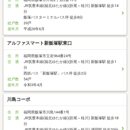
交 通
JR筑豊本線(福北ゆたか線)(折尾～桂川) 新飯塚駅 徒歩14
分
飯塚バスターミナルバス停 徒歩8分
総戸数
39戸
築年月
平成26年6月
アルファスマート新飯塚駅東口
住 所
福岡県飯塚市立岩964番24号
交 通
JR筑豊本線(福北ゆたか線)(折尾～桂川) 新飯塚駅 徒歩1
分
西鉄バス「新飯塚駅」バス停 徒歩2分
総戸数
54戸
築年月
令和3年4月
川島コーポ
住 所
福岡県飯塚市川島144番1号
交 通
JR筑豊本線(福北ゆたか線)(折尾～桂川) 新飯塚駅 徒歩18
分
JR筑豊本線(福北ゆたか線)(折尾～桂川) 浦田駅 徒歩20分