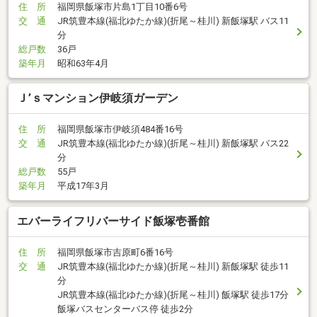
住 所
福岡県飯塚市片島1丁目10番6号
交 通
JR筑豊本線(福北ゆたか線)(折尾～桂川) 新飯塚駅 バス11
分
総戸数
36戸
築年月
昭和63年4月
Ｊ’ｓマンション伊岐須ガーデン
住 所
福岡県飯塚市伊岐須484番16号
交 通
JR筑豊本線(福北ゆたか線)(折尾～桂川) 新飯塚駅 バス22
分
総戸数
55戸
築年月
平成17年3月
エバーライフリバーサイド飯塚壱番館
住 所
福岡県飯塚市吉原町6番16号
交 通
JR筑豊本線(福北ゆたか線)(折尾～桂川) 新飯塚駅 徒歩11
分
JR筑豊本線(福北ゆたか線)(折尾～桂川) 飯塚駅 徒歩17分
飯塚バスセンターバス停 徒歩2分