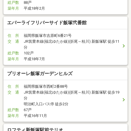
総戸数
88戸
築年月
平成18年2月
エバーライフリバーサイド飯塚弐番館
住 所
福岡県飯塚市吉原町6番21号
交 通
JR筑豊本線(福北ゆたか線)(折尾～桂川) 新飯塚駅 徒歩11
分
総戸数
102戸
築年月
平成18年7月
プリオーレ飯塚ガーデンヒルズ
住 所
福岡県飯塚市西町2番88号
交 通
JR筑豊本線(福北ゆたか線)(折尾～桂川) 新飯塚駅 徒歩19
分
明治町入口バス停 徒歩2分
総戸数
67戸
築年月
平成16年11月
ロフティ新飯塚駅前テリオ