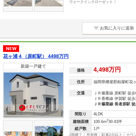
ウォークインクローゼット
お気に入りに追加
花ヶ浦４（原町駅） 4498万円
新築一戸建て
4,498万円
価格
住所
福岡県糟屋郡粕屋町花
交通
ＪＲ篠栗線 原町駅 徒歩
ＪＲ香椎線 伊賀駅 徒歩
ＪＲ篠栗線 長者原駅 徒
間取り
4LDK
2
建物面積
100.6m
30.43坪
総戸数
1戸
2階建て
所有権
駐車2台以上
カウ