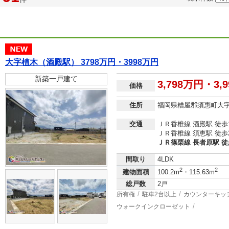
大字植木（酒殿駅） 3798万円・3998万円
新築一戸建て
3,798万円・3,
価格
住所
福岡県糟屋郡須惠町大
交通
ＪＲ香椎線 酒殿駅 徒歩
ＪＲ香椎線 須恵駅 徒歩
ＪＲ篠栗線 長者原駅 徒
間取り
4LDK
2
2
建物面積
100.2m
・115.63m
総戸数
2戸
所有権
駐車2台以上
カウンターキッ
ウォークインクローゼット