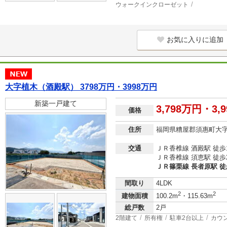
ウォークインクローゼット
お気に入りに追加
大字植木（酒殿駅） 3798万円・3998万円
新築一戸建て
3,798万円・3,
価格
住所
福岡県糟屋郡須惠町大
交通
ＪＲ香椎線 酒殿駅 徒歩
ＪＲ香椎線 須恵駅 徒歩
ＪＲ篠栗線 長者原駅 徒
間取り
4LDK
2
2
建物面積
100.2m
・115.63m
総戸数
2戸
2階建て
所有権
駐車2台以上
カウ