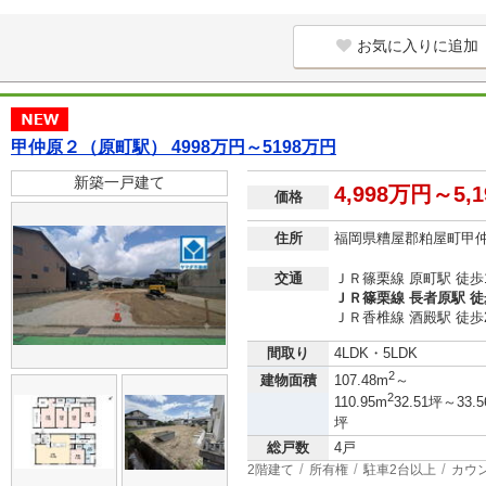
お気に入りに追加
甲仲原２（原町駅） 4998万円～5198万円
新築一戸建て
4,998万円～5,
価格
住所
福岡県糟屋郡粕屋町甲
交通
ＪＲ篠栗線 原町駅 徒歩
ＪＲ篠栗線 長者原駅 徒
ＪＲ香椎線 酒殿駅 徒歩
間取り
4LDK・5LDK
2
建物面積
107.48m
～
2
110.95m
32.51坪～33.5
坪
総戸数
4戸
2階建て
所有権
駐車2台以上
カウ