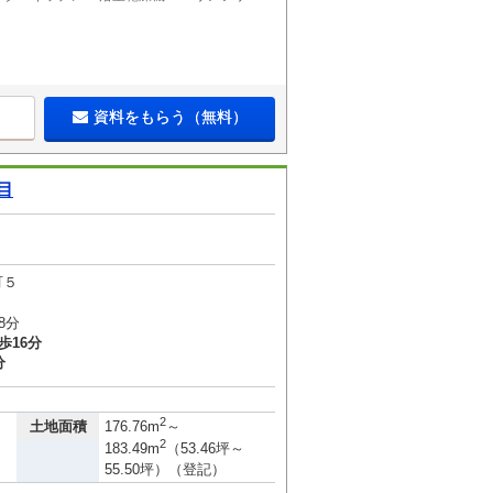
資料をもらう（無料）
目
町５
8分
歩16分
分
2
土地面積
176.76m
～
2
183.49m
（53.46坪～
55.50坪）（登記）