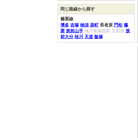
同じ路線から探す
篠栗線
博多
吉塚
柚須
原町
長者原
門松
篠
栗
筑前山手
城戸南蔵院前
九郎原
筑
前大分
桂川
天道
飯塚