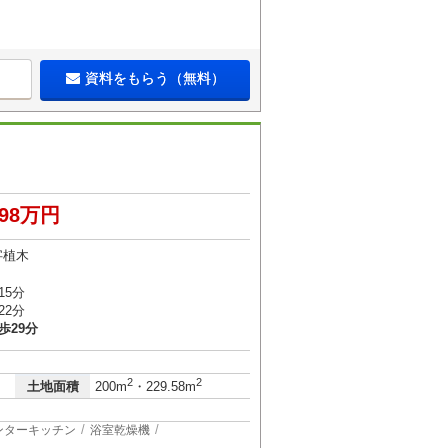
資料をもらう（無料）
998万円
字植木
15分
22分
歩29分
2
2
土地面積
200m
・229.58m
ンターキッチン
浴室乾燥機