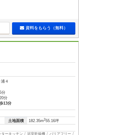
資料をもらう（無料）
ヶ浦４
6分
20分
歩13分
2
土地面積
182.35m
55.16坪
ンターキッチン
浴室乾燥機
バリアフリー