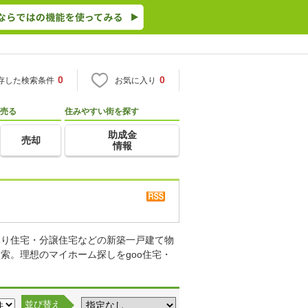
0
0
存した検索条件
お気に入り
売る
住みやすい街を探す
助成金
売却
情報
売り住宅・分譲住宅などの新築一戸建て物
索。理想のマイホーム探しをgoo住宅・
並び替え