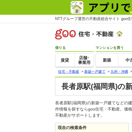
NTTグループ運営の不動産総合サイト goo
借りる
マンションを買う
店舗･
賃貸
新築
中
事業用
住宅・不動産
>
新築一戸建て
>
九州・沖縄
長者原駅(福岡県)の
長者原駅(福岡県)の新築一戸建てなど
件情報を探すならgoo住宅・不動産。価
不動産がサポートします。
現在の検索条件