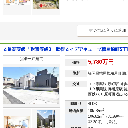
お気に入りに追加
☆最高等級「耐震等級3」取得☆イデアキューブ糟屋原町5丁
新築一戸建て
5,780万円
価格
住所
福岡県糟屋郡粕屋町原
交通
ＪＲ篠栗線 原町駅 徒歩
ＪＲ篠栗線 長者原駅 徒
西鉄バス 原町西 徒歩6
間取り
4LDK
2
建物面積
105.78m
～
2
106.81m
（31.99坪～
32.30坪）（登記）