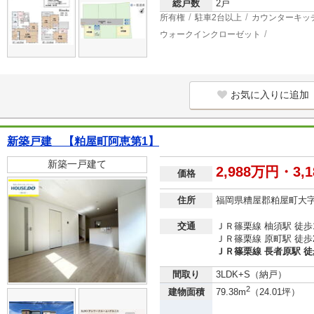
総戸数
2戸
所有権
駐車2台以上
カウンターキッ
ウォークインクローゼット
お気に入りに追加
新築戸建 【粕屋町阿恵第1】
新築一戸建て
2,988万円・3,
価格
住所
福岡県糟屋郡粕屋町大
交通
ＪＲ篠栗線 柚須駅 徒歩
ＪＲ篠栗線 原町駅 徒歩
ＪＲ篠栗線 長者原駅 徒
間取り
3LDK+S（納戸）
2
建物面積
79.38m
（24.01坪）