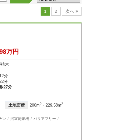
1
2
次へ
998万円
字植木
12分
22分
歩27分
2
2
土地面積
200m
・229.58m
チン
浴室乾燥機
バリアフリー