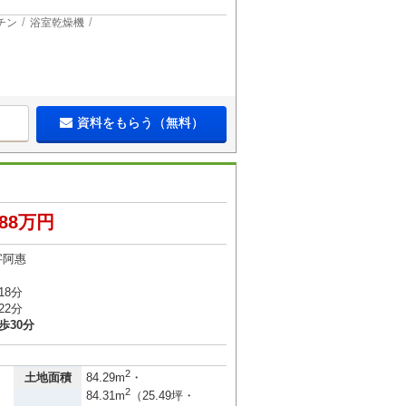
チン
浴室乾燥機
資料をもらう（無料）
188万円
字阿惠
18分
22分
歩30分
2
土地面積
84.29m
・
2
84.31m
（25.49坪・