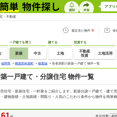
住宅・不動産
0
最近見た物件
保
一戸建てを買う
建てる
投資する
不動産
古
新築
中古
土地
土地活用
投資
>
福岡県
>
糟屋郡粕屋町
>
篠栗線
>
長者原駅の新築一戸建て 物件一覧
新築一戸建て・分譲住宅 物件一覧
の建売住宅・新築住宅・一軒家をご紹介します。新築分譲一戸建て・建て
格・建物面積・土地面積・間取り・人気のこだわり条件から物件を簡単検
61
表示件数
件