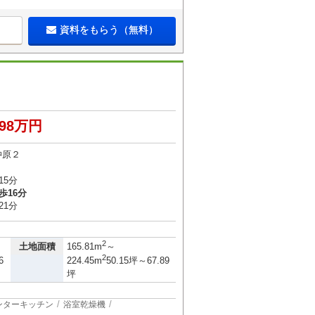
資料をもらう（無料）
198万円
仲原２
15分
歩16分
21分
2
土地面積
165.81m
～
2
6
224.45m
50.15坪～67.89
坪
ンターキッチン
浴室乾燥機