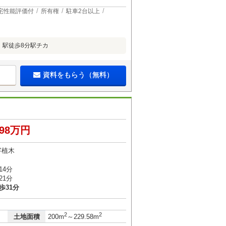
宅性能評価付
所有権
駐車2台以上
」駅徒歩8分駅チカ
資料をもらう（無料）
998万円
字植木
14分
21分
歩31分
2
2
土地面積
200m
～229.58m