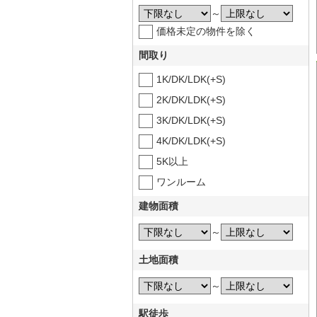
～
価格未定の物件を除く
間取り
1K/DK/LDK(+S)
2K/DK/LDK(+S)
3K/DK/LDK(+S)
4K/DK/LDK(+S)
5K以上
ワンルーム
建物面積
～
土地面積
～
駅徒歩