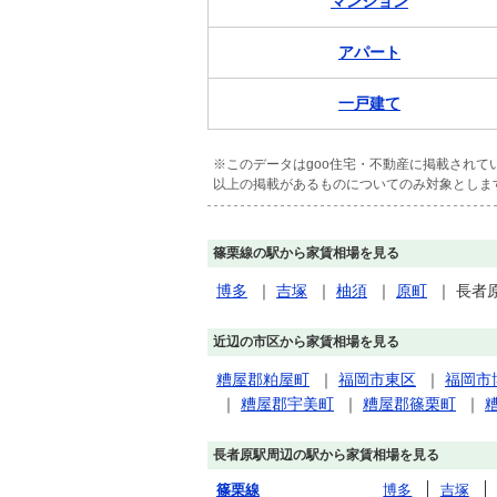
マンション
アパート
一戸建て
※このデータはgoo住宅・不動産に掲載され
以上の掲載があるものについてのみ対象としま
篠栗線の駅から家賃相場を見る
博多
｜
吉塚
｜
柚須
｜
原町
｜
長者
近辺の市区から家賃相場を見る
糟屋郡粕屋町
｜
福岡市東区
｜
福岡市
｜
糟屋郡宇美町
｜
糟屋郡篠栗町
｜
長者原駅周辺の駅から家賃相場を見る
篠栗線
博多
吉塚