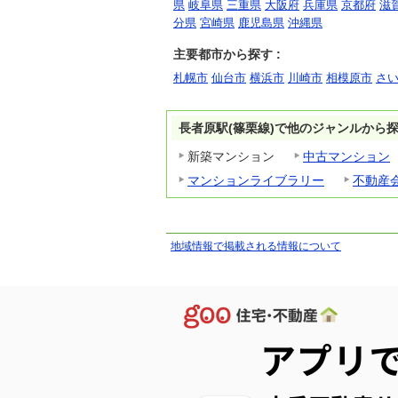
県
岐阜県
三重県
大阪府
兵庫県
京都府
滋
分県
宮崎県
鹿児島県
沖縄県
主要都市から探す :
札幌市
仙台市
横浜市
川崎市
相模原市
さ
長者原駅(篠栗線)で他のジャンルから
新築マンション
中古マンション
マンションライブラリー
不動産
地域情報で掲載される情報について