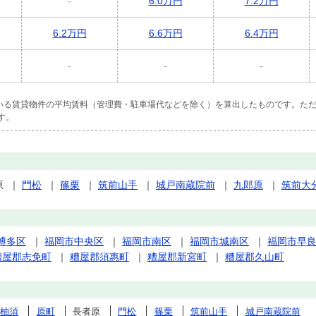
-
6.0万円
7.2万円
6.2万円
6.6万円
6.4万円
-
-
-
ている賃貸物件の平均賃料（管理費・駐車場代などを除く）を算出したものです。ただ
す。
原
｜
門松
｜
篠栗
｜
筑前山手
｜
城戸南蔵院前
｜
九郎原
｜
筑前大
博多区
｜
福岡市中央区
｜
福岡市南区
｜
福岡市城南区
｜
福岡市早
糟屋郡志免町
｜
糟屋郡須惠町
｜
糟屋郡新宮町
｜
糟屋郡久山町
柚須
原町
長者原
門松
篠栗
筑前山手
城戸南蔵院前