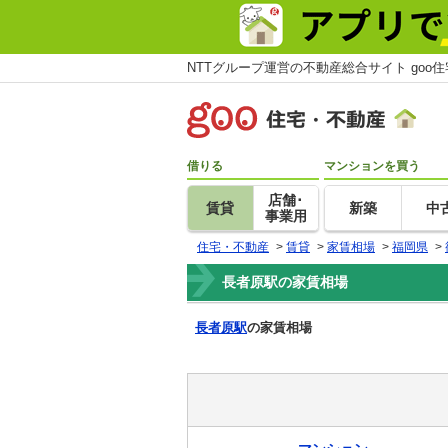
NTTグループ運営の不動産総合サイト goo
借りる
マンションを買う
店舗･
賃貸
新築
中
事業用
住宅・不動産
>
賃貸
>
家賃相場
>
福岡県
>
長者原駅の家賃相場
長者原駅
の家賃相場