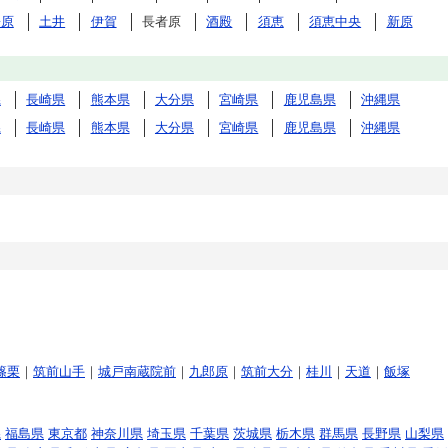
松原
土井
伊賀
長者原
酒殿
須恵
須恵中央
新原
県
長崎県
熊本県
大分県
宮崎県
鹿児島県
沖縄県
県
長崎県
熊本県
大分県
宮崎県
鹿児島県
沖縄県
篠栗
｜
筑前山手
｜
城戸南蔵院前
｜
九郎原
｜
筑前大分
｜
桂川
｜
天道
｜
飯塚
県
福島県
東京都
神奈川県
埼玉県
千葉県
茨城県
栃木県
群馬県
長野県
山梨県