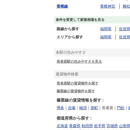
香椎線
香椎神宮
舞
条件を変更して家賃相場を見る
路線から探す
福岡県
佐賀
エリアから探す
福岡県
佐賀
各駅の住みやすさ
長者原駅の住みやすさを見る
賃貸物件検索
長者原駅の賃貸物件を探す
篠栗線の賃貸物件を探す
篠栗線の賃貸情報を探す :
博多
｜
吉塚
｜
柚須
｜
原町
｜長者原｜
門松
｜
都道府県から探す :
北海道
青森県
秋田県
岩手県
宮城県
山形