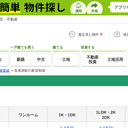
住宅・不動産
0
最近見た物件
保
一戸建てを買う
建てる
投資する
不動産
古
新築
中古
土地
土地活用
投資
篠栗線
>
長者原駅の家賃相場
1LDK・2K
ワンルーム
1K・1DK
2DK