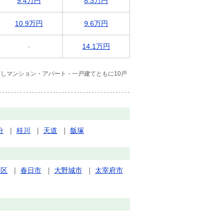
9.4万円
8.3万円
10.9万円
9.6万円
-
14.1万円
しマンション・アパート・一戸建てともに10戸
分
｜
桂川
｜
天道
｜
飯塚
良区
｜
春日市
｜
大野城市
｜
太宰府市