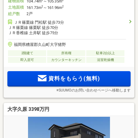
建物面積
2
2
104.74m
～105.35m
土地面積
2
2
161.73m
～161.96m
総戸数
2戸
ＪＲ篠栗線 門松駅 徒歩73分
ＪＲ篠栗線 篠栗駅 徒歩70分
ＪＲ香椎線 土井駅 徒歩75分
福岡県糟屋郡久山町大字猪野
2階建て
所有権
駐車2台以上
即入居可
カウンターキッチン
浴室乾燥機
資料をもらう(無料)
※SUUMOのお問い合わせページへ移動します
大字久原 3398万円