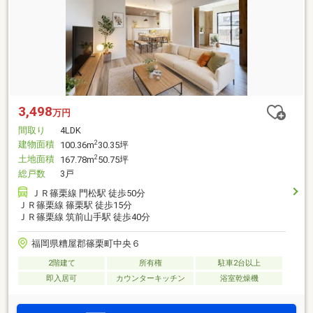
3,498
万円
間取り
4LDK
建物面積
2
100.36m
30.35坪
土地面積
2
167.78m
50.75坪
総戸数
3戸
ＪＲ篠栗線 門松駅 徒歩50分
ＪＲ篠栗線 篠栗駅 徒歩15分
ＪＲ篠栗線 筑前山手駅 徒歩40分
福岡県糟屋郡篠栗町中央６
2階建て
所有権
駐車2台以上
即入居可
カウンターキッチン
浴室乾燥機