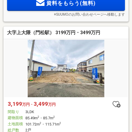
資料をもらう(無料)
※SUUMOのお問い合わせページへ移動します
大字上大隈（門松駅） 3199万円・3499万円
3,199
3,499
万円・
万円
間取り
3LDK
建物面積
2
2
85.49m
・85.7m
土地面積
2
2
101.72m
・115.71m
総戸数
2戸