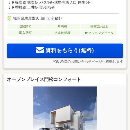
ＪＲ篠栗線 篠栗駅 バス1分/猪野赤坂入口 停歩5分
ＪＲ香椎線 土井駅 徒歩75分
福岡県糟屋郡久山町大字猪野
2階建て
所有権
駐車2台以上
即入居可
浴室乾燥機
IHクッキングヒータ
資料をもらう(無料)
※SUUMOのお問い合わせページへ移動します
オープンプレイス門松コンフォート