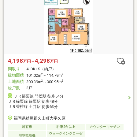
4,198
4,298
万円～
万円
間取り
4LDK+S（納戸）
建物面積
2
2
101.02m
～114.79m
土地面積
2
2
300.39m
～300.95m
総戸数
3戸
ＪＲ篠栗線 門松駅 徒歩54分
ＪＲ篠栗線 篠栗駅 徒歩48分
ＪＲ香椎線 土井駅 徒歩63分
福岡県糟屋郡久山町大字久原
所有権
駐車2台以上
カウンターキッチン
ウォークインクローゼ
浴室乾燥機