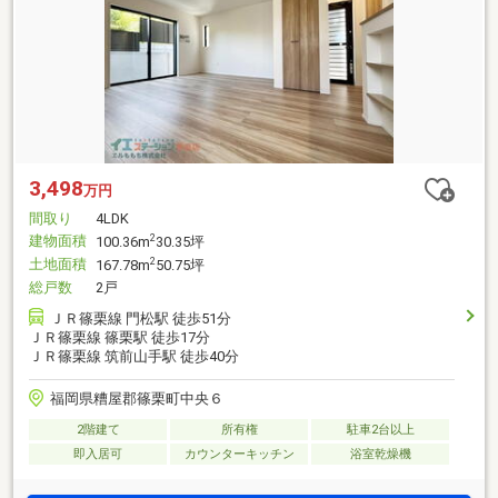
3,498
万円
間取り
4LDK
建物面積
2
100.36m
30.35坪
土地面積
2
167.78m
50.75坪
総戸数
2戸
ＪＲ篠栗線 門松駅 徒歩51分
ＪＲ篠栗線 篠栗駅 徒歩17分
ＪＲ篠栗線 筑前山手駅 徒歩40分
福岡県糟屋郡篠栗町中央６
2階建て
所有権
駐車2台以上
即入居可
カウンターキッチン
浴室乾燥機