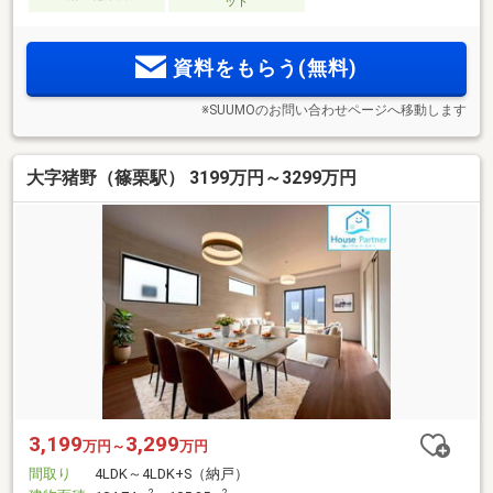
ット
資料をもらう(無料)
※SUUMOのお問い合わせページへ移動します
大字猪野（篠栗駅） 3199万円～3299万円
3,199
3,299
万円～
万円
間取り
4LDK～4LDK+S（納戸）