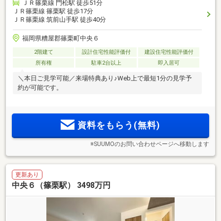
ＪＲ篠栗線 門松駅 徒歩51分
ＪＲ篠栗線 篠栗駅 徒歩17分
ＪＲ篠栗線 筑前山手駅 徒歩40分
福岡県糟屋郡篠栗町中央６
2階建て
設計住宅性能評価付
建設住宅性能評価付
所有権
駐車2台以上
即入居可
＼本日ご見学可能／来場特典あり♪Web上で最短1分の見学予
約が可能です。
資料をもらう(無料)
※SUUMOのお問い合わせページへ移動します
更新あり
中央６（篠栗駅） 3498万円