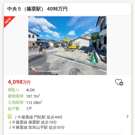
中央５（篠栗駅） 4098万円
4,098
万円
間取り
4LDK
建物面積
2
107.7m
土地面積
2
112.28m
総戸数
1戸
ＪＲ篠栗線 門松駅 徒歩44分
ＪＲ篠栗線 篠栗駅 徒歩10分
ＪＲ篠栗線 筑前山手駅 徒歩53分