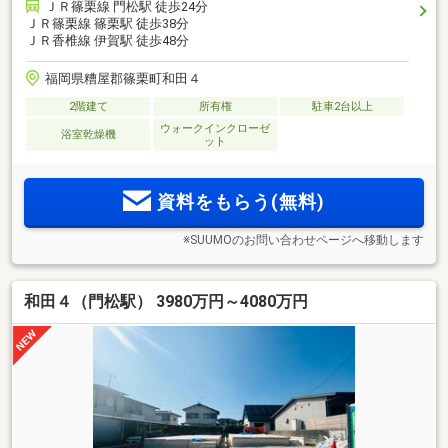
ＪＲ篠栗線 門松駅 徒歩24分
ＪＲ篠栗線 篠栗駅 徒歩38分
ＪＲ香椎線 伊賀駅 徒歩48分
福岡県糟屋郡篠栗町和田４
2階建て
所有権
駐車2台以上
ウォークインクローゼ
浴室乾燥機
ット
資料をもらう(無料)
※SUUMOのお問い合わせページへ移動します
和田４（門松駅） 3980万円～4080万円