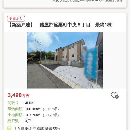
※SUUMOのお問い合わせページへ移動します
更新あり
【新築戸建】 糟屋郡篠栗町中央６丁目 最終1棟
3,498
万円
間取り
4LDK
建物面積
2
100.36m
（30.35坪）
土地面積
2
167.78m
（50.75坪）
総戸数
3戸
ＪＲ篠栗線 門松駅 徒歩55分