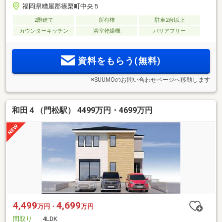
福岡県糟屋郡篠栗町中央５
2階建て
所有権
駐車2台以上
カウンターキッチン
浴室乾燥機
バリアフリー
資料をもらう(無料)
※SUUMOのお問い合わせページへ移動します
和田４（門松駅） 4499万円・4699万円
4,499
4,699
万円・
万円
間取り
4LDK