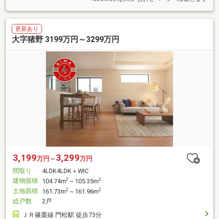
更新あり
大字猪野 3199万円～3299万円
3,199
3,299
万円～
万円
間取り
4LDK4LDK＋WIC
建物面積
2
2
104.74m
～105.35m
土地面積
2
2
161.73m
～161.96m
総戸数
2戸
ＪＲ篠栗線 門松駅 徒歩73分