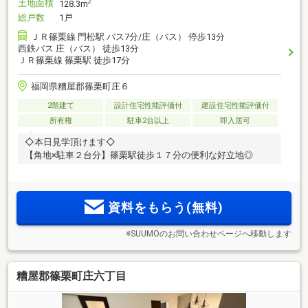
土地面積
2
128.3m
総戸数
1戸
ＪＲ篠栗線 門松駅 バス7分/庄（バス） 停歩13分
西鉄バス 庄（バス） 徒歩13分
ＪＲ篠栗線 篠栗駅 徒歩17分
福岡県糟屋郡篠栗町庄６
2階建て
設計住宅性能評価付
建設住宅性能評価付
所有権
駐車2台以上
即入居可
◇本日見学頂けます◇
【角地×駐車２台分】篠栗駅徒歩１７分の便利な好立地◎
資料をもらう(無料)
※SUUMOのお問い合わせページへ移動します
糟屋郡篠栗町庄六丁目