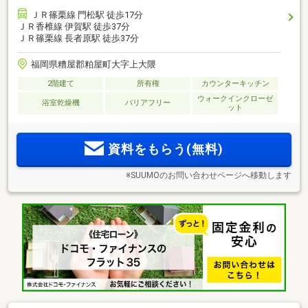
ＪＲ篠栗線 門松駅 徒歩17分
ＪＲ香椎線 伊賀駅 徒歩37分
ＪＲ篠栗線 長者原駅 徒歩37分
福岡県糟屋郡粕屋町大字上大隈
2階建て
所有権
カウンターキッチン
ウォークインクローゼ
浴室乾燥機
バリアフリー
ット
資料をもらう(無料)
※SUUMOのお問い合わせページへ移動します