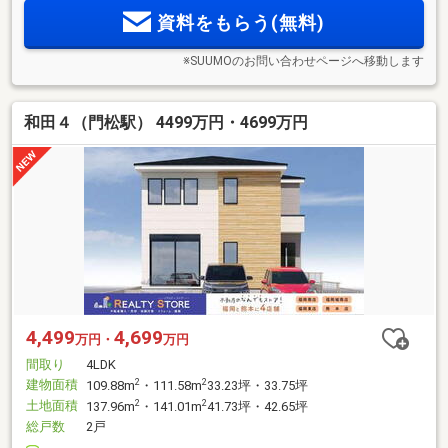
資料をもらう(無料)
※SUUMOのお問い合わせページへ移動します
和田４（門松駅） 4499万円・4699万円
4,499
4,699
万円・
万円
間取り
4LDK
建物面積
2
2
109.88m
・111.58m
33.23坪・33.75坪
土地面積
2
2
137.96m
・141.01m
41.73坪・42.65坪
総戸数
2戸