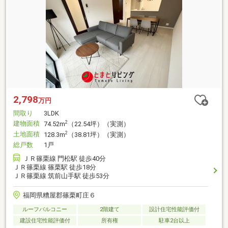
2,798
万円
間取り
3LDK
建物面積
2
74.52m
（22.54坪）（実測）
土地面積
2
128.3m
（38.81坪）（実測）
総戸数
1戸
ＪＲ篠栗線 門松駅 徒歩40分
ＪＲ篠栗線 篠栗駅 徒歩18分
ＪＲ篠栗線 筑前山手駅 徒歩53分
福岡県糟屋郡篠栗町庄６
ルーフバルコニー
2階建て
設計住宅性能評価付
建設住宅性能評価付
所有権
駐車2台以上