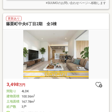
※SUUMOのお問い合わせページへ移動します
更新あり
篠栗町中央6丁目2期 全3棟
3,498
万円
間取り
4LDK
建物面積
2
100.36m
土地面積
2
167.78m
総戸数
3戸