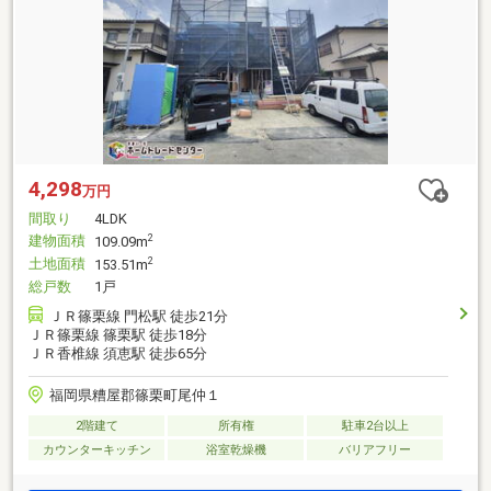
4,298
万円
間取り
4LDK
建物面積
2
109.09m
土地面積
2
153.51m
総戸数
1戸
ＪＲ篠栗線 門松駅 徒歩21分
ＪＲ篠栗線 篠栗駅 徒歩18分
ＪＲ香椎線 須恵駅 徒歩65分
福岡県糟屋郡篠栗町尾仲１
2階建て
所有権
駐車2台以上
カウンターキッチン
浴室乾燥機
バリアフリー