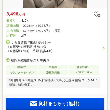
3,498
万円
間取り
4LDK
建物面積
2
100.36m
（30.35坪）
土地面積
2
167.78m
（50.75坪）（実測）
総戸数
3戸
ＪＲ篠栗線 門松駅 徒歩51分
ＪＲ篠栗線 篠栗駅 徒歩17分
ＪＲ篠栗線 筑前山手駅 徒歩40分
福岡県糟屋郡篠栗町中央６
2階建て
所有権
駐車2台以上
カウンターキッチン
浴室乾燥機
バリアフリー
即日内見OK♪頭金0円&来場特典♪大手安心感☆住宅ローン&LP
相談♪ 補助金案内
資料をもらう(無料)