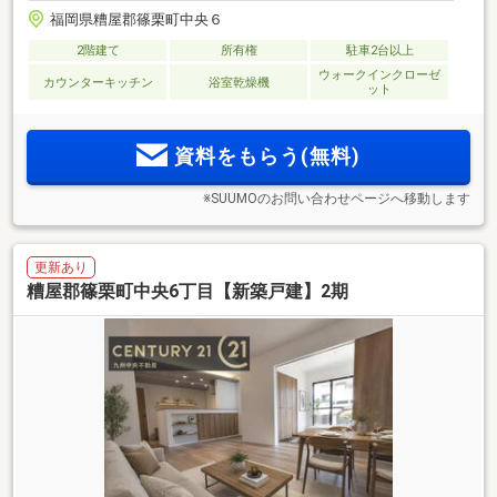
福岡県糟屋郡篠栗町中央６
2階建て
所有権
駐車2台以上
ウォークインクローゼ
カウンターキッチン
浴室乾燥機
ット
資料をもらう(無料)
※SUUMOのお問い合わせページへ移動します
更新あり
糟屋郡篠栗町中央6丁目【新築戸建】2期