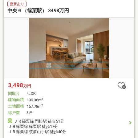
更新あり
中央６（篠栗駅） 3498万円
3,498
万円
間取り
4LDK
建物面積
2
100.36m
土地面積
2
167.78m
総戸数
3戸
ＪＲ篠栗線 門松駅 徒歩51分
ＪＲ篠栗線 篠栗駅 徒歩17分
ＪＲ篠栗線 筑前山手駅 徒歩40分