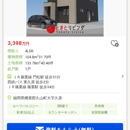
3,398
万円
間取り
4LDK
建物面積
2
104.8m
31.70坪
土地面積
2
133.78m
40.46坪
総戸数
1戸
ＪＲ篠栗線 門松駅 徒歩51分
西鉄バス 東久原 徒歩2分
ＪＲ篠栗線 篠栗駅 徒歩34分
福岡県糟屋郡久山町大字久原
ルーフバルコニー
2階建て
所有権
駐車2台以上
カウンターキッチン
浴室乾燥機
資料をもらう(無料)