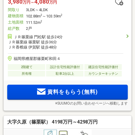
3,980
4,080
万円～
万円
間取り
3LDK～4LDK
建物面積
2
2
102.88m
～103.59m
土地面積
2
111.52m
総戸数
2戸
ＪＲ篠栗線 門松駅 徒歩24分
ＪＲ篠栗線 篠栗駅 徒歩36分
ＪＲ香椎線 伊賀駅 徒歩48分
福岡県糟屋郡篠栗町和田４
2階建て
設計住宅性能評価付
建設住宅性能評価付
所有権
駐車2台以上
カウンターキッチン
資料をもらう(無料)
※SUUMOのお問い合わせページへ移動します
大字久原（篠栗駅） 4198万円～4298万円