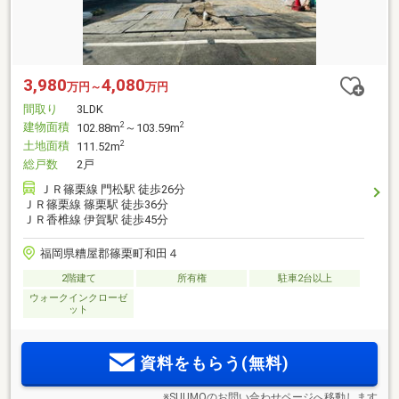
3,980
4,080
万円～
万円
間取り
3LDK
建物面積
2
2
102.88m
～103.59m
土地面積
2
111.52m
総戸数
2戸
ＪＲ篠栗線 門松駅 徒歩26分
ＪＲ篠栗線 篠栗駅 徒歩36分
ＪＲ香椎線 伊賀駅 徒歩45分
福岡県糟屋郡篠栗町和田４
2階建て
所有権
駐車2台以上
ウォークインクローゼ
ット
資料をもらう(無料)
※SUUMOのお問い合わせページへ移動します