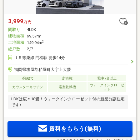
3,999
万円
間取り
4LDK
建物面積
2
99.57m
土地面積
2
149.94m
総戸数
2戸
ＪＲ篠栗線 門松駅 徒歩14分
福岡県糟屋郡粕屋町大字上大隈
2階建て
所有権
駐車2台以上
ウォークインクローゼ
カウンターキッチン
浴室乾燥機
ット
LDKは広々18畳！ウォークインクローゼット付の新築分譲住宅
です♪
資料をもらう(無料)