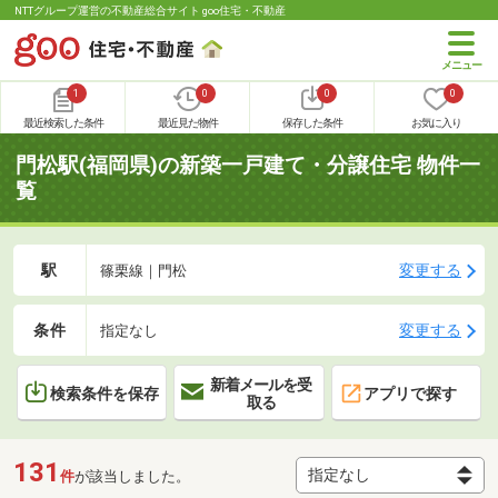
NTTグループ運営の不動産総合サイト goo住宅・不動産
1
0
0
0
最近検索した条件
最近見た物件
保存した条件
お気に入り
門松駅(福岡県)の新築一戸建て・分譲住宅 物件一
覧
駅
変更する
篠栗線｜門松
条件
変更する
指定なし
新着メールを受
検索条件を保存
アプリで探す
取る
131
件
が該当しました。