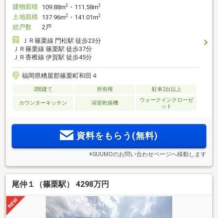
建物面積
2
2
109.88m
・111.58m
土地面積
2
2
137.96m
・141.01m
総戸数
2戸
ＪＲ篠栗線 門松駅 徒歩23分
ＪＲ篠栗線 篠栗駅 徒歩37分
ＪＲ香椎線 伊賀駅 徒歩45分
福岡県糟屋郡篠栗町和田４
2階建て
所有権
駐車2台以上
ウォークインクローゼ
カウンターキッチン
浴室乾燥機
ット
資料をもらう(無料)
※SUUMOのお問い合わせページへ移動します
尾仲１（篠栗駅） 4298万円