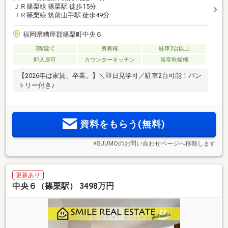
ＪＲ篠栗線 篠栗駅 徒歩15分
ＪＲ篠栗線 筑前山手駅 徒歩49分
福岡県糟屋郡篠栗町中央６
2階建て
所有権
駐車2台以上
即入居可
カウンターキッチン
浴室乾燥機
【2026年は家賃、卒業。】＼即日見学可／駐車2台可能！パン
トリー付き♪
資料をもらう(無料)
※SUUMOのお問い合わせページへ移動します
更新あり
中央６（篠栗駅） 3498万円