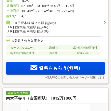
間取り
4LDK
建物面積
2
2
87.88m
～103.68m
26.58坪～31.36坪
土地面積
2
2
133.43m
～239.4m
40.36坪～72.41坪
総戸数
4戸
ＪＲ日豊本線 坂ノ市駅 徒歩6分
ＪＲ日豊本線 大在駅 徒歩46分
ＪＲ日豊本線 幸崎駅 徒歩59分
大分県大分市久原中央１
ルーフバルコニー
2階建て
設計住宅性能評価付
建設住宅性能評価付
所有権
駐車2台以上
資料をもらう(無料)
※SUUMOのお問い合わせページへ移動します
建築条件付土地
南太平寺４（古国府駅） 1812万1000円