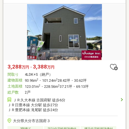
3,288
3,388
万円・
万円
間取り
4LDK+S（納戸）
建物面積
2
2
93.96m
・101.24m
28.42坪・30.62坪
土地面積
2
2
123.01m
・228.56m
37.21坪・69.13坪
総戸数
2戸
ＪＲ久大本線 古国府駅 徒歩6分
ＪＲ日豊本線 大分駅 徒歩27分
ＪＲ豊肥本線 滝尾駅 徒歩24分
大分県大分市古国府３
2階建て
設計住宅性能評価付
建設住宅性能評価付