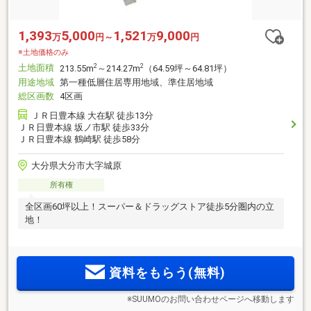
1,393
5,000
1,521
9,000
万
円～
万
円
※土地価格のみ
土地面積
2
2
213.55m
～214.27m
（64.59坪～64.81坪）
用途地域
第一種低層住居専用地域、準住居地域
総区画数
4区画
ＪＲ日豊本線 大在駅 徒歩13分
ＪＲ日豊本線 坂ノ市駅 徒歩33分
ＪＲ日豊本線 鶴崎駅 徒歩58分
大分県大分市大字城原
所有権
全区画60坪以上！スーパー＆ドラッグストア徒歩5分圏内の立
地！
資料をもらう(無料)
※SUUMOのお問い合わせページへ移動します