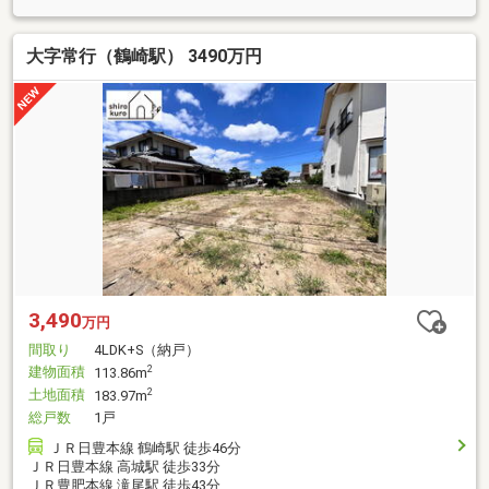
大字常行（鶴崎駅） 3490万円
3,490
万円
間取り
4LDK+S（納戸）
建物面積
2
113.86m
土地面積
2
183.97m
総戸数
1戸
ＪＲ日豊本線 鶴崎駅 徒歩46分
ＪＲ日豊本線 高城駅 徒歩33分
ＪＲ豊肥本線 滝尾駅 徒歩43分