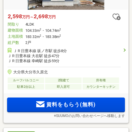
2,598
2,698
万円～
万円
間取り
4LDK
建物面積
2
2
104.33m
・104.74m
土地面積
2
2
183.32m
・183.38m
総戸数
2戸
ＪＲ日豊本線 坂ノ市駅 徒歩8分
ＪＲ日豊本線 大在駅 徒歩47分
ＪＲ日豊本線 幸崎駅 徒歩59分
大分県大分市久原北
ルーフバルコニー
2階建て
所有権
駐車2台以上
即入居可
カウンターキッチン
資料をもらう(無料)
※SUUMOのお問い合わせページへ移動します