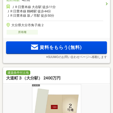
ＪＲ日豊本線 大在駅 徒歩11分
ＪＲ日豊本線 鶴崎駅 徒歩44分
ＪＲ日豊本線 坂ノ市駅 徒歩50分
大分県大分市角子南２
所有権
資料をもらう(無料)
※SUUMOのお問い合わせページへ移動します
建築条件付土地
大道町３（大分駅） 2400万円