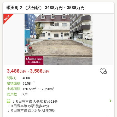
碩田町２（大分駅） 3488万円・3588万円
3,488
3,588
万円・
万円
間取り
4LDK
建物面積
2
95.58m
土地面積
2
2
120.55m
・129.98m
総戸数
2戸
ＪＲ日豊本線 大分駅 徒歩28分
ＪＲ日豊本線 牧駅 徒歩42分
ＪＲ日豊本線 西大分駅 徒歩38分