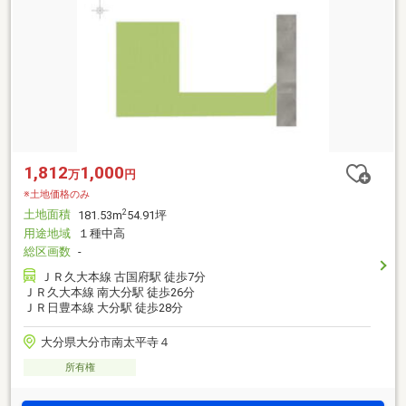
1,812
1,000
万
円
※土地価格のみ
土地面積
2
181.53m
54.91坪
用途地域
１種中高
総区画数
-
ＪＲ久大本線 古国府駅 徒歩7分
ＪＲ久大本線 南大分駅 徒歩26分
ＪＲ日豊本線 大分駅 徒歩28分
大分県大分市南太平寺４
所有権