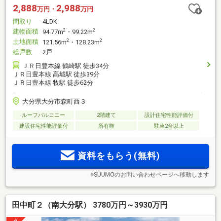
2,888
2,988
万円・
万円
間取り
4LDK
建物面積
2
2
94.77m
・99.22m
土地面積
2
2
121.56m
・128.23m
総戸数
2戸
ＪＲ日豊本線 鶴崎駅 徒歩34分
ＪＲ日豊本線 高城駅 徒歩39分
ＪＲ日豊本線 牧駅 徒歩62分
大分県大分市森町西３
ルーフバルコニー
2階建て
設計住宅性能評価付
建設住宅性能評価付
所有権
駐車2台以上
資料をもらう(無料)
※SUUMOのお問い合わせページへ移動します
田中町２（南大分駅） 3780万円～3930万円