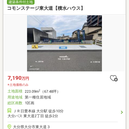
建築条件付土地
コモンステージ東大道【積水ハウス】
7,190
万円
※土地価格のみ
土地面積
2
223.09m
（67.48坪）
用途地域
第一種住居地域
総区画数
1区画
ＪＲ日豊本線 大分駅 徒歩10分
大分バス 東大道2丁目 徒歩2分
大分県大分市東大道３