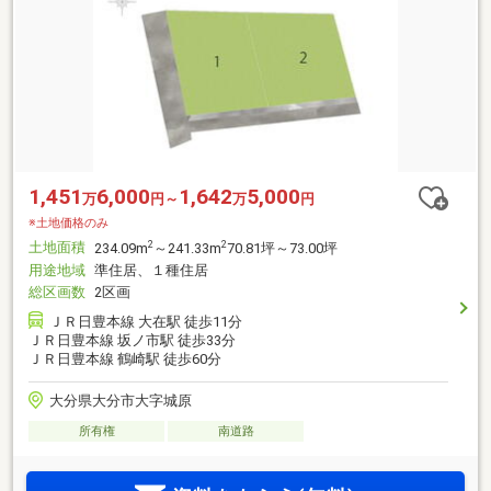
1,451
6,000
1,642
5,000
万
円～
万
円
※土地価格のみ
土地面積
2
2
234.09m
～241.33m
70.81坪～73.00坪
用途地域
準住居、１種住居
総区画数
2区画
ＪＲ日豊本線 大在駅 徒歩11分
ＪＲ日豊本線 坂ノ市駅 徒歩33分
ＪＲ日豊本線 鶴崎駅 徒歩60分
大分県大分市大字城原
所有権
南道路