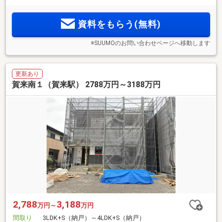
資料をもらう(無料)
※SUUMOのお問い合わせページへ移動します
更新あり
賀来南１（賀来駅） 2788万円～3188万円
2,788
3,188
万円～
万円
間取り
3LDK+S（納戸）～4LDK+S（納戸）