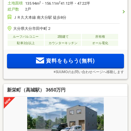
土地面積
2
2
135.94m
・156.11m
41.12坪・47.22坪
総戸数
2戸
ＪＲ久大本線 南大分駅 徒歩8分
大分県大分市田中町２
ルーフバルコニー
2階建て
所有権
駐車2台以上
カウンターキッチン
オール電化
資料をもらう(無料)
※SUUMOのお問い合わせページへ移動します
新栄町（高城駅） 3650万円