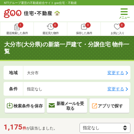
NTTグループ運営の不動産総合サイト goo住宅・不動産
1
0
0
0
最近検索した条件
最近見た物件
保存した条件
お気に入り
大分市(大分県)の新築一戸建て・分譲住宅 物件一
覧
地域
変更する
大分市
条件
変更する
指定なし
新着メールを受
検索条件を保存
アプリで探す
取る
1,175
件
が該当しました。