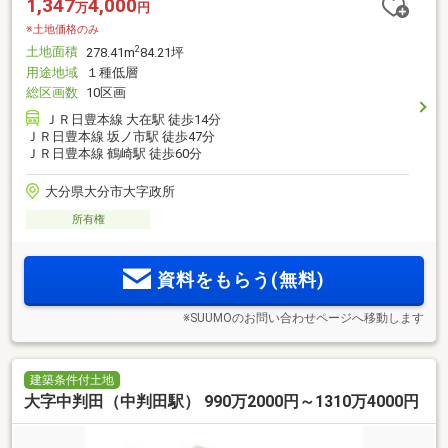
1,347
4,000
万
円
※土地価格のみ
土地面積
2
278.41m
84.21坪
用途地域
１種低層
総区画数
10区画
ＪＲ日豊本線 大在駅 徒歩14分
ＪＲ日豊本線 坂ノ市駅 徒歩47分
ＪＲ日豊本線 鶴崎駅 徒歩60分
大分県大分市大字政所
所有権
資料をもらう(無料)
※SUUMOのお問い合わせページへ移動します
建築条件付土地
大字中判田（中判田駅） 990万2000円～1310万4000円