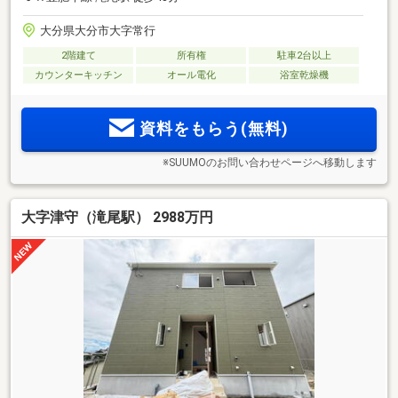
大分県大分市大字常行
2階建て
所有権
駐車2台以上
カウンターキッチン
オール電化
浴室乾燥機
資料をもらう(無料)
※SUUMOのお問い合わせページへ移動します
大字津守（滝尾駅） 2988万円