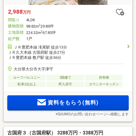
2,988
万円
間取り
4LDK
建物面積
2
98.82m
29.89坪
土地面積
2
224.32m
67.85坪
総戸数
1戸
ＪＲ豊肥本線 滝尾駅 徒歩13分
ＪＲ久大本線 古国府駅 徒歩27分
ＪＲ豊肥本線 敷戸駅 徒歩36分
大分県大分市大字津守
ルーフバルコニー
2階建て
所有権
駐車2台以上
即入居可
カウンターキッチン
資料をもらう(無料)
※SUUMOのお問い合わせページへ移動します
古国府３（古国府駅） 3288万円・3388万円