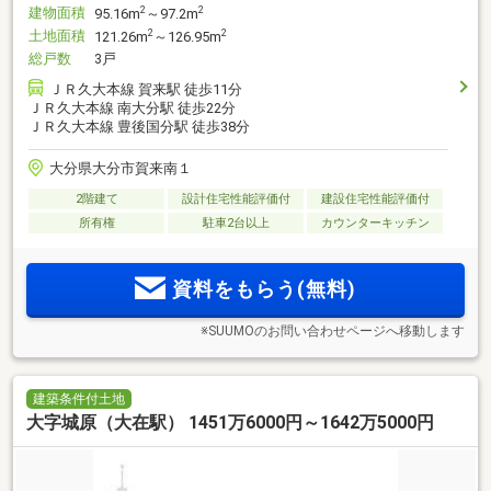
建物面積
2
2
95.16m
～97.2m
土地面積
2
2
121.26m
～126.95m
総戸数
3戸
ＪＲ久大本線 賀来駅 徒歩11分
ＪＲ久大本線 南大分駅 徒歩22分
ＪＲ久大本線 豊後国分駅 徒歩38分
大分県大分市賀来南１
2階建て
設計住宅性能評価付
建設住宅性能評価付
所有権
駐車2台以上
カウンターキッチン
資料をもらう(無料)
※SUUMOのお問い合わせページへ移動します
建築条件付土地
大字城原（大在駅） 1451万6000円～1642万5000円