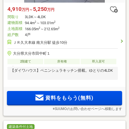
4,910
5,250
万円～
万円
間取り
3LDK～4LDK
建物面積
2
2
94.4m
～103.01m
土地面積
2
2
166.05m
～212.65m
総戸数
4戸
ＪＲ久大本線 南大分駅 徒歩10分
大分県大分市田中町１
2階建て
所有権
即入居可
【ダイワハウス】ペニンシュラキッチン搭載。ゆとりの4LDK
資料をもらう(無料)
※SUUMOのお問い合わせページへ移動します
建築条件付土地