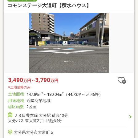
コモンステージ大道町【積水ハウス】
3,490
3,790
万円～
万円
※土地価格のみ
土地面積
2
2
147.89m
～180.04m
（44.73坪～54.46坪）
用途地域
近隣商業地域
総区画数
2区画
ＪＲ日豊本線 大分駅 徒歩13分
大分バス 東大道2丁目 徒歩4分
大分県大分市大道町５