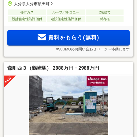
大分県大分市碩田町２
都市ガス
ルーフバルコニー
2階建て
設計住宅性能評価付
建設住宅性能評価付
所有権
資料をもらう(無料)
※SUUMOのお問い合わせページへ移動します
森町西３（鶴崎駅） 2888万円・2988万円