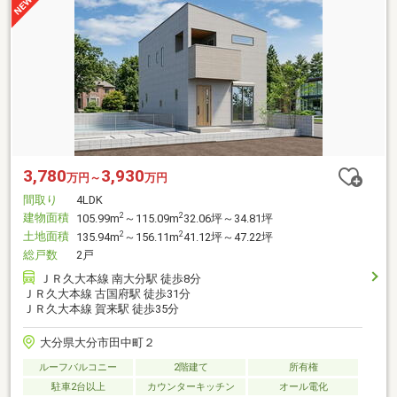
3,780
3,930
万円～
万円
間取り
4LDK
建物面積
2
2
105.99m
～115.09m
32.06坪～34.81坪
土地面積
2
2
135.94m
～156.11m
41.12坪～47.22坪
総戸数
2戸
ＪＲ久大本線 南大分駅 徒歩8分
ＪＲ久大本線 古国府駅 徒歩31分
ＪＲ久大本線 賀来駅 徒歩35分
大分県大分市田中町２
ルーフバルコニー
2階建て
所有権
駐車2台以上
カウンターキッチン
オール電化