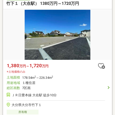
竹下１（大在駅） 1380万円～1720万円
1,380
1,720
万円～
万円
※土地価格のみ
土地面積
2
2
178.54m
～226.34m
用途地域
１種住居
総区画数
7区画
ＪＲ日豊本線 大在駅 徒歩10分
大分県大分市竹下１
所有権