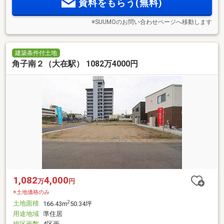
資料をもらう(無料)
※SUUMOのお問い合わせページへ移動します
建築条件付土地
角子南２（大在駅） 1082万4000円
1,082
4,000
万
円
※土地価格のみ
土地面積
2
166.43m
50.34坪
用途地域
準住居
総区画数
4区画