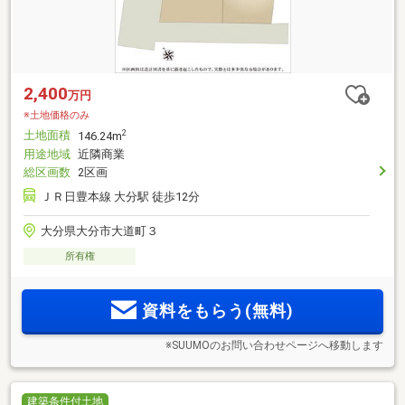
2,400
万円
※土地価格のみ
土地面積
2
146.24m
用途地域
近隣商業
総区画数
2区画
ＪＲ日豊本線 大分駅 徒歩12分
大分県大分市大道町３
所有権
資料をもらう(無料)
※SUUMOのお問い合わせページへ移動します
建築条件付土地