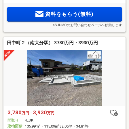
資料をもらう(無料)
※SUUMOのお問い合わせページへ移動します
田中町２（南大分駅） 3780万円・3930万円
3,780
3,930
万円・
万円
間取り
4LDK
建物面積
2
2
105.99m
・115.09m
32.06坪・34.81坪