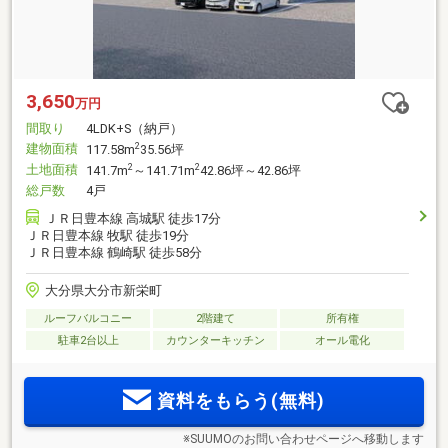
3,650
万円
間取り
4LDK+S（納戸）
建物面積
2
117.58m
35.56坪
土地面積
2
2
141.7m
～141.71m
42.86坪～42.86坪
総戸数
4戸
ＪＲ日豊本線 高城駅 徒歩17分
ＪＲ日豊本線 牧駅 徒歩19分
ＪＲ日豊本線 鶴崎駅 徒歩58分
大分県大分市新栄町
ルーフバルコニー
2階建て
所有権
駐車2台以上
カウンターキッチン
オール電化
資料をもらう(無料)
※SUUMOのお問い合わせページへ移動します