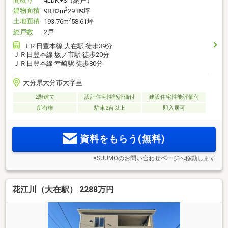
間取り
4LDK+S（納戸）
建物面積
2
98.82m
29.89坪
土地面積
2
193.76m
58.61坪
総戸数
2戸
ＪＲ日豊本線 大在駅 徒歩39分
ＪＲ日豊本線 坂ノ市駅 徒歩20分
ＪＲ日豊本線 幸崎駅 徒歩80分
大分県大分市大字里
2階建て
設計住宅性能評価付
建設住宅性能評価付
所有権
駐車2台以上
即入居可
資料をもらう(無料)
※SUUMOのお問い合わせページへ移動します
花江川（大在駅） 2288万円