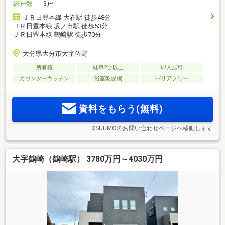
総戸数
3戸
ＪＲ日豊本線 大在駅 徒歩48分
ＪＲ日豊本線 坂ノ市駅 徒歩53分
ＪＲ日豊本線 鶴崎駅 徒歩70分
大分県大分市大字佐野
所有権
駐車2台以上
即入居可
カウンターキッチン
浴室乾燥機
バリアフリー
資料をもらう(無料)
※SUUMOのお問い合わせページへ移動します
大字鶴崎（鶴崎駅） 3780万円～4030万円