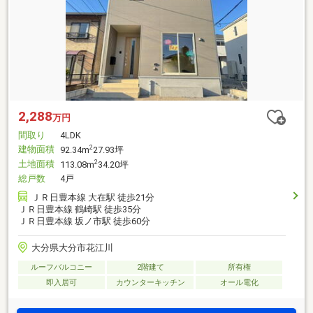
2,288
万円
間取り
4LDK
建物面積
2
92.34m
27.93坪
土地面積
2
113.08m
34.20坪
総戸数
4戸
ＪＲ日豊本線 大在駅 徒歩21分
ＪＲ日豊本線 鶴崎駅 徒歩35分
ＪＲ日豊本線 坂ノ市駅 徒歩60分
大分県大分市花江川
ルーフバルコニー
2階建て
所有権
即入居可
カウンターキッチン
オール電化