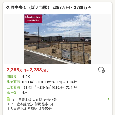
久原中央１（坂ノ市駅） 2388万円～2788万円
2,388
2,788
万円～
万円
間取り
4LDK
建物面積
2
2
87.88m
～103.68m
26.58坪～31.36坪
土地面積
2
2
133.43m
～239.4m
40.36坪～72.41坪
総戸数
4戸
ＪＲ日豊本線 大在駅 徒歩46分
ＪＲ日豊本線 坂ノ市駅 徒歩6分
ＪＲ日豊本線 幸崎駅 徒歩59分