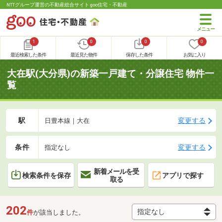
NTTグループ運営の不動産総合サイト goo住宅・不動産
1
0
0
0
最近検索した条件
最近見た物件
保存した条件
お気に入り
大在駅(大分県)の新築一戸建て・分譲住宅 物件一
覧
駅
変更する
日豊本線｜大在
条件
変更する
指定なし
新着メールを受
検索条件を保存
アプリで探す
取る
202
件
が該当しました。