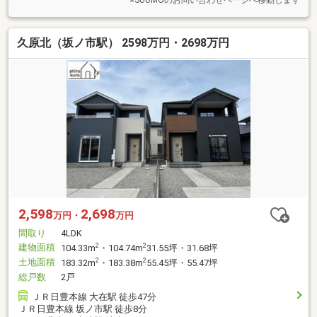
久原北（坂ノ市駅） 2598万円・2698万円
2,598
2,698
万円・
万円
間取り
4LDK
建物面積
2
2
104.33m
・104.74m
31.55坪・31.68坪
土地面積
2
2
183.32m
・183.38m
55.45坪・55.47坪
総戸数
2戸
ＪＲ日豊本線 大在駅 徒歩47分
ＪＲ日豊本線 坂ノ市駅 徒歩8分