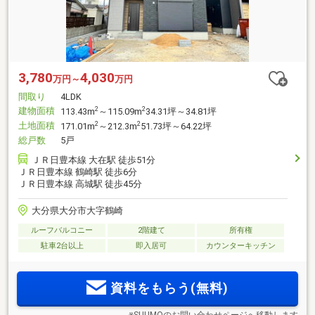
3,780
4,030
万円～
万円
間取り
4LDK
建物面積
2
2
113.43m
～115.09m
34.31坪～34.81坪
土地面積
2
2
171.01m
～212.3m
51.73坪～64.22坪
総戸数
5戸
ＪＲ日豊本線 大在駅 徒歩51分
ＪＲ日豊本線 鶴崎駅 徒歩6分
ＪＲ日豊本線 高城駅 徒歩45分
大分県大分市大字鶴崎
ルーフバルコニー
2階建て
所有権
駐車2台以上
即入居可
カウンターキッチン
資料をもらう(無料)
※SUUMOのお問い合わせページへ移動します