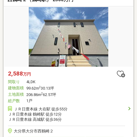
2,588
万円
間取り
4LDK
建物面積
2
99.62m
30.13坪
土地面積
2
206.86m
62.57坪
総戸数
1戸
ＪＲ日豊本線 大在駅 徒歩55分
ＪＲ日豊本線 鶴崎駅 徒歩12分
ＪＲ日豊本線 高城駅 徒歩36分
大分県大分市西鶴崎２