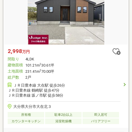
2,998
万円
間取り
4LDK
建物面積
2
101.21m
30.61坪
土地面積
2
231.41m
70.00坪
総戸数
2戸
ＪＲ日豊本線 大在駅 徒歩26分
ＪＲ日豊本線 鶴崎駅 徒歩47分
ＪＲ日豊本線 坂ノ市駅 徒歩58分
大分県大分市大在北３
所有権
駐車2台以上
即入居可
カウンターキッチン
浴室乾燥機
バリアフリー