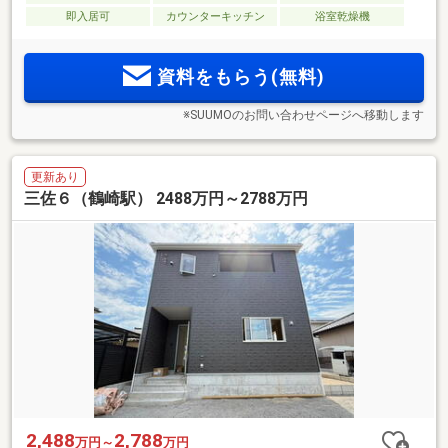
即入居可
カウンターキッチン
浴室乾燥機
資料をもらう(無料)
※SUUMOのお問い合わせページへ移動します
更新あり
三佐６（鶴崎駅） 2488万円～2788万円
2,488
2,788
万円～
万円