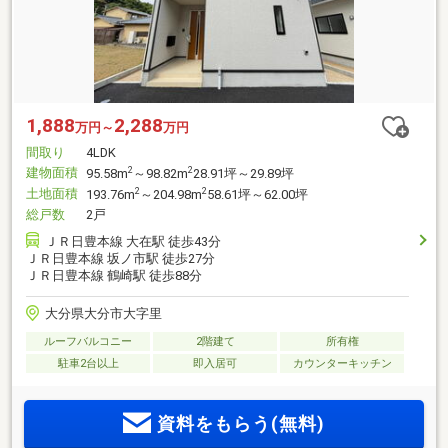
1,888
2,288
万円～
万円
間取り
4LDK
建物面積
2
2
95.58m
～98.82m
28.91坪～29.89坪
土地面積
2
2
193.76m
～204.98m
58.61坪～62.00坪
総戸数
2戸
ＪＲ日豊本線 大在駅 徒歩43分
ＪＲ日豊本線 坂ノ市駅 徒歩27分
ＪＲ日豊本線 鶴崎駅 徒歩88分
大分県大分市大字里
ルーフバルコニー
2階建て
所有権
駐車2台以上
即入居可
カウンターキッチン
資料をもらう(無料)