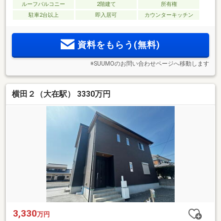
ルーフバルコニー
2階建て
所有権
駐車2台以上
即入居可
カウンターキッチン
資料をもらう(無料)
※SUUMOのお問い合わせページへ移動します
横田２（大在駅） 3330万円
3,330
万円