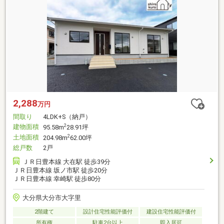
2,288
万円
間取り
4LDK+S（納戸）
建物面積
2
95.58m
28.91坪
土地面積
2
204.98m
62.00坪
総戸数
2戸
ＪＲ日豊本線 大在駅 徒歩39分
ＪＲ日豊本線 坂ノ市駅 徒歩20分
ＪＲ日豊本線 幸崎駅 徒歩80分
大分県大分市大字里
2階建て
設計住宅性能評価付
建設住宅性能評価付
所有権
駐車2台以上
即入居可