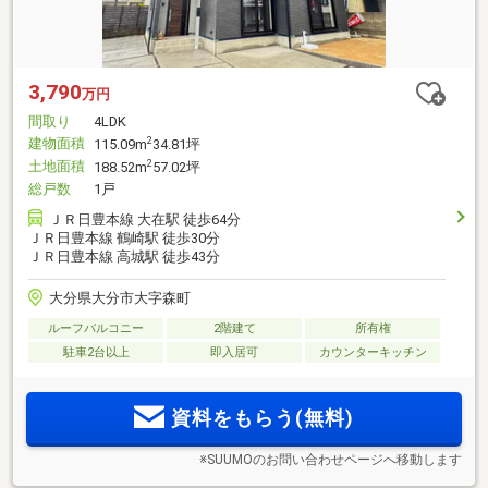
3,790
万円
間取り
4LDK
建物面積
2
115.09m
34.81坪
土地面積
2
188.52m
57.02坪
総戸数
1戸
ＪＲ日豊本線 大在駅 徒歩64分
ＪＲ日豊本線 鶴崎駅 徒歩30分
ＪＲ日豊本線 高城駅 徒歩43分
大分県大分市大字森町
ルーフバルコニー
2階建て
所有権
駐車2台以上
即入居可
カウンターキッチン
資料をもらう(無料)
※SUUMOのお問い合わせページへ移動します