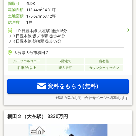
間取り
4LDK
建物面積
2
113.44m
34.31坪
土地面積
2
175.62m
53.12坪
総戸数
1戸
ＪＲ日豊本線 大在駅 徒歩15分
ＪＲ日豊本線 坂ノ市駅 徒歩46分
ＪＲ日豊本線 鶴崎駅 徒歩59分
大分県大分市横田２
ルーフバルコニー
2階建て
所有権
駐車2台以上
即入居可
カウンターキッチン
資料をもらう(無料)
※SUUMOのお問い合わせページへ移動します
横田２（大在駅） 3330万円