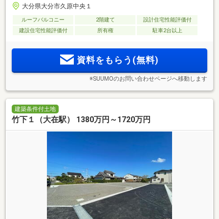
大分県大分市久原中央１
ルーフバルコニー
2階建て
設計住宅性能評価付
建設住宅性能評価付
所有権
駐車2台以上
資料をもらう(無料)
※SUUMOのお問い合わせページへ移動します
建築条件付土地
竹下１（大在駅） 1380万円～1720万円