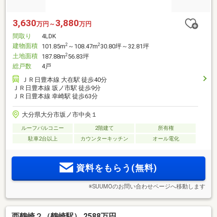
3,630
3,880
万円～
万円
間取り
4LDK
建物面積
2
2
101.85m
～108.47m
30.80坪～32.81坪
土地面積
2
187.88m
56.83坪
総戸数
4戸
ＪＲ日豊本線 大在駅 徒歩40分
ＪＲ日豊本線 坂ノ市駅 徒歩9分
ＪＲ日豊本線 幸崎駅 徒歩63分
大分県大分市坂ノ市中央１
ルーフバルコニー
2階建て
所有権
駐車2台以上
カウンターキッチン
オール電化
資料をもらう(無料)
※SUUMOのお問い合わせページへ移動します
西鶴崎２（鶴崎駅） 2588万円