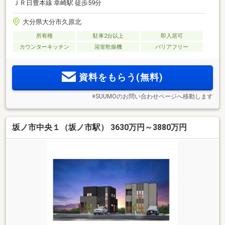
ＪＲ日豊本線 幸崎駅 徒歩59分
大分県大分市久原北
所有権
駐車2台以上
即入居可
カウンターキッチン
浴室乾燥機
バリアフリー
資料をもらう(無料)
※SUUMOのお問い合わせページへ移動します
坂ノ市中央１（坂ノ市駅） 3630万円～3880万円