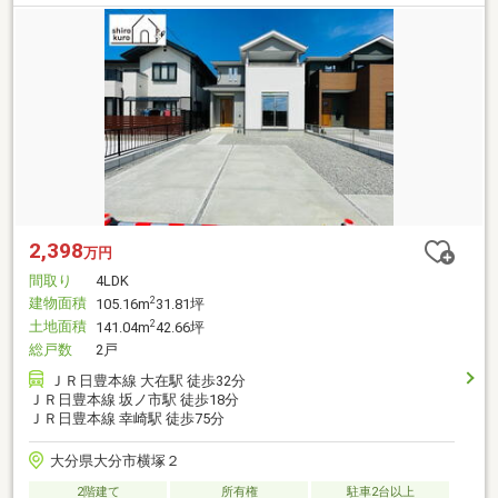
2,398
万円
間取り
4LDK
建物面積
2
105.16m
31.81坪
土地面積
2
141.04m
42.66坪
総戸数
2戸
ＪＲ日豊本線 大在駅 徒歩32分
ＪＲ日豊本線 坂ノ市駅 徒歩18分
ＪＲ日豊本線 幸崎駅 徒歩75分
大分県大分市横塚２
2階建て
所有権
駐車2台以上