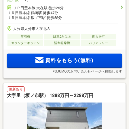
ＪＲ日豊本線 大在駅 徒歩26分
ＪＲ日豊本線 鶴崎駅 徒歩47分
ＪＲ日豊本線 坂ノ市駅 徒歩58分
大分県大分市大在北３
所有権
駐車2台以上
即入居可
カウンターキッチン
浴室乾燥機
バリアフリー
資料をもらう(無料)
※SUUMOのお問い合わせページへ移動します
更新あり
大字里（坂ノ市駅） 1888万円～2288万円