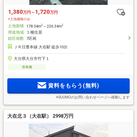
1,380
1,720
万円～
万円
※土地価格のみ
土地面積
2
2
178.54m
～226.34m
用途地域
１種住居
総区画数
7区画
ＪＲ日豊本線 大在駅 徒歩10分
大分県大分市竹下１
所有権
資料をもらう(無料)
※SUUMOのお問い合わせページへ移動します
大在北３（大在駅） 2998万円