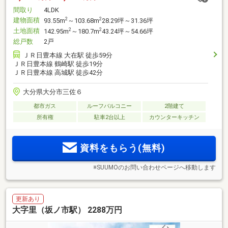
間取り
4LDK
建物面積
2
2
93.55m
～103.68m
28.29坪～31.36坪
土地面積
2
2
142.95m
～180.7m
43.24坪～54.66坪
総戸数
2戸
ＪＲ日豊本線 大在駅 徒歩59分
ＪＲ日豊本線 鶴崎駅 徒歩19分
ＪＲ日豊本線 高城駅 徒歩42分
大分県大分市三佐６
都市ガス
ルーフバルコニー
2階建て
所有権
駐車2台以上
カウンターキッチン
資料をもらう(無料)
※SUUMOのお問い合わせページへ移動します
更新あり
大字里（坂ノ市駅） 2288万円