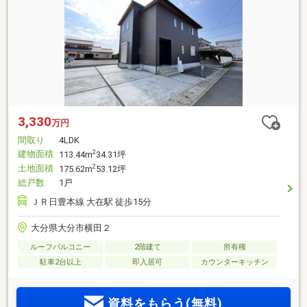
3,330
万円
間取り
4LDK
建物面積
2
113.44m
34.31坪
土地面積
2
175.62m
53.12坪
総戸数
1戸
ＪＲ日豊本線 大在駅 徒歩15分
大分県大分市横田２
ルーフバルコニー
2階建て
所有権
駐車2台以上
即入居可
カウンターキッチン
資料をもらう(無料)