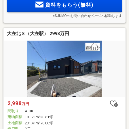
資料をもらう(無料)
※SUUMOのお問い合わせページへ移動します
大在北３（大在駅） 2998万円
2,998
万円
間取り
4LDK
建物面積
2
101.21m
30.61坪
土地面積
2
231.41m
70.00坪
総戸数
2戸