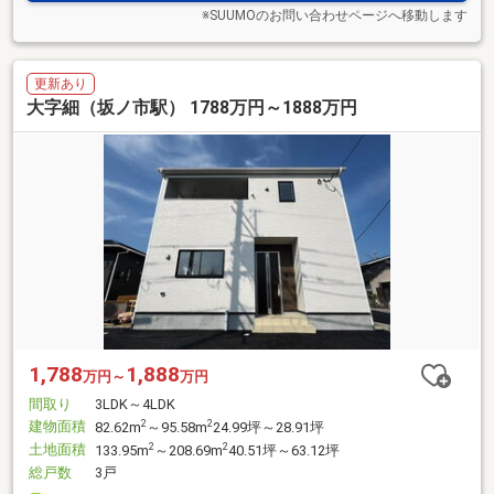
※SUUMOのお問い合わせページへ移動します
更新あり
大字細（坂ノ市駅） 1788万円～1888万円
1,788
1,888
万円～
万円
間取り
3LDK～4LDK
建物面積
2
2
82.62m
～95.58m
24.99坪～28.91坪
土地面積
2
2
133.95m
～208.69m
40.51坪～63.12坪
総戸数
3戸