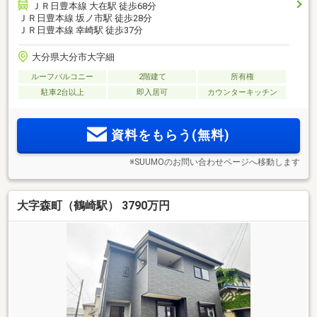
ＪＲ日豊本線 大在駅 徒歩68分
ＪＲ日豊本線 坂ノ市駅 徒歩28分
ＪＲ日豊本線 幸崎駅 徒歩37分
大分県大分市大字細
ルーフバルコニー
2階建て
所有権
駐車2台以上
即入居可
カウンターキッチン
資料をもらう(無料)
※SUUMOのお問い合わせページへ移動します
大字森町（鶴崎駅） 3790万円