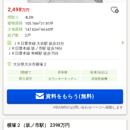
2,498
万円
間取り
4LDK
建物面積
2
105.16m
31.81坪
土地面積
2
147.62m
44.65坪
総戸数
2戸
ＪＲ日豊本線 大在駅 徒歩32分
ＪＲ日豊本線 坂ノ市駅 徒歩18分
ＪＲ日豊本線 幸崎駅 徒歩75分
大分県大分市横塚２
2階建て
所有権
駐車2台以上
即入居可
カウンターキッチン
浴室乾燥機
資料をもらう(無料)
※SUUMOのお問い合わせページへ移動します
横塚２（坂ノ市駅） 2398万円