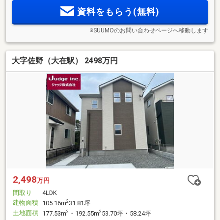
資料をもらう(無料)
※SUUMOのお問い合わせページへ移動します
大字佐野（大在駅） 2498万円
2,498
万円
間取り
4LDK
建物面積
2
105.16m
31.81坪
土地面積
2
2
177.53m
・192.55m
53.70坪・58.24坪