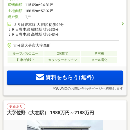
建物面積
2
115.09m
34.81坪
土地面積
2
188.52m
57.02坪
総戸数
1戸
ＪＲ日豊本線 大在駅 徒歩64分
ＪＲ日豊本線 鶴崎駅 徒歩30分
ＪＲ日豊本線 高城駅 徒歩43分
大分県大分市大字森町
ルーフバルコニー
2階建て
所有権
駐車2台以上
カウンターキッチン
オール電化
資料をもらう(無料)
※SUUMOのお問い合わせページへ移動します
更新あり
大字佐野（大在駅） 1988万円～2188万円