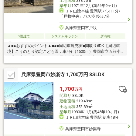
土地面積
238.75m
築年月
1971年12月(築54年9ヶ月)
ＪＲ山陰本線 豊岡駅 バス11分/
「戸牧中央」バス停 停歩7分
兵庫県豊岡市戸牧
2階建て
システムキッチン
所有権
▲■●おすすめポイント▲■●■周辺環境充実■間取り6DK【周辺環
境】こうのとり認定こども園：車4分（1500ｍ）豊岡市立五荘小
学校：徒歩40分（3000ｍ）豊岡市立豊岡北中学校：徒歩45分
（3300ｍ）フレッシュバザール豊岡正法寺パーク店：車4分
（1500ｍ）ミニストップ豊岡戸牧店：車3分（1100ｍ）ゴダイ豊
兵庫県豊岡市妙楽寺 1,700万円 8SLDK
岡戸牧店：車3分（1200ｍ）豊岡高屋郵便局：車6分（2000ｍ）但
馬銀行問屋町支店：5分（1900ｍ）但馬信用金庫豊岡西支店：車3
分（950ｍ）＼敷地約72坪の中古戸建／※現況渡し現地案内随時受
1,700
万円
け付けております！是非、お問い合わせください。
間取り
8SLDK
2
建物面積
219.48m
2
土地面積
353.89m
築年月
1980年11月(築45年10ヶ月)
ＪＲ山陰本線 豊岡駅 徒歩18分
兵庫県豊岡市妙楽寺