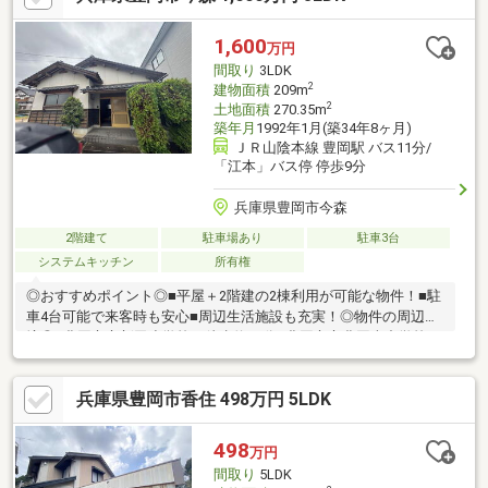
『お家探し』『ご売却』『リフォーム』『新築』などのご相談は
『アーキホームライフ不動産』におまかせ下さい！
1,600
万円
間取り
3LDK
2
建物面積
209m
2
土地面積
270.35m
築年月
1992年1月(築34年8ヶ月)
ＪＲ山陰本線 豊岡駅 バス11分/
「江本」バス停 停歩9分
兵庫県豊岡市今森
2階建て
駐車場あり
駐車3台
システムキッチン
所有権
◎おすすめポイント◎■平屋＋2階建の2棟利用が可能な物件！■駐
車4台可能で来客時も安心■周辺生活施設も充実！◎物件の周辺環
境◎■豊岡市立新田小学校：徒歩約10分■豊岡市立豊岡南中学校：
自転車約8分■フレッシュバザール江本店：徒歩約4分■ファミリー
マート豊岡江本店：徒歩約8分◆ホームライフ不動産◆当日の内
兵庫県豊岡市香住 498万円 5LDK
覧・ご見学もご相談ください♪メールやお電話でも各種ご相談を承
っております！『お家探し』『ご売却』『リフォーム』『新築』
などのご相談は『アーキホームライフ不動産』におまかせ下さ
498
万円
い！
間取り
5LDK