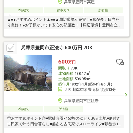
兵庫県豊岡市高屋
2階建て
都市ガス
所有権
▲■●おすすめポイント▲■●▲周辺環境が充実！■窓が多く日当た
り良好！●お子様がいても安心の部屋数！【周辺環境】豊岡市立
五荘小学校：徒歩19分（1300m）豊岡市立豊岡北中学校：徒歩23
分（1600m）但馬信用金庫 豊岡西支店：徒歩2分（160ｍ）高屋
郵便局：徒歩5分（350m）フレッシュバザール 正法寺パーク
兵庫県豊岡市正法寺 600万円 7DK
店：徒歩6分（450m）ファミリーマート 豊岡駅西口店：徒歩4分
（270m）ゴダイドラッグ 豊岡戸牧店：徒歩12分（850ｍ）現地
案内随時受け付けております！是非、お問い合わせください。
600
万円
間取り
7DK
2
建物面積
138.17m
2
土地面積
506.95m
築年月
1932年1月(築94年8ヶ月)
ＪＲ山陰本線 豊岡駅 徒歩13分
兵庫県豊岡市正法寺
2階建て
所有権
◎おすすめポイント◎■駅徒歩圏×153坪のゆとりある土地■庭付き
古民家で叶う田舎暮らし■趣ある古民家でスローライフ■駅徒歩13
分の好立地も魅力◎物件の周辺環境◎■豊岡市立五荘小学校：徒