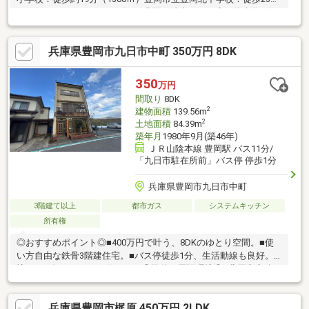
（1600ｍ）フレッシュバザール豊岡正法寺パーク店：徒歩約7分
（500ｍ）ミニストップ豊岡正法寺店：徒歩4分（270ｍ）豊岡高
屋郵便局：徒歩約2分（150ｍ）但馬信用金庫豊岡西支店：徒歩約
兵庫県豊岡市九日市中町 350万円 8DK
7分（450ｍ）＼敷地34.72坪の中古戸建／※現況渡し現地案内随時
受け付けております！是非、お問い合わせください。
350
万円
間取り
8DK
2
建物面積
139.56m
2
土地面積
84.39m
築年月
1980年9月(築46年)
ＪＲ山陰本線 豊岡駅 バス11分/
「九日市駐在所前」バス停 停歩1分
兵庫県豊岡市九日市中町
3階建て以上
都市ガス
システムキッチン
所有権
◎おすすめポイント◎■400万円で叶う、8DKのゆとり空間。■使
い方自由な鉄骨3階建住宅。■バス停徒歩1分、生活動線も良好。■
懐かしさ漂うレトロな住まい。◎物件の周辺環境◎■豊岡市立八
条小学校：徒歩約7分■豊岡市立豊岡南中学校：徒歩約22分■フレ
ッシュバザール 豊岡九日市店：徒歩約4分■ファミリーマート
兵庫県豊岡市梶原 450万円 2LDK
豊岡昭和町店：約分◆ホームライフ不動産◆当日の内覧・ご見学