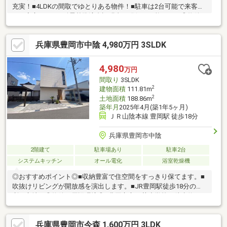
充実！■4LDKの間取でゆとりある物件！■駐車は2台可能で来客時
でも安心です！■耐震基準適合証明書の発行が可能です！◎物件
の周辺環境◎■豊岡市立豊岡小学校：徒歩約13分■豊岡市立豊岡南
中学校：徒歩約10分■スーパーマルワ豊岡三坂店：徒歩約6分◆ホ
兵庫県豊岡市中陰 4,980万円 3SLDK
ームライフ不動産◆当日の内覧・ご見学もご相談ください♪メー
ルやお電話でも各種ご相談を承っております！『お家探し』『ご
売却』『リフォーム』『新築』などのご相談は『アーキホームラ
4,980
万円
イフ不動産』におまかせ下さい！
間取り
3SLDK
2
建物面積
111.81m
2
土地面積
188.86m
築年月
2025年4月(築1年5ヶ月)
ＪＲ山陰本線 豊岡駅 徒歩18分
兵庫県豊岡市中陰
2階建て
駐車場あり
駐車2台
システムキッチン
オール電化
浴室乾燥機
◎おすすめポイント◎■収納豊富で住空間をすっきり保てます。■
吹抜けリビングが開放感を演出します。■JR豊岡駅徒歩18分の便
利な立地。◎物件の周辺環境◎■豊岡市立五荘小学校：徒歩約15
分■豊岡市立豊岡北中学校：徒歩約11分■ミニフレッシュ豊岡下陰
店：徒歩約6分◆ホームライフ不動産◆当日の内覧・ご見学もご
兵庫県豊岡市今森 1,600万円 3LDK
相談ください♪メールやお電話でも各種ご相談を承っております！