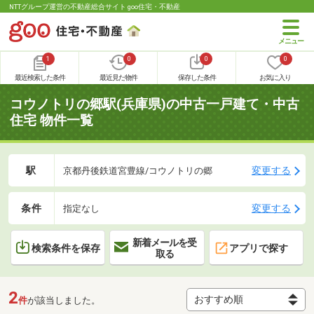
NTTグループ運営の不動産総合サイト goo住宅・不動産
1
0
0
0
最近検索した条件
最近見た物件
保存した条件
お気に入り
コウノトリの郷駅(兵庫県)の中古一戸建て・中古
住宅 物件一覧
駅
変更する
京都丹後鉄道宮豊線/コウノトリの郷
条件
変更する
指定なし
新着メールを受
検索条件を保存
アプリで探す
取る
2
件
が該当しました。