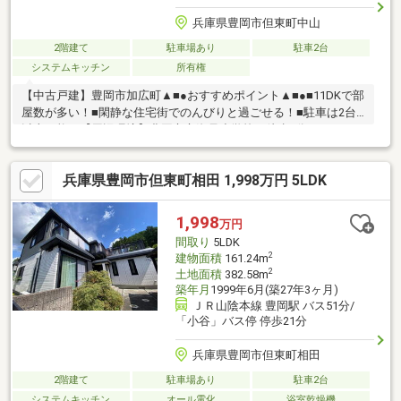
兵庫県豊岡市但東町中山
2階建て
駐車場あり
駐車2台
システムキッチン
所有権
【中古戸建】豊岡市加広町▲■●おすすめポイント▲■●■11DKで部
屋数が多い！■閑静な住宅街でのんびりと過ごせる！■駐車は2台
以上可能！【周辺環境】豊岡市立資母小学校：徒歩5分（400ｍ）
豊岡市立但東中学校：車10分（7000ｍ）ミニフレッシュ但東店：
車11分（8300ｍ）但東中山郵便局：徒歩5分（350ｍ）但馬信用金
兵庫県豊岡市但東町相田 1,998万円 5LDK
庫 但東支店：車11分（8100ｍ）現地案内随時受け付けておりま
す！是非、お問い合わせください。
1,998
万円
間取り
5LDK
2
建物面積
161.24m
2
土地面積
382.58m
築年月
1999年6月(築27年3ヶ月)
ＪＲ山陰本線 豊岡駅 バス51分/
「小谷」バス停 停歩21分
兵庫県豊岡市但東町相田
2階建て
駐車場あり
駐車2台
システムキッチン
オール電化
浴室乾燥機