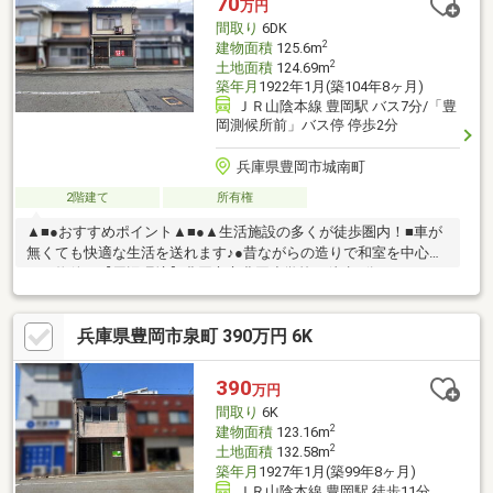
70
万円
間取り
6DK
2
建物面積
125.6m
2
土地面積
124.69m
築年月
1922年1月(築104年8ヶ月)
ＪＲ山陰本線 豊岡駅 バス7分/「豊
岡測候所前」バス停 停歩2分
兵庫県豊岡市城南町
2階建て
所有権
▲■●おすすめポイント▲■●▲生活施設の多くが徒歩圏内！■車が
無くても快適な生活を送れます♪●昔ながらの造りで和室を中心と
した物件！【周辺環境】豊岡市立豊岡小学校：徒歩9分（650m）
但馬信用金庫 豊岡南支店：徒歩6分（400m）豊岡塩津郵便局：
徒歩4分（300m）スーパーマルワ豊岡三坂店：徒歩10分（700m）
兵庫県豊岡市泉町 390万円 6K
ファミリーマート豊岡城南町店：徒歩2分（150m）現地案内随時
受け付けております！是非、お問い合わせください。
390
万円
間取り
6K
2
建物面積
123.16m
2
土地面積
132.58m
築年月
1927年1月(築99年8ヶ月)
ＪＲ山陰本線 豊岡駅 徒歩11分