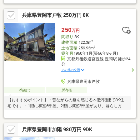
す。・駐車場はありませんが、住宅として利用できる3DKの間取
りです。・スーパーマルワ豊岡三坂店まで500mで、日々の買い物
兵庫県豊岡市戸牧 250万円 8K
に立ち寄りやすい立地です。・ゴダイドラッグ豊岡昭和町店まで
230mで、日用品の購入にも利用しやすい環境です。・神武山公園
まで750mで、散歩や気分転換の行き先として活用できます。
250
万円
間取り
8K
2
建物面積
122.3m
2
土地面積
259.95m
築年月
1960年1月(築66年8ヶ月)
京都丹後鉄道宮豊線 豊岡駅 徒歩24
分
その他の交通
兵庫県豊岡市戸牧
2階建て
所有権
【おすすめポイント】・昔ながらの趣を感じる木造2階建て8K住
宅です。・1階に和室6部屋、2階に和室2部屋があり、暮らし方に
合わせて使い分けが可能です。・続き間の和室と広縁があり、ゆ
ったりとした時間を過ごせます。・収納を備えたお部屋があり室
内を整理しながら利用できます。・キッチン、浴室、洗面所には
兵庫県豊岡市加陽 980万円 9DK
窓があり換気にも配慮されています。・自然に囲まれた住環境
で、四季の移ろいを身近に感じられます。