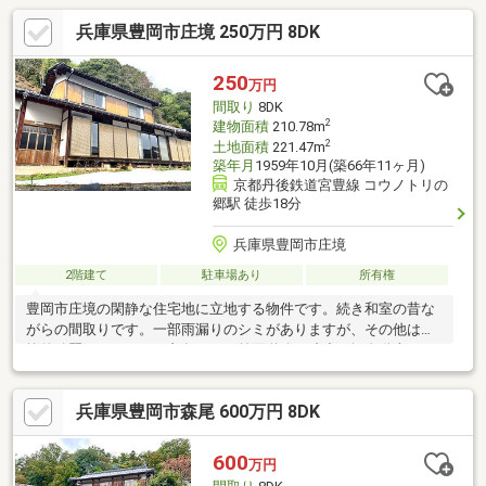
兵庫県豊岡市庄境 250万円 8DK
250
万円
間取り
8DK
2
建物面積
210.78m
2
土地面積
221.47m
築年月
1959年10月(築66年11ヶ月)
京都丹後鉄道宮豊線 コウノトリの
郷駅 徒歩18分
兵庫県豊岡市庄境
2階建て
駐車場あり
所有権
豊岡市庄境の閑静な住宅地に立地する物件です。続き和室の昔な
がらの間取りです。一部雨漏りのシミがありますが、その他は比
較的綺麗にされている印象です。前面道路が狭小で軽自動車のみ
しか進入できない立地ですが
兵庫県豊岡市森尾 600万円 8DK
600
万円