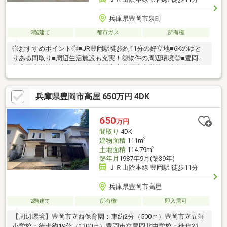
兵庫県豊岡市泉町
2階建て
都市ガス
所有権
◎おすすめポイント◎■JR豊岡駅徒歩約11分の好立地■6Kのゆと
りある間取り■周辺生活施設も充実！◎物件の周辺環境◎■豊岡市
立豊岡小学校：徒歩約10分■豊岡市立豊岡南中学校：徒歩約21分■
スーパーマルワ豊岡加広店：徒歩約6分■ローソン豊岡大手町店：
徒歩約7分◆ホームライフ不動産◆当日の内覧・ご見学もご相談
兵庫県豊岡市高屋 650万円 4DK
ください♪メールやお電話でも各種ご相談を承っております！『お
家探し』『ご売却』『リフォーム』『新築』などのご相談は『ア
ーキホームライフ不動産』におまかせ下さい！
650
万円
間取り
4DK
2
建物面積
111m
2
土地面積
114.79m
築年月
1987年9月(築39年)
ＪＲ山陰本線 豊岡駅 徒歩11分
兵庫県豊岡市高屋
2階建て
所有権
即入居可
【周辺環境】豊岡市立西保育園：車約2分（500ｍ）豊岡市立五荘
小学校：徒歩約19分（1300ｍ）豊岡市立豊岡北中学校：徒歩23分