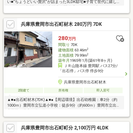
い■“ちょうどいい贅沢”が詰まった3LDK邸宅■子育て世代に嬉し
い、ゆとり設計の一邸■収納力と開放感、どちらも叶えた住まい
◎物件の周辺環境◎■五荘小学校：徒歩約21分■豊岡北中学校：徒
歩約12分■ミニフレッシュ豊岡下陰店：徒歩約5分■ローソン豊岡
兵庫県豊岡市出石町材木 280万円 7DK
下陰店：徒歩約5分◆ホームライフ不動産◆当日の内覧・ご見学
もご相談ください♪メールやお電話でも各種ご相談を承っておりま
す！『お家探し』『ご売却』『リフォーム』『新築』などのご相
280
万円
談は『アーキホームライフ不動産』におまかせ下さい！
間取り
7DK
2
建物面積
63.46m
2
土地面積
79.99m
築年月
1965年1月(築61年8ヶ月)
ＪＲ山陰本線 豊岡駅 バス27分/
「出石停」バス停 停歩9分
兵庫県豊岡市出石町材木
2階建て
所有権
即入居可
▲■●出石町材木(7DK)▲■●【周辺環境】出石幼稚園：車2分（約
1000ｍ）豊岡市立弘道小学校：徒歩9分（約600ｍ）豊岡市立出石
中学校：徒歩17分（約1300ｍ）フレッシュバザール出石店：車5
分（約1500ｍ）ファミリーマート出石川原店：車5分（約1200
ｍ）出石内町郵便局：車2分（約500ｍ）但馬銀行出石支店：車3
兵庫県豊岡市出石町町分 2,100万円 4LDK
分（約600ｍ）但馬信用金庫出石支店：車3分（約700m）＼敷地