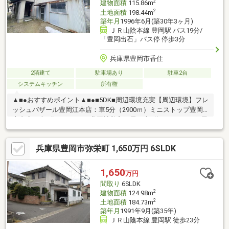
2
建物面積
115.86m
2
土地面積
198.44m
築年月
1996年6月(築30年3ヶ月)
ＪＲ山陰本線 豊岡駅 バス19分/
「豊岡出石」バス停 停歩3分
兵庫県豊岡市香住
2階建て
駐車場あり
駐車2台
システムキッチン
所有権
▲■●おすすめポイント▲■●■5DK■周辺環境充実【周辺環境】フレ
ッシュバザール豊岡江本店：車5分（2900ｍ）ミニストップ豊岡
木内店：車3分（1700ｍ）豊岡神美郵便局：車3分（1500ｍ）但馬
銀行昭和町支店：車10分（4500ｍ）＼敷地約60坪の中古戸建／※
現況渡し現地案内随時受け付けております！是非、お問い合わせ
兵庫県豊岡市弥栄町 1,650万円 6SLDK
ください。
1,650
万円
間取り
6SLDK
2
建物面積
124.98m
2
土地面積
184.73m
築年月
1991年9月(築35年)
ＪＲ山陰本線 豊岡駅 徒歩23分