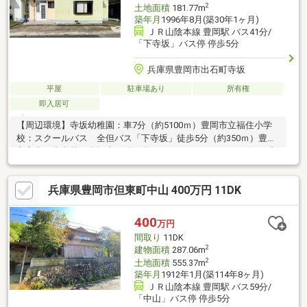
2
土地面積
181.77m
築年月
1996年8月(築30年1ヶ月)
ＪＲ山陰本線 豊岡駅 バス41分/
「下寺坂」バス停 停歩5分
兵庫県豊岡市出石町寺坂
平屋
駐車場あり
所有権
即入居可
【周辺環境】寺坂幼稚園：車7分（約5100ｍ）豊岡市立福住小学
校：スクールバス 全但バス「下寺坂」徒歩5分（約350ｍ）豊岡
市立出石中学校：自転車26分（約5500ｍ）フレッシュバザール出
石店：車9分（約5700ｍ）ローソン出石寺坂店：車2分（約1400
ｍ）出石鍛冶屋郵便局：車7分（約5000ｍ）但馬信用金庫出石支
兵庫県豊岡市但東町中山 400万円 11DK
店：車7分（約5100ｍ）＼敷地54.98坪の中古戸建／※現況渡し
再建築不可（43条等の許可が必要の可能性があります）現地案内
随時受け付けております！是非、お問い合わせください。
400
万円
間取り
11DK
2
建物面積
287.06m
2
土地面積
555.37m
築年月
1912年1月(築114年8ヶ月)
ＪＲ山陰本線 豊岡駅 バス59分/
「中山」バス停 停歩5分