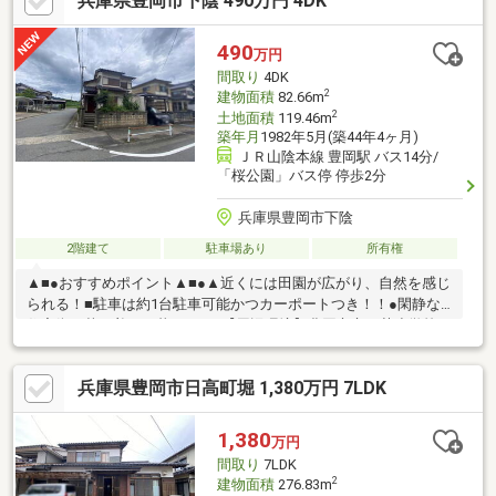
兵庫県豊岡市下陰 490万円 4DK
490
万円
間取り
4DK
2
建物面積
82.66m
2
土地面積
119.46m
築年月
1982年5月(築44年4ヶ月)
ＪＲ山陰本線 豊岡駅 バス14分/
「桜公園」バス停 停歩2分
兵庫県豊岡市下陰
2階建て
駐車場あり
所有権
▲■●おすすめポイント▲■●▲近くには田園が広がり、自然を感じ
られる！■駐車は約1台駐車可能かつカーポートつき！！●閑静な
住宅街で落ち着いて暮らせる♪【周辺環境】豊岡市立五荘小学校：
徒歩30分（2200m）但馬銀行問屋町支店：車4分（1400m）ミニ
フレッシュ豊岡下陰店：車3分（1100m）ローソン豊岡下陰店：車
兵庫県豊岡市日高町堀 1,380万円 7LDK
3分（1200m）現地案内随時受け付けております！是非、お問い合
わせください。
1,380
万円
間取り
7LDK
2
建物面積
276.83m