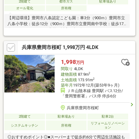
2階建て
都市ガス
駐車場あり
オール電化
所有権
【周辺環境】豊岡市八条認定こども園：車3分（900ｍ）豊岡市立
八条小学校：徒歩12分（900ｍ）豊岡市立豊岡南中学校：徒歩17
分（1200ｍ）マルワ 豊岡三坂店：車3分（400ｍ）ファミリーマ
ート昭和町店：車2分（550ｍ）ゴダイ豊岡昭和町店：車2分（350
ｍ）豊岡塩津郵便局：車5分（1000ｍ）但馬銀行昭和町支店：2分
兵庫県豊岡市桜町 1,998万円 4LDK
（500ｍ）但馬信用金庫豊岡南支店：3分（950ｍ）＼敷地66.39坪
の中古戸建／※現況渡し現地案内随時受け付けております！是
非、お問い合わせください。
1,998
万円
間取り
4LDK
2
建物面積
87.9m
2
土地面積
173.91m
築年月
1972年12月(築53年9ヶ月)
ＪＲ山陰本線 豊岡駅 バス12分/
「豊岡警察署」バス停 停歩6分
兵庫県豊岡市桜町
2階建て
駐車場あり
駐車2台
リフォームリノベーシ
システムキッチン
所有権
ョン
◎おすすめポイント◎■スーパーまで徒歩約6分で周辺生活施設も