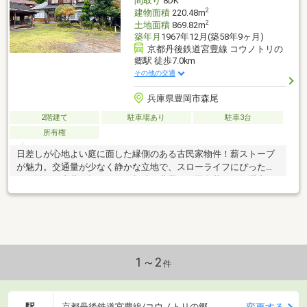
間取り
8DK
2
建物面積
220.48m
2
土地面積
869.82m
築年月
1967年12月(築58年9ヶ月)
京都丹後鉄道宮豊線 コウノトリの
郷駅 徒歩7.0km
その他の交通
兵庫県豊岡市森尾
2階建て
駐車場あり
駐車3台
所有権
日差しが心地よい庭に面した縁側のある古民家物件！薪ストーブ
が魅力。交通量が少なく静かな立地で、スローライフにぴった
り。離れ・土蔵・畑もあり、趣味や農業など田舎暮らしを満喫で
きます。
1～2
件
駅
変更する
京都丹後鉄道宮豊線/コウノトリの郷