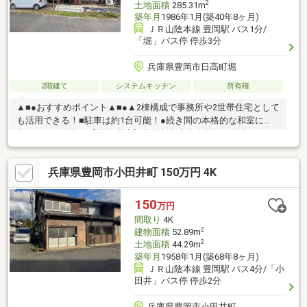
2
土地面積
285.31m
築年月
1986年1月(築40年8ヶ月)
ＪＲ山陰本線 豊岡駅 バス1分/
「堀」バス停 停歩3分
兵庫県豊岡市日高町堀
2階建て
システムキッチン
所有権
▲■●おすすめポイント▲■●▲2棟構成で事務所や2世帯住宅として
も活用できる！■駐車は約1台可能！●続き間の本格的な和室に
広々とした洋室！【周辺環境】豊岡市立府中小学校：徒歩5分
（350m）但馬銀行 日高支店：車6分（3600m）日高府中郵便
局：徒歩8分（600m）マックスバリュ日高店：車4分（1600m）ミ
兵庫県豊岡市小田井町 150万円 4K
ニストップ日高西芝店：徒歩10分（750m）現地案内随時受け付け
ております！是非、お問い合わせください。
150
万円
間取り
4K
2
建物面積
52.89m
2
土地面積
44.29m
築年月
1958年1月(築68年8ヶ月)
ＪＲ山陰本線 豊岡駅 バス4分/「小
田井」バス停 停歩2分
兵庫県豊岡市小田井町