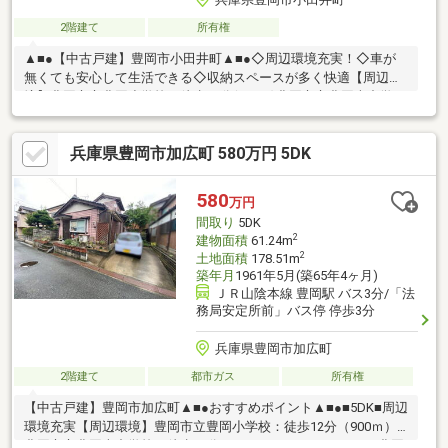
2階建て
所有権
▲■●【中古戸建】豊岡市小田井町▲■●◇周辺環境充実！◇車が
無くても安心して生活できる◇収納スペースが多く快適【周辺環
境】豊岡市立豊岡小学校：徒歩13分(900ｍ)豊岡市立豊岡南中学
校：徒歩21分(1500ｍ)但馬銀行 本店：徒歩14分(1000ｍ)スーパ
ーマルワ 豊岡加広店：徒歩8分(600ｍ)ゴダイドラッグ豊岡店：
兵庫県豊岡市加広町 580万円 5DK
徒歩15分(1100ｍ)ファミリーマート 豊岡若松町店：徒歩12分
(850ｍ)
580
万円
間取り
5DK
2
建物面積
61.24m
2
土地面積
178.51m
築年月
1961年5月(築65年4ヶ月)
ＪＲ山陰本線 豊岡駅 バス3分/「法
務局安定所前」バス停 停歩3分
兵庫県豊岡市加広町
2階建て
都市ガス
所有権
【中古戸建】豊岡市加広町▲■●おすすめポイント▲■●■5DK■周辺
環境充実【周辺環境】豊岡市立豊岡小学校：徒歩12分（900ｍ）
豊岡市立豊岡南中学校：徒歩25分（1200ｍ）スーパーマルワ豊岡