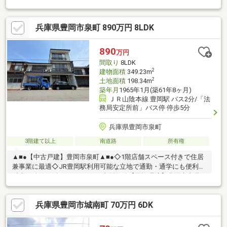
加広店：徒歩3分（230ｍ）ファミリーマート豊岡若松店：徒歩6
分（450ｍ）豊岡郵便局：徒歩２分（170ｍ）山陰合同銀行 豊岡支
兵庫県豊岡市泉町 890万円 8LDK
店：徒歩4分（280ｍ）ゴダイドラッグ豊岡店：徒歩13分（950
ｍ）現地案内随時受け付けております！是非、お問い合わせくだ
さい。
890
万円
間取り
8LDK
2
建物面積
349.23m
2
土地面積
198.34m
築年月
1965年1月(築61年8ヶ月)
ＪＲ山陰本線 豊岡駅 バス2分/「法
務局安定所前」バス停 停歩5分
兵庫県豊岡市泉町
3階建て以上
南道路
所有権
▲■●【中古戸建】豊岡市泉町▲■●◇1階店舗スペース付きで住居
兼事業に最適◇JR豊岡駅利用可能な立地で通勤・通学にも便利◇
延床面積約105坪のゆとりある大型物件【周辺環境】豊岡市立豊
岡小学校：徒歩6分(450ｍ)豊岡市立豊岡南中学校：徒歩16分(1100
ｍ)スーパーマルワ 豊岡加広店：徒歩11分(800ｍ)ローソン 豊
兵庫県豊岡市城南町 70万円 6DK
岡大手町店：徒歩10分(650ｍ)