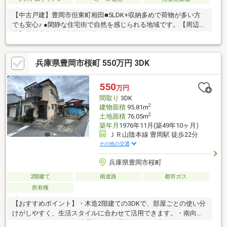
【中古戸建】豊岡市但東町相田■5LDK+収納多めで荷物が多い方
でも安心♪ ●閑静な住宅街で自然を感じられる地域です。【周辺環
境】豊岡市立合橋小学校：車6分（4100m）ミニフレッシュ但東
店：車5分（3300m）スギドラッグ出石店：車20分（14000m）ロ
ーソン出石町寺坂店：車13分（9700m）現地案内随時受け付けて
兵庫県豊岡市桜町 550万円 3DK
おります！是非、お問い合わせください。
550
万円
間取り
3DK
2
建物面積
95.81m
2
土地面積
76.05m
築年月
1976年11月(築49年10ヶ月)
ＪＲ山陰本線 豊岡駅 徒歩22分
その他の交通
兵庫県豊岡市桜町
2階建て
南道路
都市ガス
所有権
【おすすめポイント】・木造2階建ての3DKで、部屋ごとの使い分
けがしやすく、生活スタイルに合わせて活用できます。・南向き
のバルコニーがあり、洗濯物干しの場所として日常的に使えま