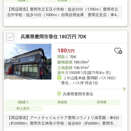
2階建て
所有権
【周辺環境】豊岡市立五荘小学校：徒歩23分（1700ｍ）豊岡市立
北中学校：徒歩13分（1000ｍ）但馬信用金庫 豊岡北支店：車4
分（1700ｍ）豊岡下陰郵便局：車3分（1000ｍ）ミニフレッシ
ュ 豊岡下陰店：車3分（1000ｍ）ドラッグストアコスモス 中
陰店：車4分（1600ｍ）ローソン 豊岡福田店：徒歩5分（350
兵庫県豊岡市香住 180万円 7DK
ｍ）＼敷地230坪の中古戸建／※現況渡し現地案内随時受け付けて
おります！是非、お問い合わせください。
180
万円
間取り
7DK
2
建物面積
180.05m
2
土地面積
106.91m
築年月
1955年1月(築71年8ヶ月)
ＪＲ山陰本線 豊岡駅 バス16分/
「香住」バス停 停歩1分
兵庫県豊岡市香住
2階建て
南道路
所有権
即入居可
【周辺環境】アートチャイルドケア豊岡コウノトリ保育園：車6分
（約3000m）豊岡市立神美小学校：徒歩8分（約600m）豊岡市立
豊岡南中学校：自転車21分（約5500m）フレッシュバザール豊岡