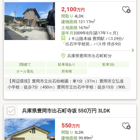
24.19坪の中古戸建／※現況渡し※越境あり現地案内随時受け付け
ております！是非、お問い合わせください。
2,100
万円
間取り
4LDK
2
建物面積
121.17m
2
土地面積
167m
築年月
2009年8月(築17年1ヶ月)
ＪＲ山陰本線 豊岡駅 バス29分/
「出石中学校前」バス停 停歩9分
兵庫県豊岡市出石町町分
2階建て
駐車場あり
駐車3台
オール電化
所有権
【周辺環境】豊岡市立出石幼稚園：車1分（37ｍ）豊岡市立弘道
小学校：徒歩7分（450ｍ）豊岡市立出石中学校：徒歩13分（900
ｍ）フレッシュバザール出石店：車3分（550ｍ）ファミリーマー
ト出石川原店：車3分（550ｍ）出石郵便局：車2分（700ｍ）但馬
銀行出石支店：2分（750ｍ）JAたじま出石支店：4分（750ｍ）＼
兵庫県豊岡市出石町寺坂 550万円 3LDK
敷地50.51坪の中古戸建／※現況渡し現地案内随時受け付けており
ます！是非、お問い合わせください。
550
万円
間取り
3LDK
2
建物面積
99.89m