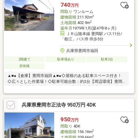
フォーム』『新築』などのご相談は『アーキホームライフ不動
740
万円
産』におまかせ下さい！
間取り
ワンルーム
2
建物面積
211.92m
2
土地面積
402.9m
築年月
1979年1月(築47年8ヶ月)
ＪＲ山陰本線 豊岡駅 バス11分/
「栃江」バス停 停歩5分
兵庫県豊岡市福田
2階建て
駐車場あり
駐車2台
所有権
▲■●【倉庫】豊岡市福田▲■●◇屋根のある駐車スペース付き！
◇広々とした作業場！◇駐車可能台数：約2台【周辺環境】豊岡
市立五荘小学校：徒歩23分(1700ｍ)豊岡市立豊岡北中学校：徒歩
13分(1000ｍ)但馬信用金庫 豊岡北支店：車4分(1700ｍ)豊岡下陰
郵便局：車3分(1000ｍ)ミニフレッシュ豊岡下陰店：車3分(1000
兵庫県豊岡市正法寺 950万円 4DK
ｍ)ローソン豊岡福田店：徒歩5分(350ｍ)
950
万円
間取り
4DK
2
建物面積
156.16m
2
土地面積
209.66m