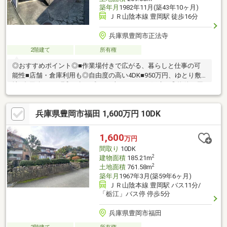
築年月
1982年11月(築43年10ヶ月)
ＪＲ山陰本線 豊岡駅 徒歩16分
兵庫県豊岡市正法寺
2階建て
所有権
◎おすすめポイント◎■作業場付きで広がる、暮らしと仕事の可
能性■店舗・倉庫利用も◎自由度の高い4DK■950万円、ゆとり敷
地×多用途4DK■昭和の趣を残す、味わいある一戸建て◎物件の周
辺環境◎■豊岡市立五荘小学校：徒歩約28分■豊岡市立豊岡北中学
校：徒歩約32分■フレッシュバザール豊岡正法寺パーク店：徒歩
兵庫県豊岡市福田 1,600万円 10DK
約9分■ミニストップ 豊岡正法寺店：徒歩約10分◆ホームライフ
不動産◆当日の内覧・ご見学もご相談ください♪メールやお電話
でも各種ご相談を承っております！『お家探し』『ご売却』『リ
1,600
万円
フォーム』『新築』などのご相談は『アーキホームライフ不動
間取り
10DK
産』におまかせ下さい！
2
建物面積
185.21m
2
土地面積
761.58m
築年月
1967年3月(築59年6ヶ月)
ＪＲ山陰本線 豊岡駅 バス11分/
「栃江」バス停 停歩5分
兵庫県豊岡市福田