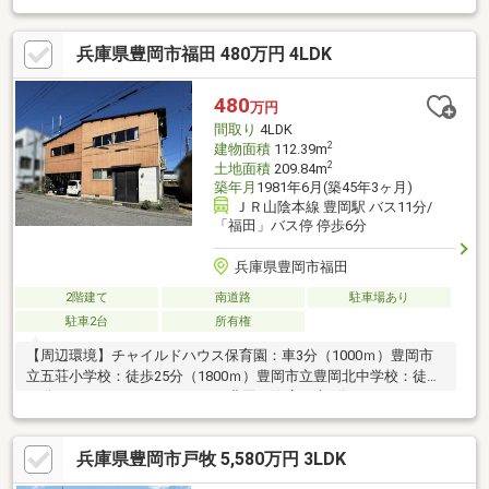
江本店：車4分（約3200m）ミニストップ豊岡木内店：車3分（約
1900m）豊岡神美郵便局：徒歩10分（約750m）JAたじま豊岡南
兵庫県豊岡市福田 480万円 4LDK
支店：車3分（約4400m）＼敷地32.34坪の中古戸建／※現況渡し※
２階に雨漏り染みあり※越境あり※東側2項道路（再建築時セット
バック要）※登記上、築年数不詳（豊岡市資産税係に確認）現地
480
万円
案内随時受け付けております！是非、お問い合わせください。
間取り
4LDK
2
建物面積
112.39m
2
土地面積
209.84m
築年月
1981年6月(築45年3ヶ月)
ＪＲ山陰本線 豊岡駅 バス11分/
「福田」バス停 停歩6分
兵庫県豊岡市福田
2階建て
南道路
駐車場あり
駐車2台
所有権
【周辺環境】チャイルドハウス保育園：車3分（1000ｍ）豊岡市
立五荘小学校：徒歩25分（1800ｍ）豊岡市立豊岡北中学校：徒歩
16分（1100ｍ）ミニフレッシュ豊岡下陰店：車4分（1300ｍ）ロ
ーソン福田店：車1分（240ｍ）コスモス中陰店：車4分（1600
ｍ）豊岡下陰郵便局：車2分（1000ｍ）但馬銀行問屋町支店：2分
兵庫県豊岡市戸牧 5,580万円 3LDK
（1000ｍ）JAたじま豊岡北支店：6分（2000ｍ）＼敷地約63坪の
中古戸建／※現況渡し※増築部分の倉庫・工場部分は木造です給湯