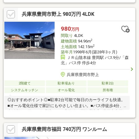
歩約25分■豊岡市立豊岡北中学校：徒歩約30分■フレッシュバザー
ル 豊岡正法寺パーク店：徒歩約4分■ミニストップ 豊岡正法寺
兵庫県豊岡市野上 980万円 4LDK
店：徒歩約7分◆ホームライフ不動産◆当日の内覧・ご見学もご
相談ください♪メールやお電話でも各種ご相談を承っております！
『お家探し』『ご売却』『リフォーム』『新築』などのご相談は
980
万円
『アーキホームライフ不動産』におまかせ下さい！
間取り
4LDK
2
建物面積
94.96m
2
土地面積
142.15m
築年月
1998年6月(築28年3ヶ月)
ＪＲ山陰本線 豊岡駅 バス9分/「森
北」バス停 停歩4分
兵庫県豊岡市野上
2階建て
駐車場あり
駐車2台
システムキッチン
オール電化
所有権
◎おすすめポイント◎■駐車2台可能で毎日のカーライフも快適。
■オール電化仕様で家計にもやさしい住まい。■バス停徒歩4分、
生活利便も整った住環境です。◎物件の周辺環境◎■豊岡市立田
鶴野小学校：徒歩約7分■豊岡市立豊岡北中学校：徒歩約39分■バ
ザールタウン豊岡メガ・フレッシュ館：車約4分◆ホームライフ
兵庫県豊岡市福田 740万円 ワンルーム
不動産◆当日の内覧・ご見学もご相談ください♪メールやお電話
でも各種ご相談を承っております！『お家探し』『ご売却』『リ