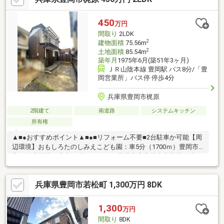
もご相談ください♪メールやお電話でも各種ご相談を承っておりま
す！『お家探し』『ご売却』『リフォーム』『新築』などのご相
450
万円
談は『アーキホームライフ不動産』におまかせ下さい！
間取り
2LDK
2
建物面積
75.56m
2
土地面積
85.54m
築年月
1975年6月(築51年3ヶ月)
ＪＲ山陰本線 豊岡駅 バス8分/「豊
岡営業所」バス停 停歩4分
兵庫県豊岡市梶原
2階建て
南道路
システムキッチン
所有権
▲■●おすすめポイント▲■●■リフォーム不要■2台駐車か可能【周
辺環境】おもしろたのしみえこども園：車5分（1700ｍ）豊岡市
立三江小学校：徒歩19分（1400ｍ）豊岡市立豊岡南中学校：徒21
分（1600ｍ）さとう 豊岡店：車6分（2100ｍ）ファミリーマー
ト豊岡庄境店：車2分（650ｍ）豊岡三江郵便局：車2分（300ｍ）
兵庫県豊岡市若松町 1,300万円 8DK
但馬銀行豊岡東支店：3分（1300ｍ）＼敷地約25坪の中古戸建／※
現況渡し現地案内随時受け付けております！是非、お問い合わせ
ください。
1,300
万円
間取り
8DK