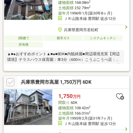
2
建物面積
168.08m
2
土地面積
252.79m
築年月
1996年1月(築30年8ヶ月)
ＪＲ山陰本線 豊岡駅 徒歩12分
兵庫県豊岡市若松町
2階建て
都市ガス
システムキッチン
所有権
▲■●おすすめポイント▲■●■8DK■内観綺麗■周辺環境充実【周辺
環境】テラスハウス保育園：車3分（600ｍ）こうぷこうべ店：車
2分（350ｍ）ファミリーマート豊岡若松町店：車2分（290ｍ）豊
岡郵便局：車4分（850ｍ）但馬信用金庫大開支店：車6分（1100
ｍ）現地案内随時受け付けております！是非、お問い合わせくだ
兵庫県豊岡市高屋 1,750万円 6DK
さい。
1,750
万円
間取り
6DK
2
建物面積
108.42m
2
土地面積
166.01m
築年月
1995年2月(築31年7ヶ月)
ＪＲ山陰本線 豊岡駅 徒歩12分