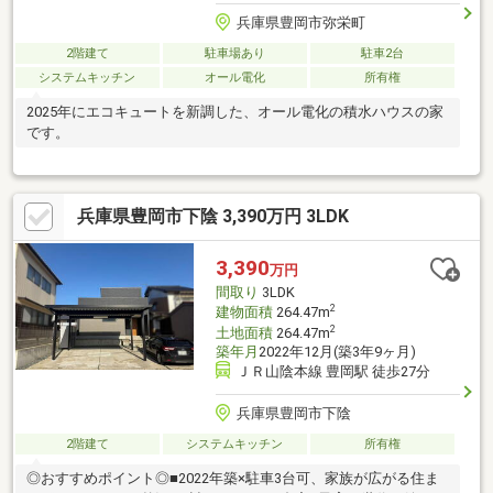
兵庫県豊岡市弥栄町
2階建て
駐車場あり
駐車2台
システムキッチン
オール電化
所有権
2025年にエコキュートを新調した、オール電化の積水ハウスの家
です。
兵庫県豊岡市下陰 3,390万円 3LDK
3,390
万円
間取り
3LDK
2
建物面積
264.47m
2
土地面積
264.47m
築年月
2022年12月(築3年9ヶ月)
ＪＲ山陰本線 豊岡駅 徒歩27分
兵庫県豊岡市下陰
2階建て
システムキッチン
所有権
◎おすすめポイント◎■2022年築×駐車3台可、家族が広がる住ま