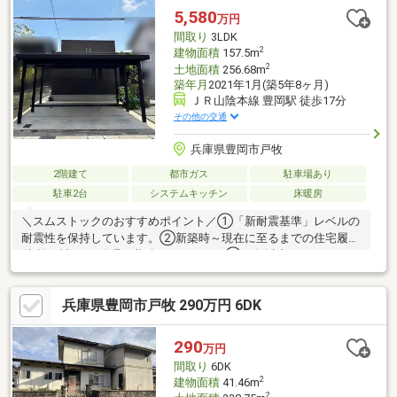
は灯油ボイラー、下水道は引き込み済み現況は浄化槽です現地案
5,580
万円
内随時受け付けております！是非、お問い合わせください。
間取り
3LDK
2
建物面積
157.5m
2
土地面積
256.68m
築年月
2021年1月(築5年8ヶ月)
ＪＲ山陰本線 豊岡駅 徒歩17分
その他の交通
兵庫県豊岡市戸牧
2階建て
都市ガス
駐車場あり
駐車2台
システムキッチン
床暖房
＼スムストックのおすすめポイント／①「新耐震基準」レベルの
耐震性を保持しています。②新築時～現在に至るまでの住宅履歴
(点検・補修)を管理・蓄積しています。③50年以上のメンテナン
スプログラムに対応。住宅購入後もそのまま引き継ぐことが可能
です。物件の詳細情報は、イベント情報欄でもご確認下さい。●
兵庫県豊岡市戸牧 290万円 6DK
建物価格4110万円/土地価格1470万円●メーターモジュール設計で
す。●約5.6kWの太陽光発電システム搭載。●木造2階建の
「3LDK」。●全居室および各階ホールに、納戸を含む収納スペー
290
万円
ス有。●LDKは広さ約22.6帖！●キッチンと洗面所の2方向より出入
間取り
6DK
りが可能なWIC付きです。
2
建物面積
41.46m
2