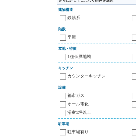
さらに詳しくこだわり条件を選択
建物構造
鉄筋系
階数
平屋
立地・特徴
1種低層地域
キッチン
カウンターキッチン
設備
都市ガス
オール電化
浴室1坪以上
駐車場
駐車場有り