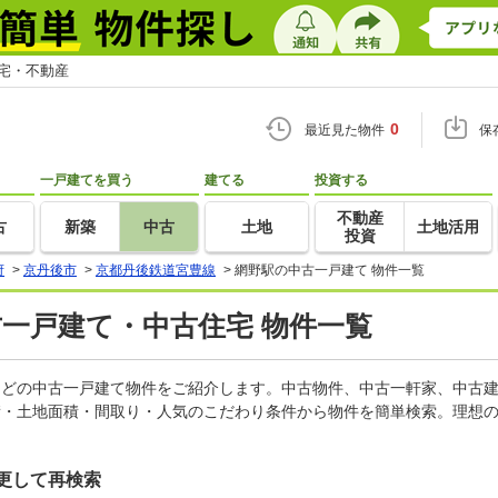
住宅・不動産
0
最近見た物件
保
一戸建てを買う
建てる
投資する
不動産
古
新築
中古
土地
土地活用
投資
府
>
京丹後市
>
京都丹後鉄道宮豊線
>
網野駅の中古一戸建て 物件一覧
古一戸建て・中古住宅 物件一覧
家などの中古一戸建て物件をご紹介します。中古物件、中古一軒家、中古
積・土地面積・間取り・人気のこだわり条件から物件を簡単検索。理想の
更して再検索