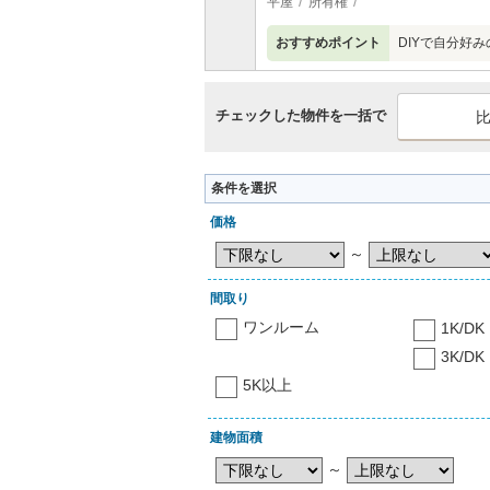
平屋
所有権
おすすめポイント
DIYで自分好
チェックした物件を一括で
条件を選択
価格
～
間取り
ワンルーム
1K/DK
3K/DK
5K以上
建物面積
～