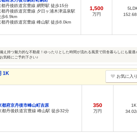
京都府京丹後市網野町網野
京都丹後鉄道宮豊線 網野駅 徒歩15分
1,500
5LD
京都丹後鉄道宮豊線 夕日ヶ浦木津温泉駅
万円
152.6
歩6.9km
京都丹後鉄道宮豊線 峰山駅 徒歩8.0km
備え持つ魅力的な不動産！ゆったりとした時間が流れる風景で田舎暮らしにも最適
お気軽にご予約下さい♪
 1K
お気に入
350
京都府京丹後市峰山町吉原
1K
京都丹後鉄道宮豊線 峰山駅 徒歩32分
万円
34.0