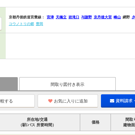
京都丹後鉄道宮豊線：
宮津
天橋立
岩滝口
与謝野
京丹後大宮
峰山
網野
コウノトリの郷
豊岡
間取り図付き表示
お気に入りに追加
資料請求
所在地/交通
間取
価格
（駅/バス 所要時間）
建物面