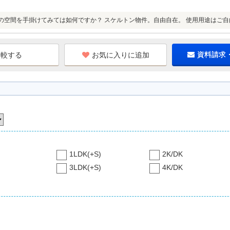
みの空間を手掛けてみては如何ですか？ スケルトン物件。自由自在。 使用用途はご
お気に入りに追加
資料請求
1LDK(+S)
2K/DK
3LDK(+S)
4K/DK