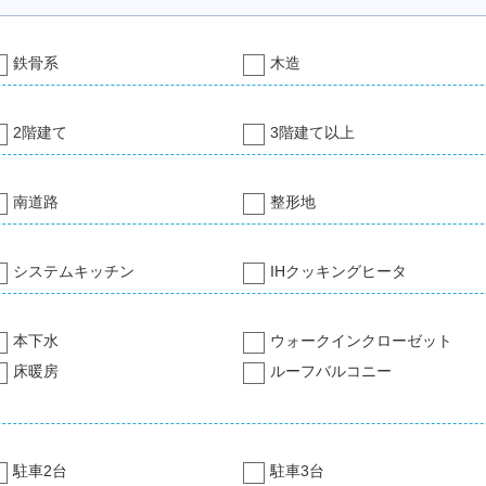
鉄骨系
木造
2階建て
3階建て以上
南道路
整形地
システムキッチン
IHクッキングヒータ
本下水
ウォークインクローゼット
床暖房
ルーフバルコニー
駐車2台
駐車3台