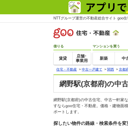
NTTグループ運営の不動産総合サイト goo
借りる
マンションを買う
店舗･
賃貸
新築
中
事業用
住宅・不動産
>
中古一戸建て
>
関西
>
京都
網野駅(京都府)の中
網野駅(京都府)の中古住宅、中古一軒
すならgoo住宅・不動産。価格・建物面
ポートします。
探したい物件の路線・検索条件を変