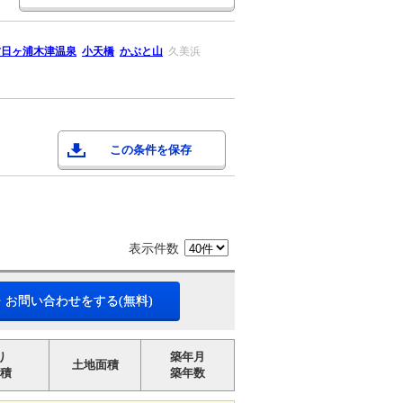
夕日ヶ浦木津温泉
小天橋
かぶと山
久美浜
この条件を保存
表示件数
・お問い合わせをする(無料)
り
築年月
土地面積
積
築年数