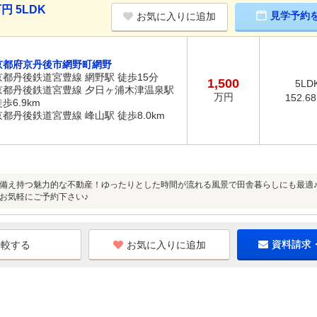
円 5LDK
見学予約
お気に入りに追加
京都府京丹後市網野町網野
京都丹後鉄道宮豊線 網野駅 徒歩15分
1,500
5LD
京都丹後鉄道宮豊線 夕日ヶ浦木津温泉駅
万円
152.6
歩6.9km
京都丹後鉄道宮豊線 峰山駅 徒歩8.0km
備え持つ魅力的な不動産！ゆったりとした時間が流れる風景で田舎暮らしにも最適
お気軽にご予約下さい♪
お気に入りに追加
資料請求