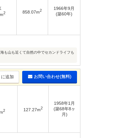
K
1966年9月
2
858.07m
2
(築60年)
8m
♪海も山も近くて自然の中でセカンドライフも
お問い合わせ(無料)
りに追加
1958年1月
2
(築68年8ヶ
127.27m
2
2m
月)