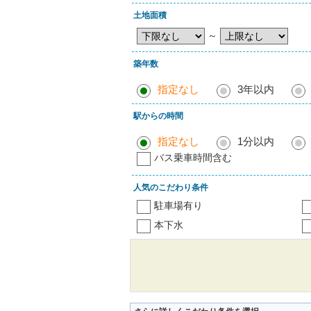
土地面積
～
築年数
指定なし
3年以内
駅からの時間
指定なし
1分以内
バス乗車時間含む
人気のこだわり条件
駐車場有り
本下水