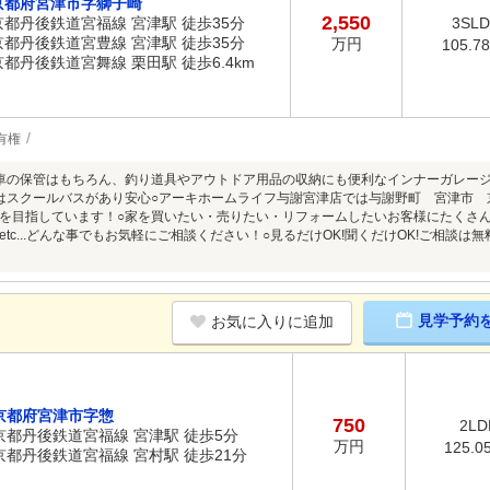
京都府宮津市字獅子崎
2,550
京都丹後鉄道宮福線 宮津駅 徒歩35分
3SL
京都丹後鉄道宮豊線 宮津駅 徒歩35分
万円
105.7
京都丹後鉄道宮舞線 栗田駅 徒歩6.4km
有権
車の保管はもちろん、釣り道具やアウトドア用品の収納にも便利なインナーガレージ
はスクールバスがあり安心○アーキホームライフ与謝宮津店では与謝野町 宮津市
を目指しています！○家を買いたい・売りたい・リフォームしたいお客様にたくさん
etc...どんな事でもお気軽にご相談ください！○見るだけOK!聞くだけOK!ご相談
見学予約
お気に入りに追加
京都府宮津市字惣
750
2LD
京都丹後鉄道宮福線 宮津駅 徒歩5分
万円
125.0
京都丹後鉄道宮福線 宮村駅 徒歩21分