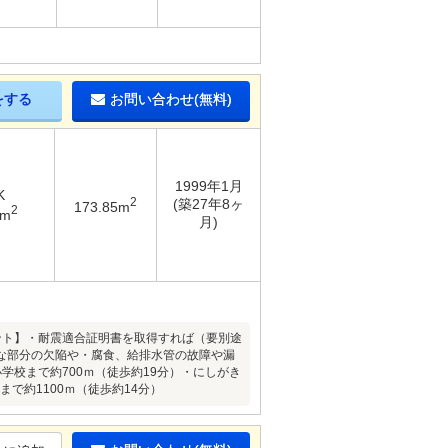
をする
お問い合わせ(無料)
1999年1月
K
2
(築27年8ヶ
173.85m
2
7m
月)
ポイント】・耐震適合証明書を取得すれば（要別途
な部分の欠陥や・腐食、給排水管の故障や漏
校まで約700ｍ（徒歩約19分）・にしがき
まで約1100ｍ（徒歩約14分）