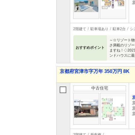
2階建て
駐車場あり
駐車2台
シ
～☆リゾート物
さ満載のリゾー
おすすめポイント
ますね！◇20
ンドハウスに最
京都府宮津市字万年 350万円 8K
中古住宅
2階建て
所有権