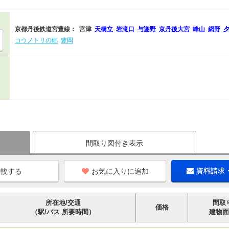
京都丹後鉄道宮豊線：
宮津
天橋立
岩滝口
与謝野
京丹後大宮
峰山
網野
コウノトリの郷
豊岡
間取り図付き表示
お気に入りに追加
資料請求
所在地/交通
間取
価格
（駅/バス 所要時間）
建物面