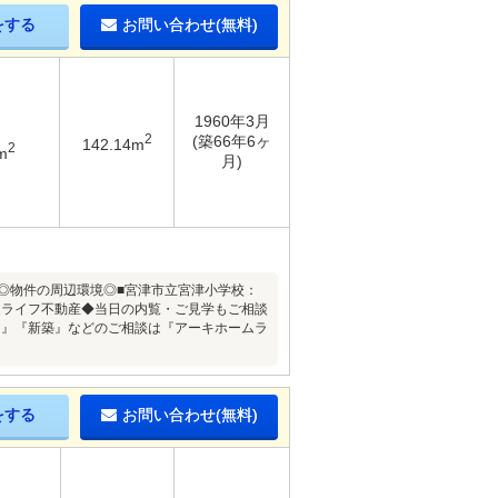
をする
お問い合わせ(無料)
1960年3月
2
(築66年6ヶ
142.14m
2
m
月)
◎物件の周辺環境◎■宮津市立宮津小学校：
ムライフ不動産◆当日の内覧・ご見学もご相談
ム』『新築』などのご相談は『アーキホームラ
をする
お問い合わせ(無料)