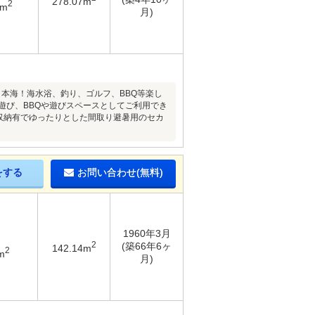
278.07m
2
8m
月)
本海！海水浴、釣り、ゴルフ、BBQ等楽し
遊び、BBQや遊びスペースとしてご利用でき
室収納有でゆったりとした間取り避暑用のセカ
をする
お問い合わせ(無料)
1960年3月
2
(築66年6ヶ
142.14m
2
m
月)