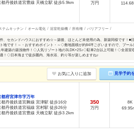
京都丹後鉄道宮豊線 天橋立駅 徒歩5.9km
万円
114.6
ステムキッチン
オール電化
浴室乾燥機
所有権
バリアフリー
件、セカンドハウスにおすすめ☆～築後、ほとんど未使用の為、新築同様です！■日
ト地です！～・おすすめポイント・～◇敷地面積が約84坪ございますので、プール
21年建築の築浅物件！◇人気リゾート地の3LDK+2S♪◇駐車2台以上可能！◇全居
適！◇日本海まで徒歩圏内、海水浴、釣り等が楽しめますね♪
見学予約
お気に入りに追加
京都府宮津市字万年
350
京都丹後鉄道宮舞線 宮津駅 徒歩16分
8K
京都丹後鉄道宮福線 宮村駅 徒歩26分
万円
69.95
京都丹後鉄道宮豊線 天橋立駅 徒歩3.2km