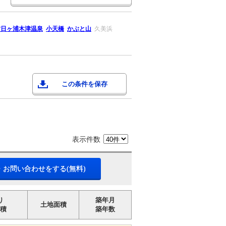
夕日ヶ浦木津温泉
小天橋
かぶと山
久美浜
この条件を保存
表示件数
・お問い合わせをする(無料)
り
築年月
土地面積
積
築年数