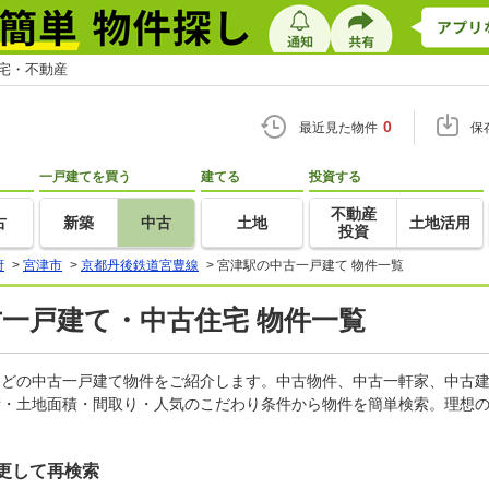
住宅・不動産
0
最近見た物件
保
一戸建てを買う
建てる
投資する
不動産
古
新築
中古
土地
土地活用
投資
府
>
宮津市
>
京都丹後鉄道宮豊線
>
宮津駅の中古一戸建て 物件一覧
古一戸建て・中古住宅 物件一覧
家などの中古一戸建て物件をご紹介します。中古物件、中古一軒家、中古
積・土地面積・間取り・人気のこだわり条件から物件を簡単検索。理想の
更して再検索