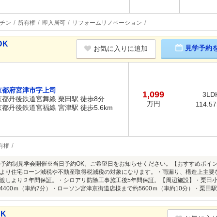
チン
所有権
即入居可
リフォームリノベーション
DK
見学予約
お気に入りに追加
京都府宮津市字上司
1,099
3LD
京都丹後鉄道宮舞線 栗田駅 徒歩8分
万円
114.5
京都丹後鉄道宮福線 宮津駅 徒歩5.6km
有権
8/9(日)予約制見学会開催※当日予約OK。ご希望日をお知らせください。【おすすめ
より住宅ローン減税や不動産取得税減税の対象になります。・雨漏り、構造上主要
渡しより２年間保証。・シロアリ防除工事施工後5年間保証。【周辺施設】・栗田小学
4400ｍ（車約7分）・ローソン宮津京街道店様まで約5600ｍ（車約10分）・栗田駅
DK