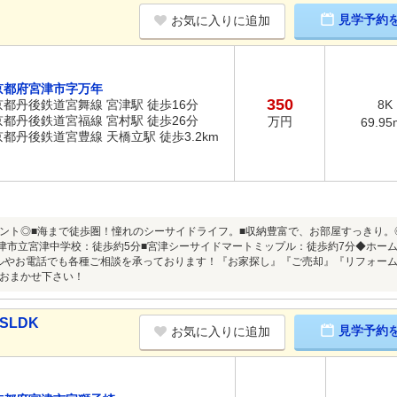
見学予約
お気に入りに追加
京都府宮津市字万年
350
京都丹後鉄道宮舞線 宮津駅 徒歩16分
8K
京都丹後鉄道宮福線 宮村駅 徒歩26分
万円
69.95
京都丹後鉄道宮豊線 天橋立駅 徒歩3.2km
ント◎■海まで徒歩圏！憧れのシーサイドライフ。■収納豊富で、お部屋すっきり。
宮津市立宮津中学校：徒歩約5分■宮津シーサイドマートミップル：徒歩約7分◆ホー
ルやお電話でも各種ご相談を承っております！『お家探し』『ご売却』『リフォー
おまかせ下さい！
SLDK
見学予約
お気に入りに追加