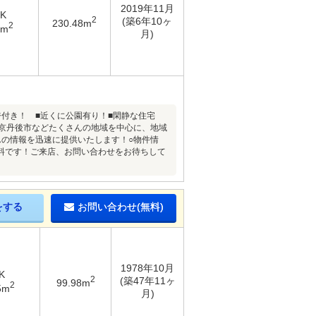
2019年11月
DK
2
(築6年10ヶ
230.48m
2
8m
月)
付き！ ■近くに公園有り！■閑静な住宅
 京丹後市などたくさんの地域を中心に、地域
の情報を迅速に提供いたします！○物件情
は無料です！ご来店、お問い合わせをお待ちして
をする
お問い合わせ(無料)
1978年10月
K
2
(築47年11ヶ
99.98m
2
5m
月)