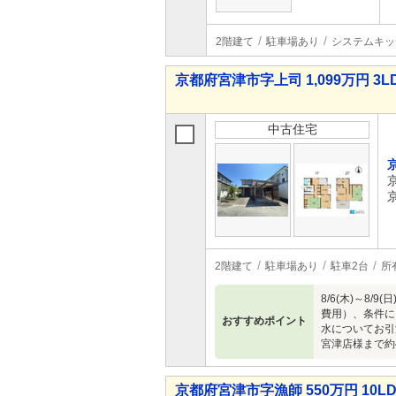
2階建て
駐車場あり
システムキッ
京都府宮津市字上司 1,099万円 3L
中古住宅
2階建て
駐車場あり
駐車2台
所
8/6(木)～
費用）、条件に
おすすめポイント
水についてお引
宮津店様まで約
京都府宮津市字漁師 550万円 10L