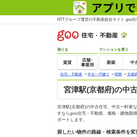
NTTグループ運営の不動産総合サイト goo
借りる
マンションを買う
店舗･
賃貸
新築
中
事業用
住宅・不動産
>
中古一戸建て
>
関西
>
京都
宮津駅(京都府)の中
宮津駅(京都府)の中古住宅、中古一軒
すならgoo住宅・不動産。価格・建物面
ポートします。
探したい物件の路線・検索条件を変