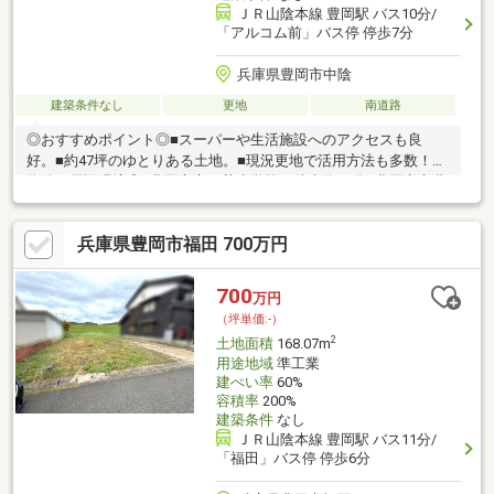
ＪＲ山陰本線 豊岡駅 バス10分/
「アルコム前」バス停 停歩7分
兵庫県豊岡市中陰
建築条件なし
更地
南道路
◎おすすめポイント◎■スーパーや生活施設へのアクセスも良
好。■約47坪のゆとりある土地。■現況更地で活用方法も多数！◎
物件の周辺環境◎■豊岡市立五荘小学校：徒歩約17分■豊岡市立豊
岡北中学校：徒歩約9分■ミニフレッシュ 豊岡下陰店：徒歩約5
分■ローソン豊岡下陰店：徒歩約6分◆ホームライフ不動産◆当日
兵庫県豊岡市福田 700万円
の内覧・ご見学もご相談ください♪メールやお電話でも各種ご相談
を承っております！『お家探し』『ご売却』『リフォーム』『新
築』などのご相談は『アーキホームライフ不動産』におまかせ下
700
万円
さい！
（坪単価:-）
2
土地面積
168.07m
用途地域
準工業
建ぺい率
60%
容積率
200%
建築条件
なし
ＪＲ山陰本線 豊岡駅 バス11分/
「福田」バス停 停歩6分