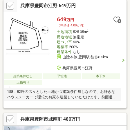
兵庫県豊岡市江野 649万円
649
万円
（坪単価:4.09万円）
2
土地面積
525.05m
用途地域
無指定
建ぺい率
60%
容積率
200%
建築条件
なし
山陰本線 豊岡駅 徒歩6.5km
兵庫県豊岡市江野
建築条件なし
平坦地
本下水
上物有り
158．82坪の広々とした土地かつ建築条件無しなので、お好きな
ハウスメーカーで理想のお家を建築していただけます。前面道路
が広く、交通量が少ないため、利便性が高い土地です。土地価格
を抑えて広い土地をお探
兵庫県豊岡市城南町 480万円