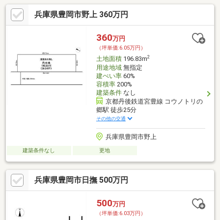
兵庫県豊岡市野上 360万円
360
万円
（坪単価:6.05万円）
2
土地面積
196.83m
用途地域
無指定
建ぺい率
60%
容積率
200%
建築条件
なし
京都丹後鉄道宮豊線 コウノトリの
郷駅 徒歩25分
その他の交通
兵庫県豊岡市野上
建築条件なし
更地
兵庫県豊岡市日撫 500万円
500
万円
（坪単価:6.03万円）