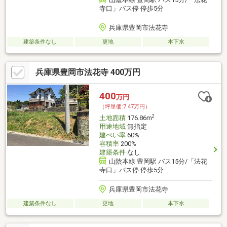
寺口」バス停 停歩5分
兵庫県豊岡市法花寺
建築条件なし
更地
本下水
兵庫県豊岡市法花寺 400万円
400
万円
（坪単価:7.47万円）
2
土地面積
176.86m
用途地域
無指定
建ぺい率
60%
容積率
200%
建築条件
なし
山陰本線 豊岡駅 バス15分/「法花
寺口」バス停 停歩5分
兵庫県豊岡市法花寺
建築条件なし
更地
本下水