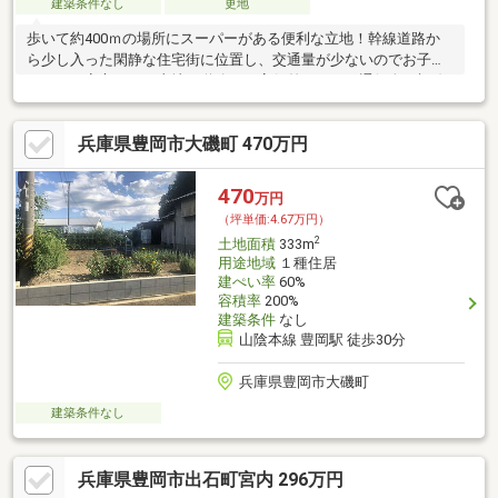
建築条件なし
更地
歩いて約400ｍの場所にスーパーがある便利な立地！幹線道路か
ら少し入った閑静な住宅街に位置し、交通量が少ないのでお子様
がいても安心です。土地と道路には高低差があり、通行人の視線
などが届かないのでプライ
兵庫県豊岡市大磯町 470万円
470
万円
（坪単価:4.67万円）
2
土地面積
333m
用途地域
１種住居
建ぺい率
60%
容積率
200%
建築条件
なし
山陰本線 豊岡駅 徒歩30分
兵庫県豊岡市大磯町
建築条件なし
兵庫県豊岡市出石町宮内 296万円