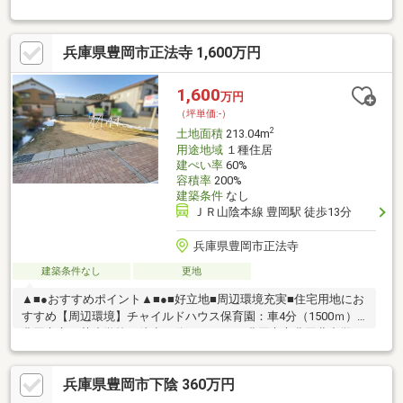
校：徒歩26分（約1900ｍ）Aity：車４分（約2500m）ファミリー
マート豊岡庄境店：徒歩３分（約220ｍ）豊岡三江郵便局：車1分
（約260ｍ）但馬銀行豊岡東支店：車4分（約1700ｍ）三井住友豊
兵庫県豊岡市正法寺 1,600万円
岡支店：車4分（約1700ｍ）＼99.99坪の売り土地／※現況渡し※上
水・下水共に引込みが必要となります。現地案内随時受け付けて
おります！是非、お問い合わせください！
1,600
万円
（坪単価:-）
2
土地面積
213.04m
用途地域
１種住居
建ぺい率
60%
容積率
200%
建築条件
なし
ＪＲ山陰本線 豊岡駅 徒歩13分
兵庫県豊岡市正法寺
建築条件なし
更地
▲■●おすすめポイント▲■●■好立地■周辺環境充実■住宅用地にお
すすめ【周辺環境】チャイルドハウス保育園：車4分（1500ｍ）
豊岡市立五荘小学校：徒歩17分（1300ｍ）豊岡市立豊岡北中学
校：徒歩21分（1600ｍ）フレッシュバザール豊岡正法寺店：車1
分（350ｍ）ミニストップ豊岡正法寺店：車1分（70ｍ）ゴダイ豊
兵庫県豊岡市下陰 360万円
岡戸牧店：車2分（700ｍ）豊岡高屋郵便局：車1分（150ｍ）但馬
信用金庫豊岡西支店：1分（270ｍ）＼敷地約64坪のお土地／※現