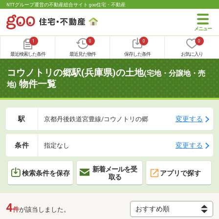
NTTグループ運営の不動産総合サイト goo住宅・不動産
1
0
0
0
最近検索した条件
最近見た物件
保存した条件
お気に入り
コウノトリの郷駅(兵庫県)の土地
(宅地・分譲地・売
物件一覧
地)
駅
変更する
京都丹後鉄道宮豊線/コウノトリの郷
条件
変更する
指定なし
新着メールを受
検索条件を保存
アプリで探す
取る
4
件
が該当しました。