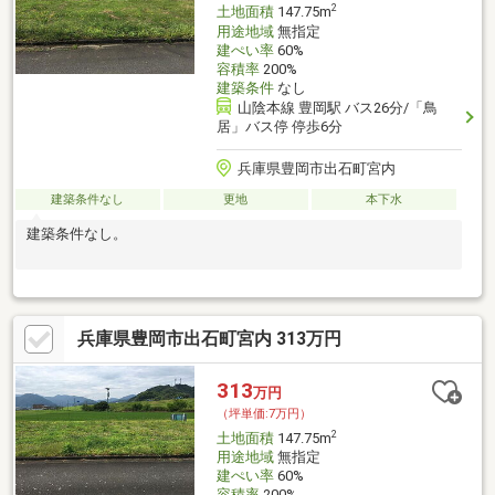
2
土地面積
147.75m
用途地域
無指定
建ぺい率
60%
容積率
200%
建築条件
なし
山陰本線 豊岡駅 バス26分/「鳥
居」バス停 停歩6分
兵庫県豊岡市出石町宮内
建築条件なし
更地
本下水
建築条件なし。
兵庫県豊岡市出石町宮内 313万円
313
万円
（坪単価:7万円）
2
土地面積
147.75m
用途地域
無指定
建ぺい率
60%
容積率
200%