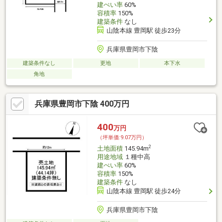
建ぺい率
60%
容積率
150%
建築条件
なし
山陰本線 豊岡駅 徒歩23分
兵庫県豊岡市下陰
建築条件なし
更地
本下水
角地
兵庫県豊岡市下陰 400万円
400
万円
（坪単価:9.07万円）
2
土地面積
145.94m
用途地域
１種中高
建ぺい率
60%
容積率
150%
建築条件
なし
山陰本線 豊岡駅 徒歩24分
兵庫県豊岡市下陰