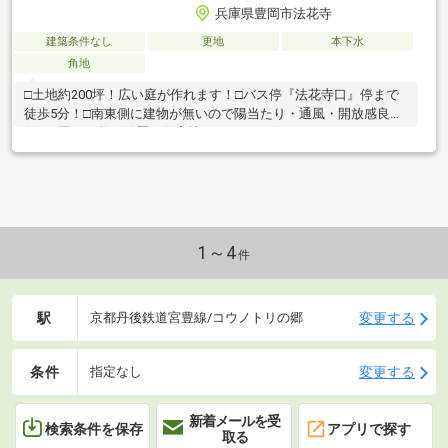
兵庫県豊岡市法花寺
建築条件なし
更地
本下水
角地
□土地約200坪！広い庭が作れます！□バス停『法花寺口』停まで
徒歩5分！□南東側に建物が無いので陽当たり・通風・開放感良
好！□区画が整う綺麗な住宅地です！
1～4
件
駅
変更する
京都丹後鉄道宮豊線/コウノトリの郷
条件
変更する
指定なし
新着メールを受
検索条件を保存
アプリで探す
取る