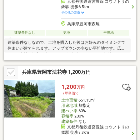
京都丹後鉄道宮豊線 コウノトリの
郷駅 徒歩6.5km
その他の交通
兵庫県豊岡市森尾
建築条件なし
更地
平坦地
建築条件なしなので、土地を購入した後はお好みのタイミングで
住まいが建てられます。アップダウンの少ない平坦地です。広々
とした土地で購入価格360万円と好条件です。ぜひご検討してみ
てはいかがでしょうか。不
兵庫県豊岡市法花寺 1,200万円
1,200
万円
（坪単価:-）
2
土地面積
661.15m
用途地域
無指定
建ぺい率
60%
容積率
200%
建築条件
なし
京都丹後鉄道宮豊線 コウノトリの
郷駅 徒歩3.3km