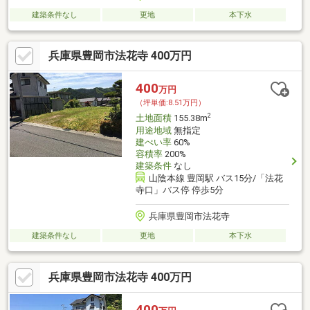
建築条件なし
更地
本下水
兵庫県豊岡市法花寺 400万円
400
万円
（坪単価:8.51万円）
2
土地面積
155.38m
用途地域
無指定
建ぺい率
60%
容積率
200%
建築条件
なし
山陰本線 豊岡駅 バス15分/「法花
寺口」バス停 停歩5分
兵庫県豊岡市法花寺
建築条件なし
更地
本下水
兵庫県豊岡市法花寺 400万円
400