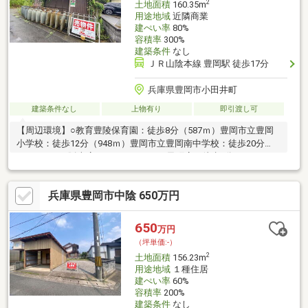
2
土地面積
160.35m
用途地域
近隣商業
建ぺい率
80%
容積率
300%
建築条件
なし
ＪＲ山陰本線 豊岡駅 徒歩17分
兵庫県豊岡市小田井町
建築条件なし
上物有り
即引渡し可
【周辺環境】○教育豊陵保育園：徒歩8分（587ｍ）豊岡市立豊岡
小学校：徒歩12分（948ｍ）豊岡市立豊岡南中学校：徒歩20分
（1593ｍ）○販売店スーパーにしがき元町店：徒歩6分（460ｍ）
ファミリーマート豊岡若松町店：徒歩13分（998ｍ）ニトリ豊岡
アイティ店：徒歩14分（1095ｍ）○金融豊岡小田井郵便局：徒歩3
兵庫県豊岡市中陰 650万円
分（171ｍ）三井住友銀行豊岡支店：徒歩8分（608ｍ）但馬銀行
豊岡東支店：徒歩8分（594ｍ）※解体更地渡し現地案内随時受け
付けております！是非、お問い合わせください！
650
万円
（坪単価:-）
2
土地面積
156.23m
用途地域
１種住居
建ぺい率
60%
容積率
200%
建築条件
なし