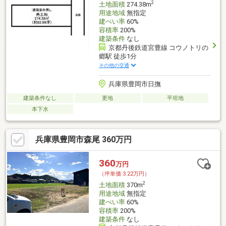
2
土地面積
274.38m
用途地域
無指定
建ぺい率
60%
容積率
200%
建築条件
なし
京都丹後鉄道宮豊線 コウノトリの
郷駅 徒歩1分
その他の交通
兵庫県豊岡市日撫
建築条件なし
更地
平坦地
本下水
兵庫県豊岡市森尾 360万円
360
万円
（坪単価:3.22万円）
2
土地面積
370m
用途地域
無指定
建ぺい率
60%
容積率
200%
建築条件
なし