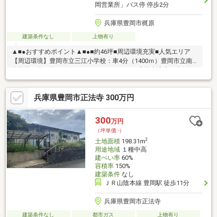
岡営業所」バス停 停歩2分
兵庫県豊岡市梶原
建築条件なし
上物有り
▲■●おすすめポイント▲■●■約46坪■周辺環境充実■人気エリア
【周辺環境】豊岡市立三江小学校：車4分（1400ｍ）豊岡市立南
中学校：車４分（1800m）ファミリーマート豊岡庄境店：車2分
（800ｍ）豊岡三江郵便局：車1分（90ｍ）但馬銀行豊岡東支店：
車3分（1400m)＼敷地約46坪のお土地／※都市ガスの供給エリア
兵庫県豊岡市正法寺 300万円
外地域（個別プロパン又はオール電化をご検討いただくお土地で
す）※現況渡し現地案内随時受け付けております！是非、お問い
合わせください。
300
万円
（坪単価:-）
2
土地面積
198.31m
用途地域
１種中高
建ぺい率
60%
容積率
150%
建築条件
なし
ＪＲ山陰本線 豊岡駅 徒歩11分
兵庫県豊岡市正法寺
建築条件なし
都市ガス
上物有り