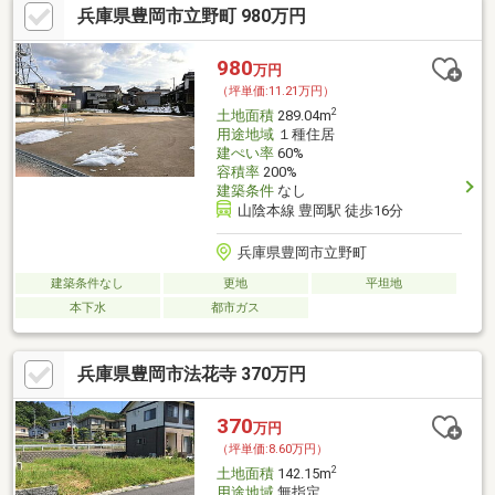
兵庫県豊岡市立野町 980万円
980
万円
（坪単価:11.21万円）
2
土地面積
289.04m
用途地域
１種住居
建ぺい率
60%
容積率
200%
建築条件
なし
山陰本線 豊岡駅 徒歩16分
兵庫県豊岡市立野町
建築条件なし
更地
平坦地
本下水
都市ガス
兵庫県豊岡市法花寺 370万円
370
万円
（坪単価:8.60万円）
2
土地面積
142.15m
用途地域
無指定