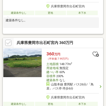
兵庫県豊岡市出石町宮内
建築条件なし
更地
本下水
建築条件なし。
兵庫県豊岡市出石町宮内 360万円
360
万円
（坪単価:7.99万円）
2
土地面積
148.77m
用途地域
無指定
建ぺい率
60%
容積率
200%
建築条件
なし
山陰本線 豊岡駅 バス26分/「鳥
居」バス停 停歩6分
兵庫県豊岡市出石町宮内
建築条件なし
更地
本下水