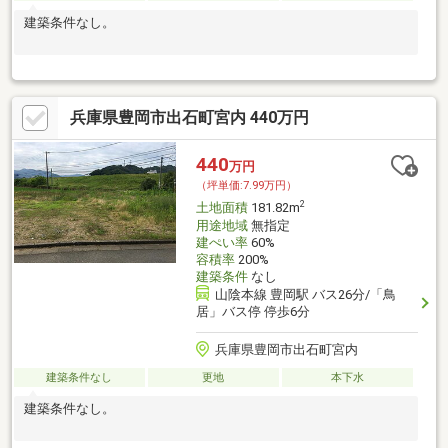
建築条件なし。
兵庫県豊岡市出石町宮内 440万円
440
万円
（坪単価:7.99万円）
2
土地面積
181.82m
用途地域
無指定
建ぺい率
60%
容積率
200%
建築条件
なし
山陰本線 豊岡駅 バス26分/「鳥
居」バス停 停歩6分
兵庫県豊岡市出石町宮内
建築条件なし
更地
本下水
建築条件なし。