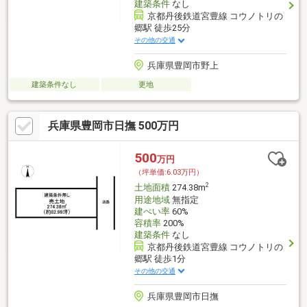
建築条件
なし
京都丹後鉄道宮豊線 コウノトリの
郷駅 徒歩25分
その他の交通
兵庫県豊岡市野上
建築条件なし
更地
兵庫県豊岡市日撫 500万円
500
万円
（坪単価:6.03万円）
2
土地面積
274.38m
用途地域
無指定
建ぺい率
60%
容積率
200%
建築条件
なし
京都丹後鉄道宮豊線 コウノトリの
郷駅 徒歩1分
その他の交通
兵庫県豊岡市日撫