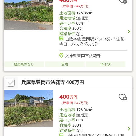
万円
（坪単価:7.47万円）
2
土地面積
176.86m
用途地域
無指定
建ぺい率
60%
容積率
200%
建築条件
なし
山陰本線 豊岡駅 バス15分/「法花
寺口」バス停 停歩5分
兵庫県豊岡市法花寺
建築条件なし
更地
本下水
兵庫県豊岡市法花寺 400万円
400
万円
（坪単価:7.47万円）
2
土地面積
176.86m
用途地域
無指定
建ぺい率
60%
容積率
200%
建築条件
なし
山陰本線 豊岡駅 バス15分/「法花