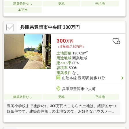
建築条件なし
更地
平坦地
本下水
兵庫県豊岡市中央町 300万円
300
万円
（坪単価:7.30万円）
2
土地面積
136.02m
用途地域
商業地域
建ぺい率
80%
容積率
500%
建築条件
なし
山陰本線 豊岡駅 徒歩11分
兵庫県豊岡市中央町
建築条件なし
更地
平坦地
豊岡小学校まで徒歩4分。300万円のこちらの土地は、経済的かつ
好条件です。建築条件無しの土地なので、お好きなハウスメーカ
ーで建築していただけます。ぜひお気軽にお問い合わせくださ
い。