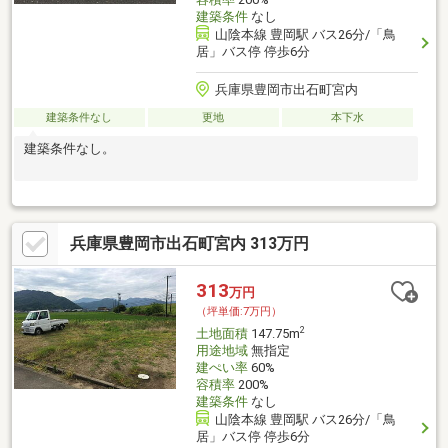
建築条件
なし
山陰本線 豊岡駅 バス26分/「鳥
居」バス停 停歩6分
兵庫県豊岡市出石町宮内
建築条件なし
更地
本下水
建築条件なし。
兵庫県豊岡市出石町宮内 313万円
313
万円
（坪単価:7万円）
2
土地面積
147.75m
用途地域
無指定
建ぺい率
60%
容積率
200%
建築条件
なし
山陰本線 豊岡駅 バス26分/「鳥
居」バス停 停歩6分