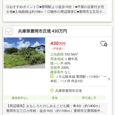
◎おすすめポイント◎■豊岡駅より徒歩10分！■平屋の古家付き売
土地■土地面積は約198㎡！◎物件の周辺環境◎■豊岡市立五荘小
学校：徒歩約27分■豊岡市立豊岡北中学校：徒歩約31分■フレッシ
ュバザール豊岡正法寺パーク：徒歩約7分■ミニストップ豊岡正法
寺：徒歩約7分◆ホームライフ不動産◆当日の内覧・ご見学もご
兵庫県豊岡市庄境 430万円
相談ください♪メールやお電話でも各種ご相談を承っております！
『お家探し』『ご売却』『リフォーム』『新築』などのご相談は
『アーキホームライフ不動産』におまかせ下さい！
430
万円
（坪単価:-）
2
土地面積
330.56m
用途地域
１種中高
建ぺい率
60%
容積率
200%
建築条件
なし
ＪＲ山陰本線 豊岡駅 バス8分/「一
本松」バス停 停歩3分
兵庫県豊岡市庄境
建築条件なし
更地
即引渡し可
【周辺環境】おもしろたのしみえこども園：車4分（約1400ｍ）
豊岡市立三江小学校：徒歩16分（約1100ｍ）豊岡市立豊岡南中学