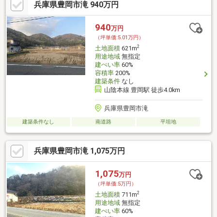
兵庫県豊岡市滝 940万円
940
万円
（坪単価:5.01万円）
2
土地面積
621m
用途地域
無指定
建ぺい率
60%
容積率
200%
建築条件
なし
山陰本線 豊岡駅 徒歩4.0km
兵庫県豊岡市滝
建築条件なし
南道路
平坦地
兵庫県豊岡市滝 1,075万円
1,075
万円
（坪単価:5万円）
2
土地面積
711m
用途地域
無指定
建ぺい率
60%