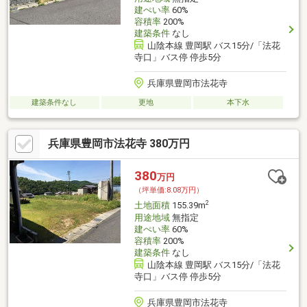
建ぺい率
60%
容積率
200%
建築条件
なし
山陰本線 豊岡駅 バス15分/「法花
寺口」バス停 停歩5分
兵庫県豊岡市法花寺
建築条件なし
更地
本下水
兵庫県豊岡市法花寺 380万円
380
万円
（坪単価:8.08万円）
2
土地面積
155.39m
用途地域
無指定
建ぺい率
60%
容積率
200%
建築条件
なし
山陰本線 豊岡駅 バス15分/「法花
寺口」バス停 停歩5分
兵庫県豊岡市法花寺