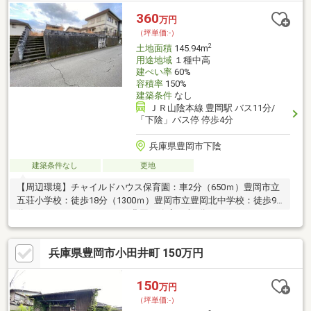
況渡し現地案内随時受け付けております！是非、お問い合わせく
360
万円
ださい。
（坪単価:-）
2
土地面積
145.94m
用途地域
１種中高
建ぺい率
60%
容積率
150%
建築条件
なし
ＪＲ山陰本線 豊岡駅 バス11分/
「下陰」バス停 停歩4分
兵庫県豊岡市下陰
建築条件なし
更地
【周辺環境】チャイルドハウス保育園：車2分（650ｍ）豊岡市立
五荘小学校：徒歩18分（1300ｍ）豊岡市立豊岡北中学校：徒歩9
分（600ｍ）ミニフレッシュ豊岡下陰店：車2分（600ｍ）ローソ
ン豊岡下陰店：車2分（500ｍ）コスモス中陰店：車4分（1200
ｍ）豊岡下陰郵便局：車2分（600ｍ）但馬銀行問屋町支店：2分
兵庫県豊岡市小田井町 150万円
（600ｍ）但馬信用金庫豊岡西支店：5分（1700ｍ）＼敷地44坪の
土地／※現況渡し現地案内随時受け付けております！是非、お問
い合わせください。
150
万円
（坪単価:-）