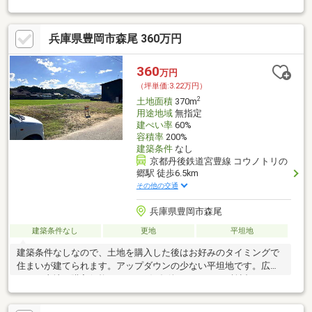
兵庫県豊岡市森尾 360万円
360
万円
（坪単価:3.22万円）
2
土地面積
370m
用途地域
無指定
建ぺい率
60%
容積率
200%
建築条件
なし
京都丹後鉄道宮豊線 コウノトリの
郷駅 徒歩6.5km
その他の交通
兵庫県豊岡市森尾
建築条件なし
更地
平坦地
建築条件なしなので、土地を購入した後はお好みのタイミングで
住まいが建てられます。アップダウンの少ない平坦地です。広々
とした土地で購入価格360万円と好条件です。ぜひご検討してみ
てはいかがでしょうか。不