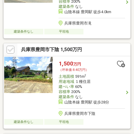
容積率
200%
建築条件
なし
山陰本線 豊岡駅 徒歩4.0km
兵庫県豊岡市滝
建築条件なし
平坦地
兵庫県豊岡市下陰 1,500万円
1,500
万円
（坪単価:8.40万円）
2
土地面積
591m
用途地域
１種住居
建ぺい率
60%
容積率
200%
建築条件
なし
山陰本線 豊岡駅 徒歩28分
兵庫県豊岡市下陰
建築条件なし
平坦地