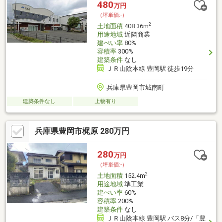
480
万円
（坪単価:-）
2
土地面積
408.36m
用途地域
近隣商業
建ぺい率
80%
容積率
300%
建築条件
なし
ＪＲ山陰本線 豊岡駅 徒歩19分
兵庫県豊岡市城南町
建築条件なし
上物有り
兵庫県豊岡市梶原 280万円
280
万円
（坪単価:-）
2
土地面積
152.4m
用途地域
準工業
建ぺい率
60%
容積率
200%
建築条件
なし
ＪＲ山陰本線 豊岡駅 バス8分/「豊