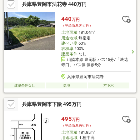
兵庫県豊岡市法花寺 440万円
440
万円
（坪単価:8.04万円）
2
土地面積
181.04m
用途地域
無指定
建ぺい率
60%
容積率
200%
建築条件
なし
山陰本線 豊岡駅 バス15分/「法花
寺口」バス停 停歩5分
兵庫県豊岡市法花寺
建築条件なし
更地
本下水
兵庫県豊岡市下陰 495万円
495
万円
（坪単価:8.99万円）
2
土地面積
181.85m
用途地域
１種中高