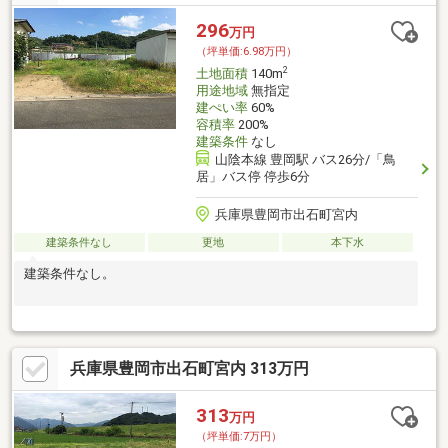
296
万円
（坪単価:6.98万円）
2
土地面積
140m
用途地域
無指定
建ぺい率
60%
容積率
200%
建築条件
なし
山陰本線 豊岡駅 バス26分/「鳥
居」バス停 停歩6分
兵庫県豊岡市出石町宮内
建築条件なし
更地
本下水
建築条件なし。
兵庫県豊岡市出石町宮内 313万円
313
万円
（坪単価:7万円）