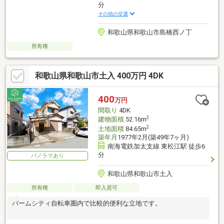
分
その他の交通
和歌山県和歌山市島橋西ノ丁
所有権
和歌山県和歌山市土入 400万円 4DK
400
万円
間取り
4DK
2
建物面積
52.16m
2
土地面積
84.65m
築年月
1977年2月(築49年7ヶ月)
南海電鉄加太支線 東松江駅 徒歩6
分
パノラマあり
和歌山県和歌山市土入
所有権
即入居可
パームシティ自転車圏内で比較的便利な立地です。