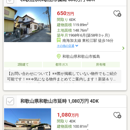
650
万円
間取り
6DK
2
建物面積
119.89m
2
土地面積
148.76m
築年月
1968年6月(築58年3ヶ月)
南海加太線 東松江駅 徒歩16分
その他の交通
和歌山県和歌山市狐島
2階建て
都市ガス
所有権
【お問い合わせについて】※※際が掲載していない物件でもご紹介
可能です！※※⇒気になる物件まとめてご案内します！新築＆リフ
ォームのご相談も承ります！◎資料請求、メールでのお問い合わ
せは24時間受付中♪◎18時以降のご見学ご相談・オンライン対
応・女性スタッフ対応も可能♪詳細資料のご請求・物件見学のご依
和歌山県和歌山市延時 1,080万円 4DK
頼はお気軽に「お電話」または「資料請求ボタン」からお問い合
わせください！【住宅ローン相談会開催中】初めてでご不安な
方、各借入限度額を知りたい方資金・支払い計画を立てたい方、
1,080
万円
住み替えをお考えの方無料相談受付中です♪お気軽にお電話くださ
間取り
4DK
い！
2
建物面積
100.81m