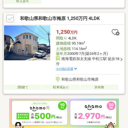
即入居可
和歌山県和歌山市梅原 1,250万円 4LDK
1,250
万円
間取り
4LDK
2
建物面積
95.19m
2
土地面積
114.16m
築年月
2000年7月(築26年2ヶ月)
南海電鉄加太支線 中松江駅 徒歩18
分
その他の交通
和歌山県和歌山市梅原
2階建て
駐車場あり
所有権