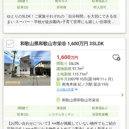
2階建て
都市ガス
駐車場あり
駐車2台
所有権
即入居可
ゆとりの5LDK！ご家族それぞれの「自分時間」を大切にできる住
まい スーパー・学校が徒歩圏内♪子育て世帯にも嬉しい住環境 部
屋数豊富で収納・趣味部屋にも活用可能 スーパー・コンビニ・ド
ラッグストア充実地元和歌山のことなら弊社にお任せ下さい。詳
細資料のご請求・物件見学のご依頼は【資料請求】【電話で問い
和歌山県和歌山市栄谷 1,600万円 3SLDK
合わせ】【来場予約】をクリック◎事前にご連絡いただくとスム
ーズにご案内できます。お気軽にご連絡ください♪
1,600
万円
間取り
3SLDK
2
建物面積
97.7m
2
土地面積
115.71m
築年月
2007年10月(築18年11ヶ月)
南海本線 紀ノ川駅 徒歩15分
その他の交通
和歌山県和歌山市栄谷
2階建て
南道路
駐車場あり
駐車2台
システムキッチン
浴室乾燥機
【お問い合わせについて】※※際が掲載していない物件でもご紹介
可能です！※※⇒気になる物件まとめてご案内します！新築＆リフ