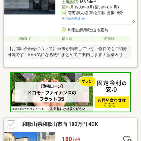
2
土地面積
166.34m
築年月
1988年3月(築38年6ヶ月)
南海加太線 東松江駅 徒歩16分
その他の交通
和歌山県和歌山市延時
2階建て
南道路
所有権
【お問い合わせについて】※※際が掲載していない物件でもご紹介
可能です！※※⇒気になる物件まとめてご案内します！新築＆リフ
ォームのご相談も承ります！◎資料請求、メールでのお問い合わ
せは24時間受付中♪◎18時以降のご見学ご相談・オンライン対
応・女性スタッフ対応も可能♪詳細資料のご請求・物件見学のご依
頼はお気軽に「お電話」または「資料請求ボタン」からお問い合
わせください！【住宅ローン相談会開催中】初めてでご不安な
方、各借入限度額を知りたい方資金・支払い計画を立てたい方、
住み替えをお考えの方無料相談受付中です♪お気軽にお電話くださ
い！
和歌山県和歌山市向 180万円 4DK
180
万円