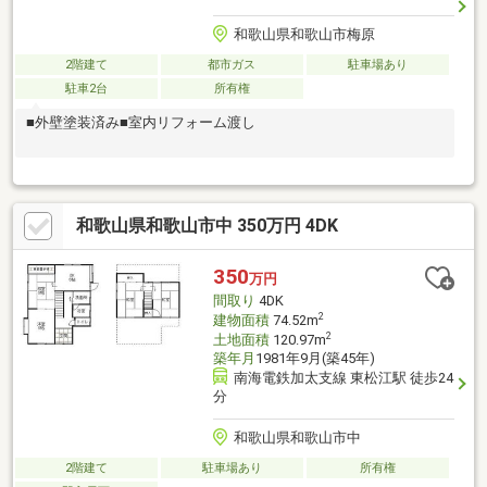
和歌山県和歌山市梅原
2階建て
都市ガス
駐車場あり
駐車2台
所有権
■外壁塗装済み■室内リフォーム渡し
和歌山県和歌山市中 350万円 4DK
350
万円
間取り
4DK
2
建物面積
74.52m
2
土地面積
120.97m
築年月
1981年9月(築45年)
南海電鉄加太支線 東松江駅 徒歩24
分
和歌山県和歌山市中
2階建て
駐車場あり
所有権