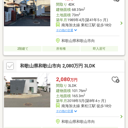
間取り
4DK
2
建物面積
68.35m
2
土地面積
73m
築年月
1985年4月(築41年5ヶ月)
南海加太線 東松江駅 徒歩18分
その他の交通
和歌山県和歌山市向
2階建て
所有権
即入居可
和歌山県和歌山市向 2,080万円 3LDK
2,080
万円
間取り
3LDK
2
建物面積
101.76m
2
土地面積
165.3m
築年月
2018年5月(築8年4ヶ月)
南海加太線 東松江駅 徒歩18分
その他の交通
和歌山県和歌山市向