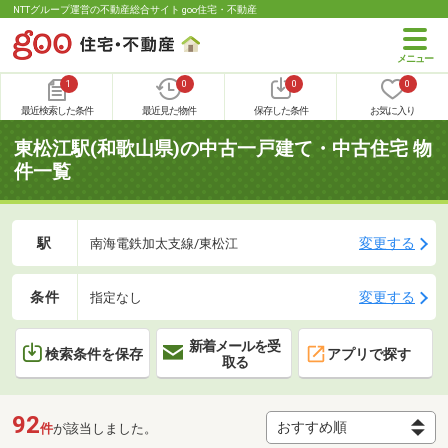
NTTグループ運営の不動産総合サイト goo住宅・不動産
1
0
0
0
最近検索した条件
最近見た物件
保存した条件
お気に入り
東松江駅(和歌山県)の中古一戸建て・中古住宅 物
件一覧
駅
変更する
南海電鉄加太支線/東松江
条件
変更する
指定なし
新着メールを受
検索条件を保存
アプリで探す
取る
92
件
が該当しました。