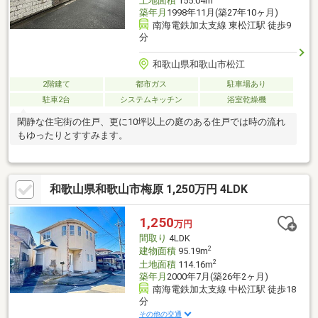
土地面積
155.04m
築年月
1998年11月(築27年10ヶ月)
南海電鉄加太支線 東松江駅 徒歩9
分
和歌山県和歌山市松江
2階建て
都市ガス
駐車場あり
駐車2台
システムキッチン
浴室乾燥機
閑静な住宅街の住戸、更に10坪以上の庭のある住戸では時の流れ
もゆったりとすすみます。
和歌山県和歌山市梅原 1,250万円 4LDK
1,250
万円
間取り
4LDK
2
建物面積
95.19m
2
土地面積
114.16m
築年月
2000年7月(築26年2ヶ月)
南海電鉄加太支線 中松江駅 徒歩18
分
その他の交通