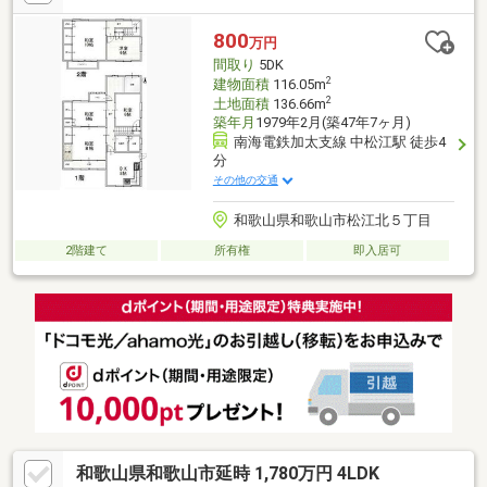
800
万円
間取り
5DK
2
建物面積
116.05m
2
土地面積
136.66m
築年月
1979年2月(築47年7ヶ月)
南海電鉄加太支線 中松江駅 徒歩4
分
その他の交通
和歌山県和歌山市松江北５丁目
2階建て
所有権
即入居可
和歌山県和歌山市延時 1,780万円 4LDK