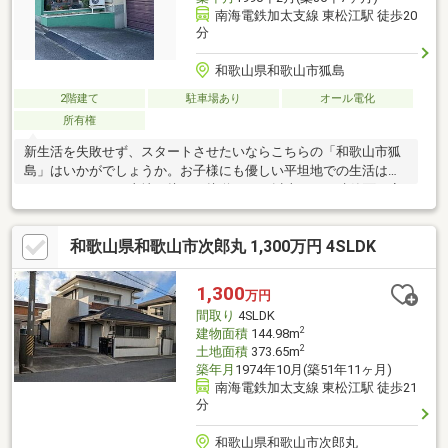
南海電鉄加太支線 東松江駅 徒歩20
分
和歌山県和歌山市狐島
2階建て
駐車場あり
オール電化
所有権
新生活を失敗せず、スタートさせたいならこちらの「和歌山市狐
島」はいかがでしょうか。お子様にも優しい平坦地での生活はい
かがでしょうか。土地に接する接道が15ｍ以上あると建築面で安
心です。ファミリーに好評
和歌山県和歌山市次郎丸 1,300万円 4SLDK
1,300
万円
間取り
4SLDK
2
建物面積
144.98m
2
土地面積
373.65m
築年月
1974年10月(築51年11ヶ月)
南海電鉄加太支線 東松江駅 徒歩21
分
和歌山県和歌山市次郎丸