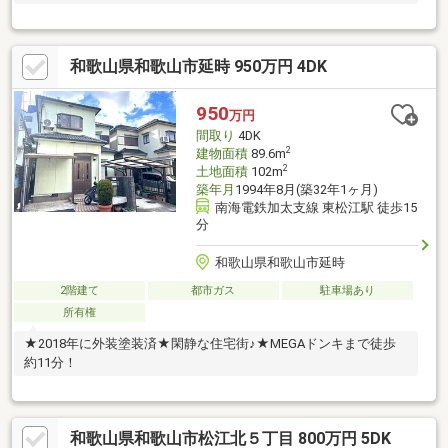
和歌山県和歌山市延時 950万円 4DK
950
万円
間取り
4DK
2
建物面積
89.6m
2
土地面積
102m
築年月
1994年8月(築32年1ヶ月)
南海電鉄加太支線 東松江駅 徒歩15
分
和歌山県和歌山市延時
2階建て
都市ガス
駐車場あり
所有権
★2018年に外装塗装済★閑静な住宅街♪★MEGAドンキまで徒歩
約11分！
和歌山県和歌山市松江北５丁目 800万円 5DK