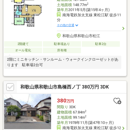
2
土地面積
148.77m
築年月
2011年5月(築15年4ヶ月)
南海電鉄加太支線 東松江駅 徒歩11
分
その他の交通
和歌山県和歌山市松江
2階建て
駐車場あり
駐車2台
オール電化
所有権
2階にミニキッチン・サンルーム・ウォークインクローゼットがあ
ります 駐車場2台可
和歌山県和歌山市島橋西ノ丁 380万円 3DK
380
万円
間取り
3DK
2
建物面積
67.84m
2
土地面積
99.14m
築年月
1978年11月(築47年10ヶ月)
南海電鉄加太支線 東松江駅 徒歩12