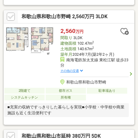
和歌山県和歌山市野崎 2,560万円 3LDK
2,560
万円
間取り
3LDK
2
建物面積
102.47m
2
土地面積
140.67m
築年月
2024年7月(築2年2ヶ月)
南海電鉄加太支線 東松江駅 徒歩23
分
その他の交通
和歌山県和歌山市野崎
2階建て
都市ガス
駐車場あり
システムキッチン
所有権
■充実の収納ですっきりした暮らしを実現■小学校・中学校や商業
施設も近く生活便利です
和歌山県和歌山市延時 380万円 5DK