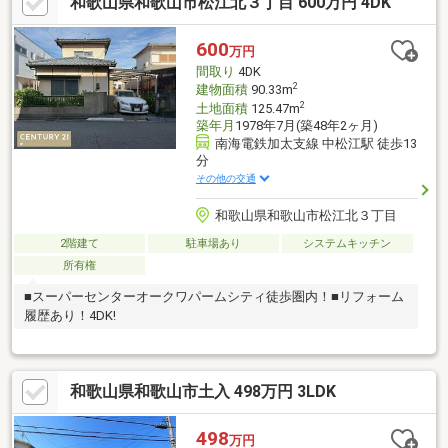
和歌山県和歌山市松江北３丁目 600万円 4DK
600
万円
間取り
4DK
2
建物面積
90.33m
2
土地面積
125.47m
築年月
1978年7月(築48年2ヶ月)
南海電鉄加太支線 中松江駅 徒歩13
分
その他の交通
和歌山県和歌山市松江北３丁目
2階建て
駐車場あり
システムキッチン
所有権
■スーパーセンターオークワパームシティ徒歩圏内！■リフォーム
履歴あり！4DK!
和歌山県和歌山市土入 498万円 3LDK
498
万円