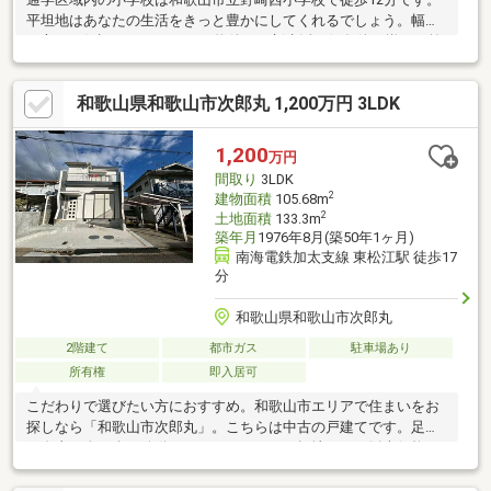
平坦地はあなたの生活をきっと豊かにしてくれるでしょう。幅広
い方にご好評な1，080万円の物件での新生活。好条件の揃った前
面道路6ｍ以上の物件
和歌山県和歌山市次郎丸 1,200万円 3LDK
1,200
万円
間取り
3LDK
2
建物面積
105.68m
2
土地面積
133.3m
築年月
1976年8月(築50年1ヶ月)
南海電鉄加太支線 東松江駅 徒歩17
分
和歌山県和歌山市次郎丸
2階建て
都市ガス
駐車場あり
所有権
即入居可
こだわりで選びたい方におすすめ。和歌山市エリアで住まいをお
探しなら「和歌山市次郎丸」。こちらは中古の戸建てです。足の
不自由な人も楽に移動することができる平坦地です。販売価格が
3000万円以内に抑えられ