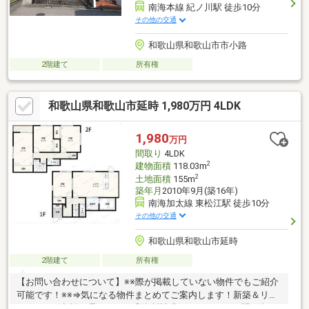
南海本線 紀ノ川駅 徒歩10分
その他の交通
和歌山県和歌山市市小路
2階建て
所有権
和歌山県和歌山市延時 1,980万円 4LDK
1,980
万円
間取り
4LDK
2
建物面積
118.03m
2
土地面積
155m
築年月
2010年9月(築16年)
南海加太線 東松江駅 徒歩10分
その他の交通
和歌山県和歌山市延時
2階建て
所有権
【お問い合わせについて】※※際が掲載していない物件でもご紹介
可能です！※※⇒気になる物件まとめてご案内します！新築＆リフ
ォームのご相談も承ります！◎資料請求、メールでのお問い合わ