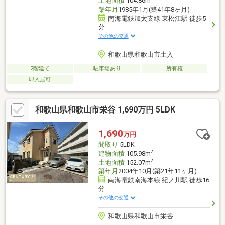
土地面積
104.86m
築年月
1985年1月(築41年8ヶ月)
南海電鉄加太支線 東松江駅 徒歩5
分
その他の交通
和歌山県和歌山市土入
2階建て
駐車場あり
所有権
即入居可
和歌山県和歌山市栄谷 1,690万円 5LDK
1,690
万円
間取り
5LDK
2
建物面積
105.98m
2
土地面積
152.07m
築年月
2004年10月(築21年11ヶ月)
南海電鉄南海本線 紀ノ川駅 徒歩16
分
その他の交通
和歌山県和歌山市栄谷