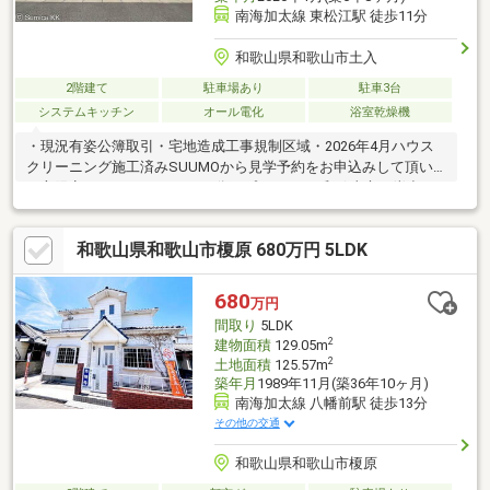
南海加太線 東松江駅 徒歩11分
和歌山県和歌山市土入
2階建て
駐車場あり
駐車3台
システムキッチン
オール電化
浴室乾燥機
・現況有姿公簿取引・宅地造成工事規制区域・2026年4月ハウス
クリーニング施工済みSUUMOから見学予約をお申込みして頂い
た方限定でQUOカード1000円分をプレゼント♪和歌山市・岩出
市・海南市の中古一戸建て・中古マンションはスミカへ！リフォ
ーム・リノベーションもお任せください！弊社グループ会社に
和歌山県和歌山市榎原 680万円 5LDK
て、注文建築も可能です。ご予算に合わせてご提案いたします
♪『ローン相談だけ』『お家の中だけ見てみたい』『予算に合わせ
て理想の暮らしを相談したい』などご要望にお応えいたします！
680
万円
お気軽に「お電話」または「資料請求ボタン」からお問い合わせ
間取り
5LDK
ください！
2
建物面積
129.05m
2
土地面積
125.57m
築年月
1989年11月(築36年10ヶ月)
南海加太線 八幡前駅 徒歩13分
その他の交通
和歌山県和歌山市榎原