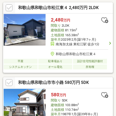
和歌山県和歌山市松江東４ 2,480万円 2LDK
2,480
万円
間取り
2LDK
2
建物面積
81.15m
2
土地面積
165.38m
築年月
2025年2月(築1年7ヶ月)
南海加太線 東松江駅 徒歩1分
和歌山県和歌山市松江東４
平屋
駐車場あり
設計住宅性能評価付
システムキッチン
オール電化
所有権
和歌山県和歌山市市小路 580万円 5DK
580
万円
間取り
5DK
2
建物面積
103.88m
2
土地面積
110.74m
築年月
1987年1月(築39年8ヶ月)