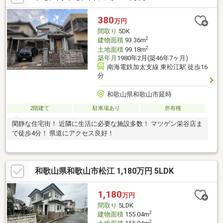
380
万円
間取り
5DK
2
建物面積
93.36m
2
土地面積
99.18m
築年月
1980年2月(築46年7ヶ月)
南海電鉄加太支線 東松江駅 徒歩16
分
和歌山県和歌山市延時
2階建て
駐車場あり
所有権
閑静な住宅街！ 近隣に生活に必要な施設多数！ マツゲン栄谷店ま
で徒歩4分！ 県道にアクセス良好！
和歌山県和歌山市松江 1,180万円 5LDK
1,180
万円
間取り
5LDK
2
建物面積
155.04m
2