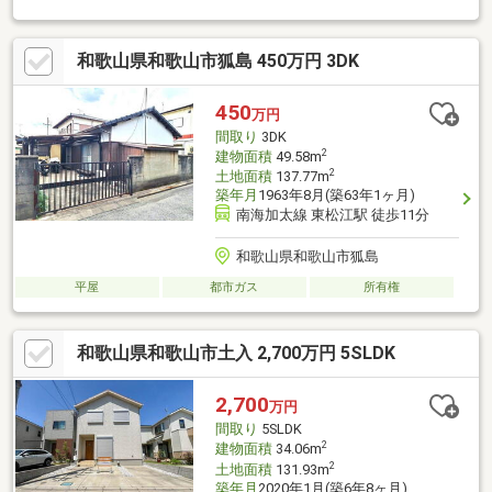
せは24時間受付中♪◎18時以降のご見学ご相談・オンライン対
応・女性スタッフ対応も可能♪詳細資料のご請求・物件見学のご依
和歌山県和歌山市狐島 450万円 3DK
頼はお気軽に「お電話」または「資料請求ボタン」からお問い合
わせください！【住宅ローン相談会開催中】初めてでご不安な
方、各借入限度額を知りたい方資金・支払い計画を立てたい方、
450
万円
住み替えをお考えの方無料相談受付中です♪お気軽にお電話くださ
間取り
3DK
い！
2
建物面積
49.58m
2
土地面積
137.77m
築年月
1963年8月(築63年1ヶ月)
南海加太線 東松江駅 徒歩11分
和歌山県和歌山市狐島
平屋
都市ガス
所有権
和歌山県和歌山市土入 2,700万円 5SLDK
2,700
万円
間取り
5SLDK
2
建物面積
34.06m
2
土地面積
131.93m
築年月
2020年1月(築6年8ヶ月)