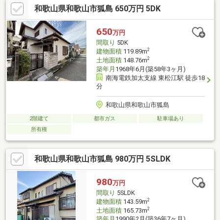
和歌山県和歌山市狐島 650万円 5DK
650
万円
間取り
5DK
2
建物面積
119.89m
2
土地面積
148.76m
築年月
1968年6月(築58年3ヶ月)
南海電鉄加太支線 東松江駅 徒歩18
分
和歌山県和歌山市狐島
2階建て
都市ガス
駐車場あり
所有権
和歌山県和歌山市狐島 980万円 5SLDK
980
万円
間取り
5SLDK
2
建物面積
143.59m
2
土地面積
165.73m
築年月
1990年2月(築36年7ヶ月)