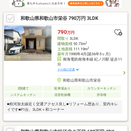
和歌山県和歌山市栄谷 790万円 3LDK
790
万円
間取り
3LDK
2
建物面積
92.73m
2
土地面積
111.19m
築年月
1990年4月(築36年5ヶ月)
南海電鉄南海本線 紀ノ川駅 徒歩11
分
その他の交通
和歌山県和歌山市栄谷
2階建て
駐車場あり
カウンターキッチン
システムキッチン
浴室乾燥機
所有権
■粉河加太線近く交通アクセス良し■リフォーム歴あり、室内キレ
イです■P1台、3LDK＋和コーナー