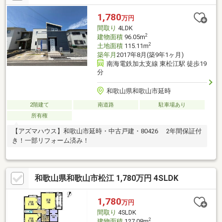
1,780
万円
間取り
4LDK
2
建物面積
96.05m
2
土地面積
115.11m
築年月
2017年8月(築9年1ヶ月)
南海電鉄加太支線 東松江駅 徒歩19
分
和歌山県和歌山市延時
2階建て
南道路
駐車場あり
所有権
【アズマハウス】和歌山市延時・中古戸建・80426 2年間保証付
き！一部リフォーム済み！
和歌山県和歌山市松江 1,780万円 4SLDK
1,780
万円
間取り
4SLDK
2
建物面積
127.08m