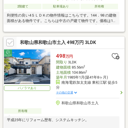
2階建て
駐車場あり
所有権
利便性の良い4ＳＬＤＫの物件情報はこちらです。144．98 の建物
面積がある物件です。こちらは中古の戸建て物件です。価格は1，
300万円です。新しいお住まいにいかがでしょうか。和歌山市エ
リアや南海加太
和歌山県和歌山市土入 498万円 3LDK
498
万円
間取り
3LDK
2
建物面積
85.56m
2
土地面積
104.86m
築年月
1985年1月(築41年8ヶ月)
南海電鉄加太支線 東松江駅 徒歩5
分
パノラマあり
その他の交通
和歌山県和歌山市土入
所有権
平成25年にリフォーム歴有、システムキッチン。