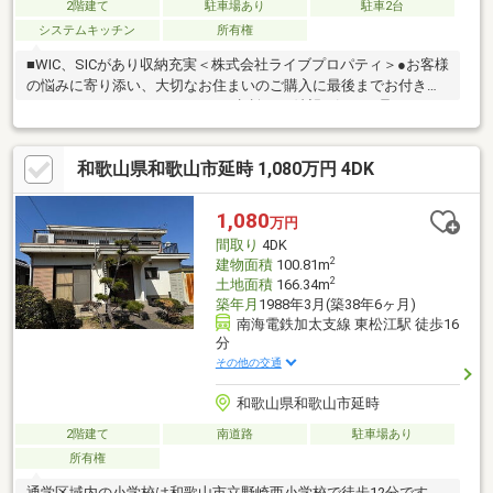
2階建て
駐車場あり
駐車2台
システムキッチン
所有権
■WIC、SICがあり収納充実＜株式会社ライブプロパティ＞●お客様
の悩みに寄り添い、大切なお住まいのご購入に最後までお付き添
いいたします！●リフォームのご相談もご希望に沿って承ってお
ります！●購入・売却・ローンのご相談・・・しっかりとお聞き
取り致します！なんでもお気軽にご相談ください！☆☆お家購入
和歌山県和歌山市延時 1,080万円 4DK
検討時の注意点や購入時からのライフプラン見直し、家族形態の
変化にともなう必要なお家の改装、メンテナンス、資産運用、贈
与や相続まで、当社提携の各分野の専門家と共に、安心のサポー
1,080
万円
トをさせて頂いております。☆☆ご連絡お待ちしております！株
間取り
4DK
式会社ライブプロパティ06-6766-4641
2
建物面積
100.81m
2
土地面積
166.34m
築年月
1988年3月(築38年6ヶ月)
南海電鉄加太支線 東松江駅 徒歩16
分
その他の交通
和歌山県和歌山市延時
2階建て
南道路
駐車場あり
所有権
通学区域内の小学校は和歌山市立野崎西小学校で徒歩12分です。