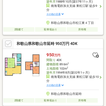
築年月
1988年10月(築37年11ヶ月)
南海電鉄加太支線 東松江駅 徒歩9
分
その他の交通
和歌山県和歌山市松江東４丁目
2階建て
駐車場あり
所有権
和歌山県和歌山市延時 950万円 4DK
950
万円
間取り
4DK
2
建物面積
89.6m
2
土地面積
102m
築年月
1994年8月(築32年1ヶ月)
南海電鉄加太支線 東松江駅 徒歩10
分
その他の交通
和歌山県和歌山市延時
2階建て
駐車場あり
所有権