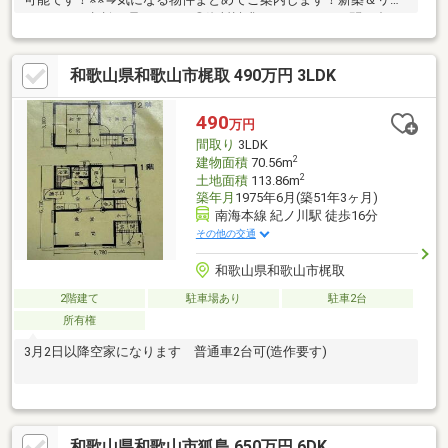
ォームのご相談も承ります！◎資料請求、メールでのお問い合わ
せは24時間受付中♪◎18時以降のご見学ご相談・オンライン対
応・女性スタッフ対応も可能♪詳細資料のご請求・物件見学のご依
和歌山県和歌山市梶取 490万円 3LDK
頼はお気軽に「お電話」または「資料請求ボタン」からお問い合
わせください！【住宅ローン相談会開催中】初めてでご不安な
方、各借入限度額を知りたい方資金・支払い計画を立てたい方、
490
万円
住み替えをお考えの方無料相談受付中です♪お気軽にお電話くださ
間取り
3LDK
い！
2
建物面積
70.56m
2
土地面積
113.86m
築年月
1975年6月(築51年3ヶ月)
南海本線 紀ノ川駅 徒歩16分
その他の交通
和歌山県和歌山市梶取
2階建て
駐車場あり
駐車2台
所有権
3月2日以降空家になります 普通車2台可(造作要す)
和歌山県和歌山市狐島 650万円 6DK