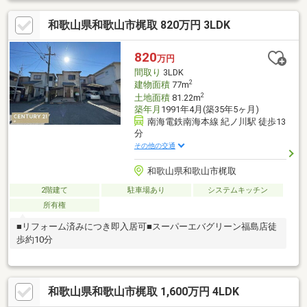
和歌山県和歌山市梶取 820万円 3LDK
820
万円
間取り
3LDK
2
建物面積
77m
2
土地面積
81.22m
築年月
1991年4月(築35年5ヶ月)
南海電鉄南海本線 紀ノ川駅 徒歩13
分
その他の交通
和歌山県和歌山市梶取
2階建て
駐車場あり
システムキッチン
所有権
■リフォーム済みにつき即入居可■スーパーエバグリーン福島店徒
歩約10分
和歌山県和歌山市梶取 1,600万円 4LDK