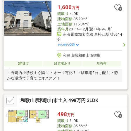
1,600
万円
間取り
4LDK
2
建物面積
85.29m
2
土地面積
115.84m
築年月
2011年12月(築14年9ヶ月)
南海電鉄加太支線 東松江駅 徒歩14
分
その他の交通
和歌山県和歌山市梶取
2階建て
駐車場あり
所有権
・野崎西小学校すぐ隣！ ・オール電化！ ・駐車場2台可能！ ・静
かな環境で子育てにオススメ！
和歌山県和歌山市土入 498万円 3LDK
498
万円
間取り
3LDK
2
建物面積
85.56m
2