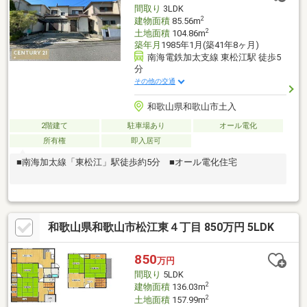
間取り
3LDK
2
建物面積
85.56m
2
土地面積
104.86m
築年月
1985年1月(築41年8ヶ月)
南海電鉄加太支線 東松江駅 徒歩5
分
その他の交通
和歌山県和歌山市土入
2階建て
駐車場あり
オール電化
所有権
即入居可
■南海加太線「東松江」駅徒歩約5分 ■オール電化住宅
和歌山県和歌山市松江東４丁目 850万円 5LDK
850
万円
間取り
5LDK
2
建物面積
136.03m
2
土地面積
157.99m