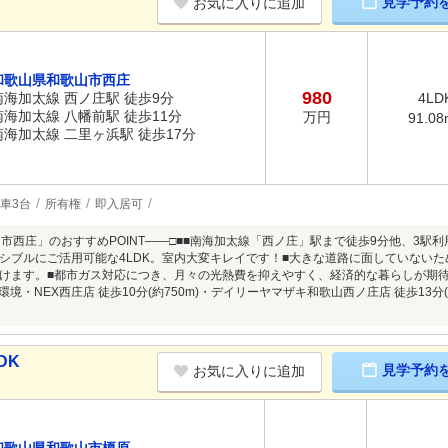
見学予約
お気に入りに追加
和歌山県和歌山市西庄
980
南海加太線 西ノ庄駅 徒歩9分
4LD
南海加太線 八幡前駅 徒歩11分
万円
91.08
南海加太線 二里ヶ浜駅 徒歩17分
車3台
所有権
即入居可
山市西庄」のおすすめPOINT――□■■南海加太線「西ノ庄」駅まで徒歩9分他、3駅
シブルにご活用可能な4LDK。室内大変キレイです！■大きな道路に面していない
けます。■都市ガス対応につき、月々の光熱費を抑えやすく、経済的な暮らしが期待で
環境・NEX西庄店 徒歩10分(約750m)・デイリーヤマザキ和歌山西ノ庄店 徒歩13分(
DK
見学予約
お気に入りに追加