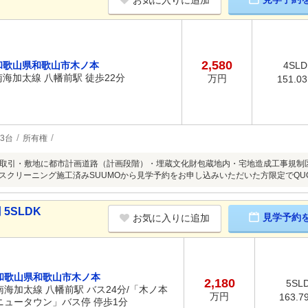
お気に入りに追加
2,580
和歌山県和歌山市木ノ本
4SLD
南海加太線 八幡前駅 徒歩22分
万円
151.0
3台
所有権
取引・敷地に都市計画道路（計画段階）・埋蔵文化財包蔵地内・宅地造成工事規制区域
ハウスクリーニング施工済みSUUMOから見学予約をお申し込みいただいた方限定でQ
5SLDK
見学予約
お気に入りに追加
和歌山県和歌山市木ノ本
2,180
5SL
南海加太線 八幡前駅 バス24分/「木ノ本
万円
163.7
ニュータウン」バス停 停歩1分