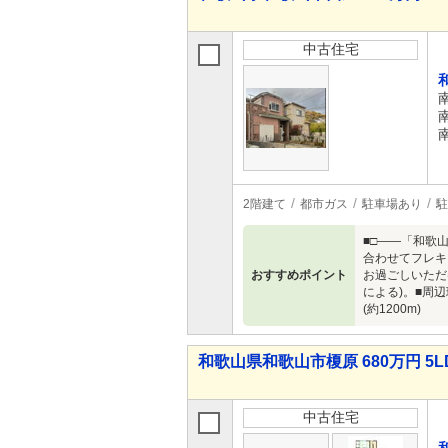
中古住宅
2階建て
都市ガス
駐車場あり
駐
■□――「和歌
合わせてフレキ
おすすめポイント
お過ごしいただ
による)。■周辺
(約1200m)
和歌山県和歌山市榎原 680万円 5L
中古住宅