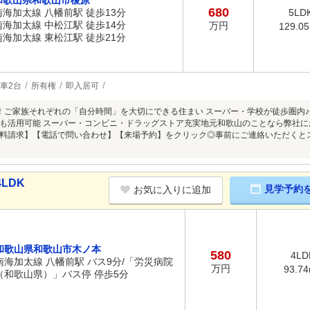
和歌山県和歌山市榎原
680
南海加太線 八幡前駅 徒歩13分
5LD
南海加太線 中松江駅 徒歩14分
万円
129.0
南海加太線 東松江駅 徒歩21分
車2台
所有権
即入居可
K！ご家族それぞれの「自分時間」を大切にできる住まい スーパー・学校が徒歩圏内
も活用可能 スーパー・コンビニ・ドラッグストア充実地元和歌山のことなら弊社
料請求】【電話で問い合わせ】【来場予約】をクリック◎事前にご連絡いただくと
LDK
見学予約
お気に入りに追加
和歌山県和歌山市木ノ本
580
4LD
南海加太線 八幡前駅 バス9分/「労災病院
万円
93.7
（和歌山県）」バス停 停歩5分