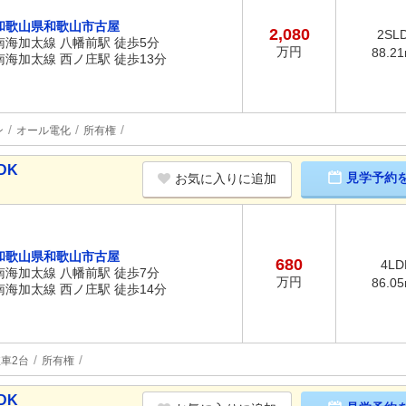
和歌山県和歌山市古屋
2,080
2SL
南海加太線 八幡前駅 徒歩5分
万円
88.2
南海加太線 西ノ庄駅 徒歩13分
ン
オール電化
所有権
DK
見学予約
お気に入りに追加
和歌山県和歌山市古屋
680
4LD
南海加太線 八幡前駅 徒歩7分
万円
86.0
南海加太線 西ノ庄駅 徒歩14分
車2台
所有権
DK