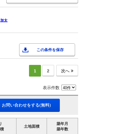
加太
この条件を保存
1
2
次へ
表示件数
・お問い合わせをする(無料)
り
築年月
土地面積
積
築年数