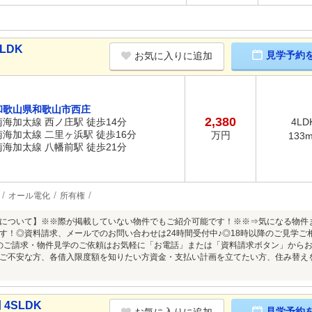
LDK
見学予約
お気に入りに追加
和歌山県和歌山市西庄
2,380
南海加太線 西ノ庄駅 徒歩14分
4LD
南海加太線 二里ヶ浜駅 徒歩16分
万円
133
南海加太線 八幡前駅 徒歩21分
オール電化
所有権
について】※※際が掲載していない物件でもご紹介可能です！※※⇒気になる物件
す！◎資料請求、メールでのお問い合わせは24時間受付中♪◎18時以降のご見学
のご請求・物件見学のご依頼はお気軽に「お電話」または「資料請求ボタン」から
ご不安な方、各借入限度額を知りたい方資金・支払い計画を立てたい方、住み替え
4SLDK
見学予約