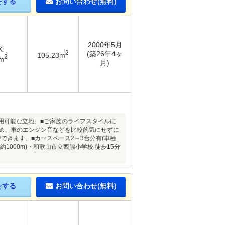
をする
お問い合わせ(無料)
2000年5月
K
2
(築26年4ヶ
105.23m
2
m
月)
利用可能な立地。■ご家族のライフスタイルに
ため、車のエンジン音などを比較的気にせずに
きます。■カースペース2～3台分有(車種
約1000m)・和歌山市立西脇小学校 徒歩15分
をする
お問い合わせ(無料)