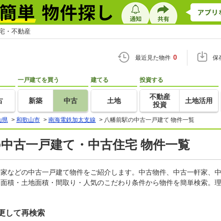
住宅・不動産
0
最近見た物件
保
一戸建てを買う
建てる
投資する
不動産
古
新築
中古
土地
土地活用
投資
山県
>
和歌山市
>
南海電鉄加太支線
>
八幡前駅の中古一戸建て 物件一覧
の中古一戸建て・中古住宅 物件一覧
一軒家などの中古一戸建て物件をご紹介します。中古物件、中古一軒家、
物面積・土地面積・間取り・人気のこだわり条件から物件を簡単検索。理
更して再検索