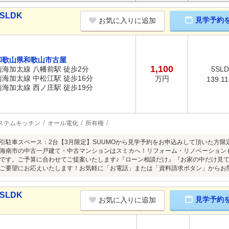
SLDK
見学予約
お気に入りに追加
和歌山県和歌山市古屋
1,100
南海加太線 八幡前駅 徒歩2分
5SL
南海加太線 中松江駅 徒歩16分
万円
139.1
南海加太線 西ノ庄駅 徒歩19分
ステムキッチン
オール電化
所有権
引駐車スペース：2台【3月限定】SUUMOから見学予約をお申込みして頂いた方限定
海南市の中古一戸建て・中古マンションはスミカへ！リフォーム・リノベーション
です。ご予算に合わせてご提案いたします♪『ローン相談だけ』『お家の中だけ見
ご要望にお応えいたします！お気軽に「お電話」または「資料請求ボタン」からお
SLDK
見学予約
お気に入りに追加