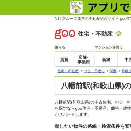
NTTグループ運営の不動産総合サイト goo
借りる
マンションを買う
店舗･
賃貸
新築
中
事業用
住宅・不動産
>
中古一戸建て
>
関西
>
和歌
八幡前駅(和歌山県)
八幡前駅(和歌山県)の中古住宅、中古
を探すならgoo住宅・不動産。価格・建
がサポートします。
探したい物件の路線・検索条件を変