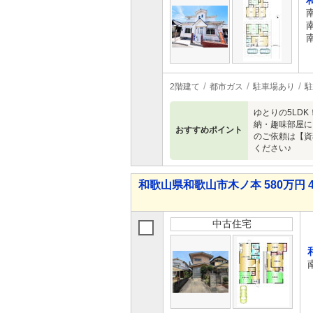
2階建て
都市ガス
駐車場あり
駐
ゆとりの5LD
納・趣味部屋に
おすすめポイント
のご依頼は【資
ください♪
和歌山県和歌山市木ノ本 580万円 4
中古住宅