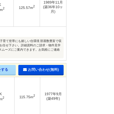
1989年11月
K
2
(築36年10ヶ
125.57m
2
5m
月)
♪子育て世帯にも嬉しい住環境 部屋数豊富で収
にお任せ下さい。詳細資料のご請求・物件見学
スムーズにご案内できます。お気軽にご連絡
をする
お問い合わせ(無料)
K
1977年9月
2
115.75m
2
(築49年)
4m