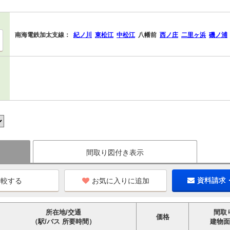
南海電鉄加太支線：
紀ノ川
東松江
中松江
八幡前
西ノ庄
二里ヶ浜
磯ノ浦
間取り図付き表示
お気に入りに追加
資料請求
所在地/交通
間取
価格
（駅/バス 所要時間）
建物面