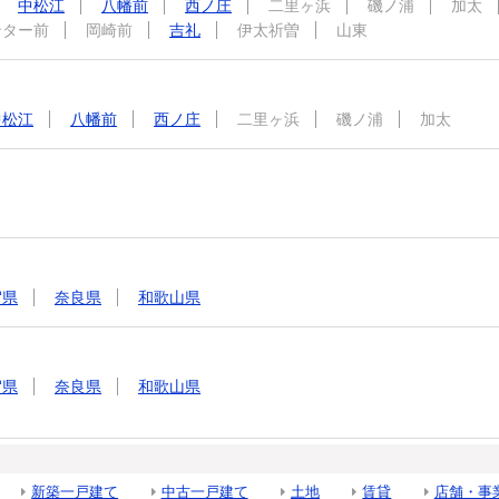
中松江
八幡前
西ノ庄
二里ヶ浜
磯ノ浦
加太
ンター前
岡崎前
吉礼
伊太祈曽
山東
中松江
八幡前
西ノ庄
二里ヶ浜
磯ノ浦
加太
賀県
奈良県
和歌山県
賀県
奈良県
和歌山県
新築一戸建て
中古一戸建て
土地
賃貸
店舗・事