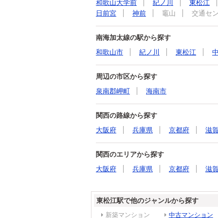
和歌山大学前
紀ノ川
東松江
日前宮
神前
竈山
交通セ
南海加太線の駅から探す
和歌山市
紀ノ川
東松江
周辺の市区から探す
泉南郡岬町
海南市
関西の路線から探す
大阪府
兵庫県
京都府
滋
関西のエリアから探す
大阪府
兵庫県
京都府
滋
東松江駅で他のジャンルから探す
新築マンション
中古マンション