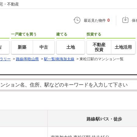
住宅・不動産
0
最近見た物件
保
一戸建てを買う
建てる
投資する
不動産
古
新築
中古
土地
土地活用
投資
ラリー
>
路線/和歌山県
>
駅一覧/南海加太線
>
東松江駅のマンション一覧
路線⁄駅⁄バス・徒歩