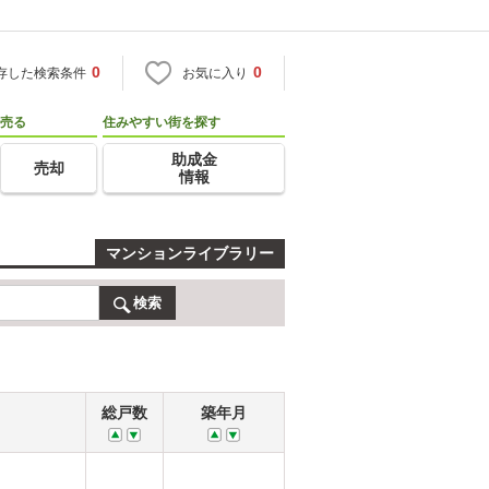
0
0
存した検索条件
お気に入り
売る
住みやすい街を探す
助成金
売却
情報
マンションライブラリー
検索
総戸数
築年月