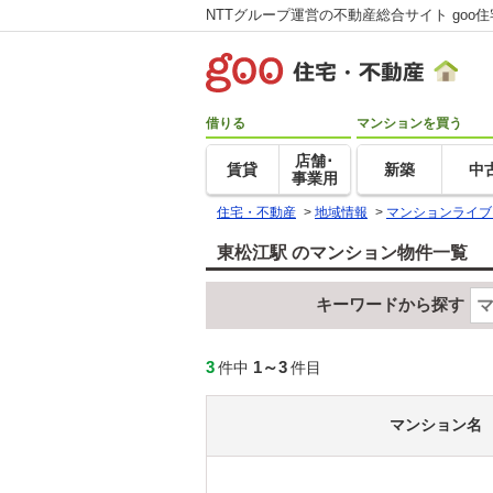
NTTグループ運営の不動産総合サイト goo
借りる
マンションを買う
店舗･
賃貸
新築
中
事業用
住宅・不動産
>
地域情報
>
マンションライブ
東松江駅 のマンション物件一覧
キーワードから探す
3
1～3
件中
件目
マンション名