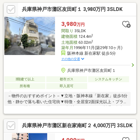
兵庫県神戸市灘区友田町１ 3,980万円 3SLDK
3,980
万円
間取り
3SLDK
2
建物面積
124.4m
2
土地面積
63.02m
築年月
1996年11月(築29年10ヶ月)
阪神本線 新在家駅 徒歩5分
その他の交通
兵庫県神戸市灘区友田町１
3階建て以上
都市ガス
システムキッチン
所有権
即入居可
－物件のおすすめポイント－▼立地・阪神本線「新在家」徒歩5分
他・静かで落ち着いた住宅街▼特徴・全居室2面採光以上・プライ
バシーに配慮された2階リビング設計・キッチンはお料理に集中し
やすい壁付けタイプ・2階に水回りを集約、家事動線に配慮された
間取り・多用途に活用可能なクローゼット付きの納戸有・2階
兵庫県神戸市灘区新在家南町２ 4,000万円 3SLDK
LDK・3階洋室の南面にバルコニー有、眺望良好(天候による)・TV
モニタ付インターホン有・シャッター付き車庫1台有(車種によ
る)・即引渡し可能(残金精算後)■ ご希望の住まい探しをお手伝い