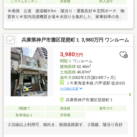
システムキッチン
所有権
即入居可
☆南側 公道 接道幅9.9ｍ 陽当り・通風良好☆玄関ポーチ 物
置有り☆室内洗濯機置き場☆水回りを集約した、家事効率の良い
間取り☆2階 和・洋室 収納有り☆移動も楽な平坦地☆JR【六
甲道】 徒歩10分☆徒歩5分 【楠丘町５丁目】バス停☆南向
き 陽当り・通風良好☆リフォームやリノベーションを楽しめま
兵庫県神戸市灘区琵琶町１ 3,980万円 ワンルーム
す◇阪急オアシス六甲店 徒歩9分◇セブンイレブン 徒歩5分◇
神戸市立高羽小学校 徒歩9分◇神戸市立鷹匠中学校 徒歩5分▼
諸費用のローンも可能▼～住宅ローン無料相談会～ ネット銀
3,980
万円
行・地銀等、あらゆる銀行に精通した ローンアドバイザーが担
間取り
ワンルーム
当させていただきます。
2
建物面積
62.46m
2
土地面積
46.87m
築年月
2002年2月(築24年7ヶ月)
ＪＲ東海道本線 六甲道駅 徒歩6分
その他の交通
兵庫県神戸市灘区琵琶町１
2階建て
南道路
都市ガス
駐車場あり
所有権
２沿線以上利用可、南向き、南側道路面す、２階建、陽当り良好