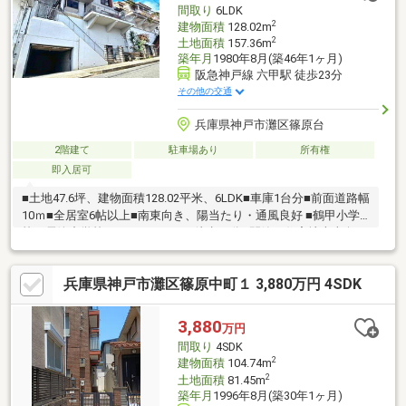
間取り
6LDK
2
建物面積
128.02m
2
土地面積
157.36m
築年月
1980年8月(築46年1ヶ月)
阪急神戸線 六甲駅 徒歩23分
その他の交通
兵庫県神戸市灘区篠原台
2階建て
駐車場あり
所有権
即入居可
■土地47.6坪、建物面積128.02平米、6LDK■車庫1台分■前面道路幅
10ｍ■全居室6帖以上■南東向き、陽当たり・通風良好 ■鶴甲小学
校・長峰中学校エリア■スーパー徒歩14分■閑静な住宅地南東向き
の物件のご紹介です。物件の向きも確認しておきましょう。建物
面積128.02㎡以上あるので広々と使えます。観葉植物などを置い
兵庫県神戸市灘区篠原中町１ 3,880万円 4SDK
てワンポイントになる出窓付き物件です。開放感のある吹抜けが
とても好評です。雰囲気溢れる6LDKの物件はこちらです。設備も
充実で、快適な生活を送る事のできる、中古の戸建て物件。1180
3,880
万円
万円の物件で購入価格を押さえ、その分を新生活に使いましょ
間取り
4SDK
う。
2
建物面積
104.74m
2
土地面積
81.45m
築年月
1996年8月(築30年1ヶ月)