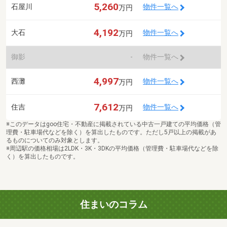
5,260
石屋川
物件一覧へ
万円
4,192
大石
物件一覧へ
万円
御影
-
物件一覧へ
4,997
西灘
物件一覧へ
万円
7,612
住吉
物件一覧へ
万円
※このデータはgoo住宅・不動産に掲載されている中古一戸建ての平均価格（管
理費・駐車場代などを除く）を算出したものです。ただし5戸以上の掲載があ
るものについてのみ対象とします。
※周辺駅の価格相場は2LDK・3K・3DKの平均価格（管理費・駐車場代などを除
く）を算出したものです。
住まいのコラム