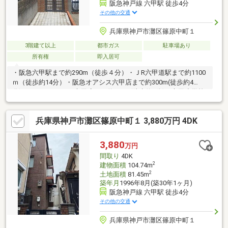
阪急神戸線 六甲駅 徒歩4分
その他の交通
兵庫県神戸市灘区篠原中町１
3階建て以上
都市ガス
駐車場あり
所有権
即入居可
・阪急六甲駅まで約290m（徒歩４分）・ＪR六甲道駅まで約1100
ｍ（徒歩約14分）・阪急オアシス六甲店まで約300m(徒歩約4
分)・イカリスーパー六甲店まで約350m(徒歩約5分)・六甲小学校
まで約290m(徒歩約4分)・ウォークインクローゼット3か所・玄関
に大型シューズBOX・3階にロフト2か所
兵庫県神戸市灘区篠原中町１ 3,880万円 4DK
3,880
万円
間取り
4DK
2
建物面積
104.74m
2
土地面積
81.45m
築年月
1996年8月(築30年1ヶ月)
阪急神戸線 六甲駅 徒歩4分
その他の交通
兵庫県神戸市灘区篠原中町１