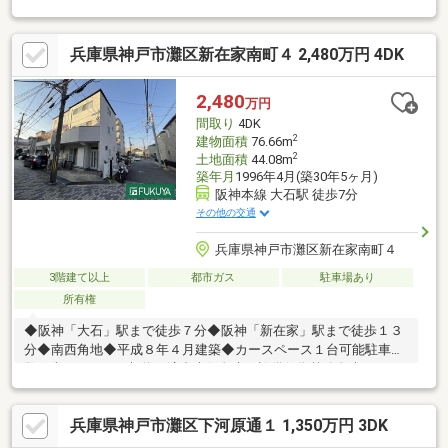
兵庫県神戸市灘区新在家南町４ 2,480万円 4DK
2,480
万円
間取り
4DK
2
建物面積
76.66m
2
土地面積
44.08m
築年月
1996年4月(築30年5ヶ月)
阪神本線 大石駅 徒歩7分
その他の交通
兵庫県神戸市灘区新在家南町４
3階建て以上
都市ガス
駐車場あり
所有権
◆阪神「大石」駅まで徒歩７分◆阪神「新在家」駅まで徒歩１３
分◆南西角地◆平成８年４月建築◆カースペース１台可能駐車台
数は車種による。契約不適合責任免責。設備修復義務免責。
兵庫県神戸市灘区下河原通１ 1,350万円 3DK