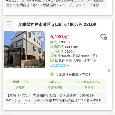
■空室につき即入居可能です■ご内覧はお気軽にリクラス不動産販
売までお問合せ下さい＜近隣施設＞●コープこうべ コープ篠原
徒歩3分●ikari 六甲店 徒歩8分●ファミリーマート 灘篠原本町
店 徒歩4分●神戸海星病院 徒歩6分●神戸篠原郵便局 徒歩6分■
神戸市立美野丘小学校 徒歩14分■神戸市立長峰中学校 徒歩13
兵庫県神戸市灘区寺口町 6,180万円 3SLDK
分
6,180
万円
間取り
3SLDK
2
建物面積
144.42m
2
土地面積
95.67m
築年月
2000年3月(築26年6ヶ月)
阪急神戸線 六甲駅 徒歩11分
その他の交通
兵庫県神戸市灘区寺口町
3階建て以上
都市ガス
システムキッチン
床暖房
浴室乾燥機
所有権
【東急リバブル 専属物件】担当：岩岡連絡先：080-4323-
9418(ショートメール可)～平成12年3月築の延床144㎡超＆4SLDK
の鉄骨構造大型住宅～【2路線2駅利用可能】阪急神戸線「六甲」
駅 徒歩約11分東海道本線「六甲道」駅 徒歩約16分■土地面積：
95.67㎡（公簿） 建物面積：144.42㎡（公簿） 1階：44.64㎡