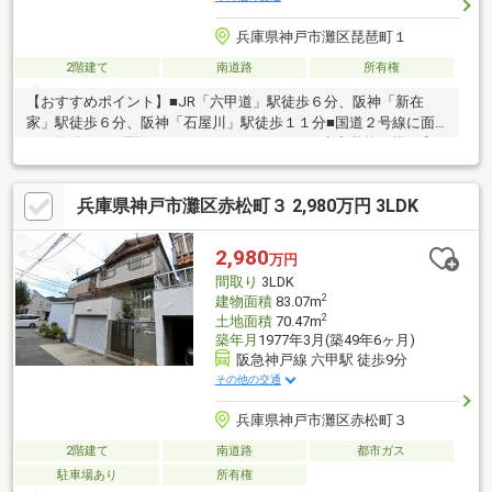
兵庫県神戸市灘区琵琶町１
2階建て
南道路
所有権
【おすすめポイント】■JR「六甲道」駅徒歩６分、阪神「新在
家」駅徒歩６分、阪神「石屋川」駅徒歩１１分■国道２号線に面
した物件です■周辺にはコンビニ、スーパー、小中学校が揃う立
地です【周辺環境】・関西スーパー琵琶店 約３５４ｍ・ウェル
ブ六甲道２番館 約４９６ｍ・パル・ヤマト六甲店 約１８８
兵庫県神戸市灘区赤松町３ 2,980万円 3LDK
ｍ・ローソン灘鳥帽子一丁目店 約１３７ｍ・神戸市立灘小学
校 約７３４ｍ・神戸市立鳥帽子中学校 約１８１ｍ・灘郵便
局 約４９０ｍ
2,980
万円
間取り
3LDK
2
建物面積
83.07m
2
土地面積
70.47m
築年月
1977年3月(築49年6ヶ月)
阪急神戸線 六甲駅 徒歩9分
その他の交通
兵庫県神戸市灘区赤松町３
2階建て
南道路
都市ガス
駐車場あり
所有権