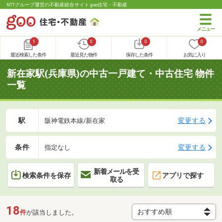
NTTグループ運営の不動産総合サイト goo住宅・不動産
1
0
0
0
最近検索した条件
最近見た物件
保存した条件
お気に入り
新在家駅(兵庫県)の中古一戸建て・中古住宅 物件
一覧
駅
変更する
阪神電鉄本線/新在家
条件
変更する
指定なし
新着メールを受
検索条件を保存
アプリで探す
取る
18
件
が該当しました。