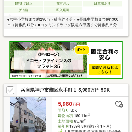
3階建て以上
都市ガス
駐車場あり
所有権
即入居可
●六甲小学校まで約290ｍ（徒歩約４分）●長峰中学校まで約1300
ｍ（徒歩約17分）■コクミンドラッグ阪急六甲店まで徒歩約５分■
ローソンHA阪急六甲店まで徒歩約４分■神前ふれあい公園まで徒
歩約５分
兵庫県神戸市灘区永手町１ 5,980万円 5DK
5,980
万円
間取り
5DK
2
建物面積
180.11m
2
土地面積
85.7m
築年月
1989年8月(築37年1ヶ月)
ＪＲ東海道本線 六甲道駅 徒歩5分