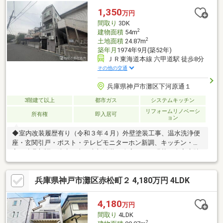
1,350
万円
間取り
3DK
2
建物面積
54m
2
土地面積
24.87m
築年月
1974年9月(築52年)
ＪＲ東海道本線 六甲道駅 徒歩8分
その他の交通
兵庫県神戸市灘区下河原通１
3階建て以上
都市ガス
システムキッチン
リフォームリノベーシ
所有権
即入居可
ョン
◆室内改装履歴有り（令和３年４月）外壁塗装工事、温水洗浄便
座・玄関引戸・ポスト・テレビモニターホン新調、キッチン・浴
室・建具新調、防水工事、木部塗装、全室クロス張替、全室床貼
替◆全居室に窓があるので日当り通風良好です！※建ぺい率、容
積率共にオーバーしています。※写真中の家具等の調度品は対象
兵庫県神戸市灘区赤松町２ 4,180万円 4LDK
に含まれません。
4,180
万円
間取り
4LDK
2