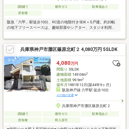
2階建て
都市ガス
駐車場あり
所有権
阪急「六甲」駅徒歩10分、RC造の地階付き5DK＋S戸建。約20帖
の地下フリースペースは、趣味部屋やシアター、スタジオ利用に
もぴったり。2面バルコニーで南東向きは陽当り・眺望良好。前面
道路は幅員約8.1ｍとゆとりがあり、車の出し入れもスムーズ。ハ
イルーフ対応のインナーガレージも魅力。スーパー・病院・学校
兵庫県神戸市灘区篠原北町２ 4,080万円 5SLDK
も徒歩圏で住環境良好です。
4,080
万円
間取り
5SLDK
2
建物面積
149.04m
2
土地面積
99.9m
築年月
1981年12月(築44年9ヶ月)
阪急神戸線 六甲駅 徒歩10分
その他の交通
兵庫県神戸市灘区篠原北町２
2階建て
都市ガス
駐車場あり
所有権
即入居可