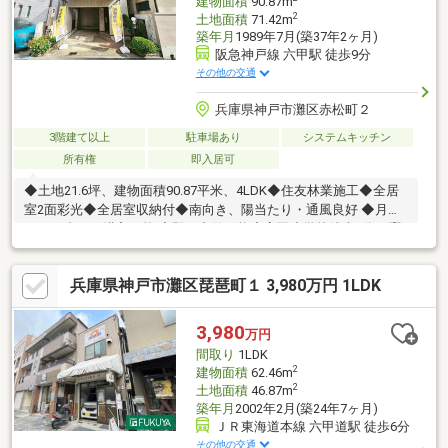
建物面積
90.87m
2
土地面積
71.42m
築年月
1989年7月(築37年2ヶ月)
阪急神戸線 六甲駅 徒歩9分
その他の交通
兵庫県神戸市灘区赤松町２
3階建て以上
駐車場あり
システムキッチン
所有権
即入居可
◆土地21.6坪、建物面積90.87平米、4LDK◆住友林業施工◆全居
室2面彩光◆全居室収納付◆南向き、陽当たり・通風良好 ◆月々
11万円台から購入可能 ◆即日内覧可能◆高羽小学校徒歩7分、鷹
匠中学校徒歩16分 ◆スーパー徒歩6分、コンビニ徒歩4分、お買い
物施設多数有り ◆生活施設が近隣にあり大変便利な立地中古の戸
兵庫県神戸市灘区琵琶町１ 3,980万円 1LDK
建て物件は幅広い年齢層の方からニーズがあります。和室は日本
らしい落ち着いた雰囲気を感じることができます。南向きの物件
です。平面駐車場がある物件です。4180万円と、魅力的な価格の
3,980
万円
物件で新生活を始めませんか。90.87㎡の建物面積がある物件で
間取り
1LDK
す。
2
建物面積
62.46m
2
土地面積
46.87m
築年月
2002年2月(築24年7ヶ月)
ＪＲ東海道本線 六甲道駅 徒歩6分
その他の交通