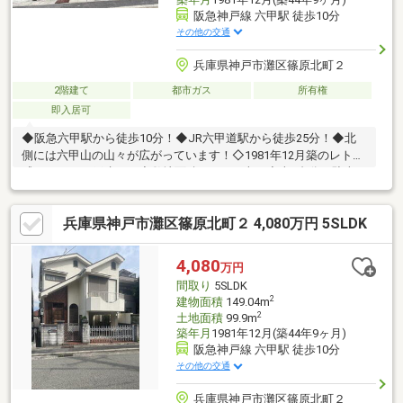
阪急神戸線 六甲駅 徒歩10分
その他の交通
兵庫県神戸市灘区篠原北町２
2階建て
都市ガス
所有権
即入居可
◆阪急六甲駅から徒歩10分！◆JR六甲道駅から徒歩25分！◆北
側には六甲山の山々が広がっています！◇1981年12月築のレトロ
感あふれる一戸建て！◇敷地面積は99.9平米！◇車1台分の駐車ス
ペースあり！（車種による）◇延床面積149.04平米の5SLDK！◇
全居室6帖以上のゆとりある広さが魅力です！◇キッチン・洗面
兵庫県神戸市灘区篠原北町２ 4,080万円 5SLDK
室・浴室・トイレに換気窓付き！◇タイルを多く使った内装でレ
トロな雰囲気が残っています！◇地下1階部分には納戸がありま
す！◇リフォームプランご提案いたします！◇現況は空家！◇お
4,080
万円
気軽にお問い合わせください！
間取り
5SLDK
2
建物面積
149.04m
2
土地面積
99.9m
築年月
1981年12月(築44年9ヶ月)
阪急神戸線 六甲駅 徒歩10分
その他の交通
兵庫県神戸市灘区篠原北町２