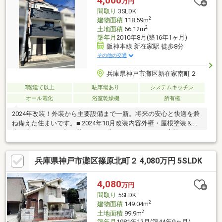
4,000
万円
します ━━━━━・・・物件の詳細・ご相談はお気軽にお問い合
間取り
3SLDK
わせください。
2
建物面積
118.59m
2
土地面積
66.12m
築年月
2010年8月(築16年1ヶ月)
阪神本線 新在家駅 徒歩8分
その他の交通
兵庫県神戸市灘区新在家南町２
3階建て以上
駐車場あり
システムキッチン
オール電化
浴室乾燥機
所有権
2024年改装！外装から主要設備まで一新。将来の安心と快適を兼
ね備えた住まいです。■ 2024年10月改装内容外壁・屋根塗装＆防
水工事シーリング打ち替えなど細部までメンテナンス実施■ 2024
年7月改装内容食洗機・IH・レンジフード・エコキュートなど主要
設備を刷新■ビルトインガレージ1台分。家族がゆったり過ごせる
兵庫県神戸市灘区篠原北町２ 4,080万円 5SLDK
広々LDK。■西郷小学校徒歩約8分、公園徒歩約1分。子育て世帯に
もおすすめ。■2沿線利用可でスーパーが徒歩約3分に揃う便利な
立地。
4,080
万円
間取り
5SLDK
2
建物面積
149.04m
2
土地面積
99.9m
築年月
1981年12月(築44年9ヶ月)