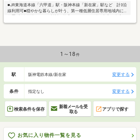
■JR東海道本線「六甲道」駅・阪神本線「新在家」駅など 計3沿
線利用可■穏やかな暮らしが叶う、第一種低層住居専用地域内に
位置■新築用地としても検討可能◎■シャッター付き車庫は倉庫や
物置としても活用できます■3面採光が採用された、南道路に面し
たLDK■家族とのコミュニケーションが取りやすい対面式キッチン
■トイレは各階に設置されており、移動が少なく済みます■徒歩5
分圏内に、買い物施設が揃った立地■周辺環境・神戸市立高羽小
学校まで徒歩12分・神戸市立鷹匠中学校まで徒歩19分・ファミリ
ーマート灘篠原本町店まで徒歩5分・いかり六甲店まで徒歩5分・
1～18
件
阪急オアシス六甲店まで徒歩8分
駅
変更する
阪神電鉄本線/新在家
条件
変更する
指定なし
新着メールを受
検索条件を保存
アプリで探す
取る
お気に入り物件一覧を見る