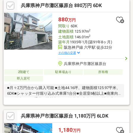
兵庫県神戸市灘区篠原台 880万円 6DK
2階：51.96㎡ 3階：47.82㎡■建物建築年月：平成12年3月築■洗面
室とバルコニーが同階の為、洗う・干すがワンフロアで完結■1・
2・ 3各階にトイレを備えた設計■車庫スペース１台有（サイズ制
880
万円
限有）
間取り
6DK
2
建物面積
125.97m
2
土地面積
146.01m
築年月
1935年1月(築91年8ヶ月)
阪急神戸線 六甲駅 徒歩22分
その他の交通
兵庫県神戸市灘区篠原台
2階建て
駐車場あり
所有権
即入居可
■月々2万円台から購入可能 ■土地44.16坪、建物面積125.97平米、
6DK■シャッター付堀り込み式車庫1台分■全居室6帖以上■南東向
き、陽当たり・通風・眺望良好 ■二面彩光■高台のため開放感のあ
る立地■鶴甲小学校・長峰中学校エリア■スーパー徒歩16分■閑静
な住宅街■自分好みにリフォームがおすすめ♪2面採光の位置にあ
兵庫県神戸市灘区篠原台 1,180万円 6LDK
るので、日当たりが良いです。東南向きで日の光を取り入れるこ
とができる、明るい物件です。価格が880万円の物件です。こち
らの物件は南東向きの物件です。向きをこだわる方に適していま
1,180
万円
す。建物面積125.97㎡の物件で広々してます。※建築年月不詳