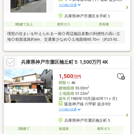
その他の交通
兵庫県神戸市灘区永手町１
3階建て以上
都市ガス
所有権
理想の住まいを叶えられる一画◇周辺施設多数の利便性の高い立
地◇前面道路約6m、交通量少なめ◇土地面積85.70㎡（約25.92
坪）の使いやすい広さ◇周辺は落ち着いた住環境現地のご案内も
対応いたします！お気軽に【0120-985-577】までお問い合わせく
ださい♪
兵庫県神戸市灘区楠丘町５ 1,500万円 4K
1,500
万円
間取り
4K
2
建物面積
55.02m
2
土地面積
51.22m
築年月
1983年10月(築42年11ヶ月)
阪急神戸線 六甲駅 徒歩9分
その他の交通
兵庫県神戸市灘区楠丘町５
2階建て
南道路
都市ガス