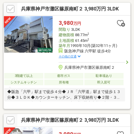
兵庫県神戸市灘区篠原南町２ 3,980万円 3LDK
3,980
万円
間取り
3LDK
2
建物面積
88.77m
2
土地面積
61.45m
築年月
1993年10月(築32年11ヶ月)
阪急神戸線 六甲駅 徒歩4分
その他の交通
兵庫県神戸市灘区篠原南町２
3階建て以上
都市ガス
駐車場あり
システムキッチン
所有権
即入居可
◆阪急「六甲」駅まで徒歩４分◆ＪＲ「六甲道」駅まで徒歩１３
分◆３ＬＤＫ◆カウンターキッチン、床下収納有り◆２階・３階
にバルコニー有り◆カースペース１台可能※駐車台数は車種によ
る（全長約４．３ｍ×全幅約２．３ｍ）。※契約不適合責任免責。
設備修復義務免責。
兵庫県神戸市灘区篠原南町２ 3,980万円 3LDK