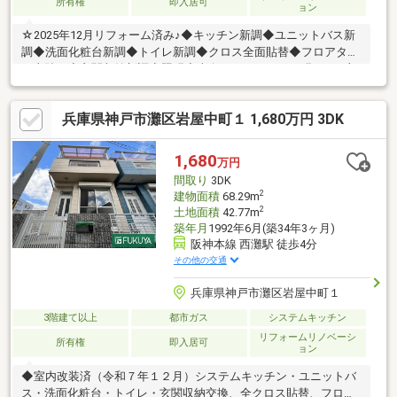
所有権
即入居可
ョン
☆2025年12月リフォーム済み♪◆キッチン新調◆ユニットバス新
調◆洗面化粧台新調◆トイレ新調◆クロス全面貼替◆フロアタイ
ル上貼り◆玄関収納新調◆照明◆南向きバルコニーで明るいお部
屋♪※接道 南道路：二項道路（私道）◆阪神本線西灘駅まで徒歩
4分◆JR東海道本線摩耶駅まで徒歩9分◇◆神戸不動産リアルティ
兵庫県神戸市灘区岩屋中町１ 1,680万円 3DK
◆◇私たちは神戸・西宮・明石エリア密着の不動産売買専門会社
です。ラジオ・TV CM「サンテレビボックス席」にてテレビCM、
「kissFM kobe」にてラジオCMを放送中！物件の売却相談も承り
1,680
万円
ます！圧倒的な広告量でより早く高く売ります！
間取り
3DK
2
建物面積
68.29m
2
土地面積
42.77m
築年月
1992年6月(築34年3ヶ月)
阪神本線 西灘駅 徒歩4分
その他の交通
兵庫県神戸市灘区岩屋中町１
3階建て以上
都市ガス
システムキッチン
リフォームリノベーシ
所有権
即入居可
ョン
◆室内改装済（令和７年１２月）システムキッチン・ユニットバ
ス・洗面化粧台・トイレ・玄関収納交換、全クロス貼替、フロア