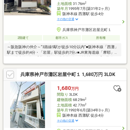
2
土地面積
31.76m
築年月
1995年7月(築31年2ヶ月)
阪神本線 西灘駅 徒歩4分
その他の交通
兵庫県神戸市灘区岩屋北町１
2階建て
都市ガス
所有権
～阪急阪神の仲介～”3路線5駅が徒歩10分以内”■阪神本線「西灘」
駅まで徒歩約4分・「岩屋」駅徒歩約7分♪■JR東海道線「摩耶」駅
まで徒歩約6分・「灘」駅まで徒歩約9分♪■阪急神戸線「王子公
園」駅徒歩約10分♪物件の詳細は担当「てしま」までお問い合わ
せください！TEL 0120－8984－43
兵庫県神戸市灘区岩屋中町１ 1,680万円 3LDK
1,680
万円
間取り
3LDK
2
建物面積
68.29m
2
土地面積
42.77m
築年月
1992年6月(築34年3ヶ月)
阪神本線 西灘駅 徒歩4分
その他の交通