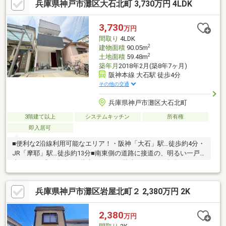
兵庫県神戸市灘区大石北町 3,730万円 4LDK
ン・和室→ＬＤＫ変更、外壁塗装
3,730
万円
間取り
4LDK
2
建物面積
90.05m
2
土地面積
59.48m
築年月
2018年2月(築8年7ヶ月)
阪神本線 大石駅 徒歩4分
その他の交通
兵庫県神戸市灘区大石北町
3階建て以上
システムキッチン
所有権
即入居可
■便利な2沿線利用可能なエリア！・阪神「大石」駅…徒歩約4分・
JR「摩耶」駅…徒歩約13分■南東側の道路に接道の、明るい一戸
建て！■平成30年築、3階建てです。■駐車スペース1台分あり！
（車種制限あり）■外からの視線が気になりにくい2階リビング。
■作業同線良好なL字キッチン。■子供部屋もしっかり確保できる
兵庫県神戸市灘区岩屋北町２ 2,380万円 2K
4LDK。■3部屋ある洋室は全て6帖以上でゆったり過ごせます！■
明るい南東向きバルコニー♪＜その他周辺環境＞・市立西郷小学
校…徒歩5分・市立烏帽子中学校…徒歩13分・おおいしこども園…
2,380
万円
徒歩2分・関西スーパー…徒歩13分・ローソン…徒歩4分