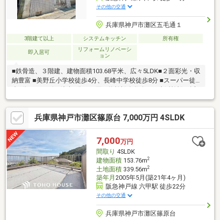
その他の交通
兵庫県神戸市灘区五毛通１
3階建て以上
システムキッチン
所有権
リフォームリノベーシ
即入居可
ョン
■鉄骨造、３階建、建物面積103.68平米、広々5LDK■２面彩光・収
納豊富 ■美野丘小学校徒歩4分、長峰中学校徒歩8分 ■スーパー徒
歩8分、コンビニ徒歩3分、お買い物施設多数有り ■生活施設が近
隣にあり大変便利な立地■閑静な住宅街中古の戸建て物件のご紹
介です。すぐに入居できるので、お待ちいただくことはありませ
兵庫県神戸市灘区篠原台 7,000万円 4SLDK
ん。物件の向きは南向きです。建物面積103.68平米で広々してい
る物件です。12帖以上あるLDKで、家事をしながらも家族との時
間を楽しめます。こちらの物件はいかがでしょうか。価格は980
7,000
万円
万円です。3面採光なので風の通り道があり空気が気持ちいいで
間取り
4SLDK
す。
2
建物面積
153.76m
2
土地面積
339.56m
築年月
2005年5月(築21年4ヶ月)
阪急神戸線 六甲駅 徒歩22分
その他の交通
兵庫県神戸市灘区篠原台