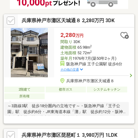
兵庫県神戸市灘区天城通８ 2,280万円 3DK
2,280
万円
間取り
3DK
2
建物面積
65.98m
2
土地面積
52.72m
築年月
1976年7月(築50年2ヶ月)
阪急神戸線 王子公園駅 徒歩6分
その他の交通
兵庫県神戸市灘区天城通８
2階建て
都市ガス
システムキッチン
所有権
～3路線3駅 徒歩18分圏内の立地です～・阪急神戸線「王子公
園」駅 徒歩約6分・JR東海道本線「灘」駅 徒歩約12分・阪神
本線「岩屋」駅 徒歩約18分■土地面積：52.72㎡（約15.94坪）■
建物面積 1階：29.42㎡ 2階：29.81㎡ 地下1階（掘り込み車
庫）：6.75㎡■昭和51年7月築 3DKの間取りとなっております。■
兵庫県神戸市灘区琵琶町１ 3,980万円 1LDK
各居室6帖以上あり、ゆとりを持った広さがございます。■車1台