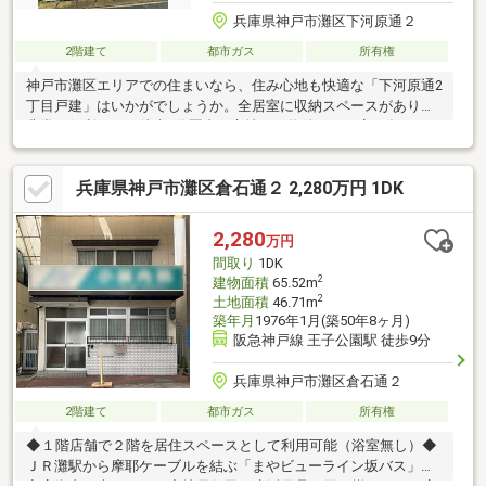
兵庫県神戸市灘区下河原通２
2階建て
都市ガス
所有権
神戸市灘区エリアでの住まいなら、住み心地も快適な「下河原通2
丁目戸建」はいかがでしょうか。全居室に収納スペースがあり、
非常に便利です。徒歩9分圏内に立地する物件です。寒い冬にあり
がたい給湯設備がついています。2LDKの間取りで、二人暮らしに
もオススメです。実用的な物置があるので荷物で室内が溢れかえ
兵庫県神戸市灘区倉石通２ 2,280万円 1DK
るような心配も要りません。47.52平米程の建物面積でスペースも
十分。
2,280
万円
間取り
1DK
2
建物面積
65.52m
2
土地面積
46.71m
築年月
1976年1月(築50年8ヶ月)
阪急神戸線 王子公園駅 徒歩9分
兵庫県神戸市灘区倉石通２
2階建て
都市ガス
所有権
◆１階店舗で２階を居住スペースとして利用可能（浴室無し）◆
ＪＲ灘駅から摩耶ケーブルを結ぶ「まやビューライン坂バス」が