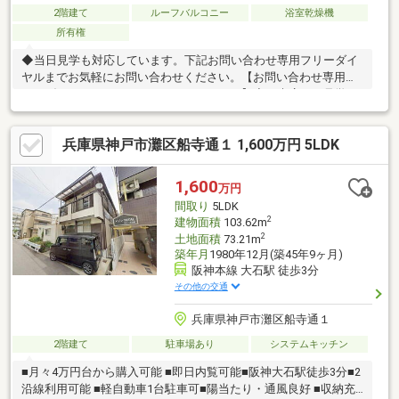
2階建て
ルーフバルコニー
浴室乾燥機
所有権
◆当日見学も対応しています。下記お問い合わせ専用フリーダイ
ヤルまでお気軽にお問い合わせください。【お問い合わせ専用フ
リーダイヤル：０１２０－８３８－２７７】◆ご来店、ご見学の
際は、ご自宅まで車での送迎も行っております。【東宝ハウス江
坂の家さがし】（1）お客様一人ひとりに専属FPを一生涯無料で
兵庫県神戸市灘区船寺通１ 1,600万円 5LDK
サポートする支援制度（2）未来カレンダーによる無理のない返済
シミュレーション（詳しくはお問合せください）（3）当社提携銀
行のご紹介／最低水準の金利+手厚い団信保険付き住宅ローン
1,600
万円
（4）物件ごとの災害レポート配布（5）火災保険、引越費用の割
間取り
5LDK
引サポート（団体割引等）
2
建物面積
103.62m
2
土地面積
73.21m
築年月
1980年12月(築45年9ヶ月)
阪神本線 大石駅 徒歩3分
その他の交通
兵庫県神戸市灘区船寺通１
2階建て
駐車場あり
システムキッチン
■月々4万円台から購入可能 ■即日内覧可能■阪神大石駅徒歩3分■2
沿線利用可能 ■軽自動車1台駐車可■陽当たり・通風良好 ■収納充