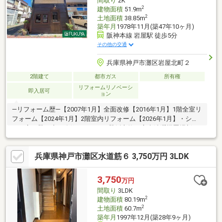
間取り
2K
2
建物面積
51.9m
2
土地面積
38.85m
築年月
1978年11月(築47年10ヶ月)
阪神本線 岩屋駅 徒歩5分
その他の交通
兵庫県神戸市灘区岩屋北町２
2階建て
都市ガス
所有権
リフォームリノベーシ
即入居可
ョン
―リフォーム歴―【2007年1月】全面改修【2016年1月】1階全室リ
フォーム【2024年1月】2階室内リフォーム【2026年1月】・シャ
ワー室の壁・床を改修・キッチン壁紙交換・室内洗濯機置場新
設・トイレ前の壁クロス張替―おすすめポイント―☆西国道路沿
いの路面に面した建物♪☆全室エアコン付き！☆トイレに手洗い
兵庫県神戸市灘区水道筋６ 3,750万円 3LDK
自動水栓・ハンドドライヤー有り！☆2階は天井スピーカー付き
♪☆最寄り駅「岩屋」駅まで直進で約5分！☆店舗や事務所をご検
討の際はお客様に場所を説明しやすい立地です♪☆過去に月20万
3,750
万円
以上での賃貸実績がある物件です！☆投資用物件としてもご検討
間取り
3LDK
ください♪
2
建物面積
80.19m
2
土地面積
60.7m
築年月
1997年12月(築28年9ヶ月)