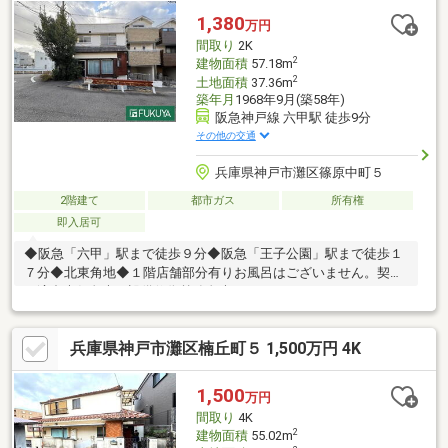
1,380
万円
間取り
2K
2
建物面積
57.18m
2
土地面積
37.36m
築年月
1968年9月(築58年)
阪急神戸線 六甲駅 徒歩9分
その他の交通
兵庫県神戸市灘区篠原中町５
2階建て
都市ガス
所有権
即入居可
◆阪急「六甲」駅まで徒歩９分◆阪急「王子公園」駅まで徒歩１
７分◆北東角地◆１階店舗部分有りお風呂はございません。契約
不適合責任免責。設備修復義務免責。
兵庫県神戸市灘区楠丘町５ 1,500万円 4K
1,500
万円
間取り
4K
2
建物面積
55.02m