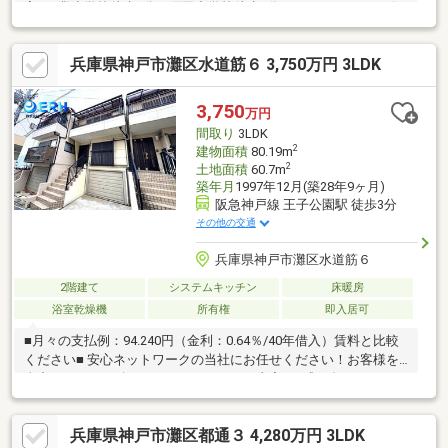
実■西灘小学校徒歩3分、原田中学校徒歩2分 ■スーパー・コンビニ
徒歩2分、水道筋商店街徒歩14分■生活施設が近隣にあり大変便利
な立地物件から徒歩3分の場所に駅があれば便利ですね。玄関にシ
兵庫県神戸市灘区水道筋６ 3,750万円 3LDK
ューズボックスがあり、整頓も快適に行えます。システムキッチ
ン付きの物件です。中古戸建て物件でリーズナブルかつ快適な生
活を送りましょう。造りがしっかりしている押入があり、重たい
3,750
万円
物でも収納できます。こちらの物件はいかがでしょうか。価格は
間取り
3LDK
1600万円です。
2
建物面積
80.19m
2
土地面積
60.7m
築年月
1997年12月(築28年9ヶ月)
阪急神戸線 王子公園駅 徒歩3分
その他の交通
兵庫県神戸市灘区水道筋６
2階建て
システムキッチン
床暖房
浴室乾燥機
所有権
即入居可
■月々の支払例：94.240円（金利：0.64％/40年借入）賃料と比較
ください■ 安心ネットワークの当社にお任せください！お客様を
全力でサポート致します！ ■リフォーム内容■平成26年・キッチン
新設・トイレ新設・屋根塗装・2階クローゼット2ヶ所 2重サッ
シ設置・ミストサウナ設置・バリアフリー工事 畳入替・襖交
兵庫県神戸市灘区都通３ 4,280万円 3LDK
換・2階クロス貼替令和2年・床暖房新設・クロス貼替・フローリ