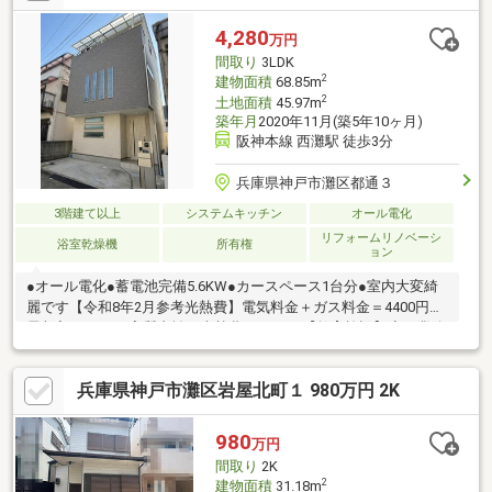
ング貼替・洗面台交換■おススメPOINT■・阪急・阪神・JR3沿線
利用可能・商店街・商業施設・買物施設が徒歩5分圏内
4,280
万円
間取り
3LDK
2
建物面積
68.85m
2
土地面積
45.97m
築年月
2020年11月(築5年10ヶ月)
阪神本線 西灘駅 徒歩3分
兵庫県神戸市灘区都通３
3階建て以上
システムキッチン
オール電化
リフォームリノベーシ
浴室乾燥機
所有権
ョン
●オール電化●蓄電池完備5.6KW●カースペース1台分●室内大変綺
麗です【令和8年2月参考光熱費】電気料金＋ガス料金＝4400円売
電収入＝2125円実質支払い光熱費＝2275円【教育施設】◆西灘公
園220ｍ◆西灘小学校・原田中学校400ｍ【センチュー２１ハウジ
ング流通】◆地元出身で地元に精通しているスタッフが地元目線
兵庫県神戸市灘区岩屋北町１ 980万円 2K
で詳しくご説明します◆スタッフは宅建士資格・ファイナンシャ
ルプランニング技能士（ＡＦＰ）の有資格者がお客様それぞれに
合った最適なプランニングをさせて頂きます◆住宅ローン審査実
980
万円
績多数】あらゆる金融機関と提携しております！どんな条件もご
間取り
2K
相談下さい。
2
建物面積
31.18m