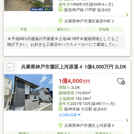
築年月
1996年5月(築30年4ヶ月)
阪急神戸線 六甲駅 徒歩6分
兵庫県神戸市灘区篠原中町２
平屋
都市ガス
所有権
☆平成8年5月建築の平家建☆土地48.78坪☆建築用地としてもご
検討下さい。お好きな工務店やハウスメーカーにて建築していた
だけます。【周辺施設】■阪急オアシス六甲店まで約５００ｍ
（徒歩７分）■コープ篠原まで約７００ｍ（徒歩９分）■ファミリ
ーマート灘篠原本町店まで約３７０ｍ（徒歩５分）■神戸市立六
兵庫県神戸市灘区上河原通４ 1億4,000万円 2LDK
甲小学校まで約５１０ｍ（徒歩７分）■神戸市立長峰中学校まで
約１２００ｍ（徒歩１５分）
1億4,000
万円
間取り
2LDK
2
建物面積
116.83m
2
土地面積
143.24m
築年月
2021年10月(築4年11ヶ月)
阪神本線 大石駅 徒歩6分
その他の交通
兵庫県神戸市灘区上河原通４
2階建て
都市ガス
駐車場あり