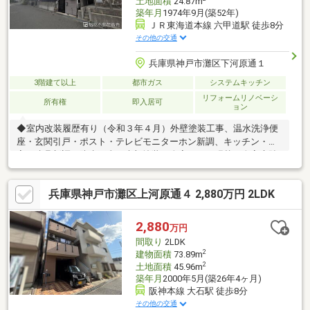
土地面積
24.87m
築年月
1974年9月(築52年)
ＪＲ東海道本線 六甲道駅 徒歩8分
その他の交通
兵庫県神戸市灘区下河原通１
3階建て以上
都市ガス
システムキッチン
リフォームリノベーシ
所有権
即入居可
ョン
◆室内改装履歴有り（令和３年４月）外壁塗装工事、温水洗浄便
座・玄関引戸・ポスト・テレビモニターホン新調、キッチン・浴
室・建具新調、防水工事、木部塗装、全室クロス張替、全室床貼
替◆全居室に窓があるので日当り通風良好です！※建ぺい率、容
積率共にオーバーしています。※写真中の家具等の調度品は対象
兵庫県神戸市灘区上河原通４ 2,880万円 2LDK
に含まれません。
2,880
万円
間取り
2LDK
2
建物面積
73.89m
2
土地面積
45.96m
築年月
2000年5月(築26年4ヶ月)
阪神本線 大石駅 徒歩8分
その他の交通