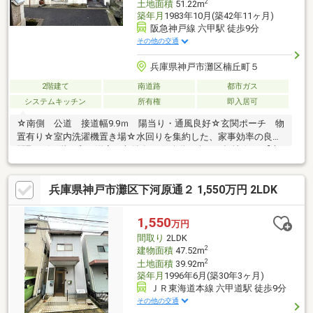
2
土地面積
51.22m
築年月
1983年10月(築42年11ヶ月)
阪急神戸線 六甲駅 徒歩9分
その他の交通
兵庫県神戸市灘区楠丘町５
2階建て
南道路
都市ガス
システムキッチン
所有権
即入居可
☆南側 公道 接道幅9.9ｍ 陽当り・通風良好☆玄関ポーチ 物
置有り☆室内洗濯機置き場☆水回りを集約した、家事効率の良い
間取り☆2階 和・洋室 収納有り☆移動も楽な平坦地☆JR【六
甲道】 徒歩10分☆徒歩5分 【楠丘町５丁目】バス停☆南向
き 陽当り・通風良好☆リフォームやリノベーションを楽しめま
兵庫県神戸市灘区下河原通２ 1,550万円 2LDK
す◇阪急オアシス六甲店 徒歩9分◇セブンイレブン 徒歩5分◇
神戸市立高羽小学校 徒歩9分◇神戸市立鷹匠中学校 徒歩5分▼
諸費用のローンも可能▼～住宅ローン無料相談会～ ネット銀
1,550
万円
行・地銀等、あらゆる銀行に精通した ローンアドバイザーが担
間取り
2LDK
当させていただきます。
2
建物面積
47.52m
2
土地面積
39.92m
築年月
1996年6月(築30年3ヶ月)
ＪＲ東海道本線 六甲道駅 徒歩9分
その他の交通