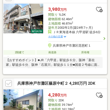
駐車可（サイズ要現地確認）■前面道路は神戸市の公道となって
おり、幅員は約6.1mございます。■建替用地としても、是非ご検
3,980
万円
討下さいませ
間取り
1LDK
2
建物面積
62.46m
2
土地面積
46.87m
築年月
2002年2月(築24年7ヶ月)
ＪＲ東海道本線 六甲道駅 徒歩6分
その他の交通
兵庫県神戸市灘区琵琶町１
2階建て
南道路
所有権
【おすすめポイント】■JR「六甲道」駅徒歩６分、阪神「新在
家」駅徒歩６分、阪神「石屋川」駅徒歩１１分■国道２号線に面
した物件です■周辺にはコンビニ、スーパー、小中学校が揃う立
地です【周辺環境】・関西スーパー琵琶店 約３５４ｍ・ウェル
ブ六甲道２番館 約４９６ｍ・パル・ヤマト六甲店 約１８８
兵庫県神戸市灘区篠原中町２ 4,280万円 2DK
ｍ・ローソン灘鳥帽子一丁目店 約１３７ｍ・神戸市立灘小学
校 約７３４ｍ・神戸市立鳥帽子中学校 約１８１ｍ・灘郵便
局 約４９０ｍ
4,280
万円
間取り
2DK
2
建物面積
39.74m
2
土地面積
161.28m