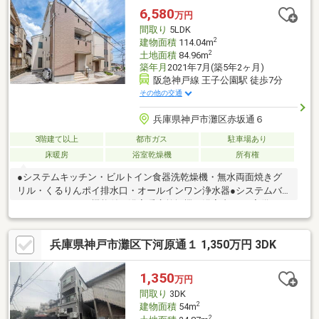
6,580
万円
間取り
5LDK
2
建物面積
114.04m
2
土地面積
84.96m
築年月
2021年7月(築5年2ヶ月)
阪急神戸線 王子公園駅 徒歩7分
その他の交通
兵庫県神戸市灘区赤坂通６
3階建て以上
都市ガス
駐車場あり
床暖房
浴室乾燥機
所有権
●システムキッチン・ビルトイン食器洗乾燥機・無水両面焼きグ
リル・くるりんポイ排水口・オールインワン浄水器●システムバ
ス・ミストサウナ機能付き浴室暖房乾燥機・浴室内にTV完備●ガ
ス温水式床暖房（リビングダイニング）●窓に電動シャッター完
備●玄関リモコンキーシステムを採用●Low-e ペアガラス採用
兵庫県神戸市灘区下河原通１ 1,350万円 3DK
1,350
万円
間取り
3DK
2
建物面積
54m
2