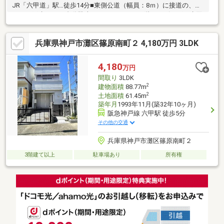
JR「六甲道」駅…徒歩14分■東側公道（幅員：8ｍ）に接道の、明
るい一戸建て！■1台分駐車スペースあり。■1階にリビングと水回
りが集まる生活同線良好な間取り。■リビングを見渡せる対面キ
ッチン。■居室はゆったり6～9帖！■2階の洋室には自然光が入る
兵庫県神戸市灘区篠原南町２ 4,180万円 3LDK
天窓あり！■無駄なく、コンパクトに暮らせる広さの一戸建て。
＜その他周辺環境＞・市立六甲小学校…徒歩4分・市立長峰中学
校…徒歩17分・六甲幼稚園…徒歩4分・阪急オアシス…徒歩6分・フ
4,180
万円
ォレスタ六甲…徒歩14分・金沢病院…徒歩8分・篠原公園…徒歩7分
間取り
3LDK
2
建物面積
88.77m
2
土地面積
61.45m
築年月
1993年11月(築32年10ヶ月)
阪急神戸線 六甲駅 徒歩5分
その他の交通
兵庫県神戸市灘区篠原南町２
3階建て以上
駐車場あり
所有権