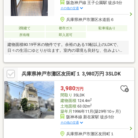
阪急神戸線 王子公園駅 徒歩5分
その他の交通
兵庫県神戸市灘区水道筋６
2階建て
都市ガス
駐車場あり
所有権
即入居可
建物面積80.19平米の物件です。余裕のある15帖以上のLDKで、
日々の生活にゆとりが出ます。室内の環境も良好な、住みよい中
古の戸建て物件となっております。駐輪場があるので、バイクも
自転車も置いておくことができます。住環境を見直しませんか。
暮らしの中でも、住居は充実した生活を送るための大きな役割を
兵庫県神戸市灘区友田町１ 3,980万円 3SLDK
担っています。不動産を探すなら、当社にお任せください。
3,980
万円
間取り
3SLDK
2
建物面積
124.4m
2
土地面積
63.02m
築年月
1996年11月(築29年10ヶ月)
阪神本線 新在家駅 徒歩5分
その他の交通
兵庫県神戸市灘区友田町１