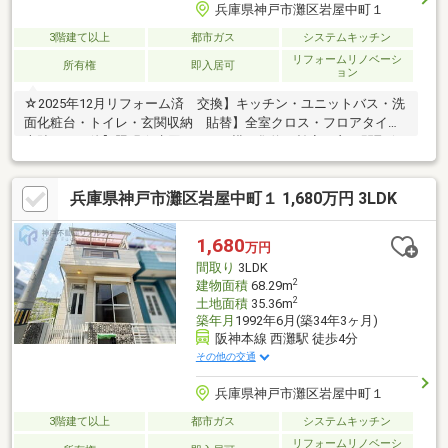
兵庫県神戸市灘区岩屋中町１
3階建て以上
都市ガス
システムキッチン
リフォームリノベーシ
所有権
即入居可
ョン
☆2025年12月リフォーム済 交換】キッチン・ユニットバス・洗
面化粧台・トイレ・玄関収納 貼替】全室クロス・フロアタイル
上貼 その他】照明☆水回りをLDK横に集約、効率の良い間取☆
全室 2面採光 陽当り・通風良好☆クローゼット有り 広々住
空間☆南向きバルコニー☆阪神・JR 徒歩圏内◇Foods
兵庫県神戸市灘区岩屋中町１ 1,680万円 3LDK
Market satake 徒歩11分◇ローソン 徒歩3分◇神戸市立灘の
浜小学校 徒歩8分◇神戸市立原田中学校 徒歩12分▼諸費用の
ローンも可能▼～住宅ローン無料相談会～ ネット銀行・地銀
1,680
万円
等、あらゆる銀行に精通した ローンアドバイザーが担当させて
間取り
3LDK
いただきます。
2
建物面積
68.29m
2
土地面積
35.36m
築年月
1992年6月(築34年3ヶ月)
阪神本線 西灘駅 徒歩4分
その他の交通
兵庫県神戸市灘区岩屋中町１
3階建て以上
都市ガス
システムキッチン
リフォームリノベーシ