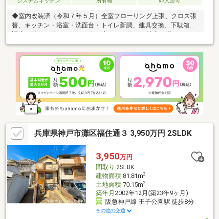
システムキッチン
所有権
即入居可
◆室内改装済（令和７年５月）全室フローリング上張、クロス張
替、キッチン・浴室・洗面台・トイレ新調、建具交換、下駄箱新
調◆２階・３階バルコニー有り◆ＬＤＫ約１４帖◆１階にランド
リールーム有り駐車台数は車種による。写真中の家具等の調度品
は対象に含まれません。
兵庫県神戸市灘区福住通３ 3,950万円 2SLDK
3,950
万円
間取り
2SLDK
2
建物面積
81.81m
2
土地面積
70.15m
築年月
2002年12月(築23年9ヶ月)
阪急神戸線 王子公園駅 徒歩8分
その他の交通