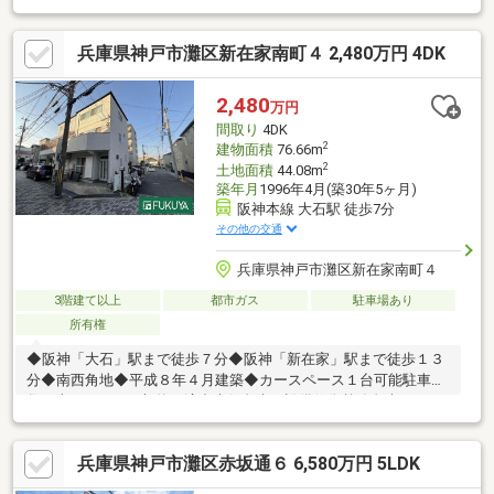
◆間口約14.7m【周辺環境】・福住小学校迄約30m(徒歩1分)・上
野中学校迄約1000m(徒歩13分)・神戸福住郵便局迄約110m(徒歩2
兵庫県神戸市灘区新在家南町４ 2,480万円 4DK
分)・スギ薬局水道筋店迄約560m(徒歩7分)・吉田小児科迄約
320m(徒歩4分)・アサゴエクリニック迄約230m(徒歩3分)
2,480
万円
間取り
4DK
2
建物面積
76.66m
2
土地面積
44.08m
築年月
1996年4月(築30年5ヶ月)
阪神本線 大石駅 徒歩7分
その他の交通
兵庫県神戸市灘区新在家南町４
3階建て以上
都市ガス
駐車場あり
所有権
◆阪神「大石」駅まで徒歩７分◆阪神「新在家」駅まで徒歩１３
分◆南西角地◆平成８年４月建築◆カースペース１台可能駐車台
数は車種による。契約不適合責任免責。設備修復義務免責。
兵庫県神戸市灘区赤坂通６ 6,580万円 5LDK