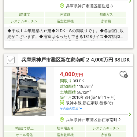
兵庫県神戸市灘区福住通３
2階建て
南道路
都市ガス
システムキッチン
浴室乾燥機
所有権
◆平成１４年建築の戸建◆2LDK＋Sの間取りです。◆各居室に収
納がございます。◆浴室はゆったりできる1818サイズ◆2路線3駅
利用可能なアクセス・阪急神戸線「王子公園」駅より徒歩約8分・
阪急神戸線「六甲」駅より徒歩約16分・東海道本線「摩耶」駅よ
り徒歩約11分◆建物面積：1階41.31㎡ 2階：40.50㎡◆南東側道路
兵庫県神戸市灘区新在家南町２ 4,000万円 3SLDK
につき陽当り良好です。 ◆カースペース1台ございます。(車種
による制限あり。)●摩耶小学校・・・徒歩7分 ●上野中学
校・・・徒歩９分物件の詳細やご内覧については担当へお問合せ
4,000
万円
ください。担当：酒井直通：090-6512-2239
間取り
3SLDK
2
建物面積
118.59m
2
土地面積
66.12m
築年月
2010年8月(築16年1ヶ月)
阪神本線 新在家駅 徒歩8分
その他の交通
兵庫県神戸市灘区新在家南町２
3階建て以上
駐車場あり
システムキッチン
オール電化
浴室乾燥機
所有権