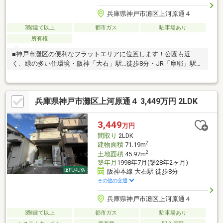
兵庫県神戸市灘区上河原通４
3階建て以上
都市ガス
駐車場あり
所有権
■神戸市灘区の便利なフラットエリアに位置します！公園も近
く、緑の多い住環境・阪神「大石」駅…徒歩8分・JR「摩耶」駅…
徒歩10分・JR「六甲道」駅…徒歩12分■2000年（平成12年）築、
陽当たり良好！■建物面積：73.89㎡／ゆったり車庫付！■3階の洋
室は、ひろびろ14.2帖の大空間。家族数に合わせて、リフォーム
兵庫県神戸市灘区上河原通４ 3,449万円 2LDK
で部屋数を増減するのもおすすめです■内覧ご希望の方は、お気
軽にお問い合わせくださいませ＜周辺環境＞・市立灘小学校…徒
歩6分・市立原田中学校…徒歩7分・ゆりか認定こども園…徒歩5
3,449
万円
分・関西スーパー…徒歩7分・プリコ六甲道…徒歩13分
間取り
2LDK
2
建物面積
71.19m
2
土地面積
45.97m
築年月
1998年7月(築28年2ヶ月)
阪神本線 大石駅 徒歩8分
その他の交通
兵庫県神戸市灘区上河原通４
3階建て以上
都市ガス
駐車場あり