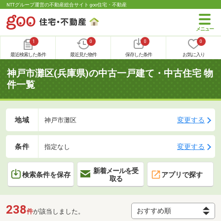
NTTグループ運営の不動産総合サイト goo住宅・不動産
1
0
0
0
最近検索した条件
最近見た物件
保存した条件
お気に入り
神戸市灘区(兵庫県)の中古一戸建て・中古住宅 物
件一覧
地域
変更する
神戸市灘区
条件
変更する
指定なし
新着メールを受
検索条件を保存
アプリで探す
取る
238
件
が該当しました。