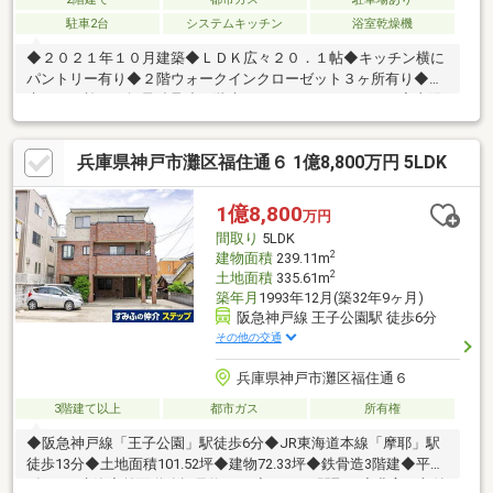
駐車2台
システムキッチン
浴室乾燥機
◆２０２１年１０月建築◆ＬＤＫ広々２０．１帖◆キッチン横に
パントリー有り◆２階ウォークインクローゼット３ヶ所有り◆積
水ハウス施工の軽量鉄骨造２階建て（ＩＳ ＲＯＹ＋Ｅ）◆太陽
光発電付き◆リビングダイニングに床暖房有り※駐車台数は車種
による。
兵庫県神戸市灘区福住通６ 1億8,800万円 5LDK
1億8,800
万円
間取り
5LDK
2
建物面積
239.11m
2
土地面積
335.61m
築年月
1993年12月(築32年9ヶ月)
阪急神戸線 王子公園駅 徒歩6分
その他の交通
兵庫県神戸市灘区福住通６
3階建て以上
都市ガス
所有権
◆阪急神戸線「王子公園」駅徒歩6分◆JR東海道本線「摩耶」駅
徒歩13分◆土地面積101.52坪◆建物72.33坪◆鉄骨造3階建◆平成
5年12月建築◆前面道路幅員約6.1m◆5LDKの間取り◆豊富な収納