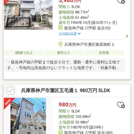
3,980
万円
間取り
3LDK
2
建物面積
88.77m
2
土地面積
61.45m
築年月
1993年10月(築32年11ヶ月)
阪急神戸線 六甲駅 徒歩5分
その他の交通
兵庫県神戸市灘区篠原南町２
3階建て以上
都市ガス
所有権
・阪急神戸線六甲駅まで徒歩５分で、通勤・通学に便利な立地で
す。・宅地内は高低差のないフラットな地形です。・対象不動産
は北東側幅員8.2ｍ道路に面するため、陽当り良好です。・キッチ
ン・浴室・洗面室・お手洗いなど各種水回りには窓が設置されて
おり、湿気や臭いがこもりにくく、衛生的です。・システムキッ
兵庫県神戸市灘区五毛通１ 980万円 5LDK
チンは、リビングを見渡せるカウンター式・1階と2階にトイレが
あります。・１台分のカースペース有り。・阪急オアシス 六甲
店…徒歩5分・グルメシティ 灘店…徒歩8分・ファミリーマート 灘
980
万円
神前町店…徒歩5分・セブン-イレブン 神戸篠原南町４丁目店…徒歩
間取り
5LDK
5分
2
建物面積
103.68m
2
土地面積
53.98m
築年月
1987年9月(築39年)
阪急神戸線 六甲駅 徒歩18分