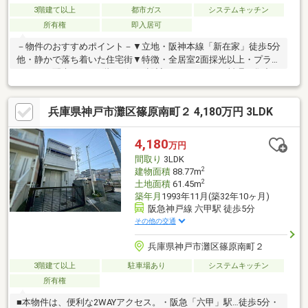
3階建て以上
都市ガス
システムキッチン
所有権
即入居可
－物件のおすすめポイント－▼立地・阪神本線「新在家」徒歩5分
他・静かで落ち着いた住宅街▼特徴・全居室2面採光以上・プライ
バシーに配慮された2階リビング設計・キッチンはお料理に集中し
やすい壁付けタイプ・2階に水回りを集約、家事動線に配慮された
間取り・多用途に活用可能なクローゼット付きの納戸有・2階
兵庫県神戸市灘区篠原南町２ 4,180万円 3LDK
LDK・3階洋室の南面にバルコニー有、眺望良好(天候による)・TV
モニタ付インターホン有・シャッター付き車庫1台有(車種によ
る)・即引渡し可能(残金精算後)■ ご希望の住まい探しをお手伝い
4,180
万円
します ━━━━━・・・物件の詳細・ご相談はお気軽にお問い合
間取り
3LDK
わせください。
2
建物面積
88.77m
2
土地面積
61.45m
築年月
1993年11月(築32年10ヶ月)
阪急神戸線 六甲駅 徒歩5分
その他の交通
兵庫県神戸市灘区篠原南町２
3階建て以上
駐車場あり
システムキッチン
所有権
■本物件は、便利な2WAYアクセス。・阪急「六甲」駅…徒歩5分・