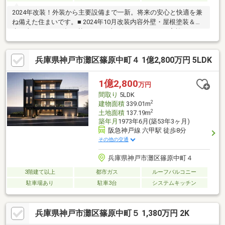
2024年改装！外装から主要設備まで一新。将来の安心と快適を兼
ね備えた住まいです。■ 2024年10月改装内容外壁・屋根塗装＆防
水工事シーリング打ち替えなど細部までメンテナンス実施■ 2024
年7月改装内容食洗機・IH・レンジフード・エコキュートなど主要
設備を刷新■ビルトインガレージ1台分。家族がゆったり過ごせる
兵庫県神戸市灘区篠原中町４ 1億2,800万円 5LDK
広々LDK。■西郷小学校徒歩約8分、公園徒歩約1分。子育て世帯に
もおすすめ。■2沿線利用可でスーパーが徒歩約3分に揃う便利な
立地。
1億2,800
万円
間取り
5LDK
2
建物面積
339.01m
2
土地面積
137.19m
築年月
1973年6月(築53年3ヶ月)
阪急神戸線 六甲駅 徒歩8分
その他の交通
兵庫県神戸市灘区篠原中町４
3階建て以上
都市ガス
ルーフバルコニー
駐車場あり
駐車3台
システムキッチン
兵庫県神戸市灘区篠原中町５ 1,380万円 2K