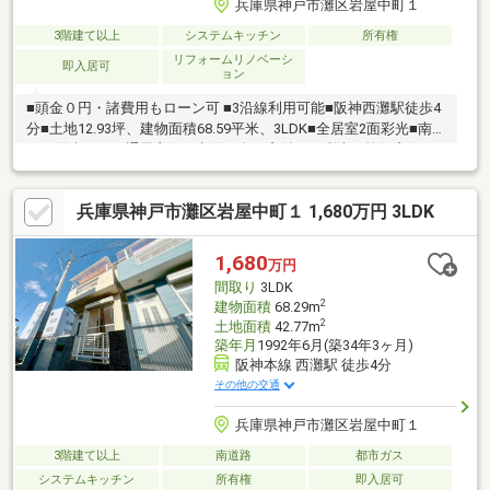
兵庫県神戸市灘区岩屋中町１
3階建て以上
システムキッチン
所有権
リフォームリノベーシ
即入居可
ョン
■頭金０円・諸費用もローン可 ■3沿線利用可能■阪神西灘駅徒歩4
分■土地12.93坪、建物面積68.59平米、3LDK■全居室2面彩光■南向
き、陽当たり・通風良好 ■水廻り全て窓付き、彩光・換気良好■
月々4万円台から購入可能 ■即日内覧可能■灘の浜小学校徒歩10
分、原田中学校徒歩10分 ■スーパー徒歩11分、コンビニ徒歩3分、
兵庫県神戸市灘区岩屋中町１ 1,680万円 3LDK
水道筋商店徒歩18分■生活施設が近隣にあり大変便利な立地内装
リフォーム済みなので、新しくなった住まいで生活を始めること
ができます。3駅利用できる場所にあるので利便性が高いです。駅
1,680
万円
から徒歩4分に位置する駅近物件です。
間取り
3LDK
2
建物面積
68.29m
2
土地面積
42.77m
築年月
1992年6月(築34年3ヶ月)
阪神本線 西灘駅 徒歩4分
その他の交通
兵庫県神戸市灘区岩屋中町１
3階建て以上
南道路
都市ガス
システムキッチン
所有権
即入居可