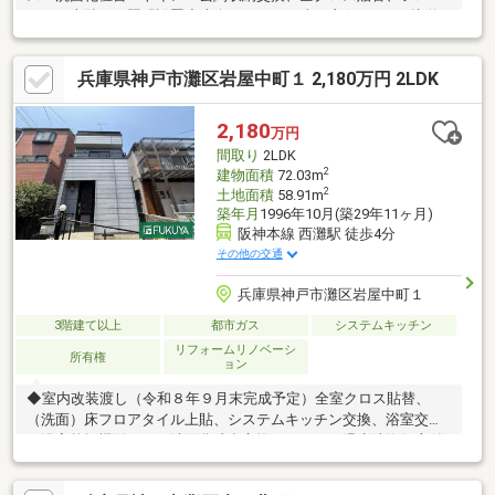
タイル上貼り、照明設置◆南向きにつき日当り良好です！※接道
状況 南道路：二項道路（私道）。セットバック約４㎡要。
兵庫県神戸市灘区岩屋中町１ 2,180万円 2LDK
2,180
万円
間取り
2LDK
2
建物面積
72.03m
2
土地面積
58.91m
築年月
1996年10月(築29年11ヶ月)
阪神本線 西灘駅 徒歩4分
その他の交通
兵庫県神戸市灘区岩屋中町１
3階建て以上
都市ガス
システムキッチン
リフォームリノベーシ
所有権
ョン
◆室内改装渡し（令和８年９月末完成予定）全室クロス貼替、
（洗面）床フロアタイル上貼、システムキッチン交換、浴室交換
（浴室乾燥機付き）、洗面化粧台交換、トイレ（温水洗浄便座付
き）交換、給湯器交換、建具一部交換、インターホン交換、ポス
ト交換、（洗面）巾木交換、１階和室→洋室変更、２階キッチ