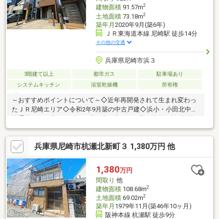
2
建物面積
91.57m
2
土地面積
73.18m
築年月
2020年9月(築6年)
ＪＲ東海道本線 尼崎駅 徒歩14分
その他の交通
兵庫県尼崎市浜３
3階建て以上
都市ガス
駐車場あり
システムキッチン
浴室乾燥機
所有権
～おすすめポイントについて～◇近年再開発されて生まれ変わっ
たＪＲ尼崎エリア◇令和2年9月築の中古戸建◇浜小・小田北中学
校通学エリア◇リフォーム済み空き家につき即日内覧可能■弊社
について■センチュリー21加盟店中28年連続No.1 (1997年～2024
年兵庫地区仲介実績)阪神間（尼崎・伊丹・西宮・宝塚）阪急沿線
兵庫県尼崎市杭瀬北新町３ 1,380万円 他
沿い全店駅前に8店舗展開中（駅前に情報は集まる！）尼崎市・伊
丹市・西宮市・川西市・宝塚市でお家をお探しの方、まずはご気
軽にお問い合わせください
1,380
万円
間取り
他
2
建物面積
108.68m
2
土地面積
69.02m
築年月
1979年11月(築46年10ヶ月)
阪神本線 杭瀬駅 徒歩9分