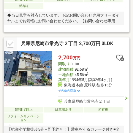
所有権
◆当日見学も対応しています。下記お問い合わせ専用フリーダイ
ヤルまでお気軽にお問い合わせください。【お問い合わせ専用フ
リーダイヤル：０１２０－８３８－２７７】◆ご来店、ご見学の
際は、ご自宅まで車での送迎も行っております。【東宝ハウス江
坂の家さがし】（1）お客様一人ひとりに専属FPを一生涯無料で
兵庫県尼崎市常光寺２丁目 2,700万円 3LDK
サポートする支援制度（2）未来カレンダーによる無理のない返済
シミュレーション（詳しくはお問合せください）（3）当社提携銀
行のご紹介／最低水準の金利+手厚い団信保険付き住宅ローン
2,700
万円
（4）物件ごとの災害レポート配布（5）火災保険、引越費用の割
間取り
3LDK
引サポート（団体割引等）
2
建物面積
92.68m
2
土地面積
45.56m
築年月
1994年5月(築32年4ヶ月)
東海道本線 尼崎駅 徒歩15分
その他の交通
兵庫県尼崎市常光寺２丁目
3階建て以上
駐車場あり
所有権
リフォームリノベーシ
ョン
【杭瀬小学校徒歩5分＋即予約可！】愛車を守るガレージ付き■全