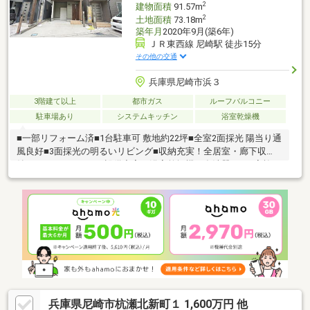
2
建物面積
91.57m
2
土地面積
73.18m
築年月
2020年9月(築6年)
ＪＲ東西線 尼崎駅 徒歩15分
その他の交通
兵庫県尼崎市浜３
3階建て以上
都市ガス
ルーフバルコニー
駐車場あり
システムキッチン
浴室乾燥機
■一部リフォーム済■1台駐車可 敷地約22坪■全室2面採光 陽当り通
風良好■3面採光の明るいリビング■収納充実！全居室・廊下収
納、ウォークインCL■設備充実！浴室乾燥機、食洗器など■家族が
顔を合わせるリビング階段設計■外からの視線が気になりにくい2
階リビング設計■水回りが集約された家事動線良好な間取■風通し
の良い2面バルコニー■モニタ付インターホン有でセキュリティ安
心■小学校、スーパー、病院が徒歩10分圏内〈令和8年2月リフォ
ーム内容〉・クロス貼替などお家探しは、『物件掲載数No.1』の
トラストホームにお任せください！ 0120-39-3909
兵庫県尼崎市杭瀬北新町１ 1,600万円 他