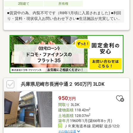
2階建て
所有権
■賃貸中の為、内覧不可です（R8年1月頃に入居されました) ■利回
り・賃料・現状収入お問い合わせ下さい■生活施設が充実してい
る為、需要の高い物件です■平坦地につき徒歩・自転車での移動
がスムーズです■駅周辺の再開発による高い利便性を享受しつ
つ、地区内には公園や緑地が点在しており、日常の憩いの場が確
保されています【ネット・ホームページに掲載されていない物件
多数有、お気軽にお問い合わせください】♪ホームページ他物件掲
載中♪お家の売却相談、無料査定しております住宅ローンでお困り
な方は当社へご相談をとりあえずローン相談だけでもしたい方大
歓迎です！
兵庫県尼崎市長洲中通２ 950万円 3LDK
950
万円
間取り
3LDK
2
建物面積
118.42m
2
土地面積
128.07m
築年月
1960年1月(築66年8ヶ月)
ＪＲ東海道本線 尼崎駅 徒歩12分
その他の交通