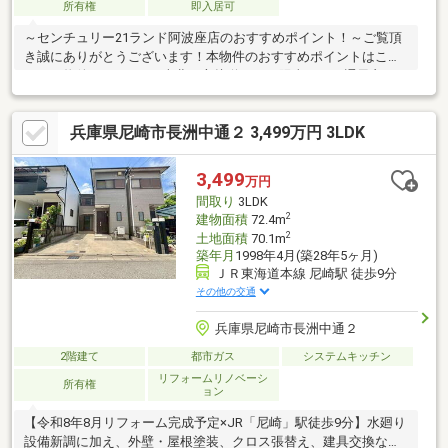
所有権
即入居可
～センチュリー21ランド阿波座店のおすすめポイント！～ご覧頂
き誠にありがとうございます！本物件のおすすめポイントはこち
ら！＜物件について＞●南北二方接道につき陽当たり・通風良
好！●現況空家につき即内覧可能！●2沿線3駅利用可能！＜立地＞
●阪神電鉄本線「杭瀬」駅より徒歩約9分お気軽にお問い合わせく
兵庫県尼崎市長洲中通２ 3,499万円 3LDK
ださい！＜センチュリー21ランドについて＞●センチュリー21ラ
ンド阿波座店は・・・ お客様のニーズに寄り添い、大切なお住
まいのご購入に最後まで伴走いたします！●リフォームのご相談
3,499
万円
も承っております。●不動産に関するお悩み等、なんでもお気軽
間取り
3LDK
にご相談くださいませ！
2
建物面積
72.4m
2
土地面積
70.1m
築年月
1998年4月(築28年5ヶ月)
ＪＲ東海道本線 尼崎駅 徒歩9分
その他の交通
兵庫県尼崎市長洲中通２
2階建て
都市ガス
システムキッチン
リフォームリノベーシ
所有権
ョン
【令和8年8月リフォーム完成予定×JR「尼崎」駅徒歩9分】水廻り
設備新調に加え、外壁・屋根塗装、クロス張替え、建具交換な