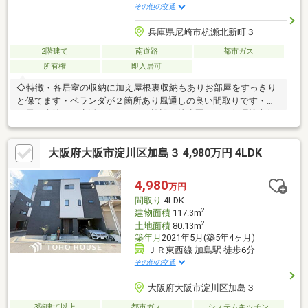
その他の交通
兵庫県尼崎市杭瀬北新町３
2階建て
南道路
都市ガス
所有権
即入居可
◇特徴・各居室の収納に加え屋根裏収納もありお部屋をすっきり
と保てます・ベランダが２箇所あり風通しの良い間取りです・郵
便局や病院など生活に欠かせない施設が徒歩圏にあり住環境良好
です◇立地・尼崎市立長洲小学校まで徒歩約４分・尼崎市立小田
中学校まで徒歩約１４分◆◇弊社が選ばれる理由◆◇１．お金の
大阪府大阪市淀川区加島３ 4,980万円 4LDK
扱い方のプロ、ファイナンシャルプランナーが資金計画をサポー
ト！２．買い替えなどにも対応できる売却専門チームあり！３．
たくさんの銀行と繋がりがあるため、最も低金利になるように審
4,980
万円
査が可能！
間取り
4LDK
2
建物面積
117.3m
2
土地面積
80.13m
築年月
2021年5月(築5年4ヶ月)
ＪＲ東西線 加島駅 徒歩6分
その他の交通
大阪府大阪市淀川区加島３
3階建て以上
都市ガス
システムキッチン