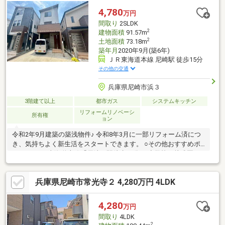
替）、トップコート塗布（2階・3階バルコニー）、高圧洗浄（ア
4,780
万円
プローチ・駐車スペース）【弊社の特徴について】■お車でのご
間取り
2SLDK
来場も可能です。
2
建物面積
91.57m
2
土地面積
73.18m
築年月
2020年9月(築6年)
ＪＲ東海道本線 尼崎駅 徒歩15分
その他の交通
兵庫県尼崎市浜３
3階建て以上
都市ガス
システムキッチン
リフォームリノベーシ
所有権
ョン
令和2年9月建築の築浅物件♪ 令和8年3月に一部リフォーム済につ
き、気持ちよく新生活をスタートできます。 ○その他おすすめポ
イント ・JR東海道本線「尼崎」駅徒歩15分 ・小学校・幼稚園が
徒歩圏内・通勤・通学や毎日の暮らしにも便利な住環境 ・収納ス
ペース充実◎ 現在空家のため、お客様のご都合に合わせた内覧が
兵庫県尼崎市常光寺２ 4,280万円 4LDK
可能です。 ぜひ現地にてご体感ください。 ◇リフォーム内容 ・
クロス貼替(1階トイレ以外全て) ・キッチン(ガラストップコンロ/
食器洗乾燥機入替他)・トップコート塗装(2階・3階バルコニー) ・
4,280
万円
高圧洗浄(アプローチ・駐車場)・ハウスクリーニング
間取り
4LDK
2