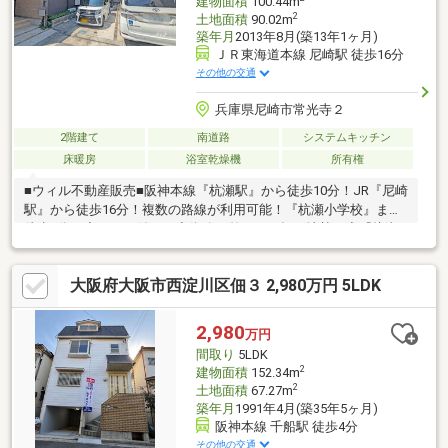
建物面積
100.44m
2
土地面積
90.02m
築年月
2013年8月(築13年1ヶ月)
ＪＲ東海道本線 尼崎駅 徒歩16分
その他の交通
兵庫県尼崎市常光寺２
2階建て
南道路
システムキッチン
床暖房
浴室乾燥機
所有権
■ウィル不動産販売■阪神本線『杭瀬駅』から徒歩10分！JR『尼崎
駅』から徒歩16分！複数の路線が利用可能！『杭瀬小学校』まで
徒歩2分！◇ロフト付き！◇街路の整った平坦な地勢！◇『杭瀬
保育所』まで徒歩4分！【弊社の特徴について】■お車でのご来場
も可能です。駐車場も完備しておりますのでご利用ください。■
大阪府大阪市西淀川区佃３ 2,980万円 5LDK
キッズスペースもございますので、小さなお子様がいらっしゃる
ご家庭もお気軽にご来場ください！ 【営業時間 10:00～19:00】
（定休日なし）火曜日・水曜日も営業しております。 上記時間は
2,980
万円
お電話が繋がりやすくなっております。ぜひお気軽にご連絡くだ
間取り
5LDK
さい！
2
建物面積
152.34m
2
土地面積
67.27m
築年月
1991年4月(築35年5ヶ月)
阪神本線 千船駅 徒歩4分
その他の交通