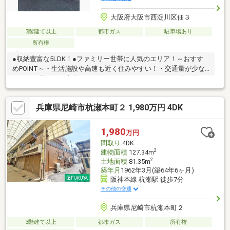
大阪府大阪市西淀川区佃３
3階建て以上
都市ガス
駐車場あり
所有権
●収納豊富な5LDK！●ファミリー世帯に人気のエリア！～おすす
めPOINT～・生活施設や高速も近く住みやすい！・交通量が少な
いのでお子様にも安心です・月々のランニングコストが安い物
件！□スーモに掲載されていない物件も多数ございますので、担
当スタッフに何でもご相談ください。当社HP→https://www.7-
兵庫県尼崎市杭瀬本町２ 1,980万円 4DK
estate.jp/お問合わせご予約は→0120-071-377
1,980
万円
間取り
4DK
2
建物面積
127.34m
2
土地面積
81.35m
築年月
1962年3月(築64年6ヶ月)
阪神本線 杭瀬駅 徒歩7分
その他の交通
兵庫県尼崎市杭瀬本町２
3階建て以上
都市ガス
所有権