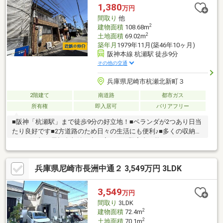
不動産販売尼崎店にお任せください！お客様からのお問い合わせ
1,380
万円
をスタッフ一同お待ちしております！フリーダイヤル：０１２０
間取り
他
－２７－２９８１
2
建物面積
108.68m
2
土地面積
69.02m
築年月
1979年11月(築46年10ヶ月)
阪神本線 杭瀬駅 徒歩9分
その他の交通
兵庫県尼崎市杭瀬北新町３
2階建て
南道路
都市ガス
所有権
即入居可
バリアフリー
■阪神「杭瀬駅」まで徒歩9分の好立地！■ベランダが2つあり日当
たり良好です■2方道路のため日々の生活にも便利♪■多くの収納ス
ペースに加え屋根裏収納も空き家のため即案内可能です
兵庫県尼崎市長洲中通２ 3,549万円 3LDK
3,549
万円
間取り
3LDK
2
建物面積
72.4m
2
土地面積
70.1m