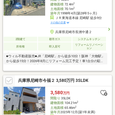
2
建物面積
72.4m
2
土地面積
70.1m
築年月
1998年4月(築28年5ヶ月)
ＪＲ東海道本線 尼崎駅 徒歩9分
その他の交通
兵庫県尼崎市長洲中通２
2階建て
都市ガス
システムキッチン
リフォームリノベーシ
所有権
即入居可
ョン
■ウィル不動産販売■JR「尼崎駅」から徒歩10分！阪神「大物駅」
から徒歩15分！2026年8月にリフォーム完工予定！車1台分の駐車
スペースあり！各居室に収納あり！◇周辺は自転車での移動にも
嬉しいフラットな地勢！◇通勤通学に便利な立地！◇1階に水廻
りが集約された家事ラク動線のある間取り！◇～リフォーム内容
兵庫県尼崎市今福２ 3,580万円 3SLDK
～キッチン・トイレ・浴室・洗面台新調、全室クロス張替・フロ
ーリング・CF張替、給湯器・建具交換、外壁塗装、屋根塗装、シ
ロアリ点検、室内クリーニング等【弊社の特徴について】■お車
3,580
万円
でのご来場も可能です。駐車場も完備しておりますのでご利用く
間取り
3SLDK
ださい。
2
建物面積
104.21m
2
土地面積
65.46m
築年月
2025年12月(築1年未満)