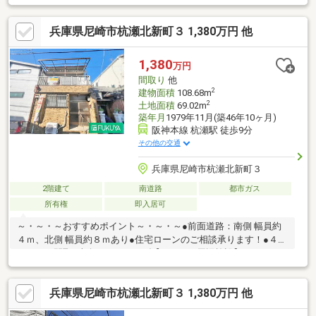
歩７分 ／キャンドゥまで徒歩８分■旧法賃借権／借地料：３
８，０００円は年２回に分けて徴収／新借地料検討中／承諾料：
兵庫県尼崎市杭瀬北新町３ 1,380万円 他
１，８００，０００円■□■９０店舗以上のFUKUYAネットワークで
サポートいたします■□■家を買うとき・売るときは福屋不動産販
売尼崎店にお任せください！お客様からのお問い合わせをスタッ
1,380
万円
フ一同お待ちしております！フリーダイヤル：０１２０－２７－
間取り
他
２９８１
2
建物面積
108.68m
2
土地面積
69.02m
築年月
1979年11月(築46年10ヶ月)
阪神本線 杭瀬駅 徒歩9分
その他の交通
兵庫県尼崎市杭瀬北新町３
2階建て
南道路
都市ガス
所有権
即入居可
～・～・～おすすめポイント～・～・～●前面道路：南側 幅員約
４ｍ、北側 幅員約８ｍあり●住宅ローンのご相談承ります！●４Ｋ
＋ＤＫの間取●南向きのベランダ【おすすめ周辺施設】・スーパ
ーサンエーまで徒歩４分・ローソンストア１００まで徒歩８分・
ドラッグストアライフォートまで徒歩７分・尼崎信用金庫まで徒
兵庫県尼崎市杭瀬北新町３ 1,380万円 他
歩７分・大隈病院まで徒歩６分■□■９０店舗以上のFUKUYAネット
ワークでサポートいたします■□■家を買うとき・売るときは福屋