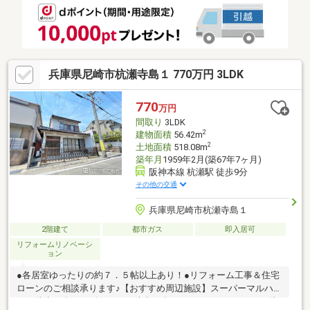
も可能です！■住宅ローン審査にご不安な方もお気軽にご相談く
ださい！
兵庫県尼崎市杭瀬寺島１ 770万円 3LDK
770
万円
間取り
3LDK
2
建物面積
56.42m
2
土地面積
518.08m
築年月
1959年2月(築67年7ヶ月)
阪神本線 杭瀬駅 徒歩9分
その他の交通
兵庫県尼崎市杭瀬寺島１
2階建て
都市ガス
即入居可
リフォームリノベーシ
ョン
●各居室ゆったりの約７．５帖以上あり！●リフォーム工事＆住宅
ローンのご相談承ります♪【おすすめ周辺施設】スーパーマルハチ
まで徒歩５分／イズミヤまで徒歩７分／ココカラファインまで徒