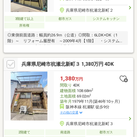
兵庫県尼崎市杭瀬北新町２
3階建て以上
都市ガス
システムキッチン
所有権
◎東側前面道路：幅員約26.9ｍ（公道）◎間取：6LDK+DK（1
階）～ リフォーム履歴有 ～2009年4月【1階】 ・システムキ
ッチン、トイレ新規交換 ・建具交換 ・フローリング、クロス
貼替 ・和室畳新調 ・外壁左官工事 ・玄関床タイル張替等【2
階】 ・浴室、洗面化粧台、トイレ新規交換2012年12月 ・屋根
兵庫県尼崎市杭瀬北新町３ 1,380万円 4DK
防水工事実施※対象不動産は連棟住宅であり、建物については区
分所有登記されています。※建物再建築の際は隣接地建物との切
離し許可及び工事が必要です。
1,380
万円
間取り
4DK
2
建物面積
108.68m
2
土地面積
69.02m
築年月
1979年11月(築46年10ヶ月)
阪神本線 杭瀬駅 徒歩9分
その他の交通
兵庫県尼崎市杭瀬北新町３
2階建て
南道路
都市ガス