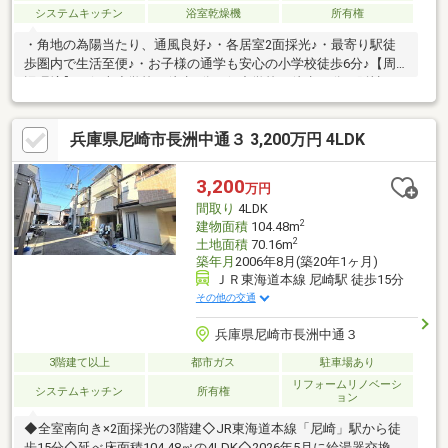
システムキッチン
浴室乾燥機
所有権
・角地の為陽当たり、通風良好♪・各居室2面採光♪・最寄り駅徒
歩圏内で生活至便♪・お子様の通学も安心の小学校徒歩6分♪【周
辺環境】・佃南小学校 徒歩6分・佃中学校 徒歩19分・阪神な
んば線「出来島」駅 徒歩10分・阪神本線「千船」駅 徒歩12分
兵庫県尼崎市長洲中通３ 3,200万円 4LDK
3,200
万円
間取り
4LDK
2
建物面積
104.48m
2
土地面積
70.16m
築年月
2006年8月(築20年1ヶ月)
ＪＲ東海道本線 尼崎駅 徒歩15分
その他の交通
兵庫県尼崎市長洲中通３
3階建て以上
都市ガス
駐車場あり
リフォームリノベーシ
システムキッチン
所有権
ョン
◆全室南向き×2面採光の3階建◇JR東海道本線「尼崎」駅から徒
歩15分◇延べ床面積104.48㎡の4LDK◇2026年5月に給湯器交換済