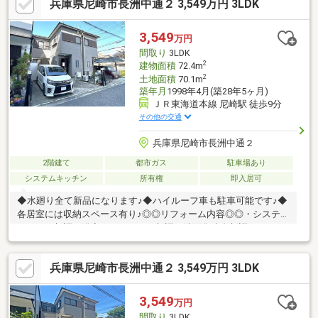
兵庫県尼崎市長洲中通２ 3,549万円 3LDK
設】清和小学校：徒歩7分小田中学校：徒歩6分サンディ尼崎長洲
店：徒歩4分セブンイレブン尼崎長洲本通1丁目店：徒歩4分尼崎
長洲本通郵便局：徒歩7分大門川緑地：徒歩5分間取りや設備な
3,549
万円
ど、詳しくはお気軽にお問合せください。皆様からのご連絡を心
間取り
3LDK
よりお待ちしております。
2
建物面積
72.4m
2
土地面積
70.1m
築年月
1998年4月(築28年5ヶ月)
ＪＲ東海道本線 尼崎駅 徒歩9分
その他の交通
兵庫県尼崎市長洲中通２
2階建て
都市ガス
駐車場あり
システムキッチン
所有権
即入居可
◆水廻り全て新品になります♪◆ハイルーフ車も駐車可能です♪◆
各居室には収納スペース有り♪◎◎リフォーム内容◎◎・システム
キッチン新調・浴室ユニットバス新調・洗面化粧台新調・トイレ
新調・クロス貼替・フローリング上張り・給湯器交換・建具交
換・白蟻点検他■□■周辺環境■□■マクドナルド 2号線尼崎店まで徒
兵庫県尼崎市長洲中通２ 3,549万円 3LDK
歩１２分大物公園まで徒歩１４分サンディ 尼崎長洲店まで徒歩４
分スーパーマルハチ 金楽寺店まで徒歩１０分業務スーパー 尼崎杭
瀬店まで徒歩１２分ローソン 尼崎長洲西通二丁目店まで徒歩７分
3,549
万円
◇清和小学校まで徒歩６分◇小田中学校まで徒歩６分
間取り
3LDK