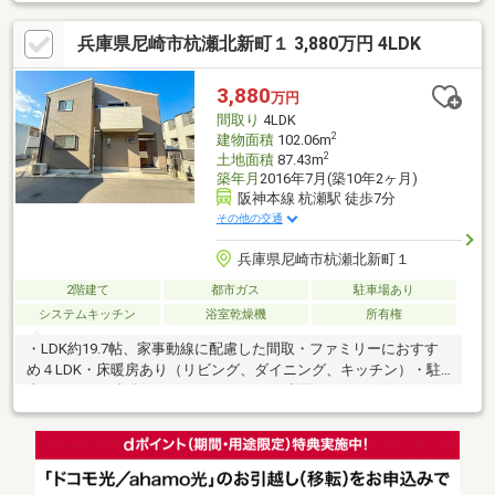
兵庫県尼崎市杭瀬北新町１ 3,880万円 4LDK
3,880
万円
間取り
4LDK
2
建物面積
102.06m
2
土地面積
87.43m
築年月
2016年7月(築10年2ヶ月)
阪神本線 杭瀬駅 徒歩7分
その他の交通
兵庫県尼崎市杭瀬北新町１
2階建て
都市ガス
駐車場あり
システムキッチン
浴室乾燥機
所有権
・LDK約19.7帖、家事動線に配慮した間取・ファミリーにおすす
め４LDK・床暖房あり（リビング、ダイニング、キッチン）・駐
車スペース１台分あり（ファミリーカー利用可）・リビングルー
ムに階段設置、家族の集うリビング・収納機能充実・室内丁寧に
ご利用されています。＜月々のお支払い例＞月々のお支払い額
【104186円】（物件価格のみお借入れ/変動金利0.７％/35年ロー
ン/ボーナス払いなしの場合）■頭金０円や諸費用すべてお借入れ