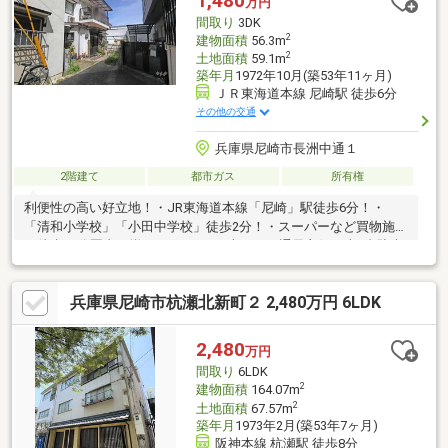
1,480
万円
便局まで約430ｍ（徒歩6分）
間取り
3DK
2
建物面積
56.3m
2
土地面積
59.1m
築年月
1972年10月(築53年11ヶ月)
ＪＲ東海道本線 尼崎駅 徒歩6分
その他の交通
兵庫県尼崎市長洲中通１
2階建て
都市ガス
所有権
利便性の高い好立地！・JR東海道本線「尼崎」駅徒歩6分！・
「清和小学校」「小田中学校」徒歩2分！・スーパーなど買物施設
も徒歩10分圏内に揃っています♪日当たり、通風良好！車1台駐車
可能！（車種による）【弊社の特徴について】■お車でのご来場
も可能です。駐車場も完備しておりますのでご利用ください。■
兵庫県尼崎市杭瀬北新町２ 2,480万円 6LDK
キッズスペースもございますので、小さなお子様がいらっしゃる
ご家庭もお気軽にご来場ください！
2,480
万円
間取り
6LDK
2
建物面積
164.07m
2
土地面積
67.57m
築年月
1973年2月(築53年7ヶ月)
阪神本線 杭瀬駅 徒歩8分