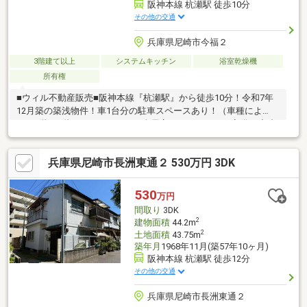
阪神本線 杭瀬駅 徒歩10分
その他の交通
兵庫県尼崎市今福２
3階建て以上
システムキッチン
浴室乾燥機
所有権
■ウィル不動産販売■阪神本線『杭瀬駅』から徒歩10分！令和7年
12月築の築浅物件！車1台分の駐車スペースあり！（車種によ
る）2階・3階にバルコニーあり全居室にクローゼット完備！◇省
エネ適合住宅仕様！耐震等級3！◇食洗器・温水洗浄便座・浴室
乾燥機などの付帯設備も充実！◇杭瀬小学校まで徒歩8分！◇ス
兵庫県尼崎市長洲東通２ 530万円 3DK
ーパーマルハチ杭瀬店まで徒歩6分！◇イズミヤ杭瀬店まで徒歩
10分！【弊社の特徴について】■お車でのご来場も可能です。駐
車場も完備しておりますのでご利用ください。■キッズスペース
530
万円
もございますので、小さなお子様がいらっしゃるご家庭もお気軽
間取り
3DK
にご来場ください！
2
建物面積
44.2m
2
土地面積
43.75m
築年月
1968年11月(築57年10ヶ月)
阪神本線 杭瀬駅 徒歩12分
その他の交通
兵庫県尼崎市長洲東通２