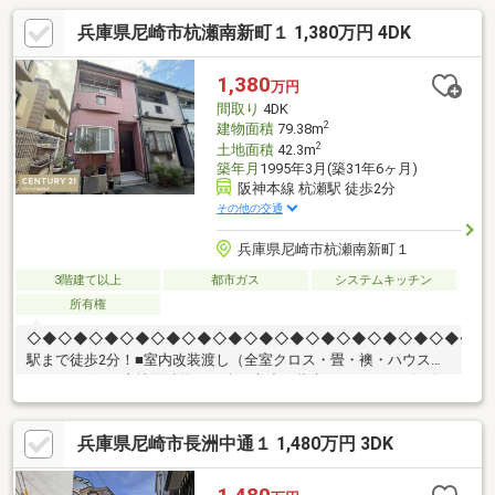
兵庫県尼崎市杭瀬南新町１ 1,380万円 4DK
1,380
万円
間取り
4DK
2
建物面積
79.38m
2
土地面積
42.3m
築年月
1995年3月(築31年6ヶ月)
阪神本線 杭瀬駅 徒歩2分
その他の交通
兵庫県尼崎市杭瀬南新町１
3階建て以上
都市ガス
システムキッチン
所有権
◇◆◇◆◇◆◇◆◇◆◇◆◇◆◇◆◇◆◇◆◇◆◇◆◇◆◇◆◇■
駅まで徒歩2分！■室内改装渡し（全室クロス・畳・襖・ハウスク
リーニング）■土地面積約12.79坪■木造３階建て■４ＤＫ■３沿線
利用可能阪神本線「杭瀬」駅徒歩2分阪神本線「大物」駅徒歩17
分阪神なんば線「大物」駅徒歩17分■周辺施設イズミヤ杭瀬店ま
兵庫県尼崎市長洲中通１ 1,480万円 3DK
で約250ｍ（徒歩4分）ローソンＨＢ阪神杭瀬店まで約170ｍ（徒
歩3分）セブンイレブン尼崎杭瀬本町東店まで約520ｍ（徒歩7
分）ココカラファイン杭瀬店まで約250ｍ（徒歩4分）尼崎杭瀬郵