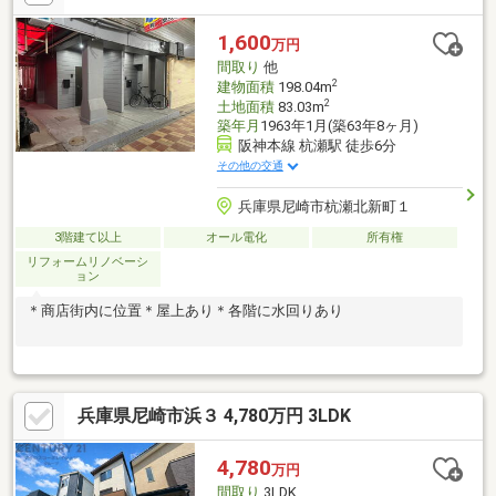
1,600
万円
間取り
他
2
建物面積
198.04m
2
土地面積
83.03m
築年月
1963年1月(築63年8ヶ月)
阪神本線 杭瀬駅 徒歩6分
その他の交通
兵庫県尼崎市杭瀬北新町１
3階建て以上
オール電化
所有権
リフォームリノベーシ
ョン
＊商店街内に位置＊屋上あり＊各階に水回りあり
兵庫県尼崎市浜３ 4,780万円 3LDK
4,780
万円
間取り
3LDK