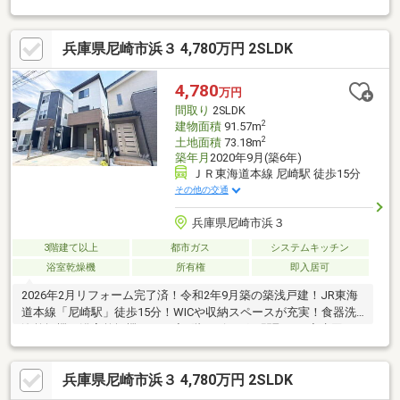
（ガラストップコンロ、水栓取替、食洗機入替等）・トップコー
ト（2、3Fバルコニー）・高圧洗浄（アプローチ、駐車場）・ハ
兵庫県尼崎市浜３ 4,780万円 2SLDK
ウスクリーニング【周辺施設】浜小学校：徒歩5分小田北中学校：
徒歩17分フレッシュコア：徒歩7分セブンイレブン尼崎浜3丁目
店：徒歩3分ニシイチ薬局アミング潮江店：徒歩7分尼崎次屋郵便
4,780
万円
局：徒歩7分りそな銀行尼崎北支店：徒歩6分皆様からのご連絡を
間取り
2SLDK
心よりお待ちしております。
2
建物面積
91.57m
2
土地面積
73.18m
築年月
2020年9月(築6年)
ＪＲ東海道本線 尼崎駅 徒歩15分
その他の交通
兵庫県尼崎市浜３
3階建て以上
都市ガス
システムキッチン
浴室乾燥機
所有権
即入居可
2026年2月リフォーム完了済！令和2年9月築の築浅戸建！JR東海
道本線「尼崎駅」徒歩15分！WICや収納スペースが充実！食器洗
浄乾燥機・浴室乾燥機あり！◇2階リビングの間取り！◇水回り
は2階に集約で快適！◇『浜小学校』から徒歩5分で子育てに適し
た住環境！【リフォーム内容】2026年2月クロス張替（1階トイレ
兵庫県尼崎市浜３ 4,780万円 2SLDK
以外全て）、ハウスクリーニング、キッチン（扉等ダイノックシ
ート張り・ガラストップコンロに入替・水栓取替・食器洗浄機入