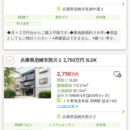
兵庫県尼崎市長洲中通２
2階建て
都市ガス
所有権
即入居可
◆月々２万円台からご購入可能です♪◆敷地面積約３８坪♪◆収益
としてもご検討ください！※再建築はできません。※建ぺい率オー
バーしております。※築年数は不詳□■周辺環境■□ローソン 尼崎長
洲西通二丁目店まで徒歩４分尼崎長洲郵便局まで徒歩６分サンデ
ィ 尼崎長洲店まで徒歩６分コスモス 長洲本通店まで徒歩８分業務
兵庫県尼崎市西川２ 2,750万円 3LDK
スーパー 尼崎杭瀬店まで徒歩９分◇長洲小学校まで徒歩６分◇小
田中学校まで徒歩１０分◆◇◆今すぐご覧になられたい方
◆◇◆【電話で問い合わせ】をタップしてください！ ローン審査
2,750
万円
が心配な方も、まずはご相談下さい！
間取り
3LDK
2
建物面積
112.21m
2
土地面積
53.12m
築年月
1996年4月(築30年5ヶ月)
ＪＲ東海道本線 尼崎駅 徒歩14分
その他の交通
兵庫県尼崎市西川２
3階建て以上
システムキッチン
所有権