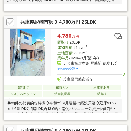
み◇長洲小学校まで徒歩約3分の立地◇車庫スペース完備■ハウス
ドゥ！阪急伊丹駅前店物件選びから住宅ローンまで、住まい探し
を丁寧にサポート。見学予約もお気軽にご相談ください。＝＝＝
兵庫県尼崎市浜３ 4,780万円 2SLDK
周辺環境＝＝＝●長洲小学校まで 徒歩約３分●小田中学校まで
徒歩約１０分●つくし保育園まで 徒歩約３分●ウエルシアまで
徒歩約６分●業務スーパーまで 徒歩約８分
4,780
万円
間取り
2SLDK
2
建物面積
91.57m
2
土地面積
73.18m
築年月
2020年9月(築6年)
ＪＲ東海道本線 尼崎駅 徒歩15分
その他の交通
兵庫県尼崎市浜３
2階建て
都市ガス
駐車場あり
システムキッチン
浴室乾燥機
所有権
◆物件の代表的な特徴◇令和2年9月建築の築浅戸建◇延床91.57
㎡の2SLDK◇2階LDK約13.6帖・南側バルコニー◇納戸約6.7帖・
WIC・外部収納◇食洗機・浴室暖房乾燥機・温水洗浄便座◇JR尼
崎駅まで徒歩15分◆リフォーム内容【交換】ガラストップコン
ロ・水栓【交換】食器洗い乾燥機【張替】クロス（1階トイレ以
兵庫県尼崎市浜３ 4,780万円 2SLDK
外）※駐車1台可（車種の制限あり）※私道負担有（120.32㎡の8分