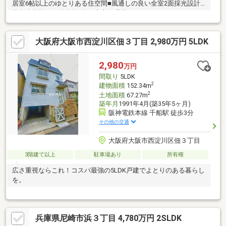
居室6帖以上のゆとりある住空間■風通しの良い全室2面採光設計■
杭瀬小学校まで徒歩約5分と安心の環境です
大阪府大阪市西淀川区佃３丁目 2,980万円 5LDK
2,980
万円
間取り
5LDK
2
建物面積
152.34m
2
土地面積
67.27m
築年月
1991年4月(築35年5ヶ月)
阪神電鉄本線 千船駅 徒歩3分
その他の交通
大阪府大阪市西淀川区佃３丁目
3階建て以上
駐車場あり
所有権
広さ重視ならこれ！コスパ最強の5LDK戸建でよとりのある暮らし
を。
兵庫県尼崎市浜３丁目 4,780万円 2SLDK