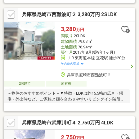
あり！◇食洗器・洗浄便座・浴室乾燥機などの付帯設備も充実！
◇周辺は自転車での移動にも嬉しいフラットな地勢！◇小・中学
兵庫県尼崎市西難波町２ 3,280万円 2SLDK
校が徒歩圏内10分圏内でお子様の通学にも安心！【弊社の特徴に
ついて】■お車でのご来場も可能です。駐車場も完備しておりま
すのでご利用ください。■キッズスペースもございますので、小
3,280
万円
さなお子様がいらっしゃるご家庭もお気軽にご来場ください！
間取り
2SLDK
2
建物面積
79.07m
2
土地面積
76.94m
築年月
2017年8月(築9年1ヶ月)
ＪＲ東海道本線 立花駅 徒歩20分
その他の交通
兵庫県尼崎市西難波町２
2階建て
所有権
－物件のおすすめポイント－▼特徴・LDKは約15.5帖の広さ・帰
宅・外出時など、ご家族と顔を合わせやすいリビングイン階段・
窓・収納付の約4.0帖の納戸は多用途に利用可能・各洋室に収納ス
ペース有・バルコニー付の約6.8帖主寝室は2面採光設計・ハイル
ーフ車対応駐車スペース1台分有(車種による)▼周辺環境・西難波
兵庫県尼崎市武庫川町４ 2,750万円 4LDK
公園 徒歩3分(約180m)・ファミリーマート西難波町店 徒歩3分(約
220m)・スーパー「mandai尼崎西店」徒歩8分(約600m)■ ご希望
の住まい探しをお手伝いします ━━━━━・・・物件の詳細・ご
2,750
万円