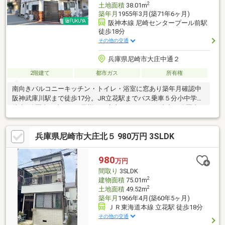
2
土地面積
38.01m
築年月
1955年3月(築71年6ヶ月)
阪神本線 尼崎センタープール前駅
徒歩18分
その他の交通
兵庫県尼崎市大庄中通２
2階建て
都市ガス
所有権
南向きバルコニーキッチン・トイレ・浴室に窓あり築年月確認中
阪神武庫川駅まで徒歩17分。JR立花駅までバス乗車５分小中学校
徒歩5分圏内で小さなお子様でも安心スーパーまで徒歩10分圏内
■ 90店舗以上のFUKUYAネットワークでサポートいたします！
■■ 家を買うとき・売るときは福屋不動産販売塚口店にお任せく
兵庫県尼崎市大庄北５ 980万円 3SLDK
ださい。 ■■ 皆様のご来店を塚口店スタッフ一同心よりお待ち
申し上げます。 ■
980
万円
間取り
3SLDK
2
建物面積
75.01m
2
土地面積
49.52m
築年月
1966年4月(築60年5ヶ月)
ＪＲ東海道本線 立花駅 徒歩18分
その他の交通