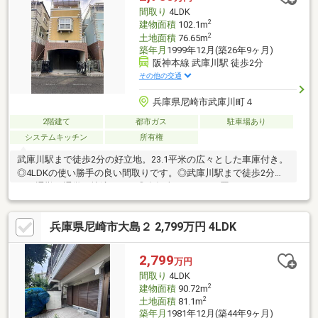
相談はお気軽にお問い合わせください。
間取り
4LDK
2
建物面積
102.1m
2
土地面積
76.65m
築年月
1999年12月(築26年9ヶ月)
阪神本線 武庫川駅 徒歩2分
その他の交通
兵庫県尼崎市武庫川町４
2階建て
都市ガス
駐車場あり
システムキッチン
所有権
武庫川駅まで徒歩2分の好立地。23.1平米の広々とした車庫付き。
◎4LDKの使い勝手の良い間取りです。◎武庫川駅まで徒歩2分
で、通勤や通学が快適です。◎自転車やバイクも置ける、23.1平
米の広い車庫付き。◎前面道路は幅約6.0メートルあり。◎両面バ
ルコニーで家の家の中が明るく過ごしやすい。【関連ホームペー
兵庫県尼崎市大島２ 2,799万円 4LDK
ジURL】にて360°カメラで室内を見ることができます♪ご内覧ご希
望の方はお気軽にお問い合わせくださいませ。
2,799
万円
間取り
4LDK
2
建物面積
90.72m
2
土地面積
81.1m
築年月
1981年12月(築44年9ヶ月)