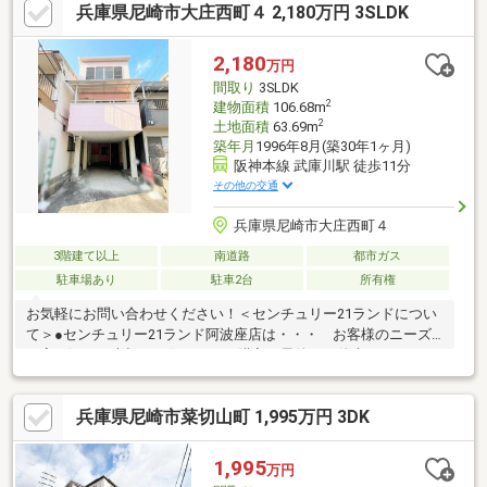
兵庫県尼崎市大庄西町４ 2,180万円 3SLDK
り（車種によります）〇周辺環境充実！スーパーまで徒歩約４分
で毎日のお買い物にも困りません♪〇小・中学校徒歩１０分圏内で
お子様のいるご家庭にもおすすめです〇コンビニ・ドラッグスト
2,180
万円
ア・郵便局徒歩１０分圏内！〇空家につきゆっくりご内覧いただ
間取り
3SLDK
けます〇詳細はお気軽にお問い合わせください♪
2
建物面積
106.68m
2
土地面積
63.69m
築年月
1996年8月(築30年1ヶ月)
阪神本線 武庫川駅 徒歩11分
その他の交通
兵庫県尼崎市大庄西町４
3階建て以上
南道路
都市ガス
駐車場あり
駐車2台
所有権
お気軽にお問い合わせください！＜センチュリー21ランドについ
て＞●センチュリー21ランド阿波座店は・・・ お客様のニーズ
に寄り添い、大切なお住まいのご購入に最後まで伴走いたしま
す！●リフォームのご相談も承っております。●購入・売却・ロー
ンのご相談・・・なんでもお気軽にご相談くださいませ！〇大阪
兵庫県尼崎市菜切山町 1,995万円 3DK
メトロ千日前線・中央線「阿波座」駅5番出口より徒歩約2分！〇
営業時間：10：00～20：00（火曜日・水曜日定休日※祝日は営
業）事前にご連絡いただけますと、スムーズにご案内が可能で
1,995
万円
す。ご連絡お待ちしております！