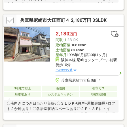
庄店まで徒歩４分ローソン 尼崎大庄西町三丁目店まで徒歩４分水
明公園まで徒歩３分 コープ大庄まで徒歩６分尼崎大庄郵便局まで
徒歩５分ファミリーマート 尼崎大庄西町店まで徒歩７分スーパー
兵庫県尼崎市大庄西町４ 2,180万円 3SLDK
マルハチ大庄店まで徒歩１０分◇大庄小学校まで徒歩５分◇大庄
中学校まで徒歩１０分◆◇◆今すぐご覧になられたい方
◆◇◆【見学予約】ボタンをタップしてください！！
2,180
万円
間取り
3SLDK
2
建物面積
106.68m
2
土地面積
63.69m
築年月
1996年8月(築30年1ヶ月)
阪神本線 尼崎センタープール前駅
徒歩10分
その他の交通
兵庫県尼崎市大庄西町４
3階建て以上
南道路
都市ガス
駐車場あり
システムキッチン
浴室乾燥機
〇南向きにつき日当たり良好♪〇３ＬＤＫ+納戸+屋根裏部屋+ロフ
ト２か所あり！〇各居室収納スペースあり〇２Ｆ・３Ｆにトイレ
あり〇Ｌ字型の３口システムキッチンで広々作業スペース♪〇お天
気を気にせずお洗濯できる浴室乾燥機付き〇リビングと続き間に
なる和室♪扉を開ければ広々お過ごしいただけます〇車庫一台分あ