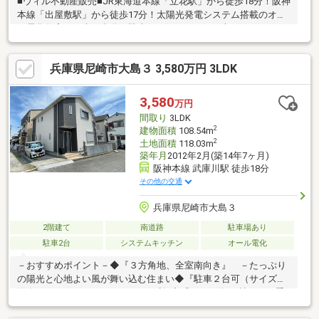
■ウィル不動産販売■JR東海道本線「立花駅」から徒歩18分！阪神
本線「出屋敷駅」から徒歩17分！太陽光発電システム搭載のオー
ル電化住宅！！車１台分の駐車スペースあり！（車種による）
兵庫県尼崎市大島３ 3,580万円 3LDK
3,580
万円
間取り
3LDK
2
建物面積
108.54m
2
土地面積
118.03m
築年月
2012年2月(築14年7ヶ月)
阪神本線 武庫川駅 徒歩18分
その他の交通
兵庫県尼崎市大島３
2階建て
南道路
駐車場あり
駐車2台
システムキッチン
オール電化
－おすすめポイント－◆『３方角地、全室南向き』 －たっぷり
の陽光と心地よい風が舞い込む住まい◆『駐車２台可（サイズ制
限有）』 －セカンドカーにも便利♪◆『ＷＩＣ約3.3帖』 －季
節物の衣類もスッキリ収納◆『ＬＤＫ約17.8帖』 －家族団らん