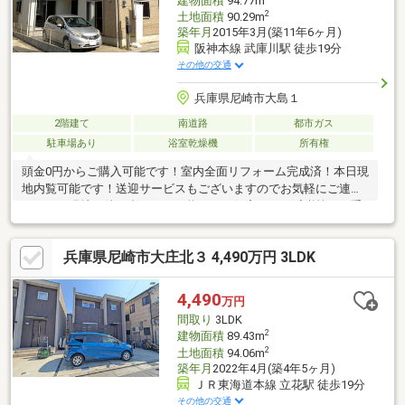
建物面積
94.77m
2
土地面積
90.29m
築年月
2015年3月(築11年6ヶ月)
阪神本線 武庫川駅 徒歩19分
その他の交通
兵庫県尼崎市大島１
2階建て
南道路
都市ガス
駐車場あり
浴室乾燥機
所有権
頭金0円からご購入可能です！室内全面リフォーム完成済！本日現
地内覧可能です！送迎サービスもございますのでお気軽にご連絡
下さい！現地お待ち合わせも可能です。住宅ローン減税等のお手
続きもサポートさせて頂きます！住宅ローンのお悩みもお気軽に
ご相談ください！金融機関のご紹介もお任せください！その他の
兵庫県尼崎市大庄北３ 4,490万円 3LDK
物件についてもキャンペーン中ですのでお気軽にお問い合わせく
ださい！※当物件と同時に内覧も可能です！
4,490
万円
間取り
3LDK
2
建物面積
89.43m
2
土地面積
94.06m
築年月
2022年4月(築4年5ヶ月)
ＪＲ東海道本線 立花駅 徒歩19分
その他の交通