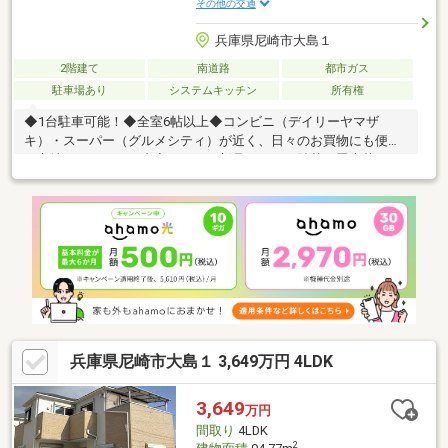
その他の交通
兵庫県尼崎市大島１
2階建て
南道路
都市ガス
駐車場あり
システムキッチン
所有権
◆1台駐車可能！◆全室6帖以上◆コンビニ（デイリーヤマザ
キ）・スーパー（グルメシティ）が近く、日々のお買物にも便利
な立地！リフォーム内容・トイレ新品・クロス貼替・畳表替え・
障子替え・襖替え・室内クリーニング
兵庫県尼崎市大島１ 3,649万円 4LDK
3,649
万円
間取り
4LDK
2