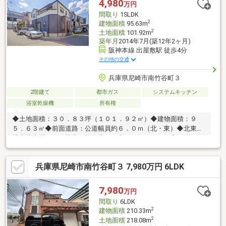
4,980
万円
マドゥ…徒歩6分（約450ｍ）・どいゆうゆう保育園…徒歩2分（約
間取り
1SLDK
120ｍ）
2
建物面積
95.63m
2
土地面積
101.92m
築年月
2014年7月(築12年2ヶ月)
阪神本線 出屋敷駅 徒歩4分
その他の交通
兵庫県尼崎市南竹谷町３
2階建て
都市ガス
システムキッチン
浴室乾燥機
所有権
◆土地面積：３０．８３坪（１０１．９２㎡）◆建物面積：９
５．６３㎡◆前面道路：公道幅員約６．０ｍ（北・東）◆北東角
地◆駐車場あり（駐車可能な車両は車種によります）◆リビング
上部吹抜なので開放感がございます。◆ＷＩＣあり◆全居室収納
あり◆室内大変丁寧にお使いです。【周辺環境】 ●竹谷小学
兵庫県尼崎市南竹谷町３ 7,980万円 6LDK
校 約６５０ｍ ●中央中学校 約２３００ｍ ●関西スーパー出
屋敷店 約４００ｍ ●デイリーヤマザキ阪神出屋敷店 約３５
０ｍ ●出屋敷西公園 約１５０ｍ
7,980
万円
間取り
6LDK
2
建物面積
210.33m
2
土地面積
218.08m