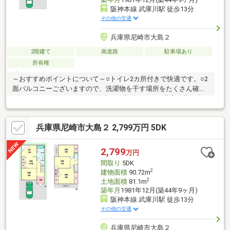
阪神本線 武庫川駅 徒歩13分
その他の交通
兵庫県尼崎市大島２
2階建て
南道路
駐車場あり
所有権
～おすすめポイントについて～○トイレ2カ所付きで快適です。○2
面バルコニーございますので、洗濯物を干す場所をたくさん確保
できます。○クローゼットや物入など収納スペース豊富で物が多
くても安心です。～周辺について～〇尼崎市立成文小学校まで約
190ｍ■弊社について■センチュリー21加盟店中28年連続No.1
兵庫県尼崎市大島２ 2,799万円 5DK
(1997年～2024年兵庫地区仲介実績)阪神間（尼崎・伊丹・西宮・
宝塚）阪急沿線沿い全店駅前に8店舗展開中（駅前に情報は集ま
る！）このエリアで物件数最多！尼崎市・伊丹市・西宮市・川西
2,799
万円
市・宝塚市でお家をお探しの方、まずはご気軽にお問い合わせく
間取り
5DK
ださい！
2
建物面積
90.72m
2
土地面積
81.1m
築年月
1981年12月(築44年9ヶ月)
阪神本線 武庫川駅 徒歩13分
その他の交通
兵庫県尼崎市大島２