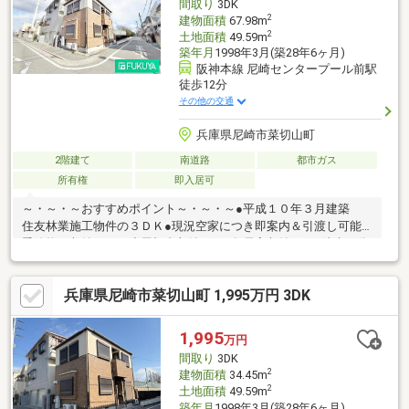
間取り
3DK
2
建物面積
67.98m
2
土地面積
49.59m
築年月
1998年3月(築28年6ヶ月)
阪神本線 尼崎センタープール前駅
徒歩12分
その他の交通
兵庫県尼崎市菜切山町
2階建て
南道路
都市ガス
所有権
即入居可
～・～・～おすすめポイント～・～・～●平成１０年３月建築
住友林業施工物件の３ＤＫ●現況空家につき即案内＆引渡し可能●
季節物が収納できる小屋根裏収納あり●各居室収納あり●徒歩５分
圏内にスーパーマルハチ・ウエルシア・セブンイレブンがござい
ます♪◆土地に地役権設定あり（電線路）／全窓シャッター使用
兵庫県尼崎市菜切山町 1,995万円 3DK
不可■□■９０店舗以上のFUKUYAネットワークでサポートいたしま
す■□■家を買うとき・売るときは福屋不動産販売尼崎店にお任せ
ください！お客様からのお問い合わせをスタッフ一同お待ちして
1,995
万円
おります！フリーダイヤル：０１２０－２７－２９８１
間取り
3DK
2
建物面積
34.45m
2
土地面積
49.59m
築年月
1998年3月(築28年6ヶ月)