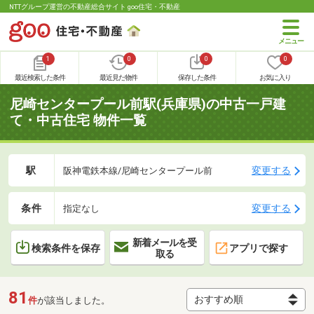
NTTグループ運営の不動産総合サイト goo住宅・不動産
1
0
0
0
最近検索した条件
最近見た物件
保存した条件
お気に入り
尼崎センタープール前駅(兵庫県)の中古一戸建
て・中古住宅 物件一覧
駅
変更する
阪神電鉄本線/尼崎センタープール前
条件
変更する
指定なし
新着メールを受
検索条件を保存
アプリで探す
取る
81
件
が該当しました。