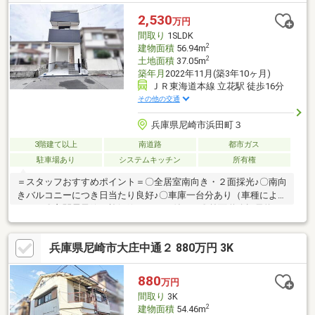
オジ西難波店まで徒歩８分◇浜田小学校まで徒歩６分◇大庄北中
学校まで徒歩１０分◆◇◆今すぐご覧になられたい方◆◇◆【見
2,530
万円
学予約】ボタンをタップしてください！！
間取り
1SLDK
2
建物面積
56.94m
2
土地面積
37.05m
築年月
2022年11月(築3年10ヶ月)
ＪＲ東海道本線 立花駅 徒歩16分
その他の交通
兵庫県尼崎市浜田町３
3階建て以上
南道路
都市ガス
駐車場あり
システムキッチン
所有権
＝スタッフおすすめポイント＝〇全居室南向き・２面採光♪〇南向
きバルコニーにつき日当たり良好♪〇車庫一台分あり（車種により
ます）〇玄関電子錠（施解錠リモコン付き）〇前面道路幅員約６
ｍあり、駐車もスムーズ♪〇周辺環境充実！スーパーまで徒歩６分
で毎日のお買い物にも困りません♪〇小・中学校徒歩１０分圏内〇
兵庫県尼崎市大庄中通２ 880万円 3K
コンビニ・ドラッグストア・ホームセンター・郵便局等、徒歩１
０分圏内に施設多数〇詳細はお気軽にお問い合わせください♪＝周
辺環境＝〇サンディ尼崎南七松店 徒歩６分（約４５０ｍ）〇ロ
880
万円
ーソンストア100尼崎浜田町店 徒歩１分（約３０ｍ）〇スギ薬
間取り
3K
局尼崎南七松店 徒歩６分（約４５０ｍ）
2
建物面積
54.46m