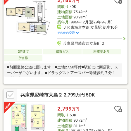
2,180
万円
間取り
4DK
2
建物面積
75.42m
2
土地面積
90.91m
築年月
1996年12月(築29年9ヶ月)
ＪＲ東海道本線 立花駅 徒歩10分
その他の交通
兵庫県尼崎市西立花町２
2階建て
都市ガス
駐車場あり
所有権
■前面道路公道に面します！■土地27.50坪付■駅前には商店街、ス
ーパーがございます。■ドラッグストアースパー等徒歩約７分！■
生活至便！
兵庫県尼崎市大島２ 2,799万円 5DK
2,799
万円
間取り
5DK
2
建物面積
90.72m
2
土地面積
81.1m
築年月
1981年12月(築44年9ヶ月)