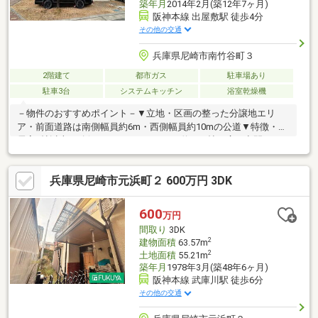
築年月
2014年2月(築12年7ヶ月)
阪神本線 出屋敷駅 徒歩4分
その他の交通
兵庫県尼崎市南竹谷町３
2階建て
都市ガス
駐車場あり
駐車3台
システムキッチン
浴室乾燥機
－物件のおすすめポイント－▼立地・区画の整った分譲地エリ
ア・前面道路は南側幅員約6m・西側幅員約10mの公道▼特徴・全
居室6帖以上が確保された6LDK・LDKは約26.1帖の広々空間・LD
の一部に畳コーナー・吹抜けを確保・動線に配慮された2WAYキッ
チン・WICや納戸など、室内随所に収納有・足を伸ばしてくつろ
兵庫県尼崎市元浜町２ 600万円 3DK
げる和室2室・南・西の2面にバルコニー有・敷地内に車4台駐車
可能(車種による)▼設備・浴室乾燥機・スロップシンク・TVモニ
タ付インターホン■ ご希望の住まい探しをお手伝いします
600
万円
━━━━━・・・物件の詳細・ご相談はお気軽にお問い合わせく
間取り
3DK
ださい。
2
建物面積
63.57m
2
土地面積
55.21m
築年月
1978年3月(築48年6ヶ月)
阪神本線 武庫川駅 徒歩6分
その他の交通