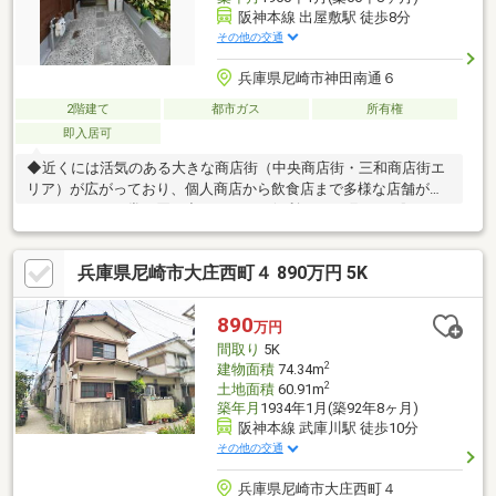
阪神本線 出屋敷駅 徒歩8分
その他の交通
兵庫県尼崎市神田南通６
2階建て
都市ガス
所有権
即入居可
◆近くには活気のある大きな商店街（中央商店街・三和商店街エ
リア）が広がっており、個人商店から飲食店まで多様な店舗が揃
っています。日常の買い出しがとても便利で、下町らしい賑わい
と物価の安さも魅力です♪◆周辺には「デイリーカナートイズミ
ヤ尼崎店」をはじめ、「万代 尼崎難波店」や「コノミヤ尼崎店」
兵庫県尼崎市大庄西町４ 890万円 5K
などのスーパーマーケット、ディスカウントを強みとする「くら
し快援隊」といった店舗が点在しており、日常の食品や日用品の
調達に困ることはありません♪◆自己資金0円 諸費用もローンで
890
万円
OK (^^)/◆ローンのご相談はお任せください(^^)/◆内覧のご連絡
間取り
5K
はお気軽にお問い合わせください♪・無料送迎サービス有・
2
建物面積
74.34m
2
土地面積
60.91m
築年月
1934年1月(築92年8ヶ月)
阪神本線 武庫川駅 徒歩10分
その他の交通
兵庫県尼崎市大庄西町４