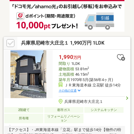
徒歩6分・スーパーマルハチ大庄店…徒歩11分・ローソン尼崎大庄
西町三丁目…徒歩5分・大庄小学校…徒歩4分・大庄中学校…徒歩8
分
兵庫県尼崎市大庄北１ 1,990万円 1LDK
1,990
万円
間取り
1LDK
2
建物面積
53.81m
2
土地面積
46.15m
築年月
1970年5月(築56年4ヶ月)
ＪＲ東海道本線 立花駅 徒歩14分
その他の交通
兵庫県尼崎市大庄北１
2階建て
都市ガス
システムキッチン
リフォームリノベーシ
所有権
ョン
【アクセス】・JR東海道本線「立花」駅まで徒歩14分【物件の特