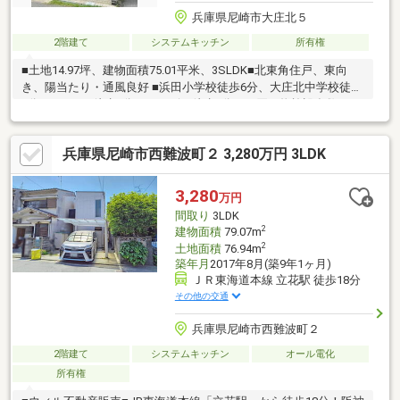
兵庫県尼崎市大庄北５
2階建て
システムキッチン
所有権
■土地14.97坪、建物面積75.01平米、3SLDK■北東角住戸、東向
き、陽当たり・通風良好 ■浜田小学校徒歩6分、大庄北中学校徒歩
7分■スーパー徒歩4分、コンビ二徒歩8分、お買い物施設多数あり
■生活施設が徒歩圏内にあり便利な立地75.01平米程の建物面積で
スペースも十分。使い方も様々な、サービスルーム付き3SLDK物
兵庫県尼崎市西難波町２ 3,280万円 3LDK
件です。出窓スペースを有効に使うと、素敵な空間に早変わりし
ます。価格は980万円です。日常生活で利用頻度の高い水回りだ
からこそ、使い勝手のいいシステムキッチンを選んでみません
3,280
万円
か。光をたくさん取り入れられる2面採光なので、長時間明かりが
間取り
3LDK
入ってきます。
2
建物面積
79.07m
2
土地面積
76.94m
築年月
2017年8月(築9年1ヶ月)
ＪＲ東海道本線 立花駅 徒歩18分
その他の交通
兵庫県尼崎市西難波町２
2階建て
システムキッチン
オール電化
所有権