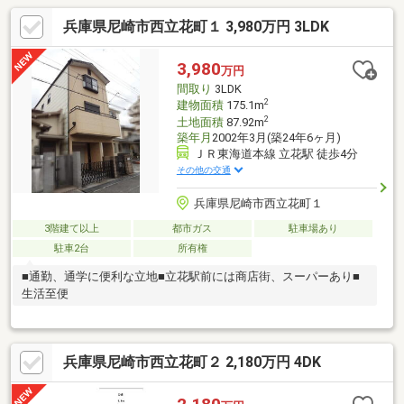
兵庫県尼崎市西立花町１ 3,980万円 3LDK
3,980
万円
間取り
3LDK
2
建物面積
175.1m
2
土地面積
87.92m
築年月
2002年3月(築24年6ヶ月)
ＪＲ東海道本線 立花駅 徒歩4分
その他の交通
兵庫県尼崎市西立花町１
3階建て以上
都市ガス
駐車場あり
駐車2台
所有権
■通勤、通学に便利な立地■立花駅前には商店街、スーパーあり■
生活至便
兵庫県尼崎市西立花町２ 2,180万円 4DK