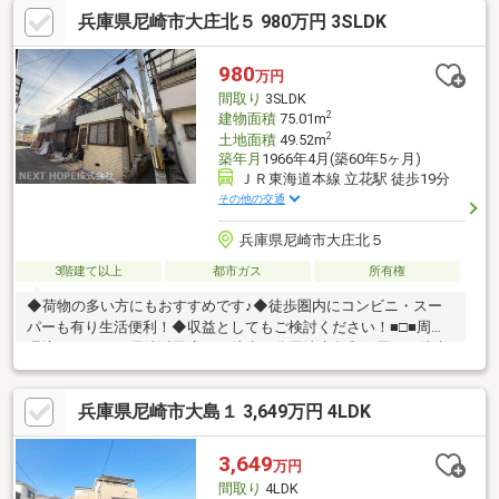
の時間も増えそうなくつろぎのLDK◆『浴室暖房乾燥機・食器洗
兵庫県尼崎市大庄北５ 980万円 3SLDK
乾燥機付き』 －忙しいママをサポート！◆小さなお子様も安心
の立地 －前面道路は車の通り抜けがなく小さなお子様も安心～
尼崎市立成文小学校・・・徒歩8分～グルメシティ西大島・・・徒
980
万円
歩9分～阪神本線「武庫川」駅 徒歩18分～JR東海道本線「立
間取り
3SLDK
花」駅 徒歩26分
2
建物面積
75.01m
2
土地面積
49.52m
築年月
1966年4月(築60年5ヶ月)
ＪＲ東海道本線 立花駅 徒歩19分
その他の交通
兵庫県尼崎市大庄北５
3階建て以上
都市ガス
所有権
◆荷物の多い方にもおすすめです♪◆徒歩圏内にコンビニ・スー
パーも有り生活便利！◆収益としてもご検討ください！■□■周辺
環境■□■ニトリ 尼崎浜田店まで徒歩４分尼崎大島郵便局まで徒歩
５分セブンイレブン 尼崎浜田町2丁目店まで徒歩８分ファミリー
マート 尼崎大庄中通店まで徒歩９分スギドラッグ 尼崎西立花店ま
兵庫県尼崎市大島１ 3,649万円 4LDK
で徒歩１２分グルメシティ西大島店まで徒歩１０分◇浜田小学校
まで徒歩６分◇大庄北中学校まで徒歩７分◆◇◆今すぐご覧にな
られたい方◆◇◆【電話で問い合わせ】をタップしてご予約くだ
3,649
万円
さい！！ ■□アルバイト等、ローン審査が心配な方も、まずはご相
間取り
4LDK
談下さい！□■