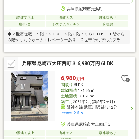
兵庫県尼崎市元浜町１
3階建て以上
都市ガス
駐車場あり
駐車2台
システムキッチン
床暖房
◆２世帯住宅 １階：２ＤＫ、２階３階：５ＳＬＤＫ １階から
３階をつなぐホームエレベーターあり ２世帯それぞれのプライ
バシーが守られながらも コミュニケーションがとりやすい間取
りです！◆駐車場２台分あり（※車種による）◆土地面積：４
３．１１坪（１４２．５２㎡）◆建物面積：２１１．４１㎡◆南
兵庫県尼崎市大庄西町３ 6,980万円 6LDK
向きバルコニー◆収納充実 １階シャッター付物置・居室収納・
ＷＩＣ 廊下収納・納戸収納 他【充実の設備】・Ｌ型対面キ
ッチン・３口ガスコンロ・食器洗乾燥機・床暖房・ホームエレベ
6,980
万円
ーター・モニター付きインターホン・南向きバルコニー（２階・
間取り
6LDK
３階） 他
2
建物面積
174.96m
2
土地面積
151.73m
築年月
2021年2月(築5年7ヶ月)
阪神本線 武庫川駅 徒歩12分
その他の交通
兵庫県尼崎市大庄西町３
3階建て以上
都市ガス
駐車場あり