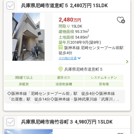
兵庫県尼崎市道意町５ 2,480万円 1SLDK
で徒歩４分マクドナルド 阪神出屋敷店まで徒歩４分関西スーパー
出屋敷店まで徒歩５分業務スーパー 三和店まで徒歩７分◇竹谷小
学校◇中央中学校■□アルバイト等、ローン審査が心配な方も、ま
2,480
万円
ずはご相談下さい！□■
間取り
1SLDK
2
建物面積
95.37m
2
土地面積
54.85m
築年月
2018年9月(築8年)
阪神本線 尼崎センタープール前駅
徒歩4分
その他の交通
兵庫県尼崎市道意町５
3階建て以上
都市ガス
システムキッチン
床暖房
浴室乾燥機
所有権
◇阪神本線「尼崎センタープール前」駅 徒歩4分◇阪神本線
「出屋敷」駅 徒歩14分◇阪神本線・阪神武庫川線「武庫川」
駅 徒歩15分■間取り：1LDK＋2サービスルーム（納戸）付タイ
プ■東側道路幅員約4.6mに接道■全室収納あり■床暖房(LDK部
分）、浴室乾燥機付き■カースペースは自転車・バイク置き場と
兵庫県尼崎市南竹谷町３ 4,980万円 1SLDK
しても最適■ライフインフォメーション・ファミリーマート…徒歩
4分（約270ｍ）・わかば西小学校…徒歩9分（約710ｍ）・大庄中
学校…徒歩17分（約1340ｍ）・琴浦公園…徒歩1分（約70ｍ）・ア