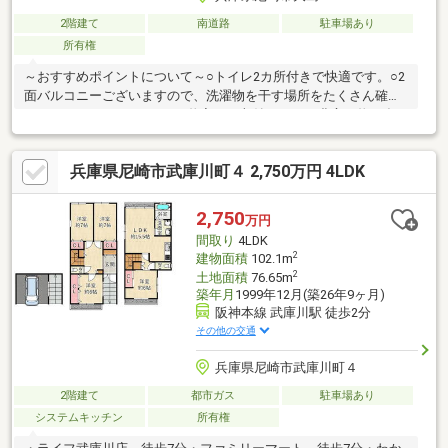
2階建て
南道路
駐車場あり
所有権
～おすすめポイントについて～○トイレ2カ所付きで快適です。○2
面バルコニーございますので、洗濯物を干す場所をたくさん確保
できます。○クローゼットや物入など収納スペース豊富で物が多
くても安心です。～周辺について～〇尼崎市立成文小学校まで約
190ｍ■弊社について■センチュリー21加盟店中28年連続No.1
兵庫県尼崎市武庫川町４ 2,750万円 4LDK
(1997年～2024年兵庫地区仲介実績)阪神間（尼崎・伊丹・西宮・
宝塚）阪急沿線沿い全店駅前に8店舗展開中（駅前に情報は集ま
る！）このエリアで物件数最多！尼崎市・伊丹市・西宮市・川西
2,750
万円
市・宝塚市でお家をお探しの方、まずはご気軽にお問い合わせく
間取り
4LDK
ださい！
2
建物面積
102.1m
2
土地面積
76.65m
築年月
1999年12月(築26年9ヶ月)
阪神本線 武庫川駅 徒歩2分
その他の交通
兵庫県尼崎市武庫川町４
2階建て
都市ガス
駐車場あり
システムキッチン
所有権