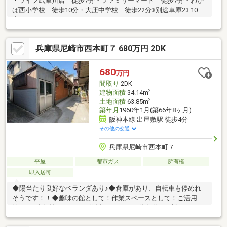
・ライフ武庫川店 徒歩7分・ファミリーマート 徒歩7分・わか
ば西小学校 徒歩10分・大庄中学校 徒歩22分※別途車庫23.10平
米あります。
兵庫県尼崎市西本町７ 680万円 2DK
680
万円
間取り
2DK
2
建物面積
34.14m
2
土地面積
63.85m
築年月
1960年1月(築66年8ヶ月)
阪神本線 出屋敷駅 徒歩4分
その他の交通
兵庫県尼崎市西本町７
平屋
都市ガス
所有権
即入居可
◆陽当たり良好なベランダあり♪◆倉庫があり、自転車も停めれ
そうです！！◆趣味の館として！作業スペースとして！ご活用可
能です♪◆収益としてもご検討ください！※築年数は不詳です。※
お風呂はございません。※再建築はできません。■□■周辺環境■□■
尼崎出屋敷郵便局まで徒歩３分ファミリーマート 尼崎貴布祢店ま