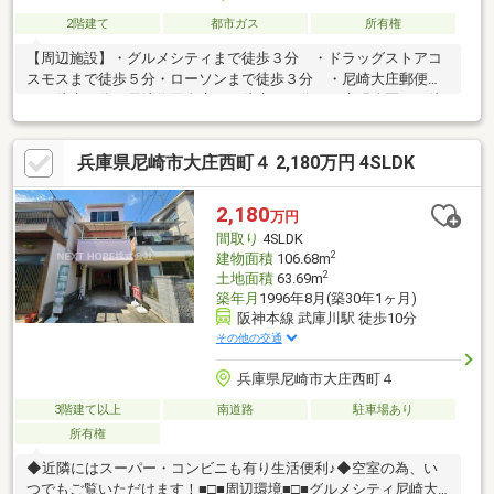
2階建て
都市ガス
所有権
【周辺施設】・グルメシティまで徒歩３分 ・ドラッグストアコ
スモスまで徒歩５分・ローソンまで徒歩３分 ・尼崎大庄郵便局
まで徒歩３分・尼崎信用金庫まで徒歩１１分 ・水明公園まで徒
歩５分■尼崎市、伊丹市、大阪市西淀川区の不動産購入や不動産
売却は福屋不動産販売 尼崎店へ■尼崎市、伊丹市、西宮市、大阪
兵庫県尼崎市大庄西町４ 2,180万円 4SLDK
市西淀川区で家を売る・不動産の売却も９０店舗以上のFUKUYA
ネットワークでサポートいたします！売却相談・査定は無料で実
施中！家を買うとき・売るときは福屋不動産販売尼崎店にお任せ
2,180
万円
ください！
間取り
4SLDK
2
建物面積
106.68m
2
土地面積
63.69m
築年月
1996年8月(築30年1ヶ月)
阪神本線 武庫川駅 徒歩10分
その他の交通
兵庫県尼崎市大庄西町４
3階建て以上
南道路
駐車場あり
所有権
◆近隣にはスーパー・コンビニも有り生活便利♪◆空室の為、い
つでもご覧いただけます！■□■周辺環境■□■グルメシティ尼崎大