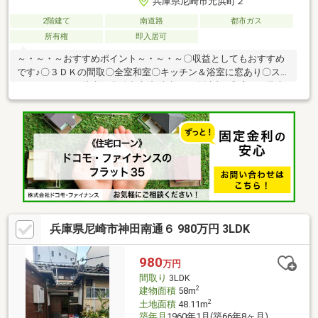
兵庫県尼崎市元浜町２
2階建て
南道路
都市ガス
所有権
即入居可
～・～・～おすすめポイント～・～・～〇収益としてもおすすめ
です♪〇３ＤＫの間取〇全室和室〇キッチン＆浴室に窓あり〇スー
パーライフまで徒歩５分総合病院 徒歩１０分以内 / 和室 / ２階建 /
温水洗浄便座 / 浴室に窓 / 通風良好 / 都市ガス / 小学校 徒歩１０
分以内 / 平坦地■□■９０店舗以上のFUKUYAネットワークでサポー
トいたします■□■家を買うとき・売るときは福屋不動産販売尼崎
店にお任せください！お客様からのお問い合わせをスタッフ一同
お待ちしております！フリーダイヤル：０１２０－２７－２９８
１
兵庫県尼崎市神田南通６ 980万円 3LDK
980
万円
間取り
3LDK
2
建物面積
58m
2
土地面積
48.11m
築年月
1960年1月(築66年8ヶ月)