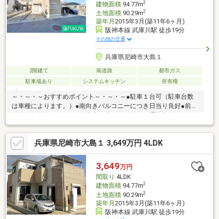
2
建物面積
94.77m
2
土地面積
90.29m
築年月
2015年3月(築11年6ヶ月)
阪神本線 武庫川駅 徒歩19分
その他の交通
兵庫県尼崎市大島１
2階建て
南道路
都市ガス
駐車場あり
システムキッチン
所有権
～・～・～おすすめポイント～・～・～●駐車１台可（駐車台数
は車種によります。）●南向きバルコニーにつき日当り良好●前面
道路：幅員約６ｍあり●各居室に窓が２ヶ所あり通風良好●ＬＤＫ
の広さ約１５帖あり●カウンター付き対面キッチン（ＩＨクッキ
ングヒーター）●シャワー付き洗面化粧台●温水洗浄便座付きトイ
兵庫県尼崎市大島１ 3,649万円 4LDK
レ●リフォーム内容トイレ新品、クロス張替え、畳表替え、障
子・襖貼替え、室内クリーニング●スーパーグルメシティまで徒
歩７分（株）福屋不動産販売 尼崎店フリーダイヤル：０１２０－
3,649
万円
２７－２９８１
間取り
4LDK
2
建物面積
94.77m
2
土地面積
90.29m
築年月
2015年3月(築11年6ヶ月)
阪神本線 武庫川駅 徒歩19分