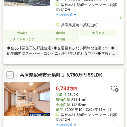
阪神本線 尼崎センタープール前駅
徒歩12分
その他の交通
兵庫県尼崎市菜切山町
2階建て
南道路
都市ガス
システムキッチン
所有権
◆住友林業施工の戸建住宅♪◆交通量も少ない閑静な住宅です♪◆
徒歩圏内にスーパー・コンビニも有り生活便利な立地♪◆学校近
く安心・安全通学♪◆リフォームのご相談も承ります！◎◎リフ
ォーム◎◎・クロス貼替・ハウスクリーニングはお引渡しまでに
完了します♪■□■周辺環境■□■ファミリーマート 尼崎大庄中通店ま
兵庫県尼崎市元浜町１ 6,780万円 5SLDK
で徒歩５分スーパーマルハチ 大庄店まで徒歩５分水明公園まで徒
歩６分コープ大庄まで徒歩７分ローソン 尼崎大庄西町三丁目店ま
で徒歩８分尼崎大庄郵便局まで徒歩９分◇大庄中学校まで徒歩４
6,780
万円
分◇大庄小学校まで徒歩３分
間取り
5SLDK
2
建物面積
211.41m
2
土地面積
142.52m
築年月
2001年10月(築24年11ヶ月)
阪神本線 尼崎センタープール前駅
徒歩12分
その他の交通