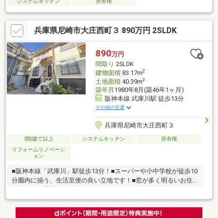
システムキッチン
所有権
兵庫県尼崎市大庄西町３ 890万円 2SLDK
890
万円
間取り
2SLDK
2
建物面積
83.17m
2
土地面積
40.39m
築年月
1980年8月(築46年1ヶ月)
阪神本線 武庫川駅 徒歩13分
その他の交通
兵庫県尼崎市大庄西町３
3階建て以上
システムキッチン
所有権
リフォームリノベーシ
ョン
■阪神本線「武庫川」駅徒歩13分！■スーパーや小中学校が徒歩10
分圏内に揃う、生活至便の良い立地です！■窓が多く明るいお住
まいです♪■屋上があり、BBQやガーデニングもお楽しみいただけ
ます♪【リフォーム履歴】2016年12月：キッチン・トイレ交換、2
階一部間取り変更2階・3階洋室フローリング張替、クロス張替
2024年1月：給湯器交換【周辺施設】・グルメシティ尼崎大庄店…