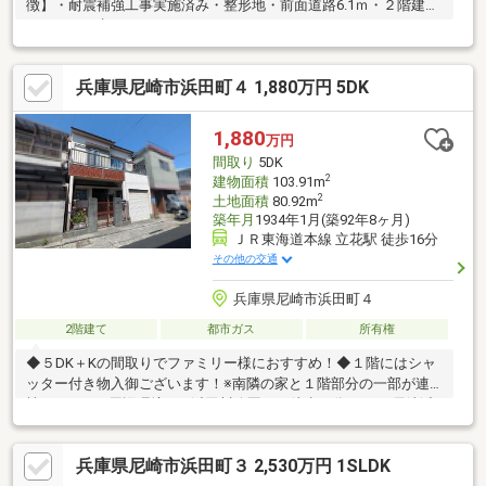
徴】・耐震補強工事実施済み・整形地・前面道路6.1ｍ・２階建の
１LDKの戸建て
兵庫県尼崎市浜田町４ 1,880万円 5DK
1,880
万円
間取り
5DK
2
建物面積
103.91m
2
土地面積
80.92m
築年月
1934年1月(築92年8ヶ月)
ＪＲ東海道本線 立花駅 徒歩16分
その他の交通
兵庫県尼崎市浜田町４
2階建て
都市ガス
所有権
◆５DK＋Kの間取りでファミリー様におすすめ！◆１階にはシャ
ッター付き物入御ございます！※南隣の家と１階部分の一部が連
棟です。■□■周辺環境■□■浜田川公園まで徒歩６分ニトリ 尼崎浜
田店まで徒歩５分セブンイレブン 尼崎浜田町2丁目店まで徒歩６
分ローソン 尼崎大庄川田町店までとh６分サンディ 尼崎南七松店
兵庫県尼崎市浜田町３ 2,530万円 1SLDK
まで徒歩６分スギドラッグ 尼崎南七松店まで徒歩７分スーパーオ