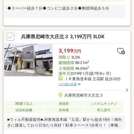
◆スーパー徒歩７分◆コンビニ徒歩２分◆郵便局徒歩５分
兵庫県尼崎市大庄北３ 3,199万円 3LDK
3,199
万円
間取り
3LDK
2
建物面積
88.21m
2
土地面積
46.65m
築年月
2019年1月(築7年8ヶ月)
ＪＲ東海道本線 立花駅 徒歩20分
その他の交通
兵庫県尼崎市大庄北３
3階建て以上
南道路
システムキッチン
浴室乾燥機
所有権
即入居可
■ウィル不動産販売■JR東海道本線『立花』駅から徒歩18分！南向
きに接道しており日当たり良好！駐車スペース1台有り！（車種制
限有）令和3年1月建築！バルコニー２か所あり！◇全居室に収納