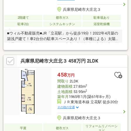
兵庫県尼崎市大庄北３
2階建て
都市ガス
駐車場あり
駐車2台
システムキッチン
浴室乾燥機
■ウィル不動産販売■JR「立花駅」から徒歩19分！2022年4月築の
築浅戸建て！車2台分の駐車スペースあり！（車種による）太陽光
発電システム完備！WIC・SICなど充実の収納設備！◇洗面室と脱
衣室が独立した間取り！◇コミュニケーションのとりやすいリビ
ング階段！◇食洗器・浴室乾燥機などの付帯設備も充実！◇分譲
兵庫県尼崎市大庄北３ 458万円 2LDK
地の一画で整備された周辺環境！◇小学校・商業施設・公園など
が徒歩10分圏内の立地！【弊社の特徴について】■お車でのご来
場も可能です。駐車場も完備しておりますのでご利用ください。
458
万円
■キッズスペースもございます。
間取り
2LDK
2
建物面積
27.83m
2
土地面積
53.95m
築年月
1965年1月(築61年8ヶ月)
ＪＲ東海道本線 立花駅 徒歩20分
その他の交通
兵庫県尼崎市大庄北３
リフォームリノベーシ
平屋
都市ガス
ョン