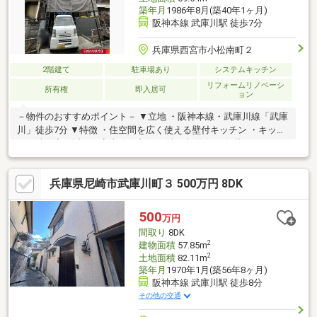
築年月
1986年8月(築40年1ヶ月)
阪神本線 武庫川駅 徒歩7分
兵庫県西宮市小松南町２
2階建て
駐車場あり
システムキッチン
リフォームリノベーシ
所有権
即入居可
ョン
－物件のおすすめポイント－ ▼立地 ・阪神本線・武庫川線「武庫
川」徒歩7分 ▼特徴 ・住空間を広く使える壁付キッチン ・キッチ
ンと洗面室が近く、家事動線良好 ・地下収納有 ・各階にトイレを
設置 ・駐車スペース有(車種による) ▼2026年4月内外装リフォー
ム内容 【交換】キッチン、UB、洗面化粧台、トイレ 等 【その
兵庫県尼崎市武庫川町３ 500万円 8DK
他】全室クロス貼替、屋根・外壁・バルコニー防水塗装 ▼周辺環
境 ・西宮市立小松小学校 徒歩6分(約470m) ※容積率は前面道路幅
員により160%に制限されます ■ ご希望の住まい探しをお手伝いし
500
万円
ます ━━━━━・・・ 物件の詳細・ご相談はお気軽にお問い合わ
間取り
8DK
せください。
2
建物面積
57.85m
2
土地面積
82.11m
築年月
1970年1月(築56年8ヶ月)
阪神本線 武庫川駅 徒歩8分
その他の交通