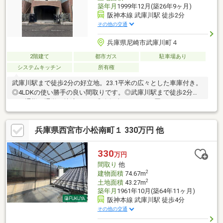
築年月
1999年12月(築26年9ヶ月)
阪神本線 武庫川駅 徒歩2分
その他の交通
兵庫県尼崎市武庫川町４
2階建て
都市ガス
駐車場あり
システムキッチン
所有権
武庫川駅まで徒歩2分の好立地。23.1平米の広々とした車庫付き。
◎4LDKの使い勝手の良い間取りです。◎武庫川駅まで徒歩2分
で、通勤や通学が快適です。◎自転車やバイクも置ける、23.1平
米の広い車庫付き。◎前面道路は幅約6.0メートルあり。◎両面バ
ルコニーで家の家の中が明るく過ごしやすい。【関連ホームペー
兵庫県西宮市小松南町１ 330万円 他
ジURL】にて360°カメラで室内を見ることができます♪ご内覧ご希
望の方はお気軽にお問い合わせくださいませ。
330
万円
間取り
他
2
建物面積
74.67m
2
土地面積
43.27m
築年月
1961年10月(築64年11ヶ月)
阪神本線 武庫川駅 徒歩4分
その他の交通