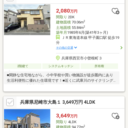
まで徒歩６分◇大庄北中学校まで徒歩７分◆◇◆今すぐご覧にな
られたい方◆◇◆【電話で問い合わせ】をタップしてご予約くだ
2,080
万円
さい！！ ■□アルバイト等、ローン審査が心配な方も、まずはご相
間取り
2DK
談下さい！□■
2
建物面積
70.06m
2
土地面積
55.84m
築年月
1985年6月(築41年3ヶ月)
ＪＲ東海道本線 甲子園口駅 徒歩19
分
その他の交通
兵庫県西宮市小曽根町３
2階建て
システムキッチン
所有権
■閑静な住宅地ながら、小中学校や買い物施設が徒歩圏内にあり
生活利便性に優れた住環境です！■近くに武庫川のサイクリング
ロードや、小曽根公園があり、気軽に体を動かすことができま
す！■車１台分の駐車スペース（車種による）があります。国道2
号線にも近く、小曽根線を通って阪神高速へもスムーズにアクセ
兵庫県尼崎市大島１ 3,649万円 4LDK
スできます。■弊社の特徴について東証上場「ウィル不動産販
売」阪神間・北摂・名古屋・東京に店舗展開しております。当社
オリジナルの物件管理システム「ウィリングナビ」で取引事例・
3,649
万円
売出物件など一挙に比較、ご説明いたします。お買い換え・リフ
間取り
4LDK
ォーム・ローン相談等お住まいに関わることは何でもご相談くだ
2
建物面積
94.77m