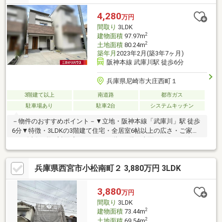
に収納付き。・駐車スペース２台（サイズ制限あり）。●周辺環
境・ローソン西宮高須町一丁目店まで４０ｍ（徒歩１分）・マッ
4,280
万円
クスバリュー西宮上田店まで４３０ｍ（徒歩６分）・ドラッグユ
間取り
3LDK
タカ西宮高須店まで４１０ｍ（徒歩６分）
2
建物面積
97.97m
2
土地面積
80.24m
築年月
2023年2月(築3年7ヶ月)
阪神本線 武庫川駅 徒歩6分
兵庫県尼崎市大庄西町１
3階建て以上
南道路
都市ガス
駐車場あり
駐車2台
システムキッチン
－物件のおすすめポイント－▼立地・阪神本線「武庫川」駅 徒歩
6分▼特徴・3LDKの3階建て住宅・全居室6帖以上の広さ・ご家族
との会話が弾む対面式キッチン・2階・3階に南面バルコニー有・
駐車スペース2台分有(車種による)▼設備・食洗機・浴室暖房乾燥
機・温水洗浄便座・複層ガラスサッシ▼周辺環境・大庄小学校 徒
兵庫県西宮市小松南町２ 3,880万円 3LDK
歩7分(約500m)・スーパー「グルメシティ尼崎大庄店」徒歩5分(約
360m)※前面道路幅員により容積率が160%に制限されます■ ご希
望の住まい探しをお手伝いします ━━━━━・・・物件の詳細・
3,880
万円
ご相談はお気軽にお問い合わせください。
間取り
3LDK
2
建物面積
73.44m
2
土地面積
69.54m