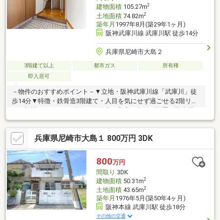
2
建物面積
105.27m
2
土地面積
74.82m
築年月
1997年8月(築29年1ヶ月)
阪神武庫川線 武庫川駅 徒歩14分
兵庫県尼崎市大島２
3階建て以上
都市ガス
所有権
即入居可
－物件のおすすめポイント－▼立地・阪神武庫川線「武庫川」徒
歩14分▼特徴・鉄骨造3階建て・人目を気にせず過ごせる2階リビ
ング設計・トイレ2カ所有・各洋室・和室に収納を設置・駐車場1
台分有(車種による)▼周辺環境・アカシヤ尼崎大庄店 徒歩9分(約
700m)・成文小学校 徒歩3分(約220m)・成文公園 徒歩1分(約
兵庫県尼崎市大島１ 800万円 3DK
30m)※建物面積 1階 32.35平米／2階 35.99平米／3階 36.93平米※容
積率は前面道路幅員により184％に制限されます■ ご希望の住まい
探しをお手伝いします ━━━━━・・・物件の詳細・ご相談はお
800
万円
気軽にお問い合わせください。
間取り
3DK
2
建物面積
50.31m
2
土地面積
43.65m
築年月
1976年5月(築50年4ヶ月)
阪神本線 武庫川駅 徒歩18分
その他の交通