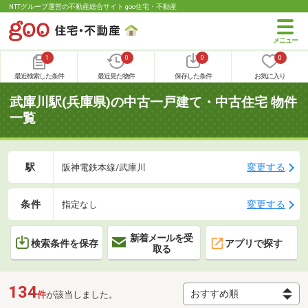
NTTグループ運営の不動産総合サイト goo住宅・不動産
1
0
0
0
最近検索した条件
最近見た物件
保存した条件
お気に入り
武庫川駅(兵庫県)の中古一戸建て・中古住宅 物件
一覧
駅
変更する
阪神電鉄本線/武庫川
条件
変更する
指定なし
新着メールを受
検索条件を保存
アプリで探す
取る
134
件
が該当しました。