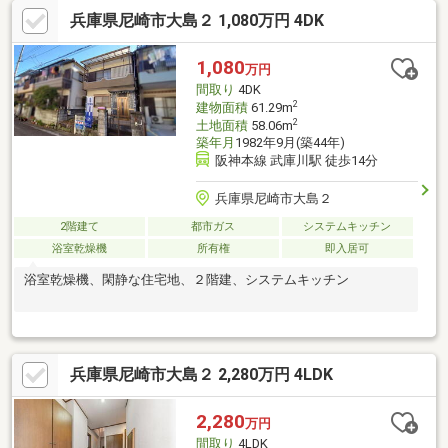
兵庫県尼崎市大島２ 1,080万円 4DK
1,080
万円
間取り
4DK
2
建物面積
61.29m
2
土地面積
58.06m
築年月
1982年9月(築44年)
阪神本線 武庫川駅 徒歩14分
兵庫県尼崎市大島２
2階建て
都市ガス
システムキッチン
浴室乾燥機
所有権
即入居可
浴室乾燥機、閑静な住宅地、２階建、システムキッチン
兵庫県尼崎市大島２ 2,280万円 4LDK
2,280
万円
間取り
4LDK