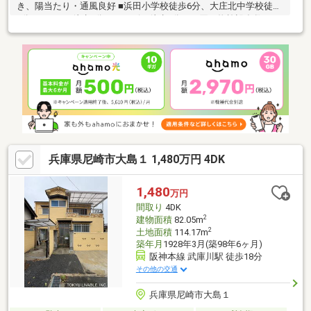
き、陽当たり・通風良好 ■浜田小学校徒歩6分、大庄北中学校徒歩
7分■スーパー徒歩4分、コンビ二徒歩8分、お買い物施設多数あり
■生活施設が徒歩圏内にあり便利な立地75.01平米程の建物面積で
スペースも十分。使い方も様々な、サービスルーム付き3SLDK物
件です。出窓スペースを有効に使うと、素敵な空間に早変わりし
ます。価格は980万円です。日常生活で利用頻度の高い水回りだ
からこそ、使い勝手のいいシステムキッチンを選んでみません
か。光をたくさん取り入れられる2面採光なので、長時間明かりが
入ってきます。
兵庫県尼崎市大島１ 1,480万円 4DK
1,480
万円
間取り
4DK
2
建物面積
82.05m
2
土地面積
114.17m
築年月
1928年3月(築98年6ヶ月)
阪神本線 武庫川駅 徒歩18分
その他の交通
兵庫県尼崎市大島１