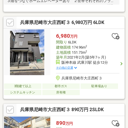
３階をつなぐホームエレベーターあり ２世帯それぞれのプライ
バシーが守られながらも コミュニケーションがとりやすい間取
りです！◆駐車場２台分あり（※車種による）◆土地面積：４
３．１１坪（１４２．５２㎡）◆建物面積：２１１．４１㎡◆南
兵庫県尼崎市大庄西町３ 6,980万円 6LDK
向きバルコニー◆収納充実 １階シャッター付物置・居室収納・
ＷＩＣ 廊下収納・納戸収納 他【充実の設備】・Ｌ型対面キ
ッチン・３口ガスコンロ・食器洗乾燥機・床暖房・ホームエレベ
6,980
万円
ーター・モニター付きインターホン・南向きバルコニー（２階・
間取り
6LDK
３階） 他
2
建物面積
174.96m
2
土地面積
151.73m
築年月
2021年2月(築5年7ヶ月)
阪神本線 武庫川駅 徒歩12分
その他の交通
兵庫県尼崎市大庄西町３
3階建て以上
都市ガス
駐車場あり
システムキッチン
所有権
兵庫県尼崎市大庄西町３ 890万円 2SLDK
890
万円