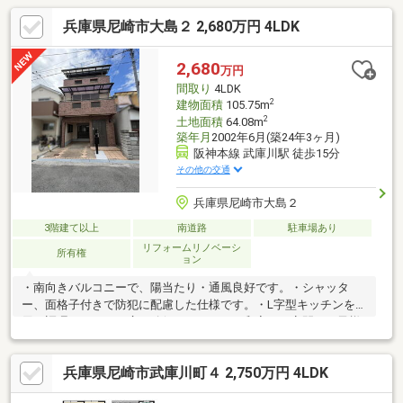
兵庫県尼崎市大島２ 2,680万円 4LDK
2,680
万円
間取り
4LDK
2
建物面積
105.75m
2
土地面積
64.08m
築年月
2002年6月(築24年3ヶ月)
阪神本線 武庫川駅 徒歩15分
その他の交通
兵庫県尼崎市大島２
3階建て以上
南道路
駐車場あり
リフォームリノベーシ
所有権
ョン
・南向きバルコニーで、陽当たり・通風良好です。・シャッタ
ー、面格子付きで防犯に配慮した仕様です。・L字型キッチンを採
用。調理スペースを広く確保できます。・和室は、客間やお子様
の遊び場など用途に応じて活用できます。・3階ロフトは、季節用
品などのかさばる荷物を収納できます。・ビルトインガレージは1
兵庫県尼崎市武庫川町４ 2,750万円 4LDK
台駐車可能※車種による制限があります。・小学校まで徒歩2分。
毎日の通学距離を抑えられる立地です。【2026年3月内装リフォ