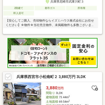
兵庫県尼崎市武庫川町３
2階建て
都市ガス
所有権
即入居可
【安心してご購入、売却物件ならイズミハウス株式会社にお任せ
ください】☆物件☆当社売主物件、未掲載物件も多数ございま
す。人口統計を基に、長期的にみても空室リスクの低いエリアに
特化しております。☆無料相談☆不動産投資をご検討されるにあ
たってお客様にどんなメリットがあるか、また、疑問点、ご不安
点などに対し丁寧にご説明致します。さらに、ご購入時のご資金
計画、ローン、節税対策についてもご説明致します。☆アフター
ケア☆ご購入後のアフターケアも当社にお任せ下さい。不動産全
般に関わるご相談も当社スタッフが分かりやすくご説明、ご対応
致します。◇まずはお気軽にお問い合わせ下さい◇
兵庫県西宮市小松南町２ 3,880万円 3LDK
3,880
万円
間取り
3LDK
2
建物面積
73.44m
2
土地面積
69.54m