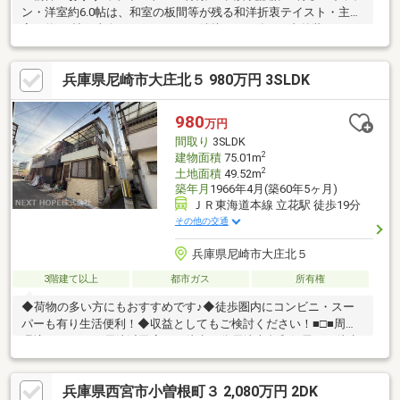
ン・洋室約6.0帖は、和室の板間等が残る和洋折衷テイスト・主寝
室は約8.0帖、南向きバルコニーが隣接▼2025年7月内外装リフォ
ーム済【張替】壁・天井クロス(全居室・廊下)、床CFシート 等
【交換】キッチン、洗面化粧台、トイレ 等【その他】外壁一部塗
兵庫県尼崎市大庄北５ 980万円 3SLDK
装、サイクルポート設置 他※建物建築時期／不詳※法令に基づく制
限／宅地造成及び特定盛土等規制法※容積率は前面道路幅員によ
り160％に制限されます■ ご希望の住まい探しをお手伝いします
980
万円
━━━━━・・・物件の詳細・ご相談はお気軽にお問い合わせく
間取り
3SLDK
ださい。
2
建物面積
75.01m
2
土地面積
49.52m
築年月
1966年4月(築60年5ヶ月)
ＪＲ東海道本線 立花駅 徒歩19分
その他の交通
兵庫県尼崎市大庄北５
3階建て以上
都市ガス
所有権
◆荷物の多い方にもおすすめです♪◆徒歩圏内にコンビニ・スー
パーも有り生活便利！◆収益としてもご検討ください！■□■周辺
環境■□■ニトリ 尼崎浜田店まで徒歩４分尼崎大島郵便局まで徒歩
５分セブンイレブン 尼崎浜田町2丁目店まで徒歩８分ファミリー
マート 尼崎大庄中通店まで徒歩９分スギドラッグ 尼崎西立花店ま
兵庫県西宮市小曽根町３ 2,080万円 2DK
で徒歩１２分グルメシティ西大島店まで徒歩１０分◇浜田小学校