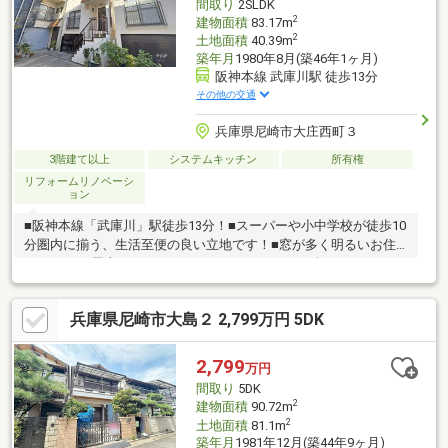
間取り
2SLDK
2
建物面積
83.17m
2
土地面積
40.39m
築年月
1980年8月(築46年1ヶ月)
阪神本線 武庫川駅 徒歩13分
その他の交通
兵庫県尼崎市大庄西町３
3階建て以上
システムキッチン
所有権
リフォームリノベーシ
ョン
■阪神本線「武庫川」駅徒歩13分！■スーパーや小中学校が徒歩10
分圏内に揃う、生活至便の良い立地です！■窓が多く明るいお住
まいです♪■屋上があり、BBQやガーデニングもお楽しみいただけ
ます♪【リフォーム履歴】2016年12月：キッチン・トイレ交換、2
階一部間取り変更2階・3階洋室フローリング張替、クロス張替
兵庫県尼崎市大島２ 2,799万円 5DK
2024年1月：給湯器交換【周辺施設】・グルメシティ尼崎大庄店…
徒歩6分・スーパーマルハチ大庄店…徒歩11分・ローソン尼崎大庄
西町三丁目…徒歩5分・大庄小学校…徒歩4分・大庄中学校…徒歩8
2,799
万円
分
間取り
5DK
2
建物面積
90.72m
2
土地面積
81.1m
築年月
1981年12月(築44年9ヶ月)