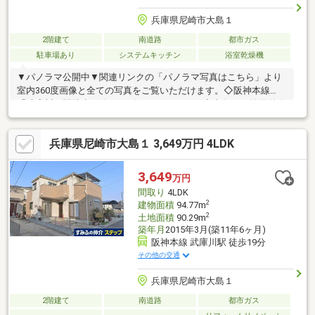
兵庫県尼崎市大島１
2階建て
南道路
都市ガス
駐車場あり
システムキッチン
浴室乾燥機
▼パノラマ公開中▼関連リンクの「パノラマ写真はこちら」より
室内360度画像と全ての写真をご覧いただけます。◇阪神本線
「武庫川」駅徒歩19分、JR線もアクセス可！◇南向き、前面道路
幅約6ｍ◇各居室6帖以上、収納付◇令和8年1月リフォーム済～リ
フォーム内容～・トイレ新調・畳表替・クロス、障子、襖張替・
兵庫県尼崎市大島１ 3,649万円 4LDK
ハウスクリーニング【教育施設】おおしま保育園：徒歩8分成文小
学校：徒歩8分大庄中学校：徒歩20分【商業・その他施設】グル
メシティ西大島店：徒歩7分デイリーヤマザキ稲葉荘1丁目店：徒
3,649
万円
歩6分尼崎稲葉荘郵便局：徒歩10分皆様からのご連絡心よりお待
間取り
4LDK
ちしております。
2
建物面積
94.77m
2
土地面積
90.29m
築年月
2015年3月(築11年6ヶ月)
阪神本線 武庫川駅 徒歩19分
その他の交通
兵庫県尼崎市大島１
2階建て
南道路
都市ガス