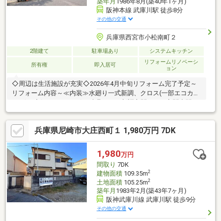
築年月
1986年8月(築40年1ヶ月)
阪神本線 武庫川駅 徒歩8分
その他の交通
兵庫県西宮市小松南町２
2階建て
駐車場あり
システムキッチン
リフォームリノベーシ
所有権
即入居可
ョン
◇周辺は生活施設が充実◇2026年4月中旬リフォーム完了予定～
リフォーム内容～≪内装≫水廻り一式新調、クロス(一部エコカラ
ット)、床(フロアタイル)、建具すべて新調玄関ドア、玄関土間タ
イル、玄関前タイル、網戸張替、宅配ボックスポスト、カラーモ
ニターインターホン...etc≪外装≫屋根、外装、バルコニー防水塗
兵庫県尼崎市大庄西町１ 1,980万円 7DK
装【教育施設】学文中学校：徒歩10分小松小学校：徒歩10分【商
業・その他施設】業務スーパー西宮鳴尾店：徒歩6分セブンイレブ
ン小松町2丁目店：徒歩4分兵庫医科大学病院：徒歩11分小松郵便
1,980
万円
局：徒歩2分皆様からのご連絡を心よりお待ちしております。
間取り
7DK
2
建物面積
109.35m
2
土地面積
105.25m
築年月
1983年2月(築43年7ヶ月)
阪神武庫川線 武庫川駅 徒歩9分
その他の交通