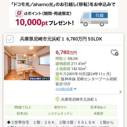
歩６分コープ大庄まで徒歩７分ローソン 尼崎大庄西町三丁目店ま
で徒歩８分尼崎大庄郵便局まで徒歩９分◇大庄中学校まで徒歩４
分◇大庄小学校まで徒歩３分
兵庫県尼崎市元浜町１ 6,780万円 5SLDK
6,780
万円
間取り
5SLDK
2
建物面積
211.41m
2
土地面積
142.52m
築年月
2001年10月(築24年11ヶ月)
阪神本線 尼崎センタープール前駅
徒歩12分
その他の交通
兵庫県尼崎市元浜町１
3階建て以上
都市ガス
駐車場あり
駐車2台
システムキッチン
床暖房
◆２世帯住宅 １階：２ＤＫ、２階３階：５ＳＬＤＫ １階から