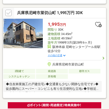
兵庫県尼崎市菜切山町 1,995万円 3DK
1,995
万円
間取り
3DK
2
建物面積
34.45m
2
土地面積
49.59m
築年月
1998年3月(築28年6ヶ月)
阪神本線 尼崎センタープール前駅
徒歩12分
その他の交通
兵庫県尼崎市菜切山町
2階建て
南道路
都市ガス
システムキッチン
所有権
◆住友林業施工の戸建住宅♪◆交通量も少ない閑静な住宅です♪◆
徒歩圏内にスーパー・コンビニも有り生活便利な立地♪◆学校近
く安心・安全通学♪◆リフォームのご相談も承ります！◎◎リフ
ォーム◎◎・クロス貼替・ハウスクリーニングはお引渡しまでに
完了します♪■□■周辺環境■□■ファミリーマート 尼崎大庄中通店ま
で徒歩５分スーパーマルハチ 大庄店まで徒歩５分水明公園まで徒