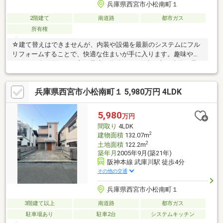
兵庫県西宮市小松南町１
2階建て
南道路
都市ガス
所有権
☆建て替えはできませんが、内装や設備を最新のシステムにフル
リフォームすることで、快適な住まいが手に入ります。趣味や暮
らしにお金を回したい方に最適な物件です♪☆古き良き建物の骨
組みを活かし、あなた好みの空間へカスタマイズしませんか？柱
や梁をあえて見せるヴィンテージ風のリノベーションなど、こだ
兵庫県西宮市小松南町１ 5,980万円 4LDK
わりを詰め込める素材がここにあります。「買う」だけでなく
「創る」楽しさを、スタートしましょう♪☆リフォーム費用をか
けても総額を低く抑えられます。建て替え不可であっても、賃貸
5,980
万円
市場では「家賃」に影響しにくいため、収益物件も候補です。賢
間取り
4LDK
く直して、安定した家賃収入を目指せます♪
2
建物面積
132.07m
2
土地面積
122.2m
築年月
2005年9月(築21年)
阪神本線 武庫川駅 徒歩4分
その他の交通
兵庫県西宮市小松南町１
3階建て以上
南道路
都市ガス
駐車場あり
駐車2台
システムキッチン