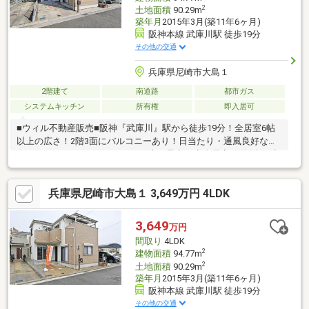
さい。
2
土地面積
90.29m
築年月
2015年3月(築11年6ヶ月)
阪神本線 武庫川駅 徒歩19分
その他の交通
兵庫県尼崎市大島１
2階建て
南道路
都市ガス
システムキッチン
所有権
即入居可
■ウィル不動産販売■阪神『武庫川』駅から徒歩19分！全居室6帖
以上の広さ！2階3面にバルコニーあり！日当たり・通風良好な南
向き住戸！2026年1月リフォーム完了予定！◇全居室2面採光！◇
前面道路は広々約6ｍ！◇IHクッキングヒーター搭載！◇JR・阪
神の2Wayアクセス可能！◇モニター付きインターフォンでセキュ
兵庫県尼崎市大島１ 3,649万円 4LDK
リティ安心！◇リフォーム内容～クロス張替、畳表替え・障子・
襖張替、室内クリーニング、トイレ新調【弊社の特徴について】
■お車でのご来場も可能です。駐車場も完備しておりますのでご
3,649
万円
利用ください。■キッズスペースもございます。
間取り
4LDK
2
建物面積
94.77m
2
土地面積
90.29m
築年月
2015年3月(築11年6ヶ月)
阪神本線 武庫川駅 徒歩19分
その他の交通