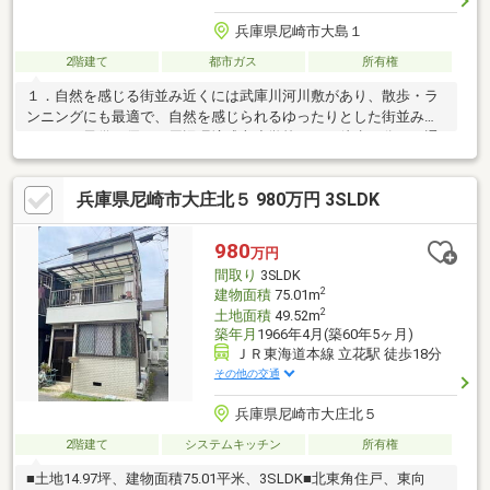
兵庫県尼崎市大島１
2階建て
都市ガス
所有権
１．自然を感じる街並み近くには武庫川河川敷があり、散歩・ラ
ンニングにも最適で、自然を感じられるゆったりとした街並みで
す。２．子供に優しい周辺環境成文小学校までは徒歩５分で、通
学にも安心感が感じられます。また、近くに公園もあり子供がの
びのび遊べます。３．近隣施設が豊富コンビニやスーパーまで近
兵庫県尼崎市大庄北５ 980万円 3SLDK
く、毎日の買い物がラクになる便利な立地。徒歩圏内で完結する
ストレスのない生活動線が実現できます。
980
万円
間取り
3SLDK
2
建物面積
75.01m
2
土地面積
49.52m
築年月
1966年4月(築60年5ヶ月)
ＪＲ東海道本線 立花駅 徒歩18分
その他の交通
兵庫県尼崎市大庄北５
2階建て
システムキッチン
所有権
■土地14.97坪、建物面積75.01平米、3SLDK■北東角住戸、東向