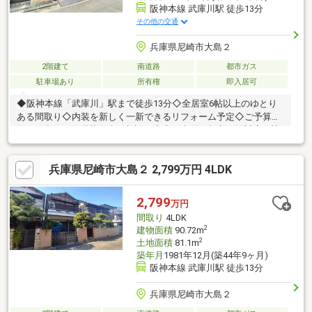
阪神本線 武庫川駅 徒歩13分
その他の交通
兵庫県尼崎市大島２
2階建て
南道路
都市ガス
駐車場あり
所有権
即入居可
◆阪神本線「武庫川」駅まで徒歩13分◇全居室6帖以上のゆとり
ある間取り◇内装を新しく一新できるリフォーム予定◇ご予算や
好みに合わせて現状有姿も相談可◇上下水道・都市ガス対応の快
適な住環境◇お気軽にお問い合わせ・ご相談ください ■ハウスド
ゥ！阪急伊丹駅前店物件選びから住宅ローンまで、住まい探しを
兵庫県尼崎市大島２ 2,799万円 4LDK
丁寧にサポート。見学予約もお気軽にご相談ください。
2,799
万円
間取り
4LDK
2
建物面積
90.72m
2
土地面積
81.1m
築年月
1981年12月(築44年9ヶ月)
阪神本線 武庫川駅 徒歩13分
兵庫県尼崎市大島２