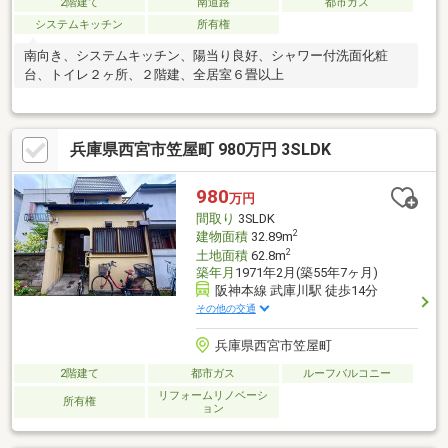
2階建て
南道路
都市ガス
システムキッチン
所有権
南向き、システムキッチン、陽当り良好、シャワー付洗面化粧
台、トイレ２ヶ所、２階建、全居室６畳以上
兵庫県西宮市笠屋町 980万円 3SLDK
980
万円
間取り
3SLDK
2
建物面積
32.89m
2
土地面積
62.8m
築年月
1971年2月(築55年7ヶ月)
阪神本線 武庫川駅 徒歩14分
その他の交通
兵庫県西宮市笠屋町
2階建て
都市ガス
ルーフバルコニー
リフォームリノベーシ
所有権
ョン