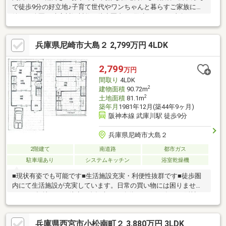
で徒歩9分の好立地♪子育て世代やワンちゃんと暮らすご家族には
嬉しい公園や武庫川河川敷も徒歩圏内♪お散歩コースに事欠かない
暮らしやすい環境です♪間口の広い土地は将来、建て替えの際も選
んでよかったと思える資産価値があります！武庫川駅には、スー
兵庫県尼崎市大島２ 2,799万円 4LDK
パーや商店が増えていますので便利で楽しい暮らしが送れそうで
す♪住宅ローンにも柔軟に対応できますのでお気軽にお問い合わせ
ください。
2,799
万円
間取り
4LDK
2
建物面積
90.72m
2
土地面積
81.1m
築年月
1981年12月(築44年9ヶ月)
阪神本線 武庫川駅 徒歩9分
兵庫県尼崎市大島２
2階建て
南道路
都市ガス
駐車場あり
システムキッチン
浴室乾燥機
■現状有姿でも可能です■生活施設充実・利便性抜群です■徒歩圏
内にて生活施設が充実しています。日常の買い物には困りませ
ん。■平坦地につき徒歩・自転車での移動がスムーズです■阪神バ
ス「大庄北生涯学習プラザ前」停：徒歩約5分■内覧可能です。お
気軽にお問い合わせください♪【ネット・ホームページに掲載され
兵庫県西宮市小松南町２ 3,880万円 3LDK
ていない物件多数有、お気軽にお問い合わせください】♪ホームペ