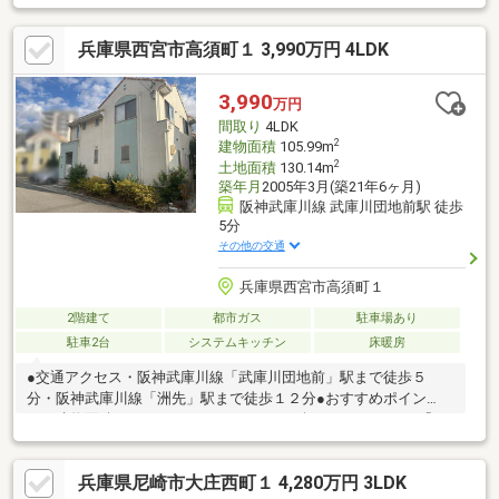
ます♪☆武庫川駅徒歩5分の好立地。毎日の通勤・通学はもちろ
ん、休日の都心へのお出かけもスムーズです。駅前には医療機関
兵庫県西宮市高須町１ 3,990万円 4LDK
もあります、利便性の良さはまさに理想的なロケーションです
♪☆建物面積がコンパクトなため、固定資産税や光熱費、修繕費
などのランニングコストを抑えられます♪☆掃除や家事の動線が
3,990
万円
短く、毎日のメンテナンスが非常にラクになります♪
間取り
4LDK
2
建物面積
105.99m
2
土地面積
130.14m
築年月
2005年3月(築21年6ヶ月)
阪神武庫川線 武庫川団地前駅 徒歩
5分
その他の交通
兵庫県西宮市高須町１
2階建て
都市ガス
駐車場あり
駐車2台
システムキッチン
床暖房
●交通アクセス・阪神武庫川線「武庫川団地前」駅まで徒歩５
分・阪神武庫川線「洲先」駅まで徒歩１２分●おすすめポイン
ト・建物面積１０５．９９㎡（３２．０６坪）、ゆとりある「４
ＬＤＫ」の間取り。・会話が弾む対面式キッチン。食器洗乾燥
機、浄水器付き。・床暖房（リビング・ダイニング部分）、浴室
兵庫県尼崎市大庄西町１ 4,280万円 3LDK
換気乾燥暖房機付き。・全居室＋ＬＤＫ、１階廊下部分、洗面所