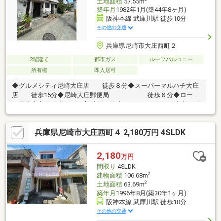
土地面積
57.55m
築年月
1982年1月(築44年8ヶ月)
阪神本線 武庫川駅 徒歩10分
その他の交通
兵庫県尼崎市大庄西町２
2階建て
都市ガス
ルーフバルコニー
所有権
即入居可
◆グルメシティ尼崎大庄店 徒歩８分◆スーパーマルハチ大庄
店 徒歩15分◆尼崎大庄郵便局 徒歩６分◆ローソ
ン尼崎大庄西町店三丁目店 徒歩６分◆ドラッグコスモス大庄西町
店 徒歩13分◆大庄小学校 徒歩９分◆大庄中学校 徒
歩10分
兵庫県尼崎市大庄西町４ 2,180万円 4SLDK
2,180
万円
間取り
4SLDK
2
建物面積
106.68m
2
土地面積
63.69m
築年月
1996年8月(築30年1ヶ月)
阪神本線 武庫川駅 徒歩10分
その他の交通