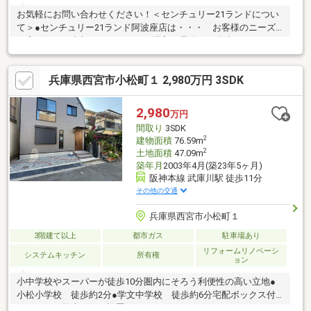
お気軽にお問い合わせください！＜センチュリー21ランドについ
て＞●センチュリー21ランド阿波座店は・・・ お客様のニーズ
に寄り添い、大切なお住まいのご購入に最後まで伴走いたしま
す！●リフォームのご相談も承っております。●購入・売却・ロー
ンのご相談・・・なんでもお気軽にご相談くださいませ！〇大阪
兵庫県西宮市小松町１ 2,980万円 3SDK
メトロ千日前線・中央線「阿波座」駅5番出口より徒歩約2分！〇
営業時間：10：00～20：00（火曜日・水曜日定休日※祝日は営
業）事前にご連絡いただけますと、スムーズにご案内が可能で
2,980
万円
す。ご連絡お待ちしております！
間取り
3SDK
2
建物面積
76.59m
2
土地面積
47.09m
築年月
2003年4月(築23年5ヶ月)
阪神本線 武庫川駅 徒歩11分
その他の交通
兵庫県西宮市小松町１
3階建て以上
都市ガス
駐車場あり
リフォームリノベーシ
システムキッチン
所有権
ョン
小中学校やスーパーが徒歩10分圏内にそろう利便性の高い立地●
小松小学校 徒歩約2分●学文中学校 徒歩約6分宅配ボックス付
きポスト、幹太くんも設置！