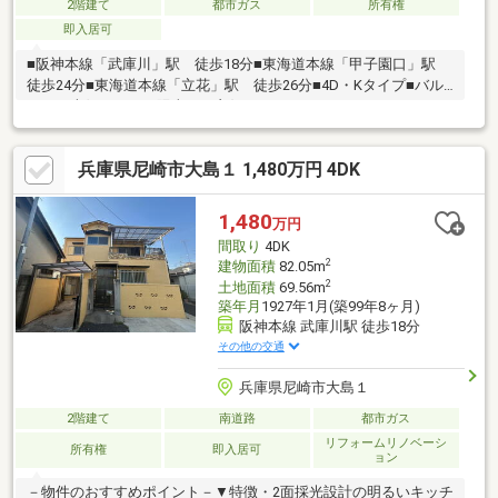
2階建て
都市ガス
所有権
即入居可
■阪神本線「武庫川」駅 徒歩18分■東海道本線「甲子園口」駅
徒歩24分■東海道本線「立花」駅 徒歩26分■4D・Kタイプ■バル
コニー南側につき、陽当たり良好です。 ■ライフインフォメー
ション・グルメシティ西大島店…徒歩4分（約250ｍ）・食品館ア
プロ尼崎大庄店…徒歩9分（約700ｍ）・ローソン尼崎大島三丁目
兵庫県尼崎市大島１ 1,480万円 4DK
店…徒歩3分（230ｍ）・ファミリーマート尼崎大庄店…徒歩9分
（約650ｍ）■物件の詳細及び内覧希望のお問い合わせにつきまし
ては担当までお願いいたします。 （フリーコール ０１２０－
1,480
万円
９１９－９３０）
間取り
4DK
2
建物面積
82.05m
2
土地面積
69.56m
築年月
1927年1月(築99年8ヶ月)
阪神本線 武庫川駅 徒歩18分
その他の交通
兵庫県尼崎市大島１
2階建て
南道路
都市ガス
リフォームリノベーシ
所有権
即入居可
ョン
－物件のおすすめポイント－▼特徴・2面採光設計の明るいキッチ