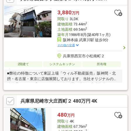
ージ他物件掲載中♪お家の売却相談、無料査定しております住宅ロ
ーンでお困りな方は当社へご相談をとりあえずローン相談だけで
3,880
万円
もしたい方大歓迎です！
間取り
3LDK
2
建物面積
73.44m
2
土地面積
69.54m
築年月
1986年8月(築40年1ヶ月)
阪神本線 武庫川駅 徒歩9分
その他の交通
兵庫県西宮市小松南町２
2階建て
システムキッチン
所有権
■弊社の特徴について東証上場「ウィル不動産販売」阪神間・北
摂・名古屋・東京に店舗展開しております。当社オリジナルの物
件管理システム「ウィリングナビ」で取引事例・売出物件など一
挙に比較、ご説明いたします。お買い換え・リフォーム・ローン
相談等お住まいに関わることは何でもご相談ください。弊社独自
兵庫県尼崎市大庄西町２ 480万円 4K
のお得な「平日会員制度」あります。現地待ち合わせや物件最寄
り駅までの送迎も可能です。まずはお気軽にお電話を！【定休
日】なし・年末年始・他【営業時間】10：00～19：00駐車場・キ
480
万円
ッズスペースもございます。小さなお子様がいらっしゃるご家庭
間取り
4K
もお気軽にご来場下さい！詳しくは当社ホームページまで。
2
建物面積
67.76m
2