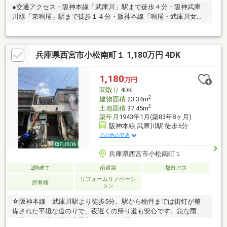
●交通アクセス・阪神本線「武庫川」駅まで徒歩４分・阪神武庫
川線「東鳴尾」駅まで徒歩１４分・阪神本線「鳴尾・武庫川女子
大前」駅まで徒歩１５分●おすすめポイント・土地面積は、登記
簿１２２．２０㎡（３６．９坪）。・ご家族が集うＬＤＫは約１
７．７帖。ゆったりと団らんの時を過ごせます。・全居室２面採
兵庫県西宮市小松南町１ 1,180万円 4DK
光や、２面バルコニーが設けられているなど、採光部が多く明る
い住宅です。・トイレは３箇所、洗面台は２箇所設けられていま
す。・全洋室収納付き。お部屋の中がすっきり片付きます。●周
1,180
万円
辺環境・ローソン兵庫医科大学病院店まで４１０m（徒歩６
間取り
4DK
分）・西宮市立小松小学校まで７６０m（徒歩１０分）
2
建物面積
23.34m
2
土地面積
37.45m
築年月
1943年1月(築83年8ヶ月)
阪神本線 武庫川駅 徒歩5分
その他の交通
兵庫県西宮市小松南町１
2階建て
南道路
都市ガス
リフォームリノベーシ
所有権
ョン
☆阪神本線 武庫川駅より徒歩5分。駅から物件までは街灯が整
備された平坦な道のりで、夜遅くの帰り道も安心です。急な雨で
も慌てずに済む駅徒歩圏内で、日々の暮らしにゆとりをもたらし