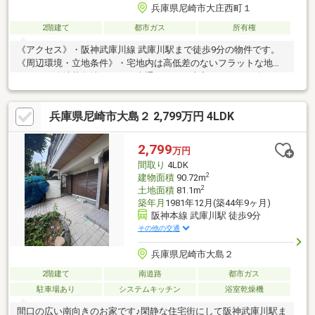
兵庫県尼崎市大庄西町１
2階建て
都市ガス
所有権
《アクセス》・阪神武庫川線 武庫川駅まで徒歩9分の物件です。
《周辺環境・立地条件》・宅地内は高低差のないフラットな地形
です。・路地状敷地のため、表通りから一本入っており、人目が
気にならないのが特徴です。《道路・方位等》・前面道路は通り
ぬけができないため、車の交通量が少ないのが特徴です。《室内
兵庫県尼崎市大島２ 2,799万円 4LDK
の特徴》・室内は2世帯住宅用に建築されているため、広々とお使
いいただけます。・玄関が2か所あり、独立してご利用可能です。
2,799
万円
間取り
4LDK
2
建物面積
90.72m
2
土地面積
81.1m
築年月
1981年12月(築44年9ヶ月)
阪神本線 武庫川駅 徒歩9分
その他の交通
兵庫県尼崎市大島２
2階建て
南道路
都市ガス
駐車場あり
システムキッチン
浴室乾燥機
間口の広い南向きのお家です♪閑静な住宅街にして阪神武庫川駅ま