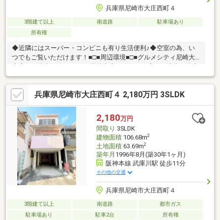
兵庫県尼崎市大庄西町４
3階建て以上
南道路
駐車場あり
所有権
◆近隣にはスーパー・コンビニも有り生活便利♪◆空室の為、い
つでもご覧いただけます！■□■周辺環境■□■グルメシティ尼崎大
庄店まで徒歩４分ローソン 尼崎大庄西町三丁目店まで徒歩４分水
明公園まで徒歩３分 コープ大庄まで徒歩６分尼崎大庄郵便局まで
徒歩５分ファミリーマート 尼崎大庄西町店まで徒歩７分スーパー
兵庫県尼崎市大庄西町４ 2,180万円 3SLDK
マルハチ大庄店まで徒歩１０分◇大庄小学校まで徒歩５分◇大庄
中学校まで徒歩１０分◆◇◆今すぐご覧になられたい方
◆◇◆【見学予約】ボタンをタップしてください！！
2,180
万円
間取り
3SLDK
2
建物面積
106.68m
2
土地面積
63.69m
築年月
1996年8月(築30年1ヶ月)
阪神本線 武庫川駅 徒歩11分
その他の交通
兵庫県尼崎市大庄西町４
3階建て以上
南道路
都市ガス
駐車場あり
駐車2台
所有権