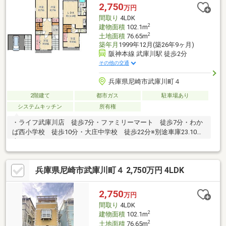
ーム完了】ガスコンロ・レンジフード・洗面化粧台・TVモニター
2,750
万円
付インターホン・ポスト・火災報知器新調全室クロス貼替・トイ
間取り
4LDK
レ・洗面室CF貼替・畳表替・障子貼替
2
建物面積
102.1m
2
土地面積
76.65m
築年月
1999年12月(築26年9ヶ月)
阪神本線 武庫川駅 徒歩2分
その他の交通
兵庫県尼崎市武庫川町４
2階建て
都市ガス
駐車場あり
システムキッチン
所有権
・ライフ武庫川店 徒歩7分・ファミリーマート 徒歩7分・わか
ば西小学校 徒歩10分・大庄中学校 徒歩22分※別途車庫23.10平
米あります。
兵庫県尼崎市武庫川町４ 2,750万円 4LDK
2,750
万円
間取り
4LDK
2
建物面積
102.1m
2
土地面積
76.65m