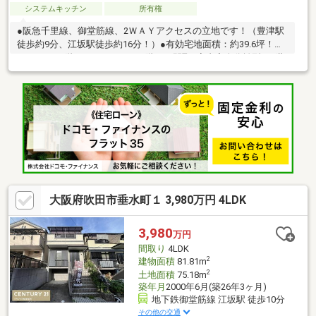
システムキッチン
所有権
●阪急千里線、御堂筋線、2ＷＡＹアクセスの立地です！（豊津駅
徒歩約9分、江坂駅徒歩約16分！）●有効宅地面積：約39.6坪！
●2SLDK（1階）+2SLDK（2・3階）の間取●室内完全分離型の2世
帯住宅です！●1階部分：70.61m2、2・3階部分：102m2！●吹き
抜けのあるお家です！（天窓もございます）●各居室に収納があ
り、納戸も2か所あります！●道路との高低差はございません！●
リフォーム・建物建築に関するご相談もお気軽にお申し付けくだ
さい。
大阪府吹田市垂水町１ 3,980万円 4LDK
3,980
万円
間取り
4LDK
2
建物面積
81.81m
2
土地面積
75.18m
築年月
2000年6月(築26年3ヶ月)
地下鉄御堂筋線 江坂駅 徒歩10分
その他の交通