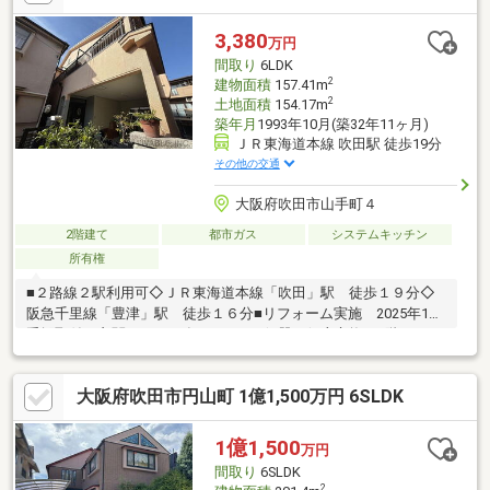
に便利です。～
3,380
万円
間取り
6LDK
2
建物面積
157.41m
2
土地面積
154.17m
築年月
1993年10月(築32年11ヶ月)
ＪＲ東海道本線 吹田駅 徒歩19分
その他の交通
大阪府吹田市山手町４
2階建て
都市ガス
システムキッチン
所有権
■２路線２駅利用可◇ＪＲ東海道本線「吹田」駅 徒歩１９分◇
阪急千里線「豊津」駅 徒歩１６分■リフォーム実施 2025年1月
手摺取付（玄関） 2023年1月トイレ便器、便座交換（1階）
2022年1月1階廊下重ね張り■その他リフォーム履歴あり 2020年1
月ガスコンロ交換、給湯器交換 2019年1月屋根葺き替え工事
大阪府吹田市円山町 1億1,500万円 6SLDK
2011年1月リビング床暖房設置、ユニットバス交換、一階和室畳
交換
1億1,500
万円
間取り
6SLDK
2