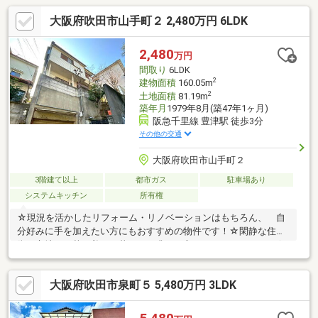
大阪府吹田市山手町２ 2,480万円 6LDK
2,480
万円
間取り
6LDK
2
建物面積
160.05m
2
土地面積
81.19m
築年月
1979年8月(築47年1ヶ月)
阪急千里線 豊津駅 徒歩3分
その他の交通
大阪府吹田市山手町２
3階建て以上
都市ガス
駐車場あり
システムキッチン
所有権
☆現況を活かしたリフォーム・リノベーションはもちろん、 自
分好みに手を加えたい方にもおすすめの物件です！☆閑静な住宅
街に立地し、落ち着いた暮らしを求める方にもおすすめです！☆
阪急千里線「豊津」駅徒歩3分で通勤・通学に便利な立地！☆理
想の住まいづくりを、この立地から始めませんか！！～周辺環境
大阪府吹田市泉町５ 5,480万円 3LDK
の良さと利便性を兼ね備え、長く安心して暮らせるエリア～■阪
急千里線 『豊津』駅 徒歩3分！■山手小学校まで 徒歩5分圏
内！■豊津中学校まで 徒歩15分圏内！■ライフ豊津店 徒歩6