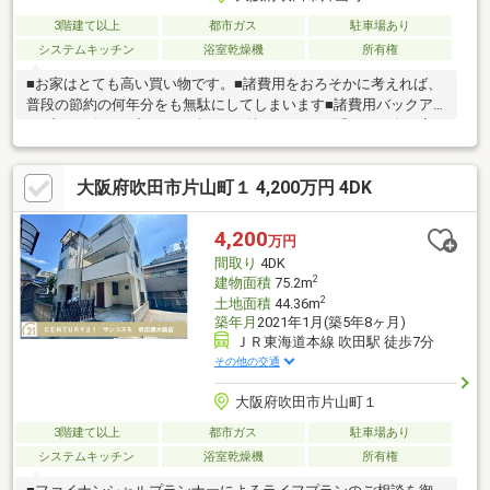
3階建て以上
都市ガス
駐車場あり
システムキッチン
浴室乾燥機
所有権
■お家はとても高い買い物です。■諸費用をおろそかに考えれば、
普段の節約の何年分をも無駄にしてしまいます■諸費用バックア
ップサービスはプレゼント欄をご確認ください■浮いたお金は家
具・家電・引越代などにお使いください！■諸費用明細書はご内
覧時に持参致しますので何でもご質問ください。■ハウスエンテ
大阪府吹田市片山町１ 4,200万円 4DK
はお客様の味方で相談相手です。◆JR京都線「吹田」駅へアクセ
スしやすい立地にある中古一戸建です◆室内はご家族でゆったり
と過ごせる間取りです◆周辺にはスーパーやコンビニ、教育施
4,200
万円
設、公園など、毎日の生活を支える施設がそろっており、暮らし
間取り
4DK
やすさを感じられる住環境です。
2
建物面積
75.2m
2
土地面積
44.36m
築年月
2021年1月(築5年8ヶ月)
ＪＲ東海道本線 吹田駅 徒歩7分
その他の交通
大阪府吹田市片山町１
3階建て以上
都市ガス
駐車場あり
システムキッチン
浴室乾燥機
所有権