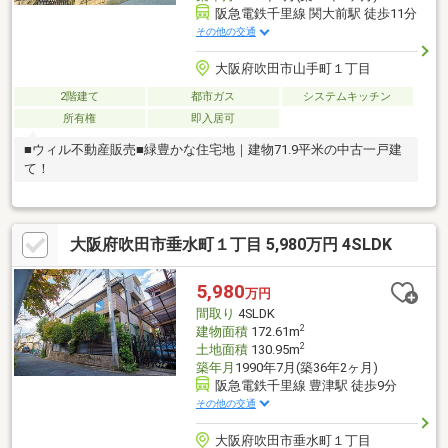
阪急電鉄千里線 関大前駅 徒歩11分
その他の交通
大阪府吹田市山手町１丁目
2階建て
都市ガス
システムキッチン
所有権
即入居可
■ウィル不動産販売■緑豊かな住宅地｜建物71.9平米の中古一戸建
て！
大阪府吹田市垂水町１丁目 5,980万円 4SLDK
5,980
万円
間取り
4SLDK
2
建物面積
172.61m
2
土地面積
130.95m
築年月
1990年7月(築36年2ヶ月)
阪急電鉄千里線 豊津駅 徒歩9分
その他の交通
大阪府吹田市垂水町１丁目