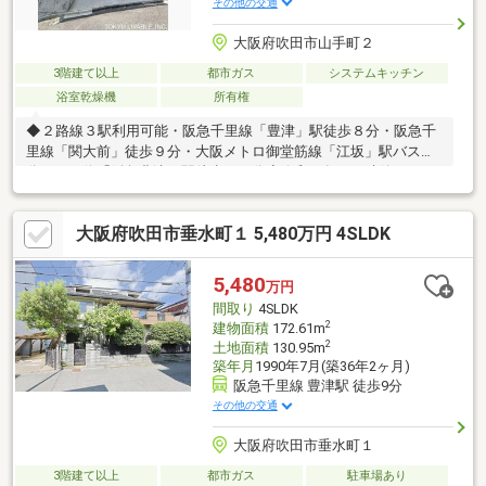
その他の交通
大阪府吹田市山手町２
3階建て以上
都市ガス
システムキッチン
浴室乾燥機
所有権
◆２路線３駅利用可能・阪急千里線「豊津」駅徒歩８分・阪急千
里線「関大前」徒歩９分・大阪メトロ御堂筋線「江坂」駅バス９
分、バス停「阪急豊津」駅徒歩１１分◆令和４年３月建築の２
LDK＋２納戸◆１階・２階にトイレ２か所あり◆ＬＤＫ１５畳◆
１階部分に駐車場あり（サイズにより制限あります）◆浴室は１
大阪府吹田市垂水町１ 5,480万円 4SLDK
６１６サイズ◆前面道路幅員４．７ｍ
5,480
万円
間取り
4SLDK
2
建物面積
172.61m
2
土地面積
130.95m
築年月
1990年7月(築36年2ヶ月)
阪急千里線 豊津駅 徒歩9分
その他の交通
大阪府吹田市垂水町１
3階建て以上
都市ガス
駐車場あり