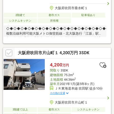
大阪府吹田市垂水町１
2階建て
都市ガス
駐車場あり
システムキッチン
所有権
◇◆◇◆◇◆◇◆◇◆◇◆◇◆◇◆◇◆◇◆◇◆◇◆◇◆◇◆◇■
複数沿線利用可能大阪メトロ御堂筋線・北大阪急行「江坂」駅徒
歩10分阪急千里線「豊津」駅徒歩15分■周辺施設フレスコ江坂店
まで約560ｍ（徒歩7分）ダイエー江坂公園前店まで約790ｍ（徒
歩10分）セブンイレブン吹田江坂町1丁目店まで約430ｍ（徒歩6
大阪府吹田市片山町１ 4,200万円 3SDK
分）吹田江坂郵便局まで約600ｍ（徒歩8分）
4,200
万円
間取り
3SDK
2
建物面積
75.2m
2
土地面積
44.36m
築年月
2021年1月(築5年8ヶ月)
ＪＲ東海道本線 吹田駅 徒歩10分
その他の交通
大阪府吹田市片山町１
3階建て以上
都市ガス
システムキッチン