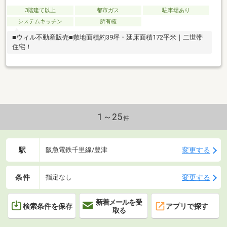
3階建て以上
都市ガス
駐車場あり
システムキッチン
所有権
■ウィル不動産販売■敷地面積約39坪・延床面積172平米｜二世帯
住宅！
1～25
件
駅
変更する
阪急電鉄千里線/豊津
条件
変更する
指定なし
新着メールを受
検索条件を保存
アプリで探す
取る