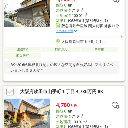
間取り
8K
2
建物面積
71.9m
2
土地面積
100.01m
築年月
1965年6月(築61年3ヶ月)
阪急電鉄千里線 関大前駅 徒歩11分
その他の交通
大阪府吹田市山手町１丁目
2階建て
都市ガス
所有権
即入居可
「8K+20.6帖屋根裏収納」の広大な空間を自分好みにフルリノベ
ーションしませんか？
大阪府吹田市山手町１丁目 4,780万円 8K
4,780
万円
間取り
8K
2
建物面積
71.9m
2
土地面積
100.01m
築年月
1965年6月(築61年3ヶ月)