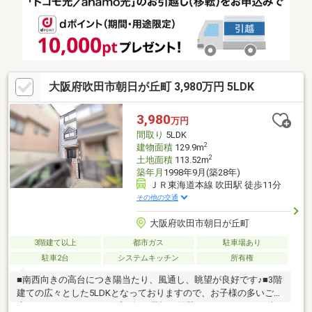
第三小学校 徒歩１７分吹田市立垂水保育園 徒歩４分垂水上池
公園 徒歩２分吹田市立片山市民プール 徒歩１４分
大阪府吹田市朝日が丘町 3,980万円 5LDK
3,980
万円
間取り
5LDK
2
建物面積
129.9m
2
土地面積
113.52m
築年月
1998年9月(築28年)
ＪＲ東海道本線 吹田駅 徒歩11分
その他の交通
大阪府吹田市朝日が丘町
3階建て以上
都市ガス
駐車場あり
駐車2台
システムキッチン
所有権
■南西向きの高台につき陽当たり、風通し、眺望が良好です♪■3階
建ての広々とした5LDKとなっておりますので、お子様の多いご家
庭にもオススメです♪■令和2年に屋根、外壁をリフレッシュ工事