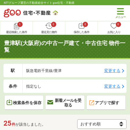
NTTグループ運営の不動産総合サイト goo住宅・不動産
1
0
0
0
最近検索した条件
最近見た物件
保存した条件
お気に入り
豊津駅(大阪府)の中古一戸建て・中古住宅 物件一
覧
駅
変更する
阪急電鉄千里線/豊津
条件
変更する
指定なし
新着メールを受
検索条件を保存
アプリで探す
取る
25
件
が該当しました。