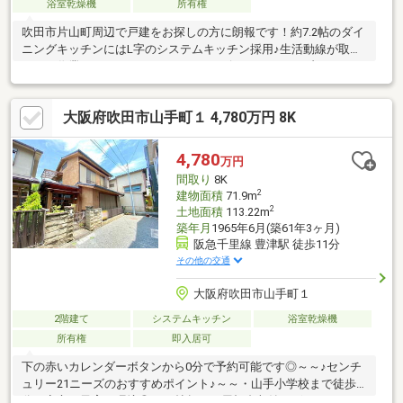
浴室乾燥機
所有権
吹田市片山町周辺で戸建をお探しの方に朗報です！約7.2帖のダイ
ニングキッチンにはL字のシステムキッチン採用♪生活動線が取り
やすく作業のしやすいキッチンです。ビルドインオーブンレンジ
設置済みなのもポイント☆各居室収納 ロフトで家族の荷物をスッ
キリ収納可能！千里第一小学校まで徒歩5分、片山中学校まで徒歩
大阪府吹田市山手町１ 4,780万円 8K
23分。周辺にはイオン吹田店等のお買い物施設充実！現地見学や
内見等お気軽にお問い合わせください。
4,780
万円
間取り
8K
2
建物面積
71.9m
2
土地面積
113.22m
築年月
1965年6月(築61年3ヶ月)
阪急千里線 豊津駅 徒歩11分
その他の交通
大阪府吹田市山手町１
2階建て
システムキッチン
浴室乾燥機
所有権
即入居可
下の赤いカレンダーボタンから0分で予約可能です◎～～♪センチ
ュリー21ニーズのおすすめポイント♪～～・山手小学校まで徒歩4
分で安心の子育て環境◎・20帖超えの屋根裏収納ございますの