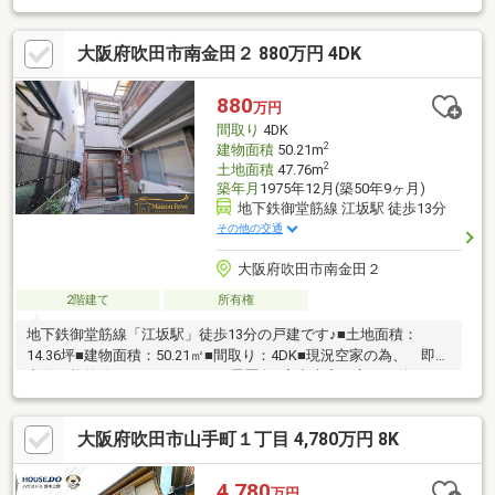
しておりますので綺麗な外観となっております♪■駐車スペースが
2台駐車出来ます♪■JR京都線「吹田駅」まで徒歩約11分と通勤や
大阪府吹田市南金田２ 880万円 4DK
通学にも便が良い立地となっております♪■小学校まで徒歩約9分
と近く、又、緑も多く閑静な住宅街となっておりますので、子育
ての環境にはピッタリです♪■スーパーも徒歩約７分と近くにあ
880
万円
り、急なお買い物や買い忘れがあっても安心ですね♪
間取り
4DK
2
建物面積
50.21m
2
土地面積
47.76m
築年月
1975年12月(築50年9ヶ月)
地下鉄御堂筋線 江坂駅 徒歩13分
その他の交通
大阪府吹田市南金田２
2階建て
所有権
地下鉄御堂筋線「江坂駅」徒歩13分の戸建です♪■土地面積：
14.36坪■建物面積：50.21㎡■間取り：4DK■現況空家の為、 即日
内覧可能物件です♪■リフォーム履歴有■室内大変丁寧にお使いで
す♪■物件にご興味ございましたら、 お気軽にお申しつけ下さい
ませ！【周辺環境】・吹田南小学校（約500ｍ）・第六小学校
大阪府吹田市山手町１丁目 4,780万円 8K
（約770ｍ）・キリン堂南金田店（約400）・南吹田公園（約700
ｍ）・認定こども園かんらんこども園（390ｍ）・コーヨー江坂
店（約880ｍ）・業務スーパー江坂店（約500ｍ）
4,780
万円