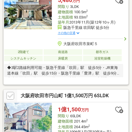
5,480
万円
分！※弊社にてリノベーションやリフォームのご相談も承らせて
間取り
3LDK
頂きます。
2
建物面積
100.5m
2
土地面積
93.03m
築年月
2013年11月(築12年10ヶ月)
阪急千里線 吹田駅 徒歩5分
その他の交通
大阪府吹田市泉町５
2階建て
南道路
都市ガス
システムキッチン
床暖房
浴室乾燥機
◆3駅2路線利用可能・阪急千里線「吹田」駅 徒歩5分・JR東海
道本線「吹田」駅 徒歩15分・阪急千里線「豊津」駅 徒歩9分
◆建物面積：1階49.5m2 2階51.0m2 合計：100.50m2◆間取り：
3LDKタイプ◆平成25年11月建築のオール電化住宅◆リビング・
ダイニングに床暖房◆収納スペース充実◆駐車2台以上可能(車種
大阪府吹田市円山町 1億1,500万円 6SLDK
による制限あり)◆室内丁寧にお使いです～ライフインフォメーシ
ョン～◇ライフ豊津店まで徒歩6分(約450m)◇吹田市役所まで徒
歩7分(約481m)◇吹田第二小学校まで徒歩9分(約660m)◇第六中学
1億1,500
万円
校まで徒歩15分(約1160m)
間取り
6SLDK
2
建物面積
201.4m
2
土地面積
264.45m
築年月
1996年1月(築30年8ヶ月)