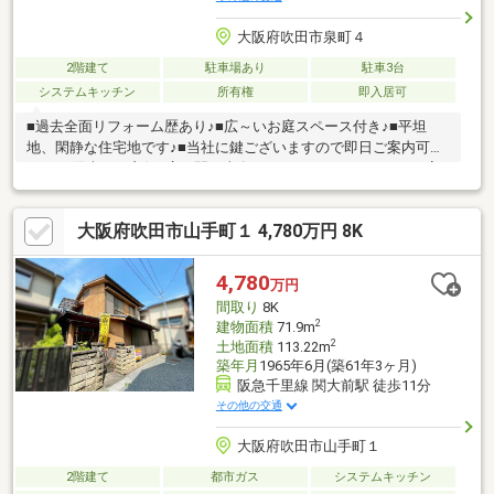
大阪府吹田市泉町４
2階建て
駐車場あり
駐車3台
システムキッチン
所有権
即入居可
■過去全面リフォーム歴あり♪■広～いお庭スペース付き♪■平坦
地、閑静な住宅地です♪■当社に鍵ございますので即日ご案内可能
です♪■陽当たり良好♪広い間口南向き♪■サッシをぺアガラスに変
更しておりますので気密性も抜群です♪
大阪府吹田市山手町１ 4,780万円 8K
4,780
万円
間取り
8K
2
建物面積
71.9m
2
土地面積
113.22m
築年月
1965年6月(築61年3ヶ月)
阪急千里線 関大前駅 徒歩11分
その他の交通
大阪府吹田市山手町１
2階建て
都市ガス
システムキッチン