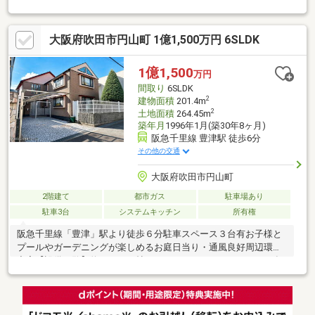
市立片山小学校まで約５００ｍ（徒歩約７分）・吹田市立片山中
学校まで約１３００ｍ（徒歩約１７分）◇周辺には生活施設も充
大阪府吹田市円山町 1億1,500万円 6SLDK
実しております♪・吹田グリーンプレイスまで約７５０ｍ（徒歩約
１０分）・フードネットマート片山町サンゼリア店まで約５８０
ｍ（徒歩約８分）・ローソン吹田片山2丁目店まで約５５０ｍ（徒
1億1,500
万円
歩約７分）・ココカラファイン吹田グリーンプレイス店まで約４
間取り
6SLDK
９０ｍ（徒歩約７分）
2
建物面積
201.4m
2
土地面積
264.45m
築年月
1996年1月(築30年8ヶ月)
阪急千里線 豊津駅 徒歩6分
その他の交通
大阪府吹田市円山町
2階建て
都市ガス
駐車場あり
駐車3台
システムキッチン
所有権
阪急千里線「豊津」駅より徒歩６分駐車スペース３台有お子様と
プールやガーデニングが楽しめるお庭日当り・通風良好周辺環境
充実【設備一覧】約１８．７帖あるＬＤＫカウンターキッチン食
器洗浄乾燥機付浴室とは別にシャワースペース有温水洗浄便座ト
イレ２か所有納戸・ＷＩＣ・グルニエで収納量◎【周辺環境】ラ
イフ豊津店 徒歩９分ローソン吹田円山町店 徒歩３分スギ薬局
豊津店 徒歩７分吹田市立第一中学校 徒歩１２分吹田市立千里