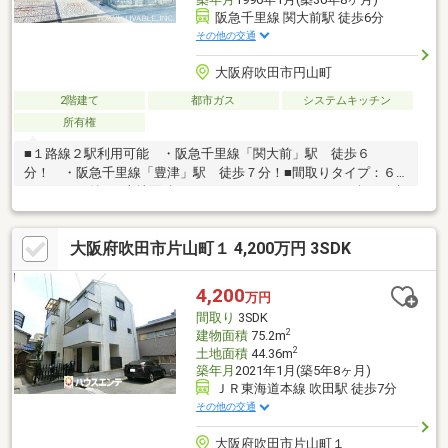
阪急千里線 関大前駅 徒歩6分
その他の交通
大阪府吹田市円山町
2階建て
都市ガス
システムキッチン
所有権
■１路線２駅利用可能 ・阪急千里線「関大前」駅 徒歩６
分！ ・阪急千里線「豊津」駅 徒歩７分！■間取りタイプ：６
ＬＤＫ＋１納戸■土地面積：２６４．４５㎡（７９．９９坪）■建
物面積：２０１．４０㎡（６０．９２坪）■ＬＤＫは約１８．７
畳■各居室は約６畳以上ございます◇物件の詳細及び内覧希望の
大阪府吹田市片山町１ 4,200万円 3SDK
お問合せにつきましては、 担当：舟積（ふなづみ）までお願い
致します。（フリーコール０１２０－１０９－４７５）
4,200
万円
間取り
3SDK
2
建物面積
75.2m
2
土地面積
44.36m
築年月
2021年1月(築5年8ヶ月)
ＪＲ東海道本線 吹田駅 徒歩7分
その他の交通
大阪府吹田市片山町１