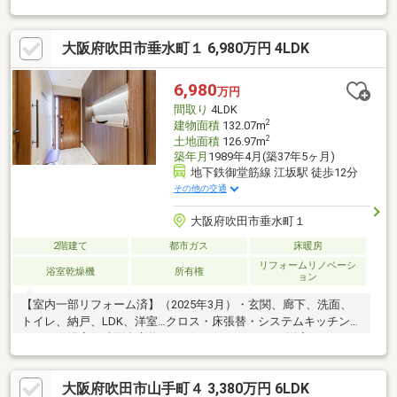
で、物が多いご家庭でも安心ですよ・6帖以上の居室が5部屋 ゆ
とりある室内です・水回り家事動線スムーズ◎・全居室採光確保
大阪府吹田市垂水町１ 6,980万円 4LDK
でき、明るい室内◇充実した周辺環境・ファミリーマートまで徒
歩3分・ライフまで徒歩10分・ウェルシアまで徒歩9分・内科まで
徒歩6分◇交通アクセス・阪急千里線「関大前」駅まで徒歩11
6,980
万円
分・JR東海道線「吹田」駅まで徒歩19分
間取り
4LDK
2
建物面積
132.07m
2
土地面積
126.97m
築年月
1989年4月(築37年5ヶ月)
地下鉄御堂筋線 江坂駅 徒歩12分
その他の交通
大阪府吹田市垂水町１
2階建て
都市ガス
床暖房
リフォームリノベーシ
浴室乾燥機
所有権
ョン
【室内一部リフォーム済】（2025年3月）・玄関、廊下、洗面、
トイレ、納戸、LDK、洋室…クロス・床張替・システムキッチン・
トイレ・浴室・洗面台交換・リビング、キッチン、洋室、トイ
レ、洗面室に床暖房有■土地面積：１２６．９７㎡ ■延床面積：
１３２．０７㎡■地下鉄御堂筋線『江坂』駅 徒歩１２分 阪
大阪府吹田市山手町４ 3,380万円 6LDK
急千里線『豊津』駅 徒歩１４分～２沿線利用可能！通勤・通学