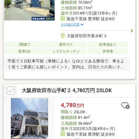
2
建物面積
70.06m
2
土地面積
85.71m
築年月
2014年1月(築12年8ヶ月)
阪急千里線 豊津駅 徒歩8分
その他の交通
大阪府吹田市垂水町３
2階建て
都市ガス
駐車場あり
駐車2台
システムキッチン
所有権
平面で２台駐車可能（車種による）なゆとりある敷地で、車をよ
く使うご家庭にも嬉しいポイント。室内は、日当たりの良い２階
リビングが魅力で、外からの視線も入りにくく、家族がゆったり
過ごせる快適な空間です。さらに、ウッドデッキ付きで、洗濯物
干し・お子さまの遊び場・ちょっとしたアウトドアなど、暮らし
大阪府吹田市山手町２ 4,780万円 2SLDK
の幅が広がります。≪周辺施設≫・豊津ファミリーショップハー
スまで、約６５０ｍ・スーパーフレスコ江坂店まで、約７００
ｍ・セブンイレブン吹田垂水町３丁目店まで、約３５０ｍ・ロー
4,780
万円
ソン吹田垂水三丁目店まで、約３５０ｍ・吹田市立豊津第一小学
間取り
2SLDK
校まで、約４５０ｍ・吹田市立豊津中学校まで、約５００ｍ
2
建物面積
81.4m
2
土地面積
56.66m
築年月
2022年3月(築4年6ヶ月)
阪急千里線 豊津駅 徒歩8分