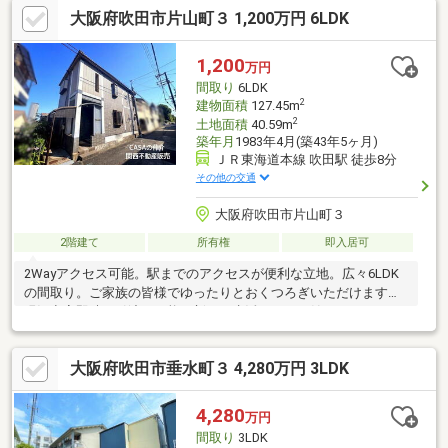
大阪府吹田市片山町３ 1,200万円 6LDK
談くださいませ。弊社にはファイナンシャルプランナーの専門部
署もございます。
1,200
万円
間取り
6LDK
2
建物面積
127.45m
2
土地面積
40.59m
築年月
1983年4月(築43年5ヶ月)
ＪＲ東海道本線 吹田駅 徒歩8分
その他の交通
大阪府吹田市片山町３
2階建て
所有権
即入居可
2Wayアクセス可能。駅までのアクセスが便利な立地。広々6LDK
の間取り。ご家族の皆様でゆったりとおくつろぎいただけます。
現況空家即時お引渡し可能。新しい生活をすぐに始められます。
ご内覧のご希望など、お気軽にお問い合わせください。※構造：
鉄筋コンクリート・木造瓦葺※居住誘導区域※屋外広告物規制区
大阪府吹田市垂水町３ 4,280万円 3LDK
域：重点制限※建物西側南側 軒・設備・配管など越境有※建ぺい
容積オーバー
4,280
万円
間取り
3LDK