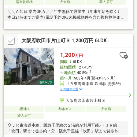
浴室乾燥機
所有権
即入居可
＼＼☆即日 案内OK☆／／年中無休で営業中（年末年始を除く）
本日21時までご案内♪電話予約OK♪未掲載物件を含む複数物件まと
めて案内OK♪関大前駅徒歩11分など3駅が生活圏の利便性と緑豊か
な落ち着いた住環境が魅力の戸建です◎「8K」の豊富な部屋数に
加え、20.6帖の大容量の屋根裏収納付き！お子様の成長に合わせ
大阪府吹田市片山町３ 1,200万円 6LDK
た子供部屋の確保や、在宅ワーク、趣味の部屋など自由自在にレ
イアウト可能です♪リフォーム・リノベーションプランご用意でき
ます！事例を見ながらのご相談もOK！お気軽にご相談ください♪
1,200
万円
中古物件の気になるポイントも専門スタッフが分かりやすく丁寧
間取り
6LDK
にご説明・サポートいたします！
2
建物面積
127.45m
2
土地面積
40.59m
築年月
1983年4月(築43年5ヶ月)
ＪＲ東海道本線 吹田駅 徒歩8分
その他の交通
大阪府吹田市片山町３
2階建て
都市ガス
所有権
即入居可
◇ＪＲ東海道本線、阪急千里線の２沿線が利用可能♪・ＪＲ線
「吹田」駅まで徒歩約７分・阪急千里線「吹田」駅まで徒歩約１
５分◇子育てに最適な環境！お子様の通学時も安心です♪・吹田