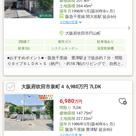
建物面積
201.4m
2
土地面積
264.45m
築年月
1996年1月(築30年8ヶ月)
阪急千里線 関大前駅 徒歩6分
その他の交通
大阪府吹田市円山町
2階建て
都市ガス
駐車場あり
駐車3台
システムキッチン
浴室乾燥機
■おすすめポイント■・阪急千里線 豊津駅まで徒歩約７分・間取
りタイプ６ＬＤＫ＋Ｓ（納戸）・約18.7帖のリビングで、自然と
家族が１箇所に集まります・電気自動車用の充電設備がございま
す ・玄関上吹き抜けとなっており、開放的な空間とな
っております・全居室６帖以上あり、個人の空間も確保できます
大阪府吹田市泉町４ 6,980万円 7LDK
■近隣施設■【学校】・吹田市立千里第三小学校 徒歩約１７分
（約1300ｍ）・吹田市立第一中学校 徒歩約１３分（約990ｍ）
【商業施設など】・ライフ豊津店 徒歩約１０分（約770ｍ）・
6,980
万円
ローソン吹田円山町店 徒歩約３分（約210ｍ）・スギ薬局豊津
間取り
7LDK
店 徒歩約７分（約550ｍ）
2
建物面積
147.75m
2
土地面積
227.33m
築年月
1986年3月(築40年6ヶ月)
阪急千里線 豊津駅 徒歩8分
その他の交通