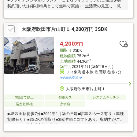
■ファイナンシャルプランナーによるライフプランのご相談を御
契約頂いたお客様特典として無料で実施♪・生活費の見直し・教育
資金等の家族の資金計画・資産運用のコツ・保険の見直し・老後
困らないような資金計画・親の相続対策相談■□■おすすめポイン
ト紹介♪■□■◆吹田市立千里第一小学校◆吹田市立片山中学校■耐
大阪府吹田市片山町１ 4,200万円 3SDK
火構造・耐震等級３取得♪令和３年１月建築♪■近隣商業施設が充
実♪スーパー・コンビニ・駅など徒歩１０分圏内♪■収納が充実し
ており、３階部分にはロフトが御座います♪■ビルトインガレージ
4,200
万円
にはハイルーフ駐車可♪◆不動産の相談はCENTYRY21サンコスモ
間取り
3SDK
吹田関大前店へ♪
2
建物面積
75.2m
2
土地面積
44.36m
築年月
2021年1月(築5年8ヶ月)
ＪＲ東海道本線 吹田駅 徒歩7分
その他の交通
大阪府吹田市片山町１
3階建て以上
都市ガス
システムキッチン
浴室乾燥機
所有権
■JR吹田駅徒歩7分■2021年1月築の戸建■駐車スペース有り（車種
制限有り）■3SDKの間取り■3階洋室にロフトあり。収納力がござ
います。■浴室暖房乾燥機付き■キッチンはビルトインオーブンレ
ンジ付き物件に関することはもちろん、住宅ローン等の資金面な
どお住まいのご購入に関することはどんなことでもお気軽にご相