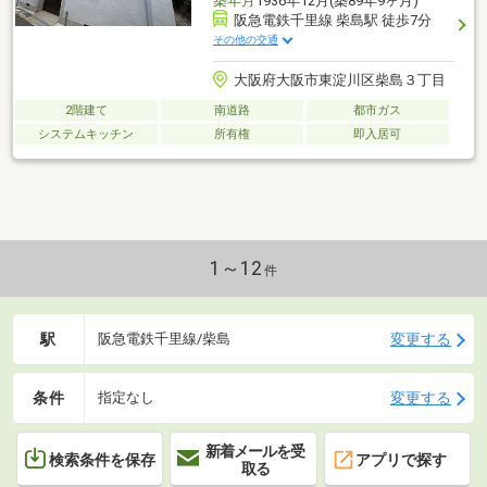
築年月
1936年12月(築89年9ヶ月)
阪急電鉄千里線 柴島駅 徒歩7分
その他の交通
大阪府大阪市東淀川区柴島３丁目
2階建て
南道路
都市ガス
システムキッチン
所有権
即入居可
1～12
件
駅
変更する
阪急電鉄千里線/柴島
条件
変更する
指定なし
新着メールを受
検索条件を保存
アプリで探す
取る