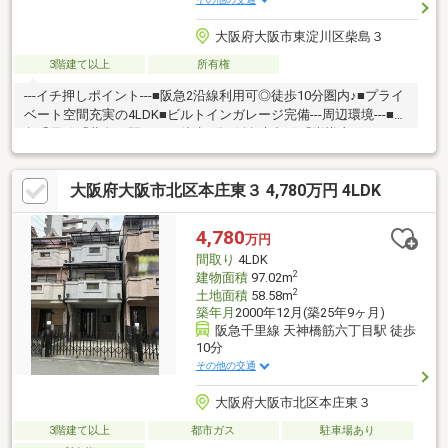
大阪府大阪市東淀川区柴島３
3階建て以上
所有権
---イチ押しポイント---■阪急2沿線利用可◎徒歩10分圏内♪■プライ
ベート空間充実の4LDK■ビルトインガレージ完備---周辺環境---■阪
急千里線「柴島」駅・・・徒歩9分■阪急京都線「崇禅寺」
駅・・・徒歩10分■東淡路小学校・・・徒歩11分■柴島中学
校・・・徒歩8分※当社では他社様が掲載している物件もご紹介、
大阪府大阪市北区本庄東３ 4,780万円 4LDK
ご案内が可能です！あわせて内覧を希望される際は、お問い合わ
せの際希望の物件名をお申し付けくださいませ！
4,780
万円
間取り
4LDK
2
建物面積
97.02m
2
土地面積
58.58m
築年月
2000年12月(築25年9ヶ月)
阪急千里線 天神橋筋六丁目駅 徒歩
10分
その他の交通
大阪府大阪市北区本庄東３
3階建て以上
都市ガス
駐車場あり