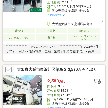
2
土地面積
62.64m
築年月
1936年1月(築90年8ヶ月)
阪急千里線 柴島駅 徒歩7分
その他の交通
大阪府大阪市東淀川区柴島３
2階建て
南道路
都市ガス
リフォームリノベーシ
システムキッチン
所有権
ョン
⌒⌒⌒⌒⌒⌒⌒ オススメポイント ⌒⌒⌒⌒⌒⌒⌒● 2026年7月
リフォーム済♪● 阪急電鉄千里線「柴島」駅まで徒歩7分♪● 南東角
地につき陽当り良好♪● 1階に水回りが集中！動線に優れてます♪＼
住まいのご相談お気軽にご連絡ください！／「どのエリアに住む
か迷っている」「ネットで探すのに疲れた」「条件に合う物件が
大阪府大阪市東淀川区柴島３ 2,580万円 4LDK
なかなか出てこない」 ライフプランに寄り
添いご提案をさせていただきます。物件の売買はもちろん、資金
計画や将来の住み替えのご相談までお客様の「理想の暮らし」を
2,580
万円
サポートいたします♪
間取り
4LDK
2
建物面積
85.98m
2
土地面積
47.54m
築年月
1999年11月(築26年10ヶ月)
阪急千里線 柴島駅 徒歩9分
その他の交通