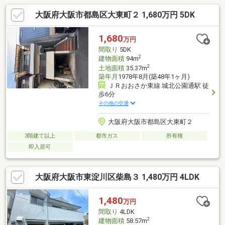
大阪府大阪市都島区大東町２ 1,680万円 5DK
1,680
万円
間取り
5DK
2
建物面積
94m
2
土地面積
35.37m
築年月
1978年8月(築48年1ヶ月)
ＪＲおおさか東線 城北公園通駅 徒
歩6分
その他の交通
大阪府大阪市都島区大東町２
3階建て以上
都市ガス
所有権
即入居可
大阪府大阪市東淀川区柴島３ 1,480万円 4LDK
1,480
万円
間取り
4LDK
2
建物面積
58.57m