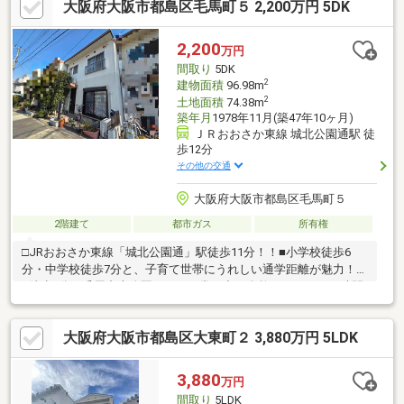
大阪府大阪市都島区毛馬町５ 2,200万円 5DK
◆夜間早朝もお気軽にご連絡ください！◆無料送迎可「購入する
か分からないけど見るだけ見たい」「他社の物件もまとめて見て
みたい」等ご購入をご検討中のお客様にとって、より良い条件で
2,200
万円
ご購入頂く為に精一杯サポート致します不動産の事なら何でもお
間取り
5DK
気軽にご相談下さい！
2
建物面積
96.98m
2
土地面積
74.38m
築年月
1978年11月(築47年10ヶ月)
ＪＲおおさか東線 城北公園通駅 徒
歩12分
その他の交通
大阪府大阪市都島区毛馬町５
2階建て
都市ガス
所有権
□JRおおさか東線「城北公園通」駅徒歩11分！！■小学校徒歩6
分・中学校徒歩7分と、子育て世帯にうれしい通学距離が魅力！！
□徒歩5分の毛馬中央公園では、日常の中で自然とふれあえる時間
も！■5DK・延床約97㎡の住まいは、部屋数に余裕があり、□家族
それぞれの時間も大切にできる間取りです。■「立地」「広さ」
大阪府大阪市都島区大東町２ 3,880万円 5LDK
「価格」のバランスを重視した住まいをお探しの方に、ぜひご覧
いただきたい物件です
3,880
万円
間取り
5LDK