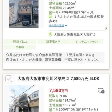
2
建物面積
102.65m
2
土地面積
72.45m
築年月
2009年8月(築17年1ヶ月)
ＪＲおおさか東線 城北公園通駅 徒
歩4分
その他の交通
大阪府大阪市都島区大東町２
3階建て以上
駐車場あり
システムキッチン
所有権
◇見るだけ大歓迎です◇無料送迎可能 ・主要採光面：東向き、二
面採光！・おいだき機能、浴室乾燥機、浴室に窓あり・カウンタ
ーキッチンで3口コンロ・人気の都島エリア！・全室窓あり！・住
環境良好・安心の住宅保証付◇レスポンスは迅速に◇交渉は全力
です◆‐多忙なお客様の「面倒だな」をフルサポート致します‐
大阪府大阪市東淀川区柴島２ 7,580万円 5LDK
◆「とりあえず見たい」「他社でローンをを断られた」「他社の
物件もまとめて見てみたい」「相談だけしてみたい」「しっかり
交渉してほしい」「無駄を省きたい」等お気軽にご連絡下さいま
7,580
万円
せ。
間取り
5LDK
2
建物面積
184.77m
2
土地面積
165.25m
築年月
2006年10月(築19年11ヶ月)