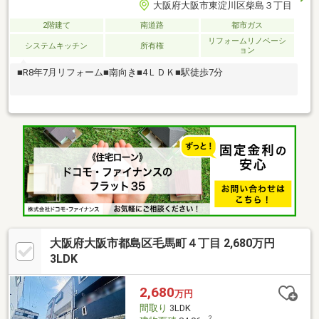
大阪府大阪市東淀川区柴島３丁目
2階建て
南道路
都市ガス
リフォームリノベーシ
システムキッチン
所有権
ョン
■R8年7月リフォーム■南向き■4ＬＤＫ■駅徒歩7分
大阪府大阪市都島区毛馬町４丁目 2,680万円
3LDK
2,680
万円
間取り
3LDK
2