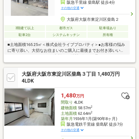
阪急千里線 柴島駅 徒歩4分
その他の交通
大阪府大阪市東淀川区柴島２
3階建て以上
都市ガス
駐車場あり
駐車2台
システムキッチン
所有権
■土地面積165.25㎡＜株式会社ライブプロパティ＞●お客様の悩み
に寄り添い、大切なお住まいのご購入に最後までお付き添いいた
します！●リフォームのご相談もご希望に沿って承っておりま
す！●購入・売却・ローンのご相談・・・しっかりとお聞き取り
致します！なんでもお気軽にご相談ください！☆☆お家購入検討
大阪府大阪市東淀川区柴島３丁目 1,480万円
時の注意点や購入時からのライフプラン見直し、家族形態の変化
にともなう必要なお家の改装、メンテナンス、資産運用、贈与や
4LDK
相続まで、当社提携の各分野の専門家と共に、安心のサポートを
させて頂いております。☆☆ご連絡お待ちしております！株式会
1,480
万円
社ライブプロパティ06-6766-4641
間取り
4LDK
2
建物面積
58.57m
2
土地面積
62.64m
築年月
1936年1月(築90年8ヶ月)
阪急電鉄千里線 柴島駅 徒歩7分
その他の交通