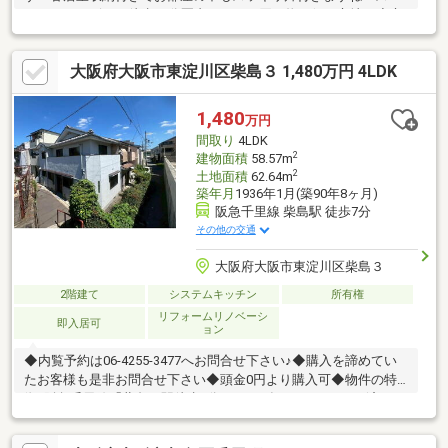
パー、コンビニが徒歩10分圏内にありお買い物至便な立地！◇立
地・大阪市立淀川小学校まで徒歩約4分・大阪市立淀川中学校まで
徒歩約1分◆◇弊社が選ばれる理由◆◇１．お金の扱い方のプ
大阪府大阪市東淀川区柴島３ 1,480万円 4LDK
ロ、ファイナンシャルプランナーが資金計画をサポート！２．買
い替えなどにも対応できる売却専門チームあり！３．たくさんの
銀行と繋がりがあるため、最も低金利になるように審査が可能！
1,480
万円
弊社は専門家同士が連携をとっているため、より多くの知見がご
間取り
4LDK
ざいます。お気軽にお問合せください！
2
建物面積
58.57m
2
土地面積
62.64m
築年月
1936年1月(築90年8ヶ月)
阪急千里線 柴島駅 徒歩7分
その他の交通
大阪府大阪市東淀川区柴島３
2階建て
システムキッチン
所有権
リフォームリノベーシ
即入居可
ョン
◆内覧予約は06-4255-3477へお問合せ下さい♪◆購入を諦めてい
たお客様も是非お問合せ下さい◆頭金0円より購入可◆物件の特
徴♪阪急千里線「柴島」駅徒歩7分！♪2026年7月リフォーム済
♪♪4LDK・角地で陽当たり良好！♪即引渡し可！♪2沿線利用可能で
通勤・通学便利！◆見るだけ大歓迎◆接客対応品質に自信があり