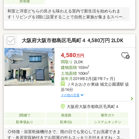
所有権
和室と洋室どちらの良さも味わえる室内で新生活を始められま
す！リビングを2階に設置することで自然と家族が集まるスペース
に♪約4.5帖の和室は寝室としてだけでなくお子様の遊び場にもお
すすめです。各洋室は6帖以上で家族それぞれのプライベートスペ
ースを確保可能！豊崎本庄小学校まで徒歩13分、豊崎中学校まで
大阪府大阪市都島区毛馬町４ 4,580万円 2LDK
徒歩4分。周辺にはスーパーやドラッグストア等有で通勤通学だけ
でなくお買い物も便利な立地です。内見等お気軽にお問い合わせ
ください。
4,580
万円
間取り
2LDK
2
建物面積
103m
2
土地面積
100m
築年月
2019年2月(築7年7ヶ月)
ＪＲおおさか東線 城北公園通駅 徒
歩16分
その他の交通
大阪府大阪市都島区毛馬町４
2階建て
南道路
都市ガス
駐車場あり
駐車2台
システムキッチン
◇特徴・浴室乾燥機付きで、雨の日でも安心してお洗濯できま
す・各居室収納付きでお部屋の中もスッキリ片付きますね・スー