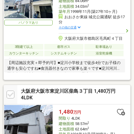
建物面積
84.06m
2
土地面積
34.03m
築年月
1998年11月(築27年10ヶ月)
おおさか東線 城北公園通駅 徒歩17
分
パノラマあり
その他の交通
大阪府大阪市都島区毛馬町４丁目
3階建て以上
都市ガス
駐車場あり
カウンターキッチン
システムキッチン
浴室乾燥機
【周辺施設充実＋即予約可】■淀川小学校まで徒歩4分でお子様の
通学も安心ですね■食洗器付きなので家事も楽々です■淀川河川公
園徒歩10分以内でお散歩やジョギングにも最適です
大阪府大阪市東淀川区柴島３丁目 1,480万円
4LDK
1,480
万円
間取り
4LDK
2
建物面積
58.57m
2
土地面積
62.64m