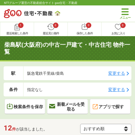
NTTグループ運営の不動産総合サイト goo住宅・不動産
1
0
0
0
最近検索した条件
最近見た物件
保存した条件
お気に入り
柴島駅(大阪府)の中古一戸建て・中古住宅 物件一
覧
駅
変更する
阪急電鉄千里線/柴島
条件
変更する
指定なし
新着メールを受
検索条件を保存
アプリで探す
取る
12
件
が該当しました。