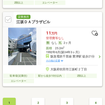
2階以上
エレベーター
貸事務所
江坂ＤＡプラザビル
11
万円
管理費等なし
なし
2ヶ月
2
面積
25.2m
1992年6月(築34年3ヶ月)
阪急電鉄千里線 豊津駅 徒歩21分
その他の交通
大阪府吹田市江坂町２丁目
駐車場(近隣含)
駅から徒歩10分以内
2階以上
エレベーター
1
2
3
4