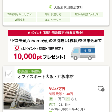
大阪府吹田市広芝町
24時間セキュリティ
即引き渡し可
駅から徒歩5分以内
2階以上
エレベーター
貸店舗・事務所
オフィスポート大阪・江坂本館
9.57
万円
管理費等7,040円
10万円
なし
2
面積
21.15m
1991年5月(築35年4ヶ月)