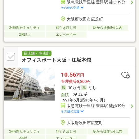
阪急電鉄千里線 豊津駅 徒歩19分
その他の交通
大阪府吹田市広芝町
24時間セキュリティ
即引き渡し可
駅から徒歩5分以内
2階以上
エレベーター
貸店舗・事務所
オフィスポート大阪・江坂本館
10.56
万円
管理費等8,800円
10万円
なし
2
面積
26.44m
1991年5月(築35年4ヶ月)
阪急電鉄千里線 豊津駅 徒歩19分
その他の交通
大阪府吹田市広芝町
24時間セキュリティ
即引き渡し可
駅から徒歩5分以内
2階以上
エレベーター