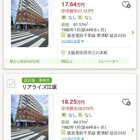
17.64
万円
管理費等27,137円
なし
なし
2
面積
81.57m
1982年1月(築44年8ヶ月)
阪急電鉄千里線 豊津駅 徒歩23分
その他の交通
大阪府吹田市江の木町
駅から徒歩5分以内
2階以上
エレベーター
貸店舗・事務所
リアライズ江坂
18.25
万円
管理費等28,072円
なし
なし
2
面積
84.37m
1982年1月(築44年8ヶ月)
阪急電鉄千里線 豊津駅 徒歩23分
その他の交通