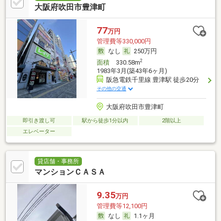
大阪府吹田市豊津町
77
万円
管理費等330,000円
なし
250万円
2
面積
330.58m
1983年3月(築43年6ヶ月)
阪急電鉄千里線 豊津駅 徒歩20分
その他の交通
大阪府吹田市豊津町
即引き渡し可
駅から徒歩1分以内
2階以上
エレベーター
貸店舗・事務所
マンションＣＡＳＡ
9.35
万円
管理費等12,100円
なし
1.1ヶ月