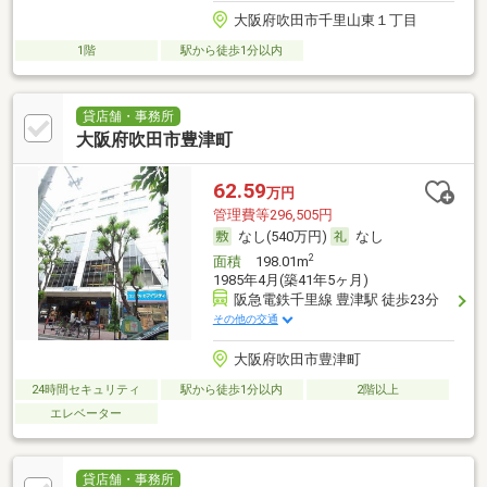
大阪府吹田市千里山東１丁目
1階
駅から徒歩1分以内
貸店舗・事務所
大阪府吹田市豊津町
62.59
万円
管理費等296,505円
なし(540万円)
なし
2
面積
198.01m
1985年4月(築41年5ヶ月)
阪急電鉄千里線 豊津駅 徒歩23分
その他の交通
大阪府吹田市豊津町
24時間セキュリティ
駅から徒歩1分以内
2階以上
エレベーター
貸店舗・事務所