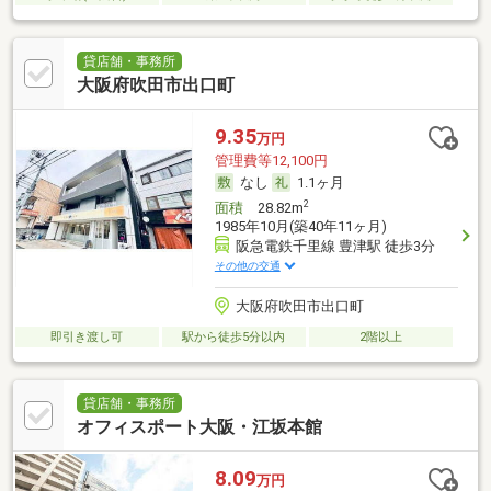
貸店舗・事務所
大阪府吹田市出口町
9.35
万円
管理費等12,100円
なし
1.1ヶ月
2
面積
28.82m
1985年10月(築40年11ヶ月)
阪急電鉄千里線 豊津駅 徒歩3分
その他の交通
大阪府吹田市出口町
即引き渡し可
駅から徒歩5分以内
2階以上
貸店舗・事務所
オフィスポート大阪・江坂本館
8.09
万円