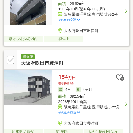
2
面積
28.82m
1985年10月(築40年11ヶ月)
阪急電鉄千里線 豊津駅 徒歩2分
その他の交通
大阪府吹田市出口町
駅から徒歩5分以内
2階以上
貸倉庫
大阪府吹田市豊津町
154
万円
管理費等-
4ヶ月
2ヶ月
2
面積
392.54m
2026年10月 新築
阪急電鉄千里線 豊津駅 徒歩22分
その他の交通
大阪府吹田市豊津町
駐車場(近隣含)
築1年以内
駅から徒歩5分以内