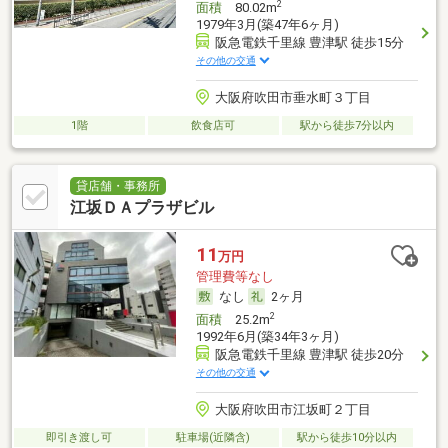
2
面積
80.02m
1979年3月(築47年6ヶ月)
阪急電鉄千里線 豊津駅 徒歩15分
その他の交通
大阪府吹田市垂水町３丁目
1階
飲食店可
駅から徒歩7分以内
貸店舗・事務所
江坂ＤＡプラザビル
11
万円
管理費等なし
なし
2ヶ月
2
面積
25.2m
1992年6月(築34年3ヶ月)
阪急電鉄千里線 豊津駅 徒歩20分
その他の交通
大阪府吹田市江坂町２丁目
即引き渡し可
駐車場(近隣含)
駅から徒歩10分以内