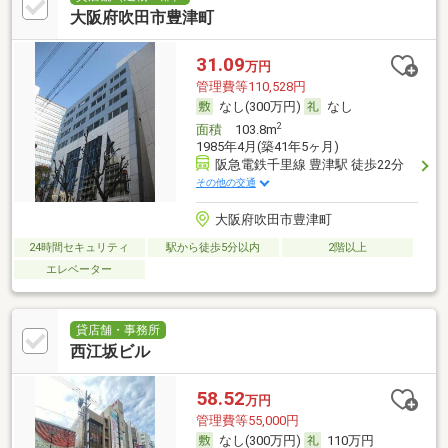
大阪府吹田市豊津町
31.09
万円
管理費等110,528円
なし(300万円)
なし
2
面積
103.8m
1985年4月(築41年5ヶ月)
阪急電鉄千里線 豊津駅 徒歩22分
その他の交通
大阪府吹田市豊津町
24時間セキュリティ
駅から徒歩5分以内
2階以上
エレベーター
貸店舗・事務所
西江坂ビル
58.52
万円
管理費等55,000円
なし(300万円)
110万円