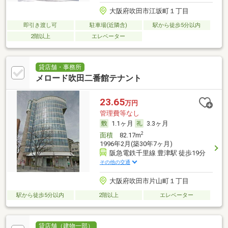
大阪府吹田市江坂町１丁目
即引き渡し可
駐車場(近隣含)
駅から徒歩5分以内
2階以上
エレベーター
貸店舗・事務所
メロード吹田二番館テナント
23.65
万円
管理費等なし
1.1ヶ月
3.3ヶ月
2
面積
82.17m
1996年2月(築30年7ヶ月)
阪急電鉄千里線 豊津駅 徒歩19分
その他の交通
大阪府吹田市片山町１丁目
駅から徒歩5分以内
2階以上
エレベーター
貸店舗（建物一部）