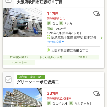
大阪府吹田市江坂町２丁目
11
万円
管理費等なし
なし
2ヶ月
2
面積
25.2m
1991年6月(築35年3ヶ月)
阪急電鉄千里線 豊津駅 徒歩21分
その他の交通
大阪府吹田市江坂町２丁目
駐車場(近隣含)
駅から徒歩7分以内
2階以上
エレベーター
貸店舗（建物一部）
グリーンコーポ江坂第二
33
万円
管理費等22,088円
なし(6ヶ月)
なし(3ヶ月)