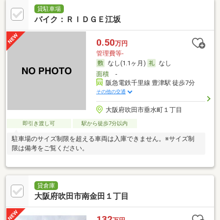
貸駐車場
バイク：ＲＩＤＧＥ江坂
0.50
万円
管理費等-
なし(1.1ヶ月)
なし
面積
-
阪急電鉄千里線 豊津駅 徒歩7分
その他の交通
大阪府吹田市垂水町１丁目
即引き渡し可
駅から徒歩7分以内
駐車場のサイズ制限を超える車両は入庫できません。※サイズ制
限は備考をご覧ください。
貸倉庫
大阪府吹田市南金田１丁目
132