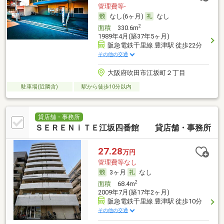
管理費等-
なし(6ヶ月)
なし
2
面積
330.6m
1989年4月(築37年5ヶ月)
阪急電鉄千里線 豊津駅 徒歩22分
その他の交通
大阪府吹田市江坂町２丁目
駐車場(近隣含)
駅から徒歩10分以内
貸店舗・事務所
ＳＥＲＥＮｉＴＥ江坂四番館 貸店舗・事務所
27.28
万円
管理費等なし
3ヶ月
なし
2
面積
68.4m
2009年7月(築17年2ヶ月)
阪急電鉄千里線 豊津駅 徒歩10分
その他の交通