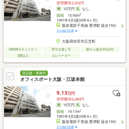
管理費等5,302円
10万円
なし
2
面積
15.93m
1991年5月(築35年4ヶ月)
阪急電鉄千里線 豊津駅 徒歩19分
その他の交通
大阪府吹田市広芝町
24時間セキュリティ
即引き渡し可
駅から徒歩5分以内
2階以上
エレベーター
貸店舗・事務所
オフィスポート大阪・江坂本館
9.13
万円
管理費等6,380円
10万円
なし
2
面積
19.17m
1991年5月(築35年4ヶ月)
阪急電鉄千里線 豊津駅 徒歩19分
その他の交通