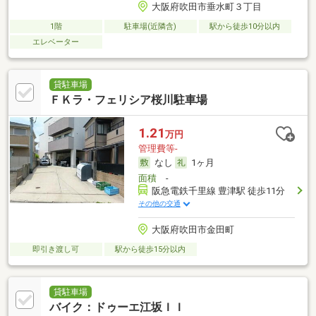
大阪府吹田市垂水町３丁目
1階
駐車場(近隣含)
駅から徒歩10分以内
エレベーター
貸駐車場
ＦＫラ・フェリシア桜川駐車場
1.21
万円
管理費等-
なし
1ヶ月
面積
-
阪急電鉄千里線 豊津駅 徒歩11分
その他の交通
大阪府吹田市金田町
即引き渡し可
駅から徒歩15分以内
貸駐車場
バイク：ドゥーエ江坂ＩＩ