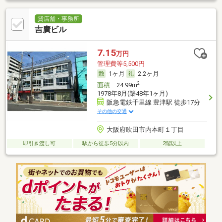
貸店舗・事務所
吉廣ビル
7.15
万円
管理費等5,500円
1ヶ月
2.2ヶ月
2
面積
24.99m
1978年8月(築48年1ヶ月)
阪急電鉄千里線 豊津駅 徒歩17分
その他の交通
大阪府吹田市内本町１丁目
即引き渡し可
駅から徒歩5分以内
2階以上