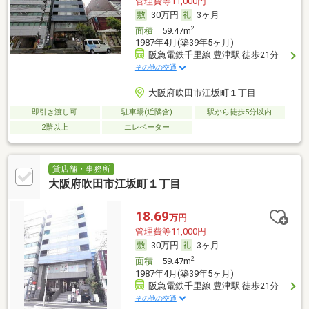
管理費等11,000円
30万円
3ヶ月
2
面積
59.47m
1987年4月(築39年5ヶ月)
阪急電鉄千里線 豊津駅 徒歩21分
その他の交通
大阪府吹田市江坂町１丁目
即引き渡し可
駐車場(近隣含)
駅から徒歩5分以内
2階以上
エレベーター
貸店舗・事務所
大阪府吹田市江坂町１丁目
18.69
万円
管理費等11,000円
30万円
3ヶ月
2
面積
59.47m
1987年4月(築39年5ヶ月)
阪急電鉄千里線 豊津駅 徒歩21分
その他の交通