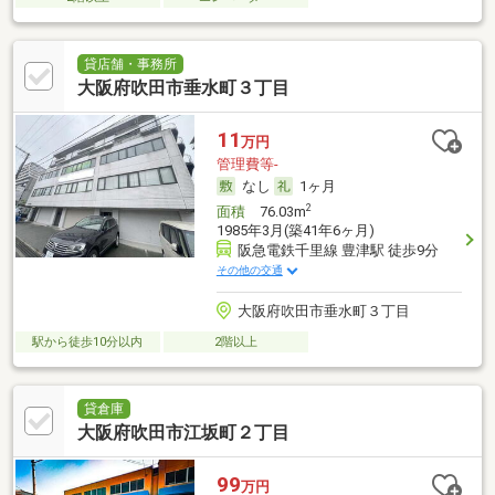
貸店舗・事務所
大阪府吹田市垂水町３丁目
11
万円
管理費等-
なし
1ヶ月
2
面積
76.03m
1985年3月(築41年6ヶ月)
阪急電鉄千里線 豊津駅 徒歩9分
その他の交通
大阪府吹田市垂水町３丁目
駅から徒歩10分以内
2階以上
貸倉庫
大阪府吹田市江坂町２丁目
99
万円