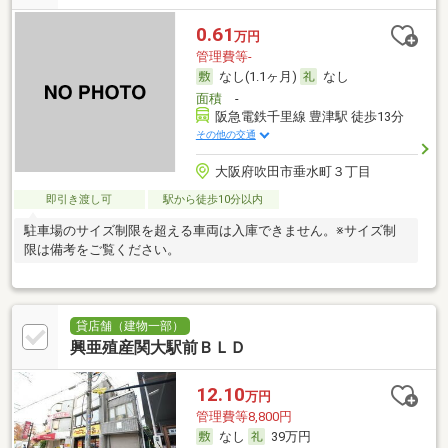
0.61
万円
管理費等-
なし(1.1ヶ月)
なし
面積
-
阪急電鉄千里線 豊津駅 徒歩13分
その他の交通
大阪府吹田市垂水町３丁目
即引き渡し可
駅から徒歩10分以内
駐車場のサイズ制限を超える車両は入庫できません。※サイズ制
限は備考をご覧ください。
貸店舗（建物一部）
興亜殖産関大駅前ＢＬＤ
12.10
万円
管理費等8,800円
なし
39万円