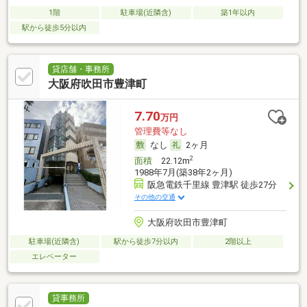
1階
駐車場(近隣含)
築1年以内
駅から徒歩5分以内
貸店舗・事務所
大阪府吹田市豊津町
7.70
万円
管理費等なし
なし
2ヶ月
2
面積
22.12m
1988年7月(築38年2ヶ月)
阪急電鉄千里線 豊津駅 徒歩27分
その他の交通
大阪府吹田市豊津町
駐車場(近隣含)
駅から徒歩7分以内
2階以上
エレベーター
貸事務所