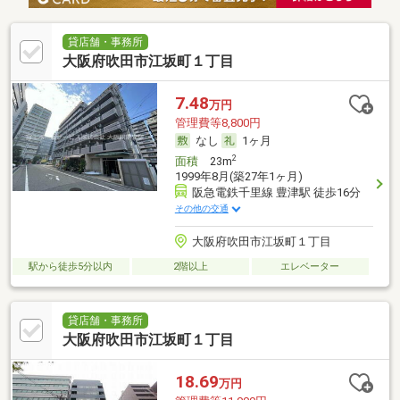
貸店舗・事務所
大阪府吹田市江坂町１丁目
7.48
万円
管理費等8,800円
なし
1ヶ月
2
面積
23m
1999年8月(築27年1ヶ月)
阪急電鉄千里線 豊津駅 徒歩16分
その他の交通
大阪府吹田市江坂町１丁目
駅から徒歩5分以内
2階以上
エレベーター
貸店舗・事務所
大阪府吹田市江坂町１丁目
18.69
万円