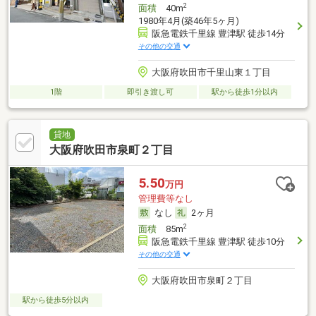
2
面積
40m
1980年4月(築46年5ヶ月)
阪急電鉄千里線 豊津駅 徒歩14分
その他の交通
大阪府吹田市千里山東１丁目
1階
即引き渡し可
駅から徒歩1分以内
貸地
大阪府吹田市泉町２丁目
5.50
万円
管理費等なし
なし
2ヶ月
2
面積
85m
阪急電鉄千里線 豊津駅 徒歩10分
その他の交通
大阪府吹田市泉町２丁目
駅から徒歩5分以内