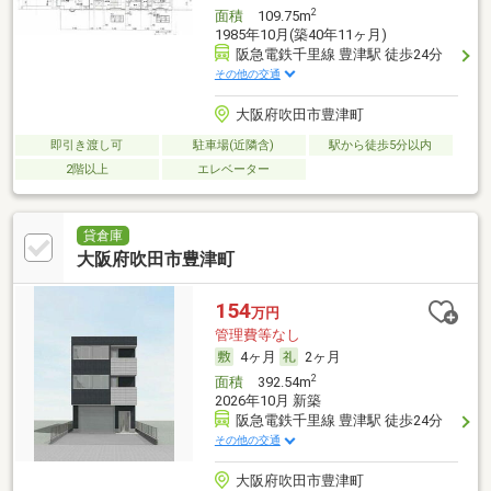
2
面積
109.75m
1985年10月(築40年11ヶ月)
阪急電鉄千里線 豊津駅 徒歩24分
その他の交通
大阪府吹田市豊津町
即引き渡し可
駐車場(近隣含)
駅から徒歩5分以内
2階以上
エレベーター
貸倉庫
大阪府吹田市豊津町
154
万円
管理費等なし
4ヶ月
2ヶ月
2
面積
392.54m
2026年10月 新築
阪急電鉄千里線 豊津駅 徒歩24分
その他の交通
大阪府吹田市豊津町