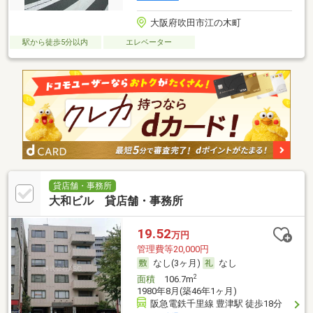
大阪府吹田市江の木町
駅から徒歩5分以内
エレベーター
貸店舗・事務所
大和ビル 貸店舗・事務所
19.52
万円
管理費等20,000円
なし(3ヶ月)
なし
2
面積
106.7m
1980年8月(築46年1ヶ月)
阪急電鉄千里線 豊津駅 徒歩18分