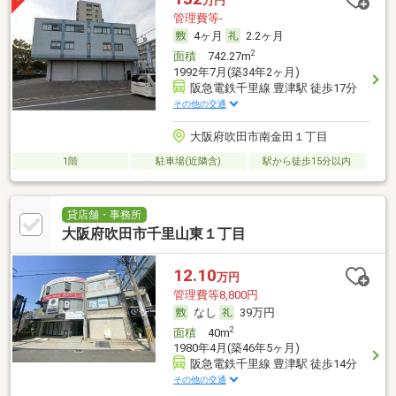
万円
管理費等-
4ヶ月
2.2ヶ月
2
面積
742.27m
1992年7月(築34年2ヶ月)
阪急電鉄千里線 豊津駅 徒歩17分
その他の交通
大阪府吹田市南金田１丁目
1階
駐車場(近隣含)
駅から徒歩15分以内
貸店舗・事務所
大阪府吹田市千里山東１丁目
12.10
万円
管理費等8,800円
なし
39万円
2
面積
40m
1980年4月(築46年5ヶ月)
阪急電鉄千里線 豊津駅 徒歩14分
その他の交通