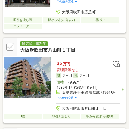
その他の交通
大阪府吹田市広芝町
即引き渡し可
駅から徒歩5分以内
2階以上
エレベーター
貸店舗・事務所
大阪府吹田市片山町１丁目
33
万円
管理費等なし
2ヶ月
2ヶ月
2
面積
49.92m
1989年1月(築37年8ヶ月)
阪急電鉄千里線 豊津駅 徒歩18分
その他の交通
大阪府吹田市片山町１丁目
1階
即引き渡し可
駅から徒歩5分以内