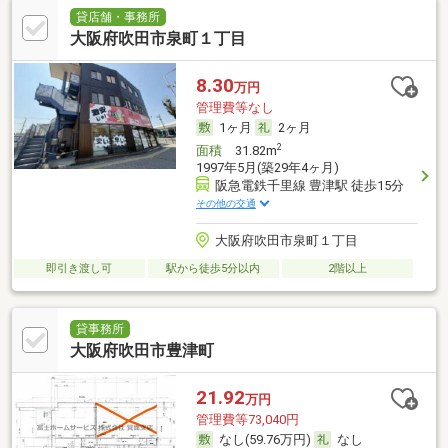
貸店舗・事務所
大阪府吹田市泉町１丁目
8.30
万円
管理費等なし
1ヶ月
2ヶ月
2
面積
31.82m
1997年5月(築29年4ヶ月)
阪急電鉄千里線 豊津駅 徒歩15分
その他の交通
大阪府吹田市泉町１丁目
即引き渡し可
駅から徒歩5分以内
2階以上
貸事務所
大阪府吹田市豊津町
21.92
万円
管理費等73,040円
なし(59.76万円)
なし