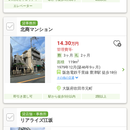
エレベーター
貸事務所
北商マンション
14.30
万円
管理費等-
3ヶ月
2ヶ月
2
面積
119m
1979年12月(築46年9ヶ月)
阪急電鉄千里線 豊津駅 徒歩18分
その他の交通
大阪府吹田市元町
即引き渡し可
駅から徒歩5分以内
2階以上
貸店舗・事務所
リアライズ江坂