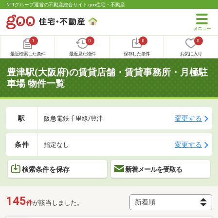
NTTグループ運営の不動産総合サイト goo住宅・不動産
1
0
0
0
最近検索した条件
最近見た物件
保存した条件
お気に入り
豊津駅(大阪府)の賃貸店舗・賃貸事務所・月極駐
車場 物件一覧
駅
変更する
阪急電鉄千里線/豊津
条件
変更する
指定なし
検索条件を保存
新着メールを受取る
145
件
が該当しました。