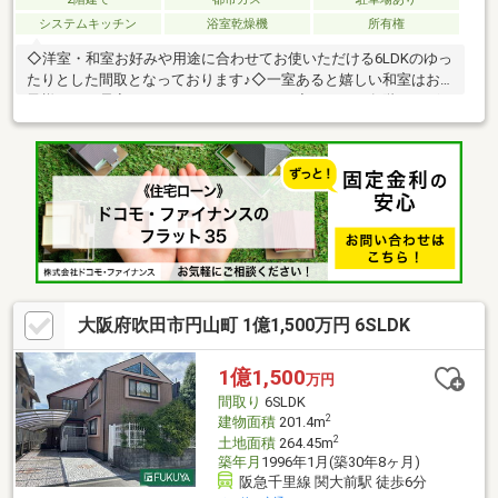
システムキッチン
浴室乾燥機
所有権
◇洋室・和室お好みや用途に合わせてお使いただける6LDKのゆっ
たりとした間取となっております♪◇一室あると嬉しい和室はお
子様とのお昼寝スペースにもいいですね♪◇トイレは各階にござ
いますので忙しい朝の時間帯も安心◎◇南東・北西2面バルコニ
ーの為通風し良好！洗濯物もしっかり干せます！また雨の日に
は、燥機付きの浴室で乾かすこともできますので大変便利です
♪◇千里山保育園約430ｍ、千三保育園約520ｍ、千里第二小学校
約760ｍ、第一中学校約630ｍ～子育てにも嬉しい住宅環境です♪
～※1階洋室部分約9.6㎡増築未登記有※現状有姿取引※売主の契約
不適合責任及び設備修補義務は免責
大阪府吹田市円山町 1億1,500万円 6SLDK
1億1,500
万円
間取り
6SLDK
2
建物面積
201.4m
2
土地面積
264.45m
築年月
1996年1月(築30年8ヶ月)
阪急千里線 関大前駅 徒歩6分