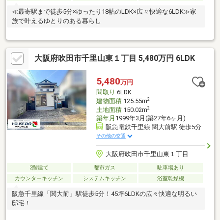
≪最寄駅まで徒歩5分×ゆったり18帖のLDK×広々快適な6LDK≫家
族で叶えるゆとりのある暮らし
大阪府吹田市千里山東１丁目 5,480万円 6LDK
5,480
万円
間取り
6LDK
2
建物面積
125.55m
2
土地面積
150.02m
築年月
1999年3月(築27年6ヶ月)
阪急電鉄千里線 関大前駅 徒歩5分
その他の交通
大阪府吹田市千里山東１丁目
2階建て
都市ガス
駐車場あり
カウンターキッチン
システムキッチン
浴室乾燥機
阪急千里線「関大前」駅徒歩5分！45坪6LDKの広々快適な明るい
邸宅！