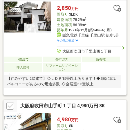
2,850
万円
間取り
3LDK
2
建物面積
78.29m
2
土地面積
86.98m
築年月
1971年12月(築54年9ヶ月)
阪急電鉄千里線 千里山駅 徒歩5分
その他の交通
大阪府吹田市千里山西１丁目
2階建て
都市ガス
所有権
リフォームリノベーシ
即入居可
ョン
【住みやすい2階建て】◇ＬＤＫ15畳以上あります！◆2階に広い
バルコニーがあるので用途多数♪◇全居室5.5畳以上
大阪府吹田市山手町１丁目 4,980万円 8K
4,980
万円
間取り
8K