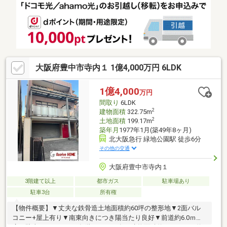
急千里線 『豊津』駅 徒歩3分！■山手小学校まで 徒歩5分圏
内！■豊津中学校まで 徒歩15分圏内！■ライフ豊津店 徒歩6
分！※弊社にてリノベーションやリフォームのご相談も承らせて
頂きます。
大阪府豊中市寺内１ 1億4,000万円 6LDK
1億4,000
万円
間取り
6LDK
2
建物面積
322.75m
2
土地面積
199.17m
築年月
1977年1月(築49年8ヶ月)
北大阪急行 緑地公園駅 徒歩6分
その他の交通
大阪府豊中市寺内１
3階建て以上
都市ガス
駐車場あり
駐車3台
所有権
【物件概要】▼丈夫な鉄骨造土地面積約60坪の整形地▼2面バル
コニー+屋上有り▼南東向きにつき陽当たり良好▼前道約6.0ｍと