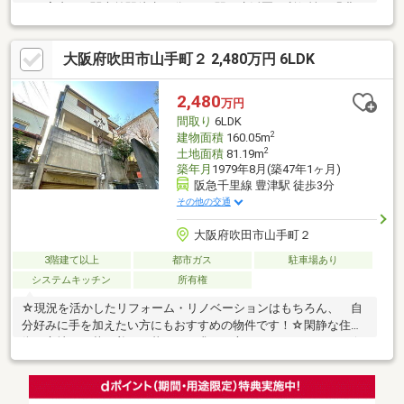
めて案内OK♪関大前駅徒歩11分など3駅が生活圏の利便性と緑豊か
な落ち着いた住環境が魅力の戸建です◎「8K」の豊富な部屋数に
加え、20.6帖の大容量の屋根裏収納付き！お子様の成長に合わせ
大阪府吹田市山手町２ 2,480万円 6LDK
た子供部屋の確保や、在宅ワーク、趣味の部屋など自由自在にレ
イアウト可能です♪リフォーム・リノベーションプランご用意でき
ます！事例を見ながらのご相談もOK！お気軽にご相談ください♪
2,480
万円
中古物件の気になるポイントも専門スタッフが分かりやすく丁寧
間取り
6LDK
にご説明・サポートいたします！
2
建物面積
160.05m
2
土地面積
81.19m
築年月
1979年8月(築47年1ヶ月)
阪急千里線 豊津駅 徒歩3分
その他の交通
大阪府吹田市山手町２
3階建て以上
都市ガス
駐車場あり
システムキッチン
所有権
☆現況を活かしたリフォーム・リノベーションはもちろん、 自
分好みに手を加えたい方にもおすすめの物件です！☆閑静な住宅
街に立地し、落ち着いた暮らしを求める方にもおすすめです！☆
阪急千里線「豊津」駅徒歩3分で通勤・通学に便利な立地！☆理
想の住まいづくりを、この立地から始めませんか！！～周辺環境
の良さと利便性を兼ね備え、長く安心して暮らせるエリア～■阪