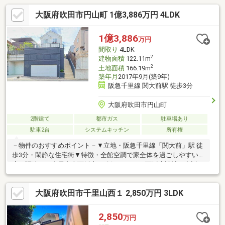
大阪府吹田市円山町 1億3,886万円 4LDK
1億3,886
万円
間取り
4LDK
2
建物面積
122.11m
2
土地面積
166.19m
築年月
2017年9月(築9年)
阪急千里線 関大前駅 徒歩3分
大阪府吹田市円山町
2階建て
都市ガス
駐車場あり
駐車2台
システムキッチン
所有権
－物件のおすすめポイント－▼立地・阪急千里線「関大前」駅 徒
歩3分・閑静な住宅街▼特徴・全館空調で家全体を過ごしやすい温
度に調節可・全居室南面採光を確保、LDKは3面採光設計・会話が
増えるリビング階段仕様・お子様の遊び場としても利用できる小
上がりスペース有・SICやパントリーなど収納豊富・開放感あふれ
大阪府吹田市千里山西１ 2,850万円 3LDK
るプライベートテラス付・ガレージ2台分有(ハイルーフ可／車種
による)▼設備・Miele製食洗機・浴室1620サイズ※別途、車庫面積
31.45平米有■ ご希望の住まい探しをお手伝いします
2,850
万円
━━━━━・・・物件の詳細・ご相談はお気軽にお問い合わせく