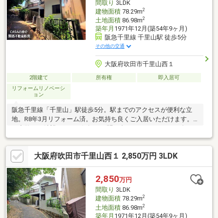
間取り
3LDK
ださい。
2
建物面積
78.29m
2
土地面積
86.98m
築年月
1971年12月(築54年9ヶ月)
阪急千里線 千里山駅 徒歩5分
その他の交通
大阪府吹田市千里山西１
2階建て
所有権
即入居可
リフォームリノベーシ
ョン
阪急千里線「千里山」駅徒歩5分。駅までのアクセスが便利な立
地。R8年3月リフォーム済。お気持ち良くご入居いただけます。
ご内覧のご希望など、お気軽にお問い合わせください。※R8年3月
リフォーム済 瓦吹き替え、外壁塗装、浴室・ガスコンロ・洗面
台・トイレ・洗濯パン交換等※再建築不可・建ぺい率超過※H4年2
大阪府吹田市千里山西１ 2,850万円 3LDK
月一部取壊、H4年6月増築
2,850
万円
間取り
3LDK
2
建物面積
78.29m
2
土地面積
86.98m
築年月
1971年12月(築54年9ヶ月)