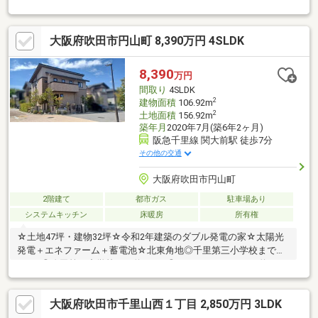
広く駐車もラクラク▼各階にトイレ有▼建物面積約332.75㎡（約
100坪）の6LDKと広々♪『当社からご提案』◎他にもポータルサイ
ト等で気になる物件も物件資料のご送付可能！◎物件毎に周辺環
大阪府吹田市円山町 8,390万円 4SLDK
境をお調べ致します。レポートをメールで送付可能！是非お気軽
にお問合せ下さい。
8,390
万円
間取り
4SLDK
2
建物面積
106.92m
2
土地面積
156.92m
築年月
2020年7月(築6年2ヶ月)
阪急千里線 関大前駅 徒歩7分
その他の交通
大阪府吹田市円山町
2階建て
都市ガス
駐車場あり
システムキッチン
床暖房
所有権
☆土地47坪・建物32坪☆令和2年建築のダブル発電の家☆太陽光
発電＋エネファーム＋蓄電池☆北東角地◎千里第三小学校まで約
880ｍ◎吹田第一中学校まで約920ｍ◎スーパーライフまで約870
ｍ◎スーパーフレスコまで約1030ｍ
大阪府吹田市千里山西１丁目 2,850万円 3LDK