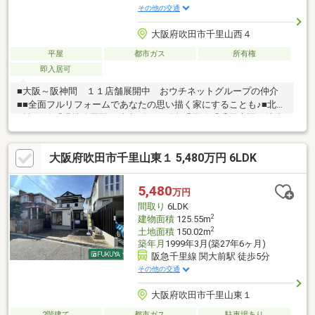
その他の交通
大阪府吹田市千里山西４
平屋
都市ガス
所有権
即入居可
■大阪～阪神間 １１店舗展開中 おウチネットグループの仲介
■■全面フルリフォームであなたの思い描く家にすることも♪■北大
阪急行線「緑地公園駅」徒歩9分！■阪急千里線「千里山駅」徒歩
9分！■緑豊かで閑静な住宅地！～周辺環境～・『千里第三小学
校』徒歩9分！・『第一中学校』徒歩11分！・『阪急オアシス服
大阪府吹田市千里山東１ 5,480万円 6LDK
部緑地店』徒歩8分！・『服部緑地』徒歩13分！お気軽におウチ
ネット吹田店【06-6317-0005】までご連絡ください♪
5,480
万円
間取り
6LDK
2
建物面積
125.55m
2
土地面積
150.02m
築年月
1999年3月(築27年6ヶ月)
阪急千里線 関大前駅 徒歩5分
その他の交通
大阪府吹田市千里山東１
2階建て
都市ガス
駐車場あり