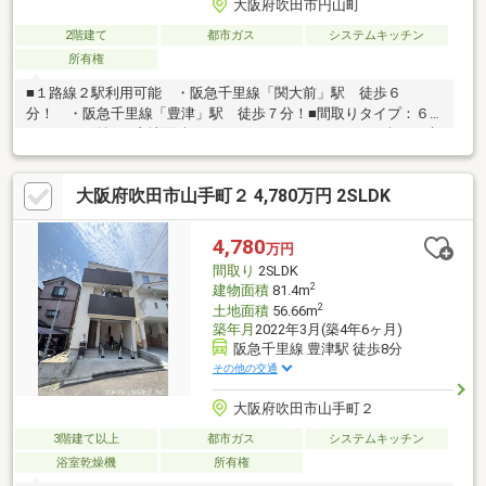
大阪府吹田市円山町
2階建て
都市ガス
システムキッチン
所有権
■１路線２駅利用可能 ・阪急千里線「関大前」駅 徒歩６
分！ ・阪急千里線「豊津」駅 徒歩７分！■間取りタイプ：６
ＬＤＫ＋１納戸■土地面積：２６４．４５㎡（７９．９９坪）■建
物面積：２０１．４０㎡（６０．９２坪）■ＬＤＫは約１８．７
畳■各居室は約６畳以上ございます◇物件の詳細及び内覧希望の
大阪府吹田市山手町２ 4,780万円 2SLDK
お問合せにつきましては、 担当：舟積（ふなづみ）までお願い
致します。（フリーコール０１２０－１０９－４７５）
4,780
万円
間取り
2SLDK
2
建物面積
81.4m
2
土地面積
56.66m
築年月
2022年3月(築4年6ヶ月)
阪急千里線 豊津駅 徒歩8分
その他の交通
大阪府吹田市山手町２
3階建て以上
都市ガス
システムキッチン
浴室乾燥機
所有権