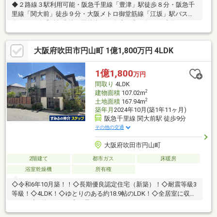
◆２路線３駅利用可能・阪急千里線「豊津」駅徒歩８分・阪急千
里線「関大前」徒歩９分・大阪メトロ御堂筋線「江坂」駅バス９
分、バス停「阪急豊津」駅徒歩１１分◆令和４年３月建築の２
LDK＋２納戸◆１階・２階にトイレ２か所あり◆ＬＤＫ１５畳◆
１階部分に駐車場あり（サイズにより制限あります）◆浴室は１
大阪府吹田市円山町 1億1,800万円 4LDK
６１６サイズ◆前面道路幅員４．７ｍ
1億1,800
万円
間取り
4LDK
2
建物面積
107.02m
2
土地面積
167.94m
築年月
2024年10月(築1年11ヶ月)
阪急千里線 関大前駅 徒歩9分
その他の交通
大阪府吹田市円山町
2階建て
都市ガス
床暖房
浴室乾燥機
所有権
◇令和6年10月築！！◇長期優良認定住宅（新築）！◇耐震等級3
等級！◇4LDK！◇ゆとりのある約18.9帖のLDK！◇全居室に収納
あり！◇1階LDK側の窓に電動シャッターあり！