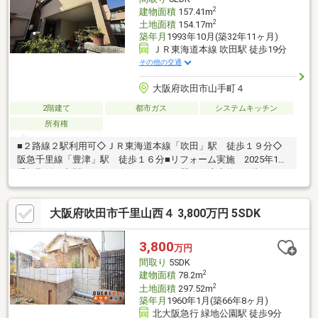
2
建物面積
157.41m
2
土地面積
154.17m
築年月
1993年10月(築32年11ヶ月)
ＪＲ東海道本線 吹田駅 徒歩19分
その他の交通
大阪府吹田市山手町４
2階建て
都市ガス
システムキッチン
所有権
■２路線２駅利用可◇ＪＲ東海道本線「吹田」駅 徒歩１９分◇
阪急千里線「豊津」駅 徒歩１６分■リフォーム実施 2025年1月
手摺取付（玄関） 2023年1月トイレ便器、便座交換（1階）
2022年1月1階廊下重ね張り■その他リフォーム履歴あり 2020年1
月ガスコンロ交換、給湯器交換 2019年1月屋根葺き替え工事
大阪府吹田市千里山西４ 3,800万円 5SDK
2011年1月リビング床暖房設置、ユニットバス交換、一階和室畳
交換
3,800
万円
間取り
5SDK
2
建物面積
78.2m
2
土地面積
297.52m
築年月
1960年1月(築66年8ヶ月)
北大阪急行 緑地公園駅 徒歩9分