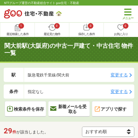
NTTグループ運営の不動産総合サイト goo住宅・不動産
1
0
0
0
最近検索した条件
最近見た物件
保存した条件
お気に入り
関大前駅(大阪府)の中古一戸建て・中古住宅 物件
一覧
駅
変更する
阪急電鉄千里線/関大前
条件
変更する
指定なし
新着メールを受
検索条件を保存
アプリで探す
取る
29
件
が該当しました。