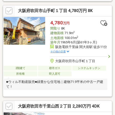
大阪府吹田市山手町１丁目 4,780万円 8K
4,780
万円
間取り
8K
2
建物面積
71.9m
2
土地面積
100.01m
築年月
1965年6月(築61年3ヶ月)
阪急電鉄千里線 関大前駅 徒歩11分
その他の交通
大阪府吹田市山手町１丁目
2階建て
都市ガス
システムキッチン
所有権
即入居可
■ウィル不動産販売■緑豊かな住宅地｜建物71.9平米の中古一戸建
て！
大阪府吹田市千里山西２丁目 2,280万円 4DK