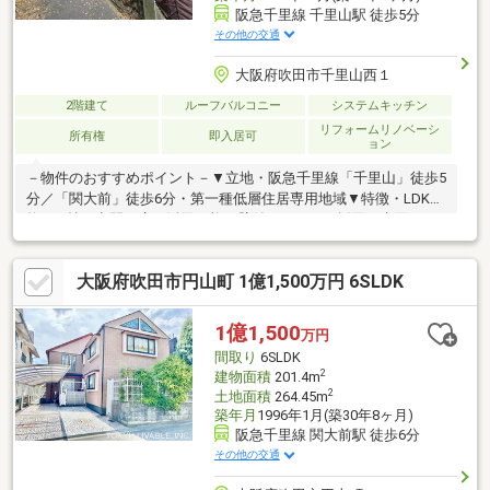
阪急千里線 千里山駅 徒歩5分
その他の交通
大阪府吹田市千里山西１
2階建て
ルーフバルコニー
システムキッチン
リフォームリノベーシ
所有権
即入居可
ョン
－物件のおすすめポイント－▼立地・阪急千里線「千里山」徒歩5
分／「関大前」徒歩6分・第一種低層住居専用地域▼特徴・LDKは
約15.6帖、空間を広く活用可能な壁付キッチンを採用・水回りを
集約、家事動線良好・足を伸ばしてくつろげる約8.0帖の和室・LD
と洋室2部屋に収納有・カーポート有(車種による)・即引渡し可能
大阪府吹田市円山町 1億1,500万円 6SLDK
(残金精算後)▼2026年3月内外装リフォーム済【水回り】浴室、ト
イレ【外装】外壁▼周辺環境・吹田市立千里第三小学校 徒歩8分
(約580m)■ ご希望の住まい探しをお手伝いします
1億1,500
万円
━━━━━・・・物件の詳細・ご相談はお気軽にお問い合わせく
間取り
6SLDK
ださい。
2
建物面積
201.4m
2
土地面積
264.45m
築年月
1996年1月(築30年8ヶ月)
阪急千里線 関大前駅 徒歩6分
その他の交通