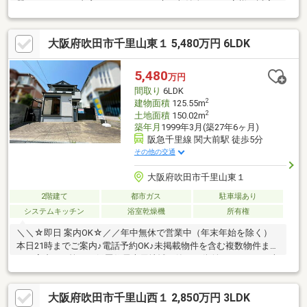
器■WIC、SIC、書斎、パントリー、床下収納全てのお客様へ誠実
に、まっすぐに。どんな時も親族と同じ目線で、親切に丁寧に。
お客様の『幸せな未来』を創造する。【TOHO HOUSE◆不動産売
大阪府吹田市千里山東１ 5,480万円 6LDK
買専門、実績・経験多数の有資格者のエージェントが、お客様お
一人お一人のお考えを大切にします。
5,480
万円
間取り
6LDK
2
建物面積
125.55m
2
土地面積
150.02m
築年月
1999年3月(築27年6ヶ月)
阪急千里線 関大前駅 徒歩5分
その他の交通
大阪府吹田市千里山東１
2階建て
都市ガス
駐車場あり
システムキッチン
浴室乾燥機
所有権
＼＼☆即日 案内OK☆／／年中無休で営業中（年末年始を除く）
本日21時までご案内♪電話予約OK♪未掲載物件を含む複数物件まと
めて案内OK♪第一種低層住居専用地域の静かな街並みに、125平米
超の堂々たる邸宅が登場。特筆すべきは、駅徒歩5分の利便性と住
環境のバランスです！◎全室収納付き6LDK。家族間のプライバシ
大阪府吹田市千里山西１ 2,850万円 3LDK
ーも守れます◎南東・北西の両面バルコニー。通風・採光も良好