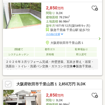
◎◎約18帖のLDKは和室と一体利用でさらに開放的な空間に♪「部
屋数が足りない」「駅近は騒がしい」というお悩みを解決する1
2,850
万円
軒。空家につき、お仕事帰りや週末などご都合に合わせてゆっく
間取り
3LDK
りご内覧いただけます！
2
建物面積
78.29m
2
土地面積
86.98m
築年月
1971年12月(築54年9ヶ月)
阪急千里線 千里山駅 徒歩7分
その他の交通
大阪府吹田市千里山西１
2階建て
都市ガス
駐車場あり
システムキッチン
所有権
即入居可
２０２６年３月リフォーム完成・外壁塗装、瓦吹き替え・浴室・
洗面台・トイレ・洗濯パン交換・ガスコンロ交換◆阪急千里線
「千里山」駅 徒歩7分！！◆土地面積：86.98㎡(約26.31坪)◆建
物面積：78.29㎡、2階建3LDK！！◆駐車スペースあり！◆第一種
低層住宅の落ち着いた住宅街です♪◆LDKは15.6帖！リビング階段
大阪府吹田市千里山西１ 2,850万円 3LDK
のため、家族が自然と顔を合わしコミュニケーションUP！！◆
広々バルコニーあり！！ガーデニングや家庭栽培など楽しめます
♪◆駐車場に面した勝手口あり♪◆現在空家のため、ゆっくりご内
2,850
万円
覧していただけます◆小・中学校まで徒歩10分圏内！〇千里第三
間取り
3LDK
小学校 徒歩8分〇第一中学校 徒歩6分
2
建物面積
86.98m