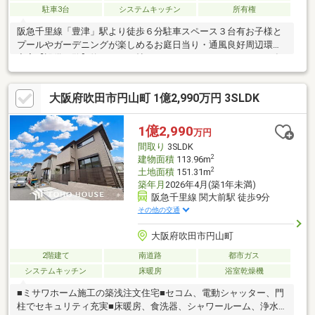
駐車3台
システムキッチン
所有権
阪急千里線「豊津」駅より徒歩６分駐車スペース３台有お子様と
プールやガーデニングが楽しめるお庭日当り・通風良好周辺環境
充実【設備一覧】約１８．７帖あるＬＤＫカウンターキッチン食
器洗浄乾燥機付浴室とは別にシャワースペース有温水洗浄便座ト
イレ２か所有納戸・ＷＩＣ・グルニエで収納量◎【周辺環境】ラ
大阪府吹田市円山町 1億2,990万円 3SLDK
イフ豊津店 徒歩９分ローソン吹田円山町店 徒歩３分スギ薬局
豊津店 徒歩７分吹田市立第一中学校 徒歩１２分吹田市立千里
第三小学校 徒歩１７分吹田市立垂水保育園 徒歩４分垂水上池
1億2,990
万円
公園 徒歩２分吹田市立片山市民プール 徒歩１４分
間取り
3SLDK
2
建物面積
113.96m
2
土地面積
151.31m
築年月
2026年4月(築1年未満)
阪急千里線 関大前駅 徒歩9分
その他の交通
大阪府吹田市円山町
2階建て
南道路
都市ガス
システムキッチン
床暖房
浴室乾燥機
■ミサワホーム施工の築浅注文住宅■セコム、電動シャッター、門
柱でセキュリティ充実■床暖房、食洗器、シャワールーム、浄水