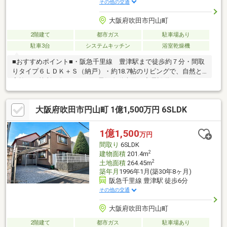
その他の交通
大阪府吹田市円山町
2階建て
都市ガス
駐車場あり
駐車3台
システムキッチン
浴室乾燥機
■おすすめポイント■・阪急千里線 豊津駅まで徒歩約７分・間取
りタイプ６ＬＤＫ＋Ｓ（納戸）・約18.7帖のリビングで、自然と
家族が１箇所に集まります・電気自動車用の充電設備がございま
す ・玄関上吹き抜けとなっており、開放的な空間とな
っております・全居室６帖以上あり、個人の空間も確保できます
大阪府吹田市円山町 1億1,500万円 6SLDK
■近隣施設■【学校】・吹田市立千里第三小学校 徒歩約１７分
（約1300ｍ）・吹田市立第一中学校 徒歩約１３分（約990ｍ）
【商業施設など】・ライフ豊津店 徒歩約１０分（約770ｍ）・
1億1,500
万円
ローソン吹田円山町店 徒歩約３分（約210ｍ）・スギ薬局豊津
間取り
6SLDK
店 徒歩約７分（約550ｍ）
2
建物面積
201.4m
2
土地面積
264.45m
築年月
1996年1月(築30年8ヶ月)
阪急千里線 豊津駅 徒歩6分
その他の交通
大阪府吹田市円山町
2階建て
都市ガス
駐車場あり