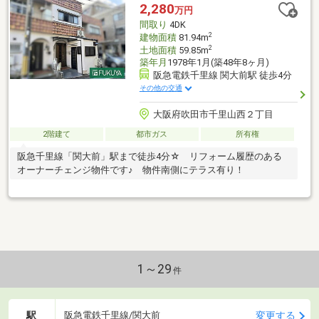
2,280
万円
間取り
4DK
2
建物面積
81.94m
2
土地面積
59.85m
築年月
1978年1月(築48年8ヶ月)
阪急電鉄千里線 関大前駅 徒歩4分
その他の交通
大阪府吹田市千里山西２丁目
2階建て
都市ガス
所有権
阪急千里線「関大前」駅まで徒歩4分☆ リフォーム履歴のある
オーナーチェンジ物件です♪ 物件南側にテラス有り！
1～29
件
駅
変更する
阪急電鉄千里線/関大前