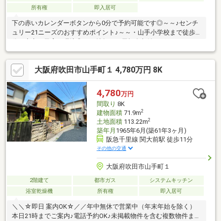
所有権
即入居可
下の赤いカレンダーボタンから0分で予約可能です◎～～♪センチ
ュリー21ニーズのおすすめポイント♪～～・山手小学校まで徒歩4
分で安心の子育て環境◎・20帖超えの屋根裏収納ございますの
で、物が多いご家庭でも安心ですよ・6帖以上の居室が5部屋 ゆ
とりある室内です・水回り家事動線スムーズ◎・全居室採光確保
大阪府吹田市山手町１ 4,780万円 8K
でき、明るい室内◇充実した周辺環境・ファミリーマートまで徒
歩3分・ライフまで徒歩10分・ウェルシアまで徒歩9分・内科まで
徒歩6分◇交通アクセス・阪急千里線「関大前」駅まで徒歩11
4,780
万円
分・JR東海道線「吹田」駅まで徒歩19分
間取り
8K
2
建物面積
71.9m
2
土地面積
113.22m
築年月
1965年6月(築61年3ヶ月)
阪急千里線 関大前駅 徒歩11分
その他の交通
大阪府吹田市山手町１
2階建て
都市ガス
システムキッチン
浴室乾燥機
所有権
即入居可
＼＼☆即日 案内OK☆／／年中無休で営業中（年末年始を除く）
本日21時までご案内♪電話予約OK♪未掲載物件を含む複数物件まと