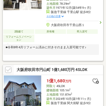
2
土地面積
78.29m
築年月
1971年12月(築54年9ヶ月)
阪急千里線 千里山駅 徒歩8分
その他の交通
大阪府吹田市千里山西１
2階建て
所有権
即入居可
リフォームリノベーシ
ョン
■令和8年4月リフォーム済みに付きそのまま入居可能です♪
大阪府吹田市円山町 1億1,680万円 4SLDK
1億1,680
万円
間取り
4SLDK
2
建物面積
105.1m
2
土地面積
151.87m
築年月
2024年10月(築1年11ヶ月)
阪急千里線 関大前駅 徒歩9分