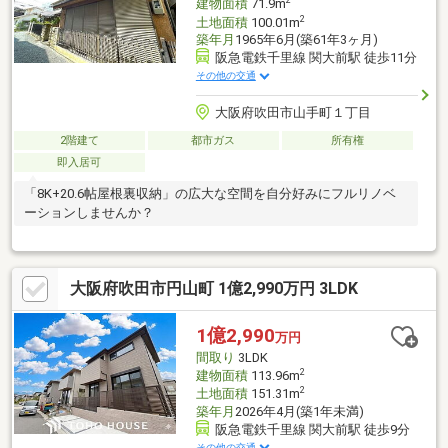
2
建物面積
71.9m
2
土地面積
100.01m
築年月
1965年6月(築61年3ヶ月)
阪急電鉄千里線 関大前駅 徒歩11分
その他の交通
大阪府吹田市山手町１丁目
2階建て
都市ガス
所有権
即入居可
「8K+20.6帖屋根裏収納」の広大な空間を自分好みにフルリノベ
ーションしませんか？
大阪府吹田市円山町 1億2,990万円 3LDK
1億2,990
万円
間取り
3LDK
2
建物面積
113.96m
2
土地面積
151.31m
築年月
2026年4月(築1年未満)
阪急電鉄千里線 関大前駅 徒歩9分
その他の交通