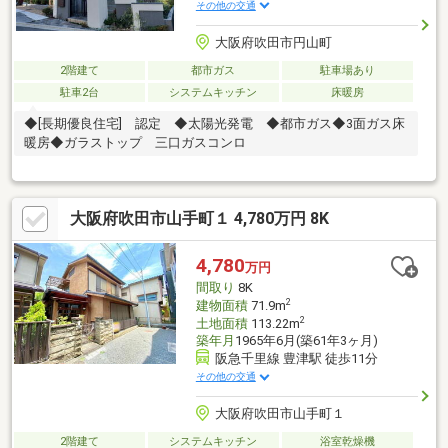
その他の交通
大阪府吹田市円山町
2階建て
都市ガス
駐車場あり
駐車2台
システムキッチン
床暖房
◆[長期優良住宅] 認定 ◆太陽光発電 ◆都市ガス◆3面ガス床
暖房◆ガラストップ 三口ガスコンロ
大阪府吹田市山手町１ 4,780万円 8K
4,780
万円
間取り
8K
2
建物面積
71.9m
2
土地面積
113.22m
築年月
1965年6月(築61年3ヶ月)
阪急千里線 豊津駅 徒歩11分
その他の交通
大阪府吹田市山手町１
2階建て
システムキッチン
浴室乾燥機