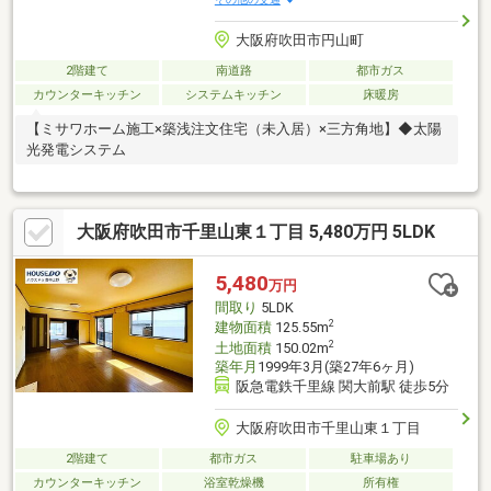
大阪府吹田市円山町
2階建て
南道路
都市ガス
カウンターキッチン
システムキッチン
床暖房
【ミサワホーム施工×築浅注文住宅（未入居）×三方角地】◆太陽
光発電システム
大阪府吹田市千里山東１丁目 5,480万円 5LDK
5,480
万円
間取り
5LDK
2
建物面積
125.55m
2
土地面積
150.02m
築年月
1999年3月(築27年6ヶ月)
阪急電鉄千里線 関大前駅 徒歩5分
大阪府吹田市千里山東１丁目
2階建て
都市ガス
駐車場あり
カウンターキッチン
浴室乾燥機
所有権