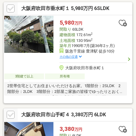
大阪府吹田市垂水町１ 5,980万円 6SLDK
5,980
万円
間取り
6SLDK
2
建物面積
172.61m
2
土地面積
130.95m
築年月
1990年7月(築36年2ヶ月)
阪急千里線 豊津駅 徒歩10分
その他の交通
大阪府吹田市垂水町１
3階建て以上
所有権
2世帯住宅としてお住まいいただけるお家。1階部分：2SLDK 2
階部分：2LDK 3階部分：2部屋ご家族の皆様でゆったりとおくつ
ろぎいただけます。阪急千里線「豊津」駅徒歩10分。駅までのア
クセスが便利な立地。建築用地としてもご検討ください。ご内覧
のご希望など、お気軽にお問い合わせください！
大阪府吹田市山手町４ 3,380万円 6LDK
3,380
万円
間取り
6LDK