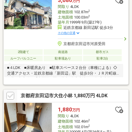
3,080
万円
合せ下さい♪→0120-428-503
間取り
4LDK
2
建物面積
102.87m
2
土地面積
100.03m
築年月
1999年9月(築27年)
近鉄京都線 新田辺駅 徒歩3分
その他の交通
京都府京田辺市河原受田
2階建て
南道路
都市ガス
ルーフバルコニー
駐車場あり
駐車2台
■４LDK ■床暖房あり ■駐車スペース２台分（車種による）◇
交通アクセス・近鉄京都線「新田辺」駅 徒歩3分・ＪＲ片町線
（学研都市線）「京田辺」駅 徒歩8分◇土地30.25坪◇建物31.11
坪◇前面道路幅員約6.0ｍ（公道）◇令和4年頃改装歴ありで室内
丁寧にお使いです。●１階及び２階のトイレ本体と ウォシュ
京都府京田辺市大住小林 1,880万円 4LDK
レット便座交換（自動開閉・自動流し付き）●クロス張替え（２
階南西側洋室除く・天井除く）●１階LDK南側窓、和室南側、東側
窓を 強化ガラス（スペーシア）に交換●コンロ交換●ベランダ防
1,880
万円
水●畳を和紙畳張替え●襖張替
間取り
4LDK
2
建物面積
102.46m
2
土地面積
102.01m
築年月
2000年4月(築26年5ヶ月)