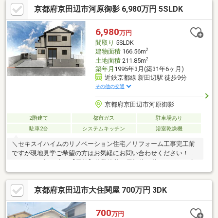
京都府京田辺市河原御影 6,980万円 5SLDK
ミストサウナ◇トイレ2か所◇全居室に収納有
6,980
万円
間取り
5SLDK
2
建物面積
166.56m
2
土地面積
211.85m
築年月
1995年3月(築31年6ヶ月)
近鉄京都線 新田辺駅 徒歩9分
その他の交通
京都府京田辺市河原御影
2階建て
都市ガス
駐車場あり
駐車2台
システムキッチン
浴室乾燥機
＼セキスイハイムのリノベーション住宅／リフォーム工事完工前
ですが現地見学ご希望の方はお気軽にお問い合わせください！◇
リフォーム概要◇ 【屋外】外壁塗装、屋根葺き替え、ポスト交
換、門灯交換、2Fテラス屋根撤去、カーポート撤去、戸車(雨戸・
網戸)交換、土間洗浄【屋内】キッチン交換、全居室クロス張替、
京都府京田辺市大住関屋 700万円 3DK
フローリング上張(LDK・全洋室)、CF張替(洗面・トイレ)、LDKエ
アコン1台交換、LDK内窓設置、ユニットバス交換、トイレ本体・
換気扇交換、洗面台交換、インターフォン交換、玄関扉・勝手口
700
万円
扉交換、火災警報器設置交換、分電盤交換、他※詳細は担当者ま