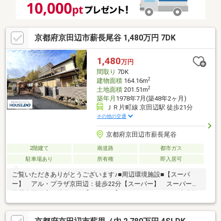
京都府京田辺市薪長尾谷 1,480万円 7DK
1,480
万円
間取り
7DK
2
建物面積
164.16m
2
土地面積
201.51m
築年月
1978年7月(築48年2ヶ月)
ＪＲ片町線 京田辺駅 徒歩21分
その他の交通
京都府京田辺市薪長尾谷
2階建て
南道路
都市ガス
駐車場あり
所有権
即入居可
ご覧いただきありがとうございます♪■周辺環境施設■【スーパ
ー】 アル・プラザ京田辺：徒歩22分【スーパー】 スーパー山
田屋京田辺店：徒歩23分【コンビニ】 ファミリーマート京田辺
公園店：徒歩15分【コンビニ】 ローソン京田辺薪店：徒歩20分
【ドラッグストア】 マツモトキヨシ京田辺店：徒歩22分【ドラ