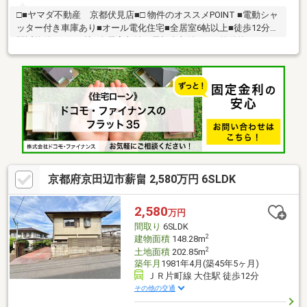
□■ヤマダ不動産 京都伏見店■□ 物件のオススメPOINT ■電動シャ
ッター付き車庫あり■オール電化住宅■全居室6帖以上■徒歩12分の
駅近物件■LDK20帖■全居室収納、屋根裏収納あり■前道約6.4ｍ～
6.9ｍ■閑静な住宅街 周辺環境 ■JR「大住駅」徒歩12分■桃園小学
校 徒歩14分■大住中学校 徒歩21分■スーパーストアナカガワ大
住ヶ丘店 徒歩14分〇ご成約でヤマダポイントプレゼント＆ヤマ
ダ電機で家具家電購入時の割引特典！☆☆ご内覧・ご相談のご予
約受付中☆☆お気軽にお問合せ下さい♪→0120-428-503
京都府京田辺市薪畠 2,580万円 6SLDK
2,580
万円
間取り
6SLDK
2
建物面積
148.28m
2
土地面積
202.85m
築年月
1981年4月(築45年5ヶ月)
ＪＲ片町線 大住駅 徒歩12分
その他の交通