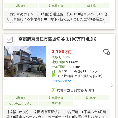
2階建て
駐車場あり
所有権
〈おすすめポイント〉■前面公道道路：約6.0ｍ■駐車スペース２台
可（車種による制限有）■LDK約22帖で広々とした空間■各居室2
面採光有◎ご覧頂きまして、誠にありがとうございます。ご不明
点やご内覧のご希望等ございましたら、お気軽に担当：大山まで
お問い合わせ下さい♪
京都府京田辺市薪堀切谷 3,180万円 4LDK
3,180
万円
間取り
4LDK
2
建物面積
93.44m
2
土地面積
117.44m
築年月
2015年5月(築11年4ヶ月)
ＪＲ片町線 京田辺駅 徒歩20分
その他の交通
京都府京田辺市薪堀切谷
2階建て
駐車場あり
駐車2台
システムキッチン
所有権
【京阪の仲介】～京田辺市薪堀切谷 中古戸建～■平成27年5月建
築！■駐車スペース2台！（カーポート付）■洗濯に便利なサンル