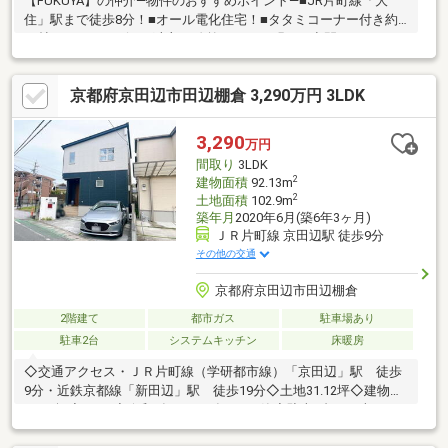
【FUKUYA】の仲介―物件のおすすめポイント―■JR片町線「大
住」駅まで徒歩8分！■オール電化住宅！■タタミコーナー付き約
22帖のLDK♪■リビング上部に吹抜があり、明るい空間づくり♪■IH
クッキングヒーターでコンロ周りのお手入れもらくらく♪■収納ス
ペースが充実しており、お部屋をすっきりとお使いいただけま
京都府京田辺市田辺棚倉 3,290万円 3LDK
す。■カーポート+カースペース駐車3台可能（車種によります）
◇近隣施設◇・ファミリーマート 京田辺大住店まで約900m・ス
ーパーストアナカガワ 大住ヶ丘店まで約1400m
3,290
万円
間取り
3LDK
2
建物面積
92.13m
2
土地面積
102.9m
築年月
2020年6月(築6年3ヶ月)
ＪＲ片町線 京田辺駅 徒歩9分
その他の交通
京都府京田辺市田辺棚倉
2階建て
都市ガス
駐車場あり
駐車2台
システムキッチン
床暖房
◇交通アクセス・ＪＲ片町線（学研都市線）「京田辺」駅 徒歩
9分・近鉄京都線「新田辺」駅 徒歩19分◇土地31.12坪◇建物
27.86坪◇3LDK◇令和2年（2020年）6月築◇駐車2台可（車種に
よる）◇間口約7.7ｍ◇前面道路幅員約6.9ｍ（公道）◇室内丁寧
にお使いです◇LDK約20.7帖◇床暖房（LD）あり◇浴室乾燥機◇