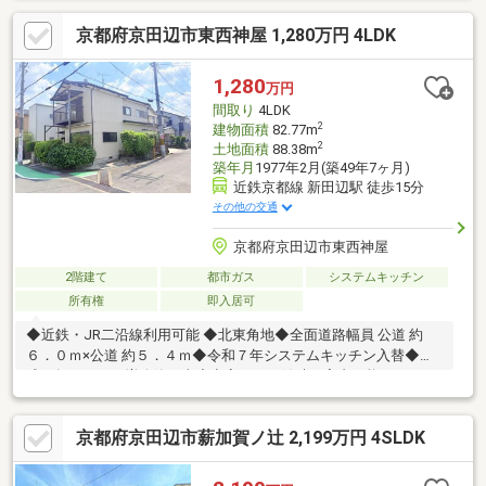
ます。ラーメン構造ユニットは、柱に100mmの角形鋼管。天井梁
京都府京田辺市東西神屋 1,280万円 4LDK
は200mm。床梁は150mmのたわみの生じにくい形鋼で構成され
ています。鋼材はねばり強いSS-41鋼。この頑強な鉄骨材を溶接
により剛接合させたハイムのラーメン構造ユニットは、100年に
1,280
万円
一度といわれる震度6以上の力に対しては、建物自体は崩壊せず人
間取り
4LDK
身に被害を与えない強さを目標にしています。
2
建物面積
82.77m
2
土地面積
88.38m
築年月
1977年2月(築49年7ヶ月)
近鉄京都線 新田辺駅 徒歩15分
その他の交通
京都府京田辺市東西神屋
2階建て
都市ガス
システムキッチン
所有権
即入居可
◆近鉄・JR二沿線利用可能 ◆北東角地◆全面道路幅員 公道 約
６．０ｍ×公道 約５．４ｍ◆令和７年システムキッチン入替◆平
成６年１０月頃増改築工事◆空室につき随時ご案内可能です
京都府京田辺市薪加賀ノ辻 2,199万円 4SLDK