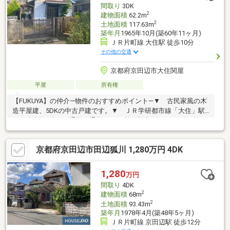
間取り
3DK
でお問い合わせください。
2
建物面積
62.2m
2
土地面積
117.63m
築年月
1965年10月(築60年11ヶ月)
ＪＲ片町線 大住駅 徒歩10分
その他の交通
京都府京田辺市大住関屋
平屋
所有権
【FUKUYA】の仲介―物件のおすすめポイント―▼ 古民家風の木
造平屋建、5DKの中古戸建です。▼ ＪＲ学研都市線「大住」駅
まで徒歩約9分と、通勤・通学にも便利な立地です。▼ 約9帖の
洋室が魅力で、隣の和室と続き間としてもお使いいただけます。
▼ 収納スペースも充実しています。▼ 喧騒から離れた閑静な
京都府京田辺市田辺狐川 1,280万円 4DK
住宅地です。▼ 現在空き家のため、中もゆっくりご見学いただ
けます。※再建築不可です。
1,280
万円
間取り
4DK
2
建物面積
68m
2
土地面積
93.43m
築年月
1978年4月(築48年5ヶ月)
ＪＲ片町線 京田辺駅 徒歩12分