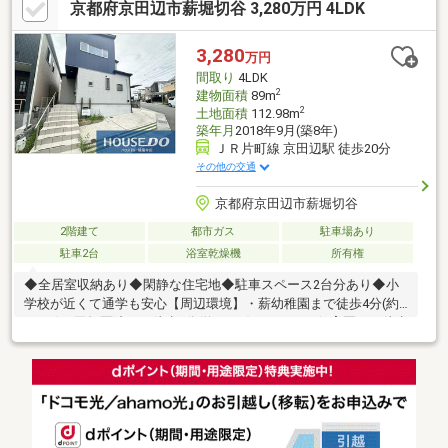
京都府京田辺市薪堀切谷 3,280万円 4LDK
新調【洗面所収納、和室クローゼット】③その他工事【一階和室
畳表替え、ハウスクリーニング等】●閑静で整った住宅街となり
ます！子育てを考えていらっしゃるご夫婦やお子様の多いご家族
3,280
万円
にオススメの物件となります♪
間取り
4LDK
2
建物面積
89m
2
土地面積
112.98m
築年月
2018年9月(築8年)
ＪＲ片町線 京田辺駅 徒歩20分
その他の交通
京都府京田辺市薪堀切谷
2階建て
都市ガス
駐車場あり
駐車2台
浴室乾燥機
所有権
◆全居室収納あり◆閑静な住宅地◆駐車スペース2台分あり◆小
学校が近くて通学も安心【周辺環境】・薪幼稚園まで徒歩4分(約
320m)・田畑医院まで徒歩8分(約610m)・みみづく保育園まで徒歩
9分(約690m)・ファミリーマート京田辺大住店まで徒歩13分(約
1000m)・京田辺市立 中央図書館まで徒歩19分(約1450m)・京田
辺市役所まで徒歩20分(約1560m)・アルプラザ京田辺まで徒歩24
分(約1870m)