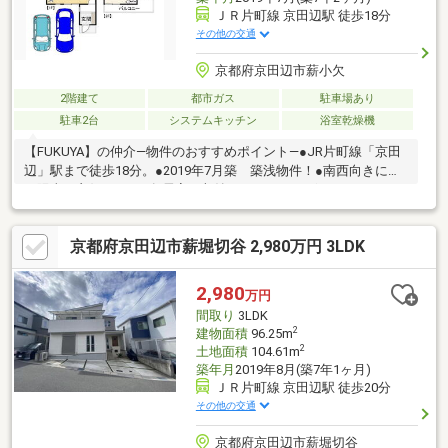
ＪＲ片町線 京田辺駅 徒歩18分
その他の交通
京都府京田辺市薪小欠
2階建て
都市ガス
駐車場あり
駐車2台
システムキッチン
浴室乾燥機
【FUKUYA】の仲介―物件のおすすめポイント―●JR片町線「京田
辺」駅まで徒歩18分。●2019年7月築 築浅物件！●南西向きにつ
き陽当り良好です。●各居室に収納スペースがございますので、
お部屋をすっきりとお使いいただけます。●駐車2台可能（車種に
よります）●喧騒から離れた閑静な住宅地です。【令和8年8月末
京都府京田辺市薪堀切谷 2,980万円 3LDK
リフォーム完了予定】◇洗面化粧台交換（※設備延長10年保証）
◇クロス貼替（壁/天井）：全居室、LDK、トイレ、洗面室、玄
関、廊下、階段◇ＣＦ貼替（洗面室）◇障子貼替（和室）◇バル
2,980
万円
コニー洗浄◇ハウスクリーニング◇防蟻工事
間取り
3LDK
2
建物面積
96.25m
2
土地面積
104.61m
築年月
2019年8月(築7年1ヶ月)
ＪＲ片町線 京田辺駅 徒歩20分
その他の交通
京都府京田辺市薪堀切谷