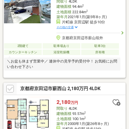
間取り
4LDK
2
建物面積
94.4m
2
土地面積
222.84m
築年月
2021年1月(築5年8ヶ月)
片町線 京田辺駅 徒歩10分
その他の交通
京都府京田辺市薪山垣外
2階建て
駐車場あり
駐車3台
カウンターキッチン
浴室乾燥機
所有権
＼お盆も休まず営業中／ 連休中の見学予約受付中！ お気軽にお問
い合わせ下さい
京都府京田辺市薪西山 2,180万円 4LDK
2,180
万円
間取り
4LDK
2
建物面積
93.57m
2
土地面積
100.1m
築年月
2000年1月(築26年8ヶ月)
片町線 大住駅 徒歩13分