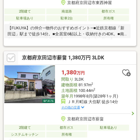
京都府京田辺市東西神屋
2階建て
南道路
都市ガス
駐車場あり
駐車2台
所有権
【FUKUYA】の仲介―物件のおすすめポイント―■近鉄京都線「新
田辺」駅まで徒歩14分。■全居室6帖以上・収納付きの4DK。■南
向きベランダにつき陽当たり良好です。■駐車2台可能（車種によ
ります）■庭スペース付き◎現況空き家のためゆっくりご内覧可
能です！是非お気軽にお問合せください！◆近隣施設◆・業務ス
京都府京田辺市薪畠 1,380万円 3LDK
ーパー 京田辺店まで約1000m・セブンイレブン 京田辺河原店まで
約800m
1,380
万円
間取り
3LDK
2
建物面積
81.97m
2
土地面積
100.44m
築年月
1998年8月(築28年1ヶ月)
ＪＲ片町線 大住駅 徒歩14分
その他の交通
京都府京田辺市薪畠
2階建て
都市ガス
駐車場あり
システムキッチン
所有権