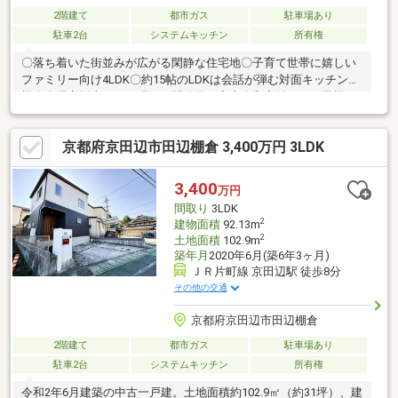
2階建て
都市ガス
駐車場あり
駐車2台
システムキッチン
所有権
〇落ち着いた街並みが広がる閑静な住宅地〇子育て世帯に嬉しい
ファミリー向け4LDK〇約15帖のLDKは会話が弾む対面キッチン仕
様〇全居室採光ありで明るく開放的な室内〇和室付きでお子様の
遊び場や客間にも便利〇クロス張替え、設備交換など内装リフォ
ーム済〇駐車2台可能でご夫婦それぞれのお車所有にも対応〇太陽
京都府京田辺市田辺棚倉 3,400万円 3LDK
光パネル搭載で家計にもやさしい住まい
3,400
万円
間取り
3LDK
2
建物面積
92.13m
2
土地面積
102.9m
築年月
2020年6月(築6年3ヶ月)
ＪＲ片町線 京田辺駅 徒歩8分
その他の交通
京都府京田辺市田辺棚倉
2階建て
都市ガス
駐車場あり
駐車2台
システムキッチン
所有権
令和2年6月建築の中古一戸建。土地面積約102.9㎡（約31坪）、建