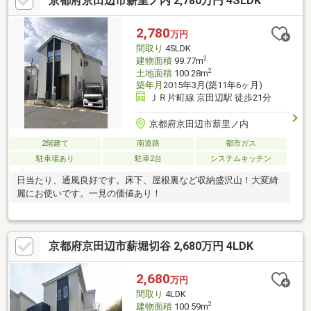
京都府京田辺市薪里ノ内 2,780万円 4SLDK
ッグストア】 ドラッグユタカ京田辺店：徒歩23分【中学校】
京田辺市立田辺中学校：徒歩23分【小学校】 京田辺市立薪小学
校：徒歩7分是非お気軽にお問い合わせください♪
2,780
万円
間取り
4SLDK
2
建物面積
99.77m
2
土地面積
100.28m
築年月
2015年3月(築11年6ヶ月)
ＪＲ片町線 京田辺駅 徒歩21分
京都府京田辺市薪里ノ内
2階建て
南道路
都市ガス
駐車場あり
駐車2台
システムキッチン
日当たり、通風良好です。床下、屋根裏など収納盛沢山！大変綺
麗にお使いです。一見の価値あり！
京都府京田辺市薪堀切谷 2,680万円 4LDK
2,680
万円
間取り
4LDK
2
建物面積
100.59m