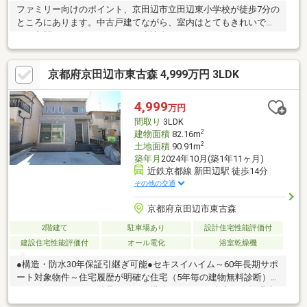
ファミリー向けのポイント、京田辺市立田辺東小学校が徒歩7分の
ところにあります。中古戸建てながら、室内はとてもきれいで
す。玄関ポーチがございます。来訪者をモニターで確認できるTV
インターホン付きです。67.2㎡の建物面積でスペースの面でも問
題なく快適に過ごせますよ。広々としたリビングに充実設備のキ
京都府京田辺市東古森 4,999万円 3LDK
ッチンを備えた3LDK。
4,999
万円
間取り
3LDK
2
建物面積
82.16m
2
土地面積
90.91m
築年月
2024年10月(築1年11ヶ月)
近鉄京都線 新田辺駅 徒歩14分
その他の交通
京都府京田辺市東古森
2階建て
駐車場あり
設計住宅性能評価付
建設住宅性能評価付
オール電化
浴室乾燥機
●構造・防水30年保証引継ぎ可能●セキスイハイム～60年長期サポ
ート対象物件～住宅履歴が明確な住宅（5年毎の建物無料診断）セ
キスイハイムでは、鉄骨ラーメン構造の住まいの大半を自然環境
に影響されない工場で仕上げてしまうユニット工法を採用してい