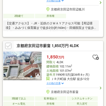
その他の交通
京都府京田辺市田辺狐川
2階建て
所有権
【交通アクセス】・JR・近鉄の２ＷＡＹアクセス可能【周辺環
境】・みみづく保育園まで徒歩2分(約160m)・田畑医院まで徒歩5
分(約360m)・ファミリーマート京田辺公園店まで徒歩7分(約
540m)・薪幼稚園まで徒歩11分(約830m)・ローソン京田辺薪店ま
で徒歩14分(約1120m)・京田辺市立 中央図書館まで徒歩12分(約
京都府京田辺市薪畠 1,850万円 4LDK
890m)・京田辺市役所まで徒歩14分(約1070m)・ＪＡ京都やまし
ろ 京田辺支店まで徒歩12分(約940m)
1,850
万円
間取り
4LDK
2
建物面積
102.11m
2
土地面積
101.07m
築年月
1990年5月(築36年4ヶ月)
ＪＲ片町線 大住駅 徒歩12分
その他の交通
京都府京田辺市薪畠
3階建て以上
駐車場あり
システムキッチン
オール電化
所有権
即入居可