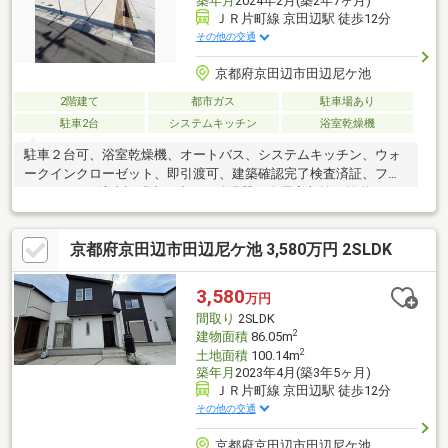
築年月
2024年2月(築2年7ヶ月)
ＪＲ片町線 京田辺駅 徒歩12分
その他の交通
京都府京田辺市田辺尼ケ池
2階建て
都市ガス
駐車場あり
駐車2台
システムキッチン
浴室乾燥機
駐車２台可、浴室乾燥機、オートバス、システムキッチン、ウォ
ークインクローゼット、即引渡可、建築確認完了検査済証、フラ
ット３５・S適合証明書、省エネ給湯器、全居室収納、前道６ｍ
以上、和室、整形地、シャワー付洗面化粧台、対面式キッチン、
２階建、複層ガラス、温水洗浄便座、ＴＶモニタ付インターホ
京都府京田辺市田辺尼ケ池 3,580万円 2SLDK
ン、眺望良好、パントリー（食器・食品の収納庫）、全居室６畳
以上、ＩＨクッキングヒーター、リビング階段、都市ガス、開発
分譲地内、区画整理地内、浄水器
3,580
万円
間取り
2SLDK
2
建物面積
86.05m
2
土地面積
100.14m
築年月
2023年4月(築3年5ヶ月)
ＪＲ片町線 京田辺駅 徒歩12分
その他の交通
京都府京田辺市田辺尼ケ池