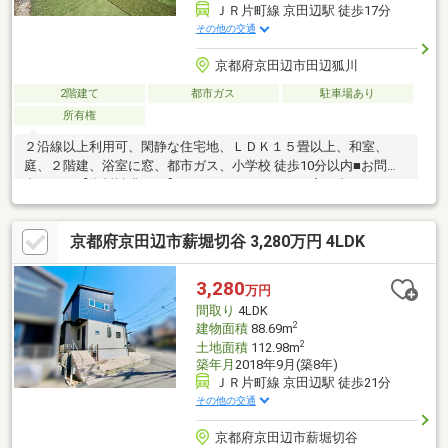
ＪＲ片町線 京田辺駅 徒歩17分
その他の交通
京都府京田辺市田辺狐川
2階建て
都市ガス
駐車場あり
所有権
２沿線以上利用可、閑静な住宅地、ＬＤＫ１５畳以上、和室、
庭、２階建、浴室に窓、都市ガス、小学校 徒歩10分以内■お問い
合わせは【資料請求する】もしくはTELから■■お家の事ならアフ
ターホームにお任せください■■京都を中心とした地域密着型の不
動産業者です。・新築・中古・土地・マンション・リフォーム・
京都府京田辺市薪堀切谷 3,280万円 4LDK
建築・住み替えの相談など、お気軽にご相談下さい！！お家のこ
とでお困りのことがあれば、ぜひアフターホームへ！
3,280
万円
間取り
4LDK
2
建物面積
88.69m
2
土地面積
112.98m
築年月
2018年9月(築8年)
ＪＲ片町線 京田辺駅 徒歩21分
その他の交通
京都府京田辺市薪堀切谷