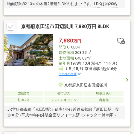
物面積約92.13㎡の木造2階建3LDKの住まいです。LDKは約20帖の
広さがあり、ダイニングとリビングをゆったりと配置できる間取
り。キッチンからリビング全体を見渡しやすく、日々の家事動線
にも配慮されています。各居室には収納が設けられており、生活
京都府京田辺市田辺狐川 7,880万円 8LDK
スペースを整理しやすい設計。ワイドバルコニーやウッドデッキ
もあり、屋外空間も活用できます。駐車スペースは普通車1台・軽
自動車1台の計2台分。
7,880
万円
間取り
8LDK
2
建物面積
263.27m
2
土地面積
648.03m
築年月
1978年10月(築47年11ヶ月)
ＪＲ片町線 京田辺駅 徒歩16分
その他の交通
京都府京田辺市田辺狐川
2階建て
都市ガス
駐車場あり
駐車2台
システムキッチン
所有権
JR学研都市線「京田辺駅」徒歩14分♪近鉄京都線「新田辺駅」徒
歩18分♪平成23年内外装全面リフォーム済♪シャッター付車庫（普
通車2台駐車可）閑静な住宅街です♪近隣公園多く緑豊かな環境で
す♪お庭が広くバーベキュー等が楽しんでいただけます♪システム
キッチン・ウォッシュレット・オートバスシャンプードレッサ