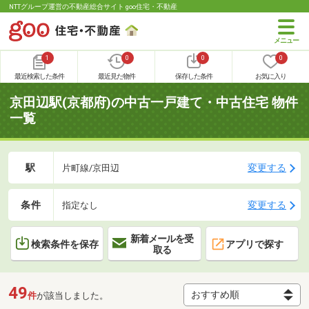
NTTグループ運営の不動産総合サイト goo住宅・不動産
1
0
0
0
最近検索した条件
最近見た物件
保存した条件
お気に入り
京田辺駅(京都府)の中古一戸建て・中古住宅 物件
一覧
駅
変更する
片町線/京田辺
条件
変更する
指定なし
新着メールを受
検索条件を保存
アプリで探す
取る
49
件
が該当しました。