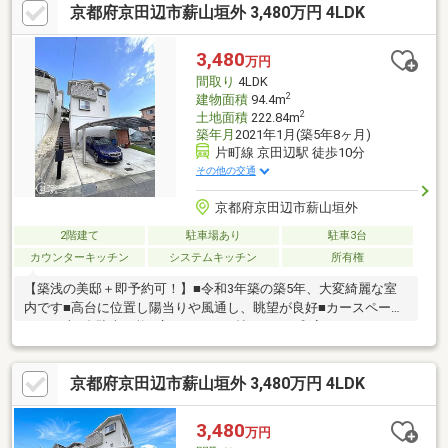
京都府京田辺市薪山垣外 3,480万円 4LDK
ー・縁側・食器洗い乾燥機モニター付きインターフォン・シャッ
ター付車庫離れ（木造平屋建33.55㎡）車庫（RC造平屋建39.10
㎡）ファミリーマート・・・徒歩8分アル・プラザ京田辺・・・徒
3,480
万円
歩16分スーパー山田屋・・・徒歩16分薪小学校・・・徒歩9分
間取り
4LDK
2
建物面積
94.4m
2
土地面積
222.84m
築年月
2021年1月(築5年8ヶ月)
片町線 京田辺駅 徒歩10分
その他の交通
京都府京田辺市薪山垣外
2階建て
駐車場あり
駐車3台
カウンターキッチン
システムキッチン
所有権
【築浅の美邸＋即予約可！】■令和3年築の築5年、大変綺麗な室
内です■高台に位置し陽当りや風通し、眺望が良好■カースペース
にはお車5台駐車可能■広々とした14帖のLDKや和室あり
京都府京田辺市薪山垣外 3,480万円 4LDK
3,480
万円