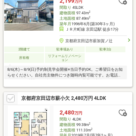
2,199
万円
間取り
4SLDK
2
建物面積
97.43m
2
土地面積
87.49m
築年月
1996年6月(築30年3ヶ月)
ＪＲ片町線 京田辺駅 徒歩17分
京都府京田辺市薪加賀ノ辻
2階建て
駐車場あり
駐車2台
リフォームリノベーシ
所有権
ョン
8/6(木)～8/9(日)予約制見学会開催※当日予約OK。ご希望日をお知
らせください。自社売主物件につき随時内覧可能です。お電話か
メールでご希望日をお知らせください。お風呂、洗面、トイレは
新品交換！間取り4SLDKで駐車二台可能です！
京都府京田辺市薪小欠 2,480万円 4LDK
2,480
万円
間取り
4LDK
2
建物面積
99.38m
2
土地面積
111.33m
築年月
2019年7月(築7年2ヶ月)