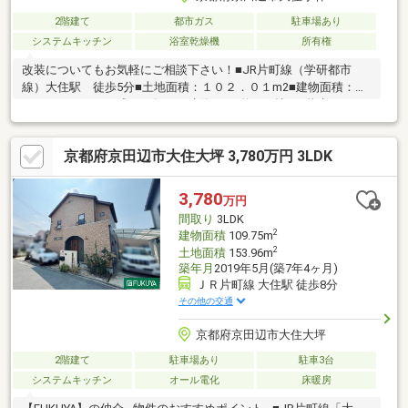
2階建て
都市ガス
駐車場あり
システムキッチン
浴室乾燥機
所有権
改装についてもお気軽にご相談下さい！■JR片町線（学研都市
線）大住駅 徒歩5分■土地面積：１０２．０１m2■建物面積：１
０２．４６m2■平成１２年４月建築■LDK約15.5帖、2階建て
4LDK■全居室6帖以上ございます■前面道路6ｍ以上【リビングメ
ッセージ】■スーパーストアナカガワ大住ケ丘店・・・940ｍ■京
京都府京田辺市大住大坪 3,780万円 3LDK
田辺市立大住小学校・・・1 840ｍ■京田辺市立大住中学校・・・1
500ｍ■セブンイレブン京田辺大住店・・・550ｍ
3,780
万円
間取り
3LDK
2
建物面積
109.75m
2
土地面積
153.96m
築年月
2019年5月(築7年4ヶ月)
ＪＲ片町線 大住駅 徒歩8分
その他の交通
京都府京田辺市大住大坪
2階建て
駐車場あり
駐車3台
システムキッチン
オール電化
床暖房