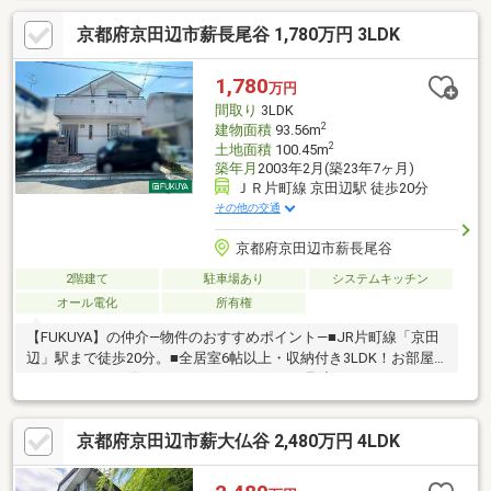
す。●駐車2台可能（車種によります）●前面道路幅員約7m以上ご
京都府京田辺市薪長尾谷 1,780万円 3LDK
ざいますので、スムーズに駐車可能です。●徒歩10分圏内にお買
い物施設充実！生活に便利な立地です！◆近隣施設◆・業務スー
パー京田辺店まで約620m・ファミリーマート京田辺草内店まで約
1,780
万円
300m
間取り
3LDK
2
建物面積
93.56m
2
土地面積
100.45m
築年月
2003年2月(築23年7ヶ月)
ＪＲ片町線 京田辺駅 徒歩20分
その他の交通
京都府京田辺市薪長尾谷
2階建て
駐車場あり
システムキッチン
オール電化
所有権
【FUKUYA】の仲介―物件のおすすめポイント―■JR片町線「京田
辺」駅まで徒歩20分。■全居室6帖以上・収納付き3LDK！お部屋
をすっきりとお使いいただけます。■LDKを見渡せるカウンターキ
ッチン♪■お手入れらくらくIHクッキングヒーター！■西・南向き2
面バルコニーにつき陽当たり・通風良好です！お洗濯ものもたっ
京都府京田辺市薪大仏谷 2,480万円 4LDK
ぷりと乾かせます♪■駐車2台可能（車種によります）■前面道路幅
員約6mございますので、スムーズに駐車可能です！■喧騒から離
れた閑静な住宅地です。■小学校徒歩10分圏内！お子様の通学も