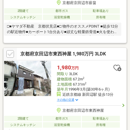
京都府京田辺市薪畠
2階建て
都市ガス
駐車場あり
システムキッチン
浴室乾燥機
所有権
□■ヤマダ不動産 京都伏見店■□ 物件のオススメPOINT ■徒歩12分
の駅近物件■カーポート1台分あり■頑丈な軽量鉄骨造■火を使わな
いため安全性の高いIHクッキングヒーター仕様■広々とした土地・
間取りで二世帯住宅としてもご検討頂けます■前道約6m■周辺環
境充実 周辺環境 ■JR「大住駅」徒歩12分■薪小学校 徒歩14分■
京都府京田辺市東西神屋 1,980万円 3LDK
田辺中学校 徒歩34分■スーパーストアナカガワ大住ヶ丘店 徒
歩15分〇ご成約でヤマダポイントプレゼント＆ヤマダデンキで家
具家電購入時の割引特典！☆☆ご内覧・ご相談のご予約受付中
1,980
万円
☆☆お気軽にお問合せ下さい♪→0120-428-503
間取り
3LDK
2
建物面積
67.2m
2
土地面積
67.31m
築年月
1996年3月(築30年6ヶ月)
近鉄京都線 新田辺駅 徒歩13分
その他の交通
京都府京田辺市東西神屋
2階建て
都市ガス
駐車場あり
システムキッチン
浴室乾燥機
所有権