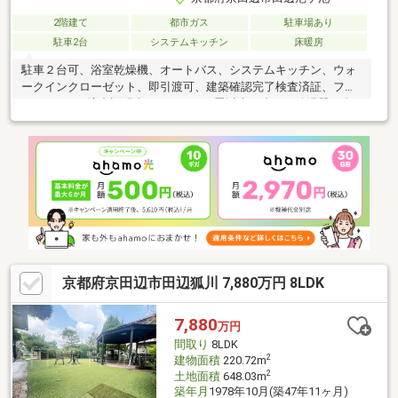
2階建て
都市ガス
駐車場あり
駐車2台
システムキッチン
床暖房
駐車２台可、浴室乾燥機、オートバス、システムキッチン、ウォ
ークインクローゼット、即引渡可、建築確認完了検査済証、フラ
ット３５・S適合証明書、ＬＤＫ１８畳以上、省エネ給湯器、全
居室収納、前道６ｍ以上、和室、整形地、シャワー付洗面化粧
台、対面式キッチン、トイレ２ヶ所、浴室１坪以上、２階建、複
層ガラス、温水洗浄便座、ＴＶモニタ付インターホン、全居室フ
ローリング、眺望良好、パントリー（食器・食品の収納庫）、全
居室６畳以上、ＩＨクッキングヒーター、リビング階段、都市ガ
ス、床暖房、開発分譲地内、区画整理地内、納戸、浄水器
京都府京田辺市田辺狐川 7,880万円 8LDK
7,880
万円
間取り
8LDK
2
建物面積
220.72m
2
土地面積
648.03m
築年月
1978年10月(築47年11ヶ月)