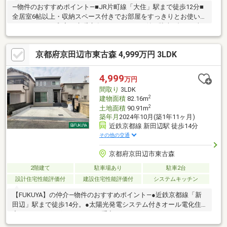
―物件のおすすめポイント―■JR片町線「大住」駅まで徒歩12分■
全居室6帖以上・収納スペース付きでお部屋をすっきりとお使いい
ただけます。■和室に床暖房有り■カーポート付き駐車1台可（車
種によります）■喧騒から離れた閑静な住宅地です。◇近隣施設
◇・ファミリーマート 京田辺大住店まで約160m・スーパースト
京都府京田辺市東古森 4,999万円 3LDK
アナカガワ 大住ヶ丘店まで約1320m・市立薪幼稚園まで約640m
4,999
万円
間取り
3LDK
2
建物面積
82.16m
2
土地面積
90.91m
築年月
2024年10月(築1年11ヶ月)
近鉄京都線 新田辺駅 徒歩14分
その他の交通
京都府京田辺市東古森
2階建て
駐車場あり
駐車2台
設計住宅性能評価付
建設住宅性能評価付
システムキッチン
【FUKUYA】の仲介―物件のおすすめポイント―●近鉄京都線「新
田辺」駅まで徒歩14分。●太陽光発電システム付きオール電化住
宅●IHクッキングヒーターでお手入れらくらく♪●ウォークインク
ローゼットなど収納充実♪お部屋をすっきりとお使いいただけま