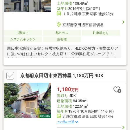
2
土地面積
108.49m
築年月
2016年9月(築10年)
ＪＲ片町線 京田辺駅 徒歩23分
京都府京田辺市薪堀切谷
2階建て
都市ガス
駐車場あり
システムキッチン
所有権
周辺生活施設が充実！各居室収納あり、4LDK◇枚方・交野エリア
に強いのは住まいセレクト枚方店！！◇御浜住宅グループで「枚
方市内12年住宅着工棟数No.1」◇地域密着だからこその知識と情
報量でお客様にぴったりの物件をご紹介いたします
京都府京田辺市東西神屋 1,180万円 4DK
1,180
万円
間取り
4DK
2
建物面積
84.05m
2
土地面積
122.61m
築年月
1976年10月(築49年11ヶ月)
近鉄京都線 新田辺駅 徒歩14分
その他の交通