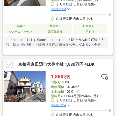
ＪＲ片町線 大住駅 徒歩5分
その他の交通
京都府京田辺市大住小林
2階建て
都市ガス
駐車場あり
システムキッチン
浴室乾燥機
所有権
＋・＋・＋ おすすめpoint ＋・＋・＋・駅チカ♪JR片町線「大
住」駅まで約5分！・陽当り良好な南向きベランダあり♪・全居室
2面採光で風通し良好♪・キッチンや浴室に窓があり、換気がしや
すい♪・部屋が広く感じられる出窓あり♪・全居室に収納があり、
整理整頓しやすい♪・キッチンがすっきり片付く床下収納あり♪・
京都府京田辺市大住小林 1,880万円 4LDK
使用用途により使い分けられる和室と洋室あり♪・全居室6帖以上
あり、様々な用途に柔軟に対応できる♪・家族が集まりやすい約
15.5帖の広いLDKあり♪・天候や季節に左右されない浴室乾燥機付
1,880
万円
き♪・すれ違いや車庫入れがスムーズにできる前道の幅員が約
間取り
4LDK
6.30mあり♪
2
建物面積
102.46m
2
土地面積
102.01m
築年月
2000年4月(築26年5ヶ月)
ＪＲ片町線 大住駅 徒歩5分
その他の交通
京都府京田辺市大住小林