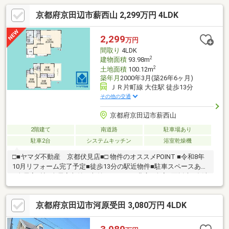
京都府京田辺市薪西山 2,299万円 4LDK
2,299
万円
間取り
4LDK
2
建物面積
93.98m
2
土地面積
100.12m
築年月
2000年3月(築26年6ヶ月)
ＪＲ片町線 大住駅 徒歩13分
その他の交通
京都府京田辺市薪西山
2階建て
南道路
駐車場あり
駐車2台
システムキッチン
浴室乾燥機
□■ヤマダ不動産 京都伏見店■□ 物件のオススメPOINT ■令和8年
10月リフォーム完了予定■徒歩13分の駅近物件■駐車スペースあり
■全居室6帖■全居室収納、収納スペースが豊富■全室2面採光■食洗
器・浴室暖房・浴室乾燥機付き■開放感のある南東角地で陽当た
り・通風良好 周辺環境 ■JR「大住駅」徒歩13分■桃園小学校 徒
京都府京田辺市河原受田 3,080万円 4LDK
歩16分■大住中学校 徒歩23分■コープ京田辺 徒歩21分〇ご成約
でヤマダポイントプレゼント＆ヤマダデンキで家具家電購入時の
割引特典！☆☆ご内覧・ご相談のご予約受付中☆☆お気軽にお問