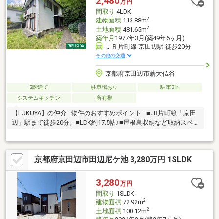
2,480
万円
安心です！
間取り
4LDK
2
建物面積
113.88m
2
土地面積
481.65m
築年月
1977年3月(築49年6ヶ月)
ＪＲ片町線 京田辺駅 徒歩20分
その他の交通
京都府京田辺市薪大仏谷
2階建て
駐車場あり
駐車3台
システムキッチン
所有権
【FUKUYA】の仲介―物件のおすすめポイント―■JR片町線「京田
辺」駅まで徒歩20分。■LDK約17.5帖♪■屋根裏収納など収納スペー
スが充実しておりお部屋をすっきりとお使いいただけます。■南
向きバルコニーにつき陽当たり良好です！お洗濯ものが乾きやす
いですね♪■広々庭スペース付き！■駐車3台可能(車種によりま
京都府京田辺市田辺尼ケ池 3,280万円 1SLDK
す)。■前面道路幅員約8mございますので、スムーズに駐車可能で
す。◇近隣施設◇・京田辺市役所まで約1530m・ファミリーマー
ト 京田辺公園店まで約1170m
3,280
万円
間取り
1SLDK
2
建物面積
72.92m
2
土地面積
100.12m