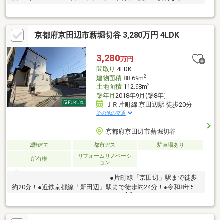
ーム有！■リビング天井高2.9ｍ！■造作テレビボード付き！■2025
年12月外壁洗浄実施！■室内大変丁寧にお使いです！
京都府京田辺市薪堀切谷 3,280万円 4LDK
3,280
万円
間取り
4LDK
2
建物面積
88.69m
2
土地面積
112.98m
築年月
2018年9月(築8年)
ＪＲ片町線 京田辺駅 徒歩20分
その他の交通
京都府京田辺市薪堀切谷
2階建て
都市ガス
駐車場あり
リフォームリノベーシ
所有権
ョン
--------------------------------------------------●片町線「京田辺」駅まで徒歩
約20分！●近鉄京都線「新田辺」駅まで徒歩約24分！●令和8年5月
下旬リフォーム完了！※リフォーム内容①クロス工事【天井、床
【全居室、廊下、玄関、洗面所、トイレ】②設備工事【キッチ
ン：コンロ・水栓交換、浴室：シャワーヘッド・ホース交換、扉